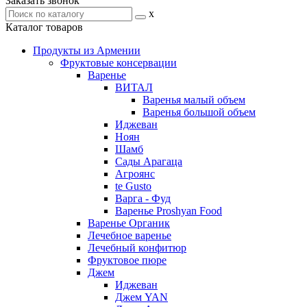
Заказать звонок
x
Каталог товаров
Продукты из Армении
Фруктовые консервации
Варенье
ВИТАЛ
Варенья малый объем
Варенья большой объем
Иджеван
Ноян
Шамб
Сады Арагаца
Агроянс
te Gusto
Варга - Фуд
Варенье Proshyan Food
Варенье Органик
Лечебное варенье
Лечебный конфитюр
Фруктовое пюре
Джем
Иджеван
Джем YAN