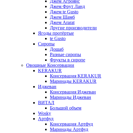
Джем Агроянс
Джем Фрут Ланд
Джем te Gusto
Джем Шамб
Джем Ararat
Другие производители
Ягоды протёртые
te Gusto
Сиропы
Дошаб
Разные сиропы
Фрукты в сиропе
Овощные Консервации
KERAKUR
Консервация KERAKUR
Маринады KERAKUR
Иджеван
Консервация Иджеван
Маринады Иджеван
ВИТАЛ
Большой объем
Wosky
Артфуд
Консервация Артфуд
Маринады Артфуд