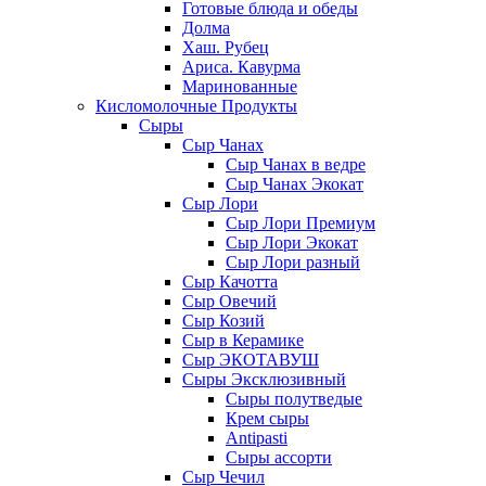
Готовые блюда и обеды
Долма
Хаш. Рубец
Ариса. Кавурма
Маринованные
Кисломолочные Продукты
Сыры
Сыр Чанах
Сыр Чанах в ведре
Сыр Чанах Экокат
Сыр Лори
Сыр Лори Премиум
Сыр Лори Экокат
Сыр Лори разный
Сыр Качотта
Сыр Овечий
Сыр Козий
Сыр в Керамике
Сыр ЭКОТАВУШ
Сыры Эксклюзивный
Сыры полутведые
Крем сыры
Antipasti
Сыры ассорти
Сыр Чечил