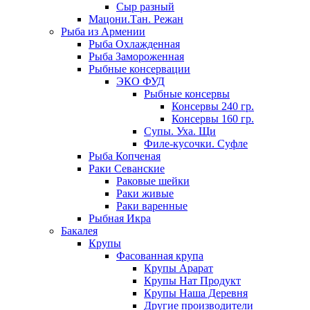
Сыр разный
Мацони.Тан. Режан
Рыба из Армении
Рыба Охлажденная
Рыба Замороженная
Рыбные консервации
ЭКО ФУД
Рыбные консервы
Консервы 240 гр.
Консервы 160 гр.
Супы. Уха. Щи
Филе-кусочки. Суфле
Рыба Копченая
Раки Севанские
Раковые шейки
Раки живые
Раки варенные
Рыбная Икра
Бакалея
Крупы
Фасованная крупа
Крупы Арарат
Крупы Нат Продукт
Крупы Наша Деревня
Другие производители