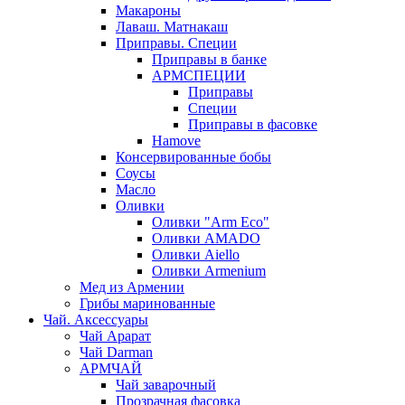
Макароны
Лаваш. Матнакаш
Приправы. Специи
Приправы в банке
АРМСПЕЦИИ
Приправы
Специи
Приправы в фасовке
Hamove
Консервированные бобы
Соусы
Масло
Оливки
Оливки "Arm Eco"
Оливки AMADO
Оливки Aiello
Оливки Armenium
Мед из Армении
Грибы маринованные
Чай. Аксессуары
Чай Арарат
Чай Darman
АРМЧАЙ
Чай заварочный
Прозрачная фасовка