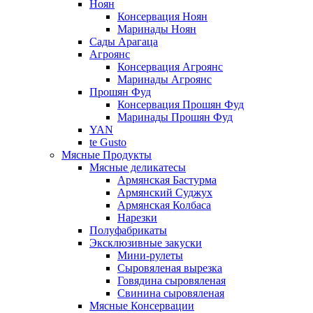
Ноян
Консервация Ноян
Маринады Ноян
Сады Арагаца
Агроянс
Консервация Агроянс
Маринады Агроянс
Прошян Фуд
Консервация Прошян Фуд
Маринады Прошян Фуд
YAN
te Gusto
Мясные Продукты
Мясные деликатесы
Армянская Бастурма
Армянский Суджух
Армянская Колбаса
Нарезки
Полуфабрикаты
Эксклюзивные закуски
Мини-рулеты
Сыровяленая вырезка
Говядина сыровяленая
Свинина сыровяленая
Мясные Консервации