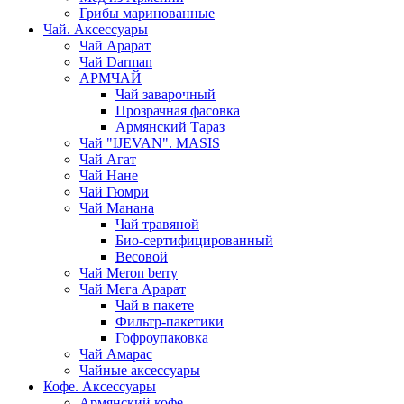
Грибы маринованные
Чай. Аксессуары
Чай Арарат
Чай Darman
АРМЧАЙ
Чай заварочный
Прозрачная фасовка
Армянский Тараз
Чай "IJEVAN". MASIS
Чай Агат
Чай Нане
Чай Гюмри
Чай Манана
Чай травяной
Био-сертифицированный
Весовой
Чай Meron berry
Чай Мега Арарат
Чай в пакете
Фильтр-пакетики
Гофроупаковка
Чай Амарас
Чайные аксессуары
Кофе. Аксессуары
Армянский кофе