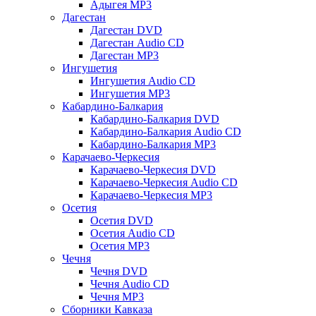
Адыгея MP3
Дагестан
Дагестан DVD
Дагестан Audio CD
Дагестан MP3
Ингушетия
Ингушетия Audio CD
Ингушетия MP3
Кабардино-Балкария
Кабардино-Балкария DVD
Кабардино-Балкария Audio CD
Кабардино-Балкария MP3
Карачаево-Черкесия
Карачаево-Черкесия DVD
Карачаево-Черкесия Audio CD
Карачаево-Черкесия MP3
Осетия
Осетия DVD
Осетия Audio CD
Осетия MP3
Чечня
Чечня DVD
Чечня Audio CD
Чечня MP3
Сборники Кавказа