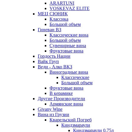
ARARTUNI
VOSKEVAZ ELITE
МЕЦ СЮНИК
Классика
Большой объем
Гиневан ВЗ
Классические вина
Большой объем
Сувенирные вина
Фруктовые вина
Гордость Нации
Вайк Груп
Веди - Алко ВКЗ
Виноградные вина
Классические
Большой объем
Фруктовые вина
В керамике
Другие Производители
Армянские вина
Givany Wine
Вина из Грузии
Кварельский Погреб
Киндзмараули
Киндзмараули 0,75л