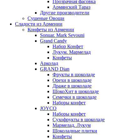
Прозрачная фасовка
Армянский Тараз
Другие производители
Сушеные Овощи
Сладости из Армении
Конфеты из Армении
Sonuar. Mark Sevouni
Grand Candy
Набор Конфет
Лукум. Мармелад
Конфеты
Арколад
GRAND Dian
Фрукты в шоколаде
Орехи в шоколаде
Драже в шоколаде
ШокоХит в шоколаде
Семечки в шоколаде
Наборы конфет
JOYCO
Наборы конфет
Сухофрукты в шоколаде
Мармелад. Лукум
Шоколадные плитки
Конфеты