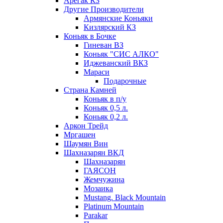
Арегак КЗ
Другие Производители
Армянские Коньяки
Кизлярский КЗ
Коньяк в Бочке
Гиневан ВЗ
Коньяк "СИС АЛКО"
Иджеванский ВКЗ
Мараси
Подарочные
Страна Камней
Коньяк в п/у
Коньяк 0,5 л.
Коньяк 0,2 л.
Аркон Трейд
Мргашен
Шаумян Вин
Шахназарян ВКД
Шахназарян
ГАЯСОН
Жемчужина
Мозаика
Mustang. Black Mountain
Platinum Mountain
Parakar