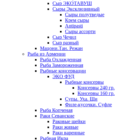
Сыр ЭКОТАВУШ
Сыры Эксклюзивный
Сыры полутведые
Крем сыры
Antipasti
Сыры ассорти
Сыр Чечил
Сыр разный
Мацони.Тан. Режан
Рыба из Армении
Рыба Охлажденная
Рыба Замороженная
Рыбные консервации
ЭКО ФУД
Рыбные консервы
Консервы 240 гр.
Консервы 160 гр.
Супы. Уха. Щи
Филе-кусочки. Суфле
Рыба Копченая
Раки Севанские
Раковые шейки
Раки живые
Раки варенные
Рыбная Икра