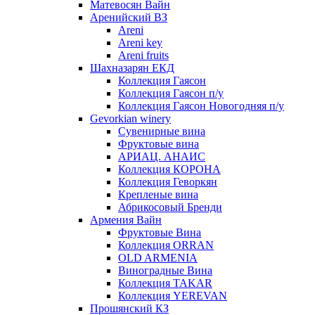
Матевосян Вайн
Аренийский ВЗ
Areni
Areni key
Areni fruits
Шахназарян ЕКД
Коллекция Гаясон
Коллекция Гаясон п/у
Коллекция Гаясон Новогодняя п/у
Gevorkian winery
Сувенирные вина
Фруктовые вина
АРИАЦ. АНАИС
Коллекция КОРОНА
Коллекция Геворкян
Крепленые вина
Абрикосовый Бренди
Армения Вайн
Фруктовые Вина
Коллекция ORRAN
OLD ARMENIA
Виноградные Вина
Коллекция TAKAR
Коллекция YEREVAN
Прошянский КЗ