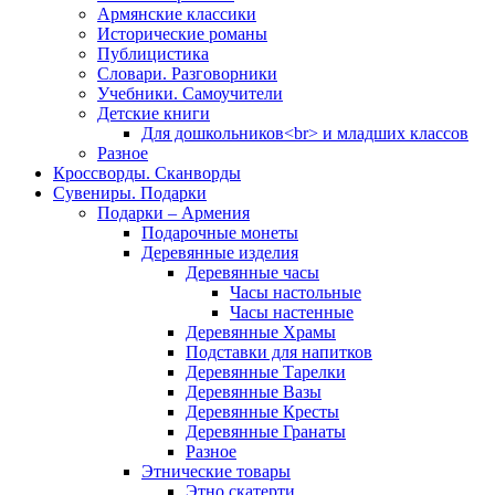
Армянские классики
Исторические романы
Публицистика
Словари. Разговорники
Учебники. Самоучители
Детские книги
Для дошкольников<br> и младших классов
Разное
Кроссворды. Сканворды
Сувениры. Подарки
Подарки – Армения
Подарочные монеты
Деревянные изделия
Деревянные часы
Часы настольные
Часы настенные
Деревянные Храмы
Подставки для напитков
Деревянные Тарелки
Деревянные Вазы
Деревянные Кресты
Деревянные Гранаты
Разное
Этнические товары
Этно скатерти