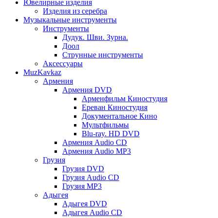
Ювелирные изделия
Изделия из серебра
Музыкальные инструменты
Инструменты
Дудук. Шви. Зурна.
Доол
Струнные инструменты
Аксессуары
MuzKavkaz
Армения
Армения DVD
Арменфильм Киностудия
Ереван Киностудия
Документальное Кино
Мультфильмы
Blu-ray. HD DVD
Армения Audio CD
Армения Audio MP3
Грузия
Грузия DVD
Грузия Audio CD
Грузия MP3
Адыгея
Адыгея DVD
Адыгея Audio CD