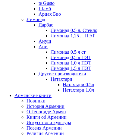
te Gusto
Шамб
Арцах Био
Лимонад
Дарбас
Лимонад 0,5 л. Стекло
Лимонад 1,25 л. ПЭТ
Ануш
Ани
Лимонад 0,5 л ст
Лимонад 0,5 л ПЭТ
Лимонад 1,0 л ПЭТ
Лимонад 1,5 л ПЭТ
Другие производители
Натахтари
Натахтари 0,5л
Натахтари 1,0л
Армянские книги
Новинки
История Армении
О Геноциде Армян
Книги об Армении
Иcкусство и культура
Поэзия Армении
Религия Армении