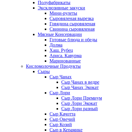
Полуфабрикаты
Эксклюзивные закуски
Мини-рулеты
Сыровяленая вырезка
Говядина сыровяленая
Свинина сыровяленая
Мясные Консервации
Готовые блюда и обеды
Долма
Хаш. Рубец
Ариса. Кавурма
Маринованные
Кисломолочные Продукты
Сыры
Сыр Чанах
Сыр Чанах в ведре
Сыр Чанах Экокат
Сыр Лори
Сыр Лори Премиум
Сыр Лори Экокат
Сыр Лори разный
Сыр Качотта
Сыр Овечий
Сыр Козий
Сыр в Керамике