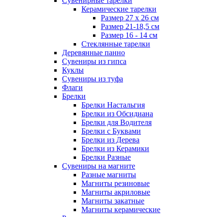
Сувенирные тарелки
Керамические тарелки
Размер 27 х 26 см
Размер 21-18,5 см
Размер 16 - 14 см
Стеклянные тарелки
Деревянные панно
Сувениры из гипса
Куклы
Сувениры из туфа
Флаги
Брелки
Брелки Настальгия
Брелки из Обсидиана
Брелки для Водителя
Брелки с Буквами
Брелки из Дерева
Брелки из Керамики
Брелки Разные
Сувениры на магните
Разные магниты
Магниты резиновые
Магниты акриловые
Магниты закатные
Магниты керамические