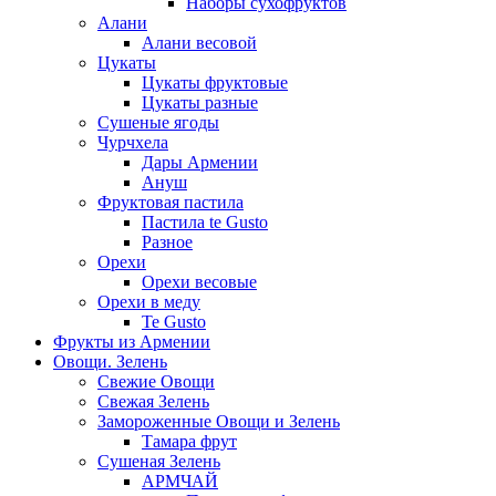
Наборы сухофруктов
Алани
Алани весовой
Цукаты
Цукаты фруктовые
Цукаты разные
Сушеные ягоды
Чурчхела
Дары Армении
Ануш
Фруктовая пастила
Пастила te Gusto
Разное
Орехи
Орехи весовые
Орехи в меду
Te Gusto
Фрукты из Армении
Овощи. Зелень
Свежие Овощи
Свежая Зелень
Замороженные Овощи и Зелень
Тамара фрут
Сушеная Зелень
АРМЧАЙ