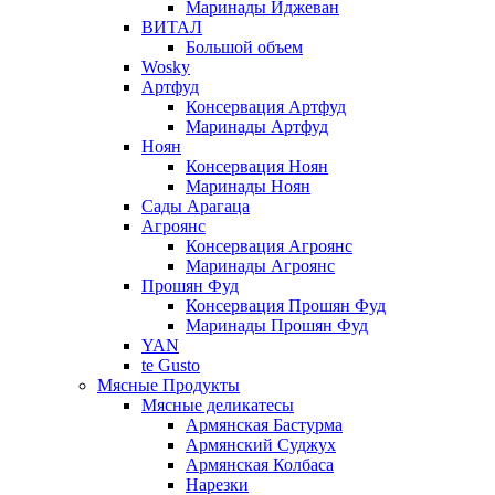
Маринады Иджеван
ВИТАЛ
Большой объем
Wosky
Артфуд
Консервация Артфуд
Маринады Артфуд
Ноян
Консервация Ноян
Маринады Ноян
Сады Арагаца
Агроянс
Консервация Агроянс
Маринады Агроянс
Прошян Фуд
Консервация Прошян Фуд
Маринады Прошян Фуд
YAN
te Gusto
Мясные Продукты
Мясные деликатесы
Армянская Бастурма
Армянский Суджух
Армянская Колбаса
Нарезки