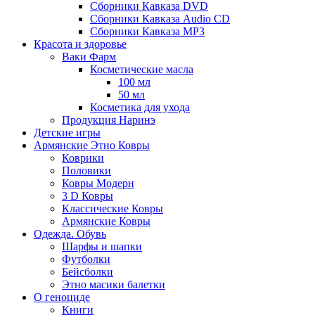
Сборники Кавказа DVD
Сборники Кавказа Audio CD
Сборники Кавказа MP3
Красота и здоровье
Ваки Фарм
Косметические масла
100 мл
50 мл
Косметика для ухода
Продукция Наринэ
Детские игры
Армянские Этно Ковры
Коврики
Половики
Ковры Модерн
3 D Ковры
Классические Ковры
Армянские Ковры
Одежда. Обувь
Шарфы и шапки
Футболки
Бейсболки
Этно масики балетки
О геноциде
Книги