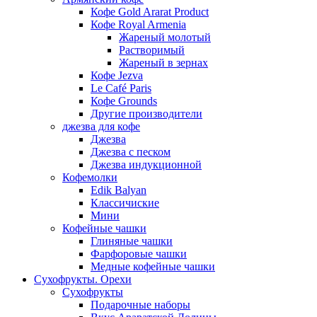
Кофе Gold Ararat Product
Кофе Royal Armenia
Жареный молотый
Растворимый
Жареный в зернах
Кофе Jezva
Le Café Paris
Кофе Grounds
Другие производители
джезва для кофе
Джезва
Джезва с песком
Джезва индукционной
Кофемолки
Edik Balyan
Классичиские
Мини
Кофейные чашки
Глиняные чашки
Фарфоровые чашки
Медные кофейные чашки
Сухофрукты. Орехи
Сухофрукты
Подарочные наборы