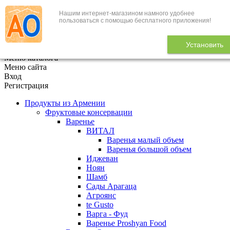
Нашим интернет-магазином намного удобнее
+7 (495) 646-888-1
пользоваться с помощью бесплатного приложения!
В корзине
0
товаров
Установить
x
Меню каталога
Меню сайта
Вход
Регистрация
Продукты из Армении
Фруктовые консервации
Варенье
ВИТАЛ
Варенья малый объем
Варенья большой объем
Иджеван
Ноян
Шамб
Сады Арагаца
Агроянс
te Gusto
Варга - Фуд
Варенье Proshyan Food