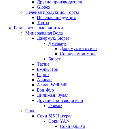
Другие производители
Globex
Печёная продукция. Торты
Печёная продукция
Торты
Безалкогольные напитки
Минеральная Вода
Джермук. Бюрег
Джермук
Джермук классика
Со вкусом лимона
Бюрег
Татни
Бжни. Ной
Гарни
Апаран
Ararat. Well Still
Бон Жур
Дилижан. Зулал
Другие Производители
Dausuz
Соки
Соки SIS Натурал
Соки YAN
Соки 0,930 л