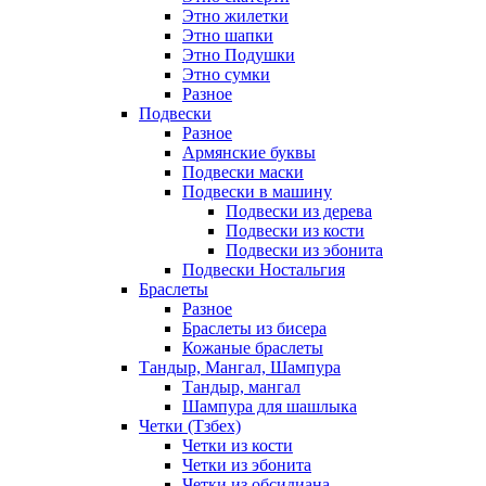
Этно жилетки
Этно шапки
Этно Подушки
Этно сумки
Разное
Подвески
Разное
Армянские буквы
Подвески маски
Подвески в машину
Подвески из дерева
Подвески из кости
Подвески из эбонита
Подвески Ностальгия
Браслеты
Разное
Браслеты из бисера
Кожаные браслеты
Тандыр, Мангал, Шампура
Тандыр, мангал
Шампура для шашлыка
Четки (Тзбех)
Четки из кости
Четки из эбонита
Четки из обсидиана