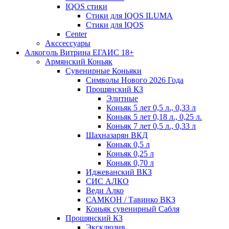
IQOS стики
Стики для IQOS ILUMA
Стики для IQOS
Сenter
Акссессуары
Алкоголь Витрина ЕГАИС 18+
Армянский Коньяк
Сувенирные Коньяки
Символы Нового 2026 Года
Прошянский КЗ
Элитные
Коньяк 5 лет 0,5 л., 0,33 л
Коньяк 5 лет 0,18 л., 0,25 л.
Коньяк 7 лет 0,5 л., 0,33 л
Шахназарян ВКД
Коньяк 0,5 л
Коньяк 0,25 л
Коньяк 0,70 л
Иджеванский ВКЗ
СИС АЛКО
Веди Алко
САМКОН / Тавинко ВКЗ
Коньяк сувенирный Сабля
Прошянский КЗ
Эксклюзив