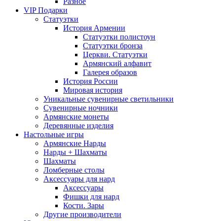
Разное
VIP Подарки
Статуэтки
История Армении
Статуэтки полистоун
Статуэтки бронза
Церкви. Статуэтки
Армянский алфавит
Галерея образов
История России
Мировая история
Уникальные сувенирные светильники
Сувенирные ночники
Армянские монеты
Деревянные изделия
Настольные игры
Армянские Нарды
Нарды + Шахматы
Шахматы
Ломберные столы
Аксессуары для нард
Аксессуары
Фишки для нард
Кости. Зары
Другие производители