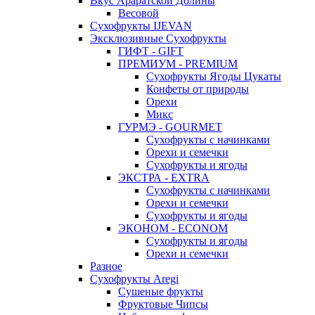
Вкус Араратской Долины
Весовой
Сухофрукты IJEVAN
Эксклюзивные Сухофрукты
ГИФТ - GIFT
ПРЕМИУМ - PREMIUM
Сухофрукты Ягоды Цукаты
Конфеты от природы
Орехи
Микс
ГУРМЭ - GOURMET
Сухофрукты с начинками
Орехи и семечки
Сухофрукты и ягоды
ЭКСТРА - EXTRA
Сухофрукты с начинками
Орехи и семечки
Сухофрукты и ягоды
ЭКОНОМ - ECONOM
Сухофрукты и ягоды
Орехи и семечки
Разное
Сухофрукты Aregi
Сушеные фрукты
Фруктовые Чипсы