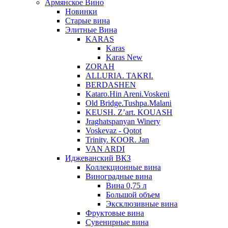
Армянское Вино
Новинки
Старые вина
Элитные Вина
KARAS
Karas
Karas New
ZORAH
ALLURIA. TAKRI.
BERDASHEN
Kataro.Hin Areni.Voskeni
Old Bridge.Tushpa.Malani
KEUSH. Z’art. KOUASH
Jraghatspanyan Winery
Voskevaz - Qotot
Trinity. KOOR. Jan
VAN ARDI
Иджеванский ВКЗ
Коллекционные вина
Виноградные вина
Вина 0,75 л
Большой объем
Эксклюзивные вина
Фруктовые вина
Cувенирные вина