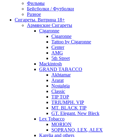
Фильмы
Бейсболки / Футболки
Разное
Сигареты. Витрина 18+
Армянские Сигареты
Cigaronne
Cigaronne
Tattoo by Cigaronne
Center
AMG
5th Street
Mackintosh
GRAND TABACCO
Akhtamar
Ararat
Nostalgia
Classic
TIP TOP
TRIUMPH. VIP
MT. BLACK TIP
GT. Elegant. New Bleck
Lex Tobacco
MORION
SOPRANO, LEX, ALEX
Karelia and others