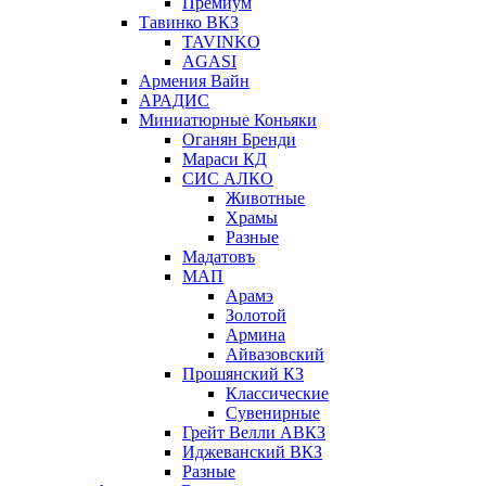
Премиум
Тавинко ВКЗ
TAVINKO
AGASI
Армения Вайн
АРАДИС
Миниатюрные Коньяки
Оганян Бренди
Мараси КД
СИС АЛКО
Животные
Храмы
Разные
Мадатовъ
МАП
Арамэ
Золотой
Армина
Айвазовский
Прошянский КЗ
Классические
Сувенирные
Грейт Велли АВКЗ
Иджеванский ВКЗ
Разные