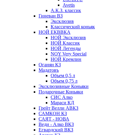
Avetis
А.К.З. классик
Гиневан ВЗ
Эксклюзив
Классический коньяк
НОЙ ЕКВВКА
НОЙ Эксклюзив
НОЙ Классик
НОЙ Легенды
NOY Very Speсial
НОЙ Кремлин
Оганян КЗ
Мадатовъ
Объем 0,5 л
Объем 0,75 л
Эксклюзивные Коньяки
Подарочные Коньяки
СИС Алко
Мараси КД
Грейт Велли АВКЗ
САМКОН КЗ
САЯТ - НОВА
Веди - Алко ВКЗ
Егвардский ВКЗ