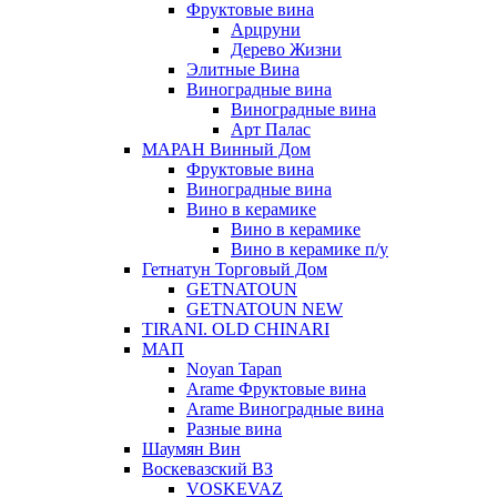
Фруктовые вина
Арцруни
Дерево Жизни
Элитные Вина
Виноградные вина
Виноградные вина
Арт Палас
МАРАН Винный Дом
Фруктовые вина
Виноградные вина
Вино в керамике
Вино в керамике
Вино в керамике п/у
Гетнатун Торговый Дом
GETNATOUN
GETNATOUN NEW
TIRANI. OLD CHINARI
МАП
Noyan Tapan
Arame Фруктовые вина
Arame Виноградные вина
Разные вина
Шаумян Вин
Воскевазский ВЗ
VOSKEVAZ