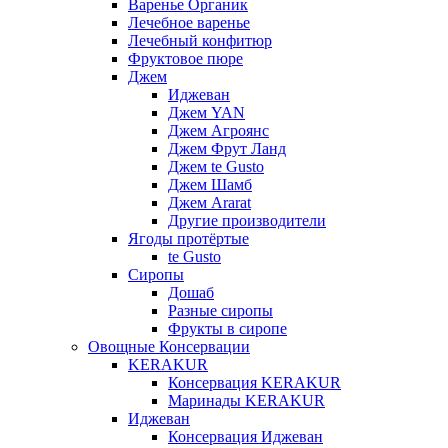
Варенье Органик
Лечебное варенье
Лечебный конфитюр
Фруктовое пюре
Джем
Иджеван
Джем YAN
Джем Агроянс
Джем Фрут Ланд
Джем te Gusto
Джем Шамб
Джем Ararat
Другие производители
Ягоды протёртые
te Gusto
Сиропы
Дошаб
Разные сиропы
Фрукты в сиропе
Овощные Консервации
KERAKUR
Консервация KERAKUR
Маринады KERAKUR
Иджеван
Консервация Иджеван