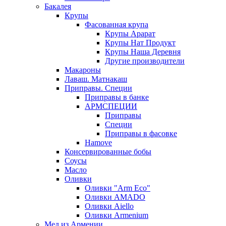
Бакалея
Крупы
Фасованная крупа
Крупы Арарат
Крупы Нат Продукт
Крупы Наша Деревня
Другие производители
Макароны
Лаваш. Матнакаш
Приправы. Специи
Приправы в банке
АРМСПЕЦИИ
Приправы
Специи
Приправы в фасовке
Hamove
Консервированные бобы
Соусы
Масло
Оливки
Оливки "Arm Eco"
Оливки AMADO
Оливки Aiello
Оливки Armenium
Мед из Армении