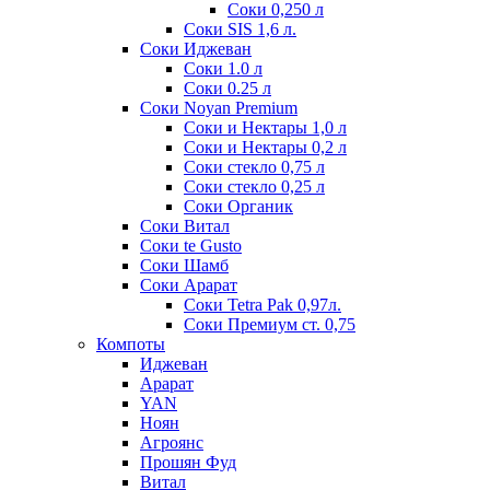
Соки 0,250 л
Соки SIS 1,6 л.
Соки Иджеван
Соки 1.0 л
Соки 0.25 л
Соки Noyan Premium
Соки и Нектары 1,0 л
Соки и Нектары 0,2 л
Соки стекло 0,75 л
Соки стекло 0,25 л
Соки Органик
Соки Витал
Соки te Gusto
Соки Шамб
Соки Арарат
Соки Tetra Pak 0,97л.
Соки Премиум ст. 0,75
Компоты
Иджеван
Арарат
YAN
Ноян
Агроянс
Прошян Фуд
Витал