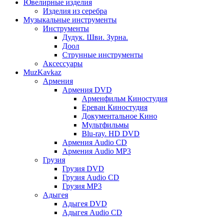
Ювелирные изделия
Изделия из серебра
Музыкальные инструменты
Инструменты
Дудук. Шви. Зурна.
Доол
Струнные инструменты
Аксессуары
MuzKavkaz
Армения
Армения DVD
Арменфильм Киностудия
Ереван Киностудия
Документальное Кино
Мультфильмы
Blu-ray. HD DVD
Армения Audio CD
Армения Audio MP3
Грузия
Грузия DVD
Грузия Audio CD
Грузия MP3
Адыгея
Адыгея DVD
Адыгея Audio CD