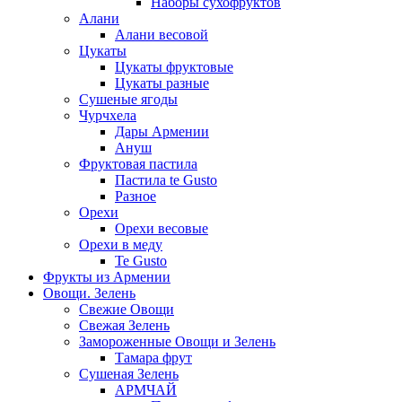
Наборы сухофруктов
Алани
Алани весовой
Цукаты
Цукаты фруктовые
Цукаты разные
Сушеные ягоды
Чурчхела
Дары Армении
Ануш
Фруктовая пастила
Пастила te Gusto
Разное
Орехи
Орехи весовые
Орехи в меду
Te Gusto
Фрукты из Армении
Овощи. Зелень
Свежие Овощи
Свежая Зелень
Замороженные Овощи и Зелень
Тамара фрут
Сушеная Зелень
АРМЧАЙ