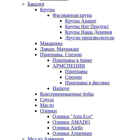
Бакалея
Крупы
Фасованная крупа
Крупы Арарат
Крупы Нат Продукт
Крупы Наша Деревня
Другие производители
Макароны
Лаваш. Матнакаш
Приправы. Специи
Приправы в банке
АРМСПЕЦИИ
Приправы
Специи
Приправы в фасовке
Hamove
Консервированные бобы
Соусы
Масло
Оливки
Оливки "Arm Eco"
Оливки AMADO
Оливки Aiello
Оливки Armenium
Мед из Армении