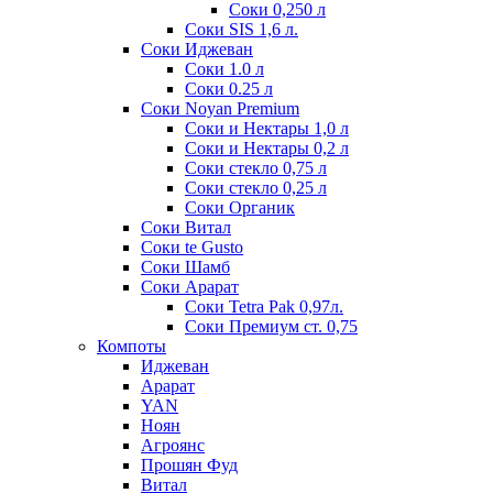
Соки 0,250 л
Соки SIS 1,6 л.
Соки Иджеван
Соки 1.0 л
Соки 0.25 л
Соки Noyan Premium
Соки и Нектары 1,0 л
Соки и Нектары 0,2 л
Соки стекло 0,75 л
Соки стекло 0,25 л
Соки Органик
Соки Витал
Соки te Gusto
Соки Шамб
Соки Арарат
Соки Tetra Pak 0,97л.
Соки Премиум ст. 0,75
Компоты
Иджеван
Арарат
YAN
Ноян
Агроянс
Прошян Фуд
Витал