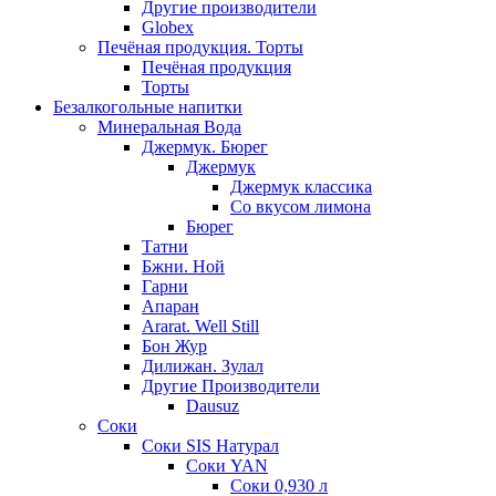
Другие производители
Globex
Печёная продукция. Торты
Печёная продукция
Торты
Безалкогольные напитки
Минеральная Вода
Джермук. Бюрег
Джермук
Джермук классика
Со вкусом лимона
Бюрег
Татни
Бжни. Ной
Гарни
Апаран
Ararat. Well Still
Бон Жур
Дилижан. Зулал
Другие Производители
Dausuz
Соки
Соки SIS Натурал
Соки YAN
Соки 0,930 л