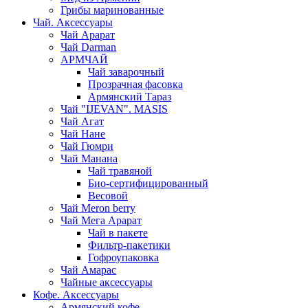
Грибы маринованные
Чай. Аксессуары
Чай Арарат
Чай Darman
АРМЧАЙ
Чай заварочный
Прозрачная фасовка
Армянский Тараз
Чай "IJEVAN". MASIS
Чай Агат
Чай Нане
Чай Гюмри
Чай Манана
Чай травяной
Био-сертифицированный
Весовой
Чай Meron berry
Чай Мега Арарат
Чай в пакете
Фильтр-пакетики
Гофроупаковка
Чай Амарас
Чайные аксессуары
Кофе. Аксессуары
Армянский кофе