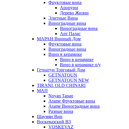
Фруктовые вина
Арцруни
Дерево Жизни
Элитные Вина
Виноградные вина
Виноградные вина
Арт Палас
МАРАН Винный Дом
Фруктовые вина
Виноградные вина
Вино в керамике
Вино в керамике
Вино в керамике п/у
Гетнатун Торговый Дом
GETNATOUN
GETNATOUN NEW
TIRANI. OLD CHINARI
МАП
Noyan Tapan
Arame Фруктовые вина
Arame Виноградные вина
Разные вина
Шаумян Вин
Воскевазский ВЗ
VOSKEVAZ