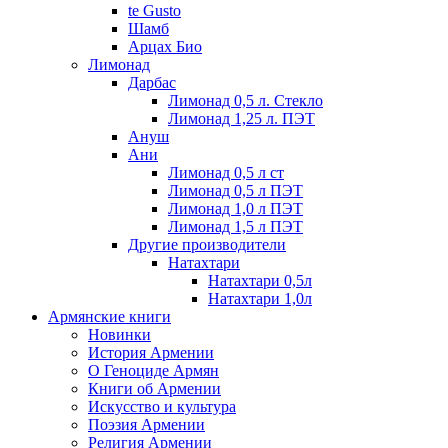
te Gusto
Шамб
Арцах Био
Лимонад
Дарбас
Лимонад 0,5 л. Стекло
Лимонад 1,25 л. ПЭТ
Ануш
Ани
Лимонад 0,5 л ст
Лимонад 0,5 л ПЭТ
Лимонад 1,0 л ПЭТ
Лимонад 1,5 л ПЭТ
Другие производители
Натахтари
Натахтари 0,5л
Натахтари 1,0л
Армянские книги
Новинки
История Армении
О Геноциде Армян
Книги об Армении
Иcкусство и культура
Поэзия Армении
Религия Армении