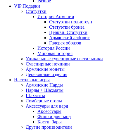
Разное
VIP Подарки
Статуэтки
История Армении
Статуэтки полистоун
Статуэтки бронза
Церкви. Статуэтки
Армянский алфавит
Галерея образов
История России
Мировая история
Уникальные сувенирные светильники
Сувенирные ночники
Армянские монеты
Деревянные изделия
Настольные игры
Армянские Нарды
Нарды + Шахматы
Шахматы
Ломберные столы
Аксессуары для нард
Аксессуары
Фишки для нард
Кости. Зары
Другие производители