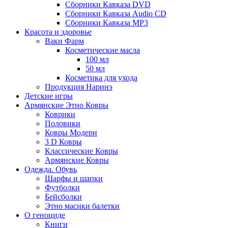
Сборники Кавказа DVD
Сборники Кавказа Audio CD
Сборники Кавказа MP3
Красота и здоровье
Ваки Фарм
Косметические масла
100 мл
50 мл
Косметика для ухода
Продукция Наринэ
Детские игры
Армянские Этно Ковры
Коврики
Половики
Ковры Модерн
3 D Ковры
Классические Ковры
Армянские Ковры
Одежда. Обувь
Шарфы и шапки
Футболки
Бейсболки
Этно масики балетки
О геноциде
Книги