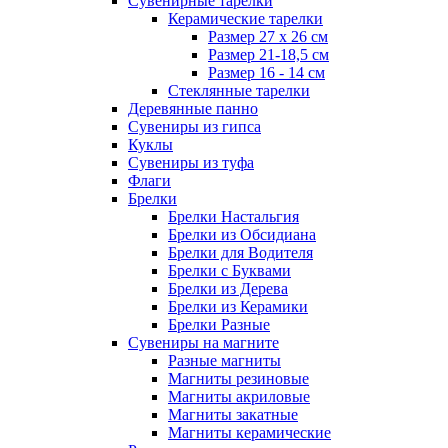
Сувенирные тарелки
Керамические тарелки
Размер 27 х 26 см
Размер 21-18,5 см
Размер 16 - 14 см
Стеклянные тарелки
Деревянные панно
Сувениры из гипса
Куклы
Сувениры из туфа
Флаги
Брелки
Брелки Настальгия
Брелки из Обсидиана
Брелки для Водителя
Брелки с Буквами
Брелки из Дерева
Брелки из Керамики
Брелки Разные
Сувениры на магните
Разные магниты
Магниты резиновые
Магниты акриловые
Магниты закатные
Магниты керамические