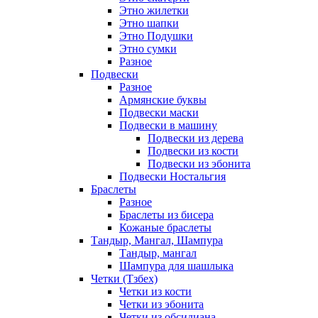
Этно жилетки
Этно шапки
Этно Подушки
Этно сумки
Разное
Подвески
Разное
Армянские буквы
Подвески маски
Подвески в машину
Подвески из дерева
Подвески из кости
Подвески из эбонита
Подвески Ностальгия
Браслеты
Разное
Браслеты из бисера
Кожаные браслеты
Тандыр, Мангал, Шампура
Тандыр, мангал
Шампура для шашлыка
Четки (Тзбех)
Четки из кости
Четки из эбонита
Четки из обсидиана