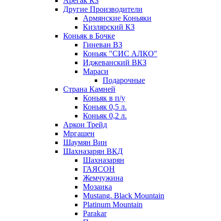
Арегак КЗ
Другие Производители
Армянские Коньяки
Кизлярский КЗ
Коньяк в Бочке
Гиневан ВЗ
Коньяк "СИС АЛКО"
Иджеванский ВКЗ
Мараси
Подарочные
Страна Камней
Коньяк в п/у
Коньяк 0,5 л.
Коньяк 0,2 л.
Аркон Трейд
Мргашен
Шаумян Вин
Шахназарян ВКД
Шахназарян
ГАЯСОН
Жемчужина
Мозаика
Mustang. Black Mountain
Platinum Mountain
Parakar