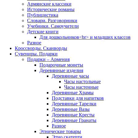
Армянские классики
Исторические романы
Публицистика
Словари. Разговорники
Учебники. Самоучители
Детские книги
Для дошкольников<br> и младших классов
Разное
Кроссворды. Сканворды
Сувениры. Подарки
Подарки – Армения
Подарочные монеты
Деревянные изделия
Деревянные часы
Часы настольные
Часы настенные
Деревянные Храмы
Подставки для напитков
Деревянные Тарелки
Деревянные Вазы
Деревянные Кресты
Деревянные Гранаты
Разное
Этнические товары
Этно скатерти