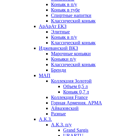
Коньяк в п/у
Коньяк в тубе
Спиртные напитки
Классический коньяк
АрАрАт ЕКЗ
Элитные
Коньяк в п/у
Классический коньяк
Иджеванский ВКЗ
Марочные коньяки
Коньяки п/у
Классический коньяк
Бренди
МАП
Коллекция Золотой
Объем 0,5 л
Коньяк 0,7 л
Коллекция France
Горная Армения. АРМА
Айвазовский
Разные
А.К.З.
А.К.З. п/у
Grand Sargis
URARTU