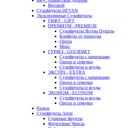
Вкус Араратской Долины
Весовой
Сухофрукты IJEVAN
Эксклюзивные Сухофрукты
ГИФТ - GIFT
ПРЕМИУМ - PREMIUM
Сухофрукты Ягоды Цукаты
Конфеты от природы
Орехи
Микс
ГУРМЭ - GOURMET
Сухофрукты с начинками
Орехи и семечки
Сухофрукты и ягоды
ЭКСТРА - EXTRA
Сухофрукты с начинками
Орехи и семечки
Сухофрукты и ягоды
ЭКОНОМ - ECONOM
Сухофрукты и ягоды
Орехи и семечки
Разное
Сухофрукты Aregi
Сушеные фрукты
Фруктовые Чипсы