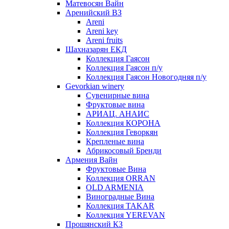
Матевосян Вайн
Аренийский ВЗ
Areni
Areni key
Areni fruits
Шахназарян ЕКД
Коллекция Гаясон
Коллекция Гаясон п/у
Коллекция Гаясон Новогодняя п/у
Gevorkian winery
Сувенирные вина
Фруктовые вина
АРИАЦ. АНАИС
Коллекция КОРОНА
Коллекция Геворкян
Крепленые вина
Абрикосовый Бренди
Армения Вайн
Фруктовые Вина
Коллекция ORRAN
OLD ARMENIA
Виноградные Вина
Коллекция TAKAR
Коллекция YEREVAN
Прошянский КЗ