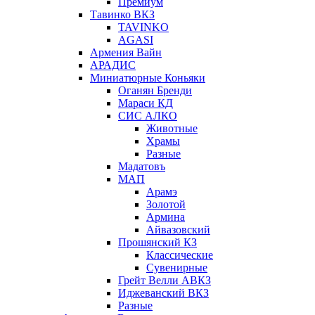
Премиум
Тавинко ВКЗ
TAVINKO
AGASI
Армения Вайн
АРАДИС
Миниатюрные Коньяки
Оганян Бренди
Мараси КД
СИС АЛКО
Животные
Храмы
Разные
Мадатовъ
МАП
Арамэ
Золотой
Армина
Айвазовский
Прошянский КЗ
Классические
Сувенирные
Грейт Велли АВКЗ
Иджеванский ВКЗ
Разные