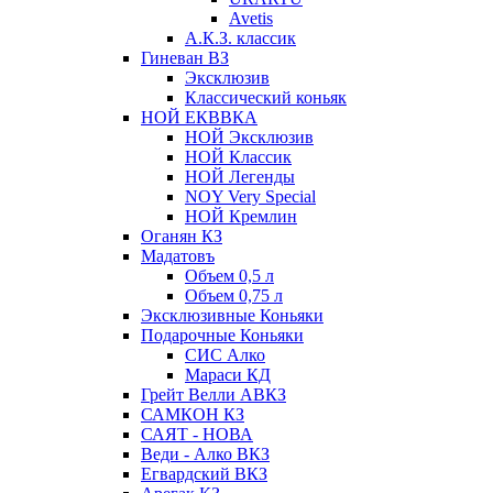
Avetis
А.К.З. классик
Гиневан ВЗ
Эксклюзив
Классический коньяк
НОЙ ЕКВВКА
НОЙ Эксклюзив
НОЙ Классик
НОЙ Легенды
NOY Very Speсial
НОЙ Кремлин
Оганян КЗ
Мадатовъ
Объем 0,5 л
Объем 0,75 л
Эксклюзивные Коньяки
Подарочные Коньяки
СИС Алко
Мараси КД
Грейт Велли АВКЗ
САМКОН КЗ
САЯТ - НОВА
Веди - Алко ВКЗ
Егвардский ВКЗ