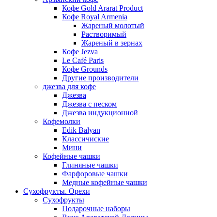
Кофе Gold Ararat Product
Кофе Royal Armenia
Жареный молотый
Растворимый
Жареный в зернах
Кофе Jezva
Le Café Paris
Кофе Grounds
Другие производители
джезва для кофе
Джезва
Джезва с песком
Джезва индукционной
Кофемолки
Edik Balyan
Классичиские
Мини
Кофейные чашки
Глиняные чашки
Фарфоровые чашки
Медные кофейные чашки
Сухофрукты. Орехи
Сухофрукты
Подарочные наборы