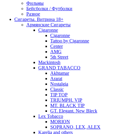
Фильмы
Бейсболки / Футболки
Разное
Сигареты. Витрина 18+
Армянские Сигареты
Cigaronne
Cigaronne
Tattoo by Cigaronne
Center
AMG
5th Street
Mackintosh
GRAND TABACCO
Akhtamar
Ararat
Nostalgia
Classic
TIP TOP
TRIUMPH. VIP
MT. BLACK TIP
GT. Elegant. New Bleck
Lex Tobacco
MORION
SOPRANO, LEX, ALEX
Karelia and others