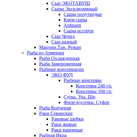
Сыр ЭКОТАВУШ
Сыры Эксклюзивный
Сыры полутведые
Крем сыры
Antipasti
Сыры ассорти
Сыр Чечил
Сыр разный
Мацони.Тан. Режан
Рыба из Армении
Рыба Охлажденная
Рыба Замороженная
Рыбные консервации
ЭКО ФУД
Рыбные консервы
Консервы 240 гр.
Консервы 160 гр.
Супы. Уха. Щи
Филе-кусочки. Суфле
Рыба Копченая
Раки Севанские
Раковые шейки
Раки живые
Раки варенные
Рыбная Икра