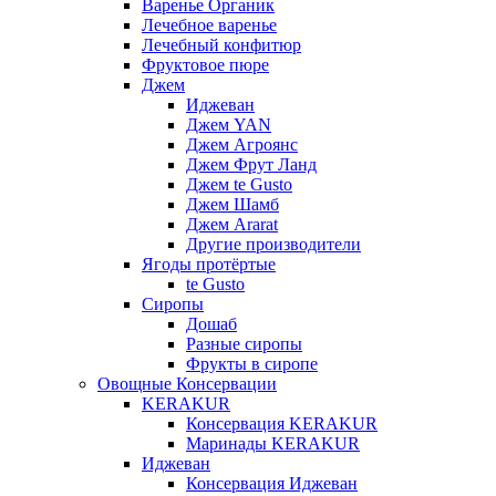
Варенье Органик
Лечебное варенье
Лечебный конфитюр
Фруктовое пюре
Джем
Иджеван
Джем YAN
Джем Агроянс
Джем Фрут Ланд
Джем te Gusto
Джем Шамб
Джем Ararat
Другие производители
Ягоды протёртые
te Gusto
Сиропы
Дошаб
Разные сиропы
Фрукты в сиропе
Овощные Консервации
KERAKUR
Консервация KERAKUR
Маринады KERAKUR
Иджеван
Консервация Иджеван