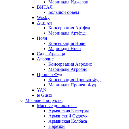
Маринады Иджеван
ВИТАЛ
Большой объем
Wosky
Артфуд
Консервация Артфуд
Маринады Артфуд
Ноян
Консервация Ноян
Маринады Ноян
Сады Арагаца
Агроянс
Консервация Агроянс
Маринады Агроянс
Прошян Фуд
Консервация Прошян Фуд
Маринады Прошян Фуд
YAN
te Gusto
Мясные Продукты
Мясные деликатесы
Армянская Бастурма
Армянский Суджух
Армянская Колбаса
Нарезки