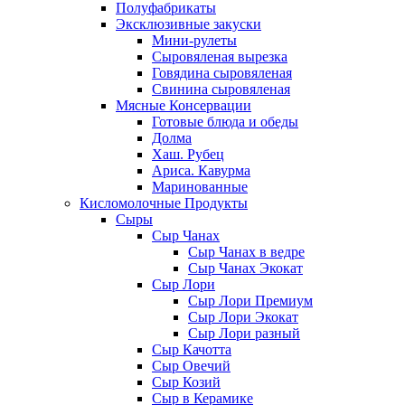
Полуфабрикаты
Эксклюзивные закуски
Мини-рулеты
Сыровяленая вырезка
Говядина сыровяленая
Свинина сыровяленая
Мясные Консервации
Готовые блюда и обеды
Долма
Хаш. Рубец
Ариса. Кавурма
Маринованные
Кисломолочные Продукты
Сыры
Сыр Чанах
Сыр Чанах в ведре
Сыр Чанах Экокат
Сыр Лори
Сыр Лори Премиум
Сыр Лори Экокат
Сыр Лори разный
Сыр Качотта
Сыр Овечий
Сыр Козий
Сыр в Керамике