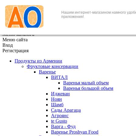
+7 (495) 646-888-1
Нашим интернет-магазином намного удоб
приложения!
В корзине
0
товаров
x
Меню каталога
Меню сайта
Вход
Регистрация
Продукты из Армении
Фруктовые консервации
Варенье
ВИТАЛ
Варенья малый объем
Варенья большой объем
Иджеван
Ноян
Шамб
Сады Арагаца
Агроянс
te Gusto
Варга - Фуд
Варенье Proshyan Food