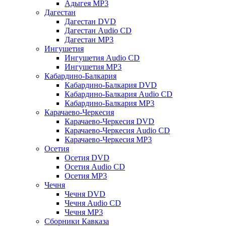
Адыгея MP3
Дагестан
Дагестан DVD
Дагестан Audio CD
Дагестан MP3
Ингушетия
Ингушетия Audio CD
Ингушетия MP3
Кабардино-Балкария
Кабардино-Балкария DVD
Кабардино-Балкария Audio CD
Кабардино-Балкария MP3
Карачаево-Черкесия
Карачаево-Черкесия DVD
Карачаево-Черкесия Audio CD
Карачаево-Черкесия MP3
Осетия
Осетия DVD
Осетия Audio CD
Осетия MP3
Чечня
Чечня DVD
Чечня Audio CD
Чечня MP3
Сборники Кавказа