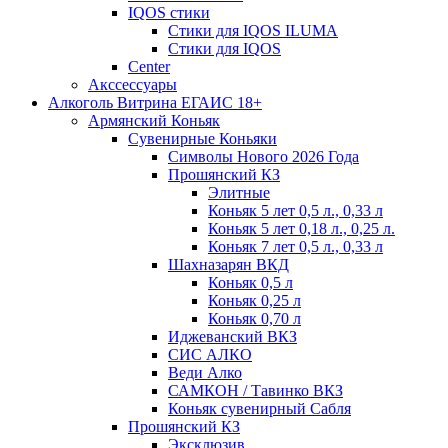
IQOS стики
Стики для IQOS ILUMA
Стики для IQOS
Сenter
Акссессуары
Алкоголь Витрина ЕГАИС 18+
Армянский Коньяк
Сувенирные Коньяки
Символы Нового 2026 Года
Прошянский КЗ
Элитные
Коньяк 5 лет 0,5 л., 0,33 л
Коньяк 5 лет 0,18 л., 0,25 л.
Коньяк 7 лет 0,5 л., 0,33 л
Шахназарян ВКД
Коньяк 0,5 л
Коньяк 0,25 л
Коньяк 0,70 л
Иджеванский ВКЗ
СИС АЛКО
Веди Алко
САМКОН / Тавинко ВКЗ
Коньяк сувенирный Сабля
Прошянский КЗ
Эксклюзив