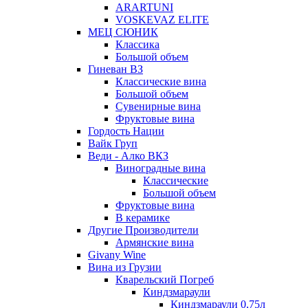
ARARTUNI
VOSKEVAZ ELITE
МЕЦ СЮНИК
Классика
Большой объем
Гиневан ВЗ
Классические вина
Большой объем
Сувенирные вина
Фруктовые вина
Гордость Нации
Вайк Груп
Веди - Алко ВКЗ
Виноградные вина
Классические
Большой объем
Фруктовые вина
В керамике
Другие Производители
Армянские вина
Givany Wine
Вина из Грузии
Кварельский Погреб
Киндзмараули
Киндзмараули 0,75л