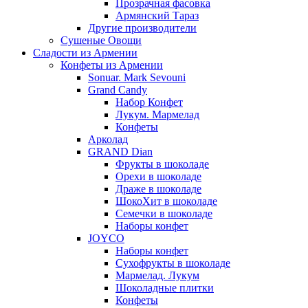
Прозрачная фасовка
Армянский Тараз
Другие производители
Сушеные Овощи
Сладости из Армении
Конфеты из Армении
Sonuar. Mark Sevouni
Grand Candy
Набор Конфет
Лукум. Мармелад
Конфеты
Арколад
GRAND Dian
Фрукты в шоколаде
Орехи в шоколаде
Драже в шоколаде
ШокоХит в шоколаде
Семечки в шоколаде
Наборы конфет
JOYCO
Наборы конфет
Сухофрукты в шоколаде
Мармелад. Лукум
Шоколадные плитки
Конфеты