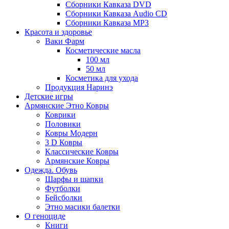
Сборники Кавказа DVD
Сборники Кавказа Audio CD
Сборники Кавказа MP3
Красота и здоровье
Ваки Фарм
Косметические масла
100 мл
50 мл
Косметика для ухода
Продукция Наринэ
Детские игры
Армянские Этно Ковры
Коврики
Половики
Ковры Модерн
3 D Ковры
Классические Ковры
Армянские Ковры
Одежда. Обувь
Шарфы и шапки
Футболки
Бейсболки
Этно масики балетки
О геноциде
Книги