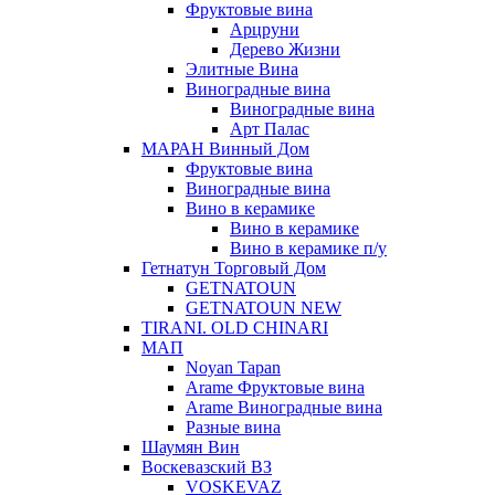
Фруктовые вина
Арцруни
Дерево Жизни
Элитные Вина
Виноградные вина
Виноградные вина
Арт Палас
МАРАН Винный Дом
Фруктовые вина
Виноградные вина
Вино в керамике
Вино в керамике
Вино в керамике п/у
Гетнатун Торговый Дом
GETNATOUN
GETNATOUN NEW
TIRANI. OLD CHINARI
МАП
Noyan Tapan
Arame Фруктовые вина
Arame Виноградные вина
Разные вина
Шаумян Вин
Воскевазский ВЗ
VOSKEVAZ