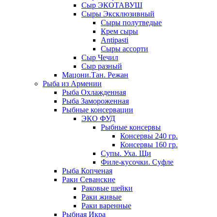
Сыр ЭКОТАВУШ
Сыры Эксклюзивный
Сыры полутведые
Крем сыры
Antipasti
Сыры ассорти
Сыр Чечил
Сыр разный
Мацони.Тан. Режан
Рыба из Армении
Рыба Охлажденная
Рыба Замороженная
Рыбные консервации
ЭКО ФУД
Рыбные консервы
Консервы 240 гр.
Консервы 160 гр.
Супы. Уха. Щи
Филе-кусочки. Суфле
Рыба Копченая
Раки Севанские
Раковые шейки
Раки живые
Раки варенные
Рыбная Икра