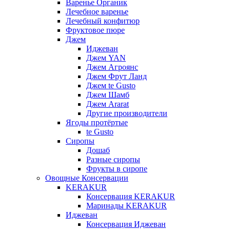
Варенье Органик
Лечебное варенье
Лечебный конфитюр
Фруктовое пюре
Джем
Иджеван
Джем YAN
Джем Агроянс
Джем Фрут Ланд
Джем te Gusto
Джем Шамб
Джем Ararat
Другие производители
Ягоды протёртые
te Gusto
Сиропы
Дошаб
Разные сиропы
Фрукты в сиропе
Овощные Консервации
KERAKUR
Консервация KERAKUR
Маринады KERAKUR
Иджеван
Консервация Иджеван