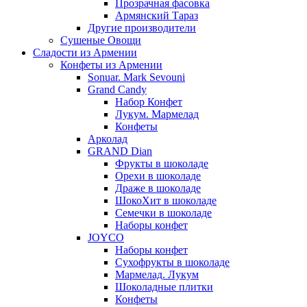
Прозрачная фасовка
Армянский Тараз
Другие производители
Сушеные Овощи
Сладости из Армении
Конфеты из Армении
Sonuar. Mark Sevouni
Grand Candy
Набор Конфет
Лукум. Мармелад
Конфеты
Арколад
GRAND Dian
Фрукты в шоколаде
Орехи в шоколаде
Драже в шоколаде
ШокоХит в шоколаде
Семечки в шоколаде
Наборы конфет
JOYCO
Наборы конфет
Сухофрукты в шоколаде
Мармелад. Лукум
Шоколадные плитки
Конфеты