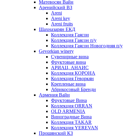
Матевосян Вайн
Аренийский ВЗ
Areni
Areni key
Areni fruits
Шахназарян ЕКД
Коллекция Гаясон
Коллекция Гаясон п/у
Коллекция Гаясон Новогодняя п/у
Gevorkian winery
Сувенирные вина
Фруктовые вина
АРИАЦ. АНАИС
Коллекция КОРОНА
Коллекция Геворкян
Крепленые вина
Абрикосовый Бренди
Армения Вайн
Фруктовые Вина
Коллекция ORRAN
OLD ARMENIA
Виноградные Вина
Коллекция TAKAR
Коллекция YEREVAN
Прошянский КЗ