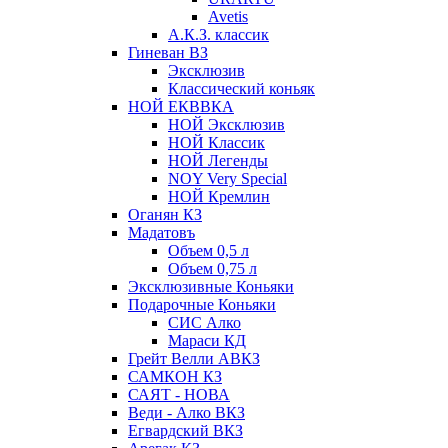
Avetis
А.К.З. классик
Гиневан ВЗ
Эксклюзив
Классический коньяк
НОЙ ЕКВВКА
НОЙ Эксклюзив
НОЙ Классик
НОЙ Легенды
NOY Very Speсial
НОЙ Кремлин
Оганян КЗ
Мадатовъ
Объем 0,5 л
Объем 0,75 л
Эксклюзивные Коньяки
Подарочные Коньяки
СИС Алко
Мараси КД
Грейт Велли АВКЗ
САМКОН КЗ
САЯТ - НОВА
Веди - Алко ВКЗ
Егвардский ВКЗ