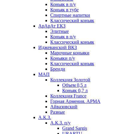
Коньяк в п/у
Коньяк в тубе
Спиртные напитки
Классический коньяк
АрАрАт ЕКЗ
Элитные
Коньяк в п/у
Классический коньяк
Иджеванский ВКЗ
Марочные коньяки
Коньяки п/у
Классический коньяк
Бренди
МАП
Коллекция Золотой
Объем 0,5 л
Коньяк 0,7 л
Коллекция France
Горная Армения. АРМА
Айвазовский
Разные
А.К.З.
А.К.З. п/у
Grand Sargis
URARTU