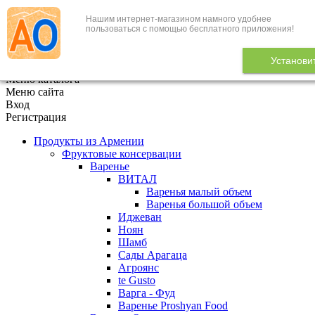
Нашим интернет-магазином намного удобнее
+7 (495) 646-888-1
пользоваться с помощью бесплатного приложения!
В корзине
0
товаров
Установи
x
Меню каталога
Меню сайта
Вход
Регистрация
Продукты из Армении
Фруктовые консервации
Варенье
ВИТАЛ
Варенья малый объем
Варенья большой объем
Иджеван
Ноян
Шамб
Сады Арагаца
Агроянс
te Gusto
Варга - Фуд
Варенье Proshyan Food