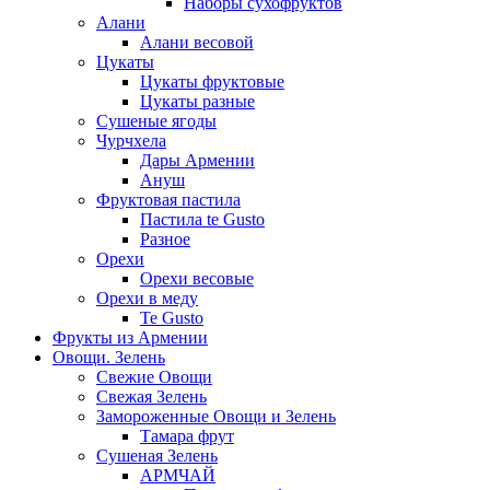
Наборы сухофруктов
Алани
Алани весовой
Цукаты
Цукаты фруктовые
Цукаты разные
Сушеные ягоды
Чурчхела
Дары Армении
Ануш
Фруктовая пастила
Пастила te Gusto
Разное
Орехи
Орехи весовые
Орехи в меду
Te Gusto
Фрукты из Армении
Овощи. Зелень
Свежие Овощи
Свежая Зелень
Замороженные Овощи и Зелень
Тамара фрут
Сушеная Зелень
АРМЧАЙ