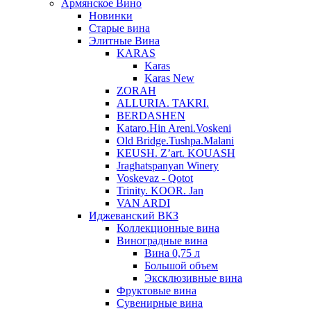
Армянское Вино
Новинки
Старые вина
Элитные Вина
KARAS
Karas
Karas New
ZORAH
ALLURIA. TAKRI.
BERDASHEN
Kataro.Hin Areni.Voskeni
Old Bridge.Tushpa.Malani
KEUSH. Z’art. KOUASH
Jraghatspanyan Winery
Voskevaz - Qotot
Trinity. KOOR. Jan
VAN ARDI
Иджеванский ВКЗ
Коллекционные вина
Виноградные вина
Вина 0,75 л
Большой объем
Эксклюзивные вина
Фруктовые вина
Cувенирные вина