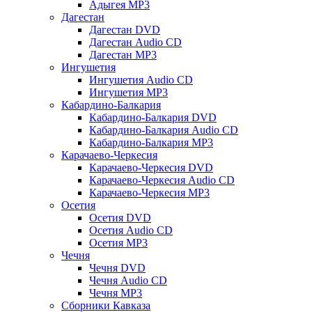
Адыгея MP3
Дагестан
Дагестан DVD
Дагестан Audio CD
Дагестан MP3
Ингушетия
Ингушетия Audio CD
Ингушетия MP3
Кабардино-Балкария
Кабардино-Балкария DVD
Кабардино-Балкария Audio CD
Кабардино-Балкария MP3
Карачаево-Черкесия
Карачаево-Черкесия DVD
Карачаево-Черкесия Audio CD
Карачаево-Черкесия MP3
Осетия
Осетия DVD
Осетия Audio CD
Осетия MP3
Чечня
Чечня DVD
Чечня Audio CD
Чечня MP3
Сборники Кавказа