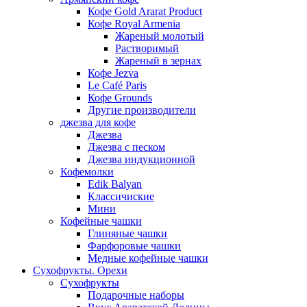
Кофе Gold Ararat Product
Кофе Royal Armenia
Жареный молотый
Растворимый
Жареный в зернах
Кофе Jezva
Le Café Paris
Кофе Grounds
Другие производители
джезва для кофе
Джезва
Джезва с песком
Джезва индукционной
Кофемолки
Edik Balyan
Классичиские
Мини
Кофейные чашки
Глиняные чашки
Фарфоровые чашки
Медные кофейные чашки
Сухофрукты. Орехи
Сухофрукты
Подарочные наборы