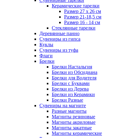
Сувенирные тарелки
Керамические тарелки
Размер 27 х 26 см
Размер 21-18,5 см
Размер 16 - 14 см
Стеклянные тарелки
Деревянные панно
Сувениры из гипса
Куклы
Сувениры из туфа
Флаги
Брелки
Брелки Настальгия
Брелки из Обсидиана
Брелки для Водителя
Брелки с Буквами
Брелки из Дерева
Брелки из Керамики
Брелки Разные
Сувениры на магните
Разные магниты
Магниты резиновые
Магниты акриловые
Магниты закатные
Магниты керамические