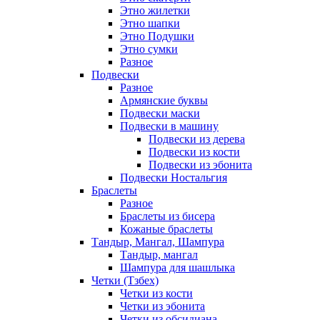
Этно жилетки
Этно шапки
Этно Подушки
Этно сумки
Разное
Подвески
Разное
Армянские буквы
Подвески маски
Подвески в машину
Подвески из дерева
Подвески из кости
Подвески из эбонита
Подвески Ностальгия
Браслеты
Разное
Браслеты из бисера
Кожаные браслеты
Тандыр, Мангал, Шампура
Тандыр, мангал
Шампура для шашлыка
Четки (Тзбех)
Четки из кости
Четки из эбонита
Четки из обсидиана