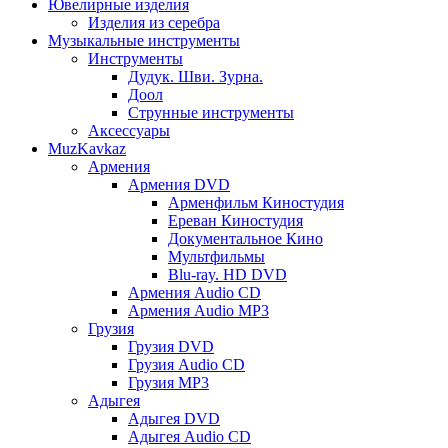
Ювелирные изделия
Изделия из серебра
Музыкальные инструменты
Инструменты
Дудук. Шви. Зурна.
Доол
Струнные инструменты
Аксессуары
MuzKavkaz
Армения
Армения DVD
Арменфильм Киностудия
Ереван Киностудия
Документальное Кино
Мультфильмы
Blu-ray. HD DVD
Армения Audio CD
Армения Audio MP3
Грузия
Грузия DVD
Грузия Audio CD
Грузия MP3
Адыгея
Адыгея DVD
Адыгея Audio CD