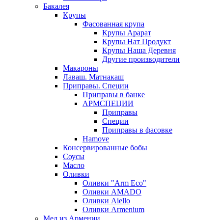
Бакалея
Крупы
Фасованная крупа
Крупы Арарат
Крупы Нат Продукт
Крупы Наша Деревня
Другие производители
Макароны
Лаваш. Матнакаш
Приправы. Специи
Приправы в банке
АРМСПЕЦИИ
Приправы
Специи
Приправы в фасовке
Hamove
Консервированные бобы
Соусы
Масло
Оливки
Оливки "Arm Eco"
Оливки AMADO
Оливки Aiello
Оливки Armenium
Мед из Армении