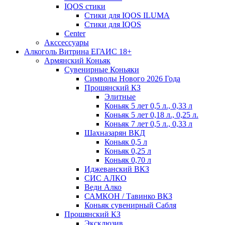
IQOS стики
Стики для IQOS ILUMA
Стики для IQOS
Сenter
Акссессуары
Алкоголь Витрина ЕГАИС 18+
Армянский Коньяк
Сувенирные Коньяки
Символы Нового 2026 Года
Прошянский КЗ
Элитные
Коньяк 5 лет 0,5 л., 0,33 л
Коньяк 5 лет 0,18 л., 0,25 л.
Коньяк 7 лет 0,5 л., 0,33 л
Шахназарян ВКД
Коньяк 0,5 л
Коньяк 0,25 л
Коньяк 0,70 л
Иджеванский ВКЗ
СИС АЛКО
Веди Алко
САМКОН / Тавинко ВКЗ
Коньяк сувенирный Сабля
Прошянский КЗ
Эксклюзив