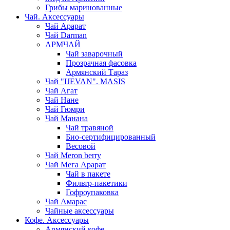
Грибы маринованные
Чай. Аксессуары
Чай Арарат
Чай Darman
АРМЧАЙ
Чай заварочный
Прозрачная фасовка
Армянский Тараз
Чай "IJEVAN". MASIS
Чай Агат
Чай Нане
Чай Гюмри
Чай Манана
Чай травяной
Био-сертифицированный
Весовой
Чай Meron berry
Чай Мега Арарат
Чай в пакете
Фильтр-пакетики
Гофроупаковка
Чай Амарас
Чайные аксессуары
Кофе. Аксессуары
Армянский кофе