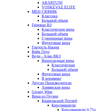
ARARTUNI
VOSKEVAZ ELITE
МЕЦ СЮНИК
Классика
Большой объем
Гиневан ВЗ
Классические вина
Большой объем
Сувенирные вина
Фруктовые вина
Гордость Нации
Вайк Груп
Веди - Алко ВКЗ
Виноградные вина
Классические
Большой объем
Фруктовые вина
В керамике
Другие Производители
Армянские вина
Givany Wine
Вина из Грузии
Кварельский Погреб
Киндзмараули
Киндзмараули 0,75л