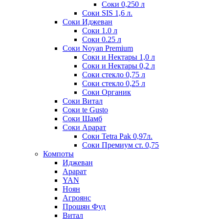
Соки 0,250 л
Соки SIS 1,6 л.
Соки Иджеван
Соки 1.0 л
Соки 0.25 л
Соки Noyan Premium
Соки и Нектары 1,0 л
Соки и Нектары 0,2 л
Соки стекло 0,75 л
Соки стекло 0,25 л
Соки Органик
Соки Витал
Соки te Gusto
Соки Шамб
Соки Арарат
Соки Tetra Pak 0,97л.
Соки Премиум ст. 0,75
Компоты
Иджеван
Арарат
YAN
Ноян
Агроянс
Прошян Фуд
Витал