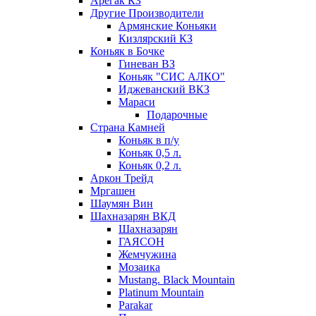
Арегак КЗ
Другие Производители
Армянские Коньяки
Кизлярский КЗ
Коньяк в Бочке
Гиневан ВЗ
Коньяк "СИС АЛКО"
Иджеванский ВКЗ
Мараси
Подарочные
Страна Камней
Коньяк в п/у
Коньяк 0,5 л.
Коньяк 0,2 л.
Аркон Трейд
Мргашен
Шаумян Вин
Шахназарян ВКД
Шахназарян
ГАЯСОН
Жемчужина
Мозаика
Mustang. Black Mountain
Platinum Mountain
Parakar