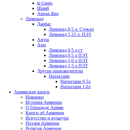
te Gusto
Шамб
Арцах Био
Лимонад
Дарбас
Лимонад 0,5 л. Стекло
Лимонад 1,25 л. ПЭТ
Ануш
Ани
Лимонад 0,5 л ст
Лимонад 0,5 л ПЭТ
Лимонад 1,0 л ПЭТ
Лимонад 1,5 л ПЭТ
Другие производители
Натахтари
Натахтари 0,5л
Натахтари 1,0л
Армянские книги
Новинки
История Армении
О Геноциде Армян
Книги об Армении
Иcкусство и культура
Поэзия Армении
Религия Армении