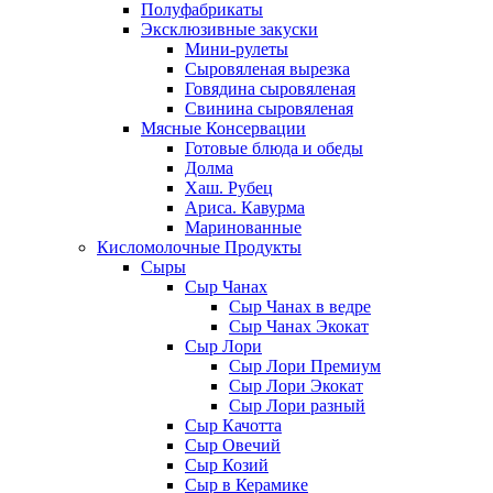
Полуфабрикаты
Эксклюзивные закуски
Мини-рулеты
Сыровяленая вырезка
Говядина сыровяленая
Свинина сыровяленая
Мясные Консервации
Готовые блюда и обеды
Долма
Хаш. Рубец
Ариса. Кавурма
Маринованные
Кисломолочные Продукты
Сыры
Сыр Чанах
Сыр Чанах в ведре
Сыр Чанах Экокат
Сыр Лори
Сыр Лори Премиум
Сыр Лори Экокат
Сыр Лори разный
Сыр Качотта
Сыр Овечий
Сыр Козий
Сыр в Керамике