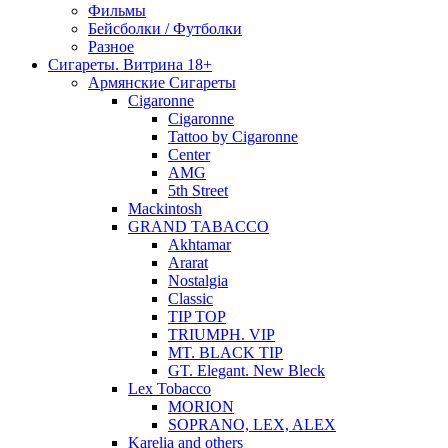
Фильмы
Бейсболки / Футболки
Разное
Сигареты. Витрина 18+
Армянские Сигареты
Cigaronne
Cigaronne
Tattoo by Cigaronne
Center
AMG
5th Street
Mackintosh
GRAND TABACCO
Akhtamar
Ararat
Nostalgia
Classic
TIP TOP
TRIUMPH. VIP
MT. BLACK TIP
GT. Elegant. New Bleck
Lex Tobacco
MORION
SOPRANO, LEX, ALEX
Karelia and others