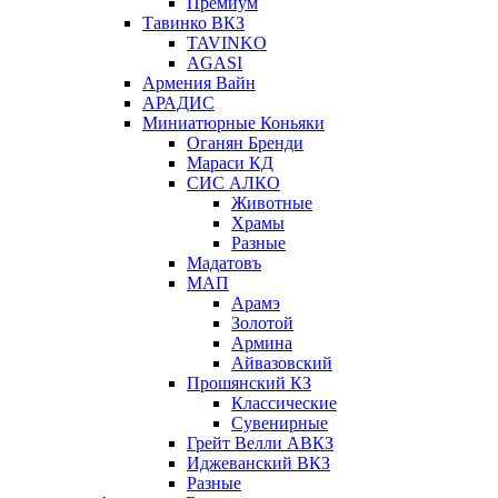
Премиум
Тавинко ВКЗ
TAVINKO
AGASI
Армения Вайн
АРАДИС
Миниатюрные Коньяки
Оганян Бренди
Мараси КД
СИС АЛКО
Животные
Храмы
Разные
Мадатовъ
МАП
Арамэ
Золотой
Армина
Айвазовский
Прошянский КЗ
Классические
Сувенирные
Грейт Велли АВКЗ
Иджеванский ВКЗ
Разные