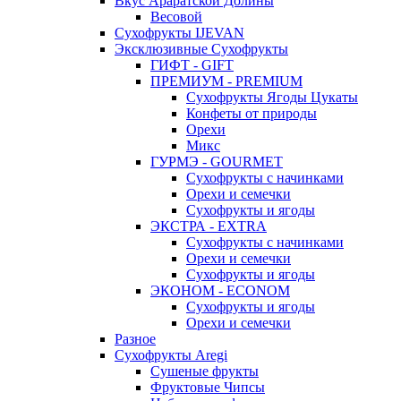
Вкус Араратской Долины
Весовой
Сухофрукты IJEVAN
Эксклюзивные Сухофрукты
ГИФТ - GIFT
ПРЕМИУМ - PREMIUM
Сухофрукты Ягоды Цукаты
Конфеты от природы
Орехи
Микс
ГУРМЭ - GOURMET
Сухофрукты с начинками
Орехи и семечки
Сухофрукты и ягоды
ЭКСТРА - EXTRA
Сухофрукты с начинками
Орехи и семечки
Сухофрукты и ягоды
ЭКОНОМ - ECONOM
Сухофрукты и ягоды
Орехи и семечки
Разное
Сухофрукты Aregi
Сушеные фрукты
Фруктовые Чипсы