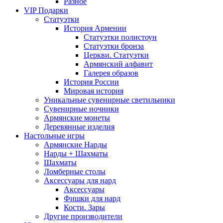
Разное
VIP Подарки
Статуэтки
История Армении
Статуэтки полистоун
Статуэтки бронза
Церкви. Статуэтки
Армянский алфавит
Галерея образов
История России
Мировая история
Уникальные сувенирные светильники
Сувенирные ночники
Армянские монеты
Деревянные изделия
Настольные игры
Армянские Нарды
Нарды + Шахматы
Шахматы
Ломберные столы
Аксессуары для нард
Аксессуары
Фишки для нард
Кости. Зары
Другие производители