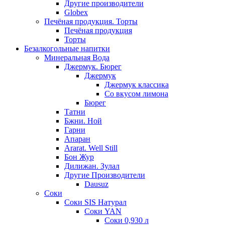
Другие производители
Globex
Печёная продукция. Торты
Печёная продукция
Торты
Безалкогольные напитки
Минеральная Вода
Джермук. Бюрег
Джермук
Джермук классика
Со вкусом лимона
Бюрег
Татни
Бжни. Ной
Гарни
Апаран
Ararat. Well Still
Бон Жур
Дилижан. Зулал
Другие Производители
Dausuz
Соки
Соки SIS Натурал
Соки YAN
Соки 0,930 л