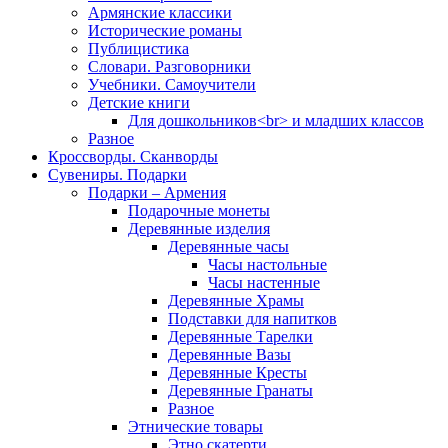
Армянские классики
Исторические романы
Публицистика
Словари. Разговорники
Учебники. Самоучители
Детские книги
Для дошкольников<br> и младших классов
Разное
Кроссворды. Сканворды
Сувениры. Подарки
Подарки – Армения
Подарочные монеты
Деревянные изделия
Деревянные часы
Часы настольные
Часы настенные
Деревянные Храмы
Подставки для напитков
Деревянные Тарелки
Деревянные Вазы
Деревянные Кресты
Деревянные Гранаты
Разное
Этнические товары
Этно скатерти