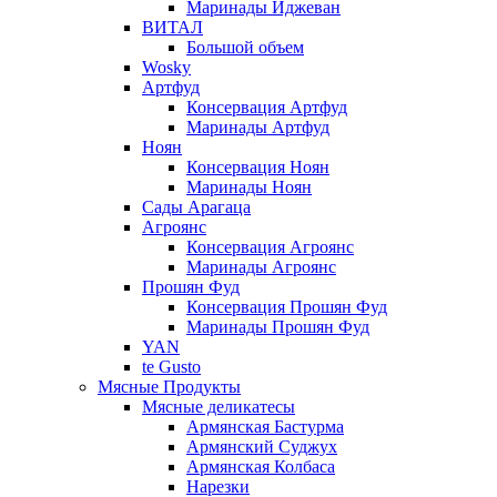
Маринады Иджеван
ВИТАЛ
Большой объем
Wosky
Артфуд
Консервация Артфуд
Маринады Артфуд
Ноян
Консервация Ноян
Маринады Ноян
Сады Арагаца
Агроянс
Консервация Агроянс
Маринады Агроянс
Прошян Фуд
Консервация Прошян Фуд
Маринады Прошян Фуд
YAN
te Gusto
Мясные Продукты
Мясные деликатесы
Армянская Бастурма
Армянский Суджух
Армянская Колбаса
Нарезки