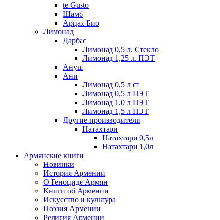
te Gusto
Шамб
Арцах Био
Лимонад
Дарбас
Лимонад 0,5 л. Стекло
Лимонад 1,25 л. ПЭТ
Ануш
Ани
Лимонад 0,5 л ст
Лимонад 0,5 л ПЭТ
Лимонад 1,0 л ПЭТ
Лимонад 1,5 л ПЭТ
Другие производители
Натахтари
Натахтари 0,5л
Натахтари 1,0л
Армянские книги
Новинки
История Армении
О Геноциде Армян
Книги об Армении
Иcкусство и культура
Поэзия Армении
Религия Армении