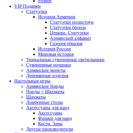
Разное
VIP Подарки
Статуэтки
История Армении
Статуэтки полистоун
Статуэтки бронза
Церкви. Статуэтки
Армянский алфавит
Галерея образов
История России
Мировая история
Уникальные сувенирные светильники
Сувенирные ночники
Армянские монеты
Деревянные изделия
Настольные игры
Армянские Нарды
Нарды + Шахматы
Шахматы
Ломберные столы
Аксессуары для нард
Аксессуары
Фишки для нард
Кости. Зары
Другие производители