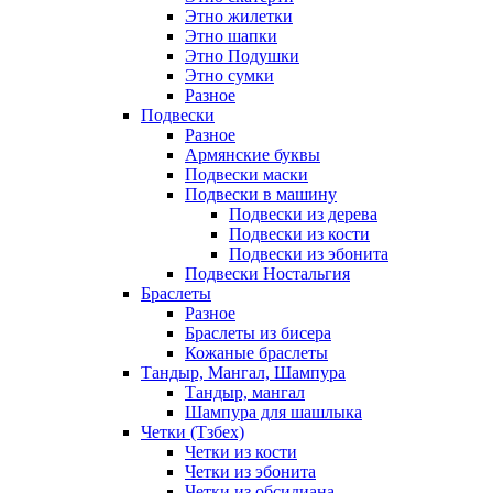
Этно жилетки
Этно шапки
Этно Подушки
Этно сумки
Разное
Подвески
Разное
Армянские буквы
Подвески маски
Подвески в машину
Подвески из дерева
Подвески из кости
Подвески из эбонита
Подвески Ностальгия
Браслеты
Разное
Браслеты из бисера
Кожаные браслеты
Тандыр, Мангал, Шампура
Тандыр, мангал
Шампура для шашлыка
Четки (Тзбех)
Четки из кости
Четки из эбонита
Четки из обсидиана