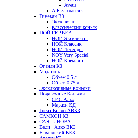
Avetis
А.К.З. классик
Гиневан ВЗ
Эксклюзив
Классический коньяк
НОЙ ЕКВВКА
НОЙ Эксклюзив
НОЙ Классик
НОЙ Легенды
NOY Very Speсial
НОЙ Кремлин
Оганян КЗ
Мадатовъ
Объем 0,5 л
Объем 0,75 л
Эксклюзивные Коньяки
Подарочные Коньяки
СИС Алко
Мараси КД
Грейт Велли АВКЗ
САМКОН КЗ
САЯТ - НОВА
Веди - Алко ВКЗ
Егвардский ВКЗ