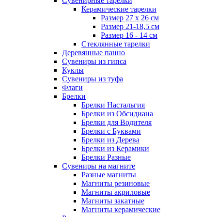
Сувенирные тарелки
Керамические тарелки
Размер 27 х 26 см
Размер 21-18,5 см
Размер 16 - 14 см
Стеклянные тарелки
Деревянные панно
Сувениры из гипса
Куклы
Сувениры из туфа
Флаги
Брелки
Брелки Настальгия
Брелки из Обсидиана
Брелки для Водителя
Брелки с Буквами
Брелки из Дерева
Брелки из Керамики
Брелки Разные
Сувениры на магните
Разные магниты
Магниты резиновые
Магниты акриловые
Магниты закатные
Магниты керамические