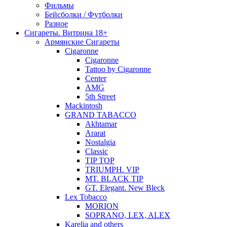
Фильмы
Бейсболки / Футболки
Разное
Сигареты. Витрина 18+
Армянские Сигареты
Cigaronne
Cigaronne
Tattoo by Cigaronne
Center
AMG
5th Street
Mackintosh
GRAND TABACCO
Akhtamar
Ararat
Nostalgia
Classic
TIP TOP
TRIUMPH. VIP
MT. BLACK TIP
GT. Elegant. New Bleck
Lex Tobacco
MORION
SOPRANO, LEX, ALEX
Karelia and others