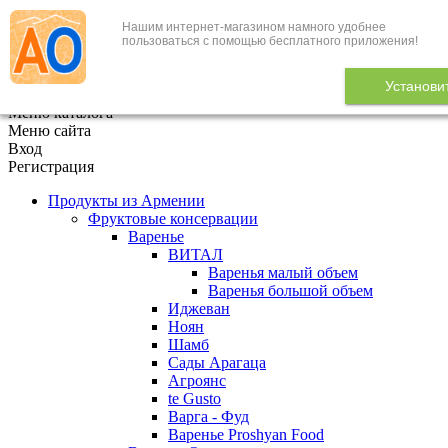
Нашим интернет-магазином намного удобнее
+7 (495) 646-888-1
пользоваться с помощью бесплатного приложения!
В корзине
0
товаров
Установи
x
Меню каталога
Меню сайта
Вход
Регистрация
Продукты из Армении
Фруктовые консервации
Варенье
ВИТАЛ
Варенья малый объем
Варенья большой объем
Иджеван
Ноян
Шамб
Сады Арагаца
Агроянс
te Gusto
Варга - Фуд
Варенье Proshyan Food