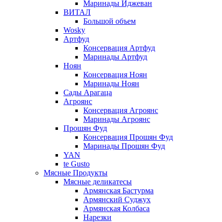
Маринады Иджеван
ВИТАЛ
Большой объем
Wosky
Артфуд
Консервация Артфуд
Маринады Артфуд
Ноян
Консервация Ноян
Маринады Ноян
Сады Арагаца
Агроянс
Консервация Агроянс
Маринады Агроянс
Прошян Фуд
Консервация Прошян Фуд
Маринады Прошян Фуд
YAN
te Gusto
Мясные Продукты
Мясные деликатесы
Армянская Бастурма
Армянский Суджух
Армянская Колбаса
Нарезки