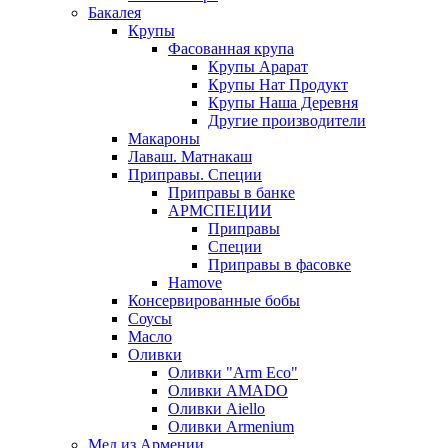
Бакалея
Крупы
Фасованная крупа
Крупы Арарат
Крупы Нат Продукт
Крупы Наша Деревня
Другие производители
Макароны
Лаваш. Матнакаш
Приправы. Специи
Приправы в банке
АРМСПЕЦИИ
Приправы
Специи
Приправы в фасовке
Hamove
Консервированные бобы
Соусы
Масло
Оливки
Оливки "Arm Eco"
Оливки AMADO
Оливки Aiello
Оливки Armenium
Мед из Армении