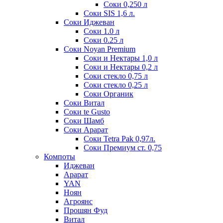
Соки 0,250 л
Соки SIS 1,6 л.
Соки Иджеван
Соки 1.0 л
Соки 0.25 л
Соки Noyan Premium
Соки и Нектары 1,0 л
Соки и Нектары 0,2 л
Соки стекло 0,75 л
Соки стекло 0,25 л
Соки Органик
Соки Витал
Соки te Gusto
Соки Шамб
Соки Арарат
Соки Tetra Pak 0,97л.
Соки Премиум ст. 0,75
Компоты
Иджеван
Арарат
YAN
Ноян
Агроянс
Прошян Фуд
Витал