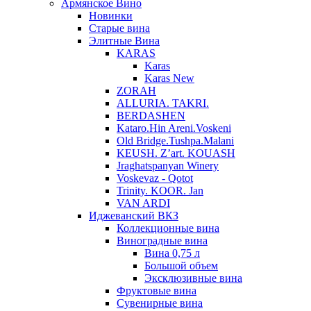
Армянское Вино
Новинки
Старые вина
Элитные Вина
KARAS
Karas
Karas New
ZORAH
ALLURIA. TAKRI.
BERDASHEN
Kataro.Hin Areni.Voskeni
Old Bridge.Tushpa.Malani
KEUSH. Z’art. KOUASH
Jraghatspanyan Winery
Voskevaz - Qotot
Trinity. KOOR. Jan
VAN ARDI
Иджеванский ВКЗ
Коллекционные вина
Виноградные вина
Вина 0,75 л
Большой объем
Эксклюзивные вина
Фруктовые вина
Cувенирные вина