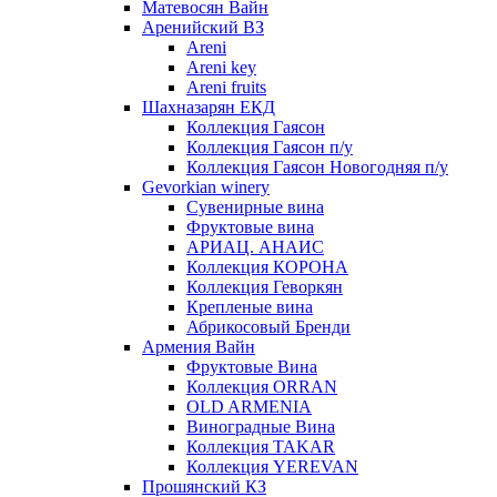
Матевосян Вайн
Аренийский ВЗ
Areni
Areni key
Areni fruits
Шахназарян ЕКД
Коллекция Гаясон
Коллекция Гаясон п/у
Коллекция Гаясон Новогодняя п/у
Gevorkian winery
Сувенирные вина
Фруктовые вина
АРИАЦ. АНАИС
Коллекция КОРОНА
Коллекция Геворкян
Крепленые вина
Абрикосовый Бренди
Армения Вайн
Фруктовые Вина
Коллекция ORRAN
OLD ARMENIA
Виноградные Вина
Коллекция TAKAR
Коллекция YEREVAN
Прошянский КЗ