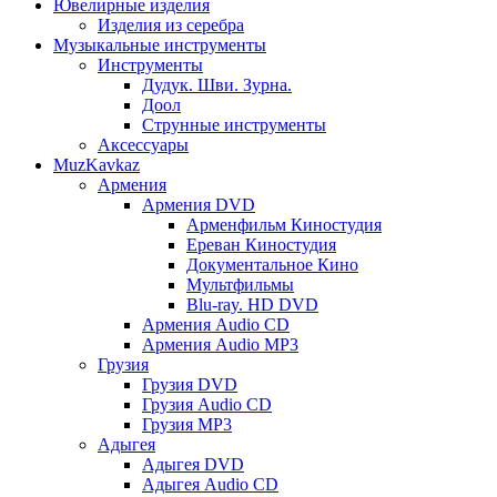
Ювелирные изделия
Изделия из серебра
Музыкальные инструменты
Инструменты
Дудук. Шви. Зурна.
Доол
Струнные инструменты
Аксессуары
MuzKavkaz
Армения
Армения DVD
Арменфильм Киностудия
Ереван Киностудия
Документальное Кино
Мультфильмы
Blu-ray. HD DVD
Армения Audio CD
Армения Audio MP3
Грузия
Грузия DVD
Грузия Audio CD
Грузия MP3
Адыгея
Адыгея DVD
Адыгея Audio CD