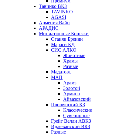
Премиум
Тавинко ВКЗ
TAVINKO
AGASI
Армения Вайн
АРАДИС
Миниатюрные Коньяки
Оганян Бренди
Мараси КД
СИС АЛКО
Животные
Храмы
Разные
Мадатовъ
МАП
Арамэ
Золотой
Армина
Айвазовский
Прошянский КЗ
Классические
Сувенирные
Грейт Велли АВКЗ
Иджеванский ВКЗ
Разные