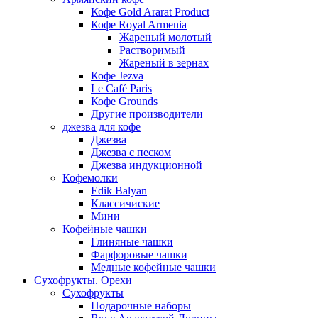
Кофе Gold Ararat Product
Кофе Royal Armenia
Жареный молотый
Растворимый
Жареный в зернах
Кофе Jezva
Le Café Paris
Кофе Grounds
Другие производители
джезва для кофе
Джезва
Джезва с песком
Джезва индукционной
Кофемолки
Edik Balyan
Классичиские
Мини
Кофейные чашки
Глиняные чашки
Фарфоровые чашки
Медные кофейные чашки
Сухофрукты. Орехи
Сухофрукты
Подарочные наборы