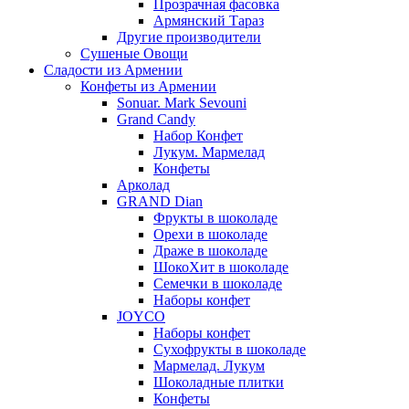
Прозрачная фасовка
Армянский Тараз
Другие производители
Сушеные Овощи
Сладости из Армении
Конфеты из Армении
Sonuar. Mark Sevouni
Grand Candy
Набор Конфет
Лукум. Мармелад
Конфеты
Арколад
GRAND Dian
Фрукты в шоколаде
Орехи в шоколаде
Драже в шоколаде
ШокоХит в шоколаде
Семечки в шоколаде
Наборы конфет
JOYCO
Наборы конфет
Сухофрукты в шоколаде
Мармелад. Лукум
Шоколадные плитки
Конфеты