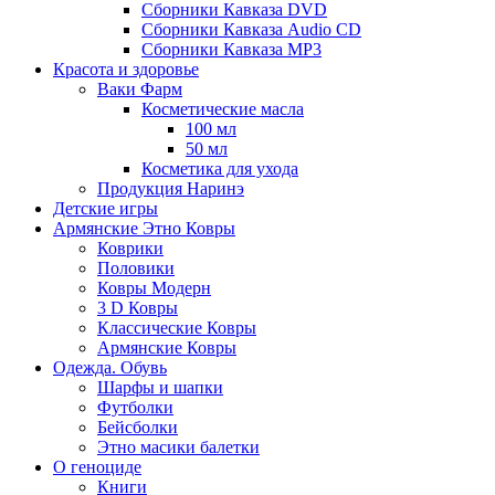
Сборники Кавказа DVD
Сборники Кавказа Audio CD
Сборники Кавказа MP3
Красота и здоровье
Ваки Фарм
Косметические масла
100 мл
50 мл
Косметика для ухода
Продукция Наринэ
Детские игры
Армянские Этно Ковры
Коврики
Половики
Ковры Модерн
3 D Ковры
Классические Ковры
Армянские Ковры
Одежда. Обувь
Шарфы и шапки
Футболки
Бейсболки
Этно масики балетки
О геноциде
Книги