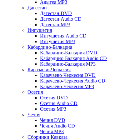
Адыгея MP3
Дагестан
Дагестан DVD
Дагестан Audio CD
Дагестан MP3
Ингушетия
Ингушетия Audio CD
Ингушетия MP3
Кабардино-Балкария
Кабардино-Балкария DVD
Кабардино-Балкария Audio CD
Кабардино-Балкария MP3
Карачаево-Черкесия
Карачаево-Черкесия DVD
Карачаево-Черкесия Audio CD
Карачаево-Черкесия MP3
Осетия
Осетия DVD
Осетия Audio CD
Осетия MP3
Чечня
Чечня DVD
Чечня Audio CD
Чечня MP3
Сборники Кавказа