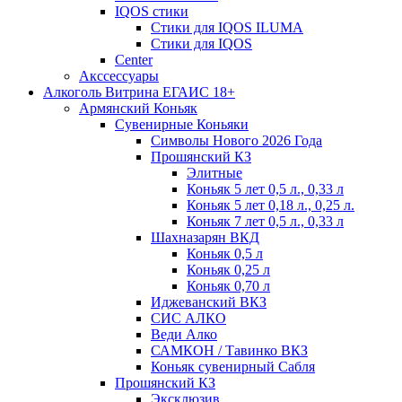
IQOS стики
Стики для IQOS ILUMA
Стики для IQOS
Сenter
Акссессуары
Алкоголь Витрина ЕГАИС 18+
Армянский Коньяк
Сувенирные Коньяки
Символы Нового 2026 Года
Прошянский КЗ
Элитные
Коньяк 5 лет 0,5 л., 0,33 л
Коньяк 5 лет 0,18 л., 0,25 л.
Коньяк 7 лет 0,5 л., 0,33 л
Шахназарян ВКД
Коньяк 0,5 л
Коньяк 0,25 л
Коньяк 0,70 л
Иджеванский ВКЗ
СИС АЛКО
Веди Алко
САМКОН / Тавинко ВКЗ
Коньяк сувенирный Сабля
Прошянский КЗ
Эксклюзив