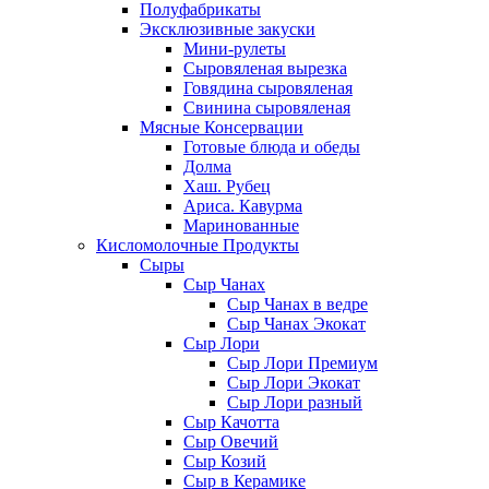
Полуфабрикаты
Эксклюзивные закуски
Мини-рулеты
Сыровяленая вырезка
Говядина сыровяленая
Свинина сыровяленая
Мясные Консервации
Готовые блюда и обеды
Долма
Хаш. Рубец
Ариса. Кавурма
Маринованные
Кисломолочные Продукты
Сыры
Сыр Чанах
Сыр Чанах в ведре
Сыр Чанах Экокат
Сыр Лори
Сыр Лори Премиум
Сыр Лори Экокат
Сыр Лори разный
Сыр Качотта
Сыр Овечий
Сыр Козий
Сыр в Керамике