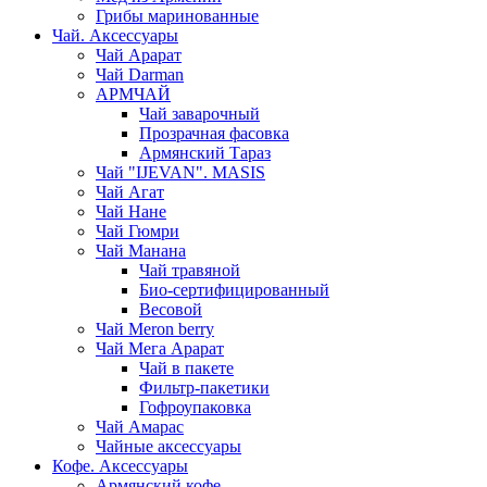
Грибы маринованные
Чай. Аксессуары
Чай Арарат
Чай Darman
АРМЧАЙ
Чай заварочный
Прозрачная фасовка
Армянский Тараз
Чай "IJEVAN". MASIS
Чай Агат
Чай Нане
Чай Гюмри
Чай Манана
Чай травяной
Био-сертифицированный
Весовой
Чай Meron berry
Чай Мега Арарат
Чай в пакете
Фильтр-пакетики
Гофроупаковка
Чай Амарас
Чайные аксессуары
Кофе. Аксессуары
Армянский кофе