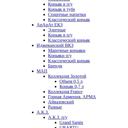
Коньяк в п/у
Коньяк в тубе
Спиртные напитки
Классический коньяк
АрАрАт ЕКЗ
Элитные
Коньяк в п/у
Классический коньяк
Иджеванский ВКЗ
Марочные коньяки
Коньяки п/у
Классический коньяк
Бренди
МАП
Коллекция Золотой
Объем 0,5 л
Коньяк 0,7 л
Коллекция France
Горная Армения. АРМА
Айвазовский
Разные
А.К.З.
А.К.З. п/у
Grand Sargis
URARTU