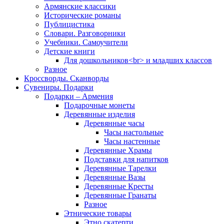
Армянские классики
Исторические романы
Публицистика
Словари. Разговорники
Учебники. Самоучители
Детские книги
Для дошкольников<br> и младших классов
Разное
Кроссворды. Сканворды
Сувениры. Подарки
Подарки – Армения
Подарочные монеты
Деревянные изделия
Деревянные часы
Часы настольные
Часы настенные
Деревянные Храмы
Подставки для напитков
Деревянные Тарелки
Деревянные Вазы
Деревянные Кресты
Деревянные Гранаты
Разное
Этнические товары
Этно скатерти