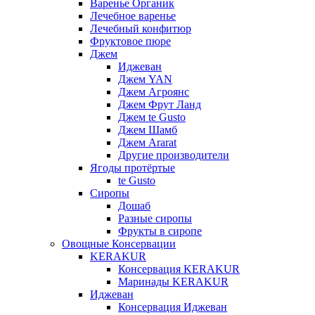
Варенье Органик
Лечебное варенье
Лечебный конфитюр
Фруктовое пюре
Джем
Иджеван
Джем YAN
Джем Агроянс
Джем Фрут Ланд
Джем te Gusto
Джем Шамб
Джем Ararat
Другие производители
Ягоды протёртые
te Gusto
Сиропы
Дошаб
Разные сиропы
Фрукты в сиропе
Овощные Консервации
KERAKUR
Консервация KERAKUR
Маринады KERAKUR
Иджеван
Консервация Иджеван