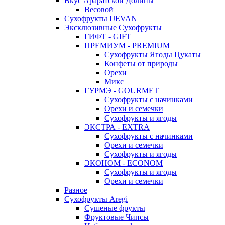
Вкус Араратской Долины
Весовой
Сухофрукты IJEVAN
Эксклюзивные Сухофрукты
ГИФТ - GIFT
ПРЕМИУМ - PREMIUM
Сухофрукты Ягоды Цукаты
Конфеты от природы
Орехи
Микс
ГУРМЭ - GOURMET
Сухофрукты с начинками
Орехи и семечки
Сухофрукты и ягоды
ЭКСТРА - EXTRA
Сухофрукты с начинками
Орехи и семечки
Сухофрукты и ягоды
ЭКОНОМ - ECONOM
Сухофрукты и ягоды
Орехи и семечки
Разное
Сухофрукты Aregi
Сушеные фрукты
Фруктовые Чипсы