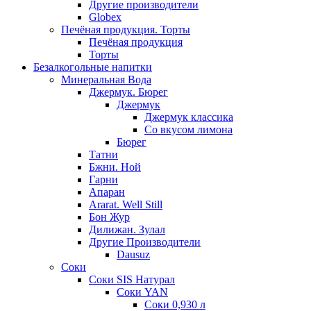
Другие производители
Globex
Печёная продукция. Торты
Печёная продукция
Торты
Безалкогольные напитки
Минеральная Вода
Джермук. Бюрег
Джермук
Джермук классика
Со вкусом лимона
Бюрег
Татни
Бжни. Ной
Гарни
Апаран
Ararat. Well Still
Бон Жур
Дилижан. Зулал
Другие Производители
Dausuz
Соки
Соки SIS Натурал
Соки YAN
Соки 0,930 л