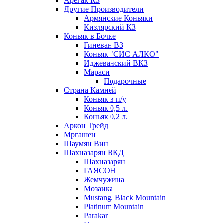
Арегак КЗ
Другие Производители
Армянские Коньяки
Кизлярский КЗ
Коньяк в Бочке
Гиневан ВЗ
Коньяк "СИС АЛКО"
Иджеванский ВКЗ
Мараси
Подарочные
Страна Камней
Коньяк в п/у
Коньяк 0,5 л.
Коньяк 0,2 л.
Аркон Трейд
Мргашен
Шаумян Вин
Шахназарян ВКД
Шахназарян
ГАЯСОН
Жемчужина
Мозаика
Mustang. Black Mountain
Platinum Mountain
Parakar