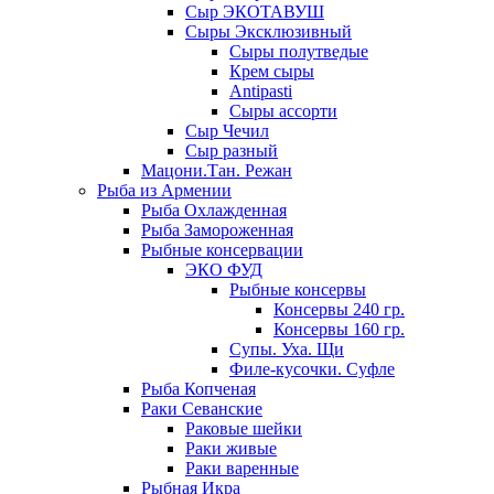
Сыр ЭКОТАВУШ
Сыры Эксклюзивный
Сыры полутведые
Крем сыры
Antipasti
Сыры ассорти
Сыр Чечил
Сыр разный
Мацони.Тан. Режан
Рыба из Армении
Рыба Охлажденная
Рыба Замороженная
Рыбные консервации
ЭКО ФУД
Рыбные консервы
Консервы 240 гр.
Консервы 160 гр.
Супы. Уха. Щи
Филе-кусочки. Суфле
Рыба Копченая
Раки Севанские
Раковые шейки
Раки живые
Раки варенные
Рыбная Икра