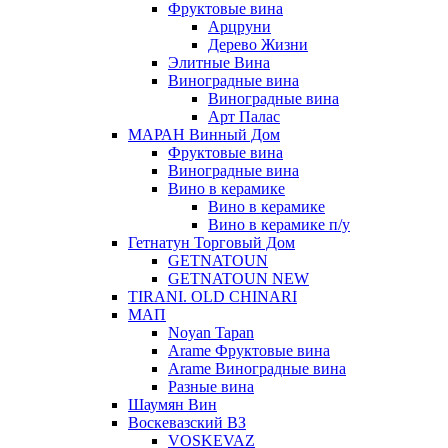
Фруктовые вина
Арцруни
Дерево Жизни
Элитные Вина
Виноградные вина
Виноградные вина
Арт Палас
МАРАН Винный Дом
Фруктовые вина
Виноградные вина
Вино в керамике
Вино в керамике
Вино в керамике п/у
Гетнатун Торговый Дом
GETNATOUN
GETNATOUN NEW
TIRANI. OLD CHINARI
МАП
Noyan Tapan
Arame Фруктовые вина
Arame Виноградные вина
Разные вина
Шаумян Вин
Воскевазский ВЗ
VOSKEVAZ