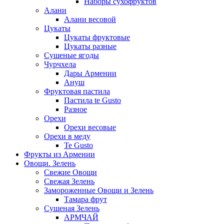
Наборы сухофруктов
Алани
Алани весовой
Цукаты
Цукаты фруктовые
Цукаты разные
Сушеные ягоды
Чурчхела
Дары Армении
Ануш
Фруктовая пастила
Пастила te Gusto
Разное
Орехи
Орехи весовые
Орехи в меду
Te Gusto
Фрукты из Армении
Овощи. Зелень
Свежие Овощи
Свежая Зелень
Замороженные Овощи и Зелень
Тамара фрут
Сушеная Зелень
АРМЧАЙ