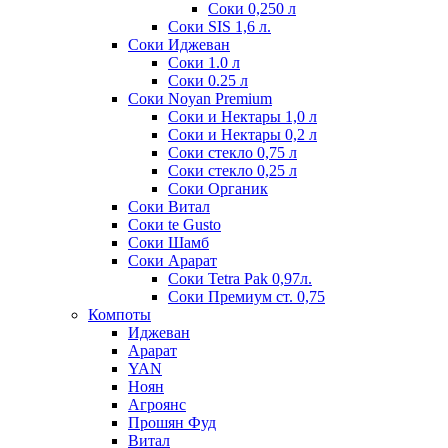
Соки 0,250 л
Соки SIS 1,6 л.
Соки Иджеван
Соки 1.0 л
Соки 0.25 л
Соки Noyan Premium
Соки и Нектары 1,0 л
Соки и Нектары 0,2 л
Соки стекло 0,75 л
Соки стекло 0,25 л
Соки Органик
Соки Витал
Соки te Gusto
Соки Шамб
Соки Арарат
Соки Tetra Pak 0,97л.
Соки Премиум ст. 0,75
Компоты
Иджеван
Арарат
YAN
Ноян
Агроянс
Прошян Фуд
Витал