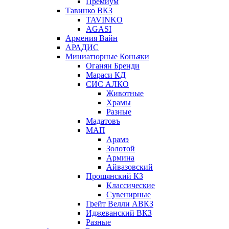
Премиум
Тавинко ВКЗ
TAVINKO
AGASI
Армения Вайн
АРАДИС
Миниатюрные Коньяки
Оганян Бренди
Мараси КД
СИС АЛКО
Животные
Храмы
Разные
Мадатовъ
МАП
Арамэ
Золотой
Армина
Айвазовский
Прошянский КЗ
Классические
Сувенирные
Грейт Велли АВКЗ
Иджеванский ВКЗ
Разные