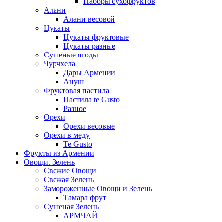
Наборы сухофруктов
Алани
Алани весовой
Цукаты
Цукаты фруктовые
Цукаты разные
Сушеные ягоды
Чурчхела
Дары Армении
Ануш
Фруктовая пастила
Пастила te Gusto
Разное
Орехи
Орехи весовые
Орехи в меду
Te Gusto
Фрукты из Армении
Овощи. Зелень
Свежие Овощи
Свежая Зелень
Замороженные Овощи и Зелень
Тамара фрут
Сушеная Зелень
АРМЧАЙ