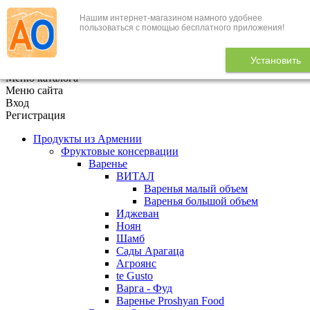
Нашим интернет-магазином намного удобнее
+7 (495) 646-888-1
пользоваться с помощью бесплатного приложения!
В корзине
0
товаров
Установить
x
Меню каталога
Меню сайта
Вход
Регистрация
Продукты из Армении
Фруктовые консервации
Варенье
ВИТАЛ
Варенья малый объем
Варенья большой объем
Иджеван
Ноян
Шамб
Сады Арагаца
Агроянс
te Gusto
Варга - Фуд
Варенье Proshyan Food