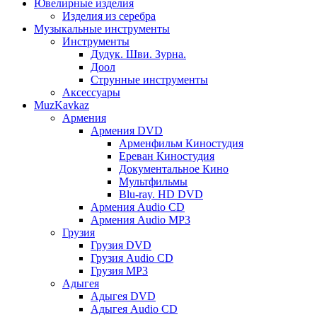
Ювелирные изделия
Изделия из серебра
Музыкальные инструменты
Инструменты
Дудук. Шви. Зурна.
Доол
Струнные инструменты
Аксессуары
MuzKavkaz
Армения
Армения DVD
Арменфильм Киностудия
Ереван Киностудия
Документальное Кино
Мультфильмы
Blu-ray. HD DVD
Армения Audio CD
Армения Audio MP3
Грузия
Грузия DVD
Грузия Audio CD
Грузия MP3
Адыгея
Адыгея DVD
Адыгея Audio CD