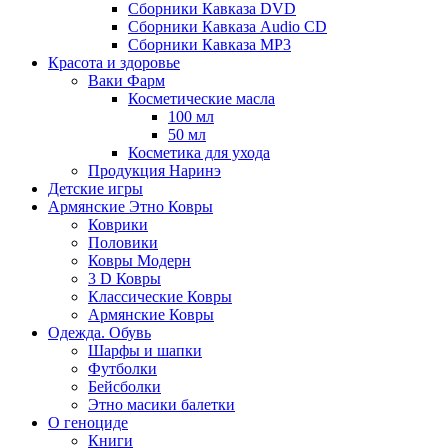
Сборники Кавказа DVD
Сборники Кавказа Audio CD
Сборники Кавказа MP3
Красота и здоровье
Ваки Фарм
Косметические масла
100 мл
50 мл
Косметика для ухода
Продукция Наринэ
Детские игры
Армянские Этно Ковры
Коврики
Половики
Ковры Модерн
3 D Ковры
Классические Ковры
Армянские Ковры
Одежда. Обувь
Шарфы и шапки
Футболки
Бейсболки
Этно масики балетки
О геноциде
Книги