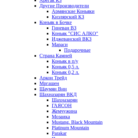
Арегак КЗ
Другие Производители
Армянские Коньяки
Кизлярский КЗ
Коньяк в Бочке
Гиневан ВЗ
Коньяк "СИС АЛКО"
Иджеванский ВКЗ
Мараси
Подарочные
Страна Камней
Коньяк в п/у
Коньяк 0,5 л.
Коньяк 0,2 л.
Аркон Трейд
Мргашен
Шаумян Вин
Шахназарян ВКД
Шахназарян
ГАЯСОН
Жемчужина
Мозаика
Mustang. Black Mountain
Platinum Mountain
Parakar