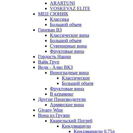
ARARTUNI
VOSKEVAZ ELITE
МЕЦ СЮНИК
Классика
Большой объем
Гиневан ВЗ
Классические вина
Большой объем
Сувенирные вина
Фруктовые вина
Гордость Нации
Вайк Груп
Веди - Алко ВКЗ
Виноградные вина
Классические
Большой объем
Фруктовые вина
В керамике
Другие Производители
Армянские вина
Givany Wine
Вина из Грузии
Кварельский Погреб
Киндзмараули
Киндзмараули 0,75л