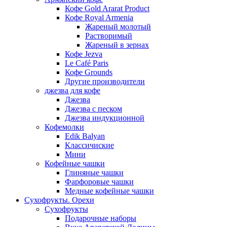
Кофе Gold Ararat Product
Кофе Royal Armenia
Жареный молотый
Растворимый
Жареный в зернах
Кофе Jezva
Le Café Paris
Кофе Grounds
Другие производители
джезва для кофе
Джезва
Джезва с песком
Джезва индукционной
Кофемолки
Edik Balyan
Классичиские
Мини
Кофейные чашки
Глиняные чашки
Фарфоровые чашки
Медные кофейные чашки
Сухофрукты. Орехи
Сухофрукты
Подарочные наборы