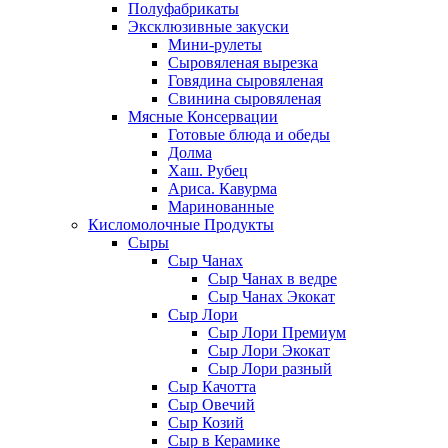
Полуфабрикаты
Эксклюзивные закуски
Мини-рулеты
Сыровяленая вырезка
Говядина сыровяленая
Свинина сыровяленая
Мясные Консервации
Готовые блюда и обеды
Долма
Хаш. Рубец
Ариса. Кавурма
Маринованные
Кисломолочные Продукты
Сыры
Сыр Чанах
Сыр Чанах в ведре
Сыр Чанах Экокат
Сыр Лори
Сыр Лори Премиум
Сыр Лори Экокат
Сыр Лори разный
Сыр Качотта
Сыр Овечий
Сыр Козий
Сыр в Керамике