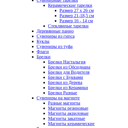
Сувенирные тарелки
Керамические тарелки
Размер 27 х 26 см
Размер 21-18,5 см
Размер 16 - 14 см
Стеклянные тарелки
Деревянные панно
Сувениры из гипса
Куклы
Сувениры из туфа
Флаги
Брелки
Брелки Настальгия
Брелки из Обсидиана
Брелки для Водителя
Брелки с Буквами
Брелки из Дерева
Брелки из Керамики
Брелки Разные
Сувениры на магните
Разные магниты
Магниты резиновые
Магниты акриловые
Магниты закатные
Магниты керамические