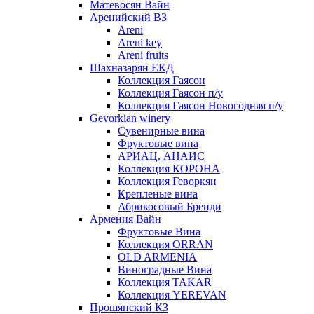
Матевосян Вайн
Аренийский ВЗ
Areni
Areni key
Areni fruits
Шахназарян ЕКД
Коллекция Гаясон
Коллекция Гаясон п/у
Коллекция Гаясон Новогодняя п/у
Gevorkian winery
Сувенирные вина
Фруктовые вина
АРИАЦ. АНАИС
Коллекция КОРОНА
Коллекция Геворкян
Крепленые вина
Абрикосовый Бренди
Армения Вайн
Фруктовые Вина
Коллекция ORRAN
OLD ARMENIA
Виноградные Вина
Коллекция TAKAR
Коллекция YEREVAN
Прошянский КЗ