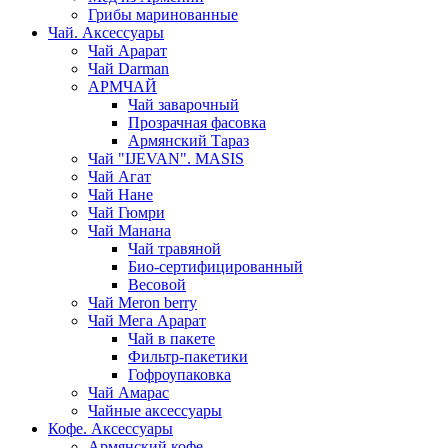
Грибы маринованные
Чай. Аксессуары
Чай Арарат
Чай Darman
АРМЧАЙ
Чай заварочный
Прозрачная фасовка
Армянский Тараз
Чай "IJEVAN". MASIS
Чай Агат
Чай Нане
Чай Гюмри
Чай Манана
Чай травяной
Био-сертифицированный
Весовой
Чай Meron berry
Чай Мега Арарат
Чай в пакете
Фильтр-пакетики
Гофроупаковка
Чай Амарас
Чайные аксессуары
Кофе. Аксессуары
Армянский кофе