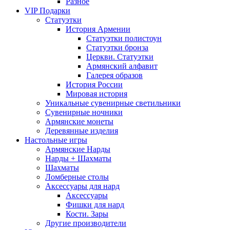
Разное
VIP Подарки
Статуэтки
История Армении
Статуэтки полистоун
Статуэтки бронза
Церкви. Статуэтки
Армянский алфавит
Галерея образов
История России
Мировая история
Уникальные сувенирные светильники
Сувенирные ночники
Армянские монеты
Деревянные изделия
Настольные игры
Армянские Нарды
Нарды + Шахматы
Шахматы
Ломберные столы
Аксессуары для нард
Аксессуары
Фишки для нард
Кости. Зары
Другие производители