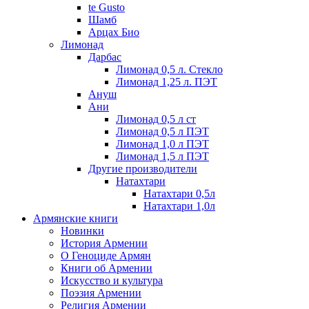
te Gusto
Шамб
Арцах Био
Лимонад
Дарбас
Лимонад 0,5 л. Стекло
Лимонад 1,25 л. ПЭТ
Ануш
Ани
Лимонад 0,5 л ст
Лимонад 0,5 л ПЭТ
Лимонад 1,0 л ПЭТ
Лимонад 1,5 л ПЭТ
Другие производители
Натахтари
Натахтари 0,5л
Натахтари 1,0л
Армянские книги
Новинки
История Армении
О Геноциде Армян
Книги об Армении
Иcкусство и культура
Поэзия Армении
Религия Армении