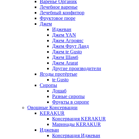
Варенье Органик
Лечебное варенье
Лечебный конфитюр
Фруктовое пюре
Джем
Иджеван
Джем YAN
Джем Агроянс
Джем Фрут Ланд
Джем te Gusto
Джем Шамб
Джем Ararat
Другие производители
Ягоды протёртые
te Gusto
Сиропы
Дошаб
Разные сиропы
Фрукты в сиропе
Овощные Консервации
KERAKUR
Консервация KERAKUR
Маринады KERAKUR
Иджеван
Консервация Иджеван