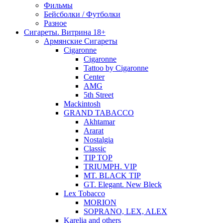
Фильмы
Бейсболки / Футболки
Разное
Сигареты. Витрина 18+
Армянские Сигареты
Cigaronne
Cigaronne
Tattoo by Cigaronne
Center
AMG
5th Street
Mackintosh
GRAND TABACCO
Akhtamar
Ararat
Nostalgia
Classic
TIP TOP
TRIUMPH. VIP
MT. BLACK TIP
GT. Elegant. New Bleck
Lex Tobacco
MORION
SOPRANO, LEX, ALEX
Karelia and others