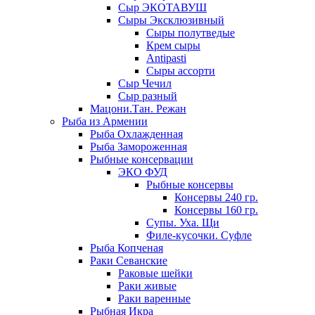
Сыр ЭКОТАВУШ
Сыры Эксклюзивный
Сыры полутведые
Крем сыры
Antipasti
Сыры ассорти
Сыр Чечил
Сыр разный
Мацони.Тан. Режан
Рыба из Армении
Рыба Охлажденная
Рыба Замороженная
Рыбные консервации
ЭКО ФУД
Рыбные консервы
Консервы 240 гр.
Консервы 160 гр.
Супы. Уха. Щи
Филе-кусочки. Суфле
Рыба Копченая
Раки Севанские
Раковые шейки
Раки живые
Раки варенные
Рыбная Икра