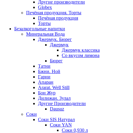
Другие производители
Globex
Печёная продукция. Торты
Печёная продукция
Торты
Безалкогольные напитки
Минеральная Вода
Джермук. Бюрег
Джермук
Джермук классика
Со вкусом лимона
Бюрег
Татни
Бжни. Ной
Гарни
Апаран
Ararat. Well Still
Бон Жур
Дилижан. Зулал
Другие Производители
Dausuz
Соки
Соки SIS Натурал
Соки YAN
Соки 0,930 л