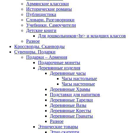
Армянские классики
Исторические романы
Публицистика
Словари. Разговорники
Учебники. Самоучители
Детские книги
Для дошкольников<br> и младших классов
Разное
Кроссворды. Сканворды
Сувениры. Подарки
Подарки – Армения
Подарочные монеты
Деревянные изделия
Деревянные часы
Часы настольные
Часы настенные
Деревянные Храмы
Подставки для напитков
Деревянные Тарелки
Деревянные Вазы
Деревянные Кресты
Деревянные Гранаты
Разное
Этнические товары
Этно скатерти