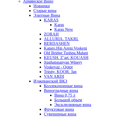
Армянское Вино
Новинки
Старые вина
Элитные Вина
KARAS
Karas
Karas New
ZORAH
ALLURIA. TAKRI.
BERDASHEN
Kataro.Hin Areni.Voskeni
Old Bridge.Tushpa.Malani
KEUSH. Z’art. KOUASH
Jraghatspanyan Winery
Voskevaz - Qotot
Trinity. KOOR. Jan
VAN ARDI
Иджеванский ВКЗ
Коллекционные вина
Виноградные вина
Вина 0,75 л
Большой объем
Эксклюзивные вина
Фруктовые вина
Cувенирные вина