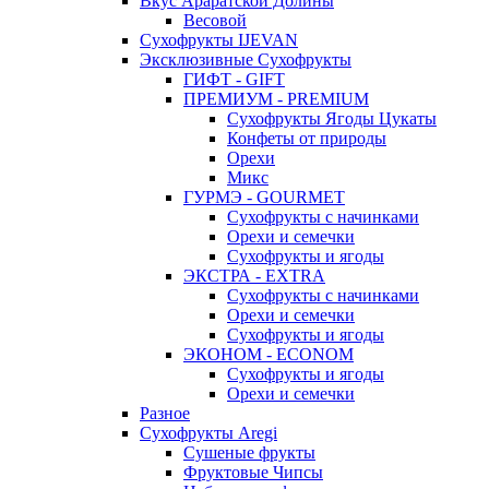
Вкус Араратской Долины
Весовой
Сухофрукты IJEVAN
Эксклюзивные Сухофрукты
ГИФТ - GIFT
ПРЕМИУМ - PREMIUM
Сухофрукты Ягоды Цукаты
Конфеты от природы
Орехи
Микс
ГУРМЭ - GOURMET
Сухофрукты с начинками
Орехи и семечки
Сухофрукты и ягоды
ЭКСТРА - EXTRA
Сухофрукты с начинками
Орехи и семечки
Сухофрукты и ягоды
ЭКОНОМ - ECONOM
Сухофрукты и ягоды
Орехи и семечки
Разное
Сухофрукты Aregi
Сушеные фрукты
Фруктовые Чипсы