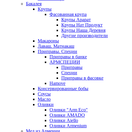
Бакалея
Крупы
Фасованная крупа
Крупы Арарат
Крупы Нат Продукт
Крупы Наша Деревня
Другие производители
Макароны
Лаваш. Матнакаш
Приправы. Специи
Приправы в банке
АРМСПЕЦИИ
Приправы
Специи
Приправы в фасовке
Hamove
Консервированные бобы
Соусы
Масло
Оливки
Оливки "Arm Eco"
Оливки AMADO
Оливки Aiello
Оливки Armenium
Мед из Армении