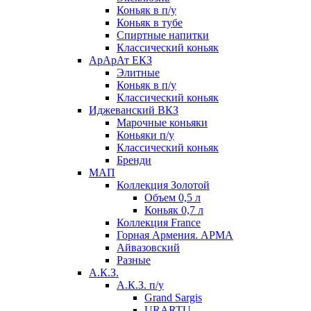
Коньяк в п/у
Коньяк в тубе
Спиртные напитки
Классический коньяк
АрАрАт ЕКЗ
Элитные
Коньяк в п/у
Классический коньяк
Иджеванский ВКЗ
Марочные коньяки
Коньяки п/у
Классический коньяк
Бренди
МАП
Коллекция Золотой
Объем 0,5 л
Коньяк 0,7 л
Коллекция France
Горная Армения. АРМА
Айвазовский
Разные
А.К.З.
А.К.З. п/у
Grand Sargis
URARTU