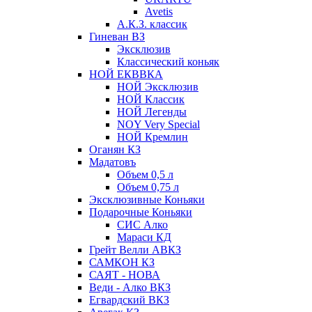
Avetis
А.К.З. классик
Гиневан ВЗ
Эксклюзив
Классический коньяк
НОЙ ЕКВВКА
НОЙ Эксклюзив
НОЙ Классик
НОЙ Легенды
NOY Very Speсial
НОЙ Кремлин
Оганян КЗ
Мадатовъ
Объем 0,5 л
Объем 0,75 л
Эксклюзивные Коньяки
Подарочные Коньяки
СИС Алко
Мараси КД
Грейт Велли АВКЗ
САМКОН КЗ
САЯТ - НОВА
Веди - Алко ВКЗ
Егвардский ВКЗ