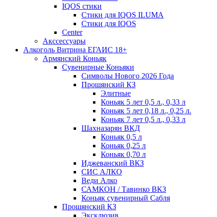
IQOS стики
Стики для IQOS ILUMA
Стики для IQOS
Сenter
Акссессуары
Алкоголь Витрина ЕГАИС 18+
Армянский Коньяк
Сувенирные Коньяки
Символы Нового 2026 Года
Прошянский КЗ
Элитные
Коньяк 5 лет 0,5 л., 0,33 л
Коньяк 5 лет 0,18 л., 0,25 л.
Коньяк 7 лет 0,5 л., 0,33 л
Шахназарян ВКД
Коньяк 0,5 л
Коньяк 0,25 л
Коньяк 0,70 л
Иджеванский ВКЗ
СИС АЛКО
Веди Алко
САМКОН / Тавинко ВКЗ
Коньяк сувенирный Сабля
Прошянский КЗ
Эксклюзив