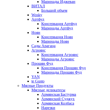
Маринады Иджеван
ВИТАЛ
Большой объем
Wosky
Артфуд
Консервация Артфуд
Маринады Артфуд
Ноян
Консервация Ноян
Маринады Ноян
Сады Арагаца
Агроянс
Консервация Агроянс
Маринады Агроянс
Прошян Фуд
Консервация Прошян Фуд
Маринады Прошян Фуд
YAN
te Gusto
Мясные Продукты
Мясные деликатесы
Армянская Бастурма
Армянский Суджух
Армянская Колбаса
Нарезки