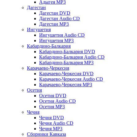
Адыгея MP3
Дагестан
Дагестан DVD
Дагестан Audio CD
Дагестан MP3
Ингушетия
Ингушетия Audio CD
Ингушетия MP3
Кабардино-Балкария
Кабардино-Балкария DVD
Кабардино-Балкария Audio CD
Кабардино-Балкария MP3
Карачаево-Черкесия
Карачаево-Черкесия DVD
Карачаево-Черкесия Audio CD
Карачаево-Черкесия MP3
Осетия
Осетия DVD
Осетия Audio CD
Осетия MP3
Чечня
Чечня DVD
Чечня Audio CD
Чечня MP3
Сборники Кавказа