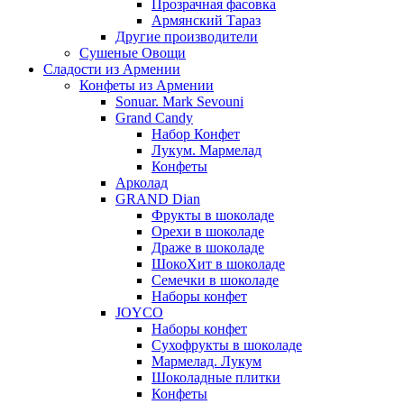
Прозрачная фасовка
Армянский Тараз
Другие производители
Сушеные Овощи
Сладости из Армении
Конфеты из Армении
Sonuar. Mark Sevouni
Grand Candy
Набор Конфет
Лукум. Мармелад
Конфеты
Арколад
GRAND Dian
Фрукты в шоколаде
Орехи в шоколаде
Драже в шоколаде
ШокоХит в шоколаде
Семечки в шоколаде
Наборы конфет
JOYCO
Наборы конфет
Сухофрукты в шоколаде
Мармелад. Лукум
Шоколадные плитки
Конфеты