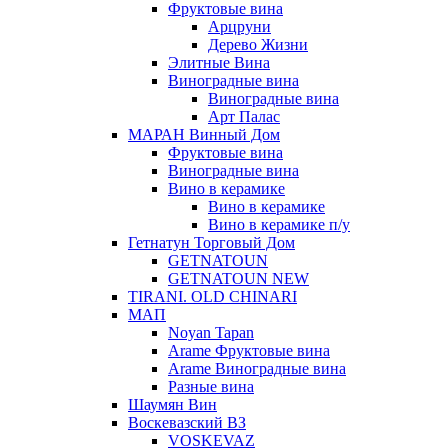
Фруктовые вина
Арцруни
Дерево Жизни
Элитные Вина
Виноградные вина
Виноградные вина
Арт Палас
МАРАН Винный Дом
Фруктовые вина
Виноградные вина
Вино в керамике
Вино в керамике
Вино в керамике п/у
Гетнатун Торговый Дом
GETNATOUN
GETNATOUN NEW
TIRANI. OLD CHINARI
МАП
Noyan Tapan
Arame Фруктовые вина
Arame Виноградные вина
Разные вина
Шаумян Вин
Воскевазский ВЗ
VOSKEVAZ