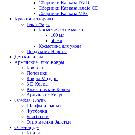
Сборники Кавказа DVD
Сборники Кавказа Audio CD
Сборники Кавказа MP3
Красота и здоровье
Ваки Фарм
Косметические масла
100 мл
50 мл
Косметика для ухода
Продукция Наринэ
Детские игры
Армянские Этно Ковры
Коврики
Половики
Ковры Модерн
3 D Ковры
Классические Ковры
Армянские Ковры
Одежда. Обувь
Шарфы и шапки
Футболки
Бейсболки
Этно масики балетки
О геноциде
Книги