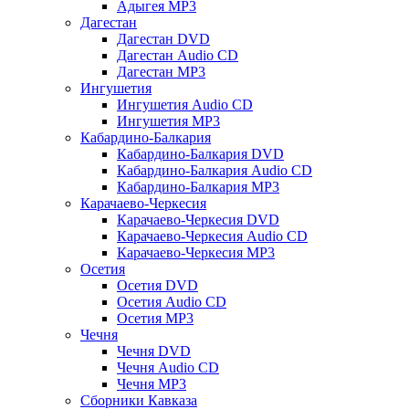
Адыгея MP3
Дагестан
Дагестан DVD
Дагестан Audio CD
Дагестан MP3
Ингушетия
Ингушетия Audio CD
Ингушетия MP3
Кабардино-Балкария
Кабардино-Балкария DVD
Кабардино-Балкария Audio CD
Кабардино-Балкария MP3
Карачаево-Черкесия
Карачаево-Черкесия DVD
Карачаево-Черкесия Audio CD
Карачаево-Черкесия MP3
Осетия
Осетия DVD
Осетия Audio CD
Осетия MP3
Чечня
Чечня DVD
Чечня Audio CD
Чечня MP3
Сборники Кавказа