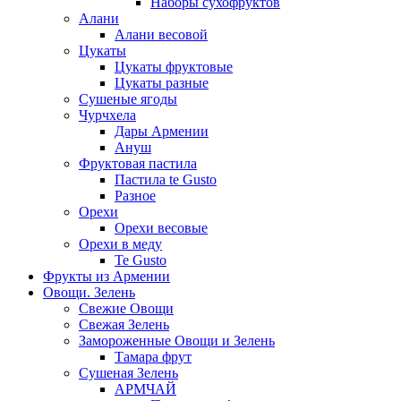
Наборы сухофруктов
Алани
Алани весовой
Цукаты
Цукаты фруктовые
Цукаты разные
Сушеные ягоды
Чурчхела
Дары Армении
Ануш
Фруктовая пастила
Пастила te Gusto
Разное
Орехи
Орехи весовые
Орехи в меду
Te Gusto
Фрукты из Армении
Овощи. Зелень
Свежие Овощи
Свежая Зелень
Замороженные Овощи и Зелень
Тамара фрут
Сушеная Зелень
АРМЧАЙ