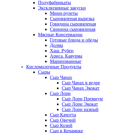
Полуфабрикаты
Эксклюзивные закуски
Мини-рулеты
Сыровяленая вырезка
Говядина сыровяленая
Свинина сыровяленая
Мясные Консервации
Готовые блюда и обеды
Долма
Хаш. Рубец
Ариса. Кавурма
Маринованные
Кисломолочные Продукты
Сыры
Сыр Чанах
Сыр Чанах в ведре
Сыр Чанах Экокат
Сыр Лори
Сыр Лори Премиум
Сыр Лори Экокат
Сыр Лори разный
Сыр Качотта
Сыр Овечий
Сыр Козий
Сыр в Керамике