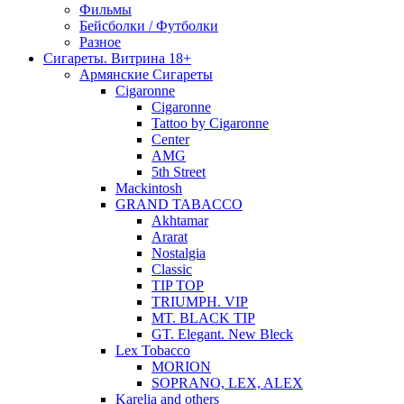
Фильмы
Бейсболки / Футболки
Разное
Сигареты. Витрина 18+
Армянские Сигареты
Cigaronne
Cigaronne
Tattoo by Cigaronne
Center
AMG
5th Street
Mackintosh
GRAND TABACCO
Akhtamar
Ararat
Nostalgia
Classic
TIP TOP
TRIUMPH. VIP
MT. BLACK TIP
GT. Elegant. New Bleck
Lex Tobacco
MORION
SOPRANO, LEX, ALEX
Karelia and others