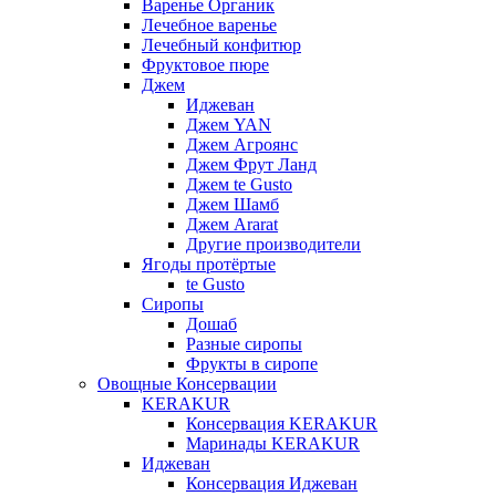
Варенье Органик
Лечебное варенье
Лечебный конфитюр
Фруктовое пюре
Джем
Иджеван
Джем YAN
Джем Агроянс
Джем Фрут Ланд
Джем te Gusto
Джем Шамб
Джем Ararat
Другие производители
Ягоды протёртые
te Gusto
Сиропы
Дошаб
Разные сиропы
Фрукты в сиропе
Овощные Консервации
KERAKUR
Консервация KERAKUR
Маринады KERAKUR
Иджеван
Консервация Иджеван