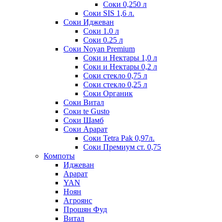
Соки 0,250 л
Соки SIS 1,6 л.
Соки Иджеван
Соки 1.0 л
Соки 0.25 л
Соки Noyan Premium
Соки и Нектары 1,0 л
Соки и Нектары 0,2 л
Соки стекло 0,75 л
Соки стекло 0,25 л
Соки Органик
Соки Витал
Соки te Gusto
Соки Шамб
Соки Арарат
Соки Tetra Pak 0,97л.
Соки Премиум ст. 0,75
Компоты
Иджеван
Арарат
YAN
Ноян
Агроянс
Прошян Фуд
Витал