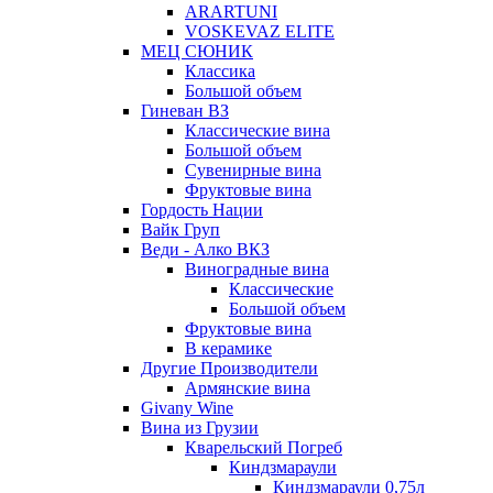
ARARTUNI
VOSKEVAZ ELITE
МЕЦ СЮНИК
Классика
Большой объем
Гиневан ВЗ
Классические вина
Большой объем
Сувенирные вина
Фруктовые вина
Гордость Нации
Вайк Груп
Веди - Алко ВКЗ
Виноградные вина
Классические
Большой объем
Фруктовые вина
В керамике
Другие Производители
Армянские вина
Givany Wine
Вина из Грузии
Кварельский Погреб
Киндзмараули
Киндзмараули 0,75л