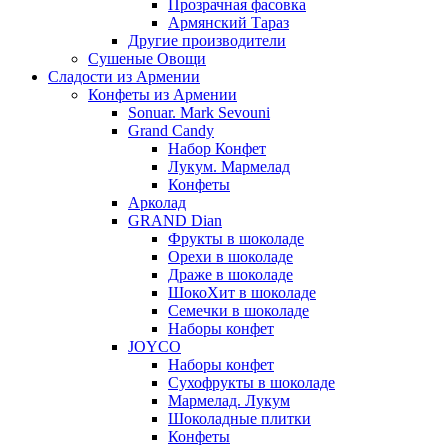
Прозрачная фасовка
Армянский Тараз
Другие производители
Сушеные Овощи
Сладости из Армении
Конфеты из Армении
Sonuar. Mark Sevouni
Grand Candy
Набор Конфет
Лукум. Мармелад
Конфеты
Арколад
GRAND Dian
Фрукты в шоколаде
Орехи в шоколаде
Драже в шоколаде
ШокоХит в шоколаде
Семечки в шоколаде
Наборы конфет
JOYCO
Наборы конфет
Сухофрукты в шоколаде
Мармелад. Лукум
Шоколадные плитки
Конфеты