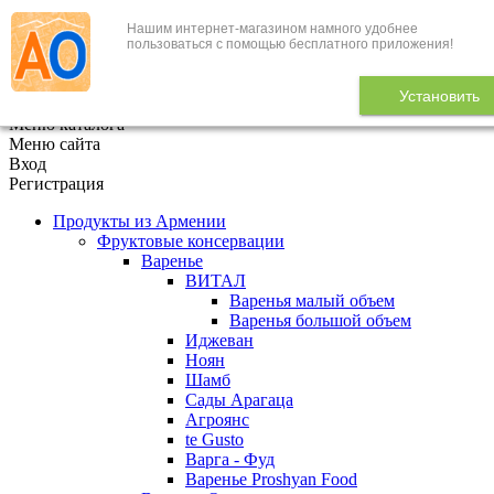
Нашим интернет-магазином намного удобнее
+7 (495) 646-888-1
пользоваться с помощью бесплатного приложения!
В корзине
0
товаров
Установить
x
Меню каталога
Меню сайта
Вход
Регистрация
Продукты из Армении
Фруктовые консервации
Варенье
ВИТАЛ
Варенья малый объем
Варенья большой объем
Иджеван
Ноян
Шамб
Сады Арагаца
Агроянс
te Gusto
Варга - Фуд
Варенье Proshyan Food