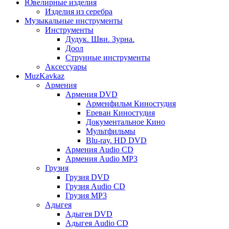
Ювелирные изделия
Изделия из серебра
Музыкальные инструменты
Инструменты
Дудук. Шви. Зурна.
Доол
Струнные инструменты
Аксессуары
MuzKavkaz
Армения
Армения DVD
Арменфильм Киностудия
Ереван Киностудия
Документальное Кино
Мультфильмы
Blu-ray. HD DVD
Армения Audio CD
Армения Audio MP3
Грузия
Грузия DVD
Грузия Audio CD
Грузия MP3
Адыгея
Адыгея DVD
Адыгея Audio CD