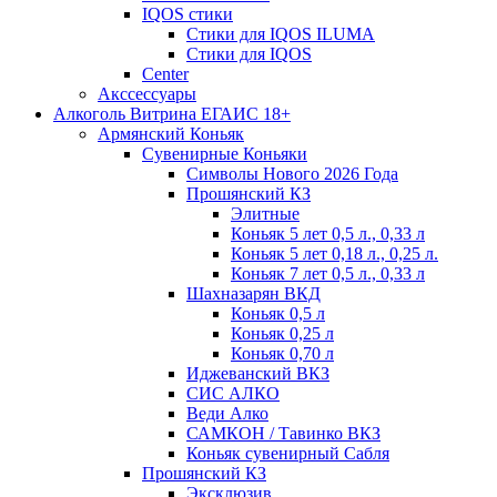
IQOS стики
Стики для IQOS ILUMA
Стики для IQOS
Сenter
Акссессуары
Алкоголь Витрина ЕГАИС 18+
Армянский Коньяк
Сувенирные Коньяки
Символы Нового 2026 Года
Прошянский КЗ
Элитные
Коньяк 5 лет 0,5 л., 0,33 л
Коньяк 5 лет 0,18 л., 0,25 л.
Коньяк 7 лет 0,5 л., 0,33 л
Шахназарян ВКД
Коньяк 0,5 л
Коньяк 0,25 л
Коньяк 0,70 л
Иджеванский ВКЗ
СИС АЛКО
Веди Алко
САМКОН / Тавинко ВКЗ
Коньяк сувенирный Сабля
Прошянский КЗ
Эксклюзив