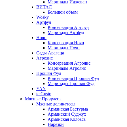
Маринады Иджеван
ВИТАЛ
Большой объем
Wosky
Артфуд
Консервация Артфуд
Маринады Артфуд
Ноян
Консервация Ноян
Маринады Ноян
Сады Арагаца
Агроянс
Консервация Агроянс
Маринады Агроянс
Прошян Фуд
Консервация Прошян Фуд
Маринады Прошян Фуд
YAN
te Gusto
Мясные Продукты
Мясные деликатесы
Армянская Бастурма
Армянский Суджух
Армянская Колбаса
Нарезки