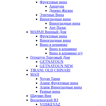
Фруктовые вина
Арцруни
Дерево Жизни
Элитные Вина
Виноградные вина
Виноградные вина
Арт Палас
МАРАН Винный Дом
Фруктовые вина
Виноградные вина
Вино в керамике
Вино в керамике
Вино в керамике п/у
Гетнатун Торговый Дом
GETNATOUN
GETNATOUN NEW
TIRANI. OLD CHINARI
МАП
Noyan Tapan
Arame Фруктовые вина
Arame Виноградные вина
Разные вина
Шаумян Вин
Воскевазский ВЗ
VOSKEVAZ