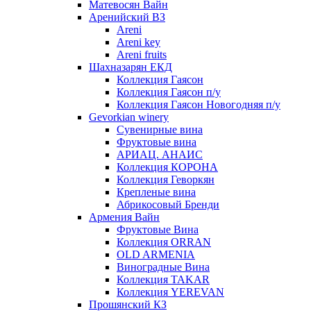
Матевосян Вайн
Аренийский ВЗ
Areni
Areni key
Areni fruits
Шахназарян ЕКД
Коллекция Гаясон
Коллекция Гаясон п/у
Коллекция Гаясон Новогодняя п/у
Gevorkian winery
Сувенирные вина
Фруктовые вина
АРИАЦ. АНАИС
Коллекция КОРОНА
Коллекция Геворкян
Крепленые вина
Абрикосовый Бренди
Армения Вайн
Фруктовые Вина
Коллекция ORRAN
OLD ARMENIA
Виноградные Вина
Коллекция TAKAR
Коллекция YEREVAN
Прошянский КЗ