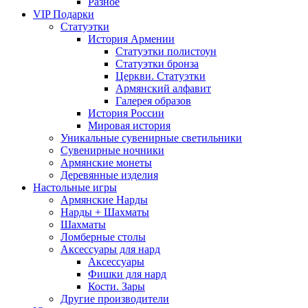
Разное
VIP Подарки
Статуэтки
История Армении
Статуэтки полистоун
Статуэтки бронза
Церкви. Статуэтки
Армянский алфавит
Галерея образов
История России
Мировая история
Уникальные сувенирные светильники
Сувенирные ночники
Армянские монеты
Деревянные изделия
Настольные игры
Армянские Нарды
Нарды + Шахматы
Шахматы
Ломберные столы
Аксессуары для нард
Аксессуары
Фишки для нард
Кости. Зары
Другие производители