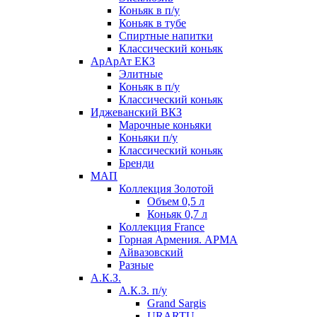
Коньяк в п/у
Коньяк в тубе
Спиртные напитки
Классический коньяк
АрАрАт ЕКЗ
Элитные
Коньяк в п/у
Классический коньяк
Иджеванский ВКЗ
Марочные коньяки
Коньяки п/у
Классический коньяк
Бренди
МАП
Коллекция Золотой
Объем 0,5 л
Коньяк 0,7 л
Коллекция France
Горная Армения. АРМА
Айвазовский
Разные
А.К.З.
А.К.З. п/у
Grand Sargis
URARTU