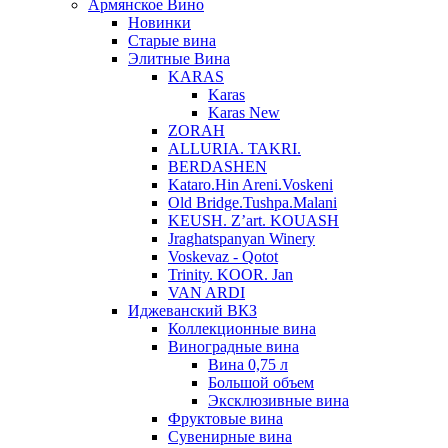
Армянское Вино
Новинки
Старые вина
Элитные Вина
KARAS
Karas
Karas New
ZORAH
ALLURIA. TAKRI.
BERDASHEN
Kataro.Hin Areni.Voskeni
Old Bridge.Tushpa.Malani
KEUSH. Z’art. KOUASH
Jraghatspanyan Winery
Voskevaz - Qotot
Trinity. KOOR. Jan
VAN ARDI
Иджеванский ВКЗ
Коллекционные вина
Виноградные вина
Вина 0,75 л
Большой объем
Эксклюзивные вина
Фруктовые вина
Cувенирные вина