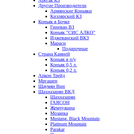
Арегак КЗ
Другие Производители
Армянские Коньяки
Кизлярский КЗ
Коньяк в Бочке
Гиневан ВЗ
Коньяк "СИС АЛКО"
Иджеванский ВКЗ
Мараси
Подарочные
Страна Камней
Коньяк в п/у
Коньяк 0,5 л.
Коньяк 0,2 л.
Аркон Трейд
Мргашен
Шаумян Вин
Шахназарян ВКД
Шахназарян
ГАЯСОН
Жемчужина
Мозаика
Mustang. Black Mountain
Platinum Mountain
Parakar