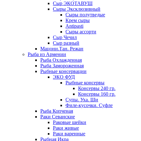
Сыр ЭКОТАВУШ
Сыры Эксклюзивный
Сыры полутведые
Крем сыры
Antipasti
Сыры ассорти
Сыр Чечил
Сыр разный
Мацони.Тан. Режан
Рыба из Армении
Рыба Охлажденная
Рыба Замороженная
Рыбные консервации
ЭКО ФУД
Рыбные консервы
Консервы 240 гр.
Консервы 160 гр.
Супы. Уха. Щи
Филе-кусочки. Суфле
Рыба Копченая
Раки Севанские
Раковые шейки
Раки живые
Раки варенные
Рыбная Икра