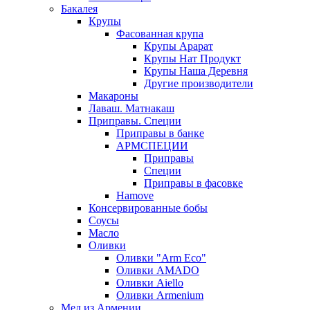
Бакалея
Крупы
Фасованная крупа
Крупы Арарат
Крупы Нат Продукт
Крупы Наша Деревня
Другие производители
Макароны
Лаваш. Матнакаш
Приправы. Специи
Приправы в банке
АРМСПЕЦИИ
Приправы
Специи
Приправы в фасовке
Hamove
Консервированные бобы
Соусы
Масло
Оливки
Оливки "Arm Eco"
Оливки AMADO
Оливки Aiello
Оливки Armenium
Мед из Армении