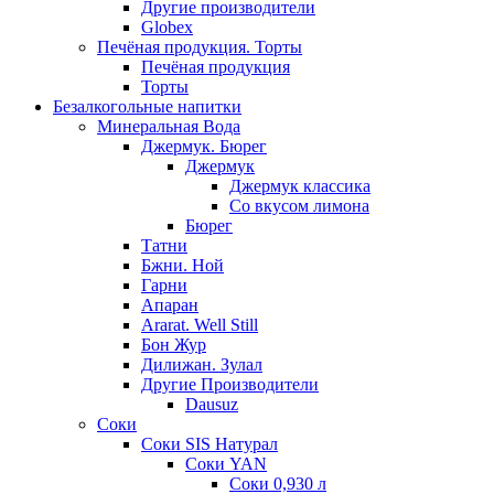
Другие производители
Globex
Печёная продукция. Торты
Печёная продукция
Торты
Безалкогольные напитки
Минеральная Вода
Джермук. Бюрег
Джермук
Джермук классика
Со вкусом лимона
Бюрег
Татни
Бжни. Ной
Гарни
Апаран
Ararat. Well Still
Бон Жур
Дилижан. Зулал
Другие Производители
Dausuz
Соки
Соки SIS Натурал
Соки YAN
Соки 0,930 л