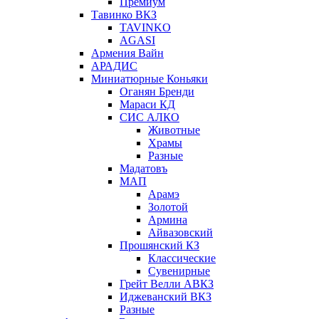
Премиум
Тавинко ВКЗ
TAVINKO
AGASI
Армения Вайн
АРАДИС
Миниатюрные Коньяки
Оганян Бренди
Мараси КД
СИС АЛКО
Животные
Храмы
Разные
Мадатовъ
МАП
Арамэ
Золотой
Армина
Айвазовский
Прошянский КЗ
Классические
Сувенирные
Грейт Велли АВКЗ
Иджеванский ВКЗ
Разные