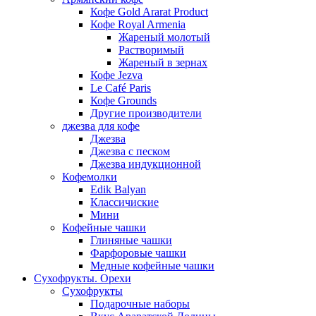
Кофе Gold Ararat Product
Кофе Royal Armenia
Жареный молотый
Растворимый
Жареный в зернах
Кофе Jezva
Le Café Paris
Кофе Grounds
Другие производители
джезва для кофе
Джезва
Джезва с песком
Джезва индукционной
Кофемолки
Edik Balyan
Классичиские
Мини
Кофейные чашки
Глиняные чашки
Фарфоровые чашки
Медные кофейные чашки
Сухофрукты. Орехи
Сухофрукты
Подарочные наборы