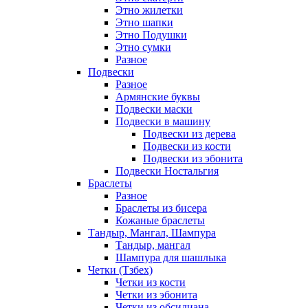
Этно жилетки
Этно шапки
Этно Подушки
Этно сумки
Разное
Подвески
Разное
Армянские буквы
Подвески маски
Подвески в машину
Подвески из дерева
Подвески из кости
Подвески из эбонита
Подвески Ностальгия
Браслеты
Разное
Браслеты из бисера
Кожаные браслеты
Тандыр, Мангал, Шампура
Тандыр, мангал
Шампура для шашлыка
Четки (Тзбех)
Четки из кости
Четки из эбонита
Четки из обсидиана