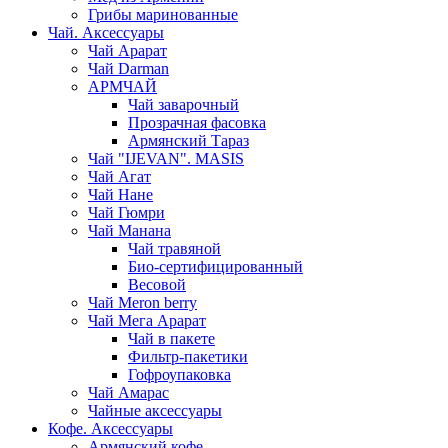
Грибы маринованные
Чай. Аксессуары
Чай Арарат
Чай Darman
АРМЧАЙ
Чай заварочный
Прозрачная фасовка
Армянский Тараз
Чай "IJEVAN". MASIS
Чай Агат
Чай Нане
Чай Гюмри
Чай Манана
Чай травяной
Био-сертифицированный
Весовой
Чай Meron berry
Чай Мега Арарат
Чай в пакете
Фильтр-пакетики
Гофроупаковка
Чай Амарас
Чайные аксессуары
Кофе. Аксессуары
Армянский кофе