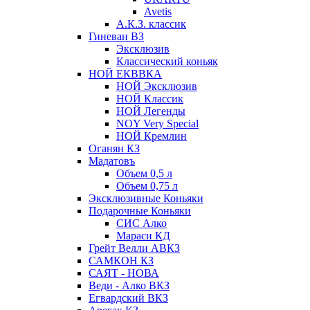
Avetis
А.К.З. классик
Гиневан ВЗ
Эксклюзив
Классический коньяк
НОЙ ЕКВВКА
НОЙ Эксклюзив
НОЙ Классик
НОЙ Легенды
NOY Very Speсial
НОЙ Кремлин
Оганян КЗ
Мадатовъ
Объем 0,5 л
Объем 0,75 л
Эксклюзивные Коньяки
Подарочные Коньяки
СИС Алко
Мараси КД
Грейт Велли АВКЗ
САМКОН КЗ
САЯТ - НОВА
Веди - Алко ВКЗ
Егвардский ВКЗ