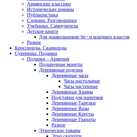
Армянские классики
Исторические романы
Публицистика
Словари. Разговорники
Учебники. Самоучители
Детские книги
Для дошкольников<br> и младших классов
Разное
Кроссворды. Сканворды
Сувениры. Подарки
Подарки – Армения
Подарочные монеты
Деревянные изделия
Деревянные часы
Часы настольные
Часы настенные
Деревянные Храмы
Подставки для напитков
Деревянные Тарелки
Деревянные Вазы
Деревянные Кресты
Деревянные Гранаты
Разное
Этнические товары
Этно скатерти