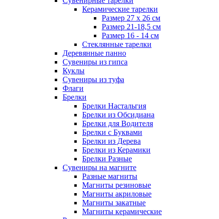
Сувенирные тарелки
Керамические тарелки
Размер 27 х 26 см
Размер 21-18,5 см
Размер 16 - 14 см
Стеклянные тарелки
Деревянные панно
Сувениры из гипса
Куклы
Сувениры из туфа
Флаги
Брелки
Брелки Настальгия
Брелки из Обсидиана
Брелки для Водителя
Брелки с Буквами
Брелки из Дерева
Брелки из Керамики
Брелки Разные
Сувениры на магните
Разные магниты
Магниты резиновые
Магниты акриловые
Магниты закатные
Магниты керамические