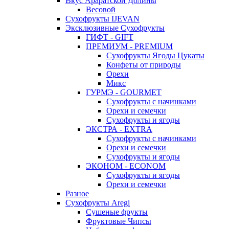
Вкус Араратской Долины
Весовой
Сухофрукты IJEVAN
Эксклюзивные Сухофрукты
ГИФТ - GIFT
ПРЕМИУМ - PREMIUM
Сухофрукты Ягоды Цукаты
Конфеты от природы
Орехи
Микс
ГУРМЭ - GOURMET
Сухофрукты с начинками
Орехи и семечки
Сухофрукты и ягоды
ЭКСТРА - EXTRA
Сухофрукты с начинками
Орехи и семечки
Сухофрукты и ягоды
ЭКОНОМ - ECONOM
Сухофрукты и ягоды
Орехи и семечки
Разное
Сухофрукты Aregi
Сушеные фрукты
Фруктовые Чипсы