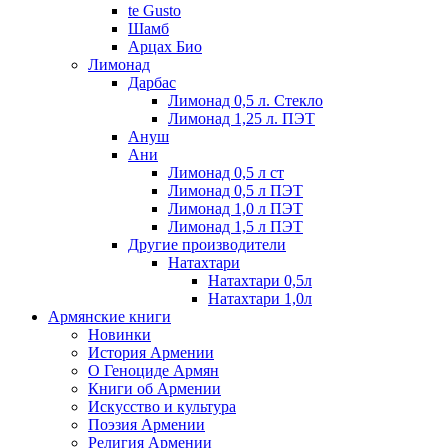
te Gusto
Шамб
Арцах Био
Лимонад
Дарбас
Лимонад 0,5 л. Стекло
Лимонад 1,25 л. ПЭТ
Ануш
Ани
Лимонад 0,5 л ст
Лимонад 0,5 л ПЭТ
Лимонад 1,0 л ПЭТ
Лимонад 1,5 л ПЭТ
Другие производители
Натахтари
Натахтари 0,5л
Натахтари 1,0л
Армянские книги
Новинки
История Армении
О Геноциде Армян
Книги об Армении
Иcкусство и культура
Поэзия Армении
Религия Армении