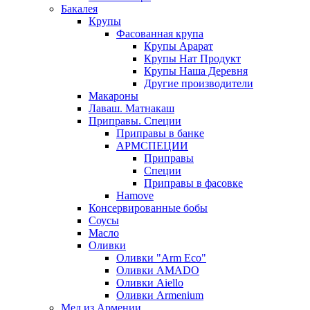
Бакалея
Крупы
Фасованная крупа
Крупы Арарат
Крупы Нат Продукт
Крупы Наша Деревня
Другие производители
Макароны
Лаваш. Матнакаш
Приправы. Специи
Приправы в банке
АРМСПЕЦИИ
Приправы
Специи
Приправы в фасовке
Hamove
Консервированные бобы
Соусы
Масло
Оливки
Оливки "Arm Eco"
Оливки AMADO
Оливки Aiello
Оливки Armenium
Мед из Армении