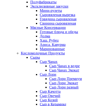
Полуфабрикаты
Эксклюзивные закуски
Мини-рулеты
Сыровяленая вырезка
Говядина сыровяленая
Свинина сыровяленая
Мясные Консервации
Готовые блюда и обеды
Долма
Хаш. Рубец
Ариса. Кавурма
Маринованные
Кисломолочные Продукты
Сыры
Сыр Чанах
Сыр Чанах в ведре
Сыр Чанах Экокат
Сыр Лори
Сыр Лори Премиум
Сыр Лори Экокат
Сыр Лори разный
Сыр Качотта
Сыр Овечий
Сыр Козий
Сыр в Керамике