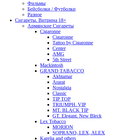
Фильмы
Бейсболки / Футболки
Разное
Сигареты. Витрина 18+
Армянские Сигареты
Cigaronne
Cigaronne
Tattoo by Cigaronne
Center
AMG
5th Street
Mackintosh
GRAND TABACCO
Akhtamar
Ararat
Nostalgia
Classic
TIP TOP
TRIUMPH. VIP
MT. BLACK TIP
GT. Elegant. New Bleck
Lex Tobacco
MORION
SOPRANO, LEX, ALEX
Karelia and others