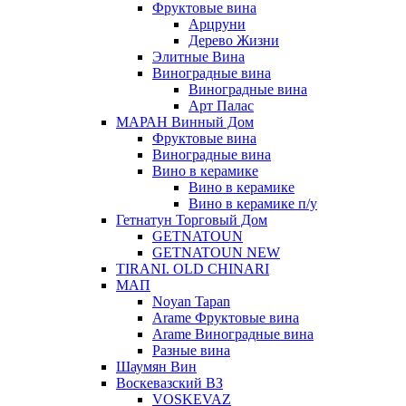
Фруктовые вина
Арцруни
Дерево Жизни
Элитные Вина
Виноградные вина
Виноградные вина
Арт Палас
МАРАН Винный Дом
Фруктовые вина
Виноградные вина
Вино в керамике
Вино в керамике
Вино в керамике п/у
Гетнатун Торговый Дом
GETNATOUN
GETNATOUN NEW
TIRANI. OLD CHINARI
МАП
Noyan Tapan
Arame Фруктовые вина
Arame Виноградные вина
Разные вина
Шаумян Вин
Воскевазский ВЗ
VOSKEVAZ