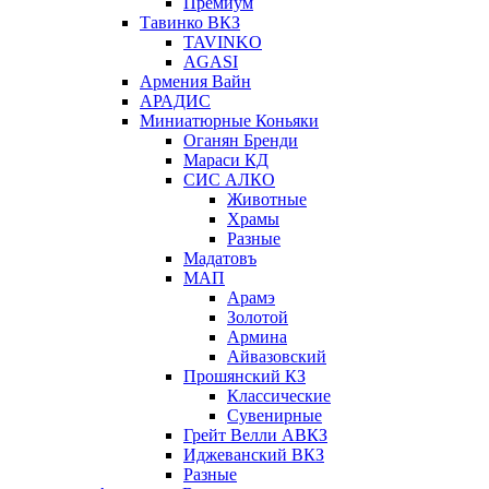
Премиум
Тавинко ВКЗ
TAVINKO
AGASI
Армения Вайн
АРАДИС
Миниатюрные Коньяки
Оганян Бренди
Мараси КД
СИС АЛКО
Животные
Храмы
Разные
Мадатовъ
МАП
Арамэ
Золотой
Армина
Айвазовский
Прошянский КЗ
Классические
Сувенирные
Грейт Велли АВКЗ
Иджеванский ВКЗ
Разные