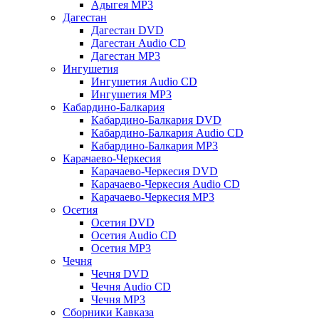
Адыгея MP3
Дагестан
Дагестан DVD
Дагестан Audio CD
Дагестан MP3
Ингушетия
Ингушетия Audio CD
Ингушетия MP3
Кабардино-Балкария
Кабардино-Балкария DVD
Кабардино-Балкария Audio CD
Кабардино-Балкария MP3
Карачаево-Черкесия
Карачаево-Черкесия DVD
Карачаево-Черкесия Audio CD
Карачаево-Черкесия MP3
Осетия
Осетия DVD
Осетия Audio CD
Осетия MP3
Чечня
Чечня DVD
Чечня Audio CD
Чечня MP3
Сборники Кавказа