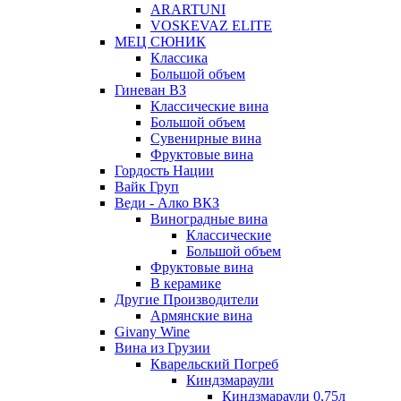
ARARTUNI
VOSKEVAZ ELITE
МЕЦ СЮНИК
Классика
Большой объем
Гиневан ВЗ
Классические вина
Большой объем
Сувенирные вина
Фруктовые вина
Гордость Нации
Вайк Груп
Веди - Алко ВКЗ
Виноградные вина
Классические
Большой объем
Фруктовые вина
В керамике
Другие Производители
Армянские вина
Givany Wine
Вина из Грузии
Кварельский Погреб
Киндзмараули
Киндзмараули 0,75л