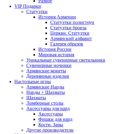
Разное
VIP Подарки
Статуэтки
История Армении
Статуэтки полистоун
Статуэтки бронза
Церкви. Статуэтки
Армянский алфавит
Галерея образов
История России
Мировая история
Уникальные сувенирные светильники
Сувенирные ночники
Армянские монеты
Деревянные изделия
Настольные игры
Армянские Нарды
Нарды + Шахматы
Шахматы
Ломберные столы
Аксессуары для нард
Аксессуары
Фишки для нард
Кости. Зары
Другие производители