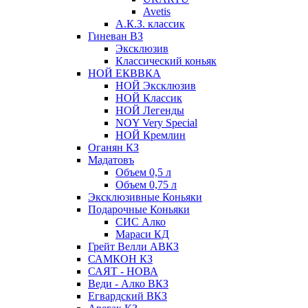
Avetis
А.К.З. классик
Гиневан ВЗ
Эксклюзив
Классический коньяк
НОЙ ЕКВВКА
НОЙ Эксклюзив
НОЙ Классик
НОЙ Легенды
NOY Very Speсial
НОЙ Кремлин
Оганян КЗ
Мадатовъ
Объем 0,5 л
Объем 0,75 л
Эксклюзивные Коньяки
Подарочные Коньяки
СИС Алко
Мараси КД
Грейт Велли АВКЗ
САМКОН КЗ
САЯТ - НОВА
Веди - Алко ВКЗ
Егвардский ВКЗ