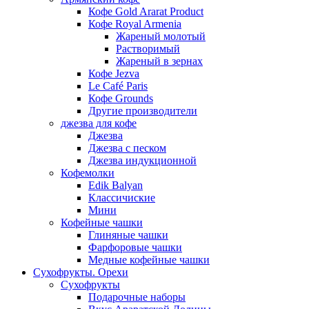
Кофе Gold Ararat Product
Кофе Royal Armenia
Жареный молотый
Растворимый
Жареный в зернах
Кофе Jezva
Le Café Paris
Кофе Grounds
Другие производители
джезва для кофе
Джезва
Джезва с песком
Джезва индукционной
Кофемолки
Edik Balyan
Классичиские
Мини
Кофейные чашки
Глиняные чашки
Фарфоровые чашки
Медные кофейные чашки
Сухофрукты. Орехи
Сухофрукты
Подарочные наборы