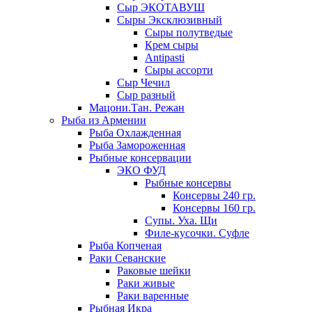
Сыр ЭКОТАВУШ
Сыры Эксклюзивный
Сыры полутведые
Крем сыры
Antipasti
Сыры ассорти
Сыр Чечил
Сыр разный
Мацони.Тан. Режан
Рыба из Армении
Рыба Охлажденная
Рыба Замороженная
Рыбные консервации
ЭКО ФУД
Рыбные консервы
Консервы 240 гр.
Консервы 160 гр.
Супы. Уха. Щи
Филе-кусочки. Суфле
Рыба Копченая
Раки Севанские
Раковые шейки
Раки живые
Раки варенные
Рыбная Икра