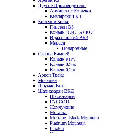
Арегак КЗ
Другие Производители
Армянские Коньяки
Кизлярский КЗ
Коньяк в Бочке
Гиневан ВЗ
Коньяк "СИС АЛКО"
Иджеванский ВКЗ
Мараси
Подарочные
Страна Камней
Коньяк в п/у
Коньяк 0,5 л.
Коньяк 0,2 л.
Аркон Трейд
Мргашен
Шаумян Вин
Шахназарян ВКД
Шахназарян
ГАЯСОН
Жемчужина
Мозаика
Mustang. Black Mountain
Platinum Mountain
Parakar