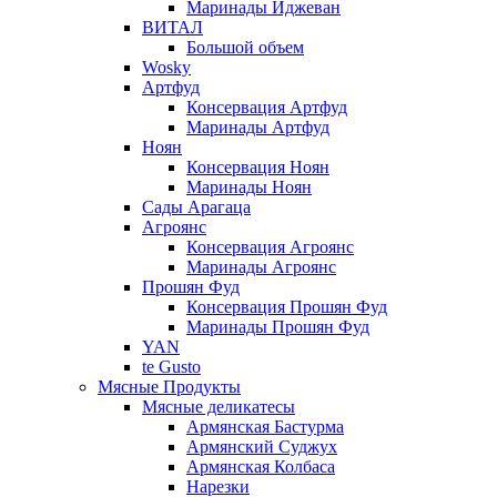
Маринады Иджеван
ВИТАЛ
Большой объем
Wosky
Артфуд
Консервация Артфуд
Маринады Артфуд
Ноян
Консервация Ноян
Маринады Ноян
Сады Арагаца
Агроянс
Консервация Агроянс
Маринады Агроянс
Прошян Фуд
Консервация Прошян Фуд
Маринады Прошян Фуд
YAN
te Gusto
Мясные Продукты
Мясные деликатесы
Армянская Бастурма
Армянский Суджух
Армянская Колбаса
Нарезки