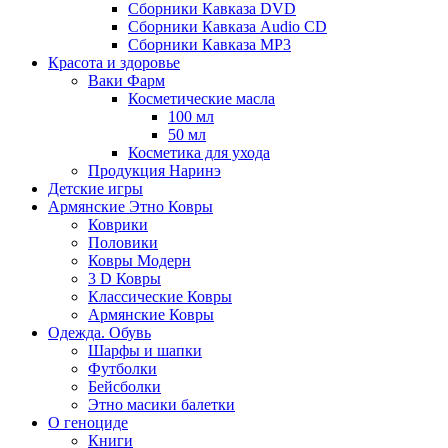
Сборники Кавказа DVD
Сборники Кавказа Audio CD
Сборники Кавказа MP3
Красота и здоровье
Ваки Фарм
Косметические масла
100 мл
50 мл
Косметика для ухода
Продукция Наринэ
Детские игры
Армянские Этно Ковры
Коврики
Половики
Ковры Модерн
3 D Ковры
Классические Ковры
Армянские Ковры
Одежда. Обувь
Шарфы и шапки
Футболки
Бейсболки
Этно масики балетки
О геноциде
Книги