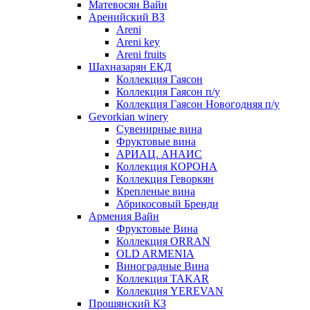
Матевосян Вайн
Аренийский ВЗ
Areni
Areni key
Areni fruits
Шахназарян ЕКД
Коллекция Гаясон
Коллекция Гаясон п/у
Коллекция Гаясон Новогодняя п/у
Gevorkian winery
Сувенирные вина
Фруктовые вина
АРИАЦ. АНАИС
Коллекция КОРОНА
Коллекция Геворкян
Крепленые вина
Абрикосовый Бренди
Армения Вайн
Фруктовые Вина
Коллекция ORRAN
OLD ARMENIA
Виноградные Вина
Коллекция TAKAR
Коллекция YEREVAN
Прошянский КЗ