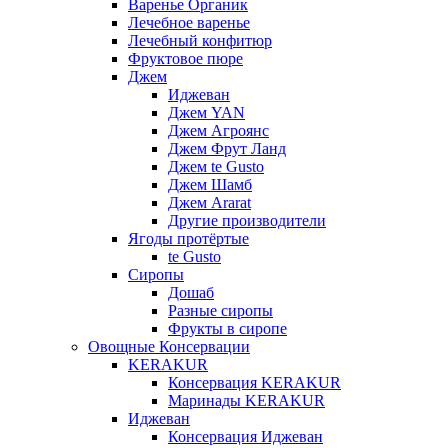
Варенье Органик
Лечебное варенье
Лечебный конфитюр
Фруктовое пюре
Джем
Иджеван
Джем YAN
Джем Агроянс
Джем Фрут Ланд
Джем te Gusto
Джем Шамб
Джем Ararat
Другие производители
Ягоды протёртые
te Gusto
Сиропы
Дошаб
Разные сиропы
Фрукты в сиропе
Овощные Консервации
KERAKUR
Консервация KERAKUR
Маринады KERAKUR
Иджеван
Консервация Иджеван