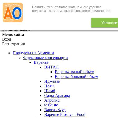
Нашим интернет-магазином намного удобнее
+7 (495) 646-888-1
пользоваться с помощью бесплатного приложения!
В корзине
0
товаров
Установи
x
Меню каталога
Меню сайта
Вход
Регистрация
Продукты из Армении
Фруктовые консервации
Варенье
ВИТАЛ
Варенья малый объем
Варенья большой объем
Иджеван
Ноян
Шамб
Сады Арагаца
Агроянс
te Gusto
Варга - Фуд
Варенье Proshyan Food