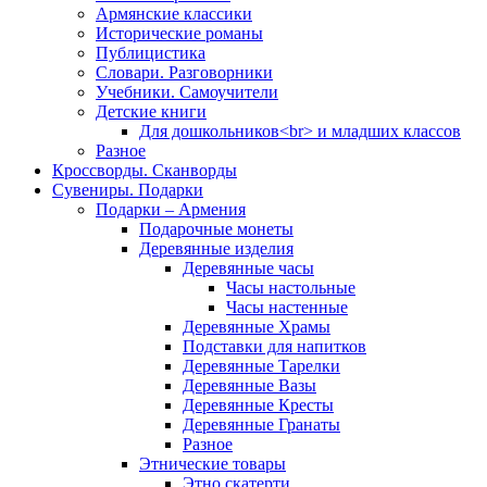
Армянские классики
Исторические романы
Публицистика
Словари. Разговорники
Учебники. Самоучители
Детские книги
Для дошкольников<br> и младших классов
Разное
Кроссворды. Сканворды
Сувениры. Подарки
Подарки – Армения
Подарочные монеты
Деревянные изделия
Деревянные часы
Часы настольные
Часы настенные
Деревянные Храмы
Подставки для напитков
Деревянные Тарелки
Деревянные Вазы
Деревянные Кресты
Деревянные Гранаты
Разное
Этнические товары
Этно скатерти