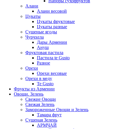
Наборы сухофруктов
Алани
Алани весовой
Цукаты
Цукаты фруктовые
Цукаты разные
Сушеные ягоды
Чурчхела
Дары Армении
Ануш
Фруктовая пастила
Пастила te Gusto
Разное
Орехи
Орехи весовые
Орехи в меду
Te Gusto
Фрукты из Армении
Овощи. Зелень
Свежие Овощи
Свежая Зелень
Замороженные Овощи и Зелень
Тамара фрут
Сушеная Зелень
АРМЧАЙ