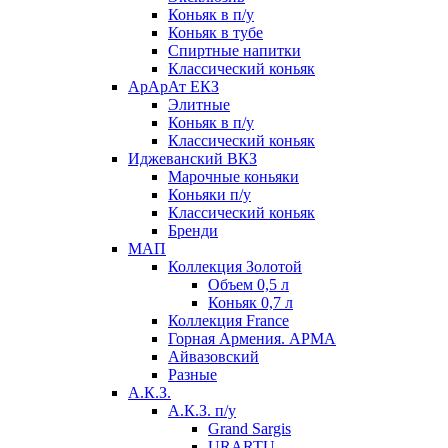
Коньяк в п/у
Коньяк в тубе
Спиртные напитки
Классический коньяк
АрАрАт ЕКЗ
Элитные
Коньяк в п/у
Классический коньяк
Иджеванский ВКЗ
Марочные коньяки
Коньяки п/у
Классический коньяк
Бренди
МАП
Коллекция Золотой
Объем 0,5 л
Коньяк 0,7 л
Коллекция France
Горная Армения. АРМА
Айвазовский
Разные
А.К.З.
А.К.З. п/у
Grand Sargis
URARTU