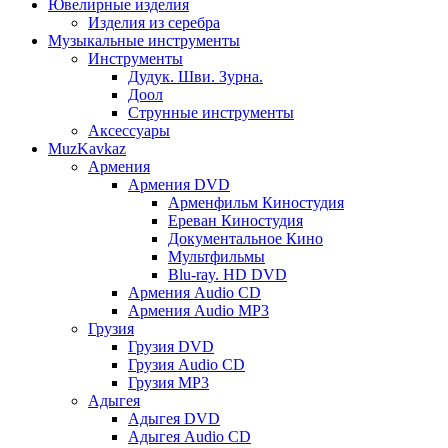
Ювелирные изделия
Изделия из серебра
Музыкальные инструменты
Инструменты
Дудук. Шви. Зурна.
Доол
Струнные инструменты
Аксессуары
MuzKavkaz
Армения
Армения DVD
Арменфильм Киностудия
Ереван Киностудия
Документальное Кино
Мультфильмы
Blu-ray. HD DVD
Армения Audio CD
Армения Audio MP3
Грузия
Грузия DVD
Грузия Audio CD
Грузия MP3
Адыгея
Адыгея DVD
Адыгея Audio CD