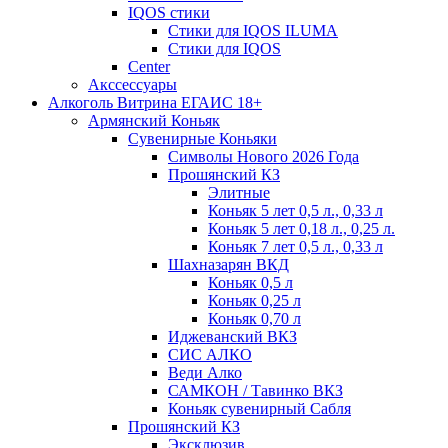
IQOS стики
Стики для IQOS ILUMA
Стики для IQOS
Сenter
Акссессуары
Алкоголь Витрина ЕГАИС 18+
Армянский Коньяк
Сувенирные Коньяки
Символы Нового 2026 Года
Прошянский КЗ
Элитные
Коньяк 5 лет 0,5 л., 0,33 л
Коньяк 5 лет 0,18 л., 0,25 л.
Коньяк 7 лет 0,5 л., 0,33 л
Шахназарян ВКД
Коньяк 0,5 л
Коньяк 0,25 л
Коньяк 0,70 л
Иджеванский ВКЗ
СИС АЛКО
Веди Алко
САМКОН / Тавинко ВКЗ
Коньяк сувенирный Сабля
Прошянский КЗ
Эксклюзив