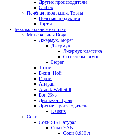
Другие производители
Globex
Печёная продукция. Торты
Печёная продукция
Торты
Безалкогольные напитки
Минеральная Вода
Джермук. Бюрег
Джермук
Джермук классика
Со вкусом лимона
Бюрег
Татни
Бжни. Ной
Гарни
Апаран
Ararat. Well Still
Бон Жур
Дилижан. Зулал
Другие Производители
Dausuz
Соки
Соки SIS Натурал
Соки YAN
Соки 0,930 л