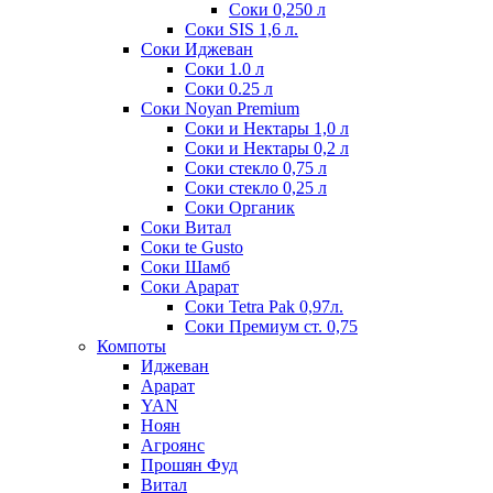
Соки 0,250 л
Соки SIS 1,6 л.
Соки Иджеван
Соки 1.0 л
Соки 0.25 л
Соки Noyan Premium
Соки и Нектары 1,0 л
Соки и Нектары 0,2 л
Соки стекло 0,75 л
Соки стекло 0,25 л
Соки Органик
Соки Витал
Соки te Gusto
Соки Шамб
Соки Арарат
Соки Tetra Pak 0,97л.
Соки Премиум ст. 0,75
Компоты
Иджеван
Арарат
YAN
Ноян
Агроянс
Прошян Фуд
Витал