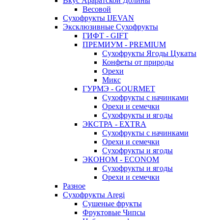
Вкус Араратской Долины
Весовой
Сухофрукты IJEVAN
Эксклюзивные Сухофрукты
ГИФТ - GIFT
ПРЕМИУМ - PREMIUM
Сухофрукты Ягоды Цукаты
Конфеты от природы
Орехи
Микс
ГУРМЭ - GOURMET
Сухофрукты с начинками
Орехи и семечки
Сухофрукты и ягоды
ЭКСТРА - EXTRA
Сухофрукты с начинками
Орехи и семечки
Сухофрукты и ягоды
ЭКОНОМ - ECONOM
Сухофрукты и ягоды
Орехи и семечки
Разное
Сухофрукты Aregi
Сушеные фрукты
Фруктовые Чипсы