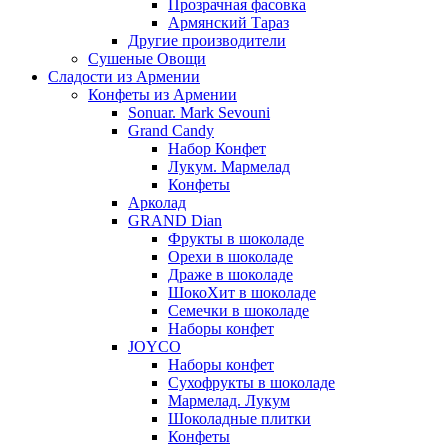
Прозрачная фасовка
Армянский Тараз
Другие производители
Сушеные Овощи
Сладости из Армении
Конфеты из Армении
Sonuar. Mark Sevouni
Grand Candy
Набор Конфет
Лукум. Мармелад
Конфеты
Арколад
GRAND Dian
Фрукты в шоколаде
Орехи в шоколаде
Драже в шоколаде
ШокоХит в шоколаде
Семечки в шоколаде
Наборы конфет
JOYCO
Наборы конфет
Сухофрукты в шоколаде
Мармелад. Лукум
Шоколадные плитки
Конфеты