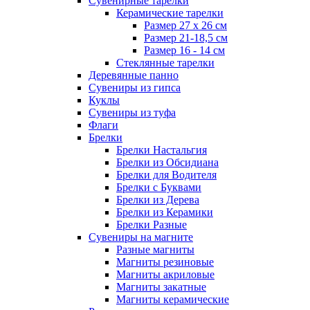
Сувенирные тарелки
Керамические тарелки
Размер 27 х 26 см
Размер 21-18,5 см
Размер 16 - 14 см
Стеклянные тарелки
Деревянные панно
Сувениры из гипса
Куклы
Сувениры из туфа
Флаги
Брелки
Брелки Настальгия
Брелки из Обсидиана
Брелки для Водителя
Брелки с Буквами
Брелки из Дерева
Брелки из Керамики
Брелки Разные
Сувениры на магните
Разные магниты
Магниты резиновые
Магниты акриловые
Магниты закатные
Магниты керамические