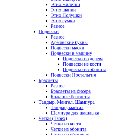
Этно жилетки
Этно шапки
Этно Подушки
Этно сумки
Разное
Подвески
Разное
Армянские буквы
Подвески маски
Подвески в машину
Подвески из дерева
Подвески из кости
Подвески из эбонита
Подвески Ностальгия
Браслеты
Разное
Браслеты из бисера
Кожаные браслеты
Тандыр, Мангал, Шампура
Тандыр, мангал
Шампура для шашлыка
Четки (Тзбех)
Четки из кости
Четки из эбонита
Четки из обсидиана