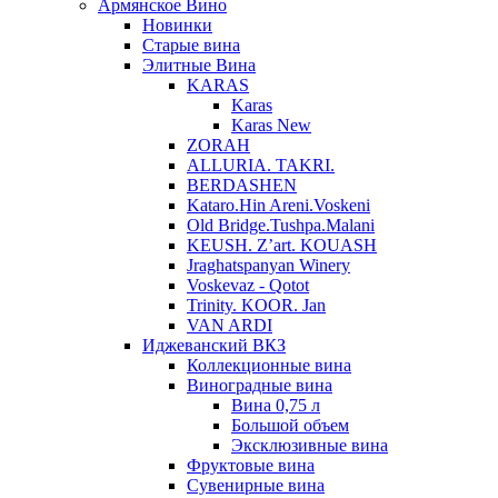
Армянское Вино
Новинки
Старые вина
Элитные Вина
KARAS
Karas
Karas New
ZORAH
ALLURIA. TAKRI.
BERDASHEN
Kataro.Hin Areni.Voskeni
Old Bridge.Tushpa.Malani
KEUSH. Z’art. KOUASH
Jraghatspanyan Winery
Voskevaz - Qotot
Trinity. KOOR. Jan
VAN ARDI
Иджеванский ВКЗ
Коллекционные вина
Виноградные вина
Вина 0,75 л
Большой объем
Эксклюзивные вина
Фруктовые вина
Cувенирные вина