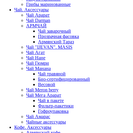
Грибы маринованные
Чай. Аксессуары
Чай Арарат
Чай Darman
АРМЧАЙ
Чай заварочный
Прозрачная фасовка
Армянский Тараз
Чай "IJEVAN". MASIS
Чай Агат
Чай Нане
Чай Гюмри
Чай Манана
Чай травяной
Био-сертифицированный
Весовой
Чай Meron berry
Чай Мега Арарат
Чай в пакете
Фильтр-пакетики
Гофроупаковка
Чай Амарас
Чайные аксессуары
Кофе. Аксессуары
Армянский кофе