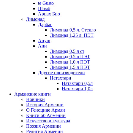
te Gusto
Шамб
Арцах Био
Лимонад
Дарбас
Лимонад 0,5 л. Стекло
Лимонад 1,25 л. ПЭТ
Ануш
Ани
Лимонад 0,5 л ст
Лимонад 0,5 л ПЭТ
Лимонад 1,0 л ПЭТ
Лимонад 1,5 л ПЭТ
Другие производители
Натахтари
Натахтари 0,5л
Натахтари 1,0л
Армянские книги
Новинки
История Армении
О Геноциде Армян
Книги об Армении
Иcкусство и культура
Поэзия Армении
Религия Армении