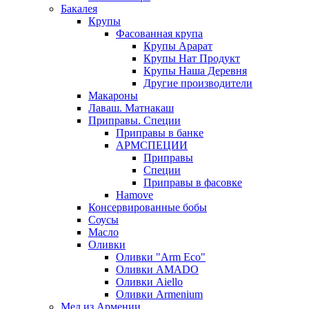
Бакалея
Крупы
Фасованная крупа
Крупы Арарат
Крупы Нат Продукт
Крупы Наша Деревня
Другие производители
Макароны
Лаваш. Матнакаш
Приправы. Специи
Приправы в банке
АРМСПЕЦИИ
Приправы
Специи
Приправы в фасовке
Hamove
Консервированные бобы
Соусы
Масло
Оливки
Оливки "Arm Eco"
Оливки AMADO
Оливки Aiello
Оливки Armenium
Мед из Армении