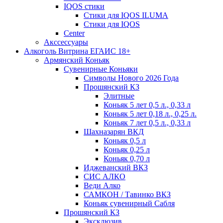
IQOS стики
Стики для IQOS ILUMA
Стики для IQOS
Сenter
Акссессуары
Алкоголь Витрина ЕГАИС 18+
Армянский Коньяк
Сувенирные Коньяки
Символы Нового 2026 Года
Прошянский КЗ
Элитные
Коньяк 5 лет 0,5 л., 0,33 л
Коньяк 5 лет 0,18 л., 0,25 л.
Коньяк 7 лет 0,5 л., 0,33 л
Шахназарян ВКД
Коньяк 0,5 л
Коньяк 0,25 л
Коньяк 0,70 л
Иджеванский ВКЗ
СИС АЛКО
Веди Алко
САМКОН / Тавинко ВКЗ
Коньяк сувенирный Сабля
Прошянский КЗ
Эксклюзив