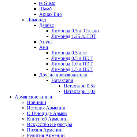
te Gusto
Шамб
Арцах Био
Лимонад
Дарбас
Лимонад 0,5 л. Стекло
Лимонад 1,25 л. ПЭТ
Ануш
Ани
Лимонад 0,5 л ст
Лимонад 0,5 л ПЭТ
Лимонад 1,0 л ПЭТ
Лимонад 1,5 л ПЭТ
Другие производители
Натахтари
Натахтари 0,5л
Натахтари 1,0л
Армянские книги
Новинки
История Армении
О Геноциде Армян
Книги об Армении
Иcкусство и культура
Поэзия Армении
Религия Армении