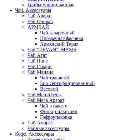
Грибы маринованные
Чай. Аксессуары
Чай Арарат
Чай Darman
АРМЧАЙ
Чай заварочный
Прозрачная фасовка
Армянский Тараз
Чай "IJEVAN". MASIS
Чай Агат
Чай Нане
Чай Гюмри
Чай Манана
Чай травяной
Био-сертифицированный
Весовой
Чай Meron berry
Чай Мега Арарат
Чай в пакете
Фильтр-пакетики
Гофроупаковка
Чай Амарас
Чайные аксессуары
Кофе. Аксессуары
Армянский кофе