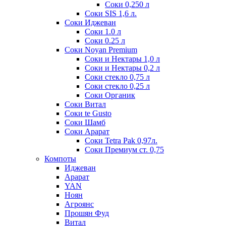
Соки 0,250 л
Соки SIS 1,6 л.
Соки Иджеван
Соки 1.0 л
Соки 0.25 л
Соки Noyan Premium
Соки и Нектары 1,0 л
Соки и Нектары 0,2 л
Соки стекло 0,75 л
Соки стекло 0,25 л
Соки Органик
Соки Витал
Соки te Gusto
Соки Шамб
Соки Арарат
Соки Tetra Pak 0,97л.
Соки Премиум ст. 0,75
Компоты
Иджеван
Арарат
YAN
Ноян
Агроянс
Прошян Фуд
Витал