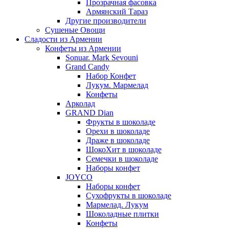
Прозрачная фасовка
Армянский Тараз
Другие производители
Сушеные Овощи
Сладости из Армении
Конфеты из Армении
Sonuar. Mark Sevouni
Grand Candy
Набор Конфет
Лукум. Мармелад
Конфеты
Арколад
GRAND Dian
Фрукты в шоколаде
Орехи в шоколаде
Драже в шоколаде
ШокоХит в шоколаде
Семечки в шоколаде
Наборы конфет
JOYCO
Наборы конфет
Сухофрукты в шоколаде
Мармелад. Лукум
Шоколадные плитки
Конфеты