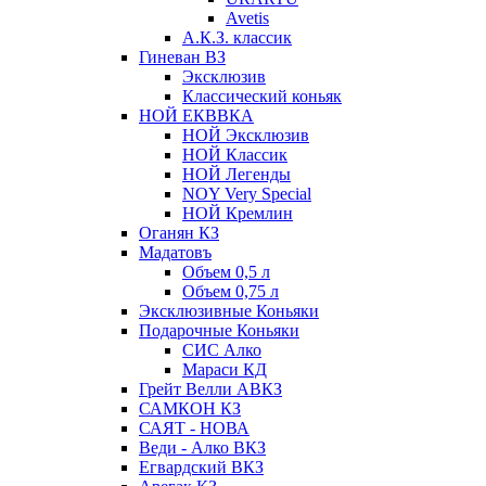
Avetis
А.К.З. классик
Гиневан ВЗ
Эксклюзив
Классический коньяк
НОЙ ЕКВВКА
НОЙ Эксклюзив
НОЙ Классик
НОЙ Легенды
NOY Very Speсial
НОЙ Кремлин
Оганян КЗ
Мадатовъ
Объем 0,5 л
Объем 0,75 л
Эксклюзивные Коньяки
Подарочные Коньяки
СИС Алко
Мараси КД
Грейт Велли АВКЗ
САМКОН КЗ
САЯТ - НОВА
Веди - Алко ВКЗ
Егвардский ВКЗ