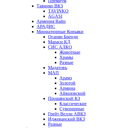
Премиум
Тавинко ВКЗ
TAVINKO
AGASI
Армения Вайн
АРАДИС
Миниатюрные Коньяки
Оганян Бренди
Мараси КД
СИС АЛКО
Животные
Храмы
Разные
Мадатовъ
МАП
Арамэ
Золотой
Армина
Айвазовский
Прошянский КЗ
Классические
Сувенирные
Грейт Велли АВКЗ
Иджеванский ВКЗ
Разные