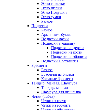
Этно жилетки
Этно шапки
Этно Подушки
Этно сумки
Разное
Подвески
Разное
Армянские буквы
Подвески маски
Подвески в машину
Подвески из дерева
Подвески из кости
Подвески из эбонита
Подвески Ностальгия
Браслеты
Разное
Браслеты из бисера
Кожаные браслеты
Тандыр, Мангал, Шампура
Тандыр, мангал
Шампура для шашлыка
Четки (Тзбех)
Четки из кости
Четки из эбонита
Четки из обсидиана