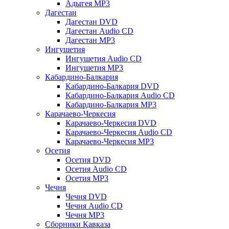
Адыгея MP3
Дагестан
Дагестан DVD
Дагестан Audio CD
Дагестан MP3
Ингушетия
Ингушетия Audio CD
Ингушетия MP3
Кабардино-Балкария
Кабардино-Балкария DVD
Кабардино-Балкария Audio CD
Кабардино-Балкария MP3
Карачаево-Черкесия
Карачаево-Черкесия DVD
Карачаево-Черкесия Audio CD
Карачаево-Черкесия MP3
Осетия
Осетия DVD
Осетия Audio CD
Осетия MP3
Чечня
Чечня DVD
Чечня Audio CD
Чечня MP3
Сборники Кавказа