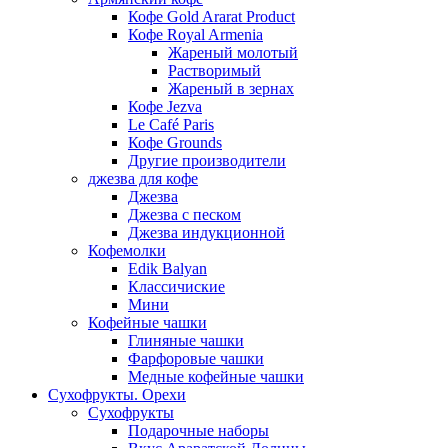
Кофе Gold Ararat Product
Кофе Royal Armenia
Жареный молотый
Растворимый
Жареный в зернах
Кофе Jezva
Le Café Paris
Кофе Grounds
Другие производители
джезва для кофе
Джезва
Джезва с песком
Джезва индукционной
Кофемолки
Edik Balyan
Классичиские
Мини
Кофейные чашки
Глиняные чашки
Фарфоровые чашки
Медные кофейные чашки
Сухофрукты. Орехи
Сухофрукты
Подарочные наборы