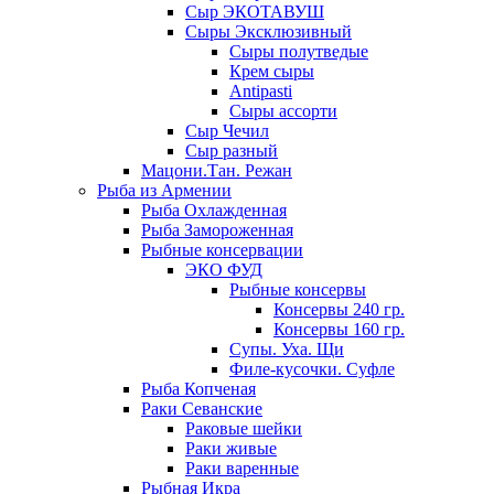
Сыр ЭКОТАВУШ
Сыры Эксклюзивный
Сыры полутведые
Крем сыры
Antipasti
Сыры ассорти
Сыр Чечил
Сыр разный
Мацони.Тан. Режан
Рыба из Армении
Рыба Охлажденная
Рыба Замороженная
Рыбные консервации
ЭКО ФУД
Рыбные консервы
Консервы 240 гр.
Консервы 160 гр.
Супы. Уха. Щи
Филе-кусочки. Суфле
Рыба Копченая
Раки Севанские
Раковые шейки
Раки живые
Раки варенные
Рыбная Икра