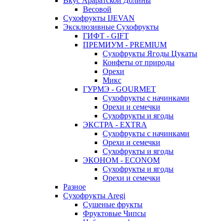
Вкус Араратской Долины
Весовой
Сухофрукты IJEVAN
Эксклюзивные Сухофрукты
ГИФТ - GIFT
ПРЕМИУМ - PREMIUM
Сухофрукты Ягоды Цукаты
Конфеты от природы
Орехи
Микс
ГУРМЭ - GOURMET
Сухофрукты с начинками
Орехи и семечки
Сухофрукты и ягоды
ЭКСТРА - EXTRA
Сухофрукты с начинками
Орехи и семечки
Сухофрукты и ягоды
ЭКОНОМ - ECONOM
Сухофрукты и ягоды
Орехи и семечки
Разное
Сухофрукты Aregi
Сушеные фрукты
Фруктовые Чипсы