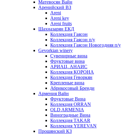
Матевосян Вайн
Аренийский ВЗ
Areni
Areni key
Areni fruits
Шахназарян ЕКД
Коллекция Гаясон
Коллекция Гаясон п/у
Коллекция Гаясон Новогодняя п/у
Gevorkian winery
Сувенирные вина
Фруктовые вина
АРИАЦ. АНАИС
Коллекция КОРОНА
Коллекция Геворкян
Крепленые вина
Абрикосовый Бренди
Армения Вайн
Фруктовые Вина
Коллекция ORRAN
OLD ARMENIA
Виноградные Вина
Коллекция TAKAR
Коллекция YEREVAN
Прошянский КЗ