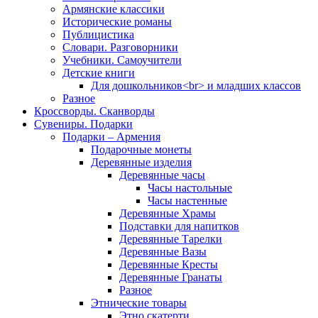
Армянские классики
Исторические романы
Публицистика
Словари. Разговорники
Учебники. Самоучители
Детские книги
Для дошкольников<br> и младших классов
Разное
Кроссворды. Сканворды
Сувениры. Подарки
Подарки – Армения
Подарочные монеты
Деревянные изделия
Деревянные часы
Часы настольные
Часы настенные
Деревянные Храмы
Подставки для напитков
Деревянные Тарелки
Деревянные Вазы
Деревянные Кресты
Деревянные Гранаты
Разное
Этнические товары
Этно скатерти