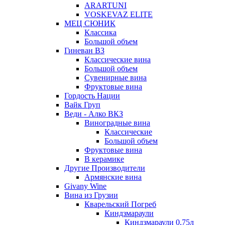
ARARTUNI
VOSKEVAZ ELITE
МЕЦ СЮНИК
Классика
Большой объем
Гиневан ВЗ
Классические вина
Большой объем
Сувенирные вина
Фруктовые вина
Гордость Нации
Вайк Груп
Веди - Алко ВКЗ
Виноградные вина
Классические
Большой объем
Фруктовые вина
В керамике
Другие Производители
Армянские вина
Givany Wine
Вина из Грузии
Кварельский Погреб
Киндзмараули
Киндзмараули 0,75л