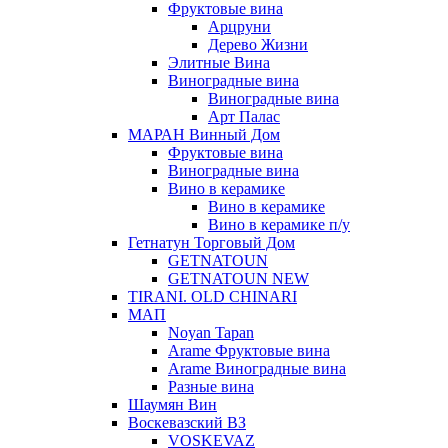
Фруктовые вина
Арцруни
Дерево Жизни
Элитные Вина
Виноградные вина
Виноградные вина
Арт Палас
МАРАН Винный Дом
Фруктовые вина
Виноградные вина
Вино в керамике
Вино в керамике
Вино в керамике п/у
Гетнатун Торговый Дом
GETNATOUN
GETNATOUN NEW
TIRANI. OLD CHINARI
МАП
Noyan Tapan
Arame Фруктовые вина
Arame Виноградные вина
Разные вина
Шаумян Вин
Воскевазский ВЗ
VOSKEVAZ