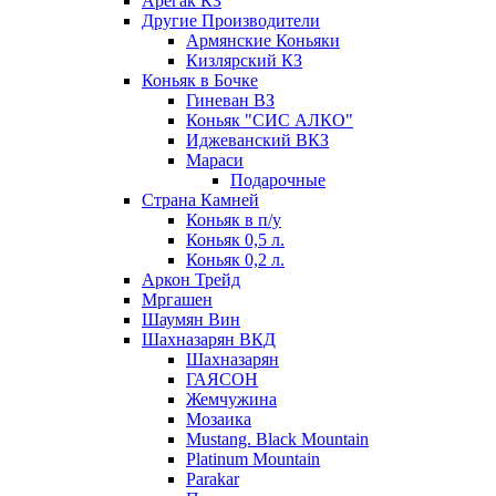
Арегак КЗ
Другие Производители
Армянские Коньяки
Кизлярский КЗ
Коньяк в Бочке
Гиневан ВЗ
Коньяк "СИС АЛКО"
Иджеванский ВКЗ
Мараси
Подарочные
Страна Камней
Коньяк в п/у
Коньяк 0,5 л.
Коньяк 0,2 л.
Аркон Трейд
Мргашен
Шаумян Вин
Шахназарян ВКД
Шахназарян
ГАЯСОН
Жемчужина
Мозаика
Mustang. Black Mountain
Platinum Mountain
Parakar