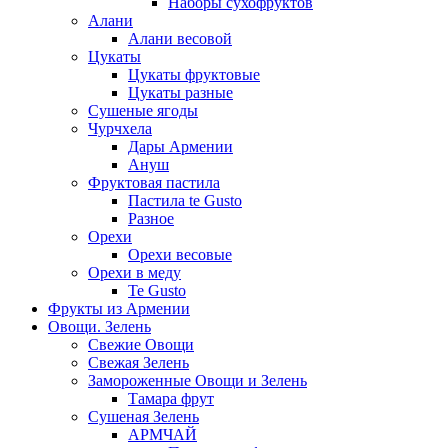
Наборы сухофруктов
Алани
Алани весовой
Цукаты
Цукаты фруктовые
Цукаты разные
Сушеные ягоды
Чурчхела
Дары Армении
Ануш
Фруктовая пастила
Пастила te Gusto
Разное
Орехи
Орехи весовые
Орехи в меду
Te Gusto
Фрукты из Армении
Овощи. Зелень
Свежие Овощи
Свежая Зелень
Замороженные Овощи и Зелень
Тамара фрут
Сушеная Зелень
АРМЧАЙ