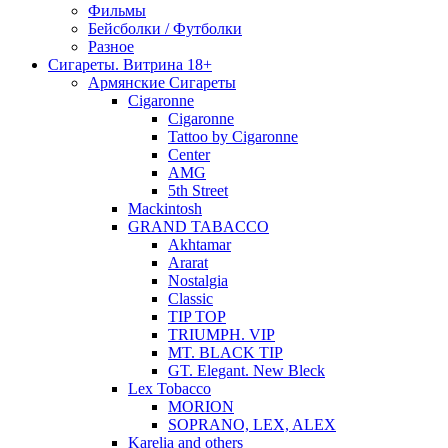
Фильмы
Бейсболки / Футболки
Разное
Сигареты. Витрина 18+
Армянские Сигареты
Cigaronne
Cigaronne
Tattoo by Cigaronne
Center
AMG
5th Street
Mackintosh
GRAND TABACCO
Akhtamar
Ararat
Nostalgia
Classic
TIP TOP
TRIUMPH. VIP
MT. BLACK TIP
GT. Elegant. New Bleck
Lex Tobacco
MORION
SOPRANO, LEX, ALEX
Karelia and others