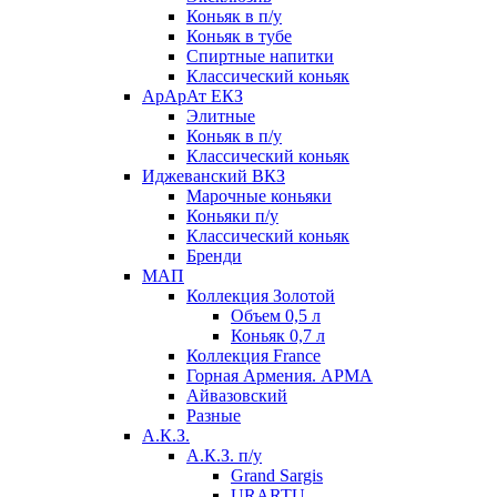
Коньяк в п/у
Коньяк в тубе
Спиртные напитки
Классический коньяк
АрАрАт ЕКЗ
Элитные
Коньяк в п/у
Классический коньяк
Иджеванский ВКЗ
Марочные коньяки
Коньяки п/у
Классический коньяк
Бренди
МАП
Коллекция Золотой
Объем 0,5 л
Коньяк 0,7 л
Коллекция France
Горная Армения. АРМА
Айвазовский
Разные
А.К.З.
А.К.З. п/у
Grand Sargis
URARTU