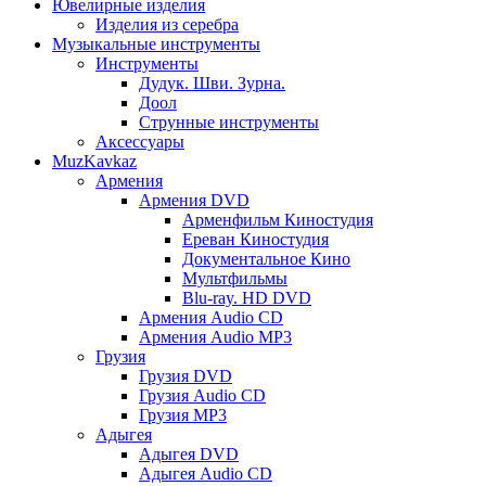
Ювелирные изделия
Изделия из серебра
Музыкальные инструменты
Инструменты
Дудук. Шви. Зурна.
Доол
Струнные инструменты
Аксессуары
MuzKavkaz
Армения
Армения DVD
Арменфильм Киностудия
Ереван Киностудия
Документальное Кино
Мультфильмы
Blu-ray. HD DVD
Армения Audio CD
Армения Audio MP3
Грузия
Грузия DVD
Грузия Audio CD
Грузия MP3
Адыгея
Адыгея DVD
Адыгея Audio CD