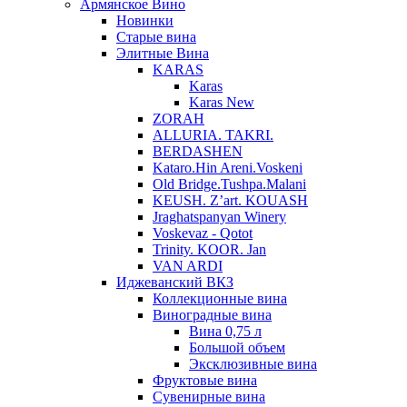
Армянское Вино
Новинки
Старые вина
Элитные Вина
KARAS
Karas
Karas New
ZORAH
ALLURIA. TAKRI.
BERDASHEN
Kataro.Hin Areni.Voskeni
Old Bridge.Tushpa.Malani
KEUSH. Z’art. KOUASH
Jraghatspanyan Winery
Voskevaz - Qotot
Trinity. KOOR. Jan
VAN ARDI
Иджеванский ВКЗ
Коллекционные вина
Виноградные вина
Вина 0,75 л
Большой объем
Эксклюзивные вина
Фруктовые вина
Cувенирные вина