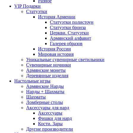
Разное
VIP Подарки
Статуэтки
История Армении
Статуэтки полистоун
Статуэтки бронза
Церкви. Статуэтки
Армянский алфавит
Галерея образов
История России
Мировая история
Уникальные сувенирные светильники
Сувенирные ночники
Армянские монеты
Деревянные изделия
Настольные игры
Армянские Нарды
Нарды + Шахматы
Шахматы
Ломберные столы
Аксессуары для нард
Аксессуары
Фишки для нард
Кости. Зары
Другие производители