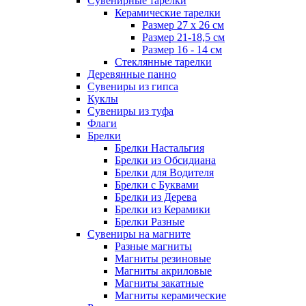
Сувенирные тарелки
Керамические тарелки
Размер 27 х 26 см
Размер 21-18,5 см
Размер 16 - 14 см
Стеклянные тарелки
Деревянные панно
Сувениры из гипса
Куклы
Сувениры из туфа
Флаги
Брелки
Брелки Настальгия
Брелки из Обсидиана
Брелки для Водителя
Брелки с Буквами
Брелки из Дерева
Брелки из Керамики
Брелки Разные
Сувениры на магните
Разные магниты
Магниты резиновые
Магниты акриловые
Магниты закатные
Магниты керамические