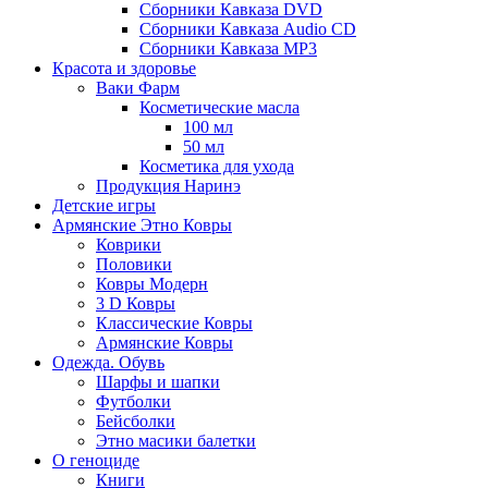
Сборники Кавказа DVD
Сборники Кавказа Audio CD
Сборники Кавказа MP3
Красота и здоровье
Ваки Фарм
Косметические масла
100 мл
50 мл
Косметика для ухода
Продукция Наринэ
Детские игры
Армянские Этно Ковры
Коврики
Половики
Ковры Модерн
3 D Ковры
Классические Ковры
Армянские Ковры
Одежда. Обувь
Шарфы и шапки
Футболки
Бейсболки
Этно масики балетки
О геноциде
Книги