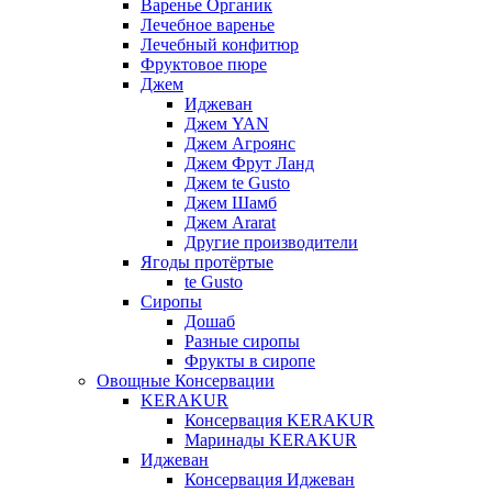
Варенье Органик
Лечебное варенье
Лечебный конфитюр
Фруктовое пюре
Джем
Иджеван
Джем YAN
Джем Агроянс
Джем Фрут Ланд
Джем te Gusto
Джем Шамб
Джем Ararat
Другие производители
Ягоды протёртые
te Gusto
Сиропы
Дошаб
Разные сиропы
Фрукты в сиропе
Овощные Консервации
KERAKUR
Консервация KERAKUR
Маринады KERAKUR
Иджеван
Консервация Иджеван