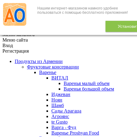
Нашим интернет-магазином намного удобнее
+7 (495) 646-888-1
пользоваться с помощью бесплатного приложения!
В корзине
0
товаров
Установи
x
Меню каталога
Меню сайта
Вход
Регистрация
Продукты из Армении
Фруктовые консервации
Варенье
ВИТАЛ
Варенья малый объем
Варенья большой объем
Иджеван
Ноян
Шамб
Сады Арагаца
Агроянс
te Gusto
Варга - Фуд
Варенье Proshyan Food