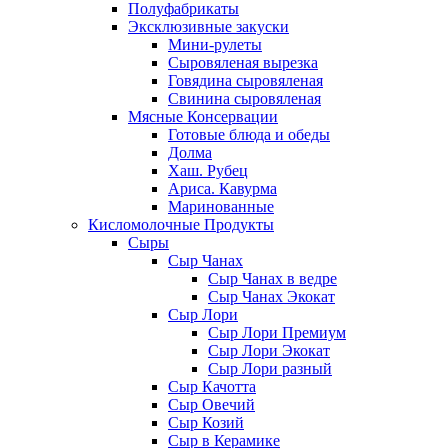
Полуфабрикаты
Эксклюзивные закуски
Мини-рулеты
Сыровяленая вырезка
Говядина сыровяленая
Свинина сыровяленая
Мясные Консервации
Готовые блюда и обеды
Долма
Хаш. Рубец
Ариса. Кавурма
Маринованные
Кисломолочные Продукты
Сыры
Сыр Чанах
Сыр Чанах в ведре
Сыр Чанах Экокат
Сыр Лори
Сыр Лори Премиум
Сыр Лори Экокат
Сыр Лори разный
Сыр Качотта
Сыр Овечий
Сыр Козий
Сыр в Керамике