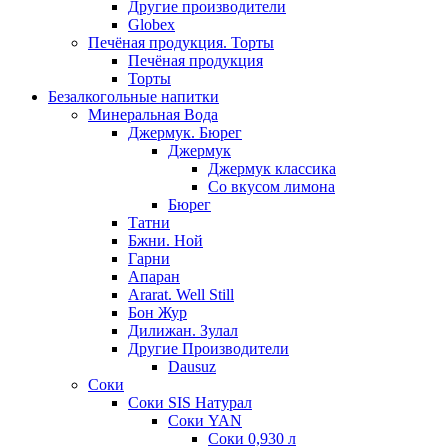
Другие производители
Globex
Печёная продукция. Торты
Печёная продукция
Торты
Безалкогольные напитки
Минеральная Вода
Джермук. Бюрег
Джермук
Джермук классика
Со вкусом лимона
Бюрег
Татни
Бжни. Ной
Гарни
Апаран
Ararat. Well Still
Бон Жур
Дилижан. Зулал
Другие Производители
Dausuz
Соки
Соки SIS Натурал
Соки YAN
Соки 0,930 л