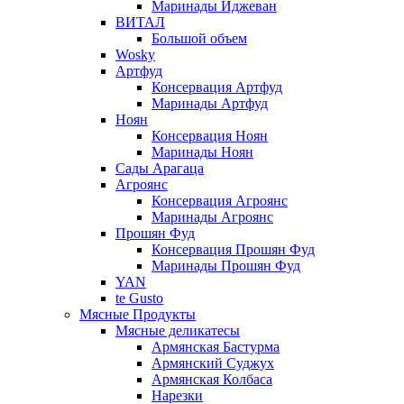
Маринады Иджеван
ВИТАЛ
Большой объем
Wosky
Артфуд
Консервация Артфуд
Маринады Артфуд
Ноян
Консервация Ноян
Маринады Ноян
Сады Арагаца
Агроянс
Консервация Агроянс
Маринады Агроянс
Прошян Фуд
Консервация Прошян Фуд
Маринады Прошян Фуд
YAN
te Gusto
Мясные Продукты
Мясные деликатесы
Армянская Бастурма
Армянский Суджух
Армянская Колбаса
Нарезки