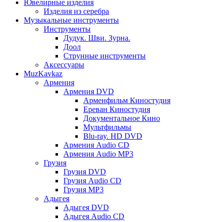
Ювелирные изделия
Изделия из серебра
Музыкальные инструменты
Инструменты
Дудук. Шви. Зурна.
Доол
Струнные инструменты
Аксессуары
MuzKavkaz
Армения
Армения DVD
Арменфильм Киностудия
Ереван Киностудия
Документальное Кино
Мультфильмы
Blu-ray. HD DVD
Армения Audio CD
Армения Audio MP3
Грузия
Грузия DVD
Грузия Audio CD
Грузия MP3
Адыгея
Адыгея DVD
Адыгея Audio CD