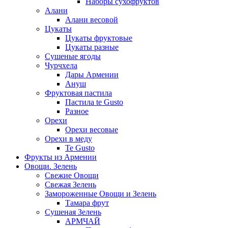
Наборы сухофруктов
Алани
Алани весовой
Цукаты
Цукаты фруктовые
Цукаты разные
Сушеные ягоды
Чурчхела
Дары Армении
Ануш
Фруктовая пастила
Пастила te Gusto
Разное
Орехи
Орехи весовые
Орехи в меду
Te Gusto
Фрукты из Армении
Овощи. Зелень
Свежие Овощи
Свежая Зелень
Замороженные Овощи и Зелень
Тамара фрут
Сушеная Зелень
АРМЧАЙ