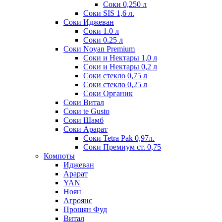
Соки 0,250 л
Соки SIS 1,6 л.
Соки Иджеван
Соки 1.0 л
Соки 0.25 л
Соки Noyan Premium
Соки и Нектары 1,0 л
Соки и Нектары 0,2 л
Соки стекло 0,75 л
Соки стекло 0,25 л
Соки Органик
Соки Витал
Соки te Gusto
Соки Шамб
Соки Арарат
Соки Tetra Pak 0,97л.
Соки Премиум ст. 0,75
Компоты
Иджеван
Арарат
YAN
Ноян
Агроянс
Прошян Фуд
Витал