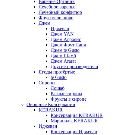
Варенье Органик
Лечебное варенье
Лечебный конфитюр
Фруктовое пюре
Джем
Иджеван
Джем YAN
Джем Агроянс
Джем Фрут Ланд
Джем te Gusto
Джем Шамб
Джем Ararat
Другие производители
Ягоды протёртые
te Gusto
Сиропы
Дошаб
Разные сиропы
Фрукты в сиропе
Овощные Консервации
KERAKUR
Консервация KERAKUR
Маринады KERAKUR
Иджеван
Консервация Иджеван