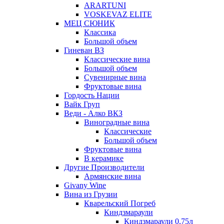
ARARTUNI
VOSKEVAZ ELITE
МЕЦ СЮНИК
Классика
Большой объем
Гиневан ВЗ
Классические вина
Большой объем
Сувенирные вина
Фруктовые вина
Гордость Нации
Вайк Груп
Веди - Алко ВКЗ
Виноградные вина
Классические
Большой объем
Фруктовые вина
В керамике
Другие Производители
Армянские вина
Givany Wine
Вина из Грузии
Кварельский Погреб
Киндзмараули
Киндзмараули 0,75л