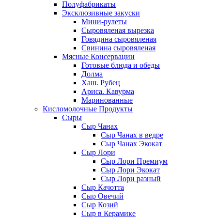
Полуфабрикаты
Эксклюзивные закуски
Мини-рулеты
Сыровяленая вырезка
Говядина сыровяленая
Свинина сыровяленая
Мясные Консервации
Готовые блюда и обеды
Долма
Хаш. Рубец
Ариса. Кавурма
Маринованные
Кисломолочные Продукты
Сыры
Сыр Чанах
Сыр Чанах в ведре
Сыр Чанах Экокат
Сыр Лори
Сыр Лори Премиум
Сыр Лори Экокат
Сыр Лори разный
Сыр Качотта
Сыр Овечий
Сыр Козий
Сыр в Керамике