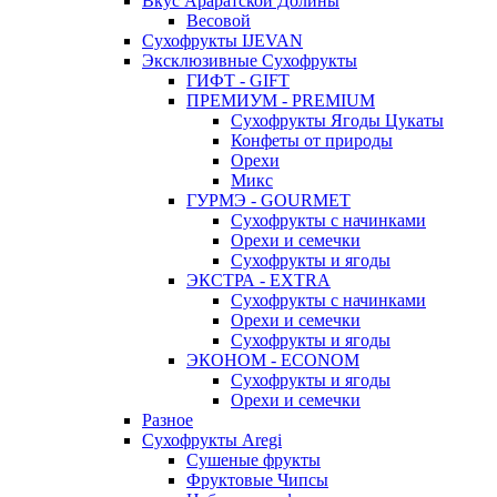
Вкус Араратской Долины
Весовой
Сухофрукты IJEVAN
Эксклюзивные Сухофрукты
ГИФТ - GIFT
ПРЕМИУМ - PREMIUM
Сухофрукты Ягоды Цукаты
Конфеты от природы
Орехи
Микс
ГУРМЭ - GOURMET
Сухофрукты с начинками
Орехи и семечки
Сухофрукты и ягоды
ЭКСТРА - EXTRA
Сухофрукты с начинками
Орехи и семечки
Сухофрукты и ягоды
ЭКОНОМ - ECONOM
Сухофрукты и ягоды
Орехи и семечки
Разное
Сухофрукты Aregi
Сушеные фрукты
Фруктовые Чипсы