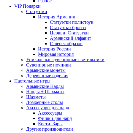
Разное
VIP Подарки
Статуэтки
История Армении
Статуэтки полистоун
Статуэтки бронза
Церкви. Статуэтки
Армянский алфавит
Галерея образов
История России
Мировая история
Уникальные сувенирные светильники
Сувенирные ночники
Армянские монеты
Деревянные изделия
Настольные игры
Армянские Нарды
Нарды + Шахматы
Шахматы
Ломберные столы
Аксессуары для нард
Аксессуары
Фишки для нард
Кости. Зары
Другие производители