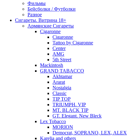
Фильмы
Бейсболки / Футболки
Разное
Сигареты. Витрина 18+
Армянские Сигареты
Cigaronne
Cigaronne
Tattoo by Cigaronne
Center
AMG
5th Street
Mackintosh
GRAND TABACCO
Akhtamar
Ararat
Nostalgia
Classic
TIP TOP
TRIUMPH. VIP
MT. BLACK TIP
GT. Elegant. New Bleck
Lex Tobacco
MORION
Democrat, SOPRANO, LEX, ALEX
Karelia and others