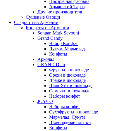
Прозрачная фасовка
Армянский Тараз
Другие производители
Сушеные Овощи
Сладости из Армении
Конфеты из Армении
Sonuar. Mark Sevouni
Grand Candy
Набор Конфет
Лукум. Мармелад
Конфеты
Арколад
GRAND Dian
Фрукты в шоколаде
Орехи в шоколаде
Драже в шоколаде
ШокоХит в шоколаде
Семечки в шоколаде
Наборы конфет
JOYCO
Наборы конфет
Сухофрукты в шоколаде
Мармелад. Лукум
Шоколадные плитки
Конфеты