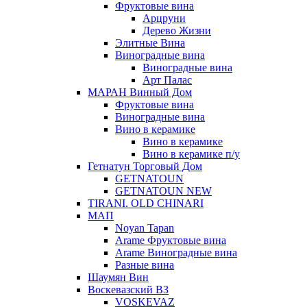
Фруктовые вина
Арцруни
Дерево Жизни
Элитные Вина
Виноградные вина
Виноградные вина
Арт Палас
МАРАН Винный Дом
Фруктовые вина
Виноградные вина
Вино в керамике
Вино в керамике
Вино в керамике п/у
Гетнатун Торговый Дом
GETNATOUN
GETNATOUN NEW
TIRANI. OLD CHINARI
МАП
Noyan Tapan
Arame Фруктовые вина
Arame Виноградные вина
Разные вина
Шаумян Вин
Воскевазский ВЗ
VOSKEVAZ