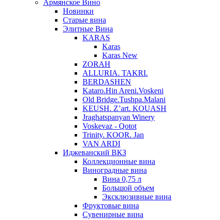
Армянское Вино
Новинки
Старые вина
Элитные Вина
KARAS
Karas
Karas New
ZORAH
ALLURIA. TAKRI.
BERDASHEN
Kataro.Hin Areni.Voskeni
Old Bridge.Tushpa.Malani
KEUSH. Z’art. KOUASH
Jraghatspanyan Winery
Voskevaz - Qotot
Trinity. KOOR. Jan
VAN ARDI
Иджеванский ВКЗ
Коллекционные вина
Виноградные вина
Вина 0,75 л
Большой объем
Эксклюзивные вина
Фруктовые вина
Cувенирные вина