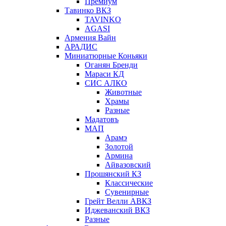
Премиум
Тавинко ВКЗ
TAVINKO
AGASI
Армения Вайн
АРАДИС
Миниатюрные Коньяки
Оганян Бренди
Мараси КД
СИС АЛКО
Животные
Храмы
Разные
Мадатовъ
МАП
Арамэ
Золотой
Армина
Айвазовский
Прошянский КЗ
Классические
Сувенирные
Грейт Велли АВКЗ
Иджеванский ВКЗ
Разные