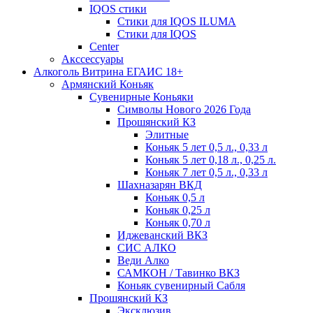
IQOS стики
Стики для IQOS ILUMA
Стики для IQOS
Сenter
Акссессуары
Алкоголь Витрина ЕГАИС 18+
Армянский Коньяк
Сувенирные Коньяки
Символы Нового 2026 Года
Прошянский КЗ
Элитные
Коньяк 5 лет 0,5 л., 0,33 л
Коньяк 5 лет 0,18 л., 0,25 л.
Коньяк 7 лет 0,5 л., 0,33 л
Шахназарян ВКД
Коньяк 0,5 л
Коньяк 0,25 л
Коньяк 0,70 л
Иджеванский ВКЗ
СИС АЛКО
Веди Алко
САМКОН / Тавинко ВКЗ
Коньяк сувенирный Сабля
Прошянский КЗ
Эксклюзив