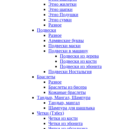
Этно жилетки
Этно шапки
Этно Подушки
Этно сумки
Разное
Подвески
Разное
Армянские буквы
Подвески маски
Подвески в машину
Подвески из дерева
Подвески из кости
Подвески из эбонита
Подвески Ностальгия
Браслеты
Разное
Браслеты из бисера
Кожаные браслеты
Тандыр, Мангал, Шампура
Тандыр, мангал
Шампура для шашлыка
Четки (Тзбех)
Четки из кости
Четки из эбонита
Четки из обсидиана