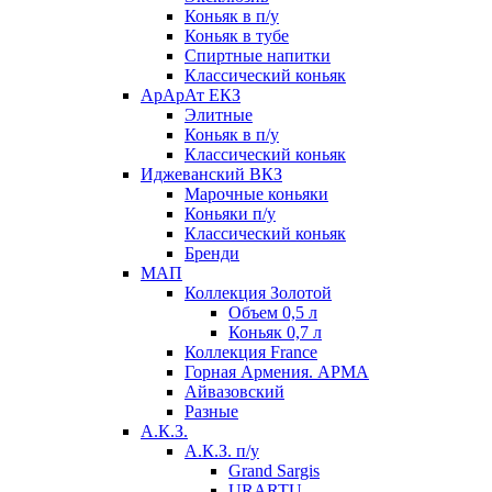
Коньяк в п/у
Коньяк в тубе
Спиртные напитки
Классический коньяк
АрАрАт ЕКЗ
Элитные
Коньяк в п/у
Классический коньяк
Иджеванский ВКЗ
Марочные коньяки
Коньяки п/у
Классический коньяк
Бренди
МАП
Коллекция Золотой
Объем 0,5 л
Коньяк 0,7 л
Коллекция France
Горная Армения. АРМА
Айвазовский
Разные
А.К.З.
А.К.З. п/у
Grand Sargis
URARTU