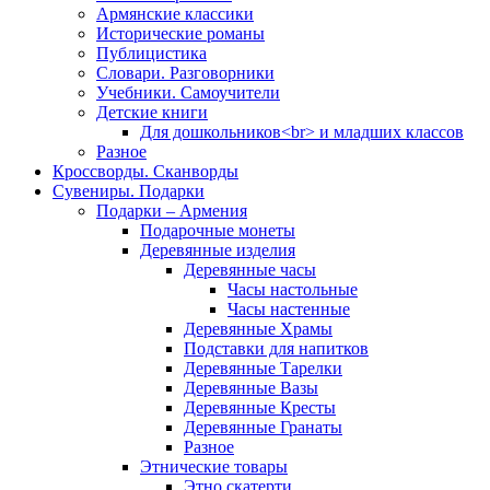
Армянские классики
Исторические романы
Публицистика
Словари. Разговорники
Учебники. Самоучители
Детские книги
Для дошкольников<br> и младших классов
Разное
Кроссворды. Сканворды
Сувениры. Подарки
Подарки – Армения
Подарочные монеты
Деревянные изделия
Деревянные часы
Часы настольные
Часы настенные
Деревянные Храмы
Подставки для напитков
Деревянные Тарелки
Деревянные Вазы
Деревянные Кресты
Деревянные Гранаты
Разное
Этнические товары
Этно скатерти