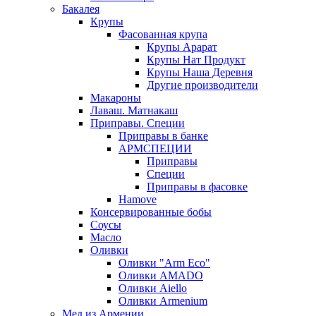
Бакалея
Крупы
Фасованная крупа
Крупы Арарат
Крупы Нат Продукт
Крупы Наша Деревня
Другие производители
Макароны
Лаваш. Матнакаш
Приправы. Специи
Приправы в банке
АРМСПЕЦИИ
Приправы
Специи
Приправы в фасовке
Hamove
Консервированные бобы
Соусы
Масло
Оливки
Оливки "Arm Eco"
Оливки AMADO
Оливки Aiello
Оливки Armenium
Мед из Армении