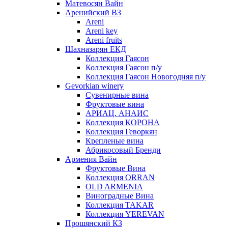
Матевосян Вайн
Аренийский ВЗ
Areni
Areni key
Areni fruits
Шахназарян ЕКД
Коллекция Гаясон
Коллекция Гаясон п/у
Коллекция Гаясон Новогодняя п/у
Gevorkian winery
Сувенирные вина
Фруктовые вина
АРИАЦ. АНАИС
Коллекция КОРОНА
Коллекция Геворкян
Крепленые вина
Абрикосовый Бренди
Армения Вайн
Фруктовые Вина
Коллекция ORRAN
OLD ARMENIA
Виноградные Вина
Коллекция TAKAR
Коллекция YEREVAN
Прошянский КЗ