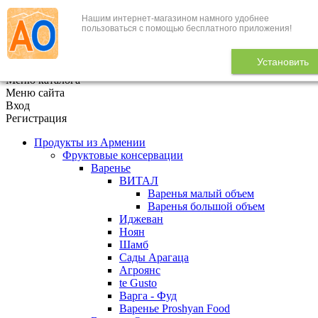
Нашим интернет-магазином намного удобнее
+7 (495) 646-888-1
пользоваться с помощью бесплатного приложения!
В корзине
0
товаров
Установить
x
Меню каталога
Меню сайта
Вход
Регистрация
Продукты из Армении
Фруктовые консервации
Варенье
ВИТАЛ
Варенья малый объем
Варенья большой объем
Иджеван
Ноян
Шамб
Сады Арагаца
Агроянс
te Gusto
Варга - Фуд
Варенье Proshyan Food