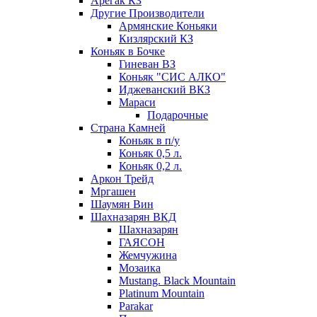
Арегак КЗ
Другие Производители
Армянские Коньяки
Кизлярский КЗ
Коньяк в Бочке
Гиневан ВЗ
Коньяк "СИС АЛКО"
Иджеванский ВКЗ
Мараси
Подарочные
Страна Камней
Коньяк в п/у
Коньяк 0,5 л.
Коньяк 0,2 л.
Аркон Трейд
Мргашен
Шаумян Вин
Шахназарян ВКД
Шахназарян
ГАЯСОН
Жемчужина
Мозаика
Mustang. Black Mountain
Platinum Mountain
Parakar