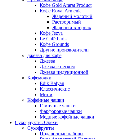
Кофе Gold Ararat Product
Кофе Royal Armenia
Жареный молотый
Растворимый
Жареный в зернах
Кофе Jezva
Le Café Paris
Кофе Grounds
Другие производители
джезва для кофе
Джезва
Джезва с песком
Джезва индукционной
Кофемолки
Edik Balyan
Классичиские
Мини
Кофейные чашки
Глиняные чашки
Фарфоровые чашки
Медные кофейные чашки
Сухофрукты. Орехи
Сухофрукты
Подарочные наборы