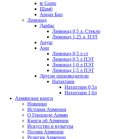
te Gusto
Шамб
Арцах Био
Лимонад
Дарбас
Лимонад 0,5 л. Стекло
Лимонад 1,25 л. ПЭТ
Ануш
Ани
Лимонад 0,5 л ст
Лимонад 0,5 л ПЭТ
Лимонад 1,0 л ПЭТ
Лимонад 1,5 л ПЭТ
Другие производители
Натахтари
Натахтари 0,5л
Натахтари 1,0л
Армянские книги
Новинки
История Армении
О Геноциде Армян
Книги об Армении
Иcкусство и культура
Поэзия Армении
Религия Армении