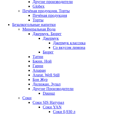
Другие производители
Globex
Печёная продукция. Торты
Печёная продукция
Торты
Безалкогольные напитки
Минеральная Вода
Джермук. Бюрег
Джермук
Джермук классика
Со вкусом лимона
Бюрег
Татни
Бжни. Ной
Гарни
Апаран
Ararat. Well Still
Бон Жур
Дилижан. Зулал
Другие Производители
Dausuz
Соки
Соки SIS Натурал
Соки YAN
Соки 0,930 л