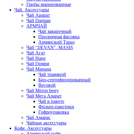
Грибы маринованные
Чай. Аксессуары
Чай Арарат
Чай Darman
АРМЧАЙ
Чай заварочный
Прозрачная фасовка
Армянский Тараз
Чай "IJEVAN". MASIS
Чай Агат
Чай Нане
Чай Гюмри
Чай Манана
Чай травяной
Био-сертифицированный
Весовой
Чай Meron berry
Чай Мега Арарат
Чай в пакете
Фильтр-пакетики
Гофроупаковка
Чай Амарас
Чайные аксессуары
Кофе. Аксессуары
Армянский кофе