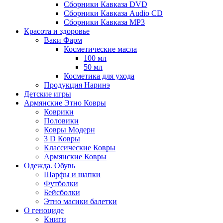
Сборники Кавказа DVD
Сборники Кавказа Audio CD
Сборники Кавказа MP3
Красота и здоровье
Ваки Фарм
Косметические масла
100 мл
50 мл
Косметика для ухода
Продукция Наринэ
Детские игры
Армянские Этно Ковры
Коврики
Половики
Ковры Модерн
3 D Ковры
Классические Ковры
Армянские Ковры
Одежда. Обувь
Шарфы и шапки
Футболки
Бейсболки
Этно масики балетки
О геноциде
Книги