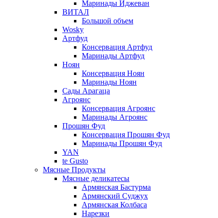
Маринады Иджеван
ВИТАЛ
Большой объем
Wosky
Артфуд
Консервация Артфуд
Маринады Артфуд
Ноян
Консервация Ноян
Маринады Ноян
Сады Арагаца
Агроянс
Консервация Агроянс
Маринады Агроянс
Прошян Фуд
Консервация Прошян Фуд
Маринады Прошян Фуд
YAN
te Gusto
Мясные Продукты
Мясные деликатесы
Армянская Бастурма
Армянский Суджух
Армянская Колбаса
Нарезки