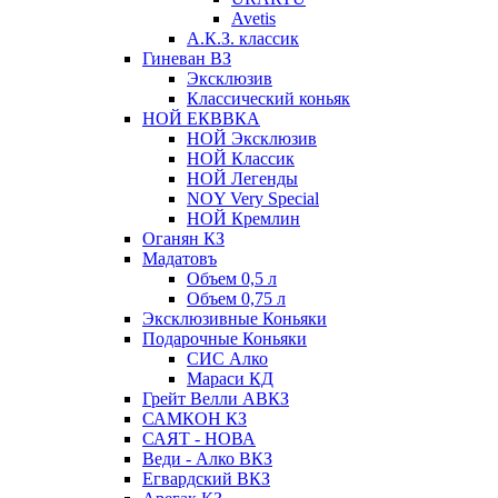
Avetis
А.К.З. классик
Гиневан ВЗ
Эксклюзив
Классический коньяк
НОЙ ЕКВВКА
НОЙ Эксклюзив
НОЙ Классик
НОЙ Легенды
NOY Very Speсial
НОЙ Кремлин
Оганян КЗ
Мадатовъ
Объем 0,5 л
Объем 0,75 л
Эксклюзивные Коньяки
Подарочные Коньяки
СИС Алко
Мараси КД
Грейт Велли АВКЗ
САМКОН КЗ
САЯТ - НОВА
Веди - Алко ВКЗ
Егвардский ВКЗ