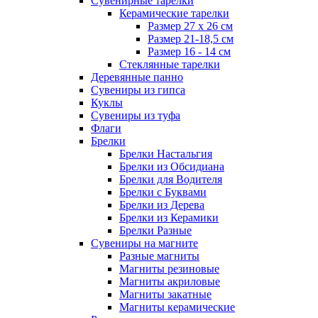
Сувенирные тарелки
Керамические тарелки
Размер 27 х 26 см
Размер 21-18,5 см
Размер 16 - 14 см
Стеклянные тарелки
Деревянные панно
Сувениры из гипса
Куклы
Сувениры из туфа
Флаги
Брелки
Брелки Настальгия
Брелки из Обсидиана
Брелки для Водителя
Брелки с Буквами
Брелки из Дерева
Брелки из Керамики
Брелки Разные
Сувениры на магните
Разные магниты
Магниты резиновые
Магниты акриловые
Магниты закатные
Магниты керамические