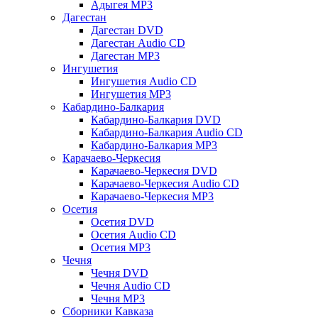
Адыгея MP3
Дагестан
Дагестан DVD
Дагестан Audio CD
Дагестан MP3
Ингушетия
Ингушетия Audio CD
Ингушетия MP3
Кабардино-Балкария
Кабардино-Балкария DVD
Кабардино-Балкария Audio CD
Кабардино-Балкария MP3
Карачаево-Черкесия
Карачаево-Черкесия DVD
Карачаево-Черкесия Audio CD
Карачаево-Черкесия MP3
Осетия
Осетия DVD
Осетия Audio CD
Осетия MP3
Чечня
Чечня DVD
Чечня Audio CD
Чечня MP3
Сборники Кавказа