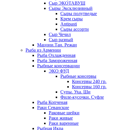
Сыр ЭКОТАВУШ
Сыры Эксклюзивный
Сыры полутведые
Крем сыры
Antipasti
Сыры ассорти
Сыр Чечил
Сыр разный
Мацони.Тан. Режан
Рыба из Армении
Рыба Охлажденная
Рыба Замороженная
Рыбные консервации
ЭКО ФУД
Рыбные консервы
Консервы 240 гр.
Консервы 160 гр.
Супы. Уха. Щи
Филе-кусочки. Суфле
Рыба Копченая
Раки Севанские
Раковые шейки
Раки живые
Раки варенные
Рыбная Икра