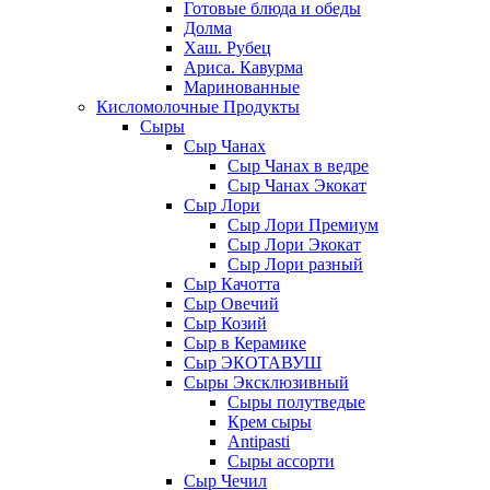
Готовые блюда и обеды
Долма
Хаш. Рубец
Ариса. Кавурма
Маринованные
Кисломолочные Продукты
Сыры
Сыр Чанах
Сыр Чанах в ведре
Сыр Чанах Экокат
Сыр Лори
Сыр Лори Премиум
Сыр Лори Экокат
Сыр Лори разный
Сыр Качотта
Сыр Овечий
Сыр Козий
Сыр в Керамике
Сыр ЭКОТАВУШ
Сыры Эксклюзивный
Сыры полутведые
Крем сыры
Antipasti
Сыры ассорти
Сыр Чечил