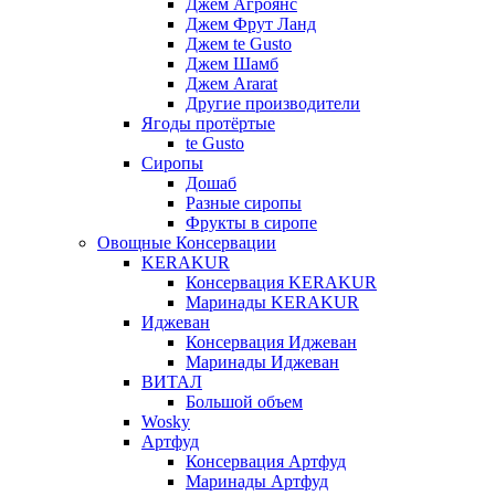
Джем Агроянс
Джем Фрут Ланд
Джем te Gusto
Джем Шамб
Джем Ararat
Другие производители
Ягоды протёртые
te Gusto
Сиропы
Дошаб
Разные сиропы
Фрукты в сиропе
Овощные Консервации
KERAKUR
Консервация KERAKUR
Маринады KERAKUR
Иджеван
Консервация Иджеван
Маринады Иджеван
ВИТАЛ
Большой объем
Wosky
Артфуд
Консервация Артфуд
Маринады Артфуд