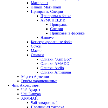
Макароны
Лаваш. Матнакаш
Приправы. Специи
Приправы в банке
АРМСПЕЦИИ
Приправы
Специи
Приправы в фасовке
Hamove
Консервированные бобы
Соусы
Масло
Оливки
Оливки "Arm Eco"
Оливки AMADO
Оливки Aiello
Оливки Armenium
Мед из Армении
Грибы маринованные
Чай. Аксессуары
Чай Арарат
Чай Darman
АРМЧАЙ
Чай заварочный
Прозрачная фасовка