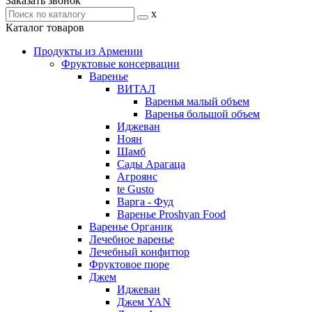
Заказать звонок
x
Каталог товаров
Продукты из Армении
Фруктовые консервации
Варенье
ВИТАЛ
Варенья малый объем
Варенья большой объем
Иджеван
Ноян
Шамб
Сады Арагаца
Агроянс
te Gusto
Варга - Фуд
Варенье Proshyan Food
Варенье Органик
Лечебное варенье
Лечебный конфитюр
Фруктовое пюре
Джем
Иджеван
Джем YAN