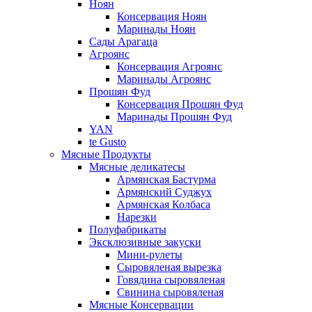
Ноян
Консервация Ноян
Маринады Ноян
Сады Арагаца
Агроянс
Консервация Агроянс
Маринады Агроянс
Прошян Фуд
Консервация Прошян Фуд
Маринады Прошян Фуд
YAN
te Gusto
Мясные Продукты
Мясные деликатесы
Армянская Бастурма
Армянский Суджух
Армянская Колбаса
Нарезки
Полуфабрикаты
Эксклюзивные закуски
Мини-рулеты
Сыровяленая вырезка
Говядина сыровяленая
Свинина сыровяленая
Мясные Консервации