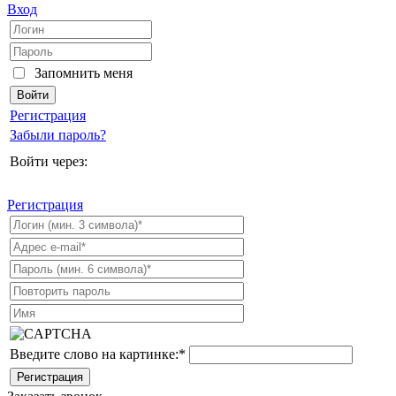
Вход
Запомнить меня
Регистрация
Забыли пароль?
Войти через:
Регистрация
Введите слово на картинке:
*