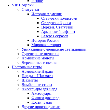
Разное
VIP Подарки
Статуэтки
История Армении
Статуэтки полистоун
Статуэтки бронза
Церкви. Статуэтки
Армянский алфавит
Галерея образов
История России
Мировая история
Уникальные сувенирные светильники
Сувенирные ночники
Армянские монеты
Деревянные изделия
Настольные игры
Армянские Нарды
Нарды + Шахматы
Шахматы
Ломберные столы
Аксессуары для нард
Аксессуары
Фишки для нард
Кости. Зары
Другие производители