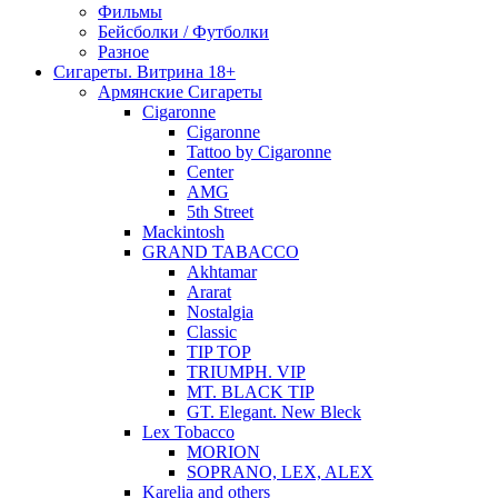
Фильмы
Бейсболки / Футболки
Разное
Сигареты. Витрина 18+
Армянские Сигареты
Cigaronne
Cigaronne
Tattoo by Cigaronne
Center
AMG
5th Street
Mackintosh
GRAND TABACCO
Akhtamar
Ararat
Nostalgia
Classic
TIP TOP
TRIUMPH. VIP
MT. BLACK TIP
GT. Elegant. New Bleck
Lex Tobacco
MORION
SOPRANO, LEX, ALEX
Karelia and others