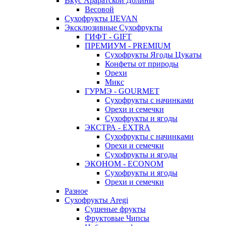
Вкус Араратской Долины
Весовой
Сухофрукты IJEVAN
Эксклюзивные Сухофрукты
ГИФТ - GIFT
ПРЕМИУМ - PREMIUM
Сухофрукты Ягоды Цукаты
Конфеты от природы
Орехи
Микс
ГУРМЭ - GOURMET
Сухофрукты с начинками
Орехи и семечки
Сухофрукты и ягоды
ЭКСТРА - EXTRA
Сухофрукты с начинками
Орехи и семечки
Сухофрукты и ягоды
ЭКОНОМ - ECONOM
Сухофрукты и ягоды
Орехи и семечки
Разное
Сухофрукты Aregi
Сушеные фрукты
Фруктовые Чипсы