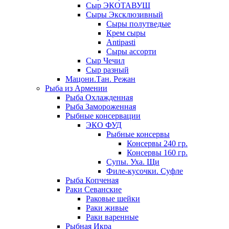
Сыр ЭКОТАВУШ
Сыры Эксклюзивный
Сыры полутведые
Крем сыры
Antipasti
Сыры ассорти
Сыр Чечил
Сыр разный
Мацони.Тан. Режан
Рыба из Армении
Рыба Охлажденная
Рыба Замороженная
Рыбные консервации
ЭКО ФУД
Рыбные консервы
Консервы 240 гр.
Консервы 160 гр.
Супы. Уха. Щи
Филе-кусочки. Суфле
Рыба Копченая
Раки Севанские
Раковые шейки
Раки живые
Раки варенные
Рыбная Икра