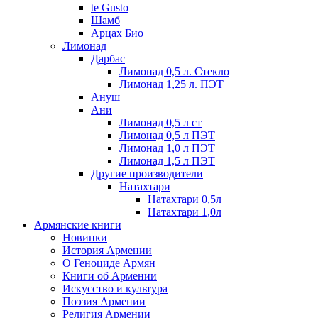
te Gusto
Шамб
Арцах Био
Лимонад
Дарбас
Лимонад 0,5 л. Стекло
Лимонад 1,25 л. ПЭТ
Ануш
Ани
Лимонад 0,5 л ст
Лимонад 0,5 л ПЭТ
Лимонад 1,0 л ПЭТ
Лимонад 1,5 л ПЭТ
Другие производители
Натахтари
Натахтари 0,5л
Натахтари 1,0л
Армянские книги
Новинки
История Армении
О Геноциде Армян
Книги об Армении
Иcкусство и культура
Поэзия Армении
Религия Армении