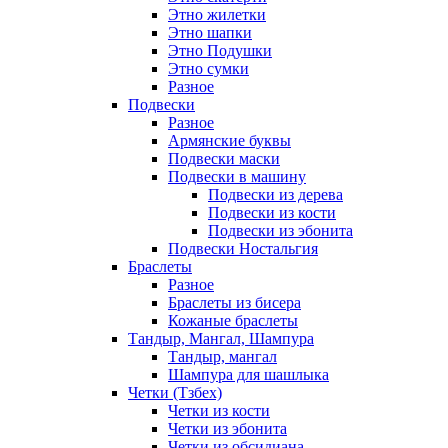
Этно жилетки
Этно шапки
Этно Подушки
Этно сумки
Разное
Подвески
Разное
Армянские буквы
Подвески маски
Подвески в машину
Подвески из дерева
Подвески из кости
Подвески из эбонита
Подвески Ностальгия
Браслеты
Разное
Браслеты из бисера
Кожаные браслеты
Тандыр, Мангал, Шампура
Тандыр, мангал
Шампура для шашлыка
Четки (Тзбех)
Четки из кости
Четки из эбонита
Четки из обсидиана