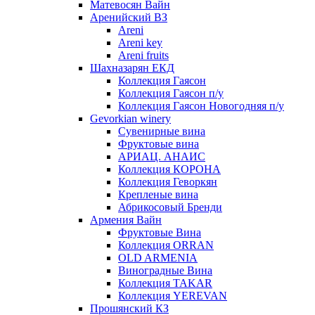
Матевосян Вайн
Аренийский ВЗ
Areni
Areni key
Areni fruits
Шахназарян ЕКД
Коллекция Гаясон
Коллекция Гаясон п/у
Коллекция Гаясон Новогодняя п/у
Gevorkian winery
Сувенирные вина
Фруктовые вина
АРИАЦ. АНАИС
Коллекция КОРОНА
Коллекция Геворкян
Крепленые вина
Абрикосовый Бренди
Армения Вайн
Фруктовые Вина
Коллекция ORRAN
OLD ARMENIA
Виноградные Вина
Коллекция TAKAR
Коллекция YEREVAN
Прошянский КЗ