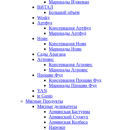
Маринады Иджеван
ВИТАЛ
Большой объем
Wosky
Артфуд
Консервация Артфуд
Маринады Артфуд
Ноян
Консервация Ноян
Маринады Ноян
Сады Арагаца
Агроянс
Консервация Агроянс
Маринады Агроянс
Прошян Фуд
Консервация Прошян Фуд
Маринады Прошян Фуд
YAN
te Gusto
Мясные Продукты
Мясные деликатесы
Армянская Бастурма
Армянский Суджух
Армянская Колбаса
Нарезки