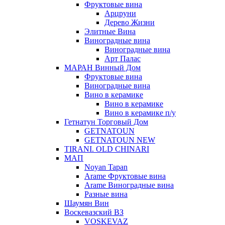
Фруктовые вина
Арцруни
Дерево Жизни
Элитные Вина
Виноградные вина
Виноградные вина
Арт Палас
МАРАН Винный Дом
Фруктовые вина
Виноградные вина
Вино в керамике
Вино в керамике
Вино в керамике п/у
Гетнатун Торговый Дом
GETNATOUN
GETNATOUN NEW
TIRANI. OLD CHINARI
МАП
Noyan Tapan
Arame Фруктовые вина
Arame Виноградные вина
Разные вина
Шаумян Вин
Воскевазский ВЗ
VOSKEVAZ