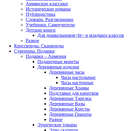
Армянские классики
Исторические романы
Публицистика
Словари. Разговорники
Учебники. Самоучители
Детские книги
Для дошкольников<br> и младших классов
Разное
Кроссворды. Сканворды
Сувениры. Подарки
Подарки – Армения
Подарочные монеты
Деревянные изделия
Деревянные часы
Часы настольные
Часы настенные
Деревянные Храмы
Подставки для напитков
Деревянные Тарелки
Деревянные Вазы
Деревянные Кресты
Деревянные Гранаты
Разное
Этнические товары
Этно скатерти