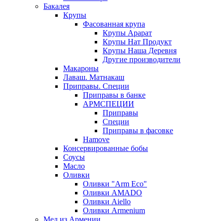
Бакалея
Крупы
Фасованная крупа
Крупы Арарат
Крупы Нат Продукт
Крупы Наша Деревня
Другие производители
Макароны
Лаваш. Матнакаш
Приправы. Специи
Приправы в банке
АРМСПЕЦИИ
Приправы
Специи
Приправы в фасовке
Hamove
Консервированные бобы
Соусы
Масло
Оливки
Оливки "Arm Eco"
Оливки AMADO
Оливки Aiello
Оливки Armenium
Мед из Армении