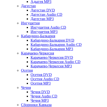
Адыгея MP3
Дагестан
Дагестан DVD
Дагестан Audio CD
Дагестан MP3
Ингушетия
Ингушетия Audio CD
Ингушетия MP3
Кабардино-Балкария
Кабардино-Балкария DVD
Кабардино-Балкария Audio CD
Кабардино-Балкария MP3
Карачаево-Черкесия
Карачаево-Черкесия DVD
Карачаево-Черкесия Audio CD
Карачаево-Черкесия MP3
Осетия
Осетия DVD
Осетия Audio CD
Осетия MP3
Чечня
Чечня DVD
Чечня Audio CD
Чечня MP3
Сборники Кавказа