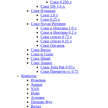
Соки 0,250 л
Соки SIS 1,6 л.
Соки Иджеван
Соки 1.0 л
Соки 0.25 л
Соки Noyan Premium
Соки и Нектары 1,0 л
Соки и Нектары 0,2 л
Соки стекло 0,75 л
Соки стекло 0,25 л
Соки Органик
Соки Витал
Соки te Gusto
Соки Шамб
Соки Арарат
Соки Tetra Pak 0,97л.
Соки Премиум ст. 0,75
Компоты
Иджеван
Арарат
YAN
Ноян
Агроянс
Прошян Фуд
Витал