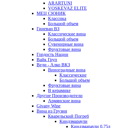
ARARTUNI
VOSKEVAZ ELITE
МЕЦ СЮНИК
Классика
Большой объем
Гиневан ВЗ
Классические вина
Большой объем
Сувенирные вина
Фруктовые вина
Гордость Нации
Вайк Груп
Веди - Алко ВКЗ
Виноградные вина
Классические
Большой объем
Фруктовые вина
В керамике
Другие Производители
Армянские вина
Givany Wine
Вина из Грузии
Кварельский Погреб
Киндзмараули
Киндзмараули 0,75л