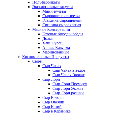
Полуфабрикаты
Эксклюзивные закуски
Мини-рулеты
Сыровяленая вырезка
Говядина сыровяленая
Свинина сыровяленая
Мясные Консервации
Готовые блюда и обеды
Долма
Хаш. Рубец
Ариса. Кавурма
Маринованные
Кисломолочные Продукты
Сыры
Сыр Чанах
Сыр Чанах в ведре
Сыр Чанах Экокат
Сыр Лори
Сыр Лори Премиум
Сыр Лори Экокат
Сыр Лори разный
Сыр Качотта
Сыр Овечий
Сыр Козий
Сыр в Керамике