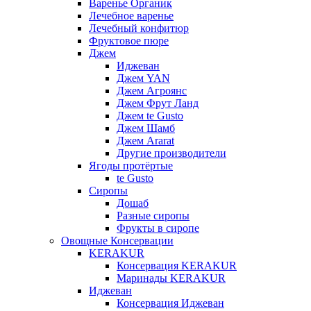
Варенье Органик
Лечебное варенье
Лечебный конфитюр
Фруктовое пюре
Джем
Иджеван
Джем YAN
Джем Агроянс
Джем Фрут Ланд
Джем te Gusto
Джем Шамб
Джем Ararat
Другие производители
Ягоды протёртые
te Gusto
Сиропы
Дошаб
Разные сиропы
Фрукты в сиропе
Овощные Консервации
KERAKUR
Консервация KERAKUR
Маринады KERAKUR
Иджеван
Консервация Иджеван