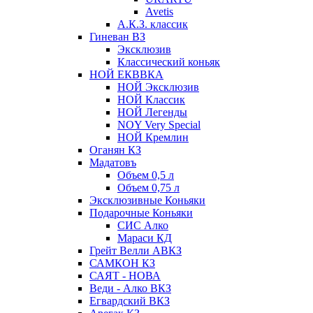
Avetis
А.К.З. классик
Гиневан ВЗ
Эксклюзив
Классический коньяк
НОЙ ЕКВВКА
НОЙ Эксклюзив
НОЙ Классик
НОЙ Легенды
NOY Very Speсial
НОЙ Кремлин
Оганян КЗ
Мадатовъ
Объем 0,5 л
Объем 0,75 л
Эксклюзивные Коньяки
Подарочные Коньяки
СИС Алко
Мараси КД
Грейт Велли АВКЗ
САМКОН КЗ
САЯТ - НОВА
Веди - Алко ВКЗ
Егвардский ВКЗ