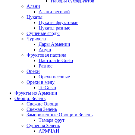
Наборы сухофруктов
Алани
Алани весовой
Цукаты
Цукаты фруктовые
Цукаты разные
Сушеные ягоды
Чурчхела
Дары Армении
Ануш
Фруктовая пастила
Пастила te Gusto
Разное
Орехи
Орехи весовые
Орехи в меду
Te Gusto
Фрукты из Армении
Овощи. Зелень
Свежие Овощи
Свежая Зелень
Замороженные Овощи и Зелень
Тамара фрут
Сушеная Зелень
АРМЧАЙ