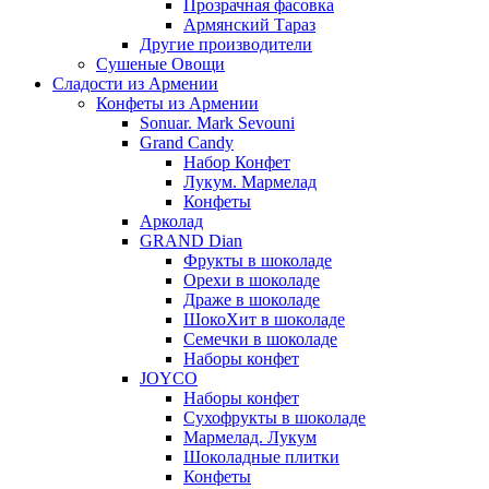
Прозрачная фасовка
Армянский Тараз
Другие производители
Сушеные Овощи
Сладости из Армении
Конфеты из Армении
Sonuar. Mark Sevouni
Grand Candy
Набор Конфет
Лукум. Мармелад
Конфеты
Арколад
GRAND Dian
Фрукты в шоколаде
Орехи в шоколаде
Драже в шоколаде
ШокоХит в шоколаде
Семечки в шоколаде
Наборы конфет
JOYCO
Наборы конфет
Сухофрукты в шоколаде
Мармелад. Лукум
Шоколадные плитки
Конфеты