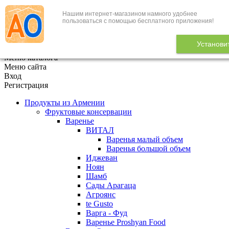
Нашим интернет-магазином намного удобнее
+7 (495) 646-888-1
пользоваться с помощью бесплатного приложения!
В корзине
0
товаров
Установи
x
Меню каталога
Меню сайта
Вход
Регистрация
Продукты из Армении
Фруктовые консервации
Варенье
ВИТАЛ
Варенья малый объем
Варенья большой объем
Иджеван
Ноян
Шамб
Сады Арагаца
Агроянс
te Gusto
Варга - Фуд
Варенье Proshyan Food