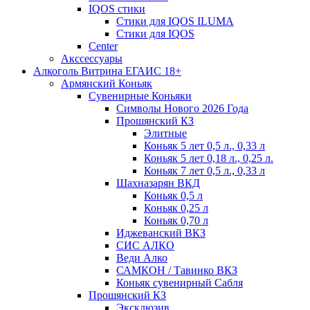
IQOS стики
Стики для IQOS ILUMA
Стики для IQOS
Сenter
Акссессуары
Алкоголь Витрина ЕГАИС 18+
Армянский Коньяк
Сувенирные Коньяки
Символы Нового 2026 Года
Прошянский КЗ
Элитные
Коньяк 5 лет 0,5 л., 0,33 л
Коньяк 5 лет 0,18 л., 0,25 л.
Коньяк 7 лет 0,5 л., 0,33 л
Шахназарян ВКД
Коньяк 0,5 л
Коньяк 0,25 л
Коньяк 0,70 л
Иджеванский ВКЗ
СИС АЛКО
Веди Алко
САМКОН / Тавинко ВКЗ
Коньяк сувенирный Сабля
Прошянский КЗ
Эксклюзив