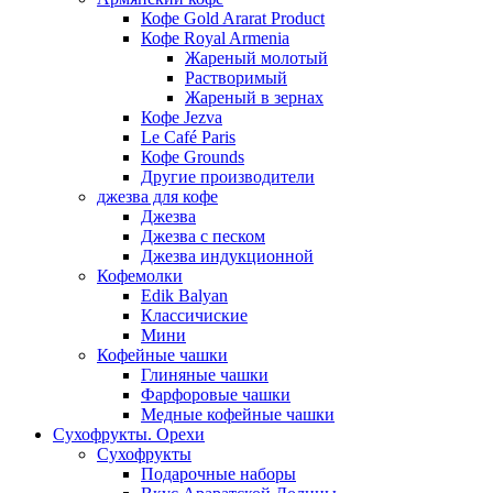
Кофе Gold Ararat Product
Кофе Royal Armenia
Жареный молотый
Растворимый
Жареный в зернах
Кофе Jezva
Le Café Paris
Кофе Grounds
Другие производители
джезва для кофе
Джезва
Джезва с песком
Джезва индукционной
Кофемолки
Edik Balyan
Классичиские
Мини
Кофейные чашки
Глиняные чашки
Фарфоровые чашки
Медные кофейные чашки
Сухофрукты. Орехи
Сухофрукты
Подарочные наборы