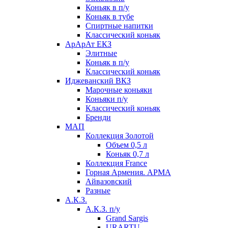
Коньяк в п/у
Коньяк в тубе
Спиртные напитки
Классический коньяк
АрАрАт ЕКЗ
Элитные
Коньяк в п/у
Классический коньяк
Иджеванский ВКЗ
Марочные коньяки
Коньяки п/у
Классический коньяк
Бренди
МАП
Коллекция Золотой
Объем 0,5 л
Коньяк 0,7 л
Коллекция France
Горная Армения. АРМА
Айвазовский
Разные
А.К.З.
А.К.З. п/у
Grand Sargis
URARTU