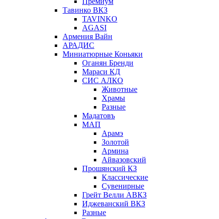
Премиум
Тавинко ВКЗ
TAVINKO
AGASI
Армения Вайн
АРАДИС
Миниатюрные Коньяки
Оганян Бренди
Мараси КД
СИС АЛКО
Животные
Храмы
Разные
Мадатовъ
МАП
Арамэ
Золотой
Армина
Айвазовский
Прошянский КЗ
Классические
Сувенирные
Грейт Велли АВКЗ
Иджеванский ВКЗ
Разные