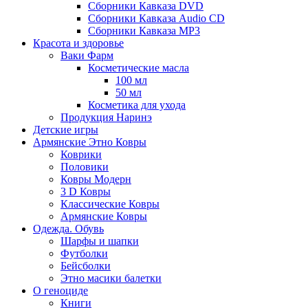
Сборники Кавказа DVD
Сборники Кавказа Audio CD
Сборники Кавказа MP3
Красота и здоровье
Ваки Фарм
Косметические масла
100 мл
50 мл
Косметика для ухода
Продукция Наринэ
Детские игры
Армянские Этно Ковры
Коврики
Половики
Ковры Модерн
3 D Ковры
Классические Ковры
Армянские Ковры
Одежда. Обувь
Шарфы и шапки
Футболки
Бейсболки
Этно масики балетки
О геноциде
Книги