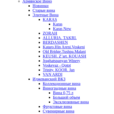
Армянское Вино
Новинки
Старые вина
Элитные Вина
KARAS
Karas
Karas New
ZORAH
ALLURIA. TAKRI.
BERDASHEN
Kataro.Hin Areni.Voskeni
Old Bridge.Tushpa.Malani
KEUSH. Z’art. KOUASH
Jraghatspanyan Winery
Voskevaz - Qotot
Trinity. KOOR. Jan
VAN ARDI
Иджеванский ВКЗ
Коллекционные вина
Виноградные вина
Вина 0,75 л
Большой объем
Эксклюзивные вина
Фруктовые вина
Cувенирные вина