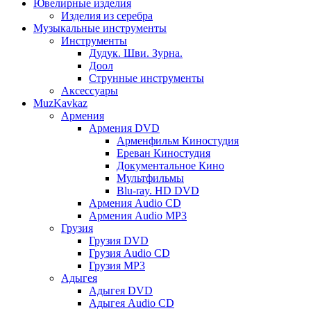
Ювелирные изделия
Изделия из серебра
Музыкальные инструменты
Инструменты
Дудук. Шви. Зурна.
Доол
Струнные инструменты
Аксессуары
MuzKavkaz
Армения
Армения DVD
Арменфильм Киностудия
Ереван Киностудия
Документальное Кино
Мультфильмы
Blu-ray. HD DVD
Армения Audio CD
Армения Audio MP3
Грузия
Грузия DVD
Грузия Audio CD
Грузия MP3
Адыгея
Адыгея DVD
Адыгея Audio CD