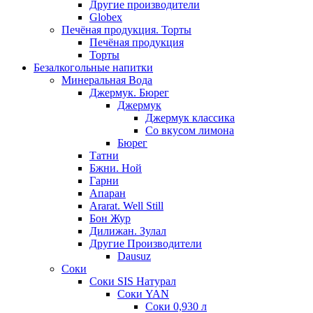
Другие производители
Globex
Печёная продукция. Торты
Печёная продукция
Торты
Безалкогольные напитки
Минеральная Вода
Джермук. Бюрег
Джермук
Джермук классика
Со вкусом лимона
Бюрег
Татни
Бжни. Ной
Гарни
Апаран
Ararat. Well Still
Бон Жур
Дилижан. Зулал
Другие Производители
Dausuz
Соки
Соки SIS Натурал
Соки YAN
Соки 0,930 л