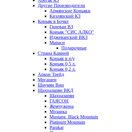
Арегак КЗ
Другие Производители
Армянские Коньяки
Кизлярский КЗ
Коньяк в Бочке
Гиневан ВЗ
Коньяк "СИС АЛКО"
Иджеванский ВКЗ
Мараси
Подарочные
Страна Камней
Коньяк в п/у
Коньяк 0,5 л.
Коньяк 0,2 л.
Аркон Трейд
Мргашен
Шаумян Вин
Шахназарян ВКД
Шахназарян
ГАЯСОН
Жемчужина
Мозаика
Mustang. Black Mountain
Platinum Mountain
Parakar