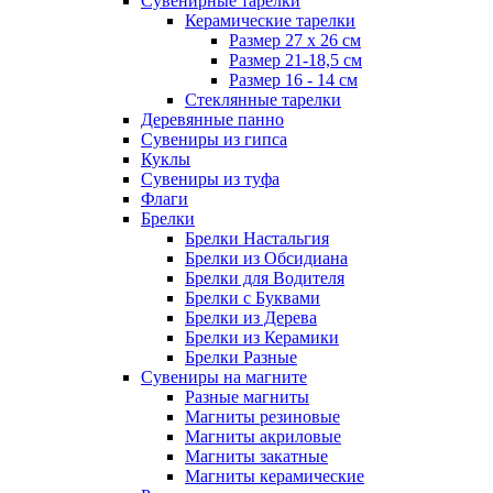
Сувенирные тарелки
Керамические тарелки
Размер 27 х 26 см
Размер 21-18,5 см
Размер 16 - 14 см
Стеклянные тарелки
Деревянные панно
Сувениры из гипса
Куклы
Сувениры из туфа
Флаги
Брелки
Брелки Настальгия
Брелки из Обсидиана
Брелки для Водителя
Брелки с Буквами
Брелки из Дерева
Брелки из Керамики
Брелки Разные
Сувениры на магните
Разные магниты
Магниты резиновые
Магниты акриловые
Магниты закатные
Магниты керамические