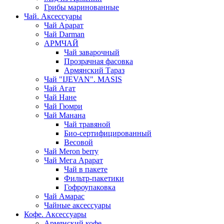
Грибы маринованные
Чай. Аксессуары
Чай Арарат
Чай Darman
АРМЧАЙ
Чай заварочный
Прозрачная фасовка
Армянский Тараз
Чай "IJEVAN". MASIS
Чай Агат
Чай Нане
Чай Гюмри
Чай Манана
Чай травяной
Био-сертифицированный
Весовой
Чай Meron berry
Чай Мега Арарат
Чай в пакете
Фильтр-пакетики
Гофроупаковка
Чай Амарас
Чайные аксессуары
Кофе. Аксессуары
Армянский кофе