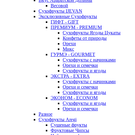
Вкус Араратской Долины
Весовой
Сухофрукты IJEVAN
Эксклюзивные Сухофрукты
ГИФТ - GIFT
ПРЕМИУМ - PREMIUM
Сухофрукты Ягоды Цукаты
Конфеты от природы
Орехи
Микс
ГУРМЭ - GOURMET
Сухофрукты с начинками
Орехи и семечки
Сухофрукты и ягоды
ЭКСТРА - EXTRA
Сухофрукты с начинками
Орехи и семечки
Сухофрукты и ягоды
ЭКОНОМ - ECONOM
Сухофрукты и ягоды
Орехи и семечки
Разное
Сухофрукты Aregi
Сушеные фрукты
Фруктовые Чипсы