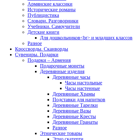
Армянские классики
Исторические романы
Публицистика
Словари. Разговорники
Учебники. Самоучители
Детские книги
Для дошкольников<br> и младших классов
Разное
Кроссворды. Сканворды
Сувениры. Подарки
Подарки – Армения
Подарочные монеты
Деревянные изделия
Деревянные часы
Часы настольные
Часы настенные
Деревянные Храмы
Подставки для напитков
Деревянные Тарелки
Деревянные Вазы
Деревянные Кресты
Деревянные Гранаты
Разное
Этнические товары
Этно скатерти