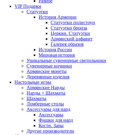
Разное
VIP Подарки
Статуэтки
История Армении
Статуэтки полистоун
Статуэтки бронза
Церкви. Статуэтки
Армянский алфавит
Галерея образов
История России
Мировая история
Уникальные сувенирные светильники
Сувенирные ночники
Армянские монеты
Деревянные изделия
Настольные игры
Армянские Нарды
Нарды + Шахматы
Шахматы
Ломберные столы
Аксессуары для нард
Аксессуары
Фишки для нард
Кости. Зары
Другие производители