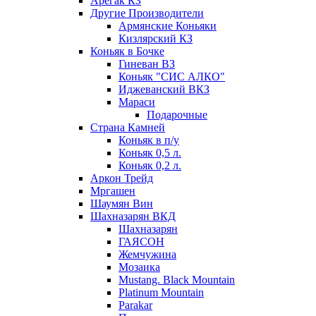
Арегак КЗ
Другие Производители
Армянские Коньяки
Кизлярский КЗ
Коньяк в Бочке
Гиневан ВЗ
Коньяк "СИС АЛКО"
Иджеванский ВКЗ
Мараси
Подарочные
Страна Камней
Коньяк в п/у
Коньяк 0,5 л.
Коньяк 0,2 л.
Аркон Трейд
Мргашен
Шаумян Вин
Шахназарян ВКД
Шахназарян
ГАЯСОН
Жемчужина
Мозаика
Mustang. Black Mountain
Platinum Mountain
Parakar