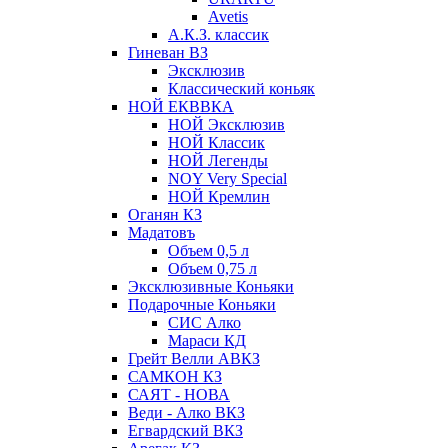
Avetis
А.К.З. классик
Гиневан ВЗ
Эксклюзив
Классический коньяк
НОЙ ЕКВВКА
НОЙ Эксклюзив
НОЙ Классик
НОЙ Легенды
NOY Very Speсial
НОЙ Кремлин
Оганян КЗ
Мадатовъ
Объем 0,5 л
Объем 0,75 л
Эксклюзивные Коньяки
Подарочные Коньяки
СИС Алко
Мараси КД
Грейт Велли АВКЗ
САМКОН КЗ
САЯТ - НОВА
Веди - Алко ВКЗ
Егвардский ВКЗ