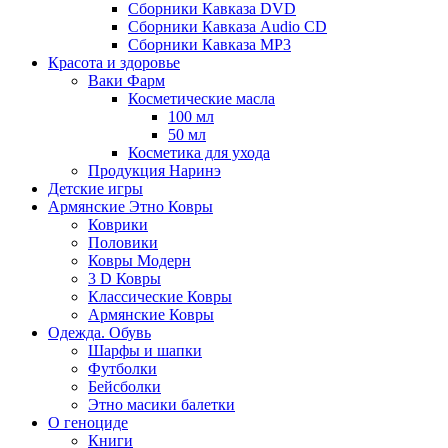
Сборники Кавказа DVD
Сборники Кавказа Audio CD
Сборники Кавказа MP3
Красота и здоровье
Ваки Фарм
Косметические масла
100 мл
50 мл
Косметика для ухода
Продукция Наринэ
Детские игры
Армянские Этно Ковры
Коврики
Половики
Ковры Модерн
3 D Ковры
Классические Ковры
Армянские Ковры
Одежда. Обувь
Шарфы и шапки
Футболки
Бейсболки
Этно масики балетки
О геноциде
Книги