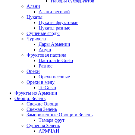
Наборы сухофруктов
Алани
Алани весовой
Цукаты
Цукаты фруктовые
Цукаты разные
Сушеные ягоды
Чурчхела
Дары Армении
Ануш
Фруктовая пастила
Пастила te Gusto
Разное
Орехи
Орехи весовые
Орехи в меду
Te Gusto
Фрукты из Армении
Овощи. Зелень
Свежие Овощи
Свежая Зелень
Замороженные Овощи и Зелень
Тамара фрут
Сушеная Зелень
АРМЧАЙ