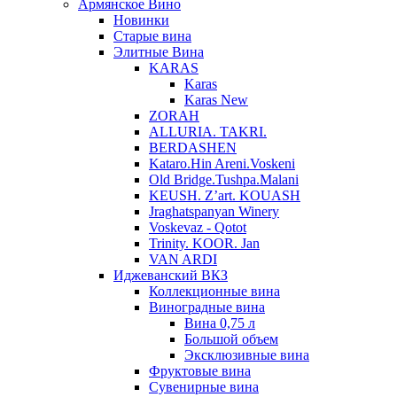
Армянское Вино
Новинки
Старые вина
Элитные Вина
KARAS
Karas
Karas New
ZORAH
ALLURIA. TAKRI.
BERDASHEN
Kataro.Hin Areni.Voskeni
Old Bridge.Tushpa.Malani
KEUSH. Z’art. KOUASH
Jraghatspanyan Winery
Voskevaz - Qotot
Trinity. KOOR. Jan
VAN ARDI
Иджеванский ВКЗ
Коллекционные вина
Виноградные вина
Вина 0,75 л
Большой объем
Эксклюзивные вина
Фруктовые вина
Cувенирные вина