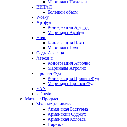
Маринады Иджеван
ВИТАЛ
Большой объем
Wosky
Артфуд
Консервация Артфуд
Маринады Артфуд
Ноян
Консервация Ноян
Маринады Ноян
Сады Арагаца
Агроянс
Консервация Агроянс
Маринады Агроянс
Прошян Фуд
Консервация Прошян Фуд
Маринады Прошян Фуд
YAN
te Gusto
Мясные Продукты
Мясные деликатесы
Армянская Бастурма
Армянский Суджух
Армянская Колбаса
Нарезки