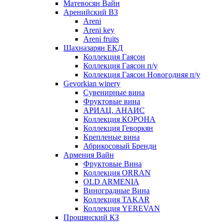
Матевосян Вайн
Аренийский ВЗ
Areni
Areni key
Areni fruits
Шахназарян ЕКД
Коллекция Гаясон
Коллекция Гаясон п/у
Коллекция Гаясон Новогодняя п/у
Gevorkian winery
Сувенирные вина
Фруктовые вина
АРИАЦ. АНАИС
Коллекция КОРОНА
Коллекция Геворкян
Крепленые вина
Абрикосовый Бренди
Армения Вайн
Фруктовые Вина
Коллекция ORRAN
OLD ARMENIA
Виноградные Вина
Коллекция TAKAR
Коллекция YEREVAN
Прошянский КЗ