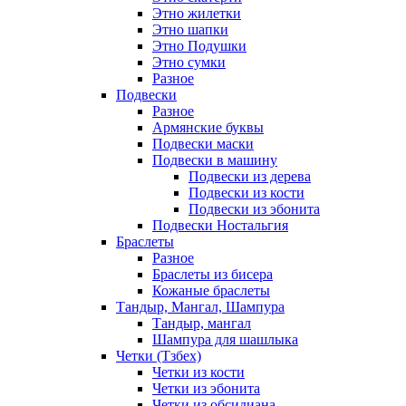
Этно жилетки
Этно шапки
Этно Подушки
Этно сумки
Разное
Подвески
Разное
Армянские буквы
Подвески маски
Подвески в машину
Подвески из дерева
Подвески из кости
Подвески из эбонита
Подвески Ностальгия
Браслеты
Разное
Браслеты из бисера
Кожаные браслеты
Тандыр, Мангал, Шампура
Тандыр, мангал
Шампура для шашлыка
Четки (Тзбех)
Четки из кости
Четки из эбонита
Четки из обсидиана