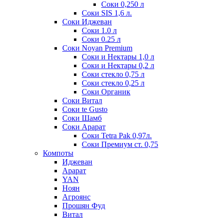
Соки 0,250 л
Соки SIS 1,6 л.
Соки Иджеван
Соки 1.0 л
Соки 0.25 л
Соки Noyan Premium
Соки и Нектары 1,0 л
Соки и Нектары 0,2 л
Соки стекло 0,75 л
Соки стекло 0,25 л
Соки Органик
Соки Витал
Соки te Gusto
Соки Шамб
Соки Арарат
Соки Tetra Pak 0,97л.
Соки Премиум ст. 0,75
Компоты
Иджеван
Арарат
YAN
Ноян
Агроянс
Прошян Фуд
Витал