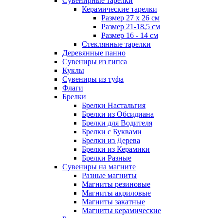
Сувенирные тарелки
Керамические тарелки
Размер 27 х 26 см
Размер 21-18,5 см
Размер 16 - 14 см
Стеклянные тарелки
Деревянные панно
Сувениры из гипса
Куклы
Сувениры из туфа
Флаги
Брелки
Брелки Настальгия
Брелки из Обсидиана
Брелки для Водителя
Брелки с Буквами
Брелки из Дерева
Брелки из Керамики
Брелки Разные
Сувениры на магните
Разные магниты
Магниты резиновые
Магниты акриловые
Магниты закатные
Магниты керамические