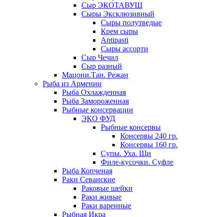
Сыр ЭКОТАВУШ
Сыры Эксклюзивный
Сыры полутведые
Крем сыры
Antipasti
Сыры ассорти
Сыр Чечил
Сыр разный
Мацони.Тан. Режан
Рыба из Армении
Рыба Охлажденная
Рыба Замороженная
Рыбные консервации
ЭКО ФУД
Рыбные консервы
Консервы 240 гр.
Консервы 160 гр.
Супы. Уха. Щи
Филе-кусочки. Суфле
Рыба Копченая
Раки Севанские
Раковые шейки
Раки живые
Раки варенные
Рыбная Икра