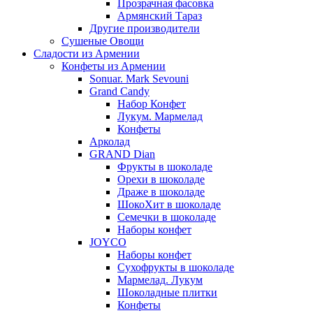
Прозрачная фасовка
Армянский Тараз
Другие производители
Сушеные Овощи
Сладости из Армении
Конфеты из Армении
Sonuar. Mark Sevouni
Grand Candy
Набор Конфет
Лукум. Мармелад
Конфеты
Арколад
GRAND Dian
Фрукты в шоколаде
Орехи в шоколаде
Драже в шоколаде
ШокоХит в шоколаде
Семечки в шоколаде
Наборы конфет
JOYCO
Наборы конфет
Сухофрукты в шоколаде
Мармелад. Лукум
Шоколадные плитки
Конфеты