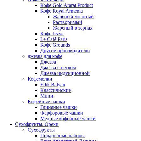
Кофе Gold Ararat Product
Кофе Royal Armenia
Жареный молотый
Растворимый
Жареный в зернах
Кофе Jezva
Le Café Paris
Кофе Grounds
Другие производители
джезва для кофе
Джезва
Джезва с песком
Джезва индукционной
Кофемолки
Edik Balyan
Классичиские
Мини
Кофейные чашки
Глиняные чашки
Фарфоровые чашки
Медные кофейные чашки
Сухофрукты. Орехи
Сухофрукты
Подарочные наборы