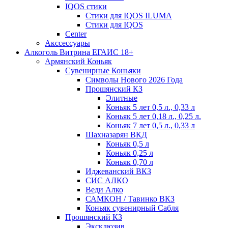
IQOS стики
Стики для IQOS ILUMA
Стики для IQOS
Сenter
Акссессуары
Алкоголь Витрина ЕГАИС 18+
Армянский Коньяк
Сувенирные Коньяки
Символы Нового 2026 Года
Прошянский КЗ
Элитные
Коньяк 5 лет 0,5 л., 0,33 л
Коньяк 5 лет 0,18 л., 0,25 л.
Коньяк 7 лет 0,5 л., 0,33 л
Шахназарян ВКД
Коньяк 0,5 л
Коньяк 0,25 л
Коньяк 0,70 л
Иджеванский ВКЗ
СИС АЛКО
Веди Алко
САМКОН / Тавинко ВКЗ
Коньяк сувенирный Сабля
Прошянский КЗ
Эксклюзив