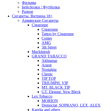
Фильмы
Бейсболки / Футболки
Разное
Сигареты. Витрина 18+
Армянские Сигареты
Cigaronne
Cigaronne
Tattoo by Cigaronne
Center
AMG
5th Street
Mackintosh
GRAND TABACCO
Akhtamar
Ararat
Nostalgia
Classic
TIP TOP
TRIUMPH. VIP
MT. BLACK TIP
GT. Elegant. New Bleck
Lex Tobacco
MORION
Democrat, SOPRANO, LEX, ALEX
Karelia and others