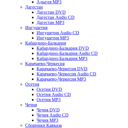
Адыгея MP3
Дагестан
Дагестан DVD
Дагестан Audio CD
Дагестан MP3
Ингушетия
Ингушетия Audio CD
Ингушетия MP3
Кабардино-Балкария
Кабардино-Балкария DVD
Кабардино-Балкария Audio CD
Кабардино-Балкария MP3
Карачаево-Черкесия
Карачаево-Черкесия DVD
Карачаево-Черкесия Audio CD
Карачаево-Черкесия MP3
Осетия
Осетия DVD
Осетия Audio CD
Осетия MP3
Чечня
Чечня DVD
Чечня Audio CD
Чечня MP3
Сборники Кавказа