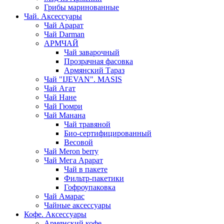
Грибы маринованные
Чай. Аксессуары
Чай Арарат
Чай Darman
АРМЧАЙ
Чай заварочный
Прозрачная фасовка
Армянский Тараз
Чай "IJEVAN". MASIS
Чай Агат
Чай Нане
Чай Гюмри
Чай Манана
Чай травяной
Био-сертифицированный
Весовой
Чай Meron berry
Чай Мега Арарат
Чай в пакете
Фильтр-пакетики
Гофроупаковка
Чай Амарас
Чайные аксессуары
Кофе. Аксессуары
Армянский кофе