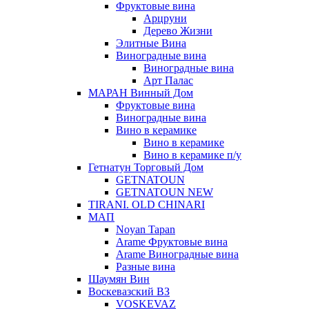
Фруктовые вина
Арцруни
Дерево Жизни
Элитные Вина
Виноградные вина
Виноградные вина
Арт Палас
МАРАН Винный Дом
Фруктовые вина
Виноградные вина
Вино в керамике
Вино в керамике
Вино в керамике п/у
Гетнатун Торговый Дом
GETNATOUN
GETNATOUN NEW
TIRANI. OLD CHINARI
МАП
Noyan Tapan
Arame Фруктовые вина
Arame Виноградные вина
Разные вина
Шаумян Вин
Воскевазский ВЗ
VOSKEVAZ