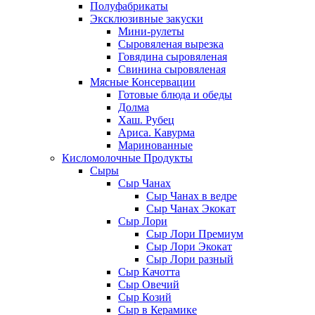
Полуфабрикаты
Эксклюзивные закуски
Мини-рулеты
Сыровяленая вырезка
Говядина сыровяленая
Свинина сыровяленая
Мясные Консервации
Готовые блюда и обеды
Долма
Хаш. Рубец
Ариса. Кавурма
Маринованные
Кисломолочные Продукты
Сыры
Сыр Чанах
Сыр Чанах в ведре
Сыр Чанах Экокат
Сыр Лори
Сыр Лори Премиум
Сыр Лори Экокат
Сыр Лори разный
Сыр Качотта
Сыр Овечий
Сыр Козий
Сыр в Керамике