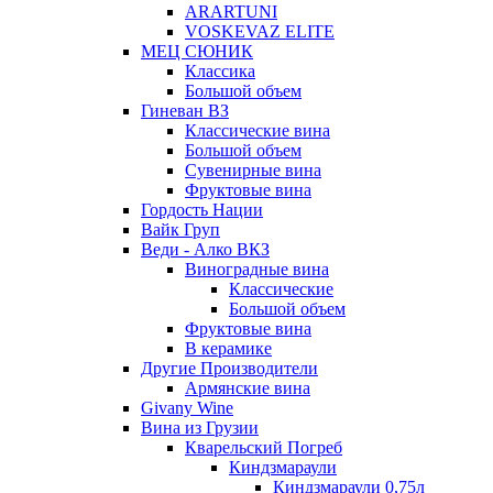
ARARTUNI
VOSKEVAZ ELITE
МЕЦ СЮНИК
Классика
Большой объем
Гиневан ВЗ
Классические вина
Большой объем
Сувенирные вина
Фруктовые вина
Гордость Нации
Вайк Груп
Веди - Алко ВКЗ
Виноградные вина
Классические
Большой объем
Фруктовые вина
В керамике
Другие Производители
Армянские вина
Givany Wine
Вина из Грузии
Кварельский Погреб
Киндзмараули
Киндзмараули 0,75л