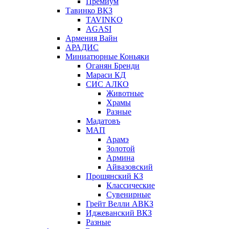
Премиум
Тавинко ВКЗ
TAVINKO
AGASI
Армения Вайн
АРАДИС
Миниатюрные Коньяки
Оганян Бренди
Мараси КД
СИС АЛКО
Животные
Храмы
Разные
Мадатовъ
МАП
Арамэ
Золотой
Армина
Айвазовский
Прошянский КЗ
Классические
Сувенирные
Грейт Велли АВКЗ
Иджеванский ВКЗ
Разные