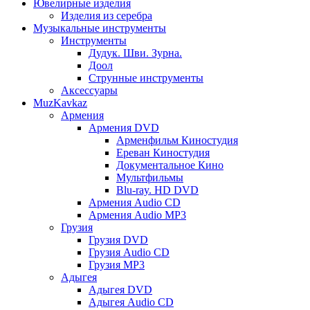
Ювелирные изделия
Изделия из серебра
Музыкальные инструменты
Инструменты
Дудук. Шви. Зурна.
Доол
Струнные инструменты
Аксессуары
MuzKavkaz
Армения
Армения DVD
Арменфильм Киностудия
Ереван Киностудия
Документальное Кино
Мультфильмы
Blu-ray. HD DVD
Армения Audio CD
Армения Audio MP3
Грузия
Грузия DVD
Грузия Audio CD
Грузия MP3
Адыгея
Адыгея DVD
Адыгея Audio CD