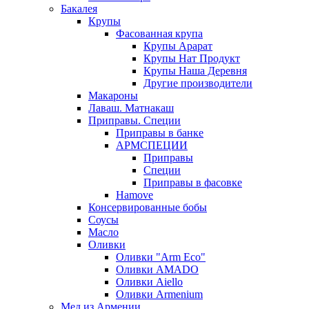
Бакалея
Крупы
Фасованная крупа
Крупы Арарат
Крупы Нат Продукт
Крупы Наша Деревня
Другие производители
Макароны
Лаваш. Матнакаш
Приправы. Специи
Приправы в банке
АРМСПЕЦИИ
Приправы
Специи
Приправы в фасовке
Hamove
Консервированные бобы
Соусы
Масло
Оливки
Оливки "Arm Eco"
Оливки AMADO
Оливки Aiello
Оливки Armenium
Мед из Армении