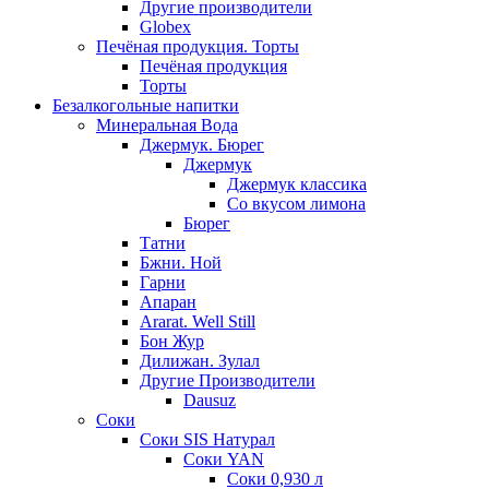
Другие производители
Globex
Печёная продукция. Торты
Печёная продукция
Торты
Безалкогольные напитки
Минеральная Вода
Джермук. Бюрег
Джермук
Джермук классика
Со вкусом лимона
Бюрег
Татни
Бжни. Ной
Гарни
Апаран
Ararat. Well Still
Бон Жур
Дилижан. Зулал
Другие Производители
Dausuz
Соки
Соки SIS Натурал
Соки YAN
Соки 0,930 л