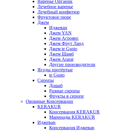
Варенье Органик
Лечебное варенье
Лечебный конфитюр
Фруктовое пюре
Джем
Иджеван
Джем YAN
Джем Агроянс
Джем Фрут Ланд
Джем te Gusto
Джем Шамб
Джем Ararat
Другие производители
Ягоды протёртые
te Gusto
Сиропы
Дошаб
Разные сиропы
Фрукты в сиропе
Овощные Консервации
KERAKUR
Консервация KERAKUR
Маринады KERAKUR
Иджеван
Консервация Иджеван