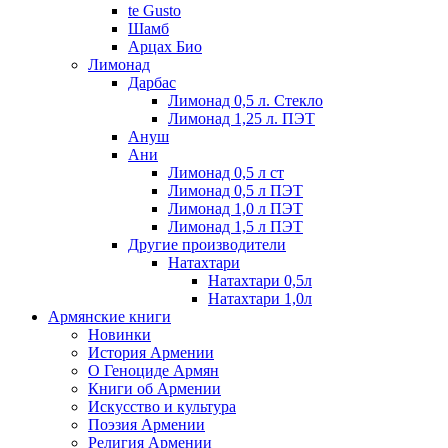
te Gusto
Шамб
Арцах Био
Лимонад
Дарбас
Лимонад 0,5 л. Стекло
Лимонад 1,25 л. ПЭТ
Ануш
Ани
Лимонад 0,5 л ст
Лимонад 0,5 л ПЭТ
Лимонад 1,0 л ПЭТ
Лимонад 1,5 л ПЭТ
Другие производители
Натахтари
Натахтари 0,5л
Натахтари 1,0л
Армянские книги
Новинки
История Армении
О Геноциде Армян
Книги об Армении
Иcкусство и культура
Поэзия Армении
Религия Армении