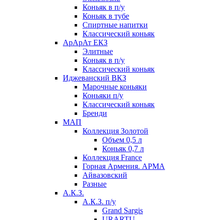
Коньяк в п/у
Коньяк в тубе
Спиртные напитки
Классический коньяк
АрАрАт ЕКЗ
Элитные
Коньяк в п/у
Классический коньяк
Иджеванский ВКЗ
Марочные коньяки
Коньяки п/у
Классический коньяк
Бренди
МАП
Коллекция Золотой
Объем 0,5 л
Коньяк 0,7 л
Коллекция France
Горная Армения. АРМА
Айвазовский
Разные
А.К.З.
А.К.З. п/у
Grand Sargis
URARTU