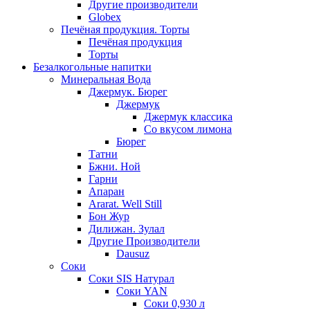
Другие производители
Globex
Печёная продукция. Торты
Печёная продукция
Торты
Безалкогольные напитки
Минеральная Вода
Джермук. Бюрег
Джермук
Джермук классика
Со вкусом лимона
Бюрег
Татни
Бжни. Ной
Гарни
Апаран
Ararat. Well Still
Бон Жур
Дилижан. Зулал
Другие Производители
Dausuz
Соки
Соки SIS Натурал
Соки YAN
Соки 0,930 л