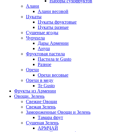
Наборы сухофруктов
Алани
Алани весовой
Цукаты
Цукаты фруктовые
Цукаты разные
Сушеные ягоды
Чурчхела
Дары Армении
Ануш
Фруктовая пастила
Пастила te Gusto
Разное
Орехи
Орехи весовые
Орехи в меду
Te Gusto
Фрукты из Армении
Овощи. Зелень
Свежие Овощи
Свежая Зелень
Замороженные Овощи и Зелень
Тамара фрут
Сушеная Зелень
АРМЧАЙ