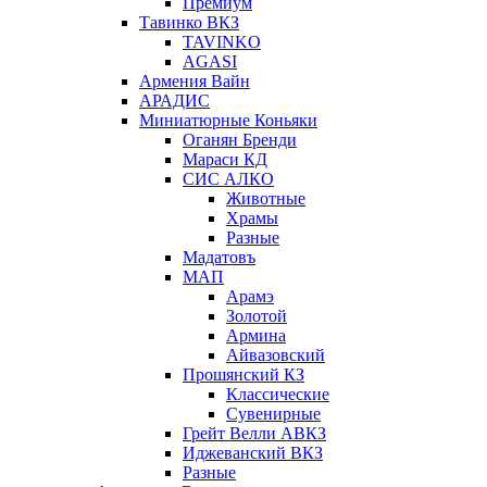
Премиум
Тавинко ВКЗ
TAVINKO
AGASI
Армения Вайн
АРАДИС
Миниатюрные Коньяки
Оганян Бренди
Мараси КД
СИС АЛКО
Животные
Храмы
Разные
Мадатовъ
МАП
Арамэ
Золотой
Армина
Айвазовский
Прошянский КЗ
Классические
Сувенирные
Грейт Велли АВКЗ
Иджеванский ВКЗ
Разные