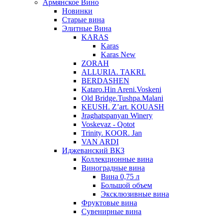
Армянское Вино
Новинки
Старые вина
Элитные Вина
KARAS
Karas
Karas New
ZORAH
ALLURIA. TAKRI.
BERDASHEN
Kataro.Hin Areni.Voskeni
Old Bridge.Tushpa.Malani
KEUSH. Z’art. KOUASH
Jraghatspanyan Winery
Voskevaz - Qotot
Trinity. KOOR. Jan
VAN ARDI
Иджеванский ВКЗ
Коллекционные вина
Виноградные вина
Вина 0,75 л
Большой объем
Эксклюзивные вина
Фруктовые вина
Cувенирные вина