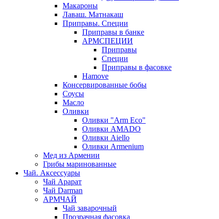
Макароны
Лаваш. Матнакаш
Приправы. Специи
Приправы в банке
АРМСПЕЦИИ
Приправы
Специи
Приправы в фасовке
Hamove
Консервированные бобы
Соусы
Масло
Оливки
Оливки "Arm Eco"
Оливки AMADO
Оливки Aiello
Оливки Armenium
Мед из Армении
Грибы маринованные
Чай. Аксессуары
Чай Арарат
Чай Darman
АРМЧАЙ
Чай заварочный
Прозрачная фасовка