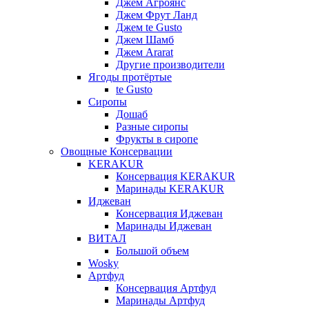
Джем Агроянс
Джем Фрут Ланд
Джем te Gusto
Джем Шамб
Джем Ararat
Другие производители
Ягоды протёртые
te Gusto
Сиропы
Дошаб
Разные сиропы
Фрукты в сиропе
Овощные Консервации
KERAKUR
Консервация KERAKUR
Маринады KERAKUR
Иджеван
Консервация Иджеван
Маринады Иджеван
ВИТАЛ
Большой объем
Wosky
Артфуд
Консервация Артфуд
Маринады Артфуд