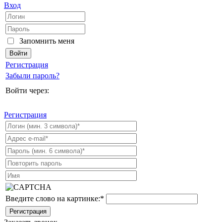
Вход
Запомнить меня
Регистрация
Забыли пароль?
Войти через:
Регистрация
Введите слово на картинке:
*