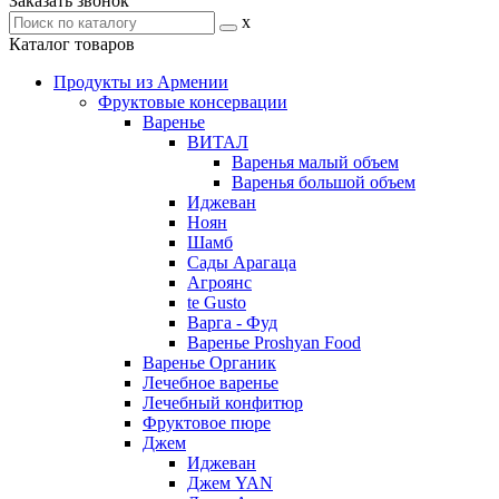
Заказать звонок
x
Каталог товаров
Продукты из Армении
Фруктовые консервации
Варенье
ВИТАЛ
Варенья малый объем
Варенья большой объем
Иджеван
Ноян
Шамб
Сады Арагаца
Агроянс
te Gusto
Варга - Фуд
Варенье Proshyan Food
Варенье Органик
Лечебное варенье
Лечебный конфитюр
Фруктовое пюре
Джем
Иджеван
Джем YAN