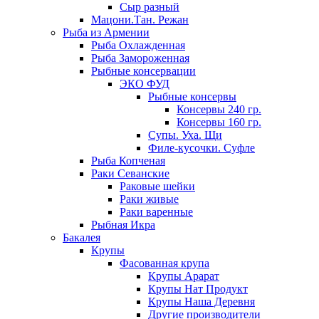
Сыр разный
Мацони.Тан. Режан
Рыба из Армении
Рыба Охлажденная
Рыба Замороженная
Рыбные консервации
ЭКО ФУД
Рыбные консервы
Консервы 240 гр.
Консервы 160 гр.
Супы. Уха. Щи
Филе-кусочки. Суфле
Рыба Копченая
Раки Севанские
Раковые шейки
Раки живые
Раки варенные
Рыбная Икра
Бакалея
Крупы
Фасованная крупа
Крупы Арарат
Крупы Нат Продукт
Крупы Наша Деревня
Другие производители