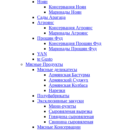
Ноян
Консервация Ноян
Маринады Ноян
Сады Арагаца
Агроянс
Консервация Агроянс
Маринады Агроянс
Прошян Фуд
Консервация Прошян Фуд
Маринады Прошян Фуд
YAN
te Gusto
Мясные Продукты
Мясные деликатесы
Армянская Бастурма
Армянский Суджух
Армянская Колбаса
Нарезки
Полуфабрикаты
Эксклюзивные закуски
Мини-рулеты
Сыровяленая вырезка
Говядина сыровяленая
Свинина сыровяленая
Мясные Консервации