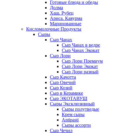
Готовые блюда и обеды
Долма
Хаш. Рубец
Ариса. Кавурма
Маринованные
Кисломолочные Продукты
Сыры
Сыр Чанах
Сыр Чанах в ведре
Сыр Чанах Экокат
Сыр Лори
Сыр Лори Премиум
Сыр Лори Экокат
Сыр Лори разный
Сыр Качотта
Сыр Овечий
Сыр Козий
Сыр в Керамике
Сыр ЭКОТАВУШ
Сыры Эксклюзивный
Сыры полутведые
Крем сыры
Antipasti
Сыры ассорти
Сыр Чечил