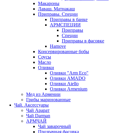
Макароны
Лаваш. Матнакаш
Приправы. Специи
Приправы в банке
АРМСПЕЦИИ
Приправы
Специи
Приправы в фасовке
Hamove
Консервированные бобы
Соусы
Масло
Оливки
Оливки "Arm Eco"
Оливки AMADO
Оливки Aiello
Оливки Armenium
Мед из Армении
Грибы маринованные
Чай. Аксессуары
Чай Арарат
Чай Darman
АРМЧАЙ
Чай заварочный
Прозрачная фасовка