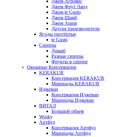
Джем Агроянс
Джем Фрут Ланд
Джем te Gusto
Джем Шамб
Джем Ararat
Другие производители
Ягоды протёртые
te Gusto
Сиропы
Дошаб
Разные сиропы
Фрукты в сиропе
Овощные Консервации
KERAKUR
Консервация KERAKUR
Маринады KERAKUR
Иджеван
Консервация Иджеван
Маринады Иджеван
ВИТАЛ
Большой объем
Wosky
Артфуд
Консервация Артфуд
Маринады Артфуд