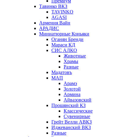
Премиум
Тавинко ВКЗ
TAVINKO
AGASI
Армения Вайн
АРАДИС
Миниатюрные Коньяки
Оганян Бренди
Мараси КД
СИС АЛКО
Животные
Храмы
Разные
Мадатовъ
МАП
Арамэ
Золотой
Армина
Айвазовский
Прошянский КЗ
Классические
Сувенирные
Грейт Велли АВКЗ
Иджеванский ВКЗ
Разные