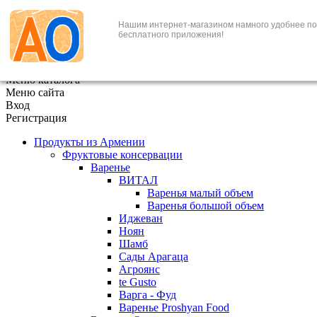
+7 (495) 646-888-1
Нашим интернет-магазином намного удобнее по
бесплатного приложения!
В корзине
0
товаров
x
Меню каталога
Меню сайта
Вход
Регистрация
Продукты из Армении
Фруктовые консервации
Варенье
ВИТАЛ
Варенья малый объем
Варенья большой объем
Иджеван
Ноян
Шамб
Сады Арагаца
Агроянс
te Gusto
Варга - Фуд
Варенье Proshyan Food