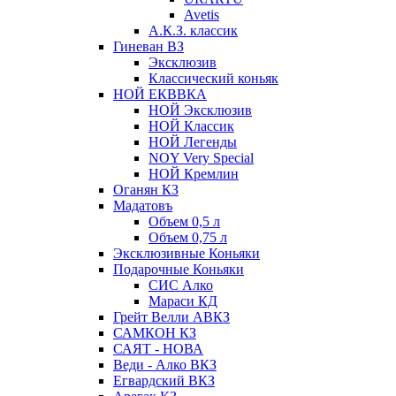
Avetis
А.К.З. классик
Гиневан ВЗ
Эксклюзив
Классический коньяк
НОЙ ЕКВВКА
НОЙ Эксклюзив
НОЙ Классик
НОЙ Легенды
NOY Very Speсial
НОЙ Кремлин
Оганян КЗ
Мадатовъ
Объем 0,5 л
Объем 0,75 л
Эксклюзивные Коньяки
Подарочные Коньяки
СИС Алко
Мараси КД
Грейт Велли АВКЗ
САМКОН КЗ
САЯТ - НОВА
Веди - Алко ВКЗ
Егвардский ВКЗ