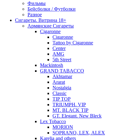
Фильмы
Бейсболки / Футболки
Разное
Сигареты. Витрина 18+
Армянские Сигареты
Cigaronne
Cigaronne
Tattoo by Cigaronne
Center
AMG
5th Street
Mackintosh
GRAND TABACCO
Akhtamar
Ararat
Nostalgia
Classic
TIP TOP
TRIUMPH. VIP
MT. BLACK TIP
GT. Elegant. New Bleck
Lex Tobacco
MORION
SOPRANO, LEX, ALEX
Karelia and others