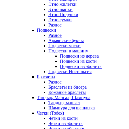
Этно жилетки
Этно шапки
Этно Подушки
Этно сумки
Разное
Подвески
Разное
Армянские буквы
Подвески маски
Подвески в машину
Подвески из дерева
Подвески из кости
Подвески из эбонита
Подвески Ностальгия
Браслеты
Разное
Браслеты из бисера
Кожаные браслеты
Тандыр, Мангал, Шампура
Тандыр, мангал
Шампура для шашлыка
Четки (Тзбех)
Четки из кости
Четки из эбонита
Четки из обсидиана