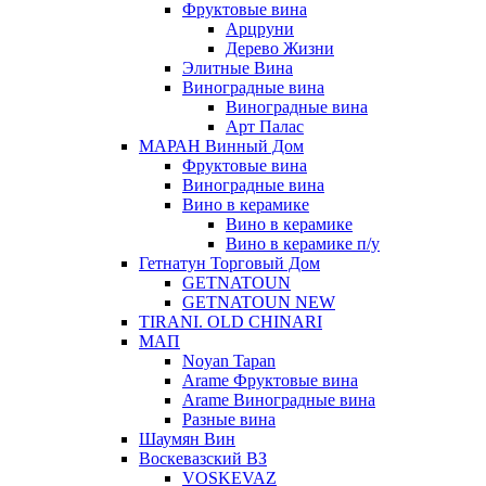
Фруктовые вина
Арцруни
Дерево Жизни
Элитные Вина
Виноградные вина
Виноградные вина
Арт Палас
МАРАН Винный Дом
Фруктовые вина
Виноградные вина
Вино в керамике
Вино в керамике
Вино в керамике п/у
Гетнатун Торговый Дом
GETNATOUN
GETNATOUN NEW
TIRANI. OLD CHINARI
МАП
Noyan Tapan
Arame Фруктовые вина
Arame Виноградные вина
Разные вина
Шаумян Вин
Воскевазский ВЗ
VOSKEVAZ