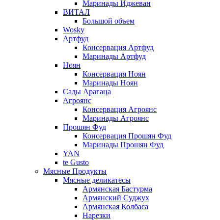
Маринады Иджеван
ВИТАЛ
Большой объем
Wosky
Артфуд
Консервация Артфуд
Маринады Артфуд
Ноян
Консервация Ноян
Маринады Ноян
Сады Арагаца
Агроянс
Консервация Агроянс
Маринады Агроянс
Прошян Фуд
Консервация Прошян Фуд
Маринады Прошян Фуд
YAN
te Gusto
Мясные Продукты
Мясные деликатесы
Армянская Бастурма
Армянский Суджух
Армянская Колбаса
Нарезки