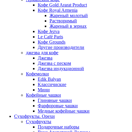
Кофе Gold Ararat Product
Кофе Royal Armenia
Жареный молотый
Растворимый
Жареный в зернах
Кофе Jezva
Le Café Paris
Кофе Grounds
Другие производители
джезва для кофе
Джезва
Джезва с песком
Джезва индукционной
Кофемолки
Edik Balyan
Классичиские
Мини
Кофейные чашки
Глиняные чашки
Фарфоровые чашки
Медные кофейные чашки
Сухофрукты. Орехи
Сухофрукты
Подарочные наборы