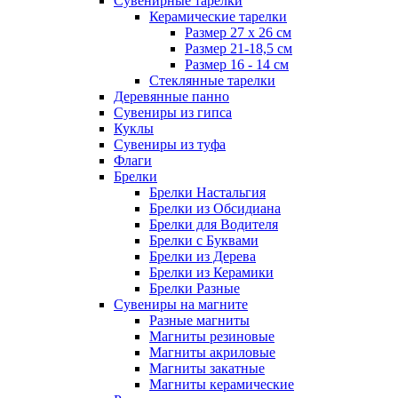
Сувенирные тарелки
Керамические тарелки
Размер 27 х 26 см
Размер 21-18,5 см
Размер 16 - 14 см
Стеклянные тарелки
Деревянные панно
Сувениры из гипса
Куклы
Сувениры из туфа
Флаги
Брелки
Брелки Настальгия
Брелки из Обсидиана
Брелки для Водителя
Брелки с Буквами
Брелки из Дерева
Брелки из Керамики
Брелки Разные
Сувениры на магните
Разные магниты
Магниты резиновые
Магниты акриловые
Магниты закатные
Магниты керамические