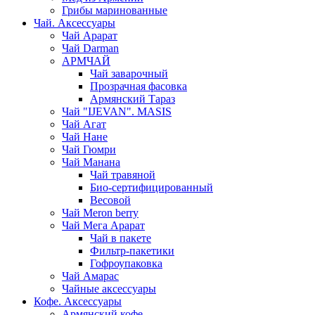
Грибы маринованные
Чай. Аксессуары
Чай Арарат
Чай Darman
АРМЧАЙ
Чай заварочный
Прозрачная фасовка
Армянский Тараз
Чай "IJEVAN". MASIS
Чай Агат
Чай Нане
Чай Гюмри
Чай Манана
Чай травяной
Био-сертифицированный
Весовой
Чай Meron berry
Чай Мега Арарат
Чай в пакете
Фильтр-пакетики
Гофроупаковка
Чай Амарас
Чайные аксессуары
Кофе. Аксессуары
Армянский кофе