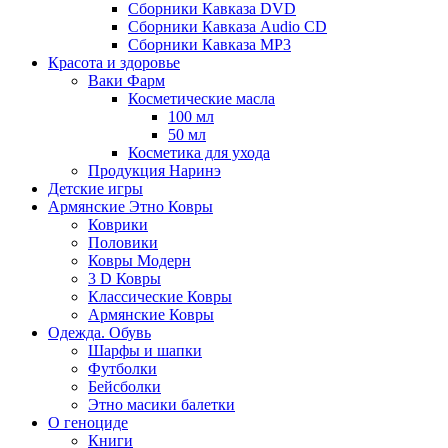
Сборники Кавказа DVD
Сборники Кавказа Audio CD
Сборники Кавказа MP3
Красота и здоровье
Ваки Фарм
Косметические масла
100 мл
50 мл
Косметика для ухода
Продукция Наринэ
Детские игры
Армянские Этно Ковры
Коврики
Половики
Ковры Модерн
3 D Ковры
Классические Ковры
Армянские Ковры
Одежда. Обувь
Шарфы и шапки
Футболки
Бейсболки
Этно масики балетки
О геноциде
Книги