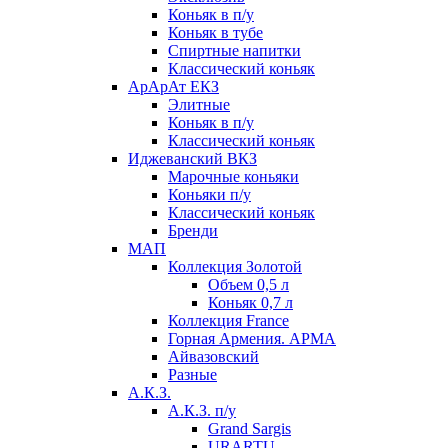
Коньяк в п/у
Коньяк в тубе
Спиртные напитки
Классический коньяк
АрАрАт ЕКЗ
Элитные
Коньяк в п/у
Классический коньяк
Иджеванский ВКЗ
Марочные коньяки
Коньяки п/у
Классический коньяк
Бренди
МАП
Коллекция Золотой
Объем 0,5 л
Коньяк 0,7 л
Коллекция France
Горная Армения. АРМА
Айвазовский
Разные
А.К.З.
А.К.З. п/у
Grand Sargis
URARTU