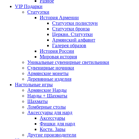
Разное
VIP Подарки
Статуэтки
История Армении
Статуэтки полистоун
Статуэтки бронза
Церкви. Статуэтки
Армянский алфавит
Галерея образов
История России
Мировая история
Уникальные сувенирные светильники
Сувенирные ночники
Армянские монеты
Деревянные изделия
Настольные игры
Армянские Нарды
Нарды + Шахматы
Шахматы
Ломберные столы
Аксессуары для нард
Аксессуары
Фишки для нард
Кости. Зары
Другие производители