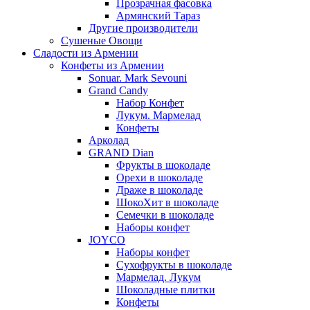
Прозрачная фасовка
Армянский Тараз
Другие производители
Сушеные Овощи
Сладости из Армении
Конфеты из Армении
Sonuar. Mark Sevouni
Grand Candy
Набор Конфет
Лукум. Мармелад
Конфеты
Арколад
GRAND Dian
Фрукты в шоколаде
Орехи в шоколаде
Драже в шоколаде
ШокоХит в шоколаде
Семечки в шоколаде
Наборы конфет
JOYCO
Наборы конфет
Сухофрукты в шоколаде
Мармелад. Лукум
Шоколадные плитки
Конфеты