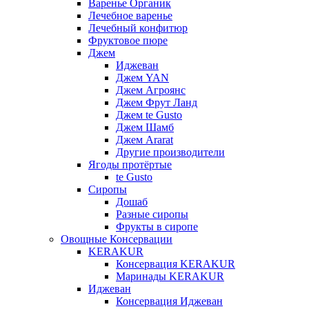
Варенье Органик
Лечебное варенье
Лечебный конфитюр
Фруктовое пюре
Джем
Иджеван
Джем YAN
Джем Агроянс
Джем Фрут Ланд
Джем te Gusto
Джем Шамб
Джем Ararat
Другие производители
Ягоды протёртые
te Gusto
Сиропы
Дошаб
Разные сиропы
Фрукты в сиропе
Овощные Консервации
KERAKUR
Консервация KERAKUR
Маринады KERAKUR
Иджеван
Консервация Иджеван