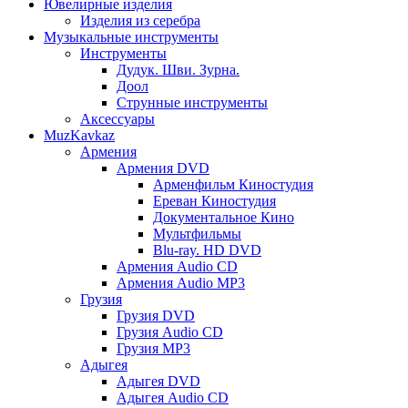
Ювелирные изделия
Изделия из серебра
Музыкальные инструменты
Инструменты
Дудук. Шви. Зурна.
Доол
Струнные инструменты
Аксессуары
MuzKavkaz
Армения
Армения DVD
Арменфильм Киностудия
Ереван Киностудия
Документальное Кино
Мультфильмы
Blu-ray. HD DVD
Армения Audio CD
Армения Audio MP3
Грузия
Грузия DVD
Грузия Audio CD
Грузия MP3
Адыгея
Адыгея DVD
Адыгея Audio CD