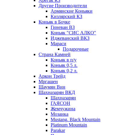
Арегак КЗ
Другие Производители
Армянские Коньяки
Кизлярский КЗ
Коньяк в Бочке
Гиневан ВЗ
Коньяк "СИС АЛКО"
Иджеванский ВКЗ
Мараси
Подарочные
Страна Камней
Коньяк в п/у
Коньяк 0,5 л.
Коньяк 0,2 л.
Аркон Трейд
Мргашен
Шаумян Вин
Шахназарян ВКД
Шахназарян
ГАЯСОН
Жемчужина
Мозаика
Mustang. Black Mountain
Platinum Mountain
Parakar