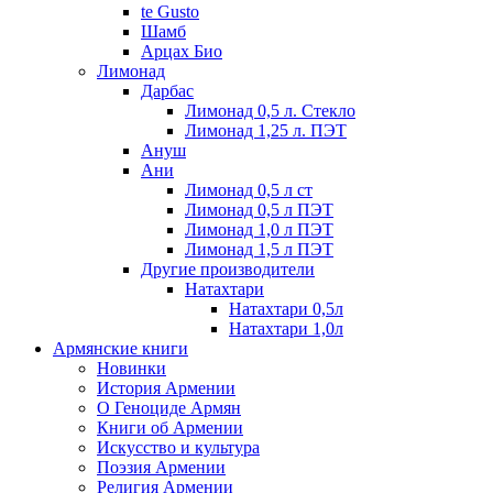
te Gusto
Шамб
Арцах Био
Лимонад
Дарбас
Лимонад 0,5 л. Стекло
Лимонад 1,25 л. ПЭТ
Ануш
Ани
Лимонад 0,5 л ст
Лимонад 0,5 л ПЭТ
Лимонад 1,0 л ПЭТ
Лимонад 1,5 л ПЭТ
Другие производители
Натахтари
Натахтари 0,5л
Натахтари 1,0л
Армянские книги
Новинки
История Армении
О Геноциде Армян
Книги об Армении
Иcкусство и культура
Поэзия Армении
Религия Армении