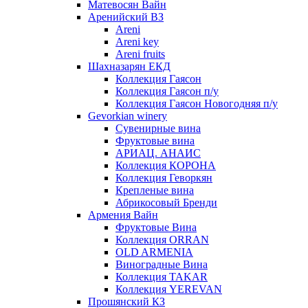
Матевосян Вайн
Аренийский ВЗ
Areni
Areni key
Areni fruits
Шахназарян ЕКД
Коллекция Гаясон
Коллекция Гаясон п/у
Коллекция Гаясон Новогодняя п/у
Gevorkian winery
Сувенирные вина
Фруктовые вина
АРИАЦ. АНАИС
Коллекция КОРОНА
Коллекция Геворкян
Крепленые вина
Абрикосовый Бренди
Армения Вайн
Фруктовые Вина
Коллекция ORRAN
OLD ARMENIA
Виноградные Вина
Коллекция TAKAR
Коллекция YEREVAN
Прошянский КЗ