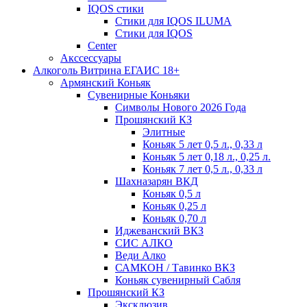
IQOS стики
Стики для IQOS ILUMA
Стики для IQOS
Сenter
Акссессуары
Алкоголь Витрина ЕГАИС 18+
Армянский Коньяк
Сувенирные Коньяки
Символы Нового 2026 Года
Прошянский КЗ
Элитные
Коньяк 5 лет 0,5 л., 0,33 л
Коньяк 5 лет 0,18 л., 0,25 л.
Коньяк 7 лет 0,5 л., 0,33 л
Шахназарян ВКД
Коньяк 0,5 л
Коньяк 0,25 л
Коньяк 0,70 л
Иджеванский ВКЗ
СИС АЛКО
Веди Алко
САМКОН / Тавинко ВКЗ
Коньяк сувенирный Сабля
Прошянский КЗ
Эксклюзив