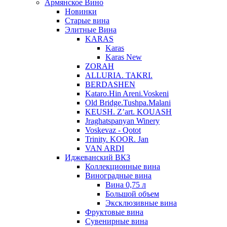
Армянское Вино
Новинки
Старые вина
Элитные Вина
KARAS
Karas
Karas New
ZORAH
ALLURIA. TAKRI.
BERDASHEN
Kataro.Hin Areni.Voskeni
Old Bridge.Tushpa.Malani
KEUSH. Z’art. KOUASH
Jraghatspanyan Winery
Voskevaz - Qotot
Trinity. KOOR. Jan
VAN ARDI
Иджеванский ВКЗ
Коллекционные вина
Виноградные вина
Вина 0,75 л
Большой объем
Эксклюзивные вина
Фруктовые вина
Cувенирные вина