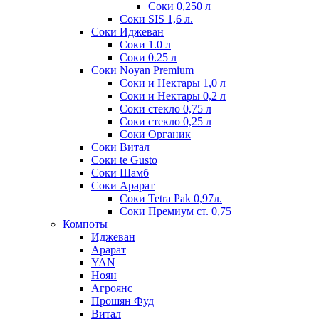
Соки 0,250 л
Соки SIS 1,6 л.
Соки Иджеван
Соки 1.0 л
Соки 0.25 л
Соки Noyan Premium
Соки и Нектары 1,0 л
Соки и Нектары 0,2 л
Соки стекло 0,75 л
Соки стекло 0,25 л
Соки Органик
Соки Витал
Соки te Gusto
Соки Шамб
Соки Арарат
Соки Tetra Pak 0,97л.
Соки Премиум ст. 0,75
Компоты
Иджеван
Арарат
YAN
Ноян
Агроянс
Прошян Фуд
Витал