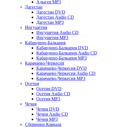
Адыгея MP3
Дагестан
Дагестан DVD
Дагестан Audio CD
Дагестан MP3
Ингушетия
Ингушетия Audio CD
Ингушетия MP3
Кабардино-Балкария
Кабардино-Балкария DVD
Кабардино-Балкария Audio CD
Кабардино-Балкария MP3
Карачаево-Черкесия
Карачаево-Черкесия DVD
Карачаево-Черкесия Audio CD
Карачаево-Черкесия MP3
Осетия
Осетия DVD
Осетия Audio CD
Осетия MP3
Чечня
Чечня DVD
Чечня Audio CD
Чечня MP3
Сборники Кавказа