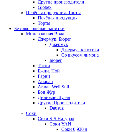
Другие производители
Globex
Печёная продукция. Торты
Печёная продукция
Торты
Безалкогольные напитки
Минеральная Вода
Джермук. Бюрег
Джермук
Джермук классика
Со вкусом лимона
Бюрег
Татни
Бжни. Ной
Гарни
Апаран
Ararat. Well Still
Бон Жур
Дилижан. Зулал
Другие Производители
Dausuz
Соки
Соки SIS Натурал
Соки YAN
Соки 0,930 л