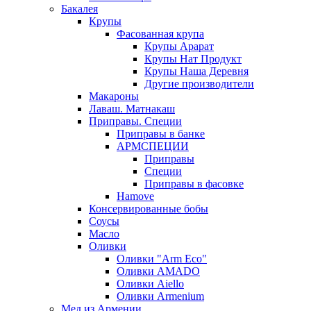
Бакалея
Крупы
Фасованная крупа
Крупы Арарат
Крупы Нат Продукт
Крупы Наша Деревня
Другие производители
Макароны
Лаваш. Матнакаш
Приправы. Специи
Приправы в банке
АРМСПЕЦИИ
Приправы
Специи
Приправы в фасовке
Hamove
Консервированные бобы
Соусы
Масло
Оливки
Оливки "Arm Eco"
Оливки AMADO
Оливки Aiello
Оливки Armenium
Мед из Армении