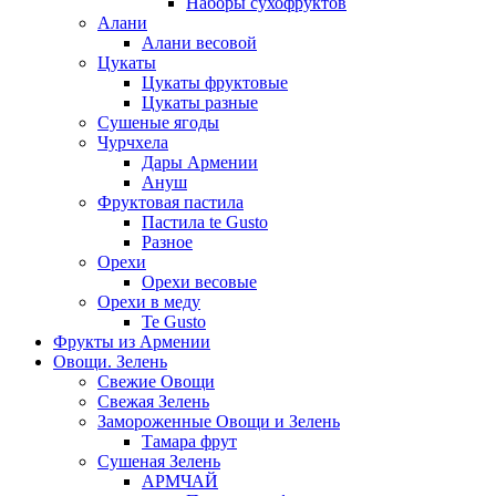
Наборы сухофруктов
Алани
Алани весовой
Цукаты
Цукаты фруктовые
Цукаты разные
Сушеные ягоды
Чурчхела
Дары Армении
Ануш
Фруктовая пастила
Пастила te Gusto
Разное
Орехи
Орехи весовые
Орехи в меду
Te Gusto
Фрукты из Армении
Овощи. Зелень
Свежие Овощи
Свежая Зелень
Замороженные Овощи и Зелень
Тамара фрут
Сушеная Зелень
АРМЧАЙ