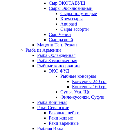
Сыр ЭКОТАВУШ
Сыры Эксклюзивный
Сыры полутведые
Крем сыры
Antipasti
Сыры ассорти
Сыр Чечил
Сыр разный
Мацони.Тан. Режан
Рыба из Армении
Рыба Охлажденная
Рыба Замороженная
Рыбные консервации
ЭКО ФУД
Рыбные консервы
Консервы 240 гр.
Консервы 160 гр.
Супы. Уха. Щи
Филе-кусочки. Суфле
Рыба Копченая
Раки Севанские
Раковые шейки
Раки живые
Раки варенные
Рыбная Икра