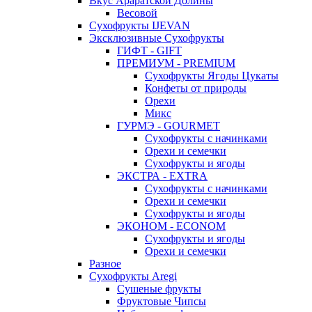
Вкус Араратской Долины
Весовой
Сухофрукты IJEVAN
Эксклюзивные Сухофрукты
ГИФТ - GIFT
ПРЕМИУМ - PREMIUM
Сухофрукты Ягоды Цукаты
Конфеты от природы
Орехи
Микс
ГУРМЭ - GOURMET
Сухофрукты с начинками
Орехи и семечки
Сухофрукты и ягоды
ЭКСТРА - EXTRA
Сухофрукты с начинками
Орехи и семечки
Сухофрукты и ягоды
ЭКОНОМ - ECONOM
Сухофрукты и ягоды
Орехи и семечки
Разное
Сухофрукты Aregi
Сушеные фрукты
Фруктовые Чипсы