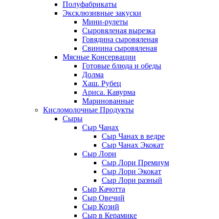
Полуфабрикаты
Эксклюзивные закуски
Мини-рулеты
Сыровяленая вырезка
Говядина сыровяленая
Свинина сыровяленая
Мясные Консервации
Готовые блюда и обеды
Долма
Хаш. Рубец
Ариса. Кавурма
Маринованные
Кисломолочные Продукты
Сыры
Сыр Чанах
Сыр Чанах в ведре
Сыр Чанах Экокат
Сыр Лори
Сыр Лори Премиум
Сыр Лори Экокат
Сыр Лори разный
Сыр Качотта
Сыр Овечий
Сыр Козий
Сыр в Керамике