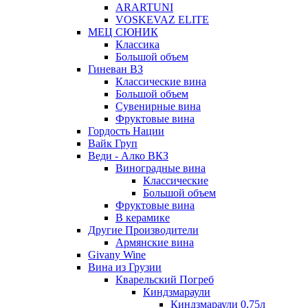
ARARTUNI
VOSKEVAZ ELITE
МЕЦ СЮНИК
Классика
Большой объем
Гиневан ВЗ
Классические вина
Большой объем
Сувенирные вина
Фруктовые вина
Гордость Нации
Вайк Груп
Веди - Алко ВКЗ
Виноградные вина
Классические
Большой объем
Фруктовые вина
В керамике
Другие Производители
Армянские вина
Givany Wine
Вина из Грузии
Кварельский Погреб
Киндзмараули
Киндзмараули 0,75л