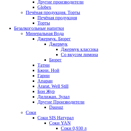
Другие производители
Globex
Печёная продукция. Торты
Печёная продукция
Торты
Безалкогольные напитки
Минеральная Вода
Джермук. Бюрег
Джермук
Джермук классика
Со вкусом лимона
Бюрег
Татни
Бжни. Ной
Гарни
Апаран
Ararat. Well Still
Бон Жур
Дилижан. Зулал
Другие Производители
Dausuz
Соки
Соки SIS Натурал
Соки YAN
Соки 0,930 л