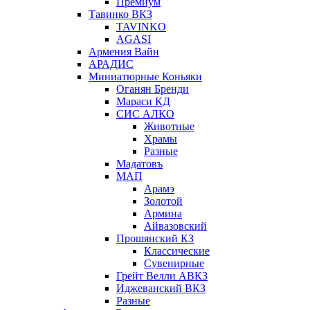
Премиум
Тавинко ВКЗ
TAVINKO
AGASI
Армения Вайн
АРАДИС
Миниатюрные Коньяки
Оганян Бренди
Мараси КД
СИС АЛКО
Животные
Храмы
Разные
Мадатовъ
МАП
Арамэ
Золотой
Армина
Айвазовский
Прошянский КЗ
Классические
Сувенирные
Грейт Велли АВКЗ
Иджеванский ВКЗ
Разные