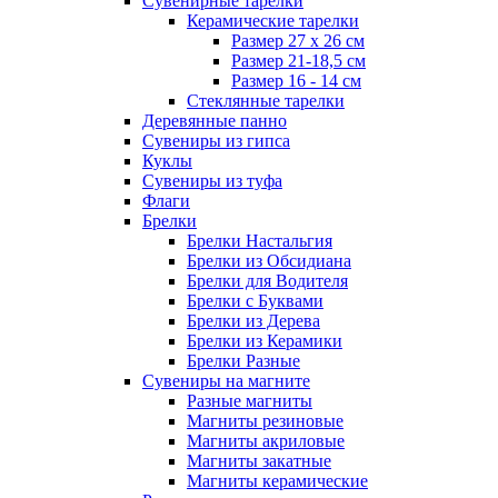
Сувенирные тарелки
Керамические тарелки
Размер 27 х 26 см
Размер 21-18,5 см
Размер 16 - 14 см
Стеклянные тарелки
Деревянные панно
Сувениры из гипса
Куклы
Сувениры из туфа
Флаги
Брелки
Брелки Настальгия
Брелки из Обсидиана
Брелки для Водителя
Брелки с Буквами
Брелки из Дерева
Брелки из Керамики
Брелки Разные
Сувениры на магните
Разные магниты
Магниты резиновые
Магниты акриловые
Магниты закатные
Магниты керамические