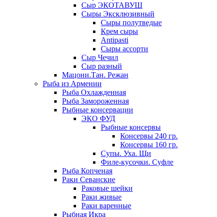
Сыр ЭКОТАВУШ
Сыры Эксклюзивный
Сыры полутведые
Крем сыры
Antipasti
Сыры ассорти
Сыр Чечил
Сыр разный
Мацони.Тан. Режан
Рыба из Армении
Рыба Охлажденная
Рыба Замороженная
Рыбные консервации
ЭКО ФУД
Рыбные консервы
Консервы 240 гр.
Консервы 160 гр.
Супы. Уха. Щи
Филе-кусочки. Суфле
Рыба Копченая
Раки Севанские
Раковые шейки
Раки живые
Раки варенные
Рыбная Икра