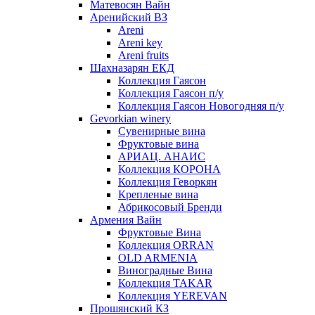
Матевосян Вайн
Аренийский ВЗ
Areni
Areni key
Areni fruits
Шахназарян ЕКД
Коллекция Гаясон
Коллекция Гаясон п/у
Коллекция Гаясон Новогодняя п/у
Gevorkian winery
Сувенирные вина
Фруктовые вина
АРИАЦ. АНАИС
Коллекция КОРОНА
Коллекция Геворкян
Крепленые вина
Абрикосовый Бренди
Армения Вайн
Фруктовые Вина
Коллекция ORRAN
OLD ARMENIA
Виноградные Вина
Коллекция TAKAR
Коллекция YEREVAN
Прошянский КЗ