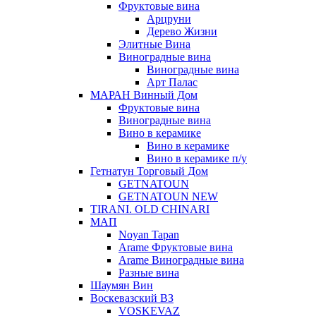
Фруктовые вина
Арцруни
Дерево Жизни
Элитные Вина
Виноградные вина
Виноградные вина
Арт Палас
МАРАН Винный Дом
Фруктовые вина
Виноградные вина
Вино в керамике
Вино в керамике
Вино в керамике п/у
Гетнатун Торговый Дом
GETNATOUN
GETNATOUN NEW
TIRANI. OLD CHINARI
МАП
Noyan Tapan
Arame Фруктовые вина
Arame Виноградные вина
Разные вина
Шаумян Вин
Воскевазский ВЗ
VOSKEVAZ