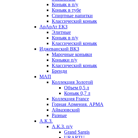
Коньяк в п/у
Коньяк в тубе
Спиртные напитки
Классический коньяк
АрАрАт ЕКЗ
Элитные
Коньяк в п/у
Классический коньяк
Иджеванский ВКЗ
Марочные коньяки
Коньяки п/у
Классический коньяк
Бренди
МАП
Коллекция Золотой
Объем 0,5 л
Коньяк 0,7 л
Коллекция France
Горная Армения. АРМА
Айвазовский
Разные
А.К.З.
А.К.З. п/у
Grand Sargis
URARTU