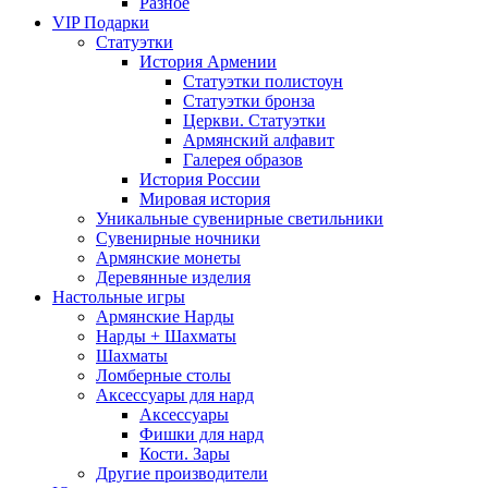
Разное
VIP Подарки
Статуэтки
История Армении
Статуэтки полистоун
Статуэтки бронза
Церкви. Статуэтки
Армянский алфавит
Галерея образов
История России
Мировая история
Уникальные сувенирные светильники
Сувенирные ночники
Армянские монеты
Деревянные изделия
Настольные игры
Армянские Нарды
Нарды + Шахматы
Шахматы
Ломберные столы
Аксессуары для нард
Аксессуары
Фишки для нард
Кости. Зары
Другие производители