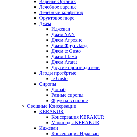
Варенье Органик
Лечебное варенье
Лечебный конфитюр
Фруктовое пюре
Джем
Иджеван
Джем YAN
Джем Агроянс
Джем Фрут Ланд
Джем te Gusto
Джем Шамб
Джем Ararat
Другие производители
Ягоды протёртые
te Gusto
Сиропы
Дошаб
Разные сиропы
Фрукты в сиропе
Овощные Консервации
KERAKUR
Консервация KERAKUR
Маринады KERAKUR
Иджеван
Консервация Иджеван