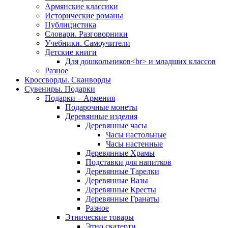
Армянские классики
Исторические романы
Публицистика
Словари. Разговорники
Учебники. Самоучители
Детские книги
Для дошкольников<br> и младших классов
Разное
Кроссворды. Сканворды
Сувениры. Подарки
Подарки – Армения
Подарочные монеты
Деревянные изделия
Деревянные часы
Часы настольные
Часы настенные
Деревянные Храмы
Подставки для напитков
Деревянные Тарелки
Деревянные Вазы
Деревянные Кресты
Деревянные Гранаты
Разное
Этнические товары
Этно скатерти