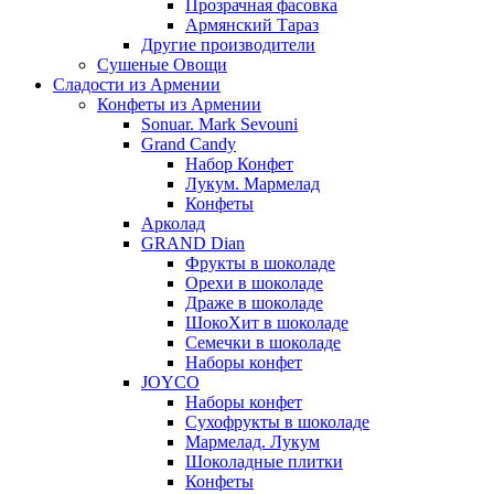
Прозрачная фасовка
Армянский Тараз
Другие производители
Сушеные Овощи
Сладости из Армении
Конфеты из Армении
Sonuar. Mark Sevouni
Grand Candy
Набор Конфет
Лукум. Мармелад
Конфеты
Арколад
GRAND Dian
Фрукты в шоколаде
Орехи в шоколаде
Драже в шоколаде
ШокоХит в шоколаде
Семечки в шоколаде
Наборы конфет
JOYCO
Наборы конфет
Сухофрукты в шоколаде
Мармелад. Лукум
Шоколадные плитки
Конфеты