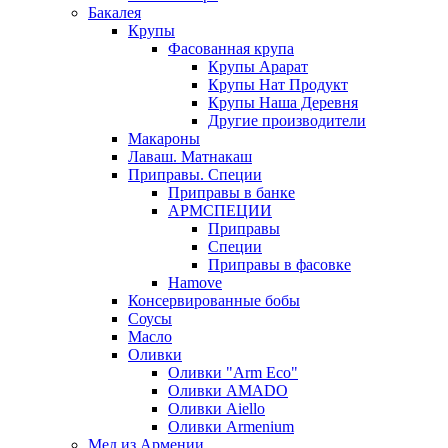
Бакалея
Крупы
Фасованная крупа
Крупы Арарат
Крупы Нат Продукт
Крупы Наша Деревня
Другие производители
Макароны
Лаваш. Матнакаш
Приправы. Специи
Приправы в банке
АРМСПЕЦИИ
Приправы
Специи
Приправы в фасовке
Hamove
Консервированные бобы
Соусы
Масло
Оливки
Оливки "Arm Eco"
Оливки AMADO
Оливки Aiello
Оливки Armenium
Мед из Армении