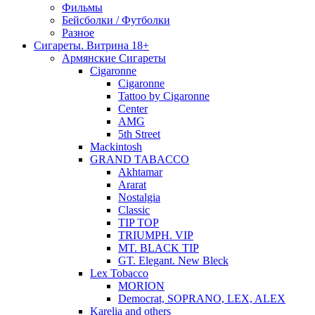
Фильмы
Бейсболки / Футболки
Разное
Сигареты. Витрина 18+
Армянские Сигареты
Cigaronne
Cigaronne
Tattoo by Cigaronne
Center
AMG
5th Street
Mackintosh
GRAND TABACCO
Akhtamar
Ararat
Nostalgia
Classic
TIP TOP
TRIUMPH. VIP
MT. BLACK TIP
GT. Elegant. New Bleck
Lex Tobacco
MORION
Democrat, SOPRANO, LEX, ALEX
Karelia and others