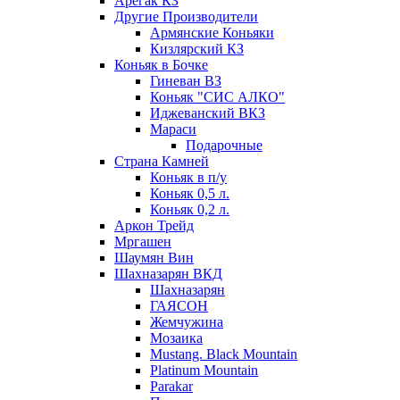
Арегак КЗ
Другие Производители
Армянские Коньяки
Кизлярский КЗ
Коньяк в Бочке
Гиневан ВЗ
Коньяк "СИС АЛКО"
Иджеванский ВКЗ
Мараси
Подарочные
Страна Камней
Коньяк в п/у
Коньяк 0,5 л.
Коньяк 0,2 л.
Аркон Трейд
Мргашен
Шаумян Вин
Шахназарян ВКД
Шахназарян
ГАЯСОН
Жемчужина
Мозаика
Mustang. Black Mountain
Platinum Mountain
Parakar