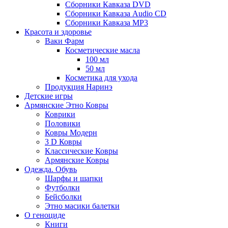
Сборники Кавказа DVD
Сборники Кавказа Audio CD
Сборники Кавказа MP3
Красота и здоровье
Ваки Фарм
Косметические масла
100 мл
50 мл
Косметика для ухода
Продукция Наринэ
Детские игры
Армянские Этно Ковры
Коврики
Половики
Ковры Модерн
3 D Ковры
Классические Ковры
Армянские Ковры
Одежда. Обувь
Шарфы и шапки
Футболки
Бейсболки
Этно масики балетки
О геноциде
Книги