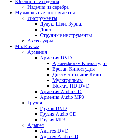
Ювелирные изделия
Изделия из серебра
Музыкальные инструменты
Инструменты
Дудук. Шви. Зурна.
Доол
Струнные инструменты
Аксессуары
MuzKavkaz
Армения
Армения DVD
Арменфильм Киностудия
Ереван Киностудия
Документальное Кино
Мультфильмы
Blu-ray. HD DVD
Армения Audio CD
Армения Audio MP3
Грузия
Грузия DVD
Грузия Audio CD
Грузия MP3
Адыгея
Адыгея DVD
Адыгея Audio CD