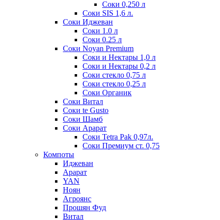
Соки 0,250 л
Соки SIS 1,6 л.
Соки Иджеван
Соки 1.0 л
Соки 0.25 л
Соки Noyan Premium
Соки и Нектары 1,0 л
Соки и Нектары 0,2 л
Соки стекло 0,75 л
Соки стекло 0,25 л
Соки Органик
Соки Витал
Соки te Gusto
Соки Шамб
Соки Арарат
Соки Tetra Pak 0,97л.
Соки Премиум ст. 0,75
Компоты
Иджеван
Арарат
YAN
Ноян
Агроянс
Прошян Фуд
Витал