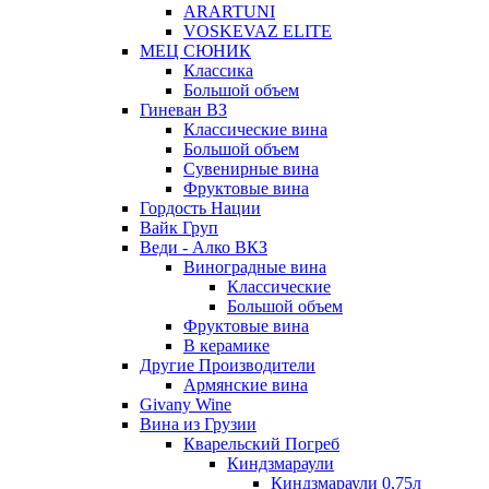
ARARTUNI
VOSKEVAZ ELITE
МЕЦ СЮНИК
Классика
Большой объем
Гиневан ВЗ
Классические вина
Большой объем
Сувенирные вина
Фруктовые вина
Гордость Нации
Вайк Груп
Веди - Алко ВКЗ
Виноградные вина
Классические
Большой объем
Фруктовые вина
В керамике
Другие Производители
Армянские вина
Givany Wine
Вина из Грузии
Кварельский Погреб
Киндзмараули
Киндзмараули 0,75л