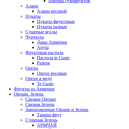
Наборы сухофруктов
Алани
Алани весовой
Цукаты
Цукаты фруктовые
Цукаты разные
Сушеные ягоды
Чурчхела
Дары Армении
Ануш
Фруктовая пастила
Пастила te Gusto
Разное
Орехи
Орехи весовые
Орехи в меду
Te Gusto
Фрукты из Армении
Овощи. Зелень
Свежие Овощи
Свежая Зелень
Замороженные Овощи и Зелень
Тамара фрут
Сушеная Зелень
АРМЧАЙ