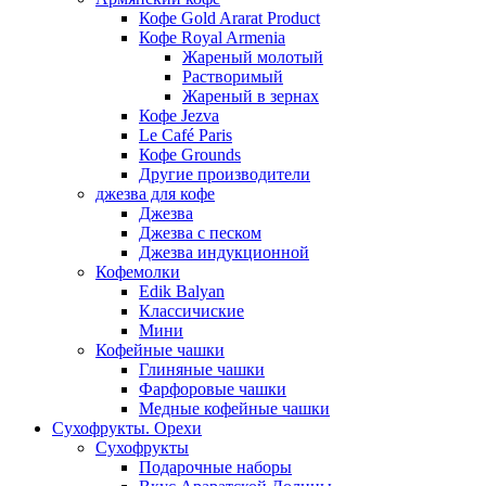
Кофе Gold Ararat Product
Кофе Royal Armenia
Жареный молотый
Растворимый
Жареный в зернах
Кофе Jezva
Le Café Paris
Кофе Grounds
Другие производители
джезва для кофе
Джезва
Джезва с песком
Джезва индукционной
Кофемолки
Edik Balyan
Классичиские
Мини
Кофейные чашки
Глиняные чашки
Фарфоровые чашки
Медные кофейные чашки
Сухофрукты. Орехи
Сухофрукты
Подарочные наборы