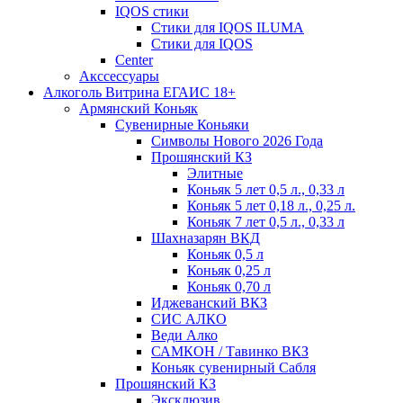
IQOS стики
Стики для IQOS ILUMA
Стики для IQOS
Сenter
Акссессуары
Алкоголь Витрина ЕГАИС 18+
Армянский Коньяк
Сувенирные Коньяки
Символы Нового 2026 Года
Прошянский КЗ
Элитные
Коньяк 5 лет 0,5 л., 0,33 л
Коньяк 5 лет 0,18 л., 0,25 л.
Коньяк 7 лет 0,5 л., 0,33 л
Шахназарян ВКД
Коньяк 0,5 л
Коньяк 0,25 л
Коньяк 0,70 л
Иджеванский ВКЗ
СИС АЛКО
Веди Алко
САМКОН / Тавинко ВКЗ
Коньяк сувенирный Сабля
Прошянский КЗ
Эксклюзив