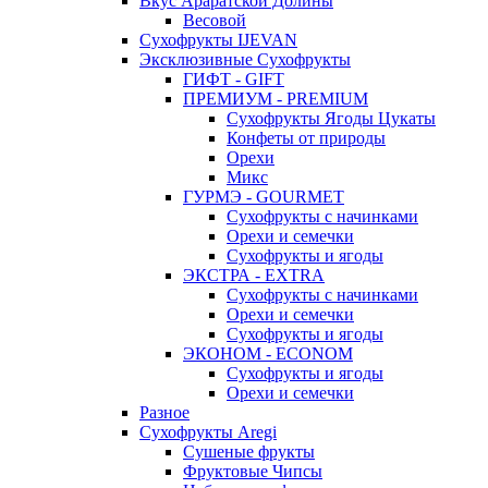
Вкус Араратской Долины
Весовой
Сухофрукты IJEVAN
Эксклюзивные Сухофрукты
ГИФТ - GIFT
ПРЕМИУМ - PREMIUM
Сухофрукты Ягоды Цукаты
Конфеты от природы
Орехи
Микс
ГУРМЭ - GOURMET
Сухофрукты с начинками
Орехи и семечки
Сухофрукты и ягоды
ЭКСТРА - EXTRA
Сухофрукты с начинками
Орехи и семечки
Сухофрукты и ягоды
ЭКОНОМ - ECONOM
Сухофрукты и ягоды
Орехи и семечки
Разное
Сухофрукты Aregi
Сушеные фрукты
Фруктовые Чипсы