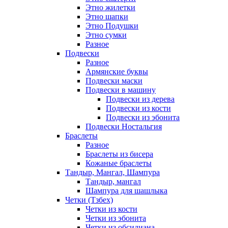
Этно жилетки
Этно шапки
Этно Подушки
Этно сумки
Разное
Подвески
Разное
Армянские буквы
Подвески маски
Подвески в машину
Подвески из дерева
Подвески из кости
Подвески из эбонита
Подвески Ностальгия
Браслеты
Разное
Браслеты из бисера
Кожаные браслеты
Тандыр, Мангал, Шампура
Тандыр, мангал
Шампура для шашлыка
Четки (Тзбех)
Четки из кости
Четки из эбонита
Четки из обсидиана