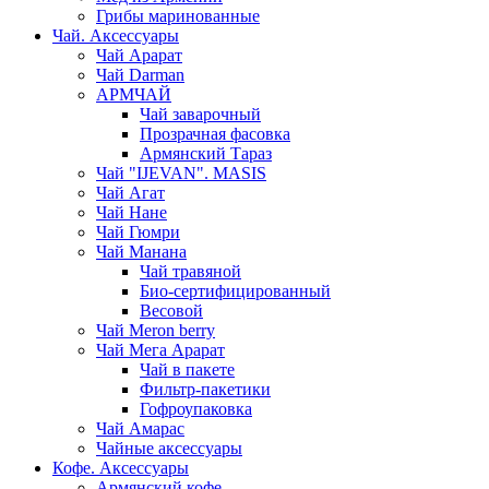
Грибы маринованные
Чай. Аксессуары
Чай Арарат
Чай Darman
АРМЧАЙ
Чай заварочный
Прозрачная фасовка
Армянский Тараз
Чай "IJEVAN". MASIS
Чай Агат
Чай Нане
Чай Гюмри
Чай Манана
Чай травяной
Био-сертифицированный
Весовой
Чай Meron berry
Чай Мега Арарат
Чай в пакете
Фильтр-пакетики
Гофроупаковка
Чай Амарас
Чайные аксессуары
Кофе. Аксессуары
Армянский кофе