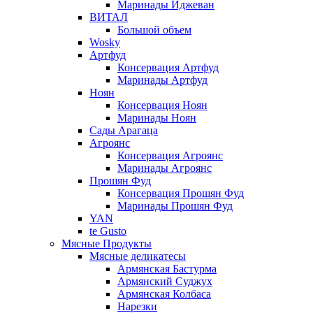
Маринады Иджеван
ВИТАЛ
Большой объем
Wosky
Артфуд
Консервация Артфуд
Маринады Артфуд
Ноян
Консервация Ноян
Маринады Ноян
Сады Арагаца
Агроянс
Консервация Агроянс
Маринады Агроянс
Прошян Фуд
Консервация Прошян Фуд
Маринады Прошян Фуд
YAN
te Gusto
Мясные Продукты
Мясные деликатесы
Армянская Бастурма
Армянский Суджух
Армянская Колбаса
Нарезки