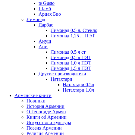
te Gusto
Шамб
Арцах Био
Лимонад
Дарбас
Лимонад 0,5 л. Стекло
Лимонад 1,25 л. ПЭТ
Ануш
Ани
Лимонад 0,5 л ст
Лимонад 0,5 л ПЭТ
Лимонад 1,0 л ПЭТ
Лимонад 1,5 л ПЭТ
Другие производители
Натахтари
Натахтари 0,5л
Натахтари 1,0л
Армянские книги
Новинки
История Армении
О Геноциде Армян
Книги об Армении
Иcкусство и культура
Поэзия Армении
Религия Армении