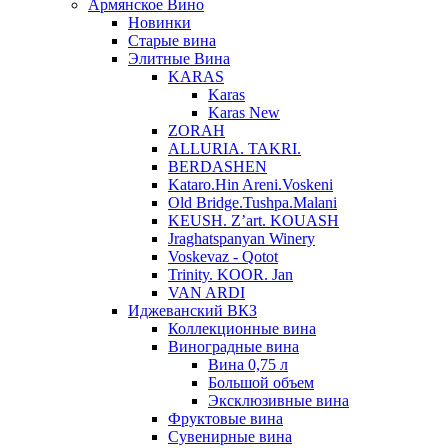
Армянское Вино
Новинки
Старые вина
Элитные Вина
KARAS
Karas
Karas New
ZORAH
ALLURIA. TAKRI.
BERDASHEN
Kataro.Hin Areni.Voskeni
Old Bridge.Tushpa.Malani
KEUSH. Z’art. KOUASH
Jraghatspanyan Winery
Voskevaz - Qotot
Trinity. KOOR. Jan
VAN ARDI
Иджеванский ВКЗ
Коллекционные вина
Виноградные вина
Вина 0,75 л
Большой объем
Эксклюзивные вина
Фруктовые вина
Cувенирные вина