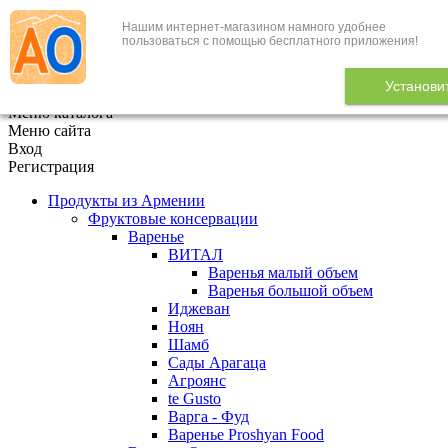
Нашим интернет-магазином намного удобнее
+7 (495) 646-888-1
пользоваться с помощью бесплатного приложения!
В корзине
0
товаров
Установи
x
Меню каталога
Меню сайта
Вход
Регистрация
Продукты из Армении
Фруктовые консервации
Варенье
ВИТАЛ
Варенья малый объем
Варенья большой объем
Иджеван
Ноян
Шамб
Сады Арагаца
Агроянс
te Gusto
Варга - Фуд
Варенье Proshyan Food