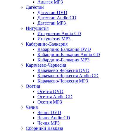
Адыгея MP3
Дагестан
Дагестан DVD
Дагестан Audio CD
Дагестан MP3
Ингушетия
Ингушетия Audio CD
Ингушетия MP3
Кабардино-Балкария
Кабардино-Балкария DVD
Кабардино-Балкария Audio CD
Кабардино-Балкария MP3
Карачаево-Черкесия
Карачаево-Черкесия DVD
Карачаево-Черкесия Audio CD
Карачаево-Черкесия MP3
Осетия
Осетия DVD
Осетия Audio CD
Осетия MP3
Чечня
Чечня DVD
Чечня Audio CD
Чечня MP3
Сборники Кавказа