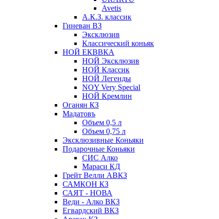
Avetis
А.К.З. классик
Гиневан ВЗ
Эксклюзив
Классический коньяк
НОЙ ЕКВВКА
НОЙ Эксклюзив
НОЙ Классик
НОЙ Легенды
NOY Very Speсial
НОЙ Кремлин
Оганян КЗ
Мадатовъ
Объем 0,5 л
Объем 0,75 л
Эксклюзивные Коньяки
Подарочные Коньяки
СИС Алко
Мараси КД
Грейт Велли АВКЗ
САМКОН КЗ
САЯТ - НОВА
Веди - Алко ВКЗ
Егвардский ВКЗ