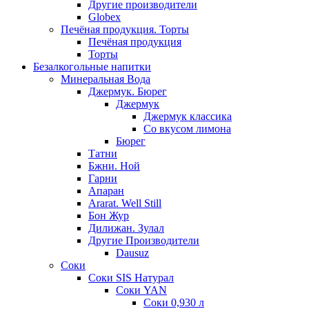
Другие производители
Globex
Печёная продукция. Торты
Печёная продукция
Торты
Безалкогольные напитки
Минеральная Вода
Джермук. Бюрег
Джермук
Джермук классика
Со вкусом лимона
Бюрег
Татни
Бжни. Ной
Гарни
Апаран
Ararat. Well Still
Бон Жур
Дилижан. Зулал
Другие Производители
Dausuz
Соки
Соки SIS Натурал
Соки YAN
Соки 0,930 л