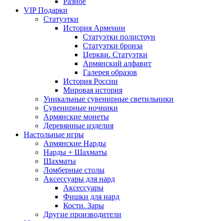
Разное
VIP Подарки
Статуэтки
История Армении
Статуэтки полистоун
Статуэтки бронза
Церкви. Статуэтки
Армянский алфавит
Галерея образов
История России
Мировая история
Уникальные сувенирные светильники
Сувенирные ночники
Армянские монеты
Деревянные изделия
Настольные игры
Армянские Нарды
Нарды + Шахматы
Шахматы
Ломберные столы
Аксессуары для нард
Аксессуары
Фишки для нард
Кости. Зары
Другие производители