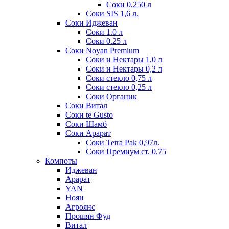
Соки 0,250 л
Соки SIS 1,6 л.
Соки Иджеван
Соки 1.0 л
Соки 0.25 л
Соки Noyan Premium
Соки и Нектары 1,0 л
Соки и Нектары 0,2 л
Соки стекло 0,75 л
Соки стекло 0,25 л
Соки Органик
Соки Витал
Соки te Gusto
Соки Шамб
Соки Арарат
Соки Tetra Pak 0,97л.
Соки Премиум ст. 0,75
Компоты
Иджеван
Арарат
YAN
Ноян
Агроянс
Прошян Фуд
Витал