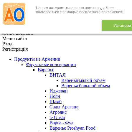
Нашим интернет-магазином намного удобнее
+7 (495) 646-888-1
пользоваться с помощью бесплатного приложения!
В корзине
0
товаров
Установи
x
Меню каталога
Меню сайта
Вход
Регистрация
Продукты из Армении
Фруктовые консервации
Варенье
ВИТАЛ
Варенья малый объем
Варенья большой объем
Иджеван
Ноян
Шамб
Сады Арагаца
Агроянс
te Gusto
Варга - Фуд
Варенье Proshyan Food