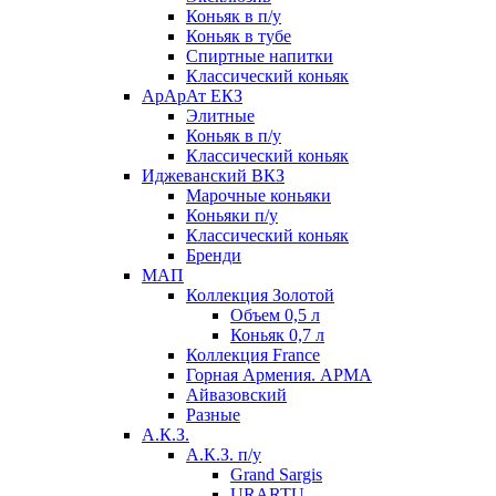
Коньяк в п/у
Коньяк в тубе
Спиртные напитки
Классический коньяк
АрАрАт ЕКЗ
Элитные
Коньяк в п/у
Классический коньяк
Иджеванский ВКЗ
Марочные коньяки
Коньяки п/у
Классический коньяк
Бренди
МАП
Коллекция Золотой
Объем 0,5 л
Коньяк 0,7 л
Коллекция France
Горная Армения. АРМА
Айвазовский
Разные
А.К.З.
А.К.З. п/у
Grand Sargis
URARTU