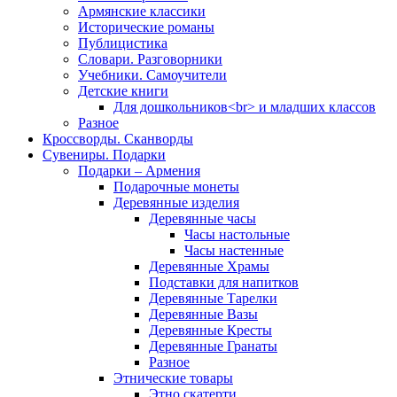
Армянские классики
Исторические романы
Публицистика
Словари. Разговорники
Учебники. Самоучители
Детские книги
Для дошкольников<br> и младших классов
Разное
Кроссворды. Сканворды
Сувениры. Подарки
Подарки – Армения
Подарочные монеты
Деревянные изделия
Деревянные часы
Часы настольные
Часы настенные
Деревянные Храмы
Подставки для напитков
Деревянные Тарелки
Деревянные Вазы
Деревянные Кресты
Деревянные Гранаты
Разное
Этнические товары
Этно скатерти