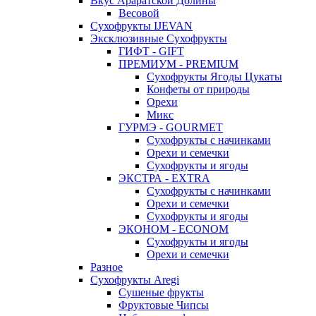
Вкус Араратской Долины
Весовой
Сухофрукты IJEVAN
Эксклюзивные Сухофрукты
ГИФТ - GIFT
ПРЕМИУМ - PREMIUM
Сухофрукты Ягоды Цукаты
Конфеты от природы
Орехи
Микс
ГУРМЭ - GOURMET
Сухофрукты с начинками
Орехи и семечки
Сухофрукты и ягоды
ЭКСТРА - EXTRA
Сухофрукты с начинками
Орехи и семечки
Сухофрукты и ягоды
ЭКОНОМ - ECONOM
Сухофрукты и ягоды
Орехи и семечки
Разное
Сухофрукты Aregi
Сушеные фрукты
Фруктовые Чипсы