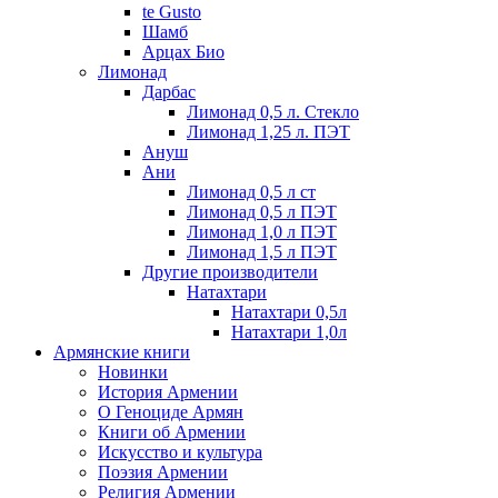
te Gusto
Шамб
Арцах Био
Лимонад
Дарбас
Лимонад 0,5 л. Стекло
Лимонад 1,25 л. ПЭТ
Ануш
Ани
Лимонад 0,5 л ст
Лимонад 0,5 л ПЭТ
Лимонад 1,0 л ПЭТ
Лимонад 1,5 л ПЭТ
Другие производители
Натахтари
Натахтари 0,5л
Натахтари 1,0л
Армянские книги
Новинки
История Армении
О Геноциде Армян
Книги об Армении
Иcкусство и культура
Поэзия Армении
Религия Армении