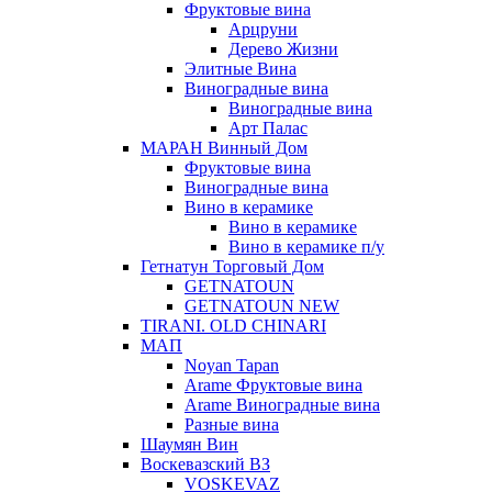
Фруктовые вина
Арцруни
Дерево Жизни
Элитные Вина
Виноградные вина
Виноградные вина
Арт Палас
МАРАН Винный Дом
Фруктовые вина
Виноградные вина
Вино в керамике
Вино в керамике
Вино в керамике п/у
Гетнатун Торговый Дом
GETNATOUN
GETNATOUN NEW
TIRANI. OLD CHINARI
МАП
Noyan Tapan
Arame Фруктовые вина
Arame Виноградные вина
Разные вина
Шаумян Вин
Воскевазский ВЗ
VOSKEVAZ