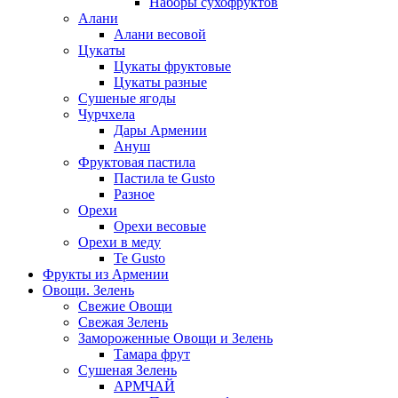
Наборы сухофруктов
Алани
Алани весовой
Цукаты
Цукаты фруктовые
Цукаты разные
Сушеные ягоды
Чурчхела
Дары Армении
Ануш
Фруктовая пастила
Пастила te Gusto
Разное
Орехи
Орехи весовые
Орехи в меду
Te Gusto
Фрукты из Армении
Овощи. Зелень
Свежие Овощи
Свежая Зелень
Замороженные Овощи и Зелень
Тамара фрут
Сушеная Зелень
АРМЧАЙ