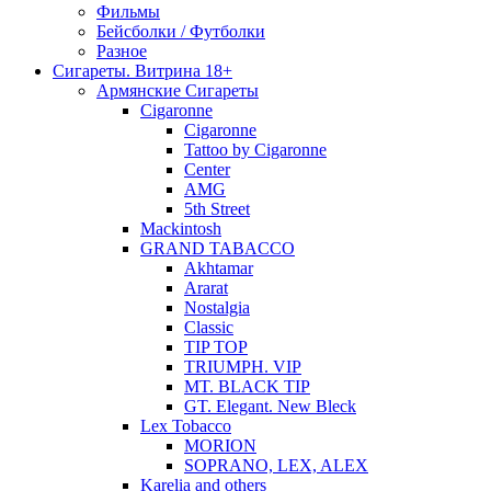
Фильмы
Бейсболки / Футболки
Разное
Сигареты. Витрина 18+
Армянские Сигареты
Cigaronne
Cigaronne
Tattoo by Cigaronne
Center
AMG
5th Street
Mackintosh
GRAND TABACCO
Akhtamar
Ararat
Nostalgia
Classic
TIP TOP
TRIUMPH. VIP
MT. BLACK TIP
GT. Elegant. New Bleck
Lex Tobacco
MORION
SOPRANO, LEX, ALEX
Karelia and others