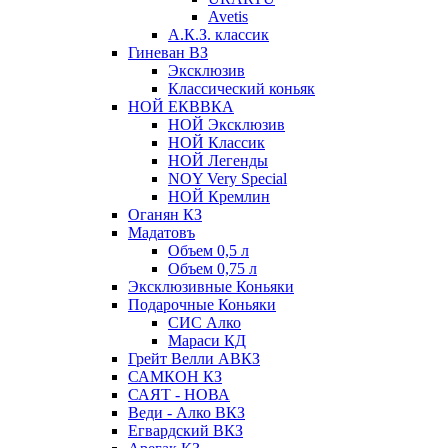
Avetis
А.К.З. классик
Гиневан ВЗ
Эксклюзив
Классический коньяк
НОЙ ЕКВВКА
НОЙ Эксклюзив
НОЙ Классик
НОЙ Легенды
NOY Very Speсial
НОЙ Кремлин
Оганян КЗ
Мадатовъ
Объем 0,5 л
Объем 0,75 л
Эксклюзивные Коньяки
Подарочные Коньяки
СИС Алко
Мараси КД
Грейт Велли АВКЗ
САМКОН КЗ
САЯТ - НОВА
Веди - Алко ВКЗ
Егвардский ВКЗ