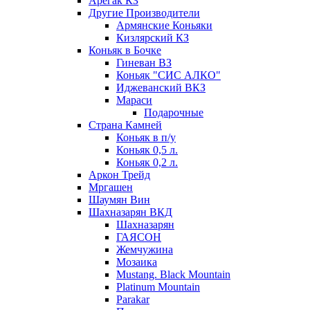
Арегак КЗ
Другие Производители
Армянские Коньяки
Кизлярский КЗ
Коньяк в Бочке
Гиневан ВЗ
Коньяк "СИС АЛКО"
Иджеванский ВКЗ
Мараси
Подарочные
Страна Камней
Коньяк в п/у
Коньяк 0,5 л.
Коньяк 0,2 л.
Аркон Трейд
Мргашен
Шаумян Вин
Шахназарян ВКД
Шахназарян
ГАЯСОН
Жемчужина
Мозаика
Mustang. Black Mountain
Platinum Mountain
Parakar