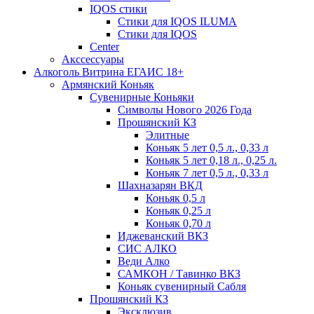
IQOS стики
Стики для IQOS ILUMA
Стики для IQOS
Сenter
Акссессуары
Алкоголь Витрина ЕГАИС 18+
Армянский Коньяк
Сувенирные Коньяки
Символы Нового 2026 Года
Прошянский КЗ
Элитные
Коньяк 5 лет 0,5 л., 0,33 л
Коньяк 5 лет 0,18 л., 0,25 л.
Коньяк 7 лет 0,5 л., 0,33 л
Шахназарян ВКД
Коньяк 0,5 л
Коньяк 0,25 л
Коньяк 0,70 л
Иджеванский ВКЗ
СИС АЛКО
Веди Алко
САМКОН / Тавинко ВКЗ
Коньяк сувенирный Сабля
Прошянский КЗ
Эксклюзив