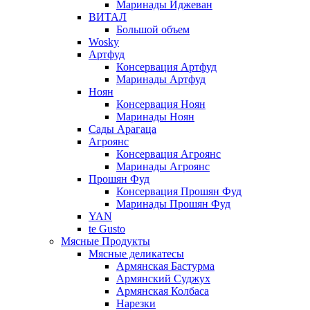
Маринады Иджеван
ВИТАЛ
Большой объем
Wosky
Артфуд
Консервация Артфуд
Маринады Артфуд
Ноян
Консервация Ноян
Маринады Ноян
Сады Арагаца
Агроянс
Консервация Агроянс
Маринады Агроянс
Прошян Фуд
Консервация Прошян Фуд
Маринады Прошян Фуд
YAN
te Gusto
Мясные Продукты
Мясные деликатесы
Армянская Бастурма
Армянский Суджух
Армянская Колбаса
Нарезки