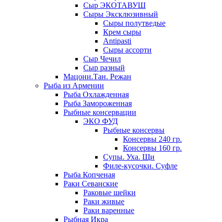
Сыр ЭКОТАВУШ
Сыры Эксклюзивный
Сыры полутведые
Крем сыры
Antipasti
Сыры ассорти
Сыр Чечил
Сыр разный
Мацони.Тан. Режан
Рыба из Армении
Рыба Охлажденная
Рыба Замороженная
Рыбные консервации
ЭКО ФУД
Рыбные консервы
Консервы 240 гр.
Консервы 160 гр.
Супы. Уха. Щи
Филе-кусочки. Суфле
Рыба Копченая
Раки Севанские
Раковые шейки
Раки живые
Раки варенные
Рыбная Икра