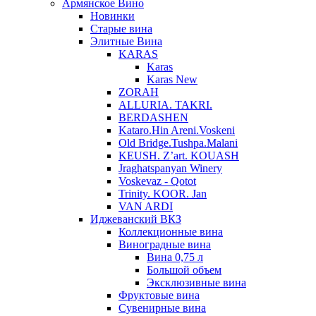
Армянское Вино
Новинки
Старые вина
Элитные Вина
KARAS
Karas
Karas New
ZORAH
ALLURIA. TAKRI.
BERDASHEN
Kataro.Hin Areni.Voskeni
Old Bridge.Tushpa.Malani
KEUSH. Z’art. KOUASH
Jraghatspanyan Winery
Voskevaz - Qotot
Trinity. KOOR. Jan
VAN ARDI
Иджеванский ВКЗ
Коллекционные вина
Виноградные вина
Вина 0,75 л
Большой объем
Эксклюзивные вина
Фруктовые вина
Cувенирные вина