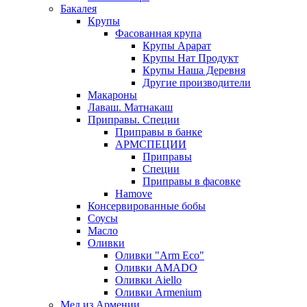
Бакалея
Крупы
Фасованная крупа
Крупы Арарат
Крупы Нат Продукт
Крупы Наша Деревня
Другие производители
Макароны
Лаваш. Матнакаш
Приправы. Специи
Приправы в банке
АРМСПЕЦИИ
Приправы
Специи
Приправы в фасовке
Hamove
Консервированные бобы
Соусы
Масло
Оливки
Оливки "Arm Eco"
Оливки AMADO
Оливки Aiello
Оливки Armenium
Мед из Армении