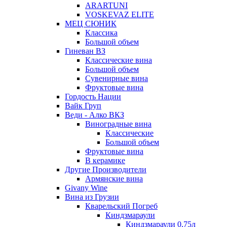
ARARTUNI
VOSKEVAZ ELITE
МЕЦ СЮНИК
Классика
Большой объем
Гиневан ВЗ
Классические вина
Большой объем
Сувенирные вина
Фруктовые вина
Гордость Нации
Вайк Груп
Веди - Алко ВКЗ
Виноградные вина
Классические
Большой объем
Фруктовые вина
В керамике
Другие Производители
Армянские вина
Givany Wine
Вина из Грузии
Кварельский Погреб
Киндзмараули
Киндзмараули 0,75л