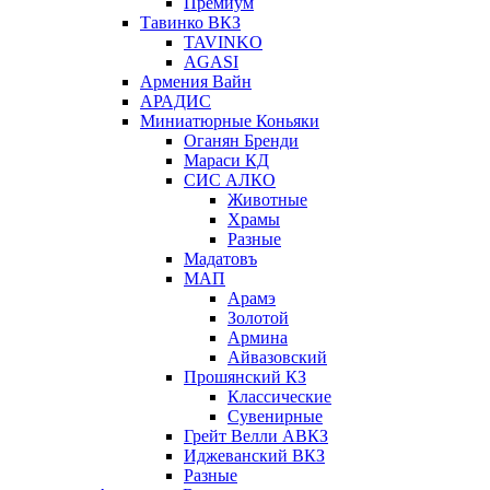
Премиум
Тавинко ВКЗ
TAVINKO
AGASI
Армения Вайн
АРАДИС
Миниатюрные Коньяки
Оганян Бренди
Мараси КД
СИС АЛКО
Животные
Храмы
Разные
Мадатовъ
МАП
Арамэ
Золотой
Армина
Айвазовский
Прошянский КЗ
Классические
Сувенирные
Грейт Велли АВКЗ
Иджеванский ВКЗ
Разные