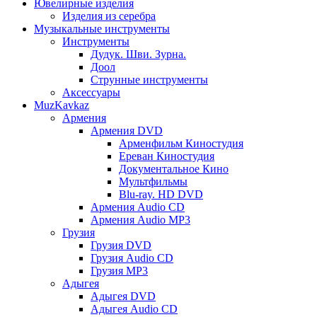
Ювелирные изделия
Изделия из серебра
Музыкальные инструменты
Инструменты
Дудук. Шви. Зурна.
Доол
Струнные инструменты
Аксессуары
MuzKavkaz
Армения
Армения DVD
Арменфильм Киностудия
Ереван Киностудия
Документальное Кино
Мультфильмы
Blu-ray. HD DVD
Армения Audio CD
Армения Audio MP3
Грузия
Грузия DVD
Грузия Audio CD
Грузия MP3
Адыгея
Адыгея DVD
Адыгея Audio CD