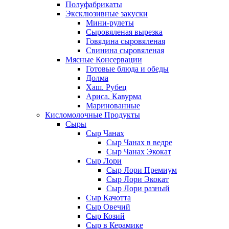
Полуфабрикаты
Эксклюзивные закуски
Мини-рулеты
Сыровяленая вырезка
Говядина сыровяленая
Свинина сыровяленая
Мясные Консервации
Готовые блюда и обеды
Долма
Хаш. Рубец
Ариса. Кавурма
Маринованные
Кисломолочные Продукты
Сыры
Сыр Чанах
Сыр Чанах в ведре
Сыр Чанах Экокат
Сыр Лори
Сыр Лори Премиум
Сыр Лори Экокат
Сыр Лори разный
Сыр Качотта
Сыр Овечий
Сыр Козий
Сыр в Керамике