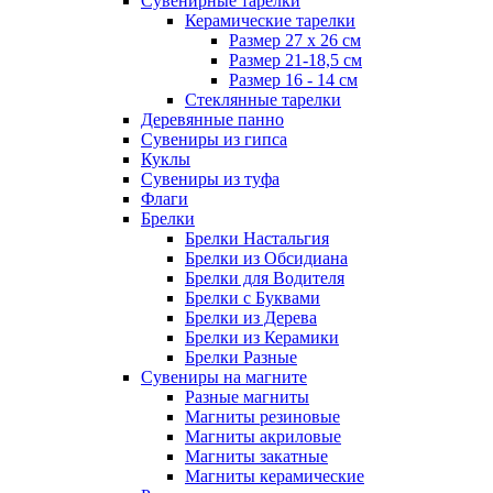
Сувенирные тарелки
Керамические тарелки
Размер 27 х 26 см
Размер 21-18,5 см
Размер 16 - 14 см
Стеклянные тарелки
Деревянные панно
Сувениры из гипса
Куклы
Сувениры из туфа
Флаги
Брелки
Брелки Настальгия
Брелки из Обсидиана
Брелки для Водителя
Брелки с Буквами
Брелки из Дерева
Брелки из Керамики
Брелки Разные
Сувениры на магните
Разные магниты
Магниты резиновые
Магниты акриловые
Магниты закатные
Магниты керамические