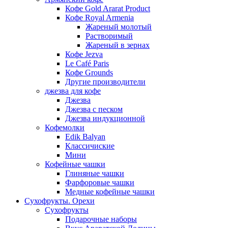
Кофе Gold Ararat Product
Кофе Royal Armenia
Жареный молотый
Растворимый
Жареный в зернах
Кофе Jezva
Le Café Paris
Кофе Grounds
Другие производители
джезва для кофе
Джезва
Джезва с песком
Джезва индукционной
Кофемолки
Edik Balyan
Классичиские
Мини
Кофейные чашки
Глиняные чашки
Фарфоровые чашки
Медные кофейные чашки
Сухофрукты. Орехи
Сухофрукты
Подарочные наборы