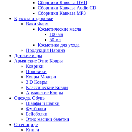
Сборники Кавказа DVD
Сборники Кавказа Audio CD
Сборники Кавказа MP3
Красота и здоровье
Ваки Фарм
Косметические масла
100 мл
50 мл
Косметика для ухода
Продукция Наринэ
Детские игры
Армянские Этно Ковры
Коврики
Половики
Ковры Модерн
3 D Ковры
Классические Ковры
Армянские Ковры
Одежда. Обувь
Шарфы и шапки
Футболки
Бейсболки
Этно масики балетки
О геноциде
Книги