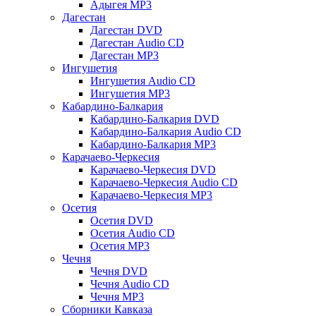
Адыгея MP3
Дагестан
Дагестан DVD
Дагестан Audio CD
Дагестан MP3
Ингушетия
Ингушетия Audio CD
Ингушетия MP3
Кабардино-Балкария
Кабардино-Балкария DVD
Кабардино-Балкария Audio CD
Кабардино-Балкария MP3
Карачаево-Черкесия
Карачаево-Черкесия DVD
Карачаево-Черкесия Audio CD
Карачаево-Черкесия MP3
Осетия
Осетия DVD
Осетия Audio CD
Осетия MP3
Чечня
Чечня DVD
Чечня Audio CD
Чечня MP3
Сборники Кавказа