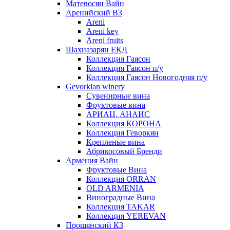
Матевосян Вайн
Аренийский ВЗ
Areni
Areni key
Areni fruits
Шахназарян ЕКД
Коллекция Гаясон
Коллекция Гаясон п/у
Коллекция Гаясон Новогодняя п/у
Gevorkian winery
Сувенирные вина
Фруктовые вина
АРИАЦ. АНАИС
Коллекция КОРОНА
Коллекция Геворкян
Крепленые вина
Абрикосовый Бренди
Армения Вайн
Фруктовые Вина
Коллекция ORRAN
OLD ARMENIA
Виноградные Вина
Коллекция TAKAR
Коллекция YEREVAN
Прошянский КЗ