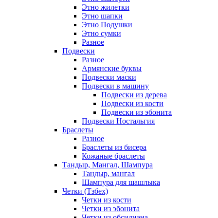
Этно жилетки
Этно шапки
Этно Подушки
Этно сумки
Разное
Подвески
Разное
Армянские буквы
Подвески маски
Подвески в машину
Подвески из дерева
Подвески из кости
Подвески из эбонита
Подвески Ностальгия
Браслеты
Разное
Браслеты из бисера
Кожаные браслеты
Тандыр, Мангал, Шампура
Тандыр, мангал
Шампура для шашлыка
Четки (Тзбех)
Четки из кости
Четки из эбонита
Четки из обсидиана