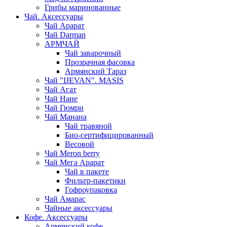
Грибы маринованные
Чай. Аксессуары
Чай Арарат
Чай Darman
АРМЧАЙ
Чай заварочный
Прозрачная фасовка
Армянский Тараз
Чай "IJEVAN". MASIS
Чай Агат
Чай Нане
Чай Гюмри
Чай Манана
Чай травяной
Био-сертифицированный
Весовой
Чай Meron berry
Чай Мега Арарат
Чай в пакете
Фильтр-пакетики
Гофроупаковка
Чай Амарас
Чайные аксессуары
Кофе. Аксессуары
Армянский кофе