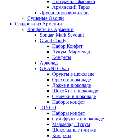
Прозрачная фасовка
Армянский Тараз
Другие производители
Сушеные Овощи
Сладости из Армении
Конфеты из Армении
Sonuar. Mark Sevouni
Grand Candy
Набор Конфет
Лукум. Мармелад
Конфеты
Арколад
GRAND Dian
Фрукты в шоколаде
Орехи в шоколаде
Драже в шоколаде
ШокоХит в шоколаде
Семечки в шоколаде
Наборы конфет
JOYCO
Наборы конфет
Сухофрукты в шоколаде
Мармелад. Лукум
Шоколадные плитки
Конфеты