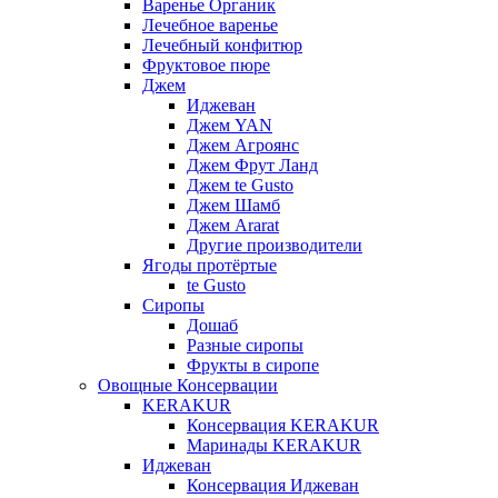
Варенье Органик
Лечебное варенье
Лечебный конфитюр
Фруктовое пюре
Джем
Иджеван
Джем YAN
Джем Агроянс
Джем Фрут Ланд
Джем te Gusto
Джем Шамб
Джем Ararat
Другие производители
Ягоды протёртые
te Gusto
Сиропы
Дошаб
Разные сиропы
Фрукты в сиропе
Овощные Консервации
KERAKUR
Консервация KERAKUR
Маринады KERAKUR
Иджеван
Консервация Иджеван