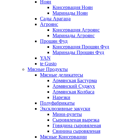
Ноян
Консервация Ноян
Маринады Ноян
Сады Арагаца
Агроянс
Консервация Агроянс
Маринады Агроянс
Прошян Фуд
Консервация Прошян Фуд
Маринады Прошян Фуд
YAN
te Gusto
Мясные Продукты
Мясные деликатесы
Армянская Бастурма
Армянский Суджух
Армянская Колбаса
Нарезки
Полуфабрикаты
Эксклюзивные закуски
Мини-рулеты
Сыровяленая вырезка
Говядина сыровяленая
Свинина сыровяленая
Мясные Консервации