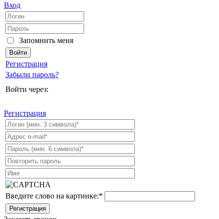
Вход
Запомнить меня
Регистрация
Забыли пароль?
Войти через:
Регистрация
Введите слово на картинке:
*