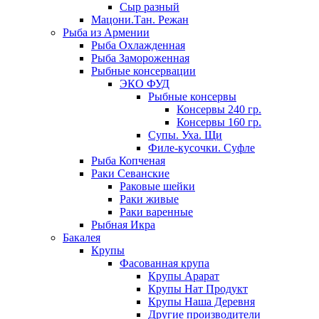
Сыр разный
Мацони.Тан. Режан
Рыба из Армении
Рыба Охлажденная
Рыба Замороженная
Рыбные консервации
ЭКО ФУД
Рыбные консервы
Консервы 240 гр.
Консервы 160 гр.
Супы. Уха. Щи
Филе-кусочки. Суфле
Рыба Копченая
Раки Севанские
Раковые шейки
Раки живые
Раки варенные
Рыбная Икра
Бакалея
Крупы
Фасованная крупа
Крупы Арарат
Крупы Нат Продукт
Крупы Наша Деревня
Другие производители