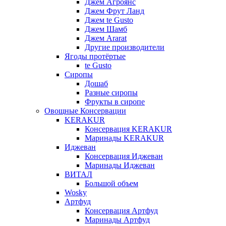
Джем Агроянс
Джем Фрут Ланд
Джем te Gusto
Джем Шамб
Джем Ararat
Другие производители
Ягоды протёртые
te Gusto
Сиропы
Дошаб
Разные сиропы
Фрукты в сиропе
Овощные Консервации
KERAKUR
Консервация KERAKUR
Маринады KERAKUR
Иджеван
Консервация Иджеван
Маринады Иджеван
ВИТАЛ
Большой объем
Wosky
Артфуд
Консервация Артфуд
Маринады Артфуд