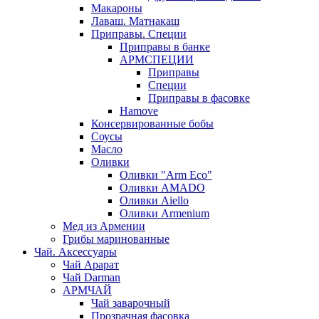
Макароны
Лаваш. Матнакаш
Приправы. Специи
Приправы в банке
АРМСПЕЦИИ
Приправы
Специи
Приправы в фасовке
Hamove
Консервированные бобы
Соусы
Масло
Оливки
Оливки "Arm Eco"
Оливки AMADO
Оливки Aiello
Оливки Armenium
Мед из Армении
Грибы маринованные
Чай. Аксессуары
Чай Арарат
Чай Darman
АРМЧАЙ
Чай заварочный
Прозрачная фасовка