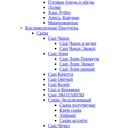
Готовые блюда и обеды
Долма
Хаш. Рубец
Ариса. Кавурма
Маринованные
Кисломолочные Продукты
Сыры
Сыр Чанах
Сыр Чанах в ведре
Сыр Чанах Экокат
Сыр Лори
Сыр Лори Премиум
Сыр Лори Экокат
Сыр Лори разный
Сыр Качотта
Сыр Овечий
Сыр Козий
Сыр в Керамике
Сыр ЭКОТАВУШ
Сыры Эксклюзивный
Сыры полутведые
Крем сыры
Antipasti
Сыры ассорти
Сыр Чечил