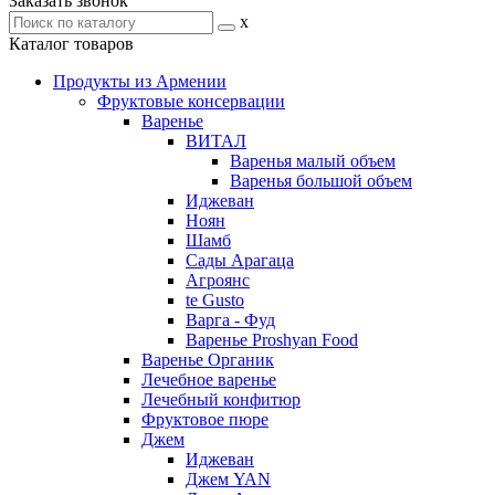
Заказать звонок
x
Каталог товаров
Продукты из Армении
Фруктовые консервации
Варенье
ВИТАЛ
Варенья малый объем
Варенья большой объем
Иджеван
Ноян
Шамб
Сады Арагаца
Агроянс
te Gusto
Варга - Фуд
Варенье Proshyan Food
Варенье Органик
Лечебное варенье
Лечебный конфитюр
Фруктовое пюре
Джем
Иджеван
Джем YAN