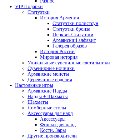
Разное
VIP Подарки
Статуэтки
История Армении
Статуэтки полистоун
Статуэтки бронза
Церкви. Статуэтки
Армянский алфавит
Галерея образов
История России
Мировая история
Уникальные сувенирные светильники
Сувенирные ночники
Армянские монеты
Деревянные изделия
Настольные игры
Армянские Нарды
Нарды + Шахматы
Шахматы
Ломберные столы
Аксессуары для нард
Аксессуары
Фишки для нард
Кости. Зары
Другие производители