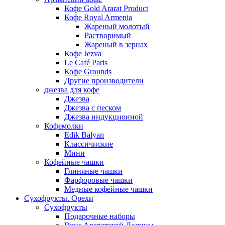
Кофе Gold Ararat Product
Кофе Royal Armenia
Жареный молотый
Растворимый
Жареный в зернах
Кофе Jezva
Le Café Paris
Кофе Grounds
Другие производители
джезва для кофе
Джезва
Джезва с песком
Джезва индукционной
Кофемолки
Edik Balyan
Классичиские
Мини
Кофейные чашки
Глиняные чашки
Фарфоровые чашки
Медные кофейные чашки
Сухофрукты. Орехи
Сухофрукты
Подарочные наборы