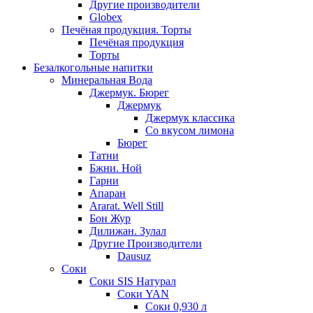
Другие производители
Globex
Печёная продукция. Торты
Печёная продукция
Торты
Безалкогольные напитки
Минеральная Вода
Джермук. Бюрег
Джермук
Джермук классика
Со вкусом лимона
Бюрег
Татни
Бжни. Ной
Гарни
Апаран
Ararat. Well Still
Бон Жур
Дилижан. Зулал
Другие Производители
Dausuz
Соки
Соки SIS Натурал
Соки YAN
Соки 0,930 л