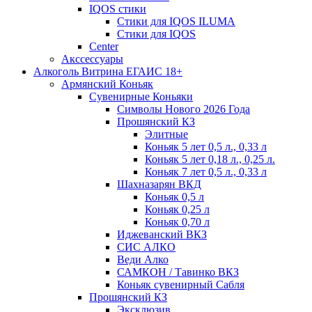
IQOS стики
Стики для IQOS ILUMA
Стики для IQOS
Сenter
Акссессуары
Алкоголь Витрина ЕГАИС 18+
Армянский Коньяк
Сувенирные Коньяки
Символы Нового 2026 Года
Прошянский КЗ
Элитные
Коньяк 5 лет 0,5 л., 0,33 л
Коньяк 5 лет 0,18 л., 0,25 л.
Коньяк 7 лет 0,5 л., 0,33 л
Шахназарян ВКД
Коньяк 0,5 л
Коньяк 0,25 л
Коньяк 0,70 л
Иджеванский ВКЗ
СИС АЛКО
Веди Алко
САМКОН / Тавинко ВКЗ
Коньяк сувенирный Сабля
Прошянский КЗ
Эксклюзив