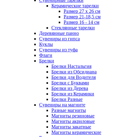
Сувенирные тарелки
Керамические тарелки
Размер 27 х 26 см
Размер 21-18,5 см
Размер 16 - 14 см
Стеклянные тарелки
Деревянные панно
Сувениры из гипса
Куклы
Сувениры из туфа
Флаги
Брелки
Брелки Настальгия
Брелки из Обсидиана
Брелки для Водителя
Брелки с Буквами
Брелки из Дерева
Брелки из Керамики
Брелки Разные
Сувениры на магните
Разные магниты
Магниты резиновые
Магниты акриловые
Магниты закатные
Магниты керамические