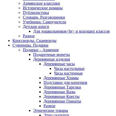
Армянские классики
Исторические романы
Публицистика
Словари. Разговорники
Учебники. Самоучители
Детские книги
Для дошкольников<br> и младших классов
Разное
Кроссворды. Сканворды
Сувениры. Подарки
Подарки – Армения
Подарочные монеты
Деревянные изделия
Деревянные часы
Часы настольные
Часы настенные
Деревянные Храмы
Подставки для напитков
Деревянные Тарелки
Деревянные Вазы
Деревянные Кресты
Деревянные Гранаты
Разное
Этнические товары
Этно скатерти