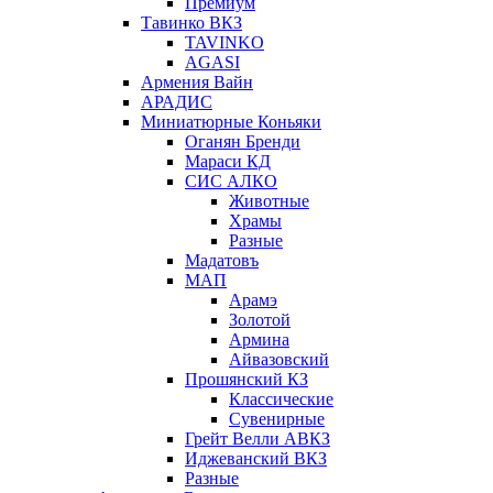
Премиум
Тавинко ВКЗ
TAVINKO
AGASI
Армения Вайн
АРАДИС
Миниатюрные Коньяки
Оганян Бренди
Мараси КД
СИС АЛКО
Животные
Храмы
Разные
Мадатовъ
МАП
Арамэ
Золотой
Армина
Айвазовский
Прошянский КЗ
Классические
Сувенирные
Грейт Велли АВКЗ
Иджеванский ВКЗ
Разные