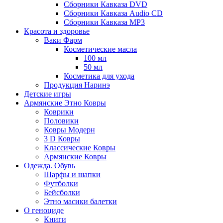
Сборники Кавказа DVD
Сборники Кавказа Audio CD
Сборники Кавказа MP3
Красота и здоровье
Ваки Фарм
Косметические масла
100 мл
50 мл
Косметика для ухода
Продукция Наринэ
Детские игры
Армянские Этно Ковры
Коврики
Половики
Ковры Модерн
3 D Ковры
Классические Ковры
Армянские Ковры
Одежда. Обувь
Шарфы и шапки
Футболки
Бейсболки
Этно масики балетки
О геноциде
Книги