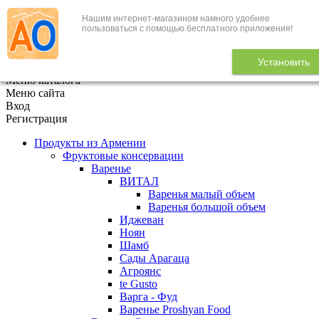
Нашим интернет-магазином намного удобнее
+7 (495) 646-888-1
пользоваться с помощью бесплатного приложения!
В корзине
0
товаров
Установить
x
Меню каталога
Меню сайта
Вход
Регистрация
Продукты из Армении
Фруктовые консервации
Варенье
ВИТАЛ
Варенья малый объем
Варенья большой объем
Иджеван
Ноян
Шамб
Сады Арагаца
Агроянс
te Gusto
Варга - Фуд
Варенье Proshyan Food