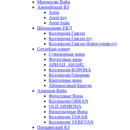
Матевосян Вайн
Аренийский ВЗ
Areni
Areni key
Areni fruits
Шахназарян ЕКД
Коллекция Гаясон
Коллекция Гаясон п/у
Коллекция Гаясон Новогодняя п/у
Gevorkian winery
Сувенирные вина
Фруктовые вина
АРИАЦ. АНАИС
Коллекция КОРОНА
Коллекция Геворкян
Крепленые вина
Абрикосовый Бренди
Армения Вайн
Фруктовые Вина
Коллекция ORRAN
OLD ARMENIA
Виноградные Вина
Коллекция TAKAR
Коллекция YEREVAN
Прошянский КЗ