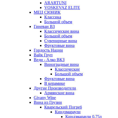
ARARTUNI
VOSKEVAZ ELITE
МЕЦ СЮНИК
Классика
Большой объем
Гиневан ВЗ
Классические вина
Большой объем
Сувенирные вина
Фруктовые вина
Гордость Нации
Вайк Груп
Веди - Алко ВКЗ
Виноградные вина
Классические
Большой объем
Фруктовые вина
В керамике
Другие Производители
Армянские вина
Givany Wine
Вина из Грузии
Кварельский Погреб
Киндзмараули
Киндзмараули 0,75л