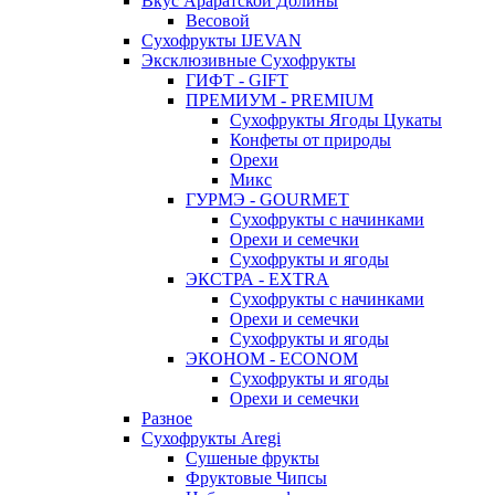
Вкус Араратской Долины
Весовой
Сухофрукты IJEVAN
Эксклюзивные Сухофрукты
ГИФТ - GIFT
ПРЕМИУМ - PREMIUM
Сухофрукты Ягоды Цукаты
Конфеты от природы
Орехи
Микс
ГУРМЭ - GOURMET
Сухофрукты с начинками
Орехи и семечки
Сухофрукты и ягоды
ЭКСТРА - EXTRA
Сухофрукты с начинками
Орехи и семечки
Сухофрукты и ягоды
ЭКОНОМ - ECONOM
Сухофрукты и ягоды
Орехи и семечки
Разное
Сухофрукты Aregi
Сушеные фрукты
Фруктовые Чипсы