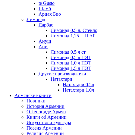
te Gusto
Шамб
Арцах Био
Лимонад
Дарбас
Лимонад 0,5 л. Стекло
Лимонад 1,25 л. ПЭТ
Ануш
Ани
Лимонад 0,5 л ст
Лимонад 0,5 л ПЭТ
Лимонад 1,0 л ПЭТ
Лимонад 1,5 л ПЭТ
Другие производители
Натахтари
Натахтари 0,5л
Натахтари 1,0л
Армянские книги
Новинки
История Армении
О Геноциде Армян
Книги об Армении
Иcкусство и культура
Поэзия Армении
Религия Армении