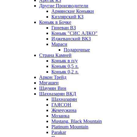
Арегак КЗ
Другие Производители
Армянские Коньяки
Кизлярский КЗ
Коньяк в Бочке
Гиневан ВЗ
Коньяк "СИС АЛКО"
Иджеванский ВКЗ
Мараси
Подарочные
Страна Камней
Коньяк в п/у
Коньяк 0,5 л.
Коньяк 0,2 л.
Аркон Трейд
Мргашен
Шаумян Вин
Шахназарян ВКД
Шахназарян
ГАЯСОН
Жемчужина
Мозаика
Mustang. Black Mountain
Platinum Mountain
Parakar