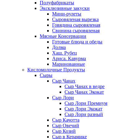
Полуфабрикаты
Эксклюзивные закуски
Мини-рулеты
Сыровяленая вырезка
Говядина сыровяленая
Свинина сыровяленая
Мясные Консервации
Готовые блюда и обеды
Долма
Хаш. Рубец
Ариса. Кавурма
Маринованные
Кисломолочные Продукты
Сыры
Сыр Чанах
Сыр Чанах в ведре
Сыр Чанах Экокат
Сыр Лори
Сыр Лори Премиум
Сыр Лори Экокат
Сыр Лори разный
Сыр Качотта
Сыр Овечий
Сыр Козий
Сыр в Керамике