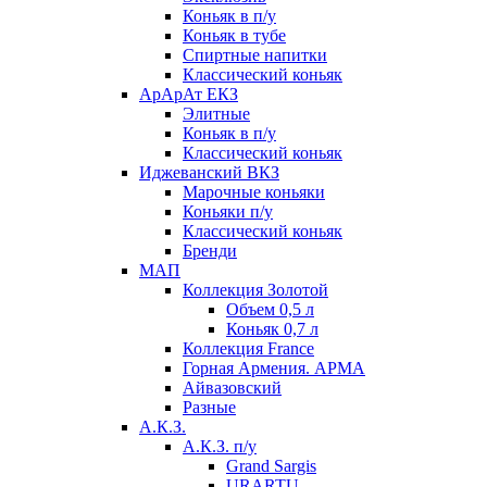
Коньяк в п/у
Коньяк в тубе
Спиртные напитки
Классический коньяк
АрАрАт ЕКЗ
Элитные
Коньяк в п/у
Классический коньяк
Иджеванский ВКЗ
Марочные коньяки
Коньяки п/у
Классический коньяк
Бренди
МАП
Коллекция Золотой
Объем 0,5 л
Коньяк 0,7 л
Коллекция France
Горная Армения. АРМА
Айвазовский
Разные
А.К.З.
А.К.З. п/у
Grand Sargis
URARTU