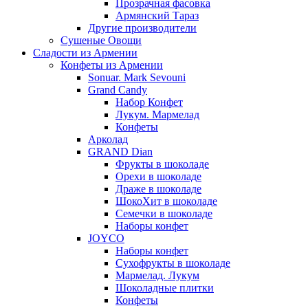
Прозрачная фасовка
Армянский Тараз
Другие производители
Сушеные Овощи
Сладости из Армении
Конфеты из Армении
Sonuar. Mark Sevouni
Grand Candy
Набор Конфет
Лукум. Мармелад
Конфеты
Арколад
GRAND Dian
Фрукты в шоколаде
Орехи в шоколаде
Драже в шоколаде
ШокоХит в шоколаде
Семечки в шоколаде
Наборы конфет
JOYCO
Наборы конфет
Сухофрукты в шоколаде
Мармелад. Лукум
Шоколадные плитки
Конфеты