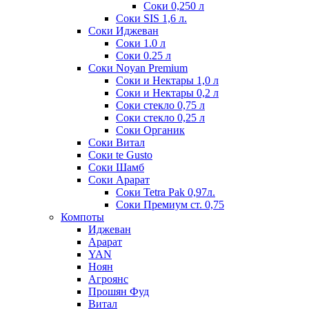
Соки 0,250 л
Соки SIS 1,6 л.
Соки Иджеван
Соки 1.0 л
Соки 0.25 л
Соки Noyan Premium
Соки и Нектары 1,0 л
Соки и Нектары 0,2 л
Соки стекло 0,75 л
Соки стекло 0,25 л
Соки Органик
Соки Витал
Соки te Gusto
Соки Шамб
Соки Арарат
Соки Tetra Pak 0,97л.
Соки Премиум ст. 0,75
Компоты
Иджеван
Арарат
YAN
Ноян
Агроянс
Прошян Фуд
Витал