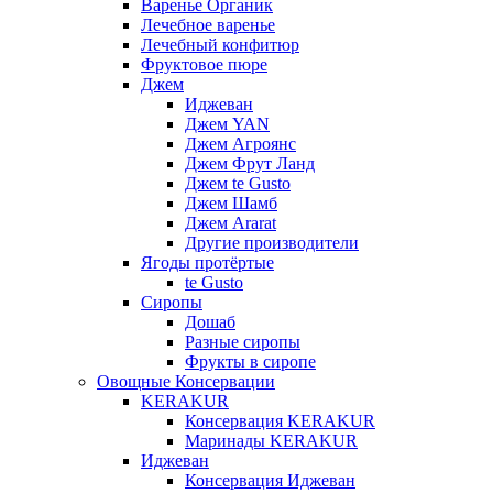
Варенье Органик
Лечебное варенье
Лечебный конфитюр
Фруктовое пюре
Джем
Иджеван
Джем YAN
Джем Агроянс
Джем Фрут Ланд
Джем te Gusto
Джем Шамб
Джем Ararat
Другие производители
Ягоды протёртые
te Gusto
Сиропы
Дошаб
Разные сиропы
Фрукты в сиропе
Овощные Консервации
KERAKUR
Консервация KERAKUR
Маринады KERAKUR
Иджеван
Консервация Иджеван