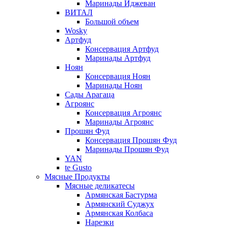
Маринады Иджеван
ВИТАЛ
Большой объем
Wosky
Артфуд
Консервация Артфуд
Маринады Артфуд
Ноян
Консервация Ноян
Маринады Ноян
Сады Арагаца
Агроянс
Консервация Агроянс
Маринады Агроянс
Прошян Фуд
Консервация Прошян Фуд
Маринады Прошян Фуд
YAN
te Gusto
Мясные Продукты
Мясные деликатесы
Армянская Бастурма
Армянский Суджух
Армянская Колбаса
Нарезки