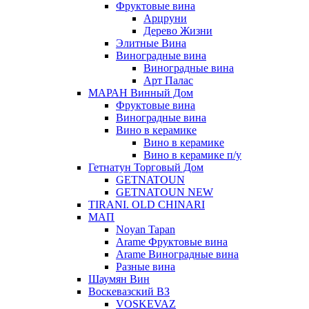
Фруктовые вина
Арцруни
Дерево Жизни
Элитные Вина
Виноградные вина
Виноградные вина
Арт Палас
МАРАН Винный Дом
Фруктовые вина
Виноградные вина
Вино в керамике
Вино в керамике
Вино в керамике п/у
Гетнатун Торговый Дом
GETNATOUN
GETNATOUN NEW
TIRANI. OLD CHINARI
МАП
Noyan Tapan
Arame Фруктовые вина
Arame Виноградные вина
Разные вина
Шаумян Вин
Воскевазский ВЗ
VOSKEVAZ