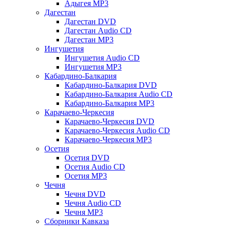
Адыгея MP3
Дагестан
Дагестан DVD
Дагестан Audio CD
Дагестан MP3
Ингушетия
Ингушетия Audio CD
Ингушетия MP3
Кабардино-Балкария
Кабардино-Балкария DVD
Кабардино-Балкария Audio CD
Кабардино-Балкария MP3
Карачаево-Черкесия
Карачаево-Черкесия DVD
Карачаево-Черкесия Audio CD
Карачаево-Черкесия MP3
Осетия
Осетия DVD
Осетия Audio CD
Осетия MP3
Чечня
Чечня DVD
Чечня Audio CD
Чечня MP3
Сборники Кавказа