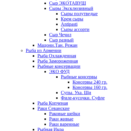
Сыр ЭКОТАВУШ
Сыры Эксклюзивный
Сыры полутведые
Крем сыры
Antipasti
Сыры ассорти
Сыр Чечил
Сыр разный
Мацони.Тан. Режан
Рыба из Армении
Рыба Охлажденная
Рыба Замороженная
Рыбные консервации
ЭКО ФУД
Рыбные консервы
Консервы 240 гр.
Консервы 160 гр.
Супы. Уха. Щи
Филе-кусочки. Суфле
Рыба Копченая
Раки Севанские
Раковые шейки
Раки живые
Раки варенные
Рыбная Икра