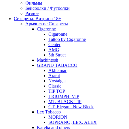
Фильмы
Бейсболки / Футболки
Разное
Сигареты. Витрина 18+
Армянские Сигареты
Cigaronne
Cigaronne
Tattoo by Cigaronne
Center
AMG
5th Street
Mackintosh
GRAND TABACCO
Akhtamar
Ararat
Nostalgia
Classic
TIP TOP
TRIUMPH. VIP
MT. BLACK TIP
GT. Elegant. New Bleck
Lex Tobacco
MORION
SOPRANO, LEX, ALEX
Karelia and others