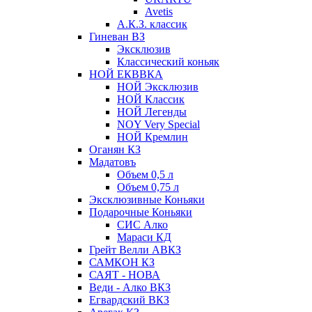
Avetis
А.К.З. классик
Гиневан ВЗ
Эксклюзив
Классический коньяк
НОЙ ЕКВВКА
НОЙ Эксклюзив
НОЙ Классик
НОЙ Легенды
NOY Very Speсial
НОЙ Кремлин
Оганян КЗ
Мадатовъ
Объем 0,5 л
Объем 0,75 л
Эксклюзивные Коньяки
Подарочные Коньяки
СИС Алко
Мараси КД
Грейт Велли АВКЗ
САМКОН КЗ
САЯТ - НОВА
Веди - Алко ВКЗ
Егвардский ВКЗ