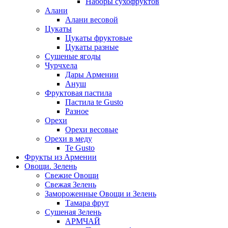
Наборы сухофруктов
Алани
Алани весовой
Цукаты
Цукаты фруктовые
Цукаты разные
Сушеные ягоды
Чурчхела
Дары Армении
Ануш
Фруктовая пастила
Пастила te Gusto
Разное
Орехи
Орехи весовые
Орехи в меду
Te Gusto
Фрукты из Армении
Овощи. Зелень
Свежие Овощи
Свежая Зелень
Замороженные Овощи и Зелень
Тамара фрут
Сушеная Зелень
АРМЧАЙ