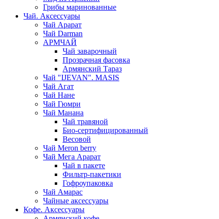
Грибы маринованные
Чай. Аксессуары
Чай Арарат
Чай Darman
АРМЧАЙ
Чай заварочный
Прозрачная фасовка
Армянский Тараз
Чай "IJEVAN". MASIS
Чай Агат
Чай Нане
Чай Гюмри
Чай Манана
Чай травяной
Био-сертифицированный
Весовой
Чай Meron berry
Чай Мега Арарат
Чай в пакете
Фильтр-пакетики
Гофроупаковка
Чай Амарас
Чайные аксессуары
Кофе. Аксессуары
Армянский кофе