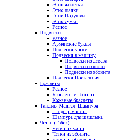
Этно жилетки
Этно шапки
Этно Подушки
Этно сумки
Разное
Подвески
Разное
Армянские буквы
Подвески маски
Подвески в машину
Подвески из дерева
Подвески из кости
Подвески из эбонита
Подвески Ностальгия
Браслеты
Разное
Браслеты из бисера
Кожаные браслеты
Тандыр, Мангал, Шампура
Тандыр, мангал
Шампура для шашлыка
Четки (Тзбех)
Четки из кости
Четки из эбонита
Четки из обсидиана