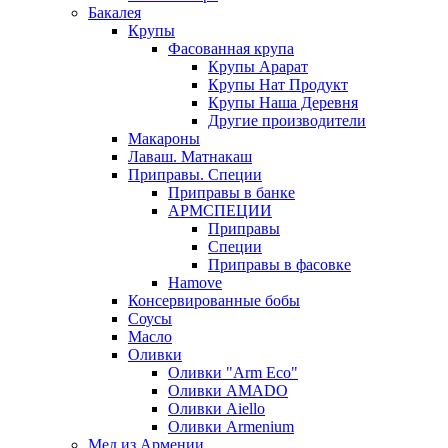
Бакалея
Крупы
Фасованная крупа
Крупы Арарат
Крупы Нат Продукт
Крупы Наша Деревня
Другие производители
Макароны
Лаваш. Матнакаш
Приправы. Специи
Приправы в банке
АРМСПЕЦИИ
Приправы
Специи
Приправы в фасовке
Hamove
Консервированные бобы
Соусы
Масло
Оливки
Оливки "Arm Eco"
Оливки AMADO
Оливки Aiello
Оливки Armenium
Мед из Армении