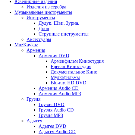
Ювелирные изделия
Изделия из серебра
Музыкальные инструменты
Инструменты
Дудук. Шви. Зурна.
Доол
Струнные инструменты
Аксессуары
MuzKavkaz
Армения
Армения DVD
Арменфильм Киностудия
Ереван Киностудия
Документальное Кино
Мультфильмы
Blu-ray. HD DVD
Армения Audio CD
Армения Audio MP3
Грузия
Грузия DVD
Грузия Audio CD
Грузия MP3
Адыгея
Адыгея DVD
Адыгея Audio CD