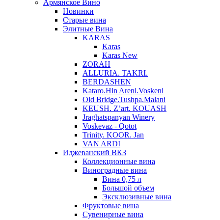
Армянское Вино
Новинки
Старые вина
Элитные Вина
KARAS
Karas
Karas New
ZORAH
ALLURIA. TAKRI.
BERDASHEN
Kataro.Hin Areni.Voskeni
Old Bridge.Tushpa.Malani
KEUSH. Z’art. KOUASH
Jraghatspanyan Winery
Voskevaz - Qotot
Trinity. KOOR. Jan
VAN ARDI
Иджеванский ВКЗ
Коллекционные вина
Виноградные вина
Вина 0,75 л
Большой объем
Эксклюзивные вина
Фруктовые вина
Cувенирные вина