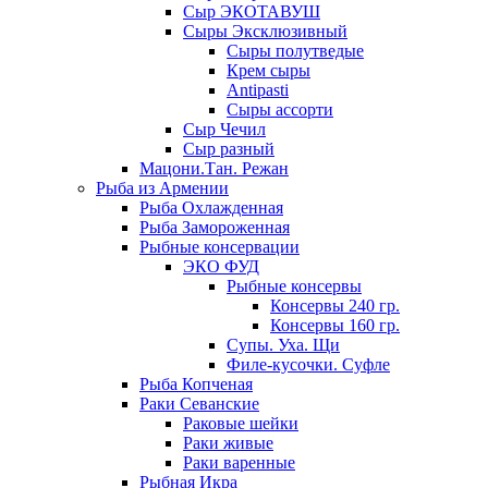
Сыр ЭКОТАВУШ
Сыры Эксклюзивный
Сыры полутведые
Крем сыры
Antipasti
Сыры ассорти
Сыр Чечил
Сыр разный
Мацони.Тан. Режан
Рыба из Армении
Рыба Охлажденная
Рыба Замороженная
Рыбные консервации
ЭКО ФУД
Рыбные консервы
Консервы 240 гр.
Консервы 160 гр.
Супы. Уха. Щи
Филе-кусочки. Суфле
Рыба Копченая
Раки Севанские
Раковые шейки
Раки живые
Раки варенные
Рыбная Икра