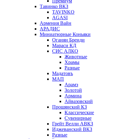
Премиум
Тавинко ВКЗ
TAVINKO
AGASI
Армения Вайн
АРАДИС
Миниатюрные Коньяки
Оганян Бренди
Мараси КД
СИС АЛКО
Животные
Храмы
Разные
Мадатовъ
МАП
Арамэ
Золотой
Армина
Айвазовский
Прошянский КЗ
Классические
Сувенирные
Грейт Велли АВКЗ
Иджеванский ВКЗ
Разные