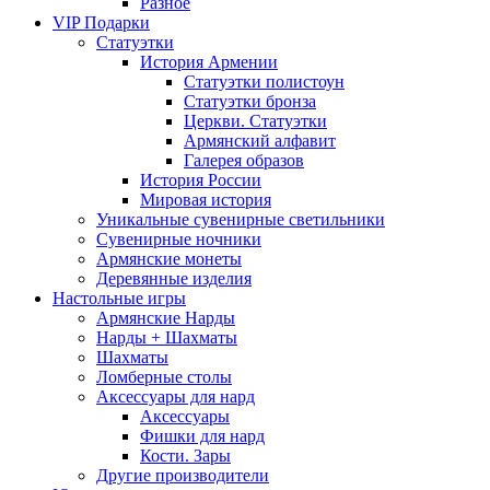
Разное
VIP Подарки
Статуэтки
История Армении
Статуэтки полистоун
Статуэтки бронза
Церкви. Статуэтки
Армянский алфавит
Галерея образов
История России
Мировая история
Уникальные сувенирные светильники
Сувенирные ночники
Армянские монеты
Деревянные изделия
Настольные игры
Армянские Нарды
Нарды + Шахматы
Шахматы
Ломберные столы
Аксессуары для нард
Аксессуары
Фишки для нард
Кости. Зары
Другие производители