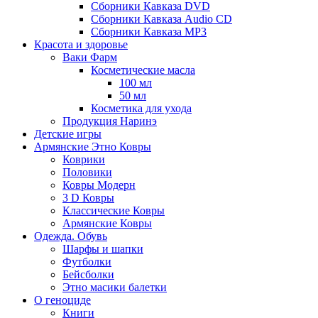
Сборники Кавказа DVD
Сборники Кавказа Audio CD
Сборники Кавказа MP3
Красота и здоровье
Ваки Фарм
Косметические масла
100 мл
50 мл
Косметика для ухода
Продукция Наринэ
Детские игры
Армянские Этно Ковры
Коврики
Половики
Ковры Модерн
3 D Ковры
Классические Ковры
Армянские Ковры
Одежда. Обувь
Шарфы и шапки
Футболки
Бейсболки
Этно масики балетки
О геноциде
Книги