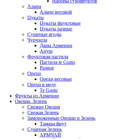
Наборы сухофруктов
Алани
Алани весовой
Цукаты
Цукаты фруктовые
Цукаты разные
Сушеные ягоды
Чурчхела
Дары Армении
Ануш
Фруктовая пастила
Пастила te Gusto
Разное
Орехи
Орехи весовые
Орехи в меду
Te Gusto
Фрукты из Армении
Овощи. Зелень
Свежие Овощи
Свежая Зелень
Замороженные Овощи и Зелень
Тамара фрут
Сушеная Зелень
АРМЧАЙ