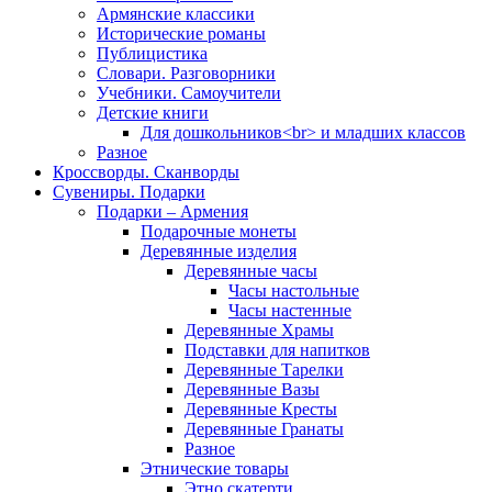
Армянские классики
Исторические романы
Публицистика
Словари. Разговорники
Учебники. Самоучители
Детские книги
Для дошкольников<br> и младших классов
Разное
Кроссворды. Сканворды
Сувениры. Подарки
Подарки – Армения
Подарочные монеты
Деревянные изделия
Деревянные часы
Часы настольные
Часы настенные
Деревянные Храмы
Подставки для напитков
Деревянные Тарелки
Деревянные Вазы
Деревянные Кресты
Деревянные Гранаты
Разное
Этнические товары
Этно скатерти