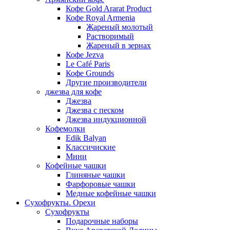
Кофе Gold Ararat Product
Кофе Royal Armenia
Жареный молотый
Растворимый
Жареный в зернах
Кофе Jezva
Le Café Paris
Кофе Grounds
Другие производители
джезва для кофе
Джезва
Джезва с песком
Джезва индукционной
Кофемолки
Edik Balyan
Классичиские
Мини
Кофейные чашки
Глиняные чашки
Фарфоровые чашки
Медные кофейные чашки
Сухофрукты. Орехи
Сухофрукты
Подарочные наборы