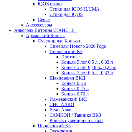
IQOS стики
Стики для IQOS ILUMA
Стики для IQOS
Сenter
Акссессуары
Алкоголь Витрина ЕГАИС 18+
Армянский Коньяк
Сувенирные Коньяки
Символы Нового 2026 Года
Прошянский КЗ
Элитные
Коньяк 5 лет 0,5 л., 0,33 л
Коньяк 5 лет 0,18 л., 0,25 л.
Коньяк 7 лет 0,5 л., 0,33 л
Шахназарян ВКД
Коньяк 0,5 л
Коньяк 0,25 л
Коньяк 0,70 л
Иджеванский ВКЗ
СИС АЛКО
Веди Алко
САМКОН / Тавинко ВКЗ
Коньяк сувенирный Сабля
Прошянский КЗ
Эксклюзив