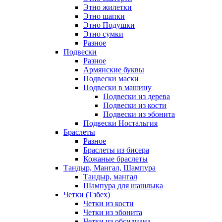
Этно жилетки
Этно шапки
Этно Подушки
Этно сумки
Разное
Подвески
Разное
Армянские буквы
Подвески маски
Подвески в машину
Подвески из дерева
Подвески из кости
Подвески из эбонита
Подвески Ностальгия
Браслеты
Разное
Браслеты из бисера
Кожаные браслеты
Тандыр, Мангал, Шампура
Тандыр, мангал
Шампура для шашлыка
Четки (Тзбех)
Четки из кости
Четки из эбонита
Четки из обсидиана