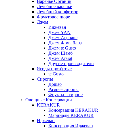
Варенье Органик
Лечебное варенье
Лечебный конфитюр
Фруктовое пюре
Джем
Иджеван
Джем YAN
Джем Агроянс
Джем Фрут Ланд
Джем te Gusto
Джем Шамб
Джем Ararat
Другие производители
Ягоды протёртые
te Gusto
Сиропы
Дошаб
Разные сиропы
Фрукты в сиропе
Овощные Консервации
KERAKUR
Консервация KERAKUR
Маринады KERAKUR
Иджеван
Консервация Иджеван