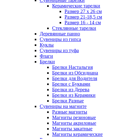
Сувенирные тарелки
Керамические тарелки
Размер 27 х 26 см
Размер 21-18,5 см
Размер 16 - 14 см
Стеклянные тарелки
Деревянные панно
Сувениры из гипса
Куклы
Сувениры из туфа
Флаги
Брелки
Брелки Настальгия
Брелки из Обсидиана
Брелки для Водителя
Брелки с Буквами
Брелки из Дерева
Брелки из Керамики
Брелки Разные
Сувениры на магните
Разные магниты
Магниты резиновые
Магниты акриловые
Магниты закатные
Магниты керамические