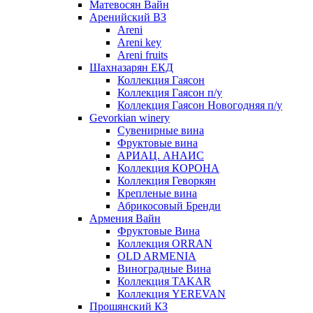
Матевосян Вайн
Аренийский ВЗ
Areni
Areni key
Areni fruits
Шахназарян ЕКД
Коллекция Гаясон
Коллекция Гаясон п/у
Коллекция Гаясон Новогодняя п/у
Gevorkian winery
Сувенирные вина
Фруктовые вина
АРИАЦ. АНАИС
Коллекция КОРОНА
Коллекция Геворкян
Крепленые вина
Абрикосовый Бренди
Армения Вайн
Фруктовые Вина
Коллекция ORRAN
OLD ARMENIA
Виноградные Вина
Коллекция TAKAR
Коллекция YEREVAN
Прошянский КЗ