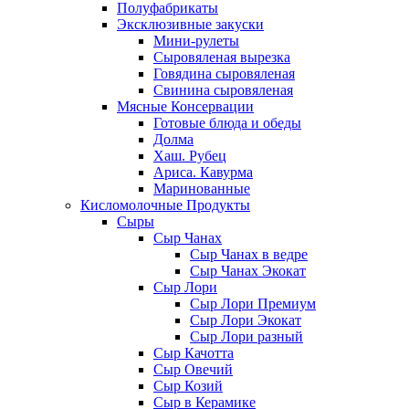
Полуфабрикаты
Эксклюзивные закуски
Мини-рулеты
Сыровяленая вырезка
Говядина сыровяленая
Свинина сыровяленая
Мясные Консервации
Готовые блюда и обеды
Долма
Хаш. Рубец
Ариса. Кавурма
Маринованные
Кисломолочные Продукты
Сыры
Сыр Чанах
Сыр Чанах в ведре
Сыр Чанах Экокат
Сыр Лори
Сыр Лори Премиум
Сыр Лори Экокат
Сыр Лори разный
Сыр Качотта
Сыр Овечий
Сыр Козий
Сыр в Керамике