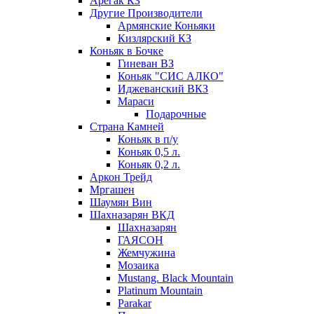
Арегак КЗ
Другие Производители
Армянские Коньяки
Кизлярский КЗ
Коньяк в Бочке
Гиневан ВЗ
Коньяк "СИС АЛКО"
Иджеванский ВКЗ
Мараси
Подарочные
Страна Камней
Коньяк в п/у
Коньяк 0,5 л.
Коньяк 0,2 л.
Аркон Трейд
Мргашен
Шаумян Вин
Шахназарян ВКД
Шахназарян
ГАЯСОН
Жемчужина
Мозаика
Mustang. Black Mountain
Platinum Mountain
Parakar