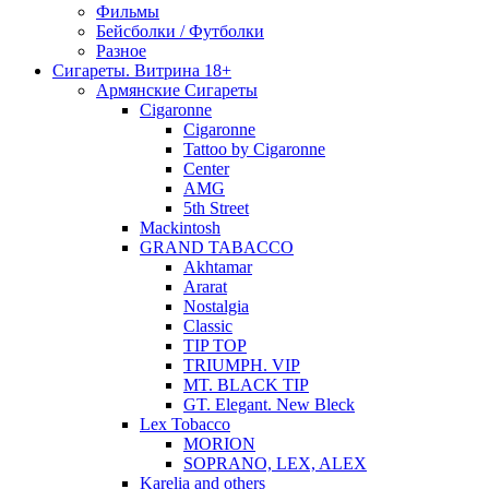
Фильмы
Бейсболки / Футболки
Разное
Сигареты. Витрина 18+
Армянские Сигареты
Cigaronne
Cigaronne
Tattoo by Cigaronne
Center
AMG
5th Street
Mackintosh
GRAND TABACCO
Akhtamar
Ararat
Nostalgia
Classic
TIP TOP
TRIUMPH. VIP
MT. BLACK TIP
GT. Elegant. New Bleck
Lex Tobacco
MORION
SOPRANO, LEX, ALEX
Karelia and others