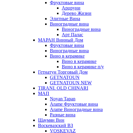
Фруктовые вина
Арцруни
Дерево Жизни
Элитные Вина
Виноградные вина
Виноградные вина
Арт Палас
МАРАН Винный Дом
Фруктовые вина
Виноградные вина
Вино в керамике
Вино в керамике
Вино в керамике п/у
Гетнатун Торговый Дом
GETNATOUN
GETNATOUN NEW
TIRANI. OLD CHINARI
МАП
Noyan Tapan
Arame Фруктовые вина
Arame Виноградные вина
Разные вина
Шаумян Вин
Воскевазский ВЗ
VOSKEVAZ