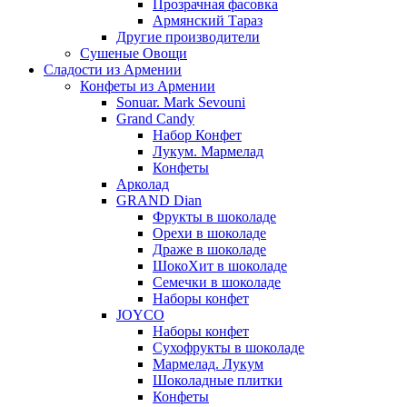
Прозрачная фасовка
Армянский Тараз
Другие производители
Сушеные Овощи
Сладости из Армении
Конфеты из Армении
Sonuar. Mark Sevouni
Grand Candy
Набор Конфет
Лукум. Мармелад
Конфеты
Арколад
GRAND Dian
Фрукты в шоколаде
Орехи в шоколаде
Драже в шоколаде
ШокоХит в шоколаде
Семечки в шоколаде
Наборы конфет
JOYCO
Наборы конфет
Сухофрукты в шоколаде
Мармелад. Лукум
Шоколадные плитки
Конфеты