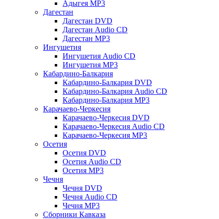
Адыгея MP3
Дагестан
Дагестан DVD
Дагестан Audio CD
Дагестан MP3
Ингушетия
Ингушетия Audio CD
Ингушетия MP3
Кабардино-Балкария
Кабардино-Балкария DVD
Кабардино-Балкария Audio CD
Кабардино-Балкария MP3
Карачаево-Черкесия
Карачаево-Черкесия DVD
Карачаево-Черкесия Audio CD
Карачаево-Черкесия MP3
Осетия
Осетия DVD
Осетия Audio CD
Осетия MP3
Чечня
Чечня DVD
Чечня Audio CD
Чечня MP3
Сборники Кавказа