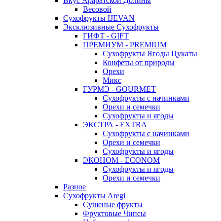
Вкус Араратской Долины
Весовой
Сухофрукты IJEVAN
Эксклюзивные Сухофрукты
ГИФТ - GIFT
ПРЕМИУМ - PREMIUM
Сухофрукты Ягоды Цукаты
Конфеты от природы
Орехи
Микс
ГУРМЭ - GOURMET
Сухофрукты с начинками
Орехи и семечки
Сухофрукты и ягоды
ЭКСТРА - EXTRA
Сухофрукты с начинками
Орехи и семечки
Сухофрукты и ягоды
ЭКОНОМ - ECONOM
Сухофрукты и ягоды
Орехи и семечки
Разное
Сухофрукты Aregi
Сушеные фрукты
Фруктовые Чипсы