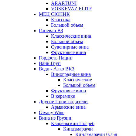
ARARTUNI
VOSKEVAZ ELITE
МЕЦ СЮНИК
Классика
Большой объем
Гиневан ВЗ
Классические вина
Большой объем
Сувенирные вина
Фруктовые вина
Гордость Нации
Вайк Груп
Веди - Алко ВКЗ
Виноградные вина
Классические
Большой объем
Фруктовые вина
В керамике
Другие Производители
Армянские вина
Givany Wine
Вина из Грузии
Кварельский Погреб
Киндзмараули
Киндзмараули 0,75л