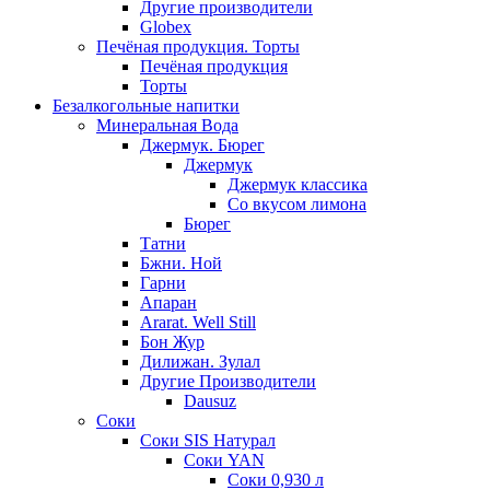
Другие производители
Globex
Печёная продукция. Торты
Печёная продукция
Торты
Безалкогольные напитки
Минеральная Вода
Джермук. Бюрег
Джермук
Джермук классика
Со вкусом лимона
Бюрег
Татни
Бжни. Ной
Гарни
Апаран
Ararat. Well Still
Бон Жур
Дилижан. Зулал
Другие Производители
Dausuz
Соки
Соки SIS Натурал
Соки YAN
Соки 0,930 л