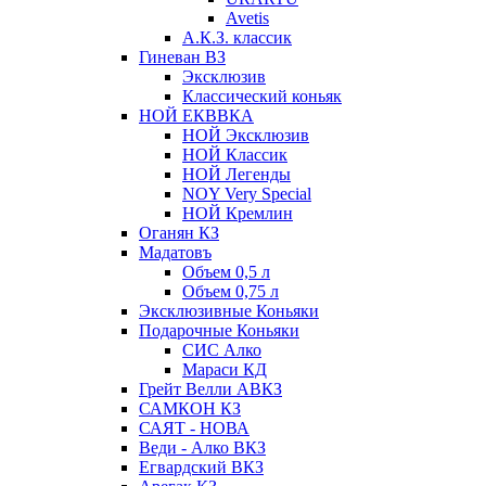
Avetis
А.К.З. классик
Гиневан ВЗ
Эксклюзив
Классический коньяк
НОЙ ЕКВВКА
НОЙ Эксклюзив
НОЙ Классик
НОЙ Легенды
NOY Very Speсial
НОЙ Кремлин
Оганян КЗ
Мадатовъ
Объем 0,5 л
Объем 0,75 л
Эксклюзивные Коньяки
Подарочные Коньяки
СИС Алко
Мараси КД
Грейт Велли АВКЗ
САМКОН КЗ
САЯТ - НОВА
Веди - Алко ВКЗ
Егвардский ВКЗ