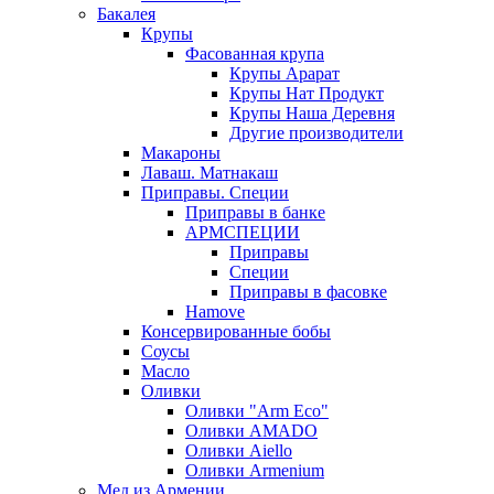
Бакалея
Крупы
Фасованная крупа
Крупы Арарат
Крупы Нат Продукт
Крупы Наша Деревня
Другие производители
Макароны
Лаваш. Матнакаш
Приправы. Специи
Приправы в банке
АРМСПЕЦИИ
Приправы
Специи
Приправы в фасовке
Hamove
Консервированные бобы
Соусы
Масло
Оливки
Оливки "Arm Eco"
Оливки AMADO
Оливки Aiello
Оливки Armenium
Мед из Армении