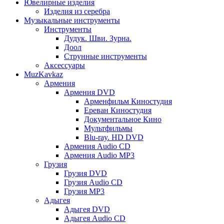
Ювелирные изделия
Изделия из серебра
Музыкальные инструменты
Инструменты
Дудук. Шви. Зурна.
Доол
Струнные инструменты
Аксессуары
MuzKavkaz
Армения
Армения DVD
Арменфильм Киностудия
Ереван Киностудия
Документальное Кино
Мультфильмы
Blu-ray. HD DVD
Армения Audio CD
Армения Audio MP3
Грузия
Грузия DVD
Грузия Audio CD
Грузия MP3
Адыгея
Адыгея DVD
Адыгея Audio CD