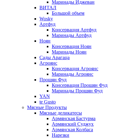
Маринады Иджеван
ВИТАЛ
Большой объем
Wosky
Артфуд
Консервация Артфуд
Маринады Артфуд
Ноян
Консервация Ноян
Маринады Ноян
Сады Арагаца
Агроянс
Консервация Агроянс
Маринады Агроянс
Прошян Фуд
Консервация Прошян Фуд
Маринады Прошян Фуд
YAN
te Gusto
Мясные Продукты
Мясные деликатесы
Армянская Бастурма
Армянский Суджух
Армянская Колбаса
Нарезки