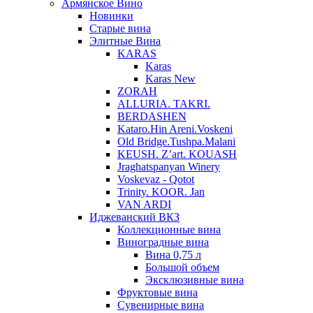
Армянское Вино
Новинки
Старые вина
Элитные Вина
KARAS
Karas
Karas New
ZORAH
ALLURIA. TAKRI.
BERDASHEN
Kataro.Hin Areni.Voskeni
Old Bridge.Tushpa.Malani
KEUSH. Z’art. KOUASH
Jraghatspanyan Winery
Voskevaz - Qotot
Trinity. KOOR. Jan
VAN ARDI
Иджеванский ВКЗ
Коллекционные вина
Виноградные вина
Вина 0,75 л
Большой объем
Эксклюзивные вина
Фруктовые вина
Cувенирные вина