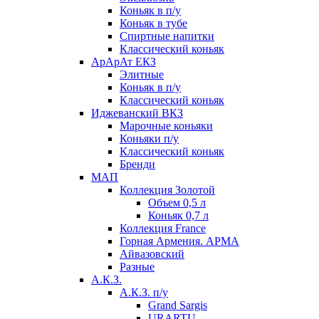
Коньяк в п/у
Коньяк в тубе
Спиртные напитки
Классический коньяк
АрАрАт ЕКЗ
Элитные
Коньяк в п/у
Классический коньяк
Иджеванский ВКЗ
Марочные коньяки
Коньяки п/у
Классический коньяк
Бренди
МАП
Коллекция Золотой
Объем 0,5 л
Коньяк 0,7 л
Коллекция France
Горная Армения. АРМА
Айвазовский
Разные
А.К.З.
А.К.З. п/у
Grand Sargis
URARTU