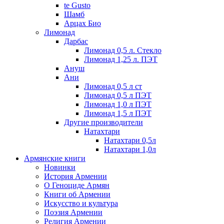
te Gusto
Шамб
Арцах Био
Лимонад
Дарбас
Лимонад 0,5 л. Стекло
Лимонад 1,25 л. ПЭТ
Ануш
Ани
Лимонад 0,5 л ст
Лимонад 0,5 л ПЭТ
Лимонад 1,0 л ПЭТ
Лимонад 1,5 л ПЭТ
Другие производители
Натахтари
Натахтари 0,5л
Натахтари 1,0л
Армянские книги
Новинки
История Армении
О Геноциде Армян
Книги об Армении
Иcкусство и культура
Поэзия Армении
Религия Армении