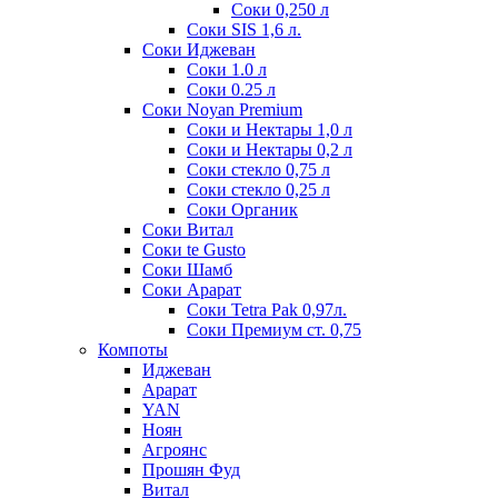
Соки 0,250 л
Соки SIS 1,6 л.
Соки Иджеван
Соки 1.0 л
Соки 0.25 л
Соки Noyan Premium
Соки и Нектары 1,0 л
Соки и Нектары 0,2 л
Соки стекло 0,75 л
Соки стекло 0,25 л
Соки Органик
Соки Витал
Соки te Gusto
Соки Шамб
Соки Арарат
Соки Tetra Pak 0,97л.
Соки Премиум ст. 0,75
Компоты
Иджеван
Арарат
YAN
Ноян
Агроянс
Прошян Фуд
Витал