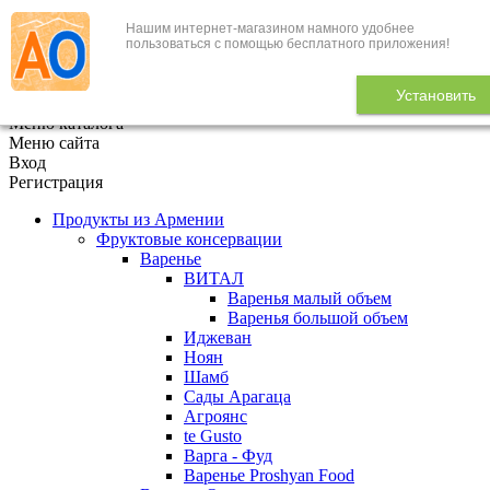
Нашим интернет-магазином намного удобнее
+7 (495) 646-888-1
пользоваться с помощью бесплатного приложения!
В корзине
0
товаров
Установить
x
Меню каталога
Меню сайта
Вход
Регистрация
Продукты из Армении
Фруктовые консервации
Варенье
ВИТАЛ
Варенья малый объем
Варенья большой объем
Иджеван
Ноян
Шамб
Сады Арагаца
Агроянс
te Gusto
Варга - Фуд
Варенье Proshyan Food