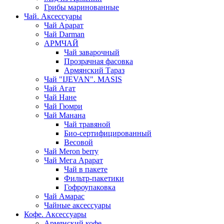
Грибы маринованные
Чай. Аксессуары
Чай Арарат
Чай Darman
АРМЧАЙ
Чай заварочный
Прозрачная фасовка
Армянский Тараз
Чай "IJEVAN". MASIS
Чай Агат
Чай Нане
Чай Гюмри
Чай Манана
Чай травяной
Био-сертифицированный
Весовой
Чай Meron berry
Чай Мега Арарат
Чай в пакете
Фильтр-пакетики
Гофроупаковка
Чай Амарас
Чайные аксессуары
Кофе. Аксессуары
Армянский кофе