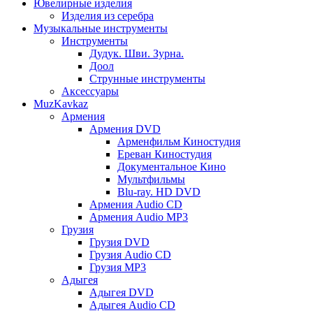
Ювелирные изделия
Изделия из серебра
Музыкальные инструменты
Инструменты
Дудук. Шви. Зурна.
Доол
Струнные инструменты
Аксессуары
MuzKavkaz
Армения
Армения DVD
Арменфильм Киностудия
Ереван Киностудия
Документальное Кино
Мультфильмы
Blu-ray. HD DVD
Армения Audio CD
Армения Audio MP3
Грузия
Грузия DVD
Грузия Audio CD
Грузия MP3
Адыгея
Адыгея DVD
Адыгея Audio CD