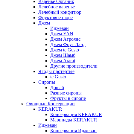
Варенье Органик
Лечебное варенье
Лечебный конфитюр
Фруктовое пюре
Джем
Иджеван
Джем YAN
Джем Агроянс
Джем Фрут Ланд
Джем te Gusto
Джем Шамб
Джем Ararat
Другие производители
Ягоды протёртые
te Gusto
Сиропы
Дошаб
Разные сиропы
Фрукты в сиропе
Овощные Консервации
KERAKUR
Консервация KERAKUR
Маринады KERAKUR
Иджеван
Консервация Иджеван