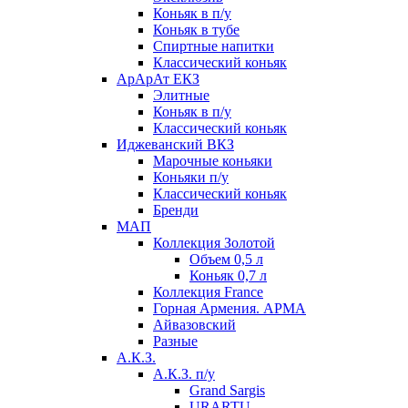
Коньяк в п/у
Коньяк в тубе
Спиртные напитки
Классический коньяк
АрАрАт ЕКЗ
Элитные
Коньяк в п/у
Классический коньяк
Иджеванский ВКЗ
Марочные коньяки
Коньяки п/у
Классический коньяк
Бренди
МАП
Коллекция Золотой
Объем 0,5 л
Коньяк 0,7 л
Коллекция France
Горная Армения. АРМА
Айвазовский
Разные
А.К.З.
А.К.З. п/у
Grand Sargis
URARTU