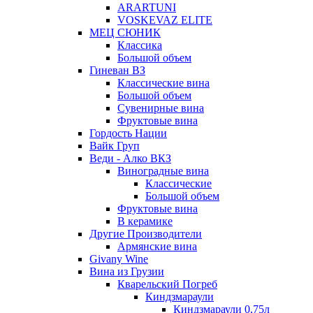
ARARTUNI
VOSKEVAZ ELITE
МЕЦ СЮНИК
Классика
Большой объем
Гиневан ВЗ
Классические вина
Большой объем
Сувенирные вина
Фруктовые вина
Гордость Нации
Вайк Груп
Веди - Алко ВКЗ
Виноградные вина
Классические
Большой объем
Фруктовые вина
В керамике
Другие Производители
Армянские вина
Givany Wine
Вина из Грузии
Кварельский Погреб
Киндзмараули
Киндзмараули 0,75л