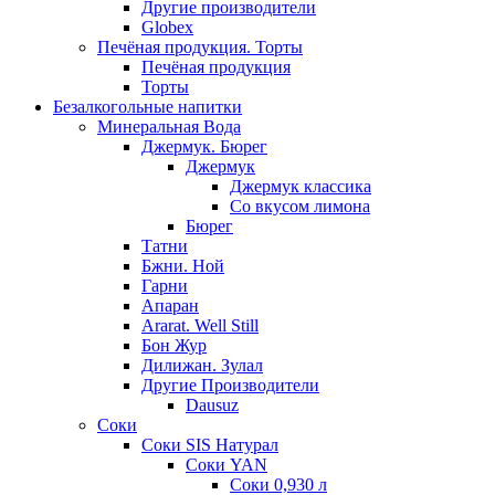
Другие производители
Globex
Печёная продукция. Торты
Печёная продукция
Торты
Безалкогольные напитки
Минеральная Вода
Джермук. Бюрег
Джермук
Джермук классика
Со вкусом лимона
Бюрег
Татни
Бжни. Ной
Гарни
Апаран
Ararat. Well Still
Бон Жур
Дилижан. Зулал
Другие Производители
Dausuz
Соки
Соки SIS Натурал
Соки YAN
Соки 0,930 л