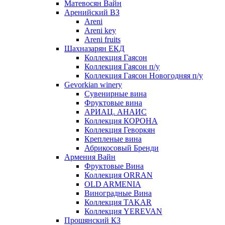
Матевосян Вайн
Аренийский ВЗ
Areni
Areni key
Areni fruits
Шахназарян ЕКД
Коллекция Гаясон
Коллекция Гаясон п/у
Коллекция Гаясон Новогодняя п/у
Gevorkian winery
Сувенирные вина
Фруктовые вина
АРИАЦ. АНАИС
Коллекция КОРОНА
Коллекция Геворкян
Крепленые вина
Абрикосовый Бренди
Армения Вайн
Фруктовые Вина
Коллекция ORRAN
OLD ARMENIA
Виноградные Вина
Коллекция TAKAR
Коллекция YEREVAN
Прошянский КЗ