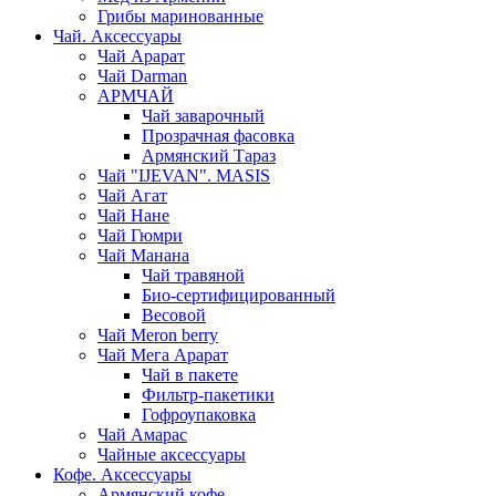
Грибы маринованные
Чай. Аксессуары
Чай Арарат
Чай Darman
АРМЧАЙ
Чай заварочный
Прозрачная фасовка
Армянский Тараз
Чай "IJEVAN". MASIS
Чай Агат
Чай Нане
Чай Гюмри
Чай Манана
Чай травяной
Био-сертифицированный
Весовой
Чай Meron berry
Чай Мега Арарат
Чай в пакете
Фильтр-пакетики
Гофроупаковка
Чай Амарас
Чайные аксессуары
Кофе. Аксессуары
Армянский кофе