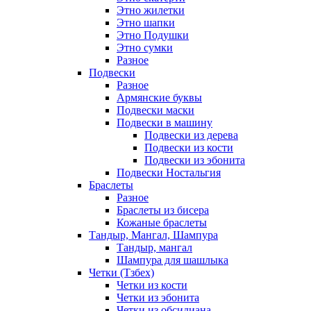
Этно жилетки
Этно шапки
Этно Подушки
Этно сумки
Разное
Подвески
Разное
Армянские буквы
Подвески маски
Подвески в машину
Подвески из дерева
Подвески из кости
Подвески из эбонита
Подвески Ностальгия
Браслеты
Разное
Браслеты из бисера
Кожаные браслеты
Тандыр, Мангал, Шампура
Тандыр, мангал
Шампура для шашлыка
Четки (Тзбех)
Четки из кости
Четки из эбонита
Четки из обсидиана