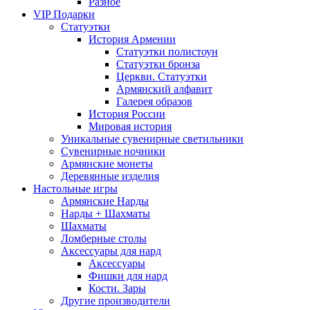
Разное
VIP Подарки
Статуэтки
История Армении
Статуэтки полистоун
Статуэтки бронза
Церкви. Статуэтки
Армянский алфавит
Галерея образов
История России
Мировая история
Уникальные сувенирные светильники
Сувенирные ночники
Армянские монеты
Деревянные изделия
Настольные игры
Армянские Нарды
Нарды + Шахматы
Шахматы
Ломберные столы
Аксессуары для нард
Аксессуары
Фишки для нард
Кости. Зары
Другие производители