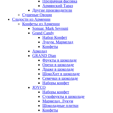
Прозрачная фасовка
Армянский Тараз
Другие производители
Сушеные Овощи
Сладости из Армении
Конфеты из Армении
Sonuar. Mark Sevouni
Grand Candy
Набор Конфет
Лукум. Мармелад
Конфеты
Арколад
GRAND Dian
Фрукты в шоколаде
Орехи в шоколаде
Драже в шоколаде
ШокоХит в шоколаде
Семечки в шоколаде
Наборы конфет
JOYCO
Наборы конфет
Сухофрукты в шоколаде
Мармелад. Лукум
Шоколадные плитки
Конфеты