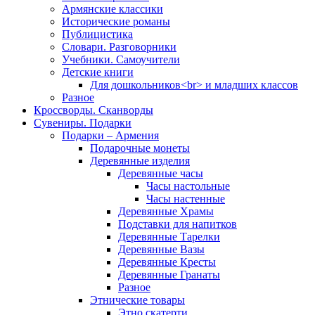
Армянские классики
Исторические романы
Публицистика
Словари. Разговорники
Учебники. Самоучители
Детские книги
Для дошкольников<br> и младших классов
Разное
Кроссворды. Сканворды
Сувениры. Подарки
Подарки – Армения
Подарочные монеты
Деревянные изделия
Деревянные часы
Часы настольные
Часы настенные
Деревянные Храмы
Подставки для напитков
Деревянные Тарелки
Деревянные Вазы
Деревянные Кресты
Деревянные Гранаты
Разное
Этнические товары
Этно скатерти