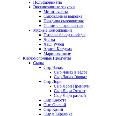
Полуфабрикаты
Эксклюзивные закуски
Мини-рулеты
Сыровяленая вырезка
Говядина сыровяленая
Свинина сыровяленая
Мясные Консервации
Готовые блюда и обеды
Долма
Хаш. Рубец
Ариса. Кавурма
Маринованные
Кисломолочные Продукты
Сыры
Сыр Чанах
Сыр Чанах в ведре
Сыр Чанах Экокат
Сыр Лори
Сыр Лори Премиум
Сыр Лори Экокат
Сыр Лори разный
Сыр Качотта
Сыр Овечий
Сыр Козий
Сыр в Керамике