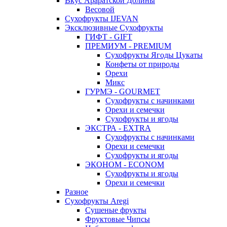
Вкус Араратской Долины
Весовой
Сухофрукты IJEVAN
Эксклюзивные Сухофрукты
ГИФТ - GIFT
ПРЕМИУМ - PREMIUM
Сухофрукты Ягоды Цукаты
Конфеты от природы
Орехи
Микс
ГУРМЭ - GOURMET
Сухофрукты с начинками
Орехи и семечки
Сухофрукты и ягоды
ЭКСТРА - EXTRA
Сухофрукты с начинками
Орехи и семечки
Сухофрукты и ягоды
ЭКОНОМ - ECONOM
Сухофрукты и ягоды
Орехи и семечки
Разное
Сухофрукты Aregi
Сушеные фрукты
Фруктовые Чипсы