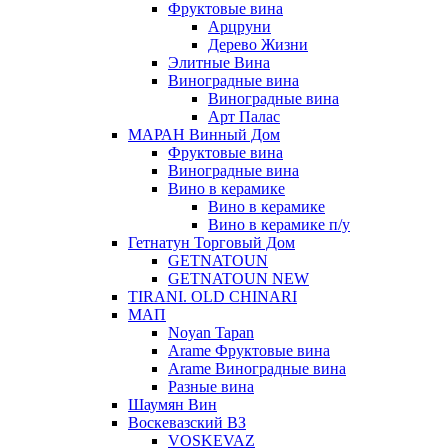
Фруктовые вина
Арцруни
Дерево Жизни
Элитные Вина
Виноградные вина
Виноградные вина
Арт Палас
МАРАН Винный Дом
Фруктовые вина
Виноградные вина
Вино в керамике
Вино в керамике
Вино в керамике п/у
Гетнатун Торговый Дом
GETNATOUN
GETNATOUN NEW
TIRANI. OLD CHINARI
МАП
Noyan Tapan
Arame Фруктовые вина
Arame Виноградные вина
Разные вина
Шаумян Вин
Воскевазский ВЗ
VOSKEVAZ