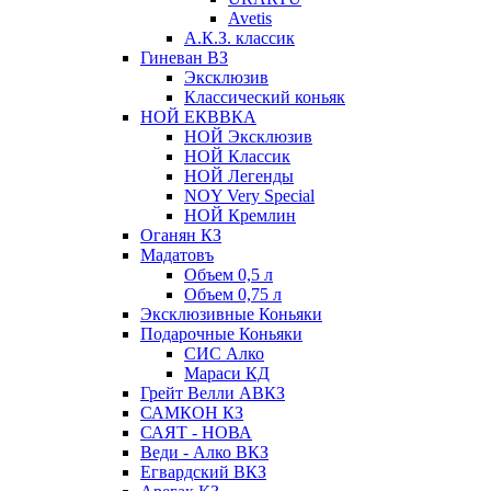
Avetis
А.К.З. классик
Гиневан ВЗ
Эксклюзив
Классический коньяк
НОЙ ЕКВВКА
НОЙ Эксклюзив
НОЙ Классик
НОЙ Легенды
NOY Very Speсial
НОЙ Кремлин
Оганян КЗ
Мадатовъ
Объем 0,5 л
Объем 0,75 л
Эксклюзивные Коньяки
Подарочные Коньяки
СИС Алко
Мараси КД
Грейт Велли АВКЗ
САМКОН КЗ
САЯТ - НОВА
Веди - Алко ВКЗ
Егвардский ВКЗ