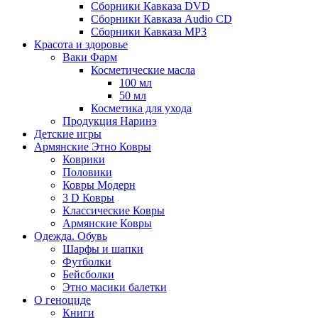
Сборники Кавказа DVD
Сборники Кавказа Audio CD
Сборники Кавказа MP3
Красота и здоровье
Ваки Фарм
Косметические масла
100 мл
50 мл
Косметика для ухода
Продукция Наринэ
Детские игры
Армянские Этно Ковры
Коврики
Половики
Ковры Модерн
3 D Ковры
Классические Ковры
Армянские Ковры
Одежда. Обувь
Шарфы и шапки
Футболки
Бейсболки
Этно масики балетки
О геноциде
Книги