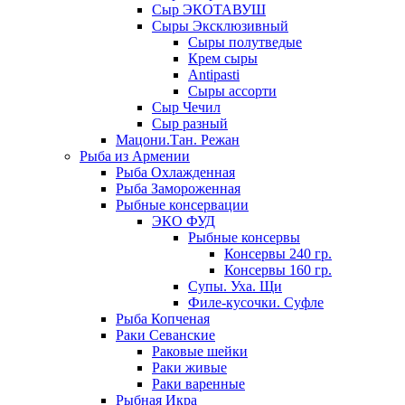
Сыр ЭКОТАВУШ
Сыры Эксклюзивный
Сыры полутведые
Крем сыры
Antipasti
Сыры ассорти
Сыр Чечил
Сыр разный
Мацони.Тан. Режан
Рыба из Армении
Рыба Охлажденная
Рыба Замороженная
Рыбные консервации
ЭКО ФУД
Рыбные консервы
Консервы 240 гр.
Консервы 160 гр.
Супы. Уха. Щи
Филе-кусочки. Суфле
Рыба Копченая
Раки Севанские
Раковые шейки
Раки живые
Раки варенные
Рыбная Икра