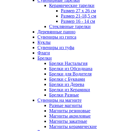
Сувенирные тарелки
Керамические тарелки
Размер 27 х 26 см
Размер 21-18,5 см
Размер 16 - 14 см
Стеклянные тарелки
Деревянные панно
Сувениры из гипса
Куклы
Сувениры из туфа
Флаги
Брелки
Брелки Настальгия
Брелки из Обсидиана
Брелки для Водителя
Брелки с Буквами
Брелки из Дерева
Брелки из Керамики
Брелки Разные
Сувениры на магните
Разные магниты
Магниты резиновые
Магниты акриловые
Магниты закатные
Магниты керамические