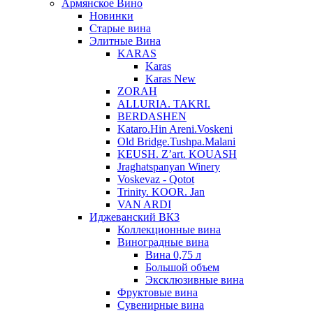
Армянское Вино
Новинки
Старые вина
Элитные Вина
KARAS
Karas
Karas New
ZORAH
ALLURIA. TAKRI.
BERDASHEN
Kataro.Hin Areni.Voskeni
Old Bridge.Tushpa.Malani
KEUSH. Z’art. KOUASH
Jraghatspanyan Winery
Voskevaz - Qotot
Trinity. KOOR. Jan
VAN ARDI
Иджеванский ВКЗ
Коллекционные вина
Виноградные вина
Вина 0,75 л
Большой объем
Эксклюзивные вина
Фруктовые вина
Cувенирные вина