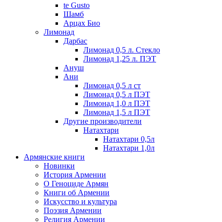
te Gusto
Шамб
Арцах Био
Лимонад
Дарбас
Лимонад 0,5 л. Стекло
Лимонад 1,25 л. ПЭТ
Ануш
Ани
Лимонад 0,5 л ст
Лимонад 0,5 л ПЭТ
Лимонад 1,0 л ПЭТ
Лимонад 1,5 л ПЭТ
Другие производители
Натахтари
Натахтари 0,5л
Натахтари 1,0л
Армянские книги
Новинки
История Армении
О Геноциде Армян
Книги об Армении
Иcкусство и культура
Поэзия Армении
Религия Армении