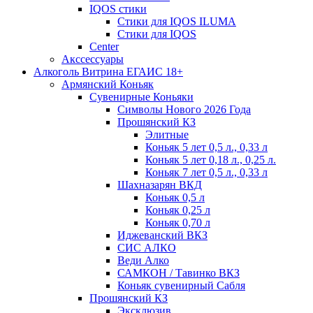
IQOS стики
Стики для IQOS ILUMA
Стики для IQOS
Сenter
Акссессуары
Алкоголь Витрина ЕГАИС 18+
Армянский Коньяк
Сувенирные Коньяки
Символы Нового 2026 Года
Прошянский КЗ
Элитные
Коньяк 5 лет 0,5 л., 0,33 л
Коньяк 5 лет 0,18 л., 0,25 л.
Коньяк 7 лет 0,5 л., 0,33 л
Шахназарян ВКД
Коньяк 0,5 л
Коньяк 0,25 л
Коньяк 0,70 л
Иджеванский ВКЗ
СИС АЛКО
Веди Алко
САМКОН / Тавинко ВКЗ
Коньяк сувенирный Сабля
Прошянский КЗ
Эксклюзив