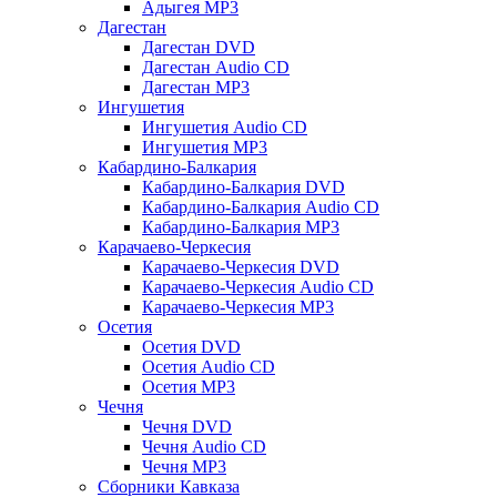
Адыгея MP3
Дагестан
Дагестан DVD
Дагестан Audio CD
Дагестан MP3
Ингушетия
Ингушетия Audio CD
Ингушетия MP3
Кабардино-Балкария
Кабардино-Балкария DVD
Кабардино-Балкария Audio CD
Кабардино-Балкария MP3
Карачаево-Черкесия
Карачаево-Черкесия DVD
Карачаево-Черкесия Audio CD
Карачаево-Черкесия MP3
Осетия
Осетия DVD
Осетия Audio CD
Осетия MP3
Чечня
Чечня DVD
Чечня Audio CD
Чечня MP3
Сборники Кавказа