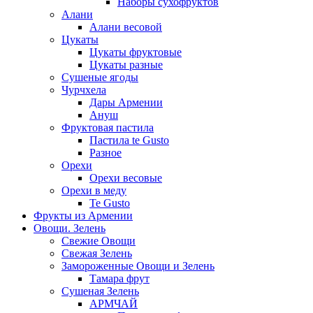
Наборы сухофруктов
Алани
Алани весовой
Цукаты
Цукаты фруктовые
Цукаты разные
Сушеные ягоды
Чурчхела
Дары Армении
Ануш
Фруктовая пастила
Пастила te Gusto
Разное
Орехи
Орехи весовые
Орехи в меду
Te Gusto
Фрукты из Армении
Овощи. Зелень
Свежие Овощи
Свежая Зелень
Замороженные Овощи и Зелень
Тамара фрут
Сушеная Зелень
АРМЧАЙ