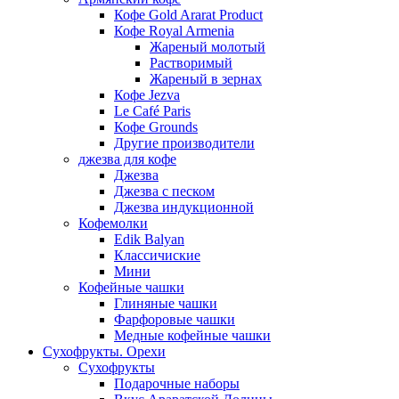
Кофе Gold Ararat Product
Кофе Royal Armenia
Жареный молотый
Растворимый
Жареный в зернах
Кофе Jezva
Le Café Paris
Кофе Grounds
Другие производители
джезва для кофе
Джезва
Джезва с песком
Джезва индукционной
Кофемолки
Edik Balyan
Классичиские
Мини
Кофейные чашки
Глиняные чашки
Фарфоровые чашки
Медные кофейные чашки
Сухофрукты. Орехи
Сухофрукты
Подарочные наборы