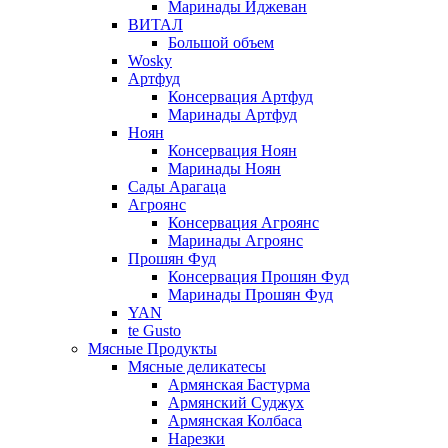
Маринады Иджеван
ВИТАЛ
Большой объем
Wosky
Артфуд
Консервация Артфуд
Маринады Артфуд
Ноян
Консервация Ноян
Маринады Ноян
Сады Арагаца
Агроянс
Консервация Агроянс
Маринады Агроянс
Прошян Фуд
Консервация Прошян Фуд
Маринады Прошян Фуд
YAN
te Gusto
Мясные Продукты
Мясные деликатесы
Армянская Бастурма
Армянский Суджух
Армянская Колбаса
Нарезки