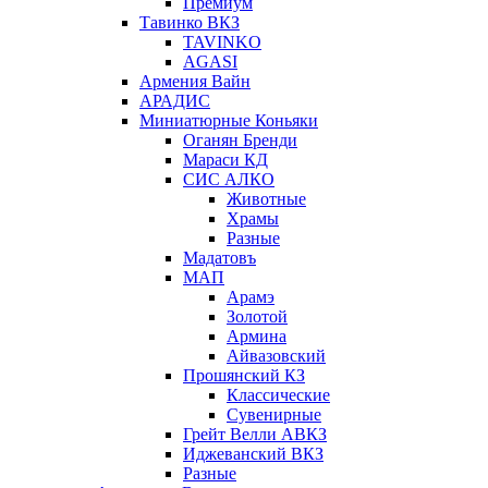
Премиум
Тавинко ВКЗ
TAVINKO
AGASI
Армения Вайн
АРАДИС
Миниатюрные Коньяки
Оганян Бренди
Мараси КД
СИС АЛКО
Животные
Храмы
Разные
Мадатовъ
МАП
Арамэ
Золотой
Армина
Айвазовский
Прошянский КЗ
Классические
Сувенирные
Грейт Велли АВКЗ
Иджеванский ВКЗ
Разные