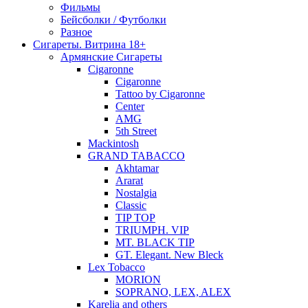
Фильмы
Бейсболки / Футболки
Разное
Сигареты. Витрина 18+
Армянские Сигареты
Cigaronne
Cigaronne
Tattoo by Cigaronne
Center
AMG
5th Street
Mackintosh
GRAND TABACCO
Akhtamar
Ararat
Nostalgia
Classic
TIP TOP
TRIUMPH. VIP
MT. BLACK TIP
GT. Elegant. New Bleck
Lex Tobacco
MORION
SOPRANO, LEX, ALEX
Karelia and others