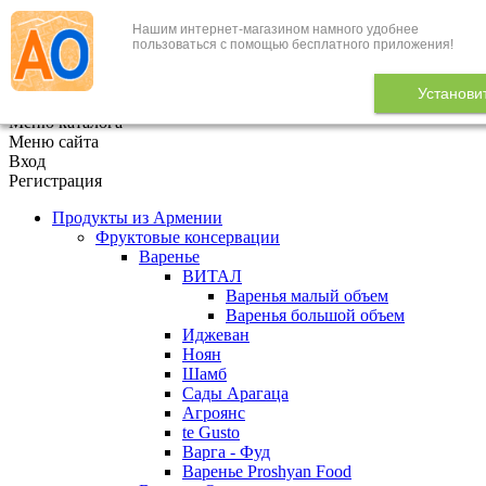
Нашим интернет-магазином намного удобнее
+7 (495) 646-888-1
пользоваться с помощью бесплатного приложения!
В корзине
0
товаров
Установи
x
Меню каталога
Меню сайта
Вход
Регистрация
Продукты из Армении
Фруктовые консервации
Варенье
ВИТАЛ
Варенья малый объем
Варенья большой объем
Иджеван
Ноян
Шамб
Сады Арагаца
Агроянс
te Gusto
Варга - Фуд
Варенье Proshyan Food