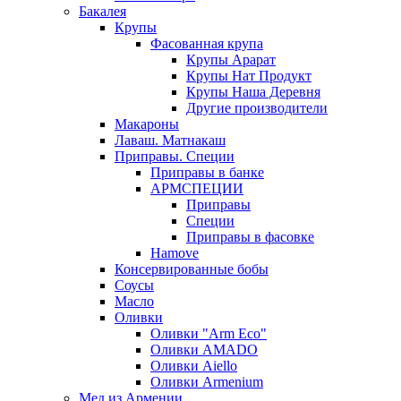
Бакалея
Крупы
Фасованная крупа
Крупы Арарат
Крупы Нат Продукт
Крупы Наша Деревня
Другие производители
Макароны
Лаваш. Матнакаш
Приправы. Специи
Приправы в банке
АРМСПЕЦИИ
Приправы
Специи
Приправы в фасовке
Hamove
Консервированные бобы
Соусы
Масло
Оливки
Оливки "Arm Eco"
Оливки AMADO
Оливки Aiello
Оливки Armenium
Мед из Армении