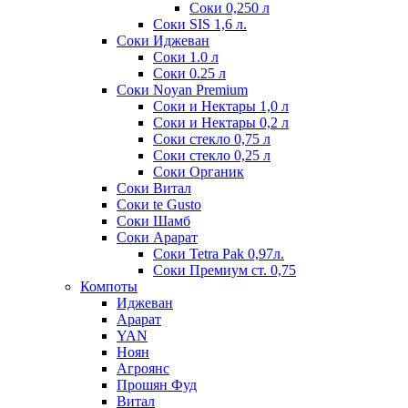
Соки 0,250 л
Соки SIS 1,6 л.
Соки Иджеван
Соки 1.0 л
Соки 0.25 л
Соки Noyan Premium
Соки и Нектары 1,0 л
Соки и Нектары 0,2 л
Соки стекло 0,75 л
Соки стекло 0,25 л
Соки Органик
Соки Витал
Соки te Gusto
Соки Шамб
Соки Арарат
Соки Tetra Pak 0,97л.
Соки Премиум ст. 0,75
Компоты
Иджеван
Арарат
YAN
Ноян
Агроянс
Прошян Фуд
Витал