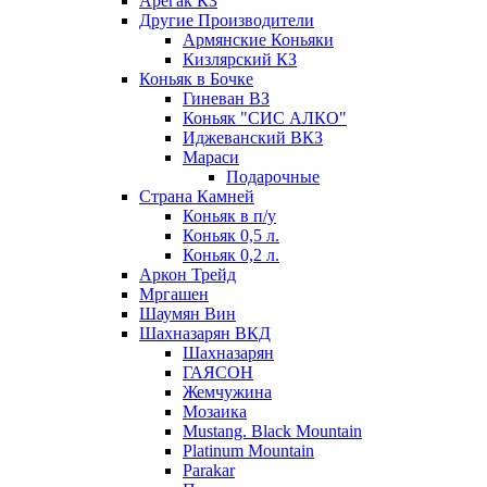
Арегак КЗ
Другие Производители
Армянские Коньяки
Кизлярский КЗ
Коньяк в Бочке
Гиневан ВЗ
Коньяк "СИС АЛКО"
Иджеванский ВКЗ
Мараси
Подарочные
Страна Камней
Коньяк в п/у
Коньяк 0,5 л.
Коньяк 0,2 л.
Аркон Трейд
Мргашен
Шаумян Вин
Шахназарян ВКД
Шахназарян
ГАЯСОН
Жемчужина
Мозаика
Mustang. Black Mountain
Platinum Mountain
Parakar