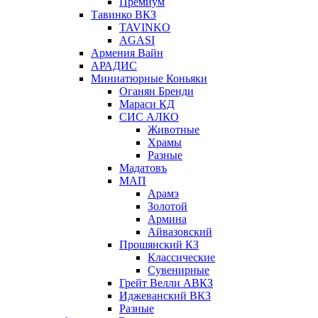
Премиум
Тавинко ВКЗ
TAVINKO
AGASI
Армения Вайн
АРАДИС
Миниатюрные Коньяки
Оганян Бренди
Мараси КД
СИС АЛКО
Животные
Храмы
Разные
Мадатовъ
МАП
Арамэ
Золотой
Армина
Айвазовский
Прошянский КЗ
Классические
Сувенирные
Грейт Велли АВКЗ
Иджеванский ВКЗ
Разные