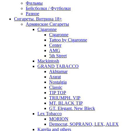
Фильмы
Бейсболки / Футболки
Разное
Сигареты. Витрина 18+
Армянские Сигареты
Cigaronne
Cigaronne
Tattoo by Cigaronne
Center
AMG
5th Street
Mackintosh
GRAND TABACCO
Akhtamar
Ararat
Nostalgia
Classic
TIP TOP
TRIUMPH. VIP
MT. BLACK TIP
GT. Elegant. New Bleck
Lex Tobacco
MORION
Democrat, SOPRANO, LEX, ALEX
Karelia and others