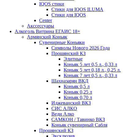
IQOS стики
Стики для IQOS ILUMA
Стики для IQOS
Сenter
Акссессуары
Алкоголь Витрина ЕГАИС 18+
Армянский Коньяк
Сувенирные Коньяки
Символы Нового 2026 Года
Прошянский КЗ
Элитные
Коньяк 5 лет 0,5 л., 0,33 л
Коньяк 5 лет 0,18 л., 0,25 л.
Коньяк 7 лет 0,5 л., 0,33 л
Шахназарян ВКД
Коньяк 0,5 л
Коньяк 0,25 л
Коньяк 0,70 л
Иджеванский ВКЗ
СИС АЛКО
Веди Алко
САМКОН / Тавинко ВКЗ
Коньяк сувенирный Сабля
Прошянский КЗ
Эксклюзив