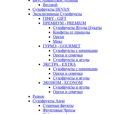
Вкус Араратской Долины
Весовой
Сухофрукты IJEVAN
Эксклюзивные Сухофрукты
ГИФТ - GIFT
ПРЕМИУМ - PREMIUM
Сухофрукты Ягоды Цукаты
Конфеты от природы
Орехи
Микс
ГУРМЭ - GOURMET
Сухофрукты с начинками
Орехи и семечки
Сухофрукты и ягоды
ЭКСТРА - EXTRA
Сухофрукты с начинками
Орехи и семечки
Сухофрукты и ягоды
ЭКОНОМ - ECONOM
Сухофрукты и ягоды
Орехи и семечки
Разное
Сухофрукты Aregi
Сушеные фрукты
Фруктовые Чипсы