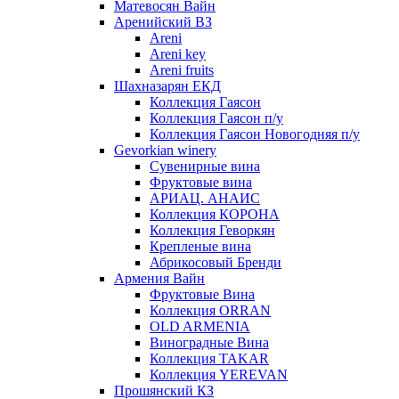
Матевосян Вайн
Аренийский ВЗ
Areni
Areni key
Areni fruits
Шахназарян ЕКД
Коллекция Гаясон
Коллекция Гаясон п/у
Коллекция Гаясон Новогодняя п/у
Gevorkian winery
Сувенирные вина
Фруктовые вина
АРИАЦ. АНАИС
Коллекция КОРОНА
Коллекция Геворкян
Крепленые вина
Абрикосовый Бренди
Армения Вайн
Фруктовые Вина
Коллекция ORRAN
OLD ARMENIA
Виноградные Вина
Коллекция TAKAR
Коллекция YEREVAN
Прошянский КЗ