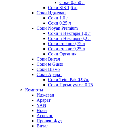
Соки 0,250 л
Соки SIS 1,6 л.
Соки Иджеван
Соки 1.0 л
Соки 0.25 л
Соки Noyan Premium
Соки и Нектары 1,0 л
Соки и Нектары 0,2 л
Соки стекло 0,75 л
Соки стекло 0,25 л
Соки Органик
Соки Витал
Соки te Gusto
Соки Шамб
Соки Арарат
Соки Tetra Pak 0,97л.
Соки Премиум ст. 0,75
Компоты
Иджеван
Арарат
YAN
Ноян
Агроянс
Прошян Фуд
Витал