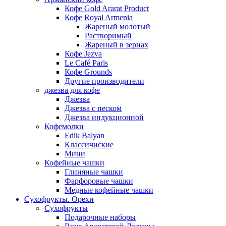
Кофе Gold Ararat Product
Кофе Royal Armenia
Жареный молотый
Растворимый
Жареный в зернах
Кофе Jezva
Le Café Paris
Кофе Grounds
Другие производители
джезва для кофе
Джезва
Джезва с песком
Джезва индукционной
Кофемолки
Edik Balyan
Классичиские
Мини
Кофейные чашки
Глиняные чашки
Фарфоровые чашки
Медные кофейные чашки
Сухофрукты. Орехи
Сухофрукты
Подарочные наборы