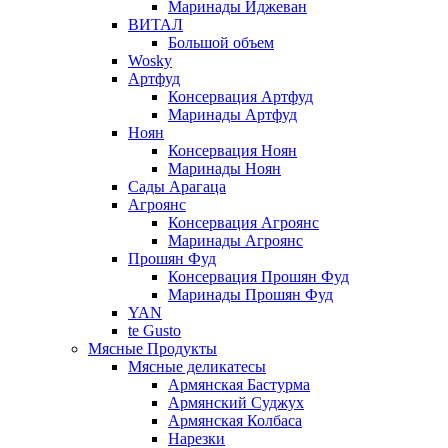
Маринады Иджеван
ВИТАЛ
Большой объем
Wosky
Артфуд
Консервация Артфуд
Маринады Артфуд
Ноян
Консервация Ноян
Маринады Ноян
Сады Арагаца
Агроянс
Консервация Агроянс
Маринады Агроянс
Прошян Фуд
Консервация Прошян Фуд
Маринады Прошян Фуд
YAN
te Gusto
Мясные Продукты
Мясные деликатесы
Армянская Бастурма
Армянский Суджух
Армянская Колбаса
Нарезки