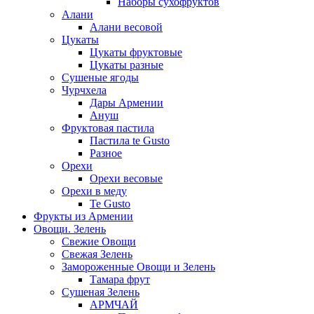
Наборы сухофруктов
Алани
Алани весовой
Цукаты
Цукаты фруктовые
Цукаты разные
Сушеные ягоды
Чурчхела
Дары Армении
Ануш
Фруктовая пастила
Пастила te Gusto
Разное
Орехи
Орехи весовые
Орехи в меду
Te Gusto
Фрукты из Армении
Овощи. Зелень
Свежие Овощи
Свежая Зелень
Замороженные Овощи и Зелень
Тамара фрут
Сушеная Зелень
АРМЧАЙ