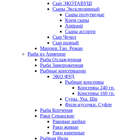
Сыр ЭКОТАВУШ
Сыры Эксклюзивный
Сыры полутведые
Крем сыры
Antipasti
Сыры ассорти
Сыр Чечил
Сыр разный
Мацони.Тан. Режан
Рыба из Армении
Рыба Охлажденная
Рыба Замороженная
Рыбные консервации
ЭКО ФУД
Рыбные консервы
Консервы 240 гр.
Консервы 160 гр.
Супы. Уха. Щи
Филе-кусочки. Суфле
Рыба Копченая
Раки Севанские
Раковые шейки
Раки живые
Раки варенные
Рыбная Икра