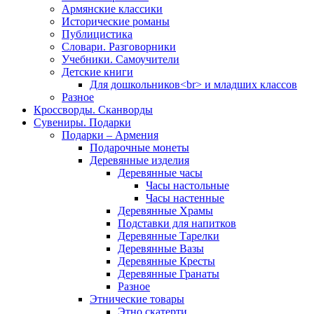
Армянские классики
Исторические романы
Публицистика
Словари. Разговорники
Учебники. Самоучители
Детские книги
Для дошкольников<br> и младших классов
Разное
Кроссворды. Сканворды
Сувениры. Подарки
Подарки – Армения
Подарочные монеты
Деревянные изделия
Деревянные часы
Часы настольные
Часы настенные
Деревянные Храмы
Подставки для напитков
Деревянные Тарелки
Деревянные Вазы
Деревянные Кресты
Деревянные Гранаты
Разное
Этнические товары
Этно скатерти