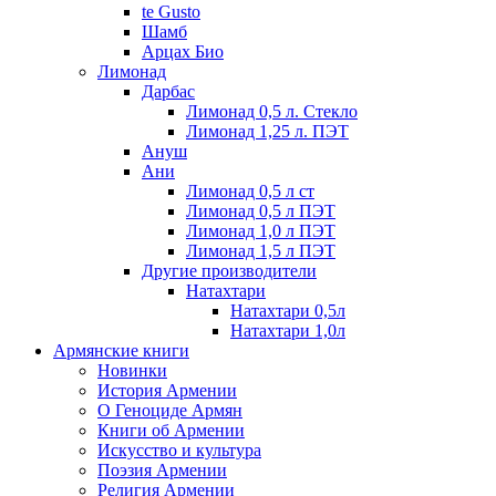
te Gusto
Шамб
Арцах Био
Лимонад
Дарбас
Лимонад 0,5 л. Стекло
Лимонад 1,25 л. ПЭТ
Ануш
Ани
Лимонад 0,5 л ст
Лимонад 0,5 л ПЭТ
Лимонад 1,0 л ПЭТ
Лимонад 1,5 л ПЭТ
Другие производители
Натахтари
Натахтари 0,5л
Натахтари 1,0л
Армянские книги
Новинки
История Армении
О Геноциде Армян
Книги об Армении
Иcкусство и культура
Поэзия Армении
Религия Армении