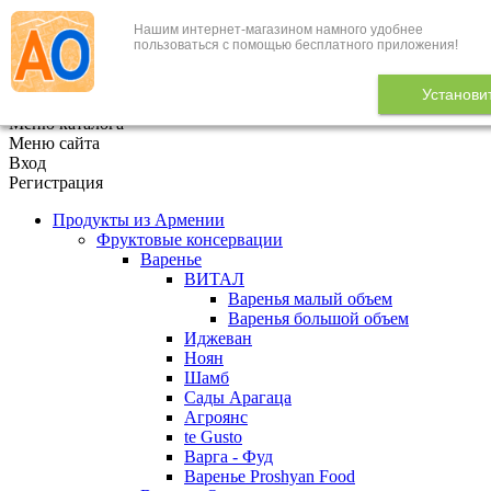
Нашим интернет-магазином намного удобнее
+7 (495) 646-888-1
пользоваться с помощью бесплатного приложения!
В корзине
0
товаров
Установи
x
Меню каталога
Меню сайта
Вход
Регистрация
Продукты из Армении
Фруктовые консервации
Варенье
ВИТАЛ
Варенья малый объем
Варенья большой объем
Иджеван
Ноян
Шамб
Сады Арагаца
Агроянс
te Gusto
Варга - Фуд
Варенье Proshyan Food