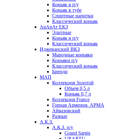
Коньяк в п/у
Коньяк в тубе
Спиртные напитки
Классический коньяк
АрАрАт ЕКЗ
Элитные
Коньяк в п/у
Классический коньяк
Иджеванский ВКЗ
Марочные коньяки
Коньяки п/у
Классический коньяк
Бренди
МАП
Коллекция Золотой
Объем 0,5 л
Коньяк 0,7 л
Коллекция France
Горная Армения. АРМА
Айвазовский
Разные
А.К.З.
А.К.З. п/у
Grand Sargis
URARTU