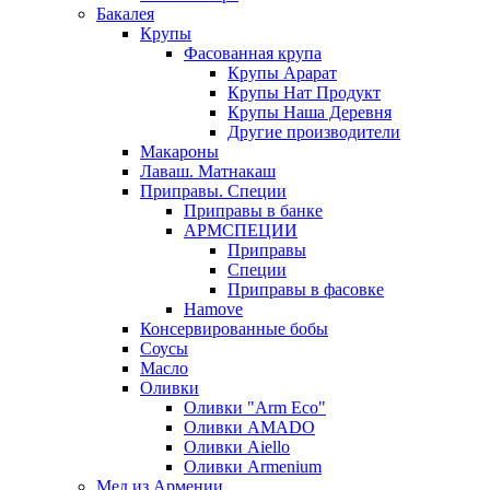
Бакалея
Крупы
Фасованная крупа
Крупы Арарат
Крупы Нат Продукт
Крупы Наша Деревня
Другие производители
Макароны
Лаваш. Матнакаш
Приправы. Специи
Приправы в банке
АРМСПЕЦИИ
Приправы
Специи
Приправы в фасовке
Hamove
Консервированные бобы
Соусы
Масло
Оливки
Оливки "Arm Eco"
Оливки AMADO
Оливки Aiello
Оливки Armenium
Мед из Армении