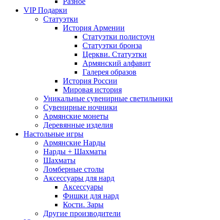
Разное
VIP Подарки
Статуэтки
История Армении
Статуэтки полистоун
Статуэтки бронза
Церкви. Статуэтки
Армянский алфавит
Галерея образов
История России
Мировая история
Уникальные сувенирные светильники
Сувенирные ночники
Армянские монеты
Деревянные изделия
Настольные игры
Армянские Нарды
Нарды + Шахматы
Шахматы
Ломберные столы
Аксессуары для нард
Аксессуары
Фишки для нард
Кости. Зары
Другие производители