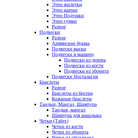
Этно жилетки
Этно шапки
Этно Подушки
Этно сумки
Разное
Подвески
Разное
Армянские буквы
Подвески маски
Подвески в машину
Подвески из дерева
Подвески из кости
Подвески из эбонита
Подвески Ностальгия
Браслеты
Разное
Браслеты из бисера
Кожаные браслеты
Тандыр, Мангал, Шампура
Тандыр, мангал
Шампура для шашлыка
Четки (Тзбех)
Четки из кости
Четки из эбонита
Четки из обсидиана