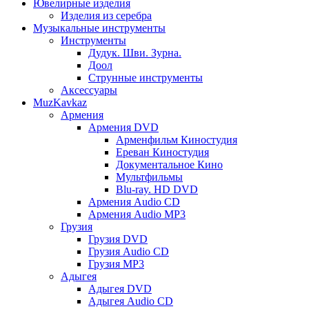
Ювелирные изделия
Изделия из серебра
Музыкальные инструменты
Инструменты
Дудук. Шви. Зурна.
Доол
Струнные инструменты
Аксессуары
MuzKavkaz
Армения
Армения DVD
Арменфильм Киностудия
Ереван Киностудия
Документальное Кино
Мультфильмы
Blu-ray. HD DVD
Армения Audio CD
Армения Audio MP3
Грузия
Грузия DVD
Грузия Audio CD
Грузия MP3
Адыгея
Адыгея DVD
Адыгея Audio CD