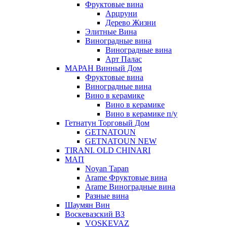
Фруктовые вина
Арцруни
Дерево Жизни
Элитные Вина
Виноградные вина
Виноградные вина
Арт Палас
МАРАН Винный Дом
Фруктовые вина
Виноградные вина
Вино в керамике
Вино в керамике
Вино в керамике п/у
Гетнатун Торговый Дом
GETNATOUN
GETNATOUN NEW
TIRANI. OLD CHINARI
МАП
Noyan Tapan
Arame Фруктовые вина
Arame Виноградные вина
Разные вина
Шаумян Вин
Воскевазский ВЗ
VOSKEVAZ