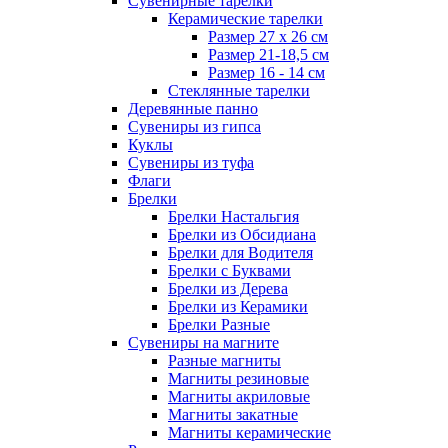
Сувенирные тарелки
Керамические тарелки
Размер 27 х 26 см
Размер 21-18,5 см
Размер 16 - 14 см
Стеклянные тарелки
Деревянные панно
Сувениры из гипса
Куклы
Сувениры из туфа
Флаги
Брелки
Брелки Настальгия
Брелки из Обсидиана
Брелки для Водителя
Брелки с Буквами
Брелки из Дерева
Брелки из Керамики
Брелки Разные
Сувениры на магните
Разные магниты
Магниты резиновые
Магниты акриловые
Магниты закатные
Магниты керамические