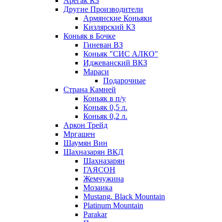
Арегак КЗ
Другие Производители
Армянские Коньяки
Кизлярский КЗ
Коньяк в Бочке
Гиневан ВЗ
Коньяк "СИС АЛКО"
Иджеванский ВКЗ
Мараси
Подарочные
Страна Камней
Коньяк в п/у
Коньяк 0,5 л.
Коньяк 0,2 л.
Аркон Трейд
Мргашен
Шаумян Вин
Шахназарян ВКД
Шахназарян
ГАЯСОН
Жемчужина
Мозаика
Mustang. Black Mountain
Platinum Mountain
Parakar