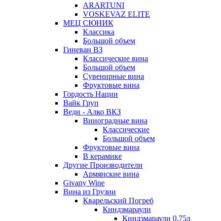
ARARTUNI
VOSKEVAZ ELITE
МЕЦ СЮНИК
Классика
Большой объем
Гиневан ВЗ
Классические вина
Большой объем
Сувенирные вина
Фруктовые вина
Гордость Нации
Вайк Груп
Веди - Алко ВКЗ
Виноградные вина
Классические
Большой объем
Фруктовые вина
В керамике
Другие Производители
Армянские вина
Givany Wine
Вина из Грузии
Кварельский Погреб
Киндзмараули
Киндзмараули 0,75л