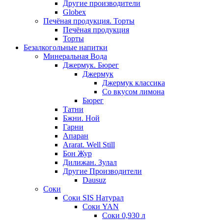
Другие производители
Globex
Печёная продукция. Торты
Печёная продукция
Торты
Безалкогольные напитки
Минеральная Вода
Джермук. Бюрег
Джермук
Джермук классика
Со вкусом лимона
Бюрег
Татни
Бжни. Ной
Гарни
Апаран
Ararat. Well Still
Бон Жур
Дилижан. Зулал
Другие Производители
Dausuz
Соки
Соки SIS Натурал
Соки YAN
Соки 0,930 л