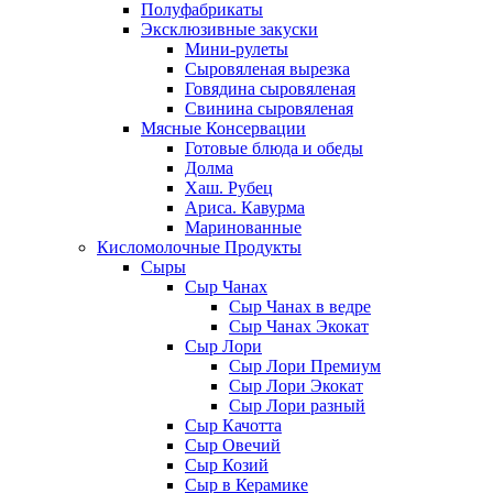
Полуфабрикаты
Эксклюзивные закуски
Мини-рулеты
Сыровяленая вырезка
Говядина сыровяленая
Свинина сыровяленая
Мясные Консервации
Готовые блюда и обеды
Долма
Хаш. Рубец
Ариса. Кавурма
Маринованные
Кисломолочные Продукты
Сыры
Сыр Чанах
Сыр Чанах в ведре
Сыр Чанах Экокат
Сыр Лори
Сыр Лори Премиум
Сыр Лори Экокат
Сыр Лори разный
Сыр Качотта
Сыр Овечий
Сыр Козий
Сыр в Керамике