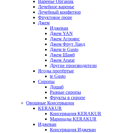
Варенье Органик
Лечебное варенье
Лечебный конфитюр
Фруктовое пюре
Джем
Иджеван
Джем YAN
Джем Агроянс
Джем Фрут Ланд
Джем te Gusto
Джем Шамб
Джем Ararat
Другие производители
Ягоды протёртые
te Gusto
Сиропы
Дошаб
Разные сиропы
Фрукты в сиропе
Овощные Консервации
KERAKUR
Консервация KERAKUR
Маринады KERAKUR
Иджеван
Консервация Иджеван