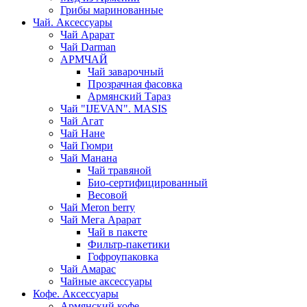
Грибы маринованные
Чай. Аксессуары
Чай Арарат
Чай Darman
АРМЧАЙ
Чай заварочный
Прозрачная фасовка
Армянский Тараз
Чай "IJEVAN". MASIS
Чай Агат
Чай Нане
Чай Гюмри
Чай Манана
Чай травяной
Био-сертифицированный
Весовой
Чай Meron berry
Чай Мега Арарат
Чай в пакете
Фильтр-пакетики
Гофроупаковка
Чай Амарас
Чайные аксессуары
Кофе. Аксессуары
Армянский кофе