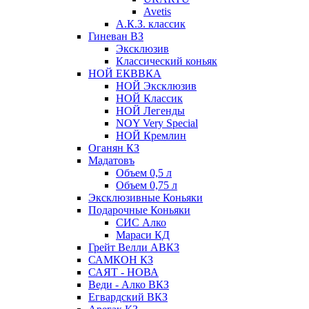
Avetis
А.К.З. классик
Гиневан ВЗ
Эксклюзив
Классический коньяк
НОЙ ЕКВВКА
НОЙ Эксклюзив
НОЙ Классик
НОЙ Легенды
NOY Very Speсial
НОЙ Кремлин
Оганян КЗ
Мадатовъ
Объем 0,5 л
Объем 0,75 л
Эксклюзивные Коньяки
Подарочные Коньяки
СИС Алко
Мараси КД
Грейт Велли АВКЗ
САМКОН КЗ
САЯТ - НОВА
Веди - Алко ВКЗ
Егвардский ВКЗ