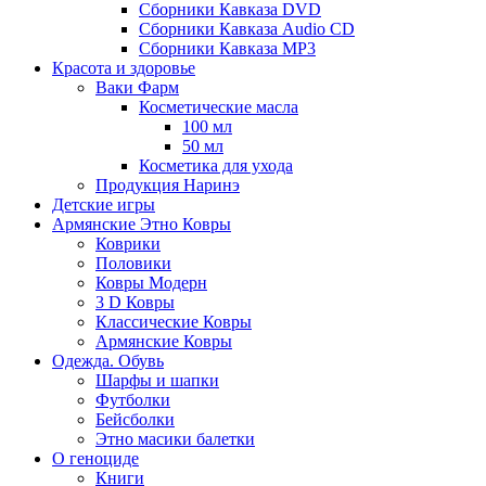
Сборники Кавказа DVD
Сборники Кавказа Audio CD
Сборники Кавказа MP3
Красота и здоровье
Ваки Фарм
Косметические масла
100 мл
50 мл
Косметика для ухода
Продукция Наринэ
Детские игры
Армянские Этно Ковры
Коврики
Половики
Ковры Модерн
3 D Ковры
Классические Ковры
Армянские Ковры
Одежда. Обувь
Шарфы и шапки
Футболки
Бейсболки
Этно масики балетки
О геноциде
Книги