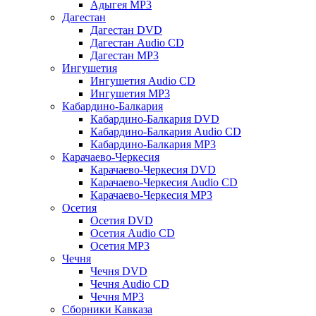
Адыгея MP3
Дагестан
Дагестан DVD
Дагестан Audio CD
Дагестан MP3
Ингушетия
Ингушетия Audio CD
Ингушетия MP3
Кабардино-Балкария
Кабардино-Балкария DVD
Кабардино-Балкария Audio CD
Кабардино-Балкария MP3
Карачаево-Черкесия
Карачаево-Черкесия DVD
Карачаево-Черкесия Audio CD
Карачаево-Черкесия MP3
Осетия
Осетия DVD
Осетия Audio CD
Осетия MP3
Чечня
Чечня DVD
Чечня Audio CD
Чечня MP3
Сборники Кавказа