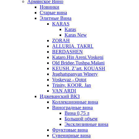
Армянское Вино
Новинки
Старые вина
Элитные Вина
KARAS
Karas
Karas New
ZORAH
ALLURIA. TAKRI.
BERDASHEN
Kataro.Hin Areni.Voskeni
Old Bridge.Tushpa.Malani
KEUSH. Z’art. KOUASH
Jraghatspanyan Winery
Voskevaz - Qotot
Trinity. KOOR. Jan
VAN ARDI
Иджеванский ВКЗ
Коллекционные вина
Виноградные вина
Вина 0,75 л
Большой объем
Эксклюзивные вина
Фруктовые вина
Cувенирные вина