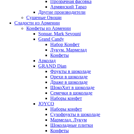
Прозрачная фасовка
Армянский Тараз
Другие производители
Сушеные Овощи
Сладости из Армении
Конфеты из Армении
Sonuar. Mark Sevouni
Grand Candy
Набор Конфет
Лукум. Мармелад
Конфеты
Арколад
GRAND Dian
Фрукты в шоколаде
Орехи в шоколаде
Драже в шоколаде
ШокоХит в шоколаде
Семечки в шоколаде
Наборы конфет
JOYCO
Наборы конфет
Сухофрукты в шоколаде
Мармелад. Лукум
Шоколадные плитки
Конфеты