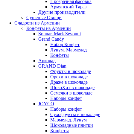
Прозрачная фасовка
Армянский Тараз
Другие производители
Сушеные Овощи
Сладости из Армении
Конфеты из Армении
Sonuar. Mark Sevouni
Grand Candy
Набор Конфет
Лукум. Мармелад
Конфеты
Арколад
GRAND Dian
Фрукты в шоколаде
Орехи в шоколаде
Драже в шоколаде
ШокоХит в шоколаде
Семечки в шоколаде
Наборы конфет
JOYCO
Наборы конфет
Сухофрукты в шоколаде
Мармелад. Лукум
Шоколадные плитки
Конфеты