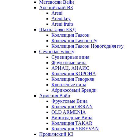
Матевосян Вайн
Аренийский ВЗ
Areni
Areni key
Areni fruits
Шахназарян ЕКД
Коллекция Гаясон
Коллекция Гаясон п/у
Коллекция Гаясон Новогодняя п/у
Gevorkian winery
Сувенирные вина
Фруктовые вина
АРИАЦ. АНАИС
Коллекция КОРОНА
Коллекция Геворкян
Крепленые вина
Абрикосовый Бренди
Армения Вайн
Фруктовые Вина
Коллекция ORRAN
OLD ARMENIA
Виноградные Вина
Коллекция TAKAR
Коллекция YEREVAN
Прошянский КЗ