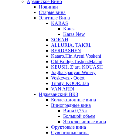
Армянское Вино
Новинки
Старые вина
Элитные Вина
KARAS
Karas
Karas New
ZORAH
ALLURIA. TAKRI.
BERDASHEN
Kataro.Hin Areni.Voskeni
Old Bridge.Tushpa.Malani
KEUSH. Z’art. KOUASH
Jraghatspanyan Winery
Voskevaz - Qotot
Trinity. KOOR. Jan
VAN ARDI
Иджеванский ВКЗ
Коллекционные вина
Виноградные вина
Вина 0,75 л
Большой объем
Эксклюзивные вина
Фруктовые вина
Cувенирные вина