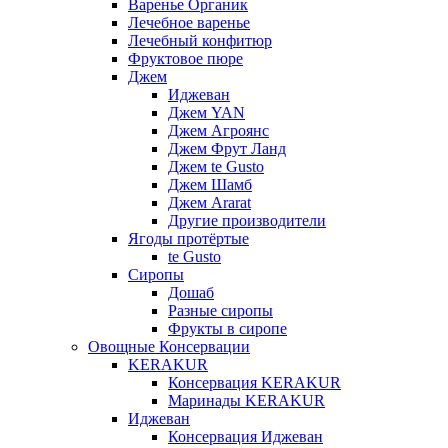
Варенье Органик
Лечебное варенье
Лечебный конфитюр
Фруктовое пюре
Джем
Иджеван
Джем YAN
Джем Агроянс
Джем Фрут Ланд
Джем te Gusto
Джем Шамб
Джем Ararat
Другие производители
Ягоды протёртые
te Gusto
Сиропы
Дошаб
Разные сиропы
Фрукты в сиропе
Овощные Консервации
KERAKUR
Консервация KERAKUR
Маринады KERAKUR
Иджеван
Консервация Иджеван