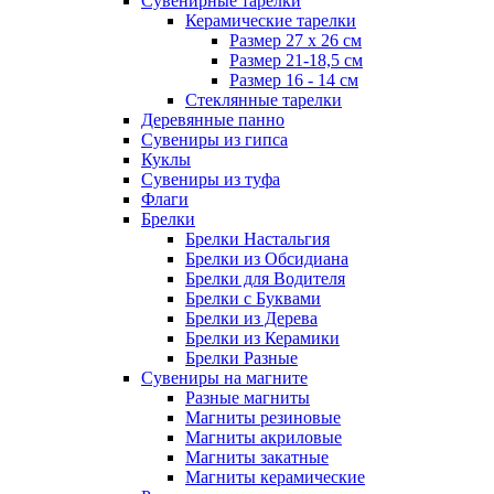
Сувенирные тарелки
Керамические тарелки
Размер 27 х 26 см
Размер 21-18,5 см
Размер 16 - 14 см
Стеклянные тарелки
Деревянные панно
Сувениры из гипса
Куклы
Сувениры из туфа
Флаги
Брелки
Брелки Настальгия
Брелки из Обсидиана
Брелки для Водителя
Брелки с Буквами
Брелки из Дерева
Брелки из Керамики
Брелки Разные
Сувениры на магните
Разные магниты
Магниты резиновые
Магниты акриловые
Магниты закатные
Магниты керамические