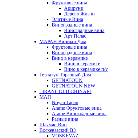
Фруктовые вина
Арцруни
Дерево Жизни
Элитные Вина
Виноградные вина
Виноградные вина
Арт Палас
МАРАН Винный Дом
Фруктовые вина
Виноградные вина
Вино в керамике
Вино в керамике
Вино в керамике п/у
Гетнатун Торговый Дом
GETNATOUN
GETNATOUN NEW
TIRANI. OLD CHINARI
МАП
Noyan Tapan
Arame Фруктовые вина
Arame Виноградные вина
Разные вина
Шаумян Вин
Воскевазский ВЗ
VOSKEVAZ