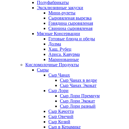
Полуфабрикаты
Эксклюзивные закуски
Мини-рулеты
Сыровяленая вырезка
Говядина сыровяленая
Свинина сыровяленая
Мясные Консервации
Готовые блюда и обеды
Долма
Хаш. Рубец
Ариса. Кавурма
Маринованные
Кисломолочные Продукты
Сыры
Сыр Чанах
Сыр Чанах в ведре
Сыр Чанах Экокат
Сыр Лори
Сыр Лори Премиум
Сыр Лори Экокат
Сыр Лори разный
Сыр Качотта
Сыр Овечий
Сыр Козий
Сыр в Керамике