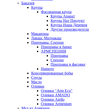
Бакалея
Крупы
Фасованная крупа
Крупы Арарат
Крупы Нат Продукт
Крупы Наша Деревня
Другие производители
Макароны
Лаваш. Матнакаш
Приправы. Специи
Приправы в банке
АРМСПЕЦИИ
Приправы
Специи
Приправы в фасовке
Hamove
Консервированные бобы
Соусы
Масло
Оливки
Оливки "Arm Eco"
Оливки AMADO
Оливки Aiello
Оливки Armenium
Мед из Армении