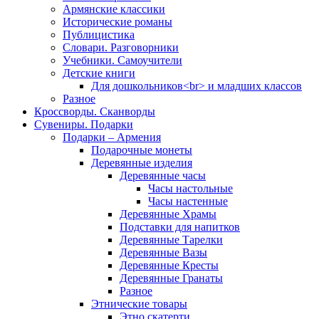
Армянские классики
Исторические романы
Публицистика
Словари. Разговорники
Учебники. Самоучители
Детские книги
Для дошкольников<br> и младших классов
Разное
Кроссворды. Сканворды
Сувениры. Подарки
Подарки – Армения
Подарочные монеты
Деревянные изделия
Деревянные часы
Часы настольные
Часы настенные
Деревянные Храмы
Подставки для напитков
Деревянные Тарелки
Деревянные Вазы
Деревянные Кресты
Деревянные Гранаты
Разное
Этнические товары
Этно скатерти