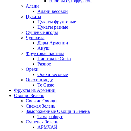
Наборы сухофруктов
Алани
Алани весовой
Цукаты
Цукаты фруктовые
Цукаты разные
Сушеные ягоды
Чурчхела
Дары Армении
Ануш
Фруктовая пастила
Пастила te Gusto
Разное
Орехи
Орехи весовые
Орехи в меду
Te Gusto
Фрукты из Армении
Овощи. Зелень
Свежие Овощи
Свежая Зелень
Замороженные Овощи и Зелень
Тамара фрут
Сушеная Зелень
АРМЧАЙ