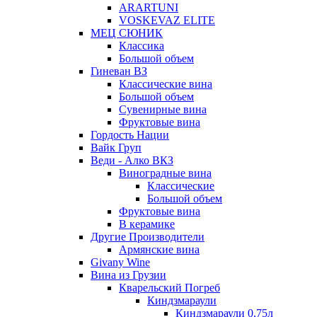
ARARTUNI
VOSKEVAZ ELITE
МЕЦ СЮНИК
Классика
Большой объем
Гиневан ВЗ
Классические вина
Большой объем
Сувенирные вина
Фруктовые вина
Гордость Нации
Вайк Груп
Веди - Алко ВКЗ
Виноградные вина
Классические
Большой объем
Фруктовые вина
В керамике
Другие Производители
Армянские вина
Givany Wine
Вина из Грузии
Кварельский Погреб
Киндзмараули
Киндзмараули 0,75л