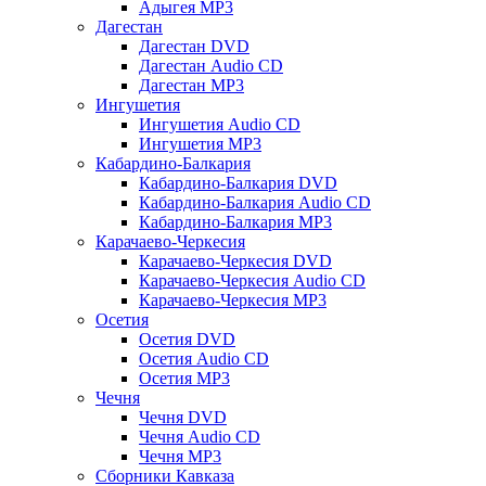
Адыгея MP3
Дагестан
Дагестан DVD
Дагестан Audio CD
Дагестан MP3
Ингушетия
Ингушетия Audio CD
Ингушетия MP3
Кабардино-Балкария
Кабардино-Балкария DVD
Кабардино-Балкария Audio CD
Кабардино-Балкария MP3
Карачаево-Черкесия
Карачаево-Черкесия DVD
Карачаево-Черкесия Audio CD
Карачаево-Черкесия MP3
Осетия
Осетия DVD
Осетия Audio CD
Осетия MP3
Чечня
Чечня DVD
Чечня Audio CD
Чечня MP3
Сборники Кавказа