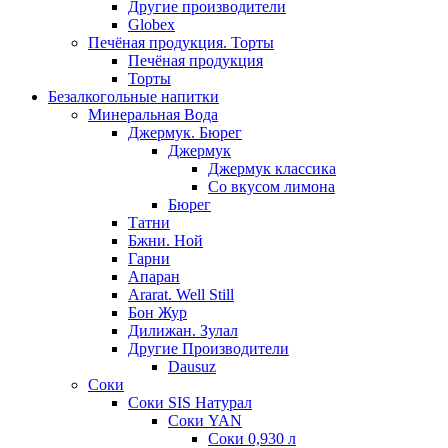
Другие производители
Globex
Печёная продукция. Торты
Печёная продукция
Торты
Безалкогольные напитки
Минеральная Вода
Джермук. Бюрег
Джермук
Джермук классика
Со вкусом лимона
Бюрег
Татни
Бжни. Ной
Гарни
Апаран
Ararat. Well Still
Бон Жур
Дилижан. Зулал
Другие Производители
Dausuz
Соки
Соки SIS Натурал
Соки YAN
Соки 0,930 л