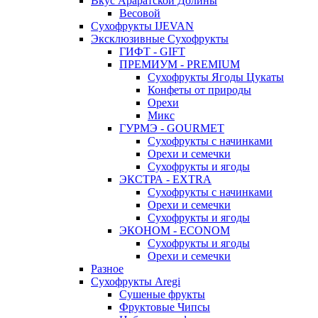
Вкус Араратской Долины
Весовой
Сухофрукты IJEVAN
Эксклюзивные Сухофрукты
ГИФТ - GIFT
ПРЕМИУМ - PREMIUM
Сухофрукты Ягоды Цукаты
Конфеты от природы
Орехи
Микс
ГУРМЭ - GOURMET
Сухофрукты с начинками
Орехи и семечки
Сухофрукты и ягоды
ЭКСТРА - EXTRA
Сухофрукты с начинками
Орехи и семечки
Сухофрукты и ягоды
ЭКОНОМ - ECONOM
Сухофрукты и ягоды
Орехи и семечки
Разное
Сухофрукты Aregi
Сушеные фрукты
Фруктовые Чипсы