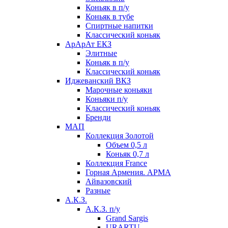
Коньяк в п/у
Коньяк в тубе
Спиртные напитки
Классический коньяк
АрАрАт ЕКЗ
Элитные
Коньяк в п/у
Классический коньяк
Иджеванский ВКЗ
Марочные коньяки
Коньяки п/у
Классический коньяк
Бренди
МАП
Коллекция Золотой
Объем 0,5 л
Коньяк 0,7 л
Коллекция France
Горная Армения. АРМА
Айвазовский
Разные
А.К.З.
А.К.З. п/у
Grand Sargis
URARTU