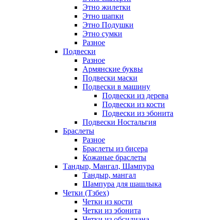
Этно жилетки
Этно шапки
Этно Подушки
Этно сумки
Разное
Подвески
Разное
Армянские буквы
Подвески маски
Подвески в машину
Подвески из дерева
Подвески из кости
Подвески из эбонита
Подвески Ностальгия
Браслеты
Разное
Браслеты из бисера
Кожаные браслеты
Тандыр, Мангал, Шампура
Тандыр, мангал
Шампура для шашлыка
Четки (Тзбех)
Четки из кости
Четки из эбонита
Четки из обсидиана