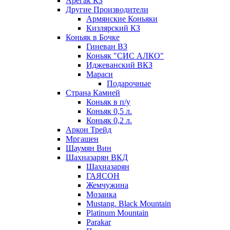
Арегак КЗ
Другие Производители
Армянские Коньяки
Кизлярский КЗ
Коньяк в Бочке
Гиневан ВЗ
Коньяк "СИС АЛКО"
Иджеванский ВКЗ
Мараси
Подарочные
Страна Камней
Коньяк в п/у
Коньяк 0,5 л.
Коньяк 0,2 л.
Аркон Трейд
Мргашен
Шаумян Вин
Шахназарян ВКД
Шахназарян
ГАЯСОН
Жемчужина
Мозаика
Mustang. Black Mountain
Platinum Mountain
Parakar