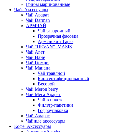
Грибы маринованные
Чай. Аксессуары
Чай Арарат
Чай Darman
АРМЧАЙ
Чай заварочный
Прозрачная фасовка
Армянский Тараз
Чай "IJEVAN". MASIS
Чай Агат
Чай Нане
Чай Гюмри
Чай Манана
Чай травяной
Био-сертифицированный
Весовой
Чай Meron berry
Чай Мега Арарат
Чай в пакете
Фильтр-пакетики
Гофроупаковка
Чай Амарас
Чайные аксессуары
Кофе. Аксессуары
Армянский кофе