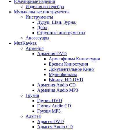
Ювелирные изделия
Изделия из серебра
Музыкальные инструменты
Инструменты
Дудук. Шви. Зурна.
Доол
Струнные инструменты
Аксессуары
MuzKavkaz
Армения
Армения DVD
Арменфильм Киностудия
Ереван Киностудия
Документальное Кино
Мультфильмы
Blu-ray. HD DVD
Армения Audio CD
Армения Audio MP3
Грузия
Грузия DVD
Грузия Audio CD
Грузия MP3
Адыгея
Адыгея DVD
Адыгея Audio CD