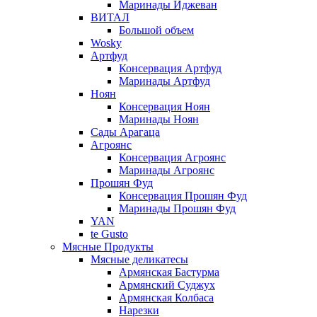
Маринады Иджеван
ВИТАЛ
Большой объем
Wosky
Артфуд
Консервация Артфуд
Маринады Артфуд
Ноян
Консервация Ноян
Маринады Ноян
Сады Арагаца
Агроянс
Консервация Агроянс
Маринады Агроянс
Прошян Фуд
Консервация Прошян Фуд
Маринады Прошян Фуд
YAN
te Gusto
Мясные Продукты
Мясные деликатесы
Армянская Бастурма
Армянский Суджух
Армянская Колбаса
Нарезки