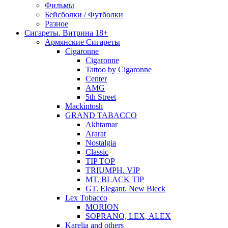
Фильмы
Бейсболки / Футболки
Разное
Сигареты. Витрина 18+
Армянские Сигареты
Cigaronne
Cigaronne
Tattoo by Cigaronne
Center
AMG
5th Street
Mackintosh
GRAND TABACCO
Akhtamar
Ararat
Nostalgia
Classic
TIP TOP
TRIUMPH. VIP
MT. BLACK TIP
GT. Elegant. New Bleck
Lex Tobacco
MORION
SOPRANO, LEX, ALEX
Karelia and others