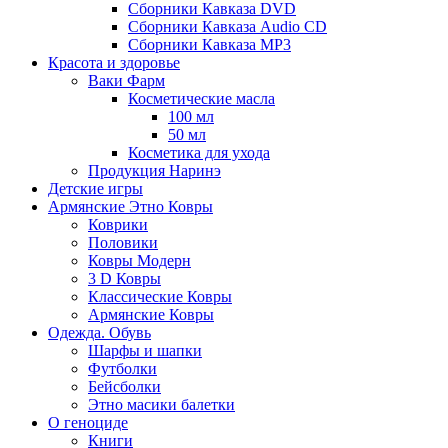
Сборники Кавказа DVD
Сборники Кавказа Audio CD
Сборники Кавказа MP3
Красота и здоровье
Ваки Фарм
Косметические масла
100 мл
50 мл
Косметика для ухода
Продукция Наринэ
Детские игры
Армянские Этно Ковры
Коврики
Половики
Ковры Модерн
3 D Ковры
Классические Ковры
Армянские Ковры
Одежда. Обувь
Шарфы и шапки
Футболки
Бейсболки
Этно масики балетки
О геноциде
Книги