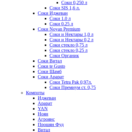
Соки 0,250 л
Соки SIS 1,6 л.
Соки Иджеван
Соки 1.0 л
Соки 0.25 л
Соки Noyan Premium
Соки и Нектары 1,0 л
Соки и Нектары 0,2 л
Соки стекло 0,75 л
Соки стекло 0,25 л
Соки Органик
Соки Витал
Соки te Gusto
Соки Шамб
Соки Арарат
Соки Tetra Pak 0,97л.
Соки Премиум ст. 0,75
Компоты
Иджеван
Арарат
YAN
Ноян
Агроянс
Прошян Фуд
Витал