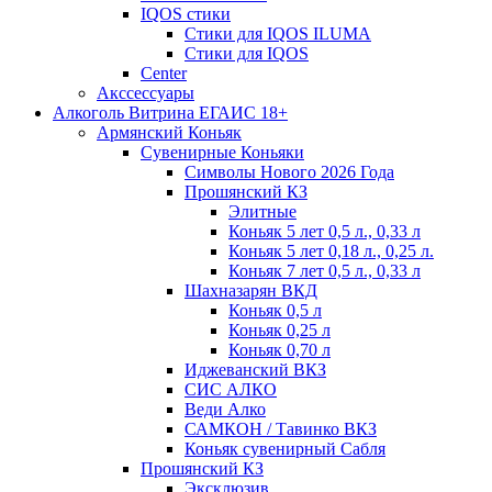
IQOS стики
Стики для IQOS ILUMA
Стики для IQOS
Сenter
Акссессуары
Алкоголь Витрина ЕГАИС 18+
Армянский Коньяк
Сувенирные Коньяки
Символы Нового 2026 Года
Прошянский КЗ
Элитные
Коньяк 5 лет 0,5 л., 0,33 л
Коньяк 5 лет 0,18 л., 0,25 л.
Коньяк 7 лет 0,5 л., 0,33 л
Шахназарян ВКД
Коньяк 0,5 л
Коньяк 0,25 л
Коньяк 0,70 л
Иджеванский ВКЗ
СИС АЛКО
Веди Алко
САМКОН / Тавинко ВКЗ
Коньяк сувенирный Сабля
Прошянский КЗ
Эксклюзив