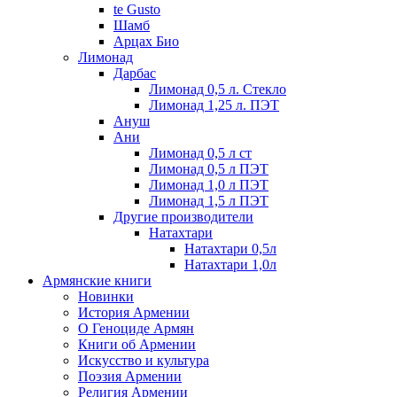
te Gusto
Шамб
Арцах Био
Лимонад
Дарбас
Лимонад 0,5 л. Стекло
Лимонад 1,25 л. ПЭТ
Ануш
Ани
Лимонад 0,5 л ст
Лимонад 0,5 л ПЭТ
Лимонад 1,0 л ПЭТ
Лимонад 1,5 л ПЭТ
Другие производители
Натахтари
Натахтари 0,5л
Натахтари 1,0л
Армянские книги
Новинки
История Армении
О Геноциде Армян
Книги об Армении
Иcкусство и культура
Поэзия Армении
Религия Армении