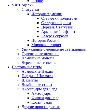
Разное
VIP Подарки
Статуэтки
История Армении
Статуэтки полистоун
Статуэтки бронза
Церкви. Статуэтки
Армянский алфавит
Галерея образов
История России
Мировая история
Уникальные сувенирные светильники
Сувенирные ночники
Армянские монеты
Деревянные изделия
Настольные игры
Армянские Нарды
Нарды + Шахматы
Шахматы
Ломберные столы
Аксессуары для нард
Аксессуары
Фишки для нард
Кости. Зары
Другие производители