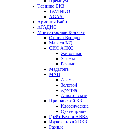
Премиум
Тавинко ВКЗ
TAVINKO
AGASI
Армения Вайн
АРАДИС
Миниатюрные Коньяки
Оганян Бренди
Мараси КД
СИС АЛКО
Животные
Храмы
Разные
Мадатовъ
МАП
Арамэ
Золотой
Армина
Айвазовский
Прошянский КЗ
Классические
Сувенирные
Грейт Велли АВКЗ
Иджеванский ВКЗ
Разные