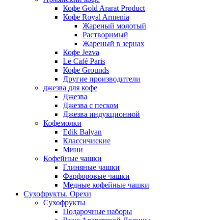
Кофе Gold Ararat Product
Кофе Royal Armenia
Жареный молотый
Растворимый
Жареный в зернах
Кофе Jezva
Le Café Paris
Кофе Grounds
Другие производители
джезва для кофе
Джезва
Джезва с песком
Джезва индукционной
Кофемолки
Edik Balyan
Классичиские
Мини
Кофейные чашки
Глиняные чашки
Фарфоровые чашки
Медные кофейные чашки
Сухофрукты. Орехи
Сухофрукты
Подарочные наборы