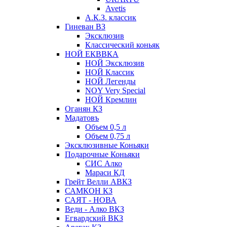
Avetis
А.К.З. классик
Гиневан ВЗ
Эксклюзив
Классический коньяк
НОЙ ЕКВВКА
НОЙ Эксклюзив
НОЙ Классик
НОЙ Легенды
NOY Very Speсial
НОЙ Кремлин
Оганян КЗ
Мадатовъ
Объем 0,5 л
Объем 0,75 л
Эксклюзивные Коньяки
Подарочные Коньяки
СИС Алко
Мараси КД
Грейт Велли АВКЗ
САМКОН КЗ
САЯТ - НОВА
Веди - Алко ВКЗ
Егвардский ВКЗ