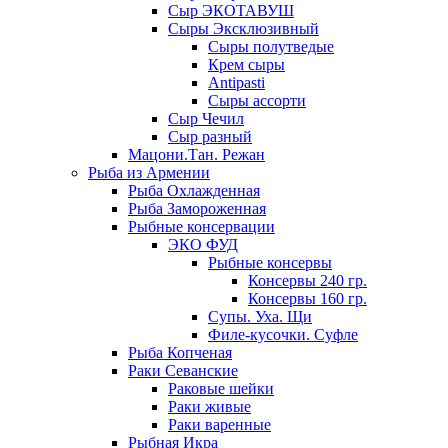
Сыр ЭКОТАВУШ
Сыры Эксклюзивный
Сыры полутведые
Крем сыры
Antipasti
Сыры ассорти
Сыр Чечил
Сыр разный
Мацони.Тан. Режан
Рыба из Армении
Рыба Охлажденная
Рыба Замороженная
Рыбные консервации
ЭКО ФУД
Рыбные консервы
Консервы 240 гр.
Консервы 160 гр.
Супы. Уха. Щи
Филе-кусочки. Суфле
Рыба Копченая
Раки Севанские
Раковые шейки
Раки живые
Раки варенные
Рыбная Икра