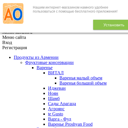
Нашим интернет-магазином намного удобнее
+7 (495) 646-888-1
пользоваться с помощью бесплатного приложения!
В корзине
0
товаров
Установить
x
Меню каталога
Меню сайта
Вход
Регистрация
Продукты из Армении
Фруктовые консервации
Варенье
ВИТАЛ
Варенья малый объем
Варенья большой объем
Иджеван
Ноян
Шамб
Сады Арагаца
Агроянс
te Gusto
Варга - Фуд
Варенье Proshyan Food