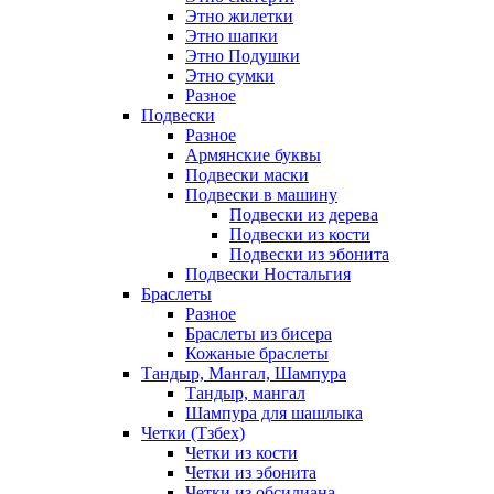
Этно жилетки
Этно шапки
Этно Подушки
Этно сумки
Разное
Подвески
Разное
Армянские буквы
Подвески маски
Подвески в машину
Подвески из дерева
Подвески из кости
Подвески из эбонита
Подвески Ностальгия
Браслеты
Разное
Браслеты из бисера
Кожаные браслеты
Тандыр, Мангал, Шампура
Тандыр, мангал
Шампура для шашлыка
Четки (Тзбех)
Четки из кости
Четки из эбонита
Четки из обсидиана