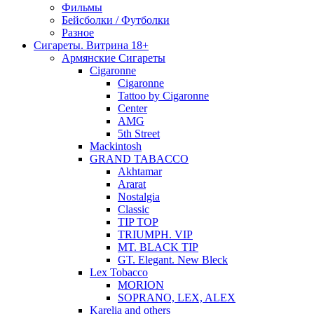
Фильмы
Бейсболки / Футболки
Разное
Сигареты. Витрина 18+
Армянские Сигареты
Cigaronne
Cigaronne
Tattoo by Cigaronne
Center
AMG
5th Street
Mackintosh
GRAND TABACCO
Akhtamar
Ararat
Nostalgia
Classic
TIP TOP
TRIUMPH. VIP
MT. BLACK TIP
GT. Elegant. New Bleck
Lex Tobacco
MORION
SOPRANO, LEX, ALEX
Karelia and others