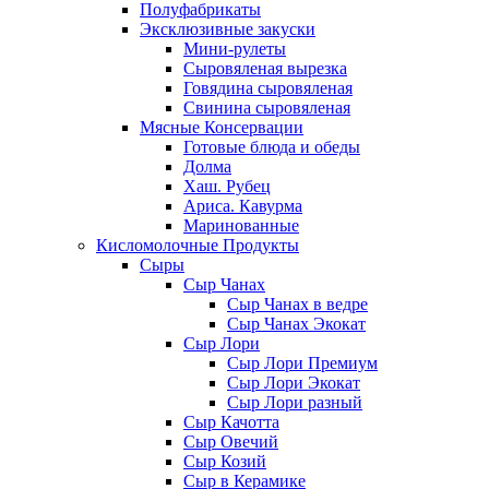
Полуфабрикаты
Эксклюзивные закуски
Мини-рулеты
Сыровяленая вырезка
Говядина сыровяленая
Свинина сыровяленая
Мясные Консервации
Готовые блюда и обеды
Долма
Хаш. Рубец
Ариса. Кавурма
Маринованные
Кисломолочные Продукты
Сыры
Сыр Чанах
Сыр Чанах в ведре
Сыр Чанах Экокат
Сыр Лори
Сыр Лори Премиум
Сыр Лори Экокат
Сыр Лори разный
Сыр Качотта
Сыр Овечий
Сыр Козий
Сыр в Керамике