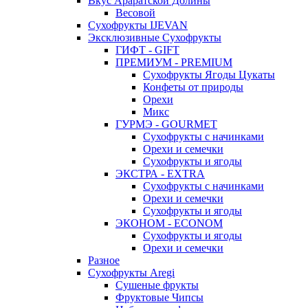
Вкус Араратской Долины
Весовой
Сухофрукты IJEVAN
Эксклюзивные Сухофрукты
ГИФТ - GIFT
ПРЕМИУМ - PREMIUM
Сухофрукты Ягоды Цукаты
Конфеты от природы
Орехи
Микс
ГУРМЭ - GOURMET
Сухофрукты с начинками
Орехи и семечки
Сухофрукты и ягоды
ЭКСТРА - EXTRA
Сухофрукты с начинками
Орехи и семечки
Сухофрукты и ягоды
ЭКОНОМ - ECONOM
Сухофрукты и ягоды
Орехи и семечки
Разное
Сухофрукты Aregi
Сушеные фрукты
Фруктовые Чипсы