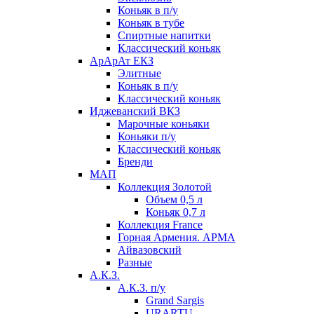
Коньяк в п/у
Коньяк в тубе
Спиртные напитки
Классический коньяк
АрАрАт ЕКЗ
Элитные
Коньяк в п/у
Классический коньяк
Иджеванский ВКЗ
Марочные коньяки
Коньяки п/у
Классический коньяк
Бренди
МАП
Коллекция Золотой
Объем 0,5 л
Коньяк 0,7 л
Коллекция France
Горная Армения. АРМА
Айвазовский
Разные
А.К.З.
А.К.З. п/у
Grand Sargis
URARTU