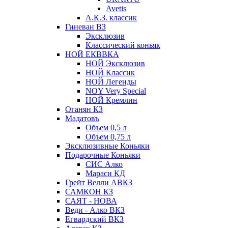
Avetis
А.К.З. классик
Гиневан ВЗ
Эксклюзив
Классический коньяк
НОЙ ЕКВВКА
НОЙ Эксклюзив
НОЙ Классик
НОЙ Легенды
NOY Very Speсial
НОЙ Кремлин
Оганян КЗ
Мадатовъ
Объем 0,5 л
Объем 0,75 л
Эксклюзивные Коньяки
Подарочные Коньяки
СИС Алко
Мараси КД
Грейт Велли АВКЗ
САМКОН КЗ
САЯТ - НОВА
Веди - Алко ВКЗ
Егвардский ВКЗ