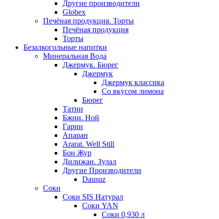
Другие производители
Globex
Печёная продукция. Торты
Печёная продукция
Торты
Безалкогольные напитки
Минеральная Вода
Джермук. Бюрег
Джермук
Джермук классика
Со вкусом лимона
Бюрег
Татни
Бжни. Ной
Гарни
Апаран
Ararat. Well Still
Бон Жур
Дилижан. Зулал
Другие Производители
Dausuz
Соки
Соки SIS Натурал
Соки YAN
Соки 0,930 л