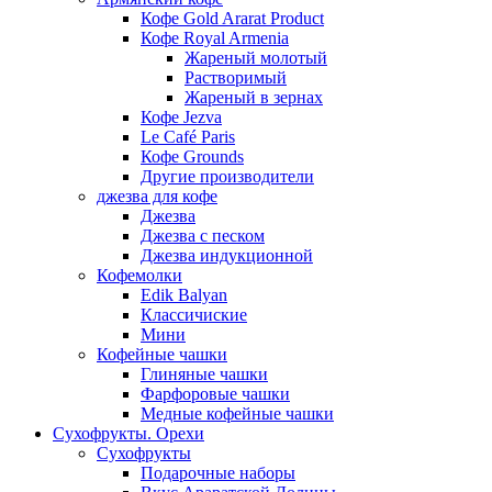
Кофе Gold Ararat Product
Кофе Royal Armenia
Жареный молотый
Растворимый
Жареный в зернах
Кофе Jezva
Le Café Paris
Кофе Grounds
Другие производители
джезва для кофе
Джезва
Джезва с песком
Джезва индукционной
Кофемолки
Edik Balyan
Классичиские
Мини
Кофейные чашки
Глиняные чашки
Фарфоровые чашки
Медные кофейные чашки
Сухофрукты. Орехи
Сухофрукты
Подарочные наборы