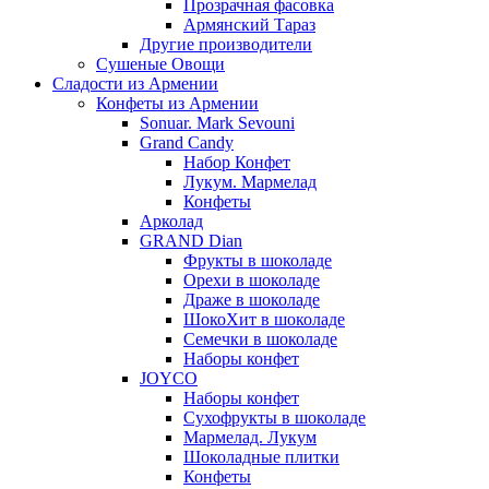
Прозрачная фасовка
Армянский Тараз
Другие производители
Сушеные Овощи
Сладости из Армении
Конфеты из Армении
Sonuar. Mark Sevouni
Grand Candy
Набор Конфет
Лукум. Мармелад
Конфеты
Арколад
GRAND Dian
Фрукты в шоколаде
Орехи в шоколаде
Драже в шоколаде
ШокоХит в шоколаде
Семечки в шоколаде
Наборы конфет
JOYCO
Наборы конфет
Сухофрукты в шоколаде
Мармелад. Лукум
Шоколадные плитки
Конфеты