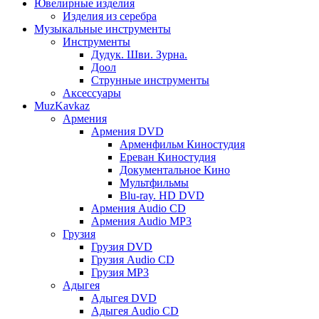
Ювелирные изделия
Изделия из серебра
Музыкальные инструменты
Инструменты
Дудук. Шви. Зурна.
Доол
Струнные инструменты
Аксессуары
MuzKavkaz
Армения
Армения DVD
Арменфильм Киностудия
Ереван Киностудия
Документальное Кино
Мультфильмы
Blu-ray. HD DVD
Армения Audio CD
Армения Audio MP3
Грузия
Грузия DVD
Грузия Audio CD
Грузия MP3
Адыгея
Адыгея DVD
Адыгея Audio CD