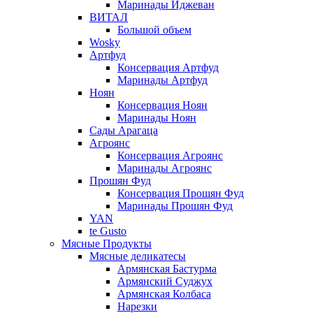
Маринады Иджеван
ВИТАЛ
Большой объем
Wosky
Артфуд
Консервация Артфуд
Маринады Артфуд
Ноян
Консервация Ноян
Маринады Ноян
Сады Арагаца
Агроянс
Консервация Агроянс
Маринады Агроянс
Прошян Фуд
Консервация Прошян Фуд
Маринады Прошян Фуд
YAN
te Gusto
Мясные Продукты
Мясные деликатесы
Армянская Бастурма
Армянский Суджух
Армянская Колбаса
Нарезки