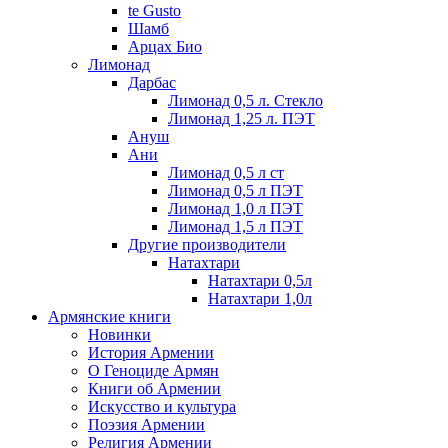
te Gusto
Шамб
Арцах Био
Лимонад
Дарбас
Лимонад 0,5 л. Стекло
Лимонад 1,25 л. ПЭТ
Ануш
Ани
Лимонад 0,5 л ст
Лимонад 0,5 л ПЭТ
Лимонад 1,0 л ПЭТ
Лимонад 1,5 л ПЭТ
Другие производители
Натахтари
Натахтари 0,5л
Натахтари 1,0л
Армянские книги
Новинки
История Армении
О Геноциде Армян
Книги об Армении
Иcкусство и культура
Поэзия Армении
Религия Армении