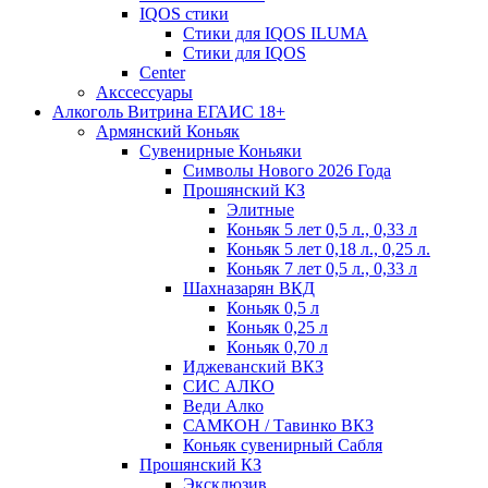
IQOS стики
Стики для IQOS ILUMA
Стики для IQOS
Сenter
Акссессуары
Алкоголь Витрина ЕГАИС 18+
Армянский Коньяк
Сувенирные Коньяки
Символы Нового 2026 Года
Прошянский КЗ
Элитные
Коньяк 5 лет 0,5 л., 0,33 л
Коньяк 5 лет 0,18 л., 0,25 л.
Коньяк 7 лет 0,5 л., 0,33 л
Шахназарян ВКД
Коньяк 0,5 л
Коньяк 0,25 л
Коньяк 0,70 л
Иджеванский ВКЗ
СИС АЛКО
Веди Алко
САМКОН / Тавинко ВКЗ
Коньяк сувенирный Сабля
Прошянский КЗ
Эксклюзив