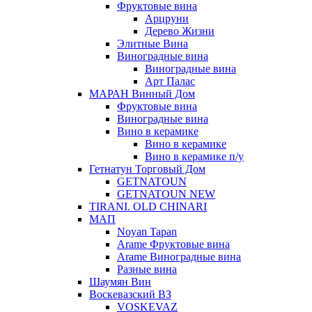
Фруктовые вина
Арцруни
Дерево Жизни
Элитные Вина
Виноградные вина
Виноградные вина
Арт Палас
МАРАН Винный Дом
Фруктовые вина
Виноградные вина
Вино в керамике
Вино в керамике
Вино в керамике п/у
Гетнатун Торговый Дом
GETNATOUN
GETNATOUN NEW
TIRANI. OLD CHINARI
МАП
Noyan Tapan
Arame Фруктовые вина
Arame Виноградные вина
Разные вина
Шаумян Вин
Воскевазский ВЗ
VOSKEVAZ