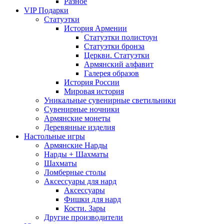
Разное
VIP Подарки
Статуэтки
История Армении
Статуэтки полистоун
Статуэтки бронза
Церкви. Статуэтки
Армянский алфавит
Галерея образов
История России
Мировая история
Уникальные сувенирные светильники
Сувенирные ночники
Армянские монеты
Деревянные изделия
Настольные игры
Армянские Нарды
Нарды + Шахматы
Шахматы
Ломберные столы
Аксессуары для нард
Аксессуары
Фишки для нард
Кости. Зары
Другие производители