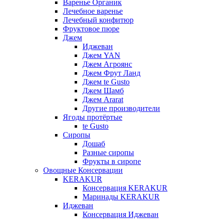
Варенье Органик
Лечебное варенье
Лечебный конфитюр
Фруктовое пюре
Джем
Иджеван
Джем YAN
Джем Агроянс
Джем Фрут Ланд
Джем te Gusto
Джем Шамб
Джем Ararat
Другие производители
Ягоды протёртые
te Gusto
Сиропы
Дошаб
Разные сиропы
Фрукты в сиропе
Овощные Консервации
KERAKUR
Консервация KERAKUR
Маринады KERAKUR
Иджеван
Консервация Иджеван