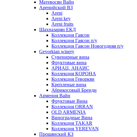
Матевосян Вайн
Аренийский ВЗ
Areni
Areni key
Areni fruits
Шахназарян ЕКД
Коллекция Гаясон
Коллекция Гаясон п/у
Коллекция Гаясон Новогодняя п/у
Gevorkian winery
Сувенирные вина
Фруктовые вина
АРИАЦ. АНАИС
Коллекция КОРОНА
Коллекция Геворкян
Крепленые вина
Абрикосовый Бренди
Армения Вайн
Фруктовые Вина
Коллекция ORRAN
OLD ARMENIA
Виноградные Вина
Коллекция TAKAR
Коллекция YEREVAN
Прошянский КЗ