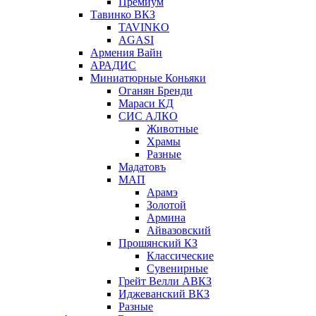
Премиум
Тавинко ВКЗ
TAVINKO
AGASI
Армения Вайн
АРАДИС
Миниатюрные Коньяки
Оганян Бренди
Мараси КД
СИС АЛКО
Животные
Храмы
Разные
Мадатовъ
МАП
Арамэ
Золотой
Армина
Айвазовский
Прошянский КЗ
Классические
Сувенирные
Грейт Велли АВКЗ
Иджеванский ВКЗ
Разные