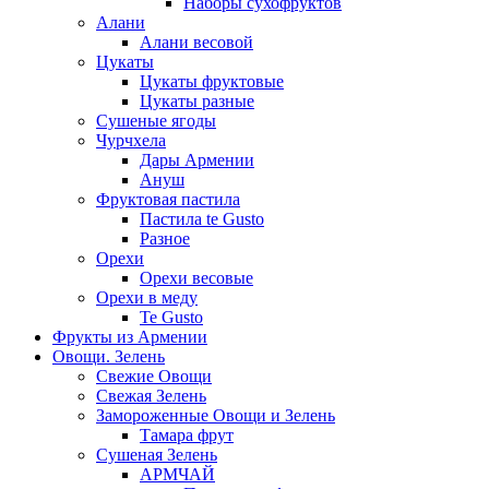
Наборы сухофруктов
Алани
Алани весовой
Цукаты
Цукаты фруктовые
Цукаты разные
Сушеные ягоды
Чурчхела
Дары Армении
Ануш
Фруктовая пастила
Пастила te Gusto
Разное
Орехи
Орехи весовые
Орехи в меду
Te Gusto
Фрукты из Армении
Овощи. Зелень
Свежие Овощи
Свежая Зелень
Замороженные Овощи и Зелень
Тамара фрут
Сушеная Зелень
АРМЧАЙ