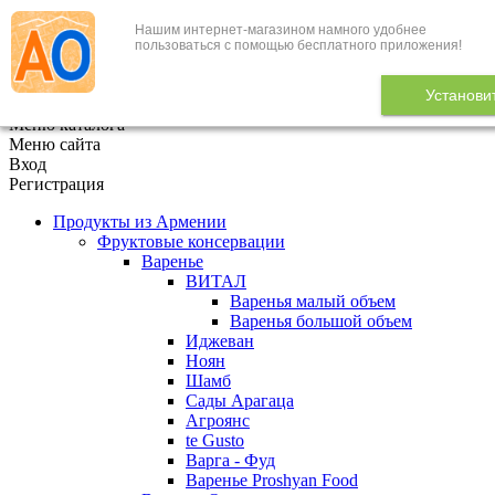
Нашим интернет-магазином намного удобнее
+7 (495) 646-888-1
пользоваться с помощью бесплатного приложения!
В корзине
0
товаров
Установи
x
Меню каталога
Меню сайта
Вход
Регистрация
Продукты из Армении
Фруктовые консервации
Варенье
ВИТАЛ
Варенья малый объем
Варенья большой объем
Иджеван
Ноян
Шамб
Сады Арагаца
Агроянс
te Gusto
Варга - Фуд
Варенье Proshyan Food