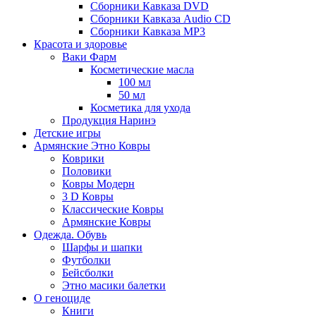
Сборники Кавказа DVD
Сборники Кавказа Audio CD
Сборники Кавказа MP3
Красота и здоровье
Ваки Фарм
Косметические масла
100 мл
50 мл
Косметика для ухода
Продукция Наринэ
Детские игры
Армянские Этно Ковры
Коврики
Половики
Ковры Модерн
3 D Ковры
Классические Ковры
Армянские Ковры
Одежда. Обувь
Шарфы и шапки
Футболки
Бейсболки
Этно масики балетки
О геноциде
Книги