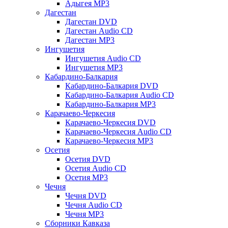
Адыгея MP3
Дагестан
Дагестан DVD
Дагестан Audio CD
Дагестан MP3
Ингушетия
Ингушетия Audio CD
Ингушетия MP3
Кабардино-Балкария
Кабардино-Балкария DVD
Кабардино-Балкария Audio CD
Кабардино-Балкария MP3
Карачаево-Черкесия
Карачаево-Черкесия DVD
Карачаево-Черкесия Audio CD
Карачаево-Черкесия MP3
Осетия
Осетия DVD
Осетия Audio CD
Осетия MP3
Чечня
Чечня DVD
Чечня Audio CD
Чечня MP3
Сборники Кавказа