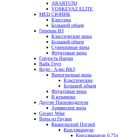
ARARTUNI
VOSKEVAZ ELITE
МЕЦ СЮНИК
Классика
Большой объем
Гиневан ВЗ
Классические вина
Большой объем
Сувенирные вина
Фруктовые вина
Гордость Нации
Вайк Груп
Веди - Алко ВКЗ
Виноградные вина
Классические
Большой объем
Фруктовые вина
В керамике
Другие Производители
Армянские вина
Givany Wine
Вина из Грузии
Кварельский Погреб
Киндзмараули
Киндзмараули 0,75л