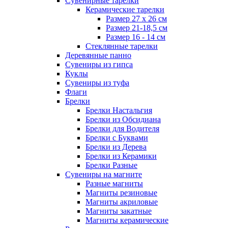
Сувенирные тарелки
Керамические тарелки
Размер 27 х 26 см
Размер 21-18,5 см
Размер 16 - 14 см
Стеклянные тарелки
Деревянные панно
Сувениры из гипса
Куклы
Сувениры из туфа
Флаги
Брелки
Брелки Настальгия
Брелки из Обсидиана
Брелки для Водителя
Брелки с Буквами
Брелки из Дерева
Брелки из Керамики
Брелки Разные
Сувениры на магните
Разные магниты
Магниты резиновые
Магниты акриловые
Магниты закатные
Магниты керамические