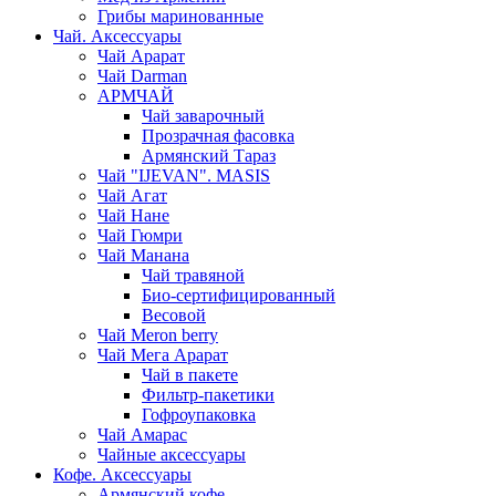
Грибы маринованные
Чай. Аксессуары
Чай Арарат
Чай Darman
АРМЧАЙ
Чай заварочный
Прозрачная фасовка
Армянский Тараз
Чай "IJEVAN". MASIS
Чай Агат
Чай Нане
Чай Гюмри
Чай Манана
Чай травяной
Био-сертифицированный
Весовой
Чай Meron berry
Чай Мега Арарат
Чай в пакете
Фильтр-пакетики
Гофроупаковка
Чай Амарас
Чайные аксессуары
Кофе. Аксессуары
Армянский кофе