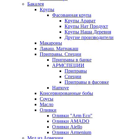
Бакалея
Крупы
Фасованная крупа
Крупы Арарат
Крупы Нат Продукт
Крупы Наша Деревня
Другие производители
Макароны
Лаваш. Матнакаш
Приправы. Специи
Приправы в банке
АРМСПЕЦИИ
Приправы
Специи
Приправы в фасовке
Hamove
Консервированные бобы
Соусы
Масло
Оливки
Оливки "Arm Eco"
Оливки AMADO
Оливки Aiello
Оливки Armenium
Мед из Армении