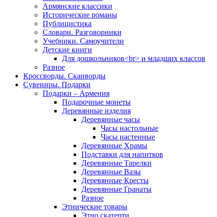
Армянские классики
Исторические романы
Публицистика
Словари. Разговорники
Учебники. Самоучители
Детские книги
Для дошкольников<br> и младших классов
Разное
Кроссворды. Сканворды
Сувениры. Подарки
Подарки – Армения
Подарочные монеты
Деревянные изделия
Деревянные часы
Часы настольные
Часы настенные
Деревянные Храмы
Подставки для напитков
Деревянные Тарелки
Деревянные Вазы
Деревянные Кресты
Деревянные Гранаты
Разное
Этнические товары
Этно скатерти