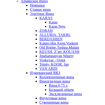
Армянское Вино
Новинки
Старые вина
Элитные Вина
KARAS
Karas
Karas New
ZORAH
ALLURIA. TAKRI.
BERDASHEN
Kataro.Hin Areni.Voskeni
Old Bridge.Tushpa.Malani
KEUSH. Z’art. KOUASH
Jraghatspanyan Winery
Voskevaz - Qotot
Trinity. KOOR. Jan
VAN ARDI
Иджеванский ВКЗ
Коллекционные вина
Виноградные вина
Вина 0,75 л
Большой объем
Эксклюзивные вина
Фруктовые вина
Cувенирные вина