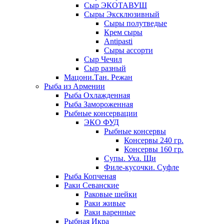
Сыр ЭКОТАВУШ
Сыры Эксклюзивный
Сыры полутведые
Крем сыры
Antipasti
Сыры ассорти
Сыр Чечил
Сыр разный
Мацони.Тан. Режан
Рыба из Армении
Рыба Охлажденная
Рыба Замороженная
Рыбные консервации
ЭКО ФУД
Рыбные консервы
Консервы 240 гр.
Консервы 160 гр.
Супы. Уха. Щи
Филе-кусочки. Суфле
Рыба Копченая
Раки Севанские
Раковые шейки
Раки живые
Раки варенные
Рыбная Икра