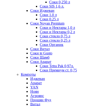
Соки 0,250 л
Соки SIS 1,6 л.
Соки Иджеван
Соки 1.0 л
Соки 0.25 л
Соки Noyan Premium
Соки и Нектары 1,0 л
Соки и Нектары 0,2 л
Соки стекло 0,75 л
Соки стекло 0,25 л
Соки Органик
Соки Витал
Соки te Gusto
Соки Шамб
Соки Арарат
Соки Tetra Pak 0,97л.
Соки Премиум ст. 0,75
Компоты
Иджеван
Арарат
YAN
Ноян
Агроянс
Прошян Фуд
Витал