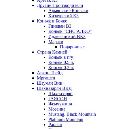
Арегак КЗ
Другие Производители
Армянские Коньяки
Кизлярский КЗ
Коньяк в Бочке
Гиневан ВЗ
Коньяк "СИС АЛКО"
Иджеванский ВКЗ
Мараси
Подарочные
Страна Камней
Коньяк в п/у
Коньяк 0,5 л.
Коньяк 0,2 л.
Аркон Трейд
Мргашен
Шаумян Вин
Шахназарян ВКД
Шахназарян
ГАЯСОН
Жемчужина
Мозаика
Mustang. Black Mountain
Platinum Mountain
Parakar