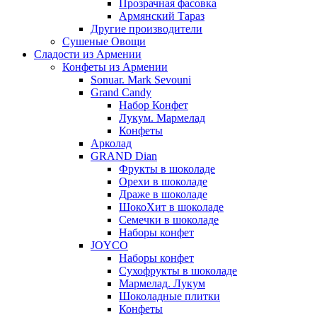
Прозрачная фасовка
Армянский Тараз
Другие производители
Сушеные Овощи
Сладости из Армении
Конфеты из Армении
Sonuar. Mark Sevouni
Grand Candy
Набор Конфет
Лукум. Мармелад
Конфеты
Арколад
GRAND Dian
Фрукты в шоколаде
Орехи в шоколаде
Драже в шоколаде
ШокоХит в шоколаде
Семечки в шоколаде
Наборы конфет
JOYCO
Наборы конфет
Сухофрукты в шоколаде
Мармелад. Лукум
Шоколадные плитки
Конфеты