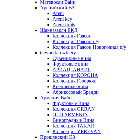
Матевосян Вайн
Аренийский ВЗ
Areni
Areni key
Areni fruits
Шахназарян ЕКД
Коллекция Гаясон
Коллекция Гаясон п/у
Коллекция Гаясон Новогодняя п/у
Gevorkian winery
Сувенирные вина
Фруктовые вина
АРИАЦ. АНАИС
Коллекция КОРОНА
Коллекция Геворкян
Крепленые вина
Абрикосовый Бренди
Армения Вайн
Фруктовые Вина
Коллекция ORRAN
OLD ARMENIA
Виноградные Вина
Коллекция TAKAR
Коллекция YEREVAN
Прошянский КЗ