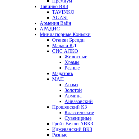
Премиум
Тавинко ВКЗ
TAVINKO
AGASI
Армения Вайн
АРАДИС
Миниатюрные Коньяки
Оганян Бренди
Мараси КД
СИС АЛКО
Животные
Храмы
Разные
Мадатовъ
МАП
Арамэ
Золотой
Армина
Айвазовский
Прошянский КЗ
Классические
Сувенирные
Грейт Велли АВКЗ
Иджеванский ВКЗ
Разные