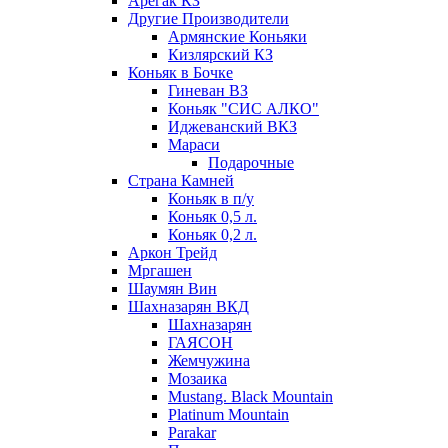
Арегак КЗ
Другие Производители
Армянские Коньяки
Кизлярский КЗ
Коньяк в Бочке
Гиневан ВЗ
Коньяк "СИС АЛКО"
Иджеванский ВКЗ
Мараси
Подарочные
Страна Камней
Коньяк в п/у
Коньяк 0,5 л.
Коньяк 0,2 л.
Аркон Трейд
Мргашен
Шаумян Вин
Шахназарян ВКД
Шахназарян
ГАЯСОН
Жемчужина
Мозаика
Mustang. Black Mountain
Platinum Mountain
Parakar