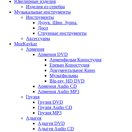
Ювелирные изделия
Изделия из серебра
Музыкальные инструменты
Инструменты
Дудук. Шви. Зурна.
Доол
Струнные инструменты
Аксессуары
MuzKavkaz
Армения
Армения DVD
Арменфильм Киностудия
Ереван Киностудия
Документальное Кино
Мультфильмы
Blu-ray. HD DVD
Армения Audio CD
Армения Audio MP3
Грузия
Грузия DVD
Грузия Audio CD
Грузия MP3
Адыгея
Адыгея DVD
Адыгея Audio CD