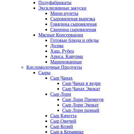
Полуфабрикаты
Эксклюзивные закуски
Мини-рулеты
Сыровяленая вырезка
Говядина сыровяленая
Свинина сыровяленая
Мясные Консервации
Готовые блюда и обеды
Долма
Хаш. Рубец
Ариса. Кавурма
Маринованные
Кисломолочные Продукты
Сыры
Сыр Чанах
Сыр Чанах в ведре
Сыр Чанах Экокат
Сыр Лори
Сыр Лори Премиум
Сыр Лори Экокат
Сыр Лори разный
Сыр Качотта
Сыр Овечий
Сыр Козий
Сыр в Керамике