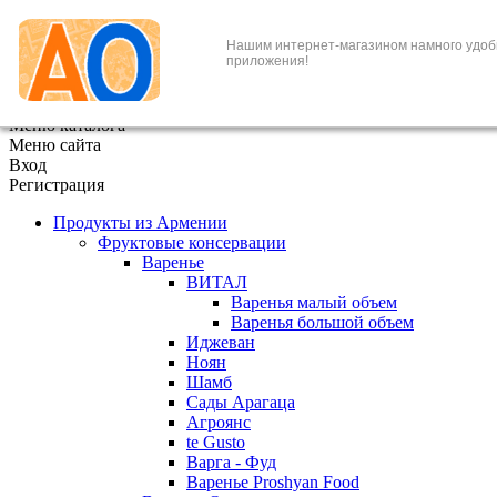
+7 (495) 646-888-1
Нашим интернет-магазином намного удоб
приложения!
В корзине
0
товаров
x
Меню каталога
Меню сайта
Вход
Регистрация
Продукты из Армении
Фруктовые консервации
Варенье
ВИТАЛ
Варенья малый объем
Варенья большой объем
Иджеван
Ноян
Шамб
Сады Арагаца
Агроянс
te Gusto
Варга - Фуд
Варенье Proshyan Food