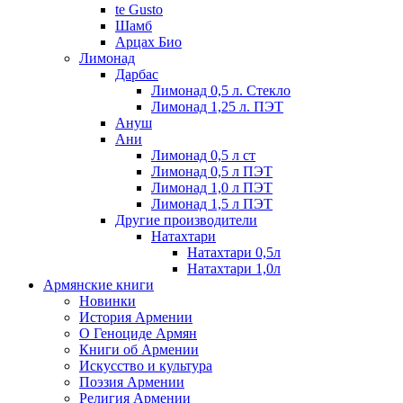
te Gusto
Шамб
Арцах Био
Лимонад
Дарбас
Лимонад 0,5 л. Стекло
Лимонад 1,25 л. ПЭТ
Ануш
Ани
Лимонад 0,5 л ст
Лимонад 0,5 л ПЭТ
Лимонад 1,0 л ПЭТ
Лимонад 1,5 л ПЭТ
Другие производители
Натахтари
Натахтари 0,5л
Натахтари 1,0л
Армянские книги
Новинки
История Армении
О Геноциде Армян
Книги об Армении
Иcкусство и культура
Поэзия Армении
Религия Армении