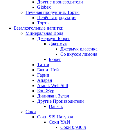
Другие производители
Globex
Печёная продукция. Торты
Печёная продукция
Торты
Безалкогольные напитки
Минеральная Вода
Джермук. Бюрег
Джермук
Джермук классика
Со вкусом лимона
Бюрег
Татни
Бжни. Ной
Гарни
Апаран
Ararat. Well Still
Бон Жур
Дилижан. Зулал
Другие Производители
Dausuz
Соки
Соки SIS Натурал
Соки YAN
Соки 0,930 л