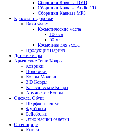
Сборники Кавказа DVD
Сборники Кавказа Audio CD
Сборники Кавказа MP3
Красота и здоровье
Ваки Фарм
Косметические масла
100 мл
50 мл
Косметика для ухода
Продукция Наринэ
Детские игры
Армянские Этно Ковры
Коврики
Половики
Ковры Модерн
3 D Ковры
Классические Ковры
Армянские Ковры
Одежда. Обувь
Шарфы и шапки
Футболки
Бейсболки
Этно масики балетки
О геноциде
Книги