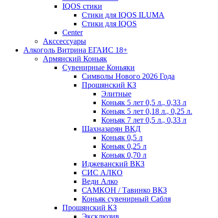
IQOS стики
Стики для IQOS ILUMA
Стики для IQOS
Сenter
Акссессуары
Алкоголь Витрина ЕГАИС 18+
Армянский Коньяк
Сувенирные Коньяки
Символы Нового 2026 Года
Прошянский КЗ
Элитные
Коньяк 5 лет 0,5 л., 0,33 л
Коньяк 5 лет 0,18 л., 0,25 л.
Коньяк 7 лет 0,5 л., 0,33 л
Шахназарян ВКД
Коньяк 0,5 л
Коньяк 0,25 л
Коньяк 0,70 л
Иджеванский ВКЗ
СИС АЛКО
Веди Алко
САМКОН / Тавинко ВКЗ
Коньяк сувенирный Сабля
Прошянский КЗ
Эксклюзив