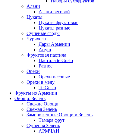
Наборы сухофруктов
Алани
Алани весовой
Цукаты
Цукаты фруктовые
Цукаты разные
Сушеные ягоды
Чурчхела
Дары Армении
Ануш
Фруктовая пастила
Пастила te Gusto
Разное
Орехи
Орехи весовые
Орехи в меду
Te Gusto
Фрукты из Армении
Овощи. Зелень
Свежие Овощи
Свежая Зелень
Замороженные Овощи и Зелень
Тамара фрут
Сушеная Зелень
АРМЧАЙ