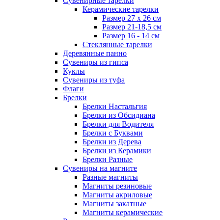
Сувенирные тарелки
Керамические тарелки
Размер 27 х 26 см
Размер 21-18,5 см
Размер 16 - 14 см
Стеклянные тарелки
Деревянные панно
Сувениры из гипса
Куклы
Сувениры из туфа
Флаги
Брелки
Брелки Настальгия
Брелки из Обсидиана
Брелки для Водителя
Брелки с Буквами
Брелки из Дерева
Брелки из Керамики
Брелки Разные
Сувениры на магните
Разные магниты
Магниты резиновые
Магниты акриловые
Магниты закатные
Магниты керамические