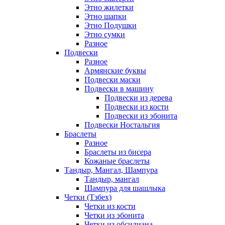
Этно жилетки
Этно шапки
Этно Подушки
Этно сумки
Разное
Подвески
Разное
Армянские буквы
Подвески маски
Подвески в машину
Подвески из дерева
Подвески из кости
Подвески из эбонита
Подвески Ностальгия
Браслеты
Разное
Браслеты из бисера
Кожаные браслеты
Тандыр, Мангал, Шампура
Тандыр, мангал
Шампура для шашлыка
Четки (Тзбех)
Четки из кости
Четки из эбонита
Четки из обсидиана