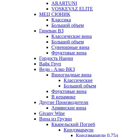
ARARTUNI
VOSKEVAZ ELITE
МЕЦ СЮНИК
Классика
Большой объем
Гиневан ВЗ
Классические вина
Большой объем
Сувенирные вина
Фруктовые вина
Гордость Нации
Вайк Груп
Веди - Алко ВКЗ
Виноградные вина
Классические
Большой объем
Фруктовые вина
В керамике
Другие Производители
Армянские вина
Givany Wine
Вина из Грузии
Кварельский Погреб
Киндзмараули
Киндзмараули 0,75л