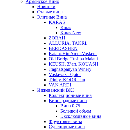
Армянское Вино
Новинки
Старые вина
Элитные Вина
KARAS
Karas
Karas New
ZORAH
ALLURIA. TAKRI.
BERDASHEN
Kataro.Hin Areni.Voskeni
Old Bridge.Tushpa.Malani
KEUSH. Z’art. KOUASH
Jraghatspanyan Winery
Voskevaz - Qotot
Trinity. KOOR. Jan
VAN ARDI
Иджеванский ВКЗ
Коллекционные вина
Виноградные вина
Вина 0,75 л
Большой объем
Эксклюзивные вина
Фруктовые вина
Cувенирные вина