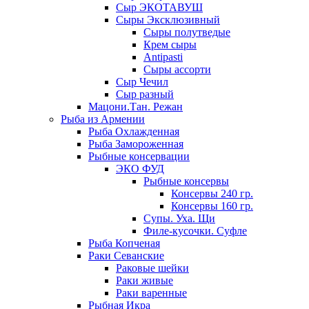
Сыр ЭКОТАВУШ
Сыры Эксклюзивный
Сыры полутведые
Крем сыры
Antipasti
Сыры ассорти
Сыр Чечил
Сыр разный
Мацони.Тан. Режан
Рыба из Армении
Рыба Охлажденная
Рыба Замороженная
Рыбные консервации
ЭКО ФУД
Рыбные консервы
Консервы 240 гр.
Консервы 160 гр.
Супы. Уха. Щи
Филе-кусочки. Суфле
Рыба Копченая
Раки Севанские
Раковые шейки
Раки живые
Раки варенные
Рыбная Икра