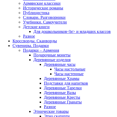
Армянские классики
Исторические романы
Публицистика
Словари. Разговорники
Учебники. Самоучители
Детские книги
Для дошкольников<br> и младших классов
Разное
Кроссворды. Сканворды
Сувениры. Подарки
Подарки – Армения
Подарочные монеты
Деревянные изделия
Деревянные часы
Часы настольные
Часы настенные
Деревянные Храмы
Подставки для напитков
Деревянные Тарелки
Деревянные Вазы
Деревянные Кресты
Деревянные Гранаты
Разное
Этнические товары
Этно скатерти