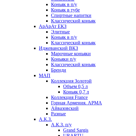
Коньяк в п/у
Коньяк в тубе
Спиртные напитки
Классический коньяк
АрАрАт ЕКЗ
Элитные
Коньяк в п/у
Классический коньяк
Иджеванский ВКЗ
Марочные коньяки
Коньяки п/у
Классический коньяк
Бренди
МАП
Коллекция Золотой
Объем 0,5 л
Коньяк 0,7 л
Коллекция France
Горная Армения. АРМА
Айвазовский
Разные
А.К.З.
А.К.З. п/у
Grand Sargis
URARTU