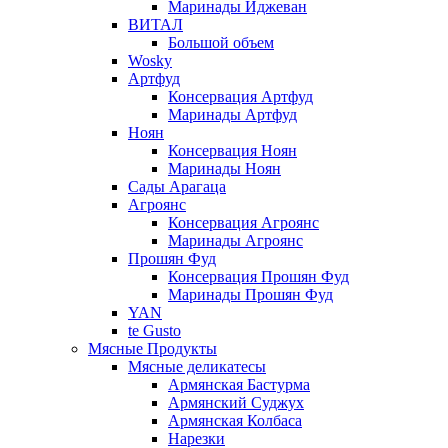
Маринады Иджеван
ВИТАЛ
Большой объем
Wosky
Артфуд
Консервация Артфуд
Маринады Артфуд
Ноян
Консервация Ноян
Маринады Ноян
Сады Арагаца
Агроянс
Консервация Агроянс
Маринады Агроянс
Прошян Фуд
Консервация Прошян Фуд
Маринады Прошян Фуд
YAN
te Gusto
Мясные Продукты
Мясные деликатесы
Армянская Бастурма
Армянский Суджух
Армянская Колбаса
Нарезки