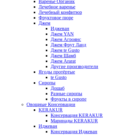
Варенье Органик
Лечебное варенье
Лечебный конфитюр
Фруктовое пюре
Джем
Иджеван
Джем YAN
Джем Агроянс
Джем Фрут Ланд
Джем te Gusto
Джем Шамб
Джем Ararat
Другие производители
Ягоды протёртые
te Gusto
Сиропы
Дошаб
Разные сиропы
Фрукты в сиропе
Овощные Консервации
KERAKUR
Консервация KERAKUR
Маринады KERAKUR
Иджеван
Консервация Иджеван