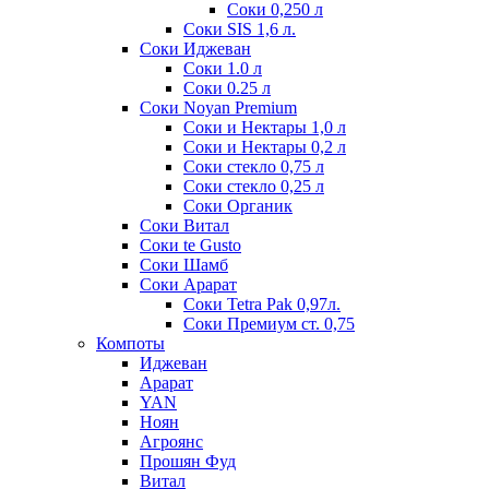
Соки 0,250 л
Соки SIS 1,6 л.
Соки Иджеван
Соки 1.0 л
Соки 0.25 л
Соки Noyan Premium
Соки и Нектары 1,0 л
Соки и Нектары 0,2 л
Соки стекло 0,75 л
Соки стекло 0,25 л
Соки Органик
Соки Витал
Соки te Gusto
Соки Шамб
Соки Арарат
Соки Tetra Pak 0,97л.
Соки Премиум ст. 0,75
Компоты
Иджеван
Арарат
YAN
Ноян
Агроянс
Прошян Фуд
Витал