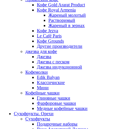
Кофе Gold Ararat Product
Кофе Royal Armenia
Жареный молотый
Растворимый
Жареный в зернах
Кофе Jezva
Le Café Paris
Кофе Grounds
Другие производители
джезва для кофе
Джезва
Джезва с песком
Джезва индукционной
Кофемолки
Edik Balyan
Классичиские
Мини
Кофейные чашки
Глиняные чашки
Фарфоровые чашки
Медные кофейные чашки
Сухофрукты. Орехи
Сухофрукты
Подарочные наборы