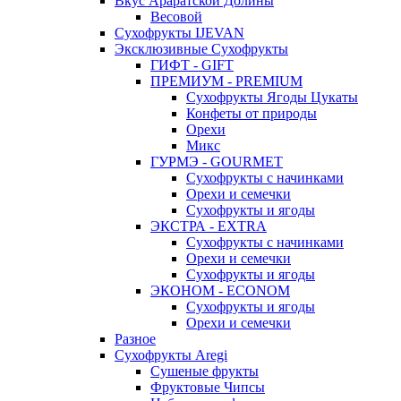
Вкус Араратской Долины
Весовой
Сухофрукты IJEVAN
Эксклюзивные Сухофрукты
ГИФТ - GIFT
ПРЕМИУМ - PREMIUM
Сухофрукты Ягоды Цукаты
Конфеты от природы
Орехи
Микс
ГУРМЭ - GOURMET
Сухофрукты с начинками
Орехи и семечки
Сухофрукты и ягоды
ЭКСТРА - EXTRA
Сухофрукты с начинками
Орехи и семечки
Сухофрукты и ягоды
ЭКОНОМ - ECONOM
Сухофрукты и ягоды
Орехи и семечки
Разное
Сухофрукты Aregi
Сушеные фрукты
Фруктовые Чипсы