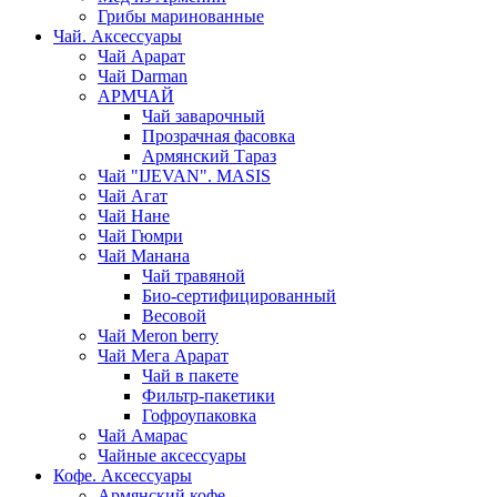
Грибы маринованные
Чай. Аксессуары
Чай Арарат
Чай Darman
АРМЧАЙ
Чай заварочный
Прозрачная фасовка
Армянский Тараз
Чай "IJEVAN". MASIS
Чай Агат
Чай Нане
Чай Гюмри
Чай Манана
Чай травяной
Био-сертифицированный
Весовой
Чай Meron berry
Чай Мега Арарат
Чай в пакете
Фильтр-пакетики
Гофроупаковка
Чай Амарас
Чайные аксессуары
Кофе. Аксессуары
Армянский кофе