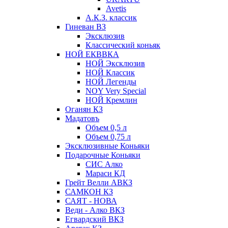
Avetis
А.К.З. классик
Гиневан ВЗ
Эксклюзив
Классический коньяк
НОЙ ЕКВВКА
НОЙ Эксклюзив
НОЙ Классик
НОЙ Легенды
NOY Very Speсial
НОЙ Кремлин
Оганян КЗ
Мадатовъ
Объем 0,5 л
Объем 0,75 л
Эксклюзивные Коньяки
Подарочные Коньяки
СИС Алко
Мараси КД
Грейт Велли АВКЗ
САМКОН КЗ
САЯТ - НОВА
Веди - Алко ВКЗ
Егвардский ВКЗ