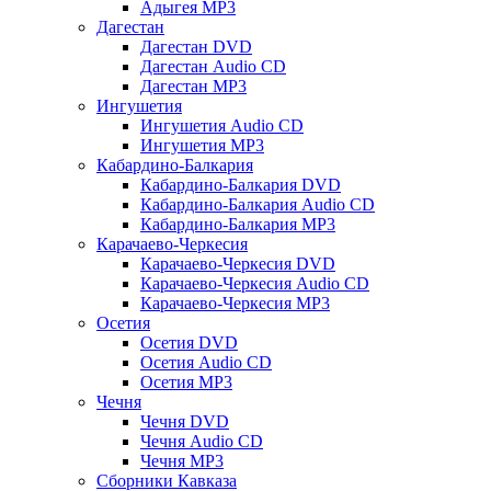
Адыгея MP3
Дагестан
Дагестан DVD
Дагестан Audio CD
Дагестан MP3
Ингушетия
Ингушетия Audio CD
Ингушетия MP3
Кабардино-Балкария
Кабардино-Балкария DVD
Кабардино-Балкария Audio CD
Кабардино-Балкария MP3
Карачаево-Черкесия
Карачаево-Черкесия DVD
Карачаево-Черкесия Audio CD
Карачаево-Черкесия MP3
Осетия
Осетия DVD
Осетия Audio CD
Осетия MP3
Чечня
Чечня DVD
Чечня Audio CD
Чечня MP3
Сборники Кавказа