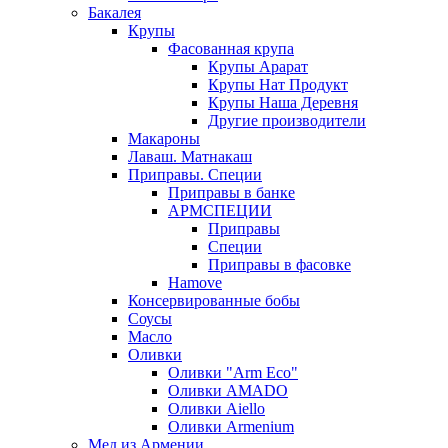
Бакалея
Крупы
Фасованная крупа
Крупы Арарат
Крупы Нат Продукт
Крупы Наша Деревня
Другие производители
Макароны
Лаваш. Матнакаш
Приправы. Специи
Приправы в банке
АРМСПЕЦИИ
Приправы
Специи
Приправы в фасовке
Hamove
Консервированные бобы
Соусы
Масло
Оливки
Оливки "Arm Eco"
Оливки AMADO
Оливки Aiello
Оливки Armenium
Мед из Армении