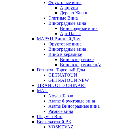
Фруктовые вина
Арцруни
Дерево Жизни
Элитные Вина
Виноградные вина
Виноградные вина
Арт Палас
МАРАН Винный Дом
Фруктовые вина
Виноградные вина
Вино в керамике
Вино в керамике
Вино в керамике п/у
Гетнатун Торговый Дом
GETNATOUN
GETNATOUN NEW
TIRANI. OLD CHINARI
МАП
Noyan Tapan
Arame Фруктовые вина
Arame Виноградные вина
Разные вина
Шаумян Вин
Воскевазский ВЗ
VOSKEVAZ