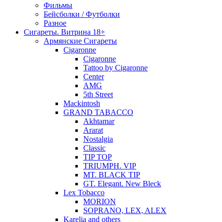
Фильмы
Бейсболки / Футболки
Разное
Сигареты. Витрина 18+
Армянские Сигареты
Cigaronne
Cigaronne
Tattoo by Cigaronne
Center
AMG
5th Street
Mackintosh
GRAND TABACCO
Akhtamar
Ararat
Nostalgia
Classic
TIP TOP
TRIUMPH. VIP
MT. BLACK TIP
GT. Elegant. New Bleck
Lex Tobacco
MORION
SOPRANO, LEX, ALEX
Karelia and others