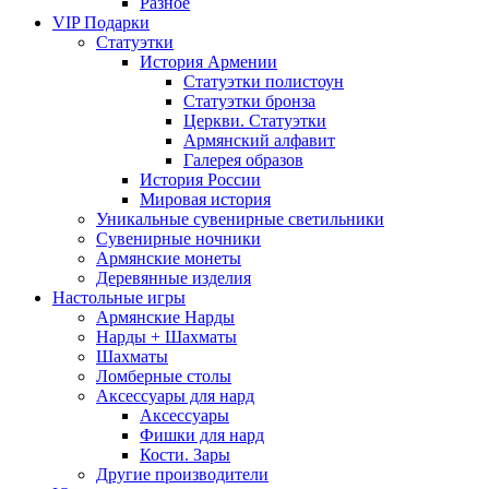
Разное
VIP Подарки
Статуэтки
История Армении
Статуэтки полистоун
Статуэтки бронза
Церкви. Статуэтки
Армянский алфавит
Галерея образов
История России
Мировая история
Уникальные сувенирные светильники
Сувенирные ночники
Армянские монеты
Деревянные изделия
Настольные игры
Армянские Нарды
Нарды + Шахматы
Шахматы
Ломберные столы
Аксессуары для нард
Аксессуары
Фишки для нард
Кости. Зары
Другие производители