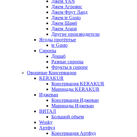
Джем YAN
Джем Агроянс
Джем Фрут Ланд
Джем te Gusto
Джем Шамб
Джем Ararat
Другие производители
Ягоды протёртые
te Gusto
Сиропы
Дошаб
Разные сиропы
Фрукты в сиропе
Овощные Консервации
KERAKUR
Консервация KERAKUR
Маринады KERAKUR
Иджеван
Консервация Иджеван
Маринады Иджеван
ВИТАЛ
Большой объем
Wosky
Артфуд
Консервация Артфуд