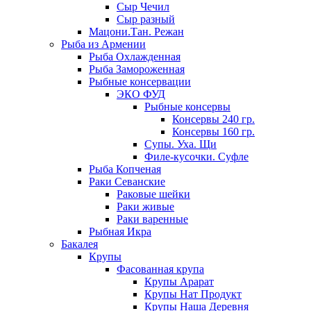
Сыр Чечил
Сыр разный
Мацони.Тан. Режан
Рыба из Армении
Рыба Охлажденная
Рыба Замороженная
Рыбные консервации
ЭКО ФУД
Рыбные консервы
Консервы 240 гр.
Консервы 160 гр.
Супы. Уха. Щи
Филе-кусочки. Суфле
Рыба Копченая
Раки Севанские
Раковые шейки
Раки живые
Раки варенные
Рыбная Икра
Бакалея
Крупы
Фасованная крупа
Крупы Арарат
Крупы Нат Продукт
Крупы Наша Деревня