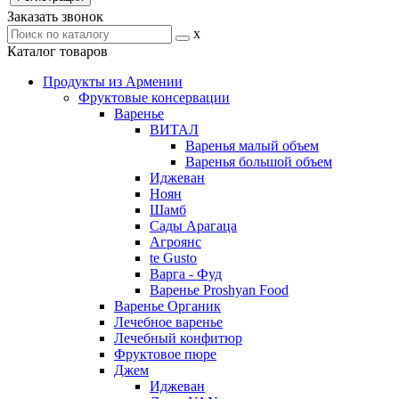
Заказать звонок
x
Каталог товаров
Продукты из Армении
Фруктовые консервации
Варенье
ВИТАЛ
Варенья малый объем
Варенья большой объем
Иджеван
Ноян
Шамб
Сады Арагаца
Агроянс
te Gusto
Варга - Фуд
Варенье Proshyan Food
Варенье Органик
Лечебное варенье
Лечебный конфитюр
Фруктовое пюре
Джем
Иджеван