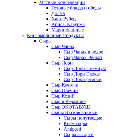
Мясные Консервации
Готовые блюда и обеды
Долма
Хаш. Рубец
Ариса. Кавурма
Маринованные
Кисломолочные Продукты
Сыры
Сыр Чанах
Сыр Чанах в ведре
Сыр Чанах Экокат
Сыр Лори
Сыр Лори Премиум
Сыр Лори Экокат
Сыр Лори разный
Сыр Качотта
Сыр Овечий
Сыр Козий
Сыр в Керамике
Сыр ЭКОТАВУШ
Сыры Эксклюзивный
Сыры полутведые
Крем сыры
Antipasti
Сыры ассорти