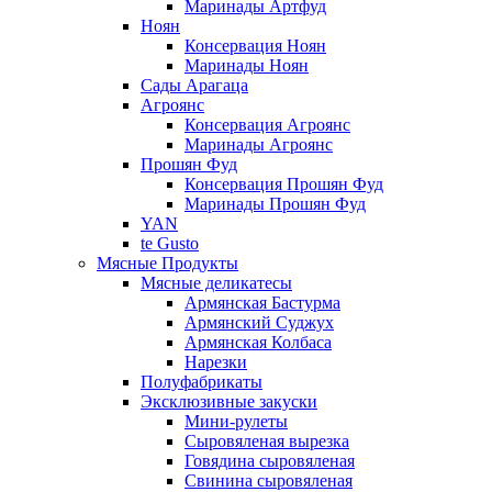
Маринады Артфуд
Ноян
Консервация Ноян
Маринады Ноян
Сады Арагаца
Агроянс
Консервация Агроянс
Маринады Агроянс
Прошян Фуд
Консервация Прошян Фуд
Маринады Прошян Фуд
YAN
te Gusto
Мясные Продукты
Мясные деликатесы
Армянская Бастурма
Армянский Суджух
Армянская Колбаса
Нарезки
Полуфабрикаты
Эксклюзивные закуски
Мини-рулеты
Сыровяленая вырезка
Говядина сыровяленая
Свинина сыровяленая