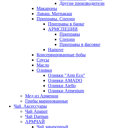
Другие производители
Макароны
Лаваш. Матнакаш
Приправы. Специи
Приправы в банке
АРМСПЕЦИИ
Приправы
Специи
Приправы в фасовке
Hamove
Консервированные бобы
Соусы
Масло
Оливки
Оливки "Arm Eco"
Оливки AMADO
Оливки Aiello
Оливки Armenium
Мед из Армении
Грибы маринованные
Чай. Аксессуары
Чай Арарат
Чай Darman
АРМЧАЙ
Чай заварочный