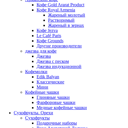
Кофе Gold Ararat Product
Кофе Royal Armenia
Жареный молотый
Растворимый
Жареный в зернах
Кофе Jezva
Le Café Paris
Кофе Grounds
Другие производители
джезва для кофе
Джезва
Джезва с песком
Джезва индукционной
Кофемолки
Edik Balyan
Классичиские
Мини
Кофейные чашки
Глиняные чашки
Фарфоровые чашки
Медные кофейные чашки
Сухофрукты. Орехи
Сухофрукты
Подарочные наборы