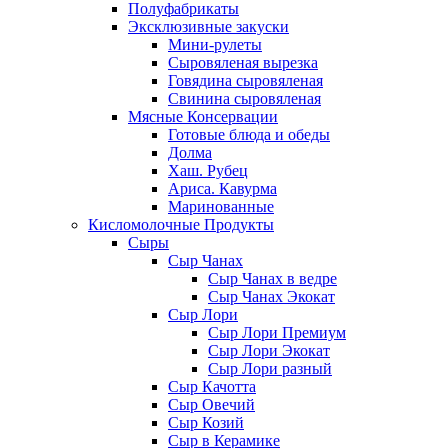
Полуфабрикаты
Эксклюзивные закуски
Мини-рулеты
Сыровяленая вырезка
Говядина сыровяленая
Свинина сыровяленая
Мясные Консервации
Готовые блюда и обеды
Долма
Хаш. Рубец
Ариса. Кавурма
Маринованные
Кисломолочные Продукты
Сыры
Сыр Чанах
Сыр Чанах в ведре
Сыр Чанах Экокат
Сыр Лори
Сыр Лори Премиум
Сыр Лори Экокат
Сыр Лори разный
Сыр Качотта
Сыр Овечий
Сыр Козий
Сыр в Керамике