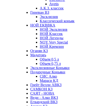
Avetis
А.К.З. классик
Гиневан ВЗ
Эксклюзив
Классический коньяк
НОЙ ЕКВВКА
НОЙ Эксклюзив
НОЙ Классик
НОЙ Легенды
NOY Very Speсial
НОЙ Кремлин
Оганян КЗ
Мадатовъ
Объем 0,5 л
Объем 0,75 л
Эксклюзивные Коньяки
Подарочные Коньяки
СИС Алко
Мараси КД
Грейт Велли АВКЗ
САМКОН КЗ
САЯТ - НОВА
Веди - Алко ВКЗ
Егвардский ВКЗ