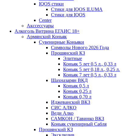
IQOS стики
Стики для IQOS ILUMA
Стики для IQOS
Сenter
Акссессуары
Алкоголь Витрина ЕГАИС 18+
Армянский Коньяк
Сувенирные Коньяки
Символы Нового 2026 Года
Прошянский КЗ
Элитные
Коньяк 5 лет 0,5 л., 0,33 л
Коньяк 5 лет 0,18 л., 0,25 л.
Коньяк 7 лет 0,5 л., 0,33 л
Шахназарян ВКД
Коньяк 0,5 л
Коньяк 0,25 л
Коньяк 0,70 л
Иджеванский ВКЗ
СИС АЛКО
Веди Алко
САМКОН / Тавинко ВКЗ
Коньяк сувенирный Сабля
Прошянский КЗ
Эксклюзив