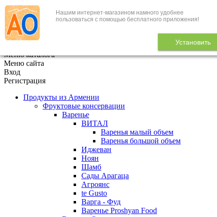
Нашим интернет-магазином намного удобнее
+7 (495) 646-888-1
пользоваться с помощью бесплатного приложения!
В корзине
0
товаров
Установить
x
Меню каталога
Меню сайта
Вход
Регистрация
Продукты из Армении
Фруктовые консервации
Варенье
ВИТАЛ
Варенья малый объем
Варенья большой объем
Иджеван
Ноян
Шамб
Сады Арагаца
Агроянс
te Gusto
Варга - Фуд
Варенье Proshyan Food