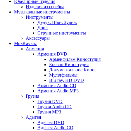
Ювелирные изделия
Изделия из серебра
Музыкальные инструменты
Инструменты
Дудук. Шви. Зурна.
Доол
Струнные инструменты
Аксессуары
MuzKavkaz
Армения
Армения DVD
Арменфильм Киностудия
Ереван Киностудия
Документальное Кино
Мультфильмы
Blu-ray. HD DVD
Армения Audio CD
Армения Audio MP3
Грузия
Грузия DVD
Грузия Audio CD
Грузия MP3
Адыгея
Адыгея DVD
Адыгея Audio CD