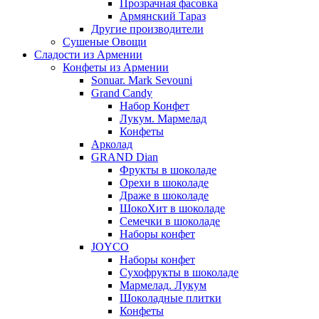
Прозрачная фасовка
Армянский Тараз
Другие производители
Сушеные Овощи
Сладости из Армении
Конфеты из Армении
Sonuar. Mark Sevouni
Grand Candy
Набор Конфет
Лукум. Мармелад
Конфеты
Арколад
GRAND Dian
Фрукты в шоколаде
Орехи в шоколаде
Драже в шоколаде
ШокоХит в шоколаде
Семечки в шоколаде
Наборы конфет
JOYCO
Наборы конфет
Сухофрукты в шоколаде
Мармелад. Лукум
Шоколадные плитки
Конфеты