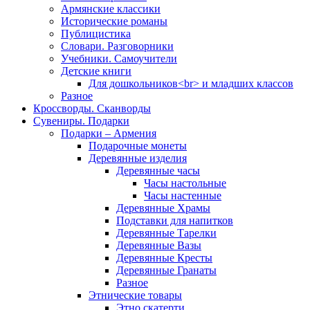
Армянские классики
Исторические романы
Публицистика
Словари. Разговорники
Учебники. Самоучители
Детские книги
Для дошкольников<br> и младших классов
Разное
Кроссворды. Сканворды
Сувениры. Подарки
Подарки – Армения
Подарочные монеты
Деревянные изделия
Деревянные часы
Часы настольные
Часы настенные
Деревянные Храмы
Подставки для напитков
Деревянные Тарелки
Деревянные Вазы
Деревянные Кресты
Деревянные Гранаты
Разное
Этнические товары
Этно скатерти