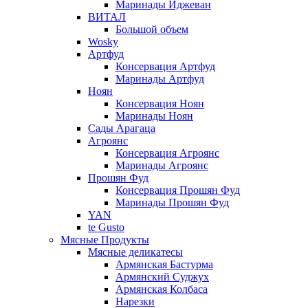
Маринады Иджеван
ВИТАЛ
Большой объем
Wosky
Артфуд
Консервация Артфуд
Маринады Артфуд
Ноян
Консервация Ноян
Маринады Ноян
Сады Арагаца
Агроянс
Консервация Агроянс
Маринады Агроянс
Прошян Фуд
Консервация Прошян Фуд
Маринады Прошян Фуд
YAN
te Gusto
Мясные Продукты
Мясные деликатесы
Армянская Бастурма
Армянский Суджух
Армянская Колбаса
Нарезки