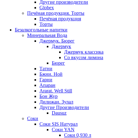
Другие производители
Globex
Печёная продукция. Торты
Печёная продукция
Торты
Безалкогольные напитки
Минеральная Вода
Джермук. Бюрег
Джермук
Джермук классика
Со вкусом лимона
Бюрег
Татни
Бжни. Ной
Гарни
Апаран
Ararat. Well Still
Бон Жур
Дилижан. Зулал
Другие Производители
Dausuz
Соки
Соки SIS Натурал
Соки YAN
Соки 0,930 л