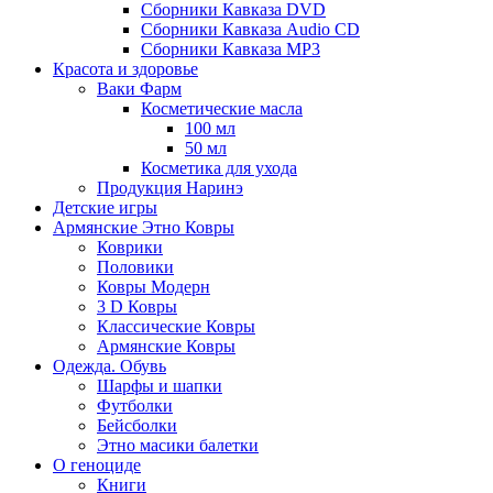
Сборники Кавказа DVD
Сборники Кавказа Audio CD
Сборники Кавказа MP3
Красота и здоровье
Ваки Фарм
Косметические масла
100 мл
50 мл
Косметика для ухода
Продукция Наринэ
Детские игры
Армянские Этно Ковры
Коврики
Половики
Ковры Модерн
3 D Ковры
Классические Ковры
Армянские Ковры
Одежда. Обувь
Шарфы и шапки
Футболки
Бейсболки
Этно масики балетки
О геноциде
Книги