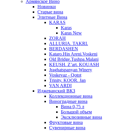
Армянское Вино
Новинки
Старые вина
Элитные Вина
KARAS
Karas
Karas New
ZORAH
ALLURIA. TAKRI.
BERDASHEN
Kataro.Hin Areni.Voskeni
Old Bridge.Tushpa.Malani
KEUSH. Z’art. KOUASH
Jraghatspanyan Winery
Voskevaz - Qotot
Trinity. KOOR. Jan
VAN ARDI
Иджеванский ВКЗ
Коллекционные вина
Виноградные вина
Вина 0,75 л
Большой объем
Эксклюзивные вина
Фруктовые вина
Cувенирные вина