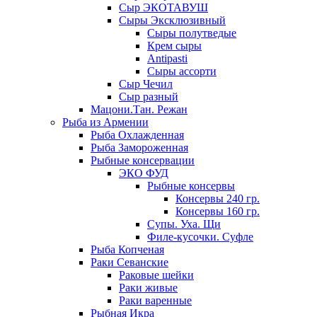
Сыр ЭКОТАВУШ
Сыры Эксклюзивный
Сыры полутведые
Крем сыры
Antipasti
Сыры ассорти
Сыр Чечил
Сыр разный
Мацони.Тан. Режан
Рыба из Армении
Рыба Охлажденная
Рыба Замороженная
Рыбные консервации
ЭКО ФУД
Рыбные консервы
Консервы 240 гр.
Консервы 160 гр.
Супы. Уха. Щи
Филе-кусочки. Суфле
Рыба Копченая
Раки Севанские
Раковые шейки
Раки живые
Раки варенные
Рыбная Икра