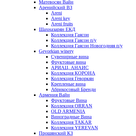
Матевосян Вайн
Аренийский ВЗ
Areni
Areni key
Areni fruits
Шахназарян ЕКД
Коллекция Гаясон
Коллекция Гаясон п/у
Коллекция Гаясон Новогодняя п/у
Gevorkian winery
Сувенирные вина
Фруктовые вина
АРИАЦ. АНАИС
Коллекция КОРОНА
Коллекция Геворкян
Крепленые вина
Абрикосовый Бренди
Армения Вайн
Фруктовые Вина
Коллекция ORRAN
OLD ARMENIA
Виноградные Вина
Коллекция TAKAR
Коллекция YEREVAN
Прошянский КЗ