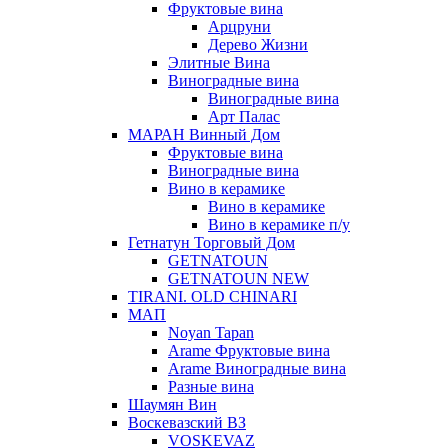
Фруктовые вина
Арцруни
Дерево Жизни
Элитные Вина
Виноградные вина
Виноградные вина
Арт Палас
МАРАН Винный Дом
Фруктовые вина
Виноградные вина
Вино в керамике
Вино в керамике
Вино в керамике п/у
Гетнатун Торговый Дом
GETNATOUN
GETNATOUN NEW
TIRANI. OLD CHINARI
МАП
Noyan Tapan
Arame Фруктовые вина
Arame Виноградные вина
Разные вина
Шаумян Вин
Воскевазский ВЗ
VOSKEVAZ