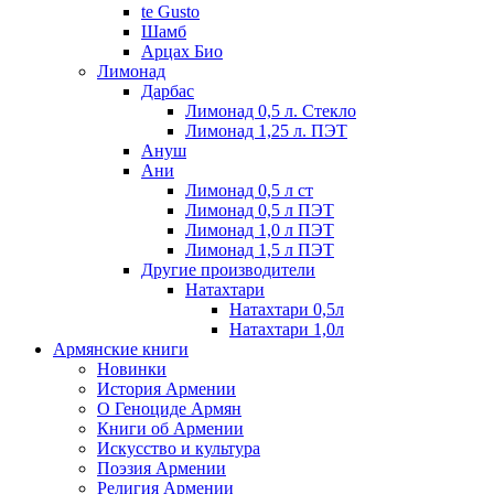
te Gusto
Шамб
Арцах Био
Лимонад
Дарбас
Лимонад 0,5 л. Стекло
Лимонад 1,25 л. ПЭТ
Ануш
Ани
Лимонад 0,5 л ст
Лимонад 0,5 л ПЭТ
Лимонад 1,0 л ПЭТ
Лимонад 1,5 л ПЭТ
Другие производители
Натахтари
Натахтари 0,5л
Натахтари 1,0л
Армянские книги
Новинки
История Армении
О Геноциде Армян
Книги об Армении
Иcкусство и культура
Поэзия Армении
Религия Армении