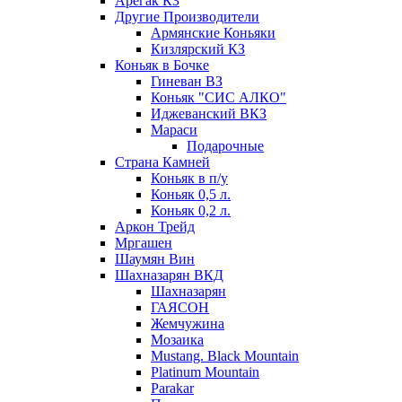
Арегак КЗ
Другие Производители
Армянские Коньяки
Кизлярский КЗ
Коньяк в Бочке
Гиневан ВЗ
Коньяк "СИС АЛКО"
Иджеванский ВКЗ
Мараси
Подарочные
Страна Камней
Коньяк в п/у
Коньяк 0,5 л.
Коньяк 0,2 л.
Аркон Трейд
Мргашен
Шаумян Вин
Шахназарян ВКД
Шахназарян
ГАЯСОН
Жемчужина
Мозаика
Mustang. Black Mountain
Platinum Mountain
Parakar