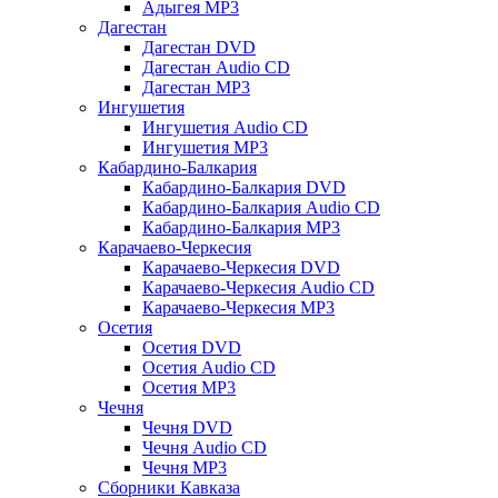
Адыгея MP3
Дагестан
Дагестан DVD
Дагестан Audio CD
Дагестан MP3
Ингушетия
Ингушетия Audio CD
Ингушетия MP3
Кабардино-Балкария
Кабардино-Балкария DVD
Кабардино-Балкария Audio CD
Кабардино-Балкария MP3
Карачаево-Черкесия
Карачаево-Черкесия DVD
Карачаево-Черкесия Audio CD
Карачаево-Черкесия MP3
Осетия
Осетия DVD
Осетия Audio CD
Осетия MP3
Чечня
Чечня DVD
Чечня Audio CD
Чечня MP3
Сборники Кавказа