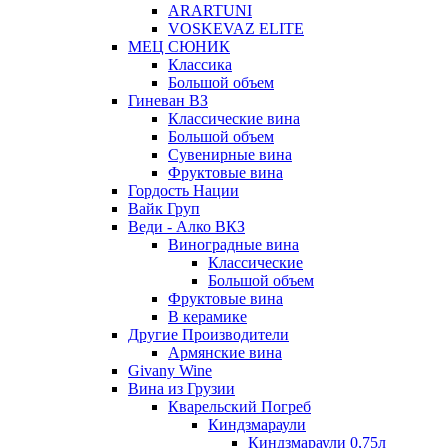
ARARTUNI
VOSKEVAZ ELITE
МЕЦ СЮНИК
Классика
Большой объем
Гиневан ВЗ
Классические вина
Большой объем
Сувенирные вина
Фруктовые вина
Гордость Нации
Вайк Груп
Веди - Алко ВКЗ
Виноградные вина
Классические
Большой объем
Фруктовые вина
В керамике
Другие Производители
Армянские вина
Givany Wine
Вина из Грузии
Кварельский Погреб
Киндзмараули
Киндзмараули 0,75л