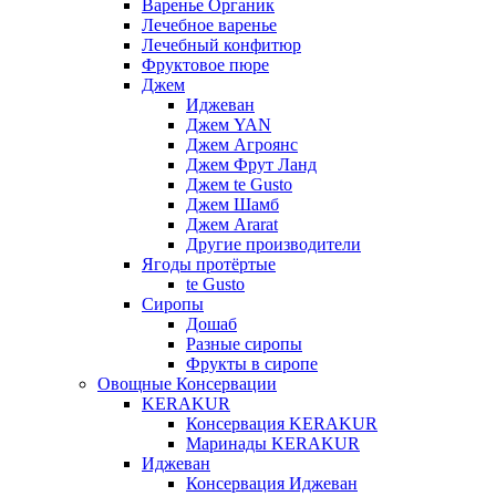
Варенье Органик
Лечебное варенье
Лечебный конфитюр
Фруктовое пюре
Джем
Иджеван
Джем YAN
Джем Агроянс
Джем Фрут Ланд
Джем te Gusto
Джем Шамб
Джем Ararat
Другие производители
Ягоды протёртые
te Gusto
Сиропы
Дошаб
Разные сиропы
Фрукты в сиропе
Овощные Консервации
KERAKUR
Консервация KERAKUR
Маринады KERAKUR
Иджеван
Консервация Иджеван