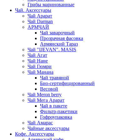
Грибы маринованные
Чай. Аксессуары
Чай Арарат
Чай Darman
АРМЧАЙ
Чай заварочный
Прозрачная фасовка
Армянский Тараз
Чай "IJEVAN". MASIS
Чай Агат
Чай Нане
Чай Гюмри
Чай Манана
Чай травяной
Био-сертифицированный
Весовой
Чай Meron berry
Чай Мега Арарат
Чай в пакете
Фильтр-пакетики
Гофроупаковка
Чай Амарас
Чайные аксессуары
Кофе. Аксессуары
Армянский кофе