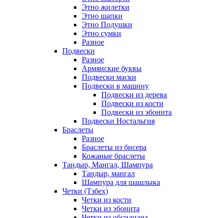
Этно жилетки
Этно шапки
Этно Подушки
Этно сумки
Разное
Подвески
Разное
Армянские буквы
Подвески маски
Подвески в машину
Подвески из дерева
Подвески из кости
Подвески из эбонита
Подвески Ностальгия
Браслеты
Разное
Браслеты из бисера
Кожаные браслеты
Тандыр, Мангал, Шампура
Тандыр, мангал
Шампура для шашлыка
Четки (Тзбех)
Четки из кости
Четки из эбонита
Четки из обсидиана