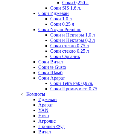
Соки 0,250 л
Соки SIS 1,6 л.
Соки Иджеван
Соки 1.0 л
Соки 0.25 л
Соки Noyan Premium
Соки и Нектары 1,0 л
Соки и Нектары 0,2 л
Соки стекло 0,75 л
Соки стекло 0,25 л
Соки Органик
Соки Витал
Соки te Gusto
Соки Шамб
Соки Арарат
Соки Tetra Pak 0,97л.
Соки Премиум ст. 0,75
Компоты
Иджеван
Арарат
YAN
Ноян
Агроянс
Прошян Фуд
Витал