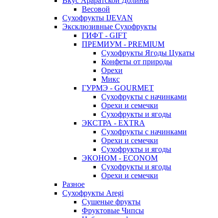
Вкус Араратской Долины
Весовой
Сухофрукты IJEVAN
Эксклюзивные Сухофрукты
ГИФТ - GIFT
ПРЕМИУМ - PREMIUM
Сухофрукты Ягоды Цукаты
Конфеты от природы
Орехи
Микс
ГУРМЭ - GOURMET
Сухофрукты с начинками
Орехи и семечки
Сухофрукты и ягоды
ЭКСТРА - EXTRA
Сухофрукты с начинками
Орехи и семечки
Сухофрукты и ягоды
ЭКОНОМ - ECONOM
Сухофрукты и ягоды
Орехи и семечки
Разное
Сухофрукты Aregi
Сушеные фрукты
Фруктовые Чипсы