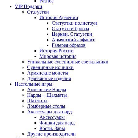
Разное
VIP Подарки
Статуэтки
История Армении
Статуэтки полистоун
Статуэтки бронза
Церкви. Статуэтки
Армянский алфавит
Галерея образов
История России
Мировая история
Уникальные сувенирные светильники
Сувенирные ночники
Армянские монеты
Деревянные изделия
Настольные игры
Армянские Нарды
Нарды + Шахматы
Шахматы
Ломберные столы
Аксессуары для нард
Аксессуары
Фишки для нард
Кости. Зары
Другие производители