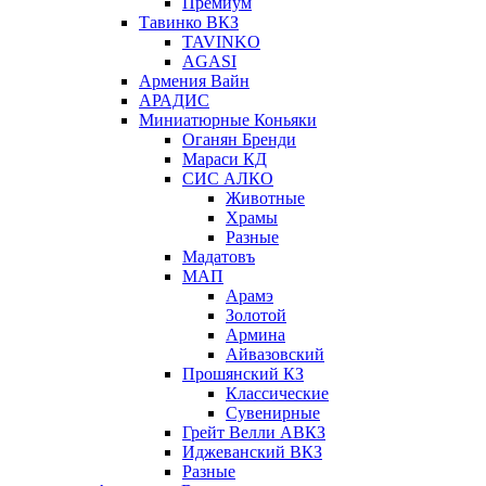
Премиум
Тавинко ВКЗ
TAVINKO
AGASI
Армения Вайн
АРАДИС
Миниатюрные Коньяки
Оганян Бренди
Мараси КД
СИС АЛКО
Животные
Храмы
Разные
Мадатовъ
МАП
Арамэ
Золотой
Армина
Айвазовский
Прошянский КЗ
Классические
Сувенирные
Грейт Велли АВКЗ
Иджеванский ВКЗ
Разные