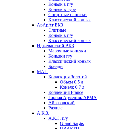
Коньяк в п/у
Коньяк в тубе
Спиртные напитки
Классический коньяк
АрАрАт ЕКЗ
Элитные
Коньяк в п/у
Классический коньяк
Иджеванский ВКЗ
Марочные коньяки
Коньяки п/у
Классический коньяк
Бренди
МАП
Коллекция Золотой
Объем 0,5 л
Коньяк 0,7 л
Коллекция France
Горная Армения. АРМА
Айвазовский
Разные
А.К.З.
А.К.З. п/у
Grand Sargis
URARTU