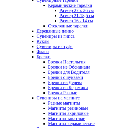
Сувенирные тарелки
Керамические тарелки
Размер 27 х 26 см
Размер 21-18,5 см
Размер 16 - 14 см
Стеклянные тарелки
Деревянные панно
Сувениры из гипса
Куклы
Сувениры из туфа
Флаги
Брелки
Брелки Настальгия
Брелки из Обсидиана
Брелки для Водителя
Брелки с Буквами
Брелки из Дерева
Брелки из Керамики
Брелки Разные
Сувениры на магните
Разные магниты
Магниты резиновые
Магниты акриловые
Магниты закатные
Магниты керамические