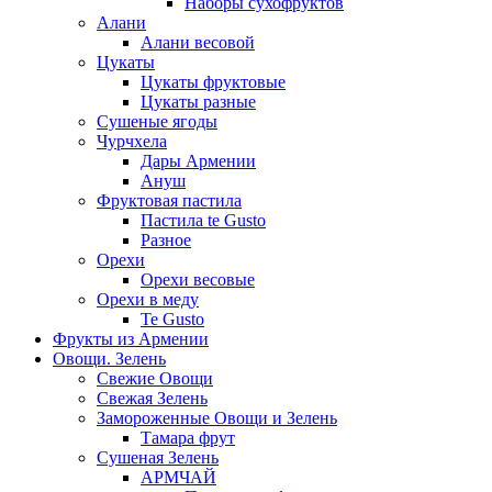
Наборы сухофруктов
Алани
Алани весовой
Цукаты
Цукаты фруктовые
Цукаты разные
Сушеные ягоды
Чурчхела
Дары Армении
Ануш
Фруктовая пастила
Пастила te Gusto
Разное
Орехи
Орехи весовые
Орехи в меду
Te Gusto
Фрукты из Армении
Овощи. Зелень
Свежие Овощи
Свежая Зелень
Замороженные Овощи и Зелень
Тамара фрут
Сушеная Зелень
АРМЧАЙ