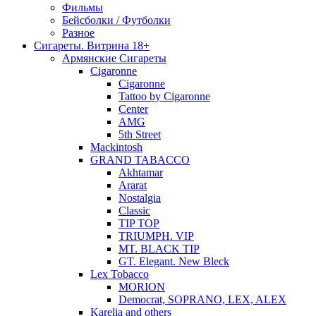
Фильмы
Бейсболки / Футболки
Разное
Сигареты. Витрина 18+
Армянские Сигареты
Cigaronne
Cigaronne
Tattoo by Cigaronne
Center
AMG
5th Street
Mackintosh
GRAND TABACCO
Akhtamar
Ararat
Nostalgia
Classic
TIP TOP
TRIUMPH. VIP
MT. BLACK TIP
GT. Elegant. New Bleck
Lex Tobacco
MORION
Democrat, SOPRANO, LEX, ALEX
Karelia and others