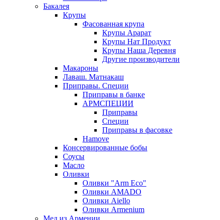
Бакалея
Крупы
Фасованная крупа
Крупы Арарат
Крупы Нат Продукт
Крупы Наша Деревня
Другие производители
Макароны
Лаваш. Матнакаш
Приправы. Специи
Приправы в банке
АРМСПЕЦИИ
Приправы
Специи
Приправы в фасовке
Hamove
Консервированные бобы
Соусы
Масло
Оливки
Оливки "Arm Eco"
Оливки AMADO
Оливки Aiello
Оливки Armenium
Мед из Армении