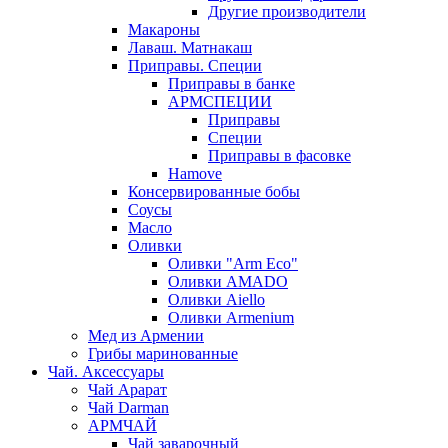
Другие производители
Макароны
Лаваш. Матнакаш
Приправы. Специи
Приправы в банке
АРМСПЕЦИИ
Приправы
Специи
Приправы в фасовке
Hamove
Консервированные бобы
Соусы
Масло
Оливки
Оливки "Arm Eco"
Оливки AMADO
Оливки Aiello
Оливки Armenium
Мед из Армении
Грибы маринованные
Чай. Аксессуары
Чай Арарат
Чай Darman
АРМЧАЙ
Чай заварочный