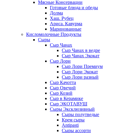
Мясные Консервации
Готовые блюда и обеды
Долма
Хаш. Рубец
Ариса. Кавурма
Маринованные
Кисломолочные Продукты
Сыры
Сыр Чанах
Сыр Чанах в ведре
Сыр Чанах Экокат
Сыр Лори
Сыр Лори Премиум
Сыр Лори Экокат
Сыр Лори разный
Сыр Качотта
Сыр Овечий
Сыр Козий
Сыр в Керамике
Сыр ЭКОТАВУШ
Сыры Эксклюзивный
Сыры полутведые
Крем сыры
Antipasti
Сыры ассорти