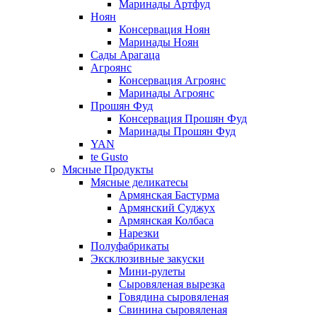
Маринады Артфуд
Ноян
Консервация Ноян
Маринады Ноян
Сады Арагаца
Агроянс
Консервация Агроянс
Маринады Агроянс
Прошян Фуд
Консервация Прошян Фуд
Маринады Прошян Фуд
YAN
te Gusto
Мясные Продукты
Мясные деликатесы
Армянская Бастурма
Армянский Суджух
Армянская Колбаса
Нарезки
Полуфабрикаты
Эксклюзивные закуски
Мини-рулеты
Сыровяленая вырезка
Говядина сыровяленая
Свинина сыровяленая