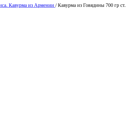
иса. Кавурма из Армении
/
Кавурма из Говядины 700 гр ст.