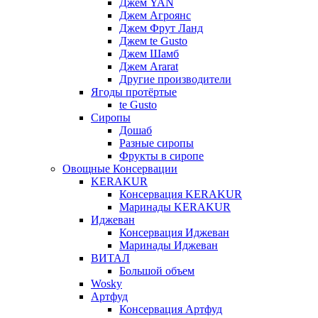
Джем YAN
Джем Агроянс
Джем Фрут Ланд
Джем te Gusto
Джем Шамб
Джем Ararat
Другие производители
Ягоды протёртые
te Gusto
Сиропы
Дошаб
Разные сиропы
Фрукты в сиропе
Овощные Консервации
KERAKUR
Консервация KERAKUR
Маринады KERAKUR
Иджеван
Консервация Иджеван
Маринады Иджеван
ВИТАЛ
Большой объем
Wosky
Артфуд
Консервация Артфуд