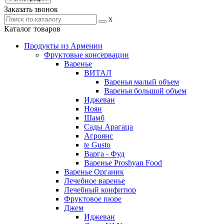
Заказать звонок
x
Каталог товаров
Продукты из Армении
Фруктовые консервации
Варенье
ВИТАЛ
Варенья малый объем
Варенья большой объем
Иджеван
Ноян
Шамб
Сады Арагаца
Агроянс
te Gusto
Варга - Фуд
Варенье Proshyan Food
Варенье Органик
Лечебное варенье
Лечебный конфитюр
Фруктовое пюре
Джем
Иджеван