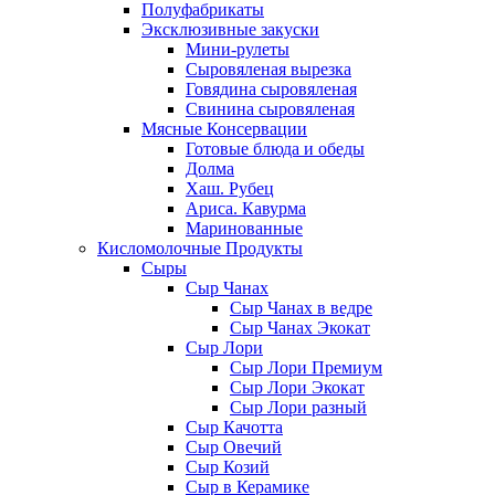
Полуфабрикаты
Эксклюзивные закуски
Мини-рулеты
Сыровяленая вырезка
Говядина сыровяленая
Свинина сыровяленая
Мясные Консервации
Готовые блюда и обеды
Долма
Хаш. Рубец
Ариса. Кавурма
Маринованные
Кисломолочные Продукты
Сыры
Сыр Чанах
Сыр Чанах в ведре
Сыр Чанах Экокат
Сыр Лори
Сыр Лори Премиум
Сыр Лори Экокат
Сыр Лори разный
Сыр Качотта
Сыр Овечий
Сыр Козий
Сыр в Керамике