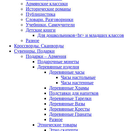
Армянские классики
Исторические романы
Публицистика
Словари. Разговорники
Учебники. Самоучители
Детские книги
Для дошкольников<br> и младших классов
Разное
Кроссворды. Сканворды
Сувениры. Подарки
Подарки – Армения
Подарочные монеты
Деревянные изделия
Деревянные часы
Часы настольные
Часы настенные
Деревянные Храмы
Подставки для напитков
Деревянные Тарелки
Деревянные Вазы
Деревянные Кресты
Деревянные Гранаты
Разное
Этнические товары
Этно скатерти