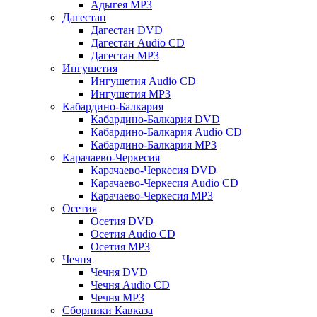
Адыгея MP3
Дагестан
Дагестан DVD
Дагестан Audio CD
Дагестан MP3
Ингушетия
Ингушетия Audio CD
Ингушетия MP3
Кабардино-Балкария
Кабардино-Балкария DVD
Кабардино-Балкария Audio CD
Кабардино-Балкария MP3
Карачаево-Черкесия
Карачаево-Черкесия DVD
Карачаево-Черкесия Audio CD
Карачаево-Черкесия MP3
Осетия
Осетия DVD
Осетия Audio CD
Осетия MP3
Чечня
Чечня DVD
Чечня Audio CD
Чечня MP3
Сборники Кавказа