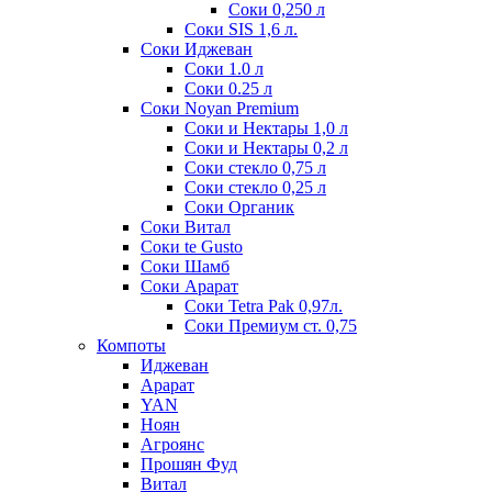
Соки 0,250 л
Соки SIS 1,6 л.
Соки Иджеван
Соки 1.0 л
Соки 0.25 л
Соки Noyan Premium
Соки и Нектары 1,0 л
Соки и Нектары 0,2 л
Соки стекло 0,75 л
Соки стекло 0,25 л
Соки Органик
Соки Витал
Соки te Gusto
Соки Шамб
Соки Арарат
Соки Tetra Pak 0,97л.
Соки Премиум ст. 0,75
Компоты
Иджеван
Арарат
YAN
Ноян
Агроянс
Прошян Фуд
Витал