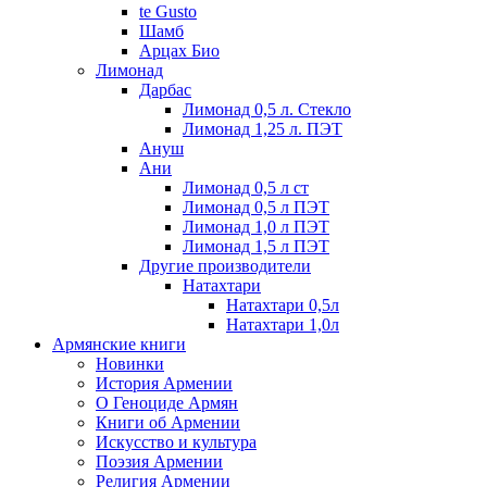
te Gusto
Шамб
Арцах Био
Лимонад
Дарбас
Лимонад 0,5 л. Стекло
Лимонад 1,25 л. ПЭТ
Ануш
Ани
Лимонад 0,5 л ст
Лимонад 0,5 л ПЭТ
Лимонад 1,0 л ПЭТ
Лимонад 1,5 л ПЭТ
Другие производители
Натахтари
Натахтари 0,5л
Натахтари 1,0л
Армянские книги
Новинки
История Армении
О Геноциде Армян
Книги об Армении
Иcкусство и культура
Поэзия Армении
Религия Армении