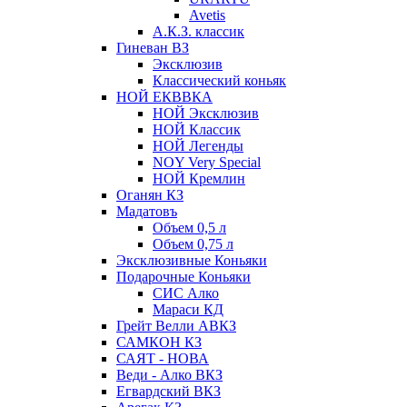
Avetis
А.К.З. классик
Гиневан ВЗ
Эксклюзив
Классический коньяк
НОЙ ЕКВВКА
НОЙ Эксклюзив
НОЙ Классик
НОЙ Легенды
NOY Very Speсial
НОЙ Кремлин
Оганян КЗ
Мадатовъ
Объем 0,5 л
Объем 0,75 л
Эксклюзивные Коньяки
Подарочные Коньяки
СИС Алко
Мараси КД
Грейт Велли АВКЗ
САМКОН КЗ
САЯТ - НОВА
Веди - Алко ВКЗ
Егвардский ВКЗ