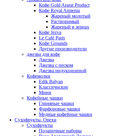
Кофе Gold Ararat Product
Кофе Royal Armenia
Жареный молотый
Растворимый
Жареный в зернах
Кофе Jezva
Le Café Paris
Кофе Grounds
Другие производители
джезва для кофе
Джезва
Джезва с песком
Джезва индукционной
Кофемолки
Edik Balyan
Классичиские
Мини
Кофейные чашки
Глиняные чашки
Фарфоровые чашки
Медные кофейные чашки
Сухофрукты. Орехи
Сухофрукты
Подарочные наборы