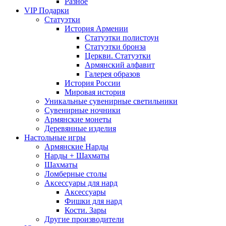
Разное
VIP Подарки
Статуэтки
История Армении
Статуэтки полистоун
Статуэтки бронза
Церкви. Статуэтки
Армянский алфавит
Галерея образов
История России
Мировая история
Уникальные сувенирные светильники
Сувенирные ночники
Армянские монеты
Деревянные изделия
Настольные игры
Армянские Нарды
Нарды + Шахматы
Шахматы
Ломберные столы
Аксессуары для нард
Аксессуары
Фишки для нард
Кости. Зары
Другие производители