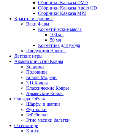
Сборники Кавказа DVD
Сборники Кавказа Audio CD
Сборники Кавказа MP3
Красота и здоровье
Ваки Фарм
Косметические масла
100 мл
50 мл
Косметика для ухода
Продукция Наринэ
Детские игры
Армянские Этно Ковры
Коврики
Половики
Ковры Модерн
3 D Ковры
Классические Ковры
Армянские Ковры
Одежда. Обувь
Шарфы и шапки
Футболки
Бейсболки
Этно масики балетки
О геноциде
Книги