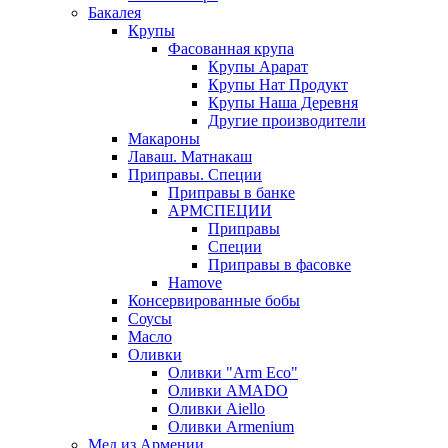
Бакалея
Крупы
Фасованная крупа
Крупы Арарат
Крупы Нат Продукт
Крупы Наша Деревня
Другие производители
Макароны
Лаваш. Матнакаш
Приправы. Специи
Приправы в банке
АРМСПЕЦИИ
Приправы
Специи
Приправы в фасовке
Hamove
Консервированные бобы
Соусы
Масло
Оливки
Оливки "Arm Eco"
Оливки AMADO
Оливки Aiello
Оливки Armenium
Мед из Армении