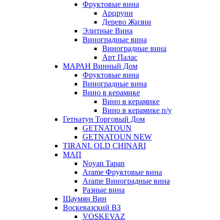
Фруктовые вина
Арцруни
Дерево Жизни
Элитные Вина
Виноградные вина
Виноградные вина
Арт Палас
МАРАН Винный Дом
Фруктовые вина
Виноградные вина
Вино в керамике
Вино в керамике
Вино в керамике п/у
Гетнатун Торговый Дом
GETNATOUN
GETNATOUN NEW
TIRANI. OLD CHINARI
МАП
Noyan Tapan
Arame Фруктовые вина
Arame Виноградные вина
Разные вина
Шаумян Вин
Воскевазский ВЗ
VOSKEVAZ