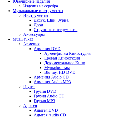
Ювелирные изделия
Изделия из серебра
Музыкальные инструменты
Инструменты
Дудук. Шви. Зурна.
Доол
Струнные инструменты
Аксессуары
MuzKavkaz
Армения
Армения DVD
Арменфильм Киностудия
Ереван Киностудия
Документальное Кино
Мультфильмы
Blu-ray. HD DVD
Армения Audio CD
Армения Audio MP3
Грузия
Грузия DVD
Грузия Audio CD
Грузия MP3
Адыгея
Адыгея DVD
Адыгея Audio CD