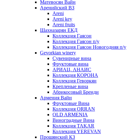
Матевосян Вайн
Аренийский ВЗ
Areni
Areni key
Areni fruits
Шахназарян ЕКД
Коллекция Гаясон
Коллекция Гаясон п/у
Коллекция Гаясон Новогодняя п/у
Gevorkian winery
Сувенирные вина
Фруктовые вина
АРИАЦ. АНАИС
Коллекция КОРОНА
Коллекция Геворкян
Крепленые вина
Абрикосовый Бренди
Армения Вайн
Фруктовые Вина
Коллекция ORRAN
OLD ARMENIA
Виноградные Вина
Коллекция TAKAR
Коллекция YEREVAN
Прошянский КЗ