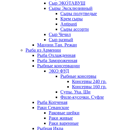
Сыр ЭКОТАВУШ
Сыры Эксклюзивный
Сыры полутведые
Крем сыры
Antipasti
Сыры ассорти
Сыр Чечил
Сыр разный
Мацони.Тан. Режан
Рыба из Армении
Рыба Охлажденная
Рыба Замороженная
Рыбные консервации
ЭКО ФУД
Рыбные консервы
Консервы 240 гр.
Консервы 160 гр.
Супы. Уха. Щи
Филе-кусочки. Суфле
Рыба Копченая
Раки Севанские
Раковые шейки
Раки живые
Раки варенные
Рыбная Икра