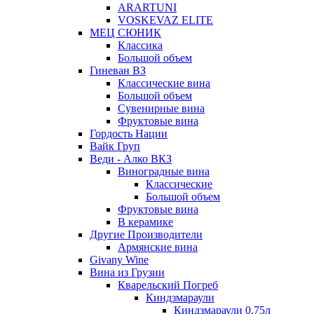
ARARTUNI
VOSKEVAZ ELITE
МЕЦ СЮНИК
Классика
Большой объем
Гиневан ВЗ
Классические вина
Большой объем
Сувенирные вина
Фруктовые вина
Гордость Нации
Вайк Груп
Веди - Алко ВКЗ
Виноградные вина
Классические
Большой объем
Фруктовые вина
В керамике
Другие Производители
Армянские вина
Givany Wine
Вина из Грузии
Кварельский Погреб
Киндзмараули
Киндзмараули 0,75л