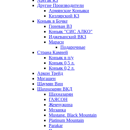
Арегак КЗ
Другие Производители
Армянские Коньяки
Кизлярский КЗ
Коньяк в Бочке
Гиневан ВЗ
Коньяк "СИС АЛКО"
Иджеванский ВКЗ
Мараси
Подарочные
Страна Камней
Коньяк в п/у
Коньяк 0,5 л.
Коньяк 0,2 л.
Аркон Трейд
Мргашен
Шаумян Вин
Шахназарян ВКД
Шахназарян
ГАЯСОН
Жемчужина
Мозаика
Mustang. Black Mountain
Platinum Mountain
Parakar