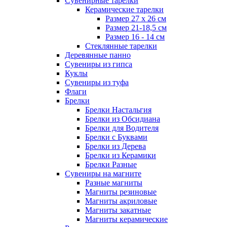
Сувенирные тарелки
Керамические тарелки
Размер 27 х 26 см
Размер 21-18,5 см
Размер 16 - 14 см
Стеклянные тарелки
Деревянные панно
Сувениры из гипса
Куклы
Сувениры из туфа
Флаги
Брелки
Брелки Настальгия
Брелки из Обсидиана
Брелки для Водителя
Брелки с Буквами
Брелки из Дерева
Брелки из Керамики
Брелки Разные
Сувениры на магните
Разные магниты
Магниты резиновые
Магниты акриловые
Магниты закатные
Магниты керамические