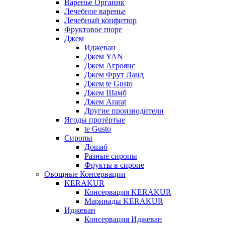
Варенье Органик
Лечебное варенье
Лечебный конфитюр
Фруктовое пюре
Джем
Иджеван
Джем YAN
Джем Агроянс
Джем Фрут Ланд
Джем te Gusto
Джем Шамб
Джем Ararat
Другие производители
Ягоды протёртые
te Gusto
Сиропы
Дошаб
Разные сиропы
Фрукты в сиропе
Овощные Консервации
KERAKUR
Консервация KERAKUR
Маринады KERAKUR
Иджеван
Консервация Иджеван