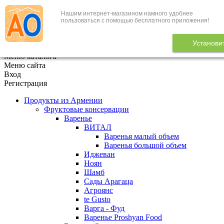
Нашим интернет-магазином намного удобнее
+7 (495) 646-888-1
пользоваться с помощью бесплатного приложения!
В корзине
0
товаров
Установи
x
Меню каталога
Меню сайта
Вход
Регистрация
Продукты из Армении
Фруктовые консервации
Варенье
ВИТАЛ
Варенья малый объем
Варенья большой объем
Иджеван
Ноян
Шамб
Сады Арагаца
Агроянс
te Gusto
Варга - Фуд
Варенье Proshyan Food