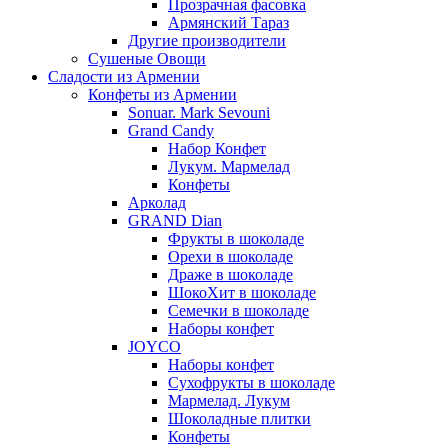
Прозрачная фасовка
Армянский Тараз
Другие производители
Сушеные Овощи
Сладости из Армении
Конфеты из Армении
Sonuar. Mark Sevouni
Grand Candy
Набор Конфет
Лукум. Мармелад
Конфеты
Арколад
GRAND Dian
Фрукты в шоколаде
Орехи в шоколаде
Драже в шоколаде
ШокоХит в шоколаде
Семечки в шоколаде
Наборы конфет
JOYCO
Наборы конфет
Сухофрукты в шоколаде
Мармелад. Лукум
Шоколадные плитки
Конфеты