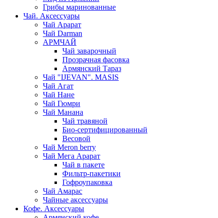
Грибы маринованные
Чай. Аксессуары
Чай Арарат
Чай Darman
АРМЧАЙ
Чай заварочный
Прозрачная фасовка
Армянский Тараз
Чай "IJEVAN". MASIS
Чай Агат
Чай Нане
Чай Гюмри
Чай Манана
Чай травяной
Био-сертифицированный
Весовой
Чай Meron berry
Чай Мега Арарат
Чай в пакете
Фильтр-пакетики
Гофроупаковка
Чай Амарас
Чайные аксессуары
Кофе. Аксессуары
Армянский кофе