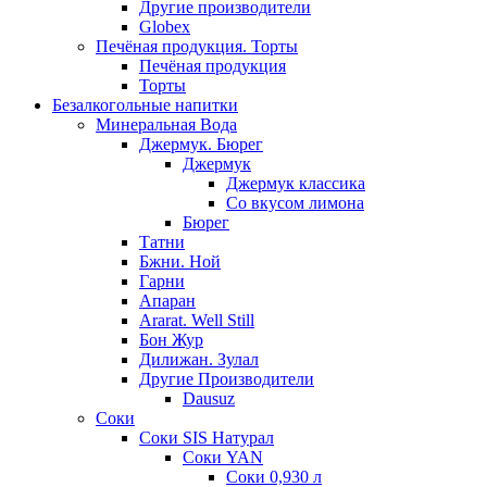
Другие производители
Globex
Печёная продукция. Торты
Печёная продукция
Торты
Безалкогольные напитки
Минеральная Вода
Джермук. Бюрег
Джермук
Джермук классика
Со вкусом лимона
Бюрег
Татни
Бжни. Ной
Гарни
Апаран
Ararat. Well Still
Бон Жур
Дилижан. Зулал
Другие Производители
Dausuz
Соки
Соки SIS Натурал
Соки YAN
Соки 0,930 л