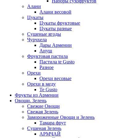
Наборы сухофруктов
Алани
Алани весовой
Цукаты
Цукаты фруктовые
Цукаты разные
Сушеные ягоды
Чурчхела
Дары Армении
Ануш
Фруктовая пастила
Пастила te Gusto
Разное
Орехи
Орехи весовые
Орехи в меду
Te Gusto
Фрукты из Армении
Овощи. Зелень
Свежие Овощи
Свежая Зелень
Замороженные Овощи и Зелень
Тамара фрут
Сушеная Зелень
АРМЧАЙ