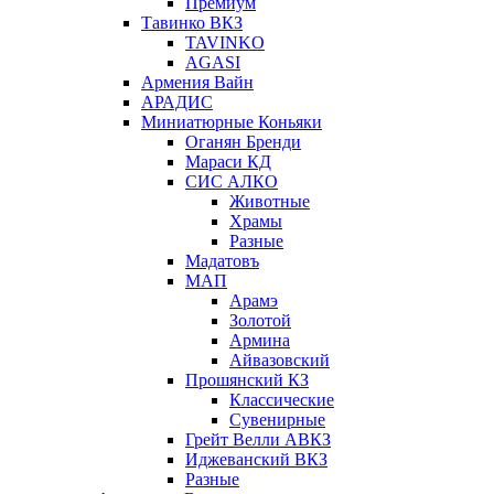
Премиум
Тавинко ВКЗ
TAVINKO
AGASI
Армения Вайн
АРАДИС
Миниатюрные Коньяки
Оганян Бренди
Мараси КД
СИС АЛКО
Животные
Храмы
Разные
Мадатовъ
МАП
Арамэ
Золотой
Армина
Айвазовский
Прошянский КЗ
Классические
Сувенирные
Грейт Велли АВКЗ
Иджеванский ВКЗ
Разные