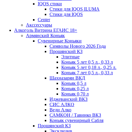
IQOS стики
Стики для IQOS ILUMA
Стики для IQOS
Сenter
Акссессуары
Алкоголь Витрина ЕГАИС 18+
Армянский Коньяк
Сувенирные Коньяки
Символы Нового 2026 Года
Прошянский КЗ
Элитные
Коньяк 5 лет 0,5 л., 0,33 л
Коньяк 5 лет 0,18 л., 0,25 л.
Коньяк 7 лет 0,5 л., 0,33 л
Шахназарян ВКД
Коньяк 0,5 л
Коньяк 0,25 л
Коньяк 0,70 л
Иджеванский ВКЗ
СИС АЛКО
Веди Алко
САМКОН / Тавинко ВКЗ
Коньяк сувенирный Сабля
Прошянский КЗ
Эксклюзив