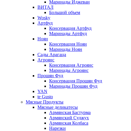
Маринады Иджеван
ВИТАЛ
Большой объем
Wosky
Артфуд
Консервация Артфуд
Маринады Артфуд
Ноян
Консервация Ноян
Маринады Ноян
Сады Арагаца
Агроянс
Консервация Агроянс
Маринады Агроянс
Прошян Фуд
Консервация Прошян Фуд
Маринады Прошян Фуд
YAN
te Gusto
Мясные Продукты
Мясные деликатесы
Армянская Бастурма
Армянский Суджух
Армянская Колбаса
Нарезки