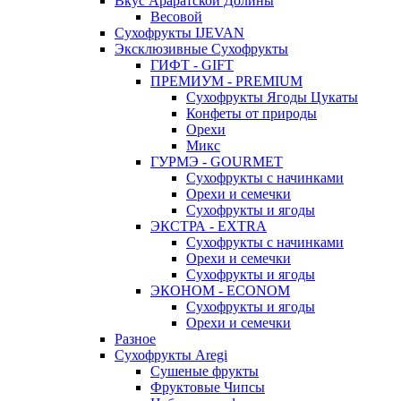
Вкус Араратской Долины
Весовой
Сухофрукты IJEVAN
Эксклюзивные Сухофрукты
ГИФТ - GIFT
ПРЕМИУМ - PREMIUM
Сухофрукты Ягоды Цукаты
Конфеты от природы
Орехи
Микс
ГУРМЭ - GOURMET
Сухофрукты с начинками
Орехи и семечки
Сухофрукты и ягоды
ЭКСТРА - EXTRA
Сухофрукты с начинками
Орехи и семечки
Сухофрукты и ягоды
ЭКОНОМ - ECONOM
Сухофрукты и ягоды
Орехи и семечки
Разное
Сухофрукты Aregi
Сушеные фрукты
Фруктовые Чипсы