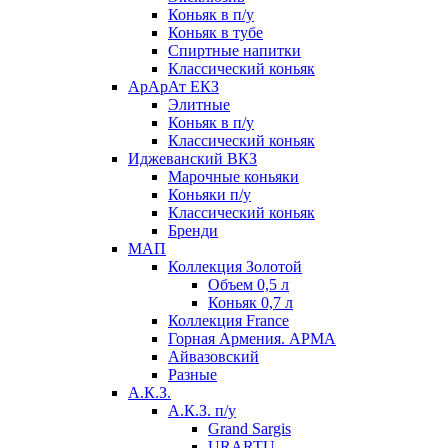
Коньяк в п/у
Коньяк в тубе
Спиртные напитки
Классический коньяк
АрАрАт ЕКЗ
Элитные
Коньяк в п/у
Классический коньяк
Иджеванский ВКЗ
Марочные коньяки
Коньяки п/у
Классический коньяк
Бренди
МАП
Коллекция Золотой
Объем 0,5 л
Коньяк 0,7 л
Коллекция France
Горная Армения. АРМА
Айвазовский
Разные
А.К.З.
А.К.З. п/у
Grand Sargis
URARTU