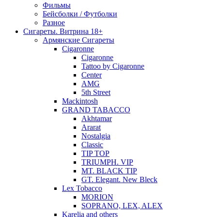
Фильмы
Бейсболки / Футболки
Разное
Сигареты. Витрина 18+
Армянские Сигареты
Cigaronne
Cigaronne
Tattoo by Cigaronne
Center
AMG
5th Street
Mackintosh
GRAND TABACCO
Akhtamar
Ararat
Nostalgia
Classic
TIP TOP
TRIUMPH. VIP
MT. BLACK TIP
GT. Elegant. New Bleck
Lex Tobacco
MORION
SOPRANO, LEX, ALEX
Karelia and others