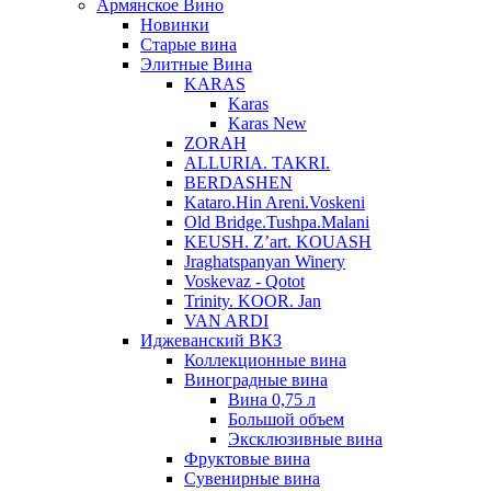
Армянское Вино
Новинки
Старые вина
Элитные Вина
KARAS
Karas
Karas New
ZORAH
ALLURIA. TAKRI.
BERDASHEN
Kataro.Hin Areni.Voskeni
Old Bridge.Tushpa.Malani
KEUSH. Z’art. KOUASH
Jraghatspanyan Winery
Voskevaz - Qotot
Trinity. KOOR. Jan
VAN ARDI
Иджеванский ВКЗ
Коллекционные вина
Виноградные вина
Вина 0,75 л
Большой объем
Эксклюзивные вина
Фруктовые вина
Cувенирные вина