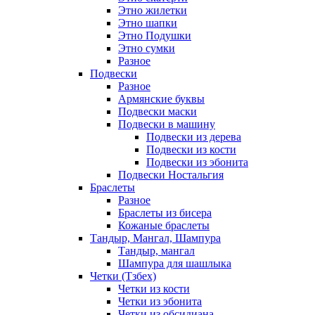
Этно жилетки
Этно шапки
Этно Подушки
Этно сумки
Разное
Подвески
Разное
Армянские буквы
Подвески маски
Подвески в машину
Подвески из дерева
Подвески из кости
Подвески из эбонита
Подвески Ностальгия
Браслеты
Разное
Браслеты из бисера
Кожаные браслеты
Тандыр, Мангал, Шампура
Тандыр, мангал
Шампура для шашлыка
Четки (Тзбех)
Четки из кости
Четки из эбонита
Четки из обсидиана