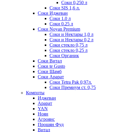
Соки 0,250 л
Соки SIS 1,6 л.
Соки Иджеван
Соки 1.0 л
Соки 0.25 л
Соки Noyan Premium
Соки и Нектары 1,0 л
Соки и Нектары 0,2 л
Соки стекло 0,75 л
Соки стекло 0,25 л
Соки Органик
Соки Витал
Соки te Gusto
Соки Шамб
Соки Арарат
Соки Tetra Pak 0,97л.
Соки Премиум ст. 0,75
Компоты
Иджеван
Арарат
YAN
Ноян
Агроянс
Прошян Фуд
Витал