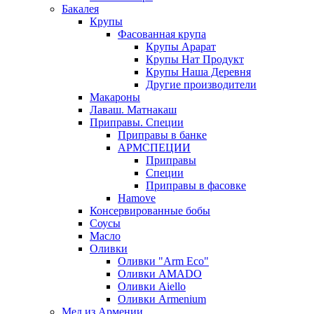
Бакалея
Крупы
Фасованная крупа
Крупы Арарат
Крупы Нат Продукт
Крупы Наша Деревня
Другие производители
Макароны
Лаваш. Матнакаш
Приправы. Специи
Приправы в банке
АРМСПЕЦИИ
Приправы
Специи
Приправы в фасовке
Hamove
Консервированные бобы
Соусы
Масло
Оливки
Оливки "Arm Eco"
Оливки AMADO
Оливки Aiello
Оливки Armenium
Мед из Армении