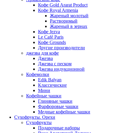
Кофе Gold Ararat Product
Кофе Royal Armenia
Жареный молотый
Растворимый
Жареный в зернах
Кофе Jezva
Le Café Paris
Кофе Grounds
Другие производители
джезва для кофе
Джезва
Джезва с песком
Джезва индукционной
Кофемолки
Edik Balyan
Классичиские
Мини
Кофейные чашки
Глиняные чашки
Фарфоровые чашки
Медные кофейные чашки
Сухофрукты. Орехи
Сухофрукты
Подарочные наборы