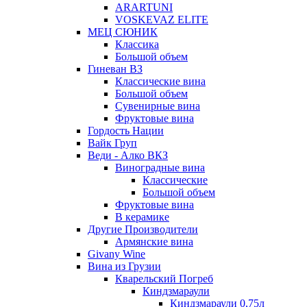
ARARTUNI
VOSKEVAZ ELITE
МЕЦ СЮНИК
Классика
Большой объем
Гиневан ВЗ
Классические вина
Большой объем
Сувенирные вина
Фруктовые вина
Гордость Нации
Вайк Груп
Веди - Алко ВКЗ
Виноградные вина
Классические
Большой объем
Фруктовые вина
В керамике
Другие Производители
Армянские вина
Givany Wine
Вина из Грузии
Кварельский Погреб
Киндзмараули
Киндзмараули 0,75л