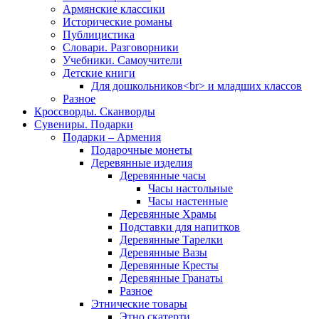
Армянские классики
Исторические романы
Публицистика
Словари. Разговорники
Учебники. Самоучители
Детские книги
Для дошкольников<br> и младших классов
Разное
Кроссворды. Сканворды
Сувениры. Подарки
Подарки – Армения
Подарочные монеты
Деревянные изделия
Деревянные часы
Часы настольные
Часы настенные
Деревянные Храмы
Подставки для напитков
Деревянные Тарелки
Деревянные Вазы
Деревянные Кресты
Деревянные Гранаты
Разное
Этнические товары
Этно скатерти