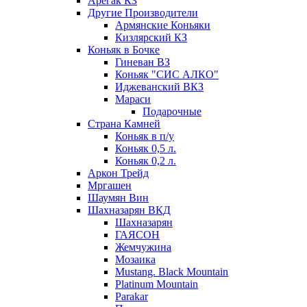
Арегак КЗ
Другие Производители
Армянские Коньяки
Кизлярский КЗ
Коньяк в Бочке
Гиневан ВЗ
Коньяк "СИС АЛКО"
Иджеванский ВКЗ
Мараси
Подарочные
Страна Камней
Коньяк в п/у
Коньяк 0,5 л.
Коньяк 0,2 л.
Аркон Трейд
Мргашен
Шаумян Вин
Шахназарян ВКД
Шахназарян
ГАЯСОН
Жемчужина
Мозаика
Mustang. Black Mountain
Platinum Mountain
Parakar