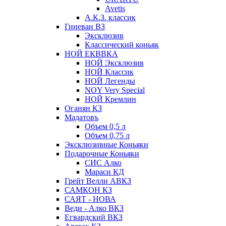
Avetis
А.К.З. классик
Гиневан ВЗ
Эксклюзив
Классический коньяк
НОЙ ЕКВВКА
НОЙ Эксклюзив
НОЙ Классик
НОЙ Легенды
NOY Very Speсial
НОЙ Кремлин
Оганян КЗ
Мадатовъ
Объем 0,5 л
Объем 0,75 л
Эксклюзивные Коньяки
Подарочные Коньяки
СИС Алко
Мараси КД
Грейт Велли АВКЗ
САМКОН КЗ
САЯТ - НОВА
Веди - Алко ВКЗ
Егвардский ВКЗ