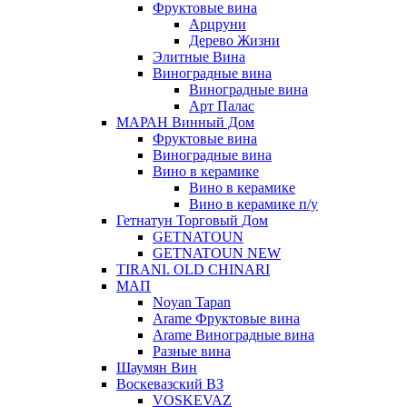
Фруктовые вина
Арцруни
Дерево Жизни
Элитные Вина
Виноградные вина
Виноградные вина
Арт Палас
МАРАН Винный Дом
Фруктовые вина
Виноградные вина
Вино в керамике
Вино в керамике
Вино в керамике п/у
Гетнатун Торговый Дом
GETNATOUN
GETNATOUN NEW
TIRANI. OLD CHINARI
МАП
Noyan Tapan
Arame Фруктовые вина
Arame Виноградные вина
Разные вина
Шаумян Вин
Воскевазский ВЗ
VOSKEVAZ