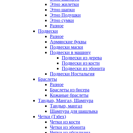
Этно жилетки
Этно шапки
Этно Подушки
Этно сумки
Разное
Подвески
Разное
Армянские буквы
Подвески маски
Подвески в машину
Подвески из дерева
Подвески из кости
Подвески из эбонита
Подвески Ностальгия
Браслеты
Разное
Браслеты из бисера
Кожаные браслеты
Тандыр, Мангал, Шампура
Тандыр, мангал
Шампура для шашлыка
Четки (Тзбех)
Четки из кости
Четки из эбонита
Четки из обсидиана