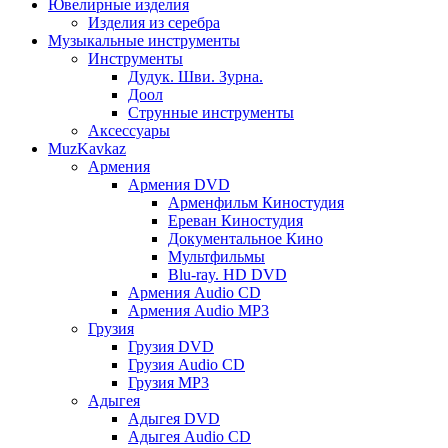
Ювелирные изделия
Изделия из серебра
Музыкальные инструменты
Инструменты
Дудук. Шви. Зурна.
Доол
Струнные инструменты
Аксессуары
MuzKavkaz
Армения
Армения DVD
Арменфильм Киностудия
Ереван Киностудия
Документальное Кино
Мультфильмы
Blu-ray. HD DVD
Армения Audio CD
Армения Audio MP3
Грузия
Грузия DVD
Грузия Audio CD
Грузия MP3
Адыгея
Адыгея DVD
Адыгея Audio CD