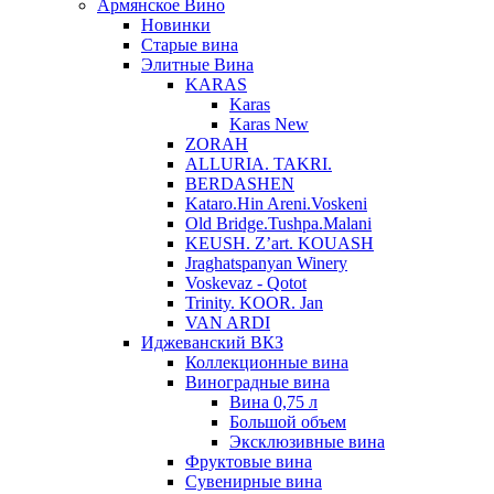
Армянское Вино
Новинки
Старые вина
Элитные Вина
KARAS
Karas
Karas New
ZORAH
ALLURIA. TAKRI.
BERDASHEN
Kataro.Hin Areni.Voskeni
Old Bridge.Tushpa.Malani
KEUSH. Z’art. KOUASH
Jraghatspanyan Winery
Voskevaz - Qotot
Trinity. KOOR. Jan
VAN ARDI
Иджеванский ВКЗ
Коллекционные вина
Виноградные вина
Вина 0,75 л
Большой объем
Эксклюзивные вина
Фруктовые вина
Cувенирные вина