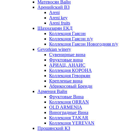
Матевосян Вайн
Аренийский ВЗ
Areni
Areni key
Areni fruits
Шахназарян ЕКД
Коллекция Гаясон
Коллекция Гаясон п/у
Коллекция Гаясон Новогодняя п/у
Gevorkian winery
Сувенирные вина
Фруктовые вина
АРИАЦ. АНАИС
Коллекция КОРОНА
Коллекция Геворкян
Крепленые вина
Абрикосовый Бренди
Армения Вайн
Фруктовые Вина
Коллекция ORRAN
OLD ARMENIA
Виноградные Вина
Коллекция TAKAR
Коллекция YEREVAN
Прошянский КЗ