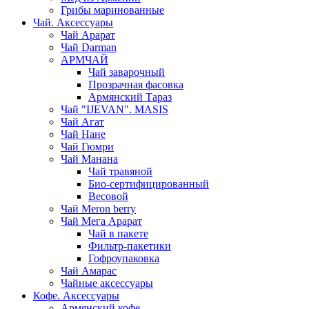
Грибы маринованные
Чай. Аксессуары
Чай Арарат
Чай Darman
АРМЧАЙ
Чай заварочный
Прозрачная фасовка
Армянский Тараз
Чай "IJEVAN". MASIS
Чай Агат
Чай Нане
Чай Гюмри
Чай Манана
Чай травяной
Био-сертифицированный
Весовой
Чай Meron berry
Чай Мега Арарат
Чай в пакете
Фильтр-пакетики
Гофроупаковка
Чай Амарас
Чайные аксессуары
Кофе. Аксессуары
Армянский кофе