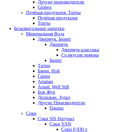
Другие производители
Globex
Печёная продукция. Торты
Печёная продукция
Торты
Безалкогольные напитки
Минеральная Вода
Джермук. Бюрег
Джермук
Джермук классика
Со вкусом лимона
Бюрег
Татни
Бжни. Ной
Гарни
Апаран
Ararat. Well Still
Бон Жур
Дилижан. Зулал
Другие Производители
Dausuz
Соки
Соки SIS Натурал
Соки YAN
Соки 0,930 л