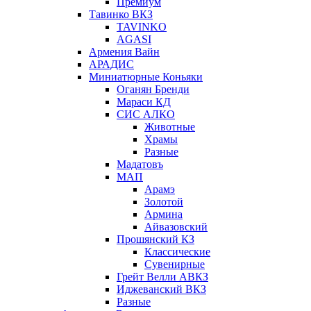
Премиум
Тавинко ВКЗ
TAVINKO
AGASI
Армения Вайн
АРАДИС
Миниатюрные Коньяки
Оганян Бренди
Мараси КД
СИС АЛКО
Животные
Храмы
Разные
Мадатовъ
МАП
Арамэ
Золотой
Армина
Айвазовский
Прошянский КЗ
Классические
Сувенирные
Грейт Велли АВКЗ
Иджеванский ВКЗ
Разные