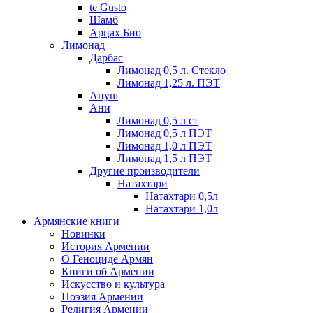
te Gusto
Шамб
Арцах Био
Лимонад
Дарбас
Лимонад 0,5 л. Стекло
Лимонад 1,25 л. ПЭТ
Ануш
Ани
Лимонад 0,5 л ст
Лимонад 0,5 л ПЭТ
Лимонад 1,0 л ПЭТ
Лимонад 1,5 л ПЭТ
Другие производители
Натахтари
Натахтари 0,5л
Натахтари 1,0л
Армянские книги
Новинки
История Армении
О Геноциде Армян
Книги об Армении
Иcкусство и культура
Поэзия Армении
Религия Армении