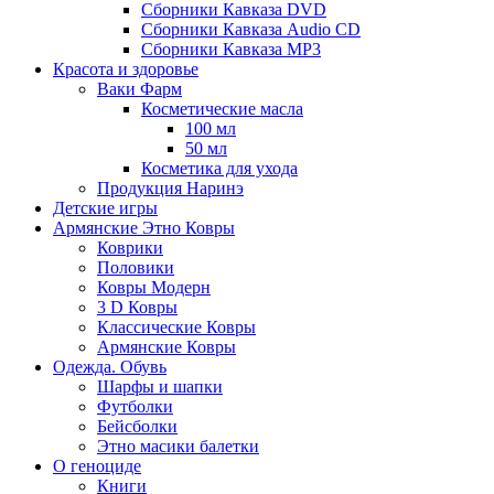
Сборники Кавказа DVD
Сборники Кавказа Audio CD
Сборники Кавказа MP3
Красота и здоровье
Ваки Фарм
Косметические масла
100 мл
50 мл
Косметика для ухода
Продукция Наринэ
Детские игры
Армянские Этно Ковры
Коврики
Половики
Ковры Модерн
3 D Ковры
Классические Ковры
Армянские Ковры
Одежда. Обувь
Шарфы и шапки
Футболки
Бейсболки
Этно масики балетки
О геноциде
Книги