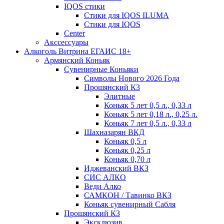
IQOS стики
Стики для IQOS ILUMA
Стики для IQOS
Сenter
Акссессуары
Алкоголь Витрина ЕГАИС 18+
Армянский Коньяк
Сувенирные Коньяки
Символы Нового 2026 Года
Прошянский КЗ
Элитные
Коньяк 5 лет 0,5 л., 0,33 л
Коньяк 5 лет 0,18 л., 0,25 л.
Коньяк 7 лет 0,5 л., 0,33 л
Шахназарян ВКД
Коньяк 0,5 л
Коньяк 0,25 л
Коньяк 0,70 л
Иджеванский ВКЗ
СИС АЛКО
Веди Алко
САМКОН / Тавинко ВКЗ
Коньяк сувенирный Сабля
Прошянский КЗ
Эксклюзив