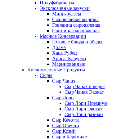
Полуфабрикаты
Эксклюзивные закуски
Мини-рулеты
Сыровяленая вырезка
Говядина сыровяленая
Свинина сыровяленая
Мясные Консервации
Готовые блюда и обеды
Долма
Хаш. Рубец
Ариса. Кавурма
Маринованные
Кисломолочные Продукты
Сыры
Сыр Чанах
Сыр Чанах в ведре
Сыр Чанах Экокат
Сыр Лори
Сыр Лори Премиум
Сыр Лори Экокат
Сыр Лори разный
Сыр Качотта
Сыр Овечий
Сыр Козий
Сыр в Керамике