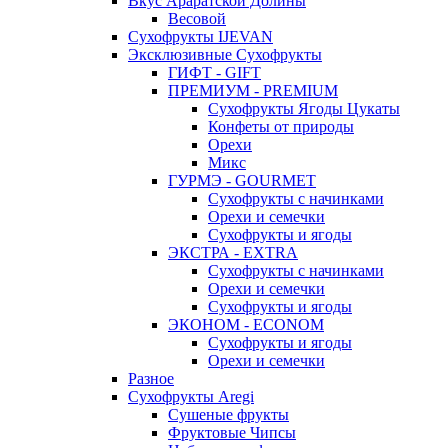
Вкус Араратской Долины
Весовой
Сухофрукты IJEVAN
Эксклюзивные Сухофрукты
ГИФТ - GIFT
ПРЕМИУМ - PREMIUM
Сухофрукты Ягоды Цукаты
Конфеты от природы
Орехи
Микс
ГУРМЭ - GOURMET
Сухофрукты с начинками
Орехи и семечки
Сухофрукты и ягоды
ЭКСТРА - EXTRA
Сухофрукты с начинками
Орехи и семечки
Сухофрукты и ягоды
ЭКОНОМ - ECONOM
Сухофрукты и ягоды
Орехи и семечки
Разное
Сухофрукты Aregi
Сушеные фрукты
Фруктовые Чипсы