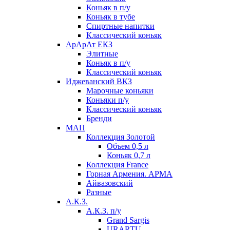
Коньяк в п/у
Коньяк в тубе
Спиртные напитки
Классический коньяк
АрАрАт ЕКЗ
Элитные
Коньяк в п/у
Классический коньяк
Иджеванский ВКЗ
Марочные коньяки
Коньяки п/у
Классический коньяк
Бренди
МАП
Коллекция Золотой
Объем 0,5 л
Коньяк 0,7 л
Коллекция France
Горная Армения. АРМА
Айвазовский
Разные
А.К.З.
А.К.З. п/у
Grand Sargis
URARTU