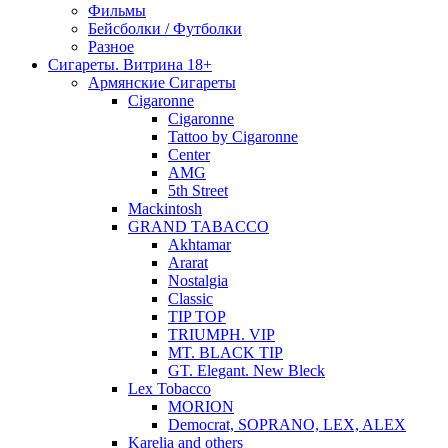
Фильмы
Бейсболки / Футболки
Разное
Сигареты. Витрина 18+
Армянские Сигареты
Cigaronne
Cigaronne
Tattoo by Cigaronne
Center
AMG
5th Street
Mackintosh
GRAND TABACCO
Akhtamar
Ararat
Nostalgia
Classic
TIP TOP
TRIUMPH. VIP
MT. BLACK TIP
GT. Elegant. New Bleck
Lex Tobacco
MORION
Democrat, SOPRANO, LEX, ALEX
Karelia and others