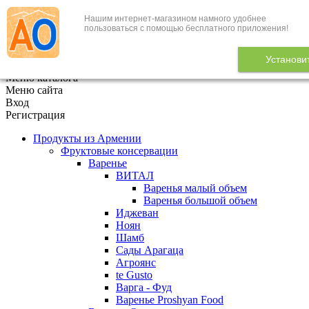
Нашим интернет-магазином намного удобнее
+7 (495) 646-888-1
пользоваться с помощью бесплатного приложения!
В корзине
0
товаров
Установи
x
Меню каталога
Меню сайта
Вход
Регистрация
Продукты из Армении
Фруктовые консервации
Варенье
ВИТАЛ
Варенья малый объем
Варенья большой объем
Иджеван
Ноян
Шамб
Сады Арагаца
Агроянс
te Gusto
Варга - Фуд
Варенье Proshyan Food