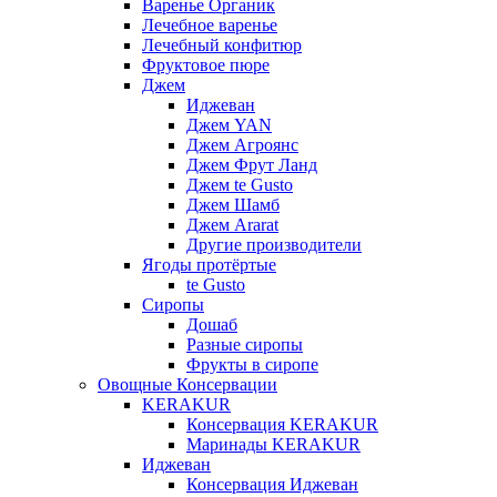
Варенье Органик
Лечебное варенье
Лечебный конфитюр
Фруктовое пюре
Джем
Иджеван
Джем YAN
Джем Агроянс
Джем Фрут Ланд
Джем te Gusto
Джем Шамб
Джем Ararat
Другие производители
Ягоды протёртые
te Gusto
Сиропы
Дошаб
Разные сиропы
Фрукты в сиропе
Овощные Консервации
KERAKUR
Консервация KERAKUR
Маринады KERAKUR
Иджеван
Консервация Иджеван