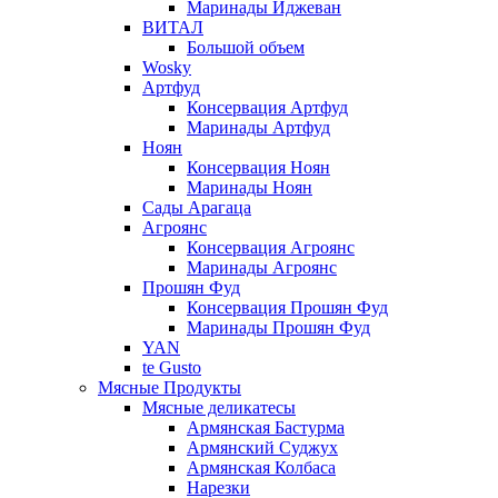
Маринады Иджеван
ВИТАЛ
Большой объем
Wosky
Артфуд
Консервация Артфуд
Маринады Артфуд
Ноян
Консервация Ноян
Маринады Ноян
Сады Арагаца
Агроянс
Консервация Агроянс
Маринады Агроянс
Прошян Фуд
Консервация Прошян Фуд
Маринады Прошян Фуд
YAN
te Gusto
Мясные Продукты
Мясные деликатесы
Армянская Бастурма
Армянский Суджух
Армянская Колбаса
Нарезки