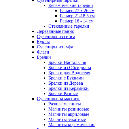
Сувенирные тарелки
Керамические тарелки
Размер 27 х 26 см
Размер 21-18,5 см
Размер 16 - 14 см
Стеклянные тарелки
Деревянные панно
Сувениры из гипса
Куклы
Сувениры из туфа
Флаги
Брелки
Брелки Настальгия
Брелки из Обсидиана
Брелки для Водителя
Брелки с Буквами
Брелки из Дерева
Брелки из Керамики
Брелки Разные
Сувениры на магните
Разные магниты
Магниты резиновые
Магниты акриловые
Магниты закатные
Магниты керамические