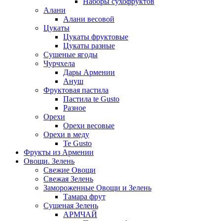
Наборы сухофруктов
Алани
Алани весовой
Цукаты
Цукаты фруктовые
Цукаты разные
Сушеные ягоды
Чурчхела
Дары Армении
Ануш
Фруктовая пастила
Пастила te Gusto
Разное
Орехи
Орехи весовые
Орехи в меду
Te Gusto
Фрукты из Армении
Овощи. Зелень
Свежие Овощи
Свежая Зелень
Замороженные Овощи и Зелень
Тамара фрут
Сушеная Зелень
АРМЧАЙ