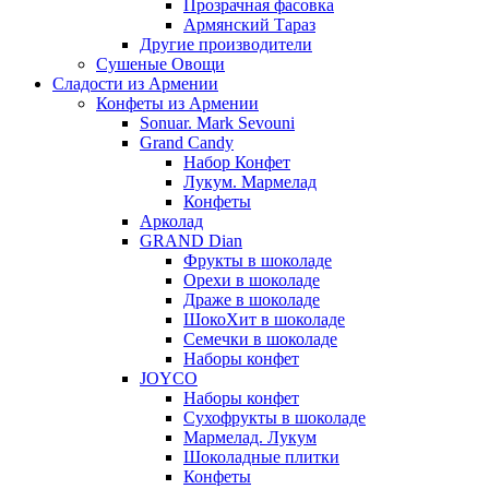
Прозрачная фасовка
Армянский Тараз
Другие производители
Сушеные Овощи
Сладости из Армении
Конфеты из Армении
Sonuar. Mark Sevouni
Grand Candy
Набор Конфет
Лукум. Мармелад
Конфеты
Арколад
GRAND Dian
Фрукты в шоколаде
Орехи в шоколаде
Драже в шоколаде
ШокоХит в шоколаде
Семечки в шоколаде
Наборы конфет
JOYCO
Наборы конфет
Сухофрукты в шоколаде
Мармелад. Лукум
Шоколадные плитки
Конфеты