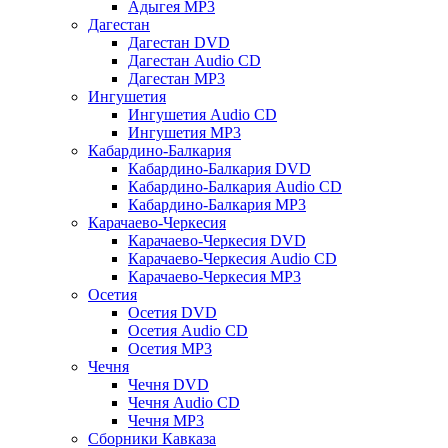
Адыгея MP3
Дагестан
Дагестан DVD
Дагестан Audio CD
Дагестан MP3
Ингушетия
Ингушетия Audio CD
Ингушетия MP3
Кабардино-Балкария
Кабардино-Балкария DVD
Кабардино-Балкария Audio CD
Кабардино-Балкария MP3
Карачаево-Черкесия
Карачаево-Черкесия DVD
Карачаево-Черкесия Audio CD
Карачаево-Черкесия MP3
Осетия
Осетия DVD
Осетия Audio CD
Осетия MP3
Чечня
Чечня DVD
Чечня Audio CD
Чечня MP3
Сборники Кавказа