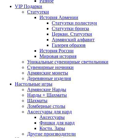
Разное
VIP Подарки
Статуэтки
История Армении
Статуэтки полистоун
Статуэтки бронза
Церкви. Статуэтки
Армянский алфавит
Галерея образов
История России
Мировая история
Уникальные сувенирные светильники
Сувенирные ночники
Армянские монеты
Деревянные изделия
Настольные игры
Армянские Нарды
Нарды + Шахматы
Шахматы
Ломберные столы
Аксессуары для нард
Аксессуары
Фишки для нард
Кости. Зары
Другие производители