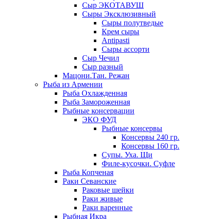
Сыр ЭКОТАВУШ
Сыры Эксклюзивный
Сыры полутведые
Крем сыры
Antipasti
Сыры ассорти
Сыр Чечил
Сыр разный
Мацони.Тан. Режан
Рыба из Армении
Рыба Охлажденная
Рыба Замороженная
Рыбные консервации
ЭКО ФУД
Рыбные консервы
Консервы 240 гр.
Консервы 160 гр.
Супы. Уха. Щи
Филе-кусочки. Суфле
Рыба Копченая
Раки Севанские
Раковые шейки
Раки живые
Раки варенные
Рыбная Икра