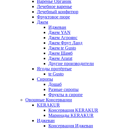
Варенье Органик
Лечебное варенье
Лечебный конфитюр
Фруктовое пюре
Джем
Иджеван
Джем YAN
Джем Агроянс
Джем Фрут Ланд
Джем te Gusto
Джем Шамб
Джем Ararat
Другие производители
Ягоды протёртые
te Gusto
Сиропы
Дошаб
Разные сиропы
Фрукты в сиропе
Овощные Консервации
KERAKUR
Консервация KERAKUR
Маринады KERAKUR
Иджеван
Консервация Иджеван