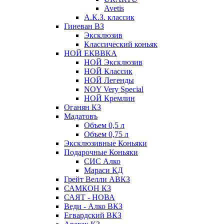
Avetis
А.К.З. классик
Гиневан ВЗ
Эксклюзив
Классический коньяк
НОЙ ЕКВВКА
НОЙ Эксклюзив
НОЙ Классик
НОЙ Легенды
NOY Very Speсial
НОЙ Кремлин
Оганян КЗ
Мадатовъ
Объем 0,5 л
Объем 0,75 л
Эксклюзивные Коньяки
Подарочные Коньяки
СИС Алко
Мараси КД
Грейт Велли АВКЗ
САМКОН КЗ
САЯТ - НОВА
Веди - Алко ВКЗ
Егвардский ВКЗ