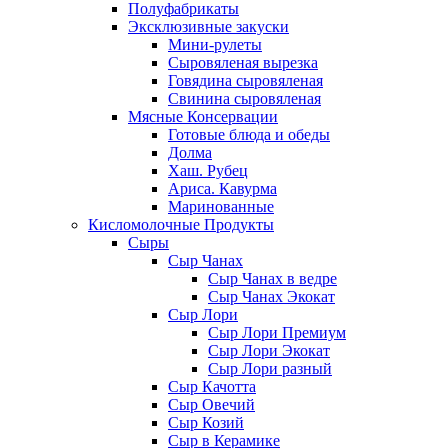
Полуфабрикаты
Эксклюзивные закуски
Мини-рулеты
Сыровяленая вырезка
Говядина сыровяленая
Свинина сыровяленая
Мясные Консервации
Готовые блюда и обеды
Долма
Хаш. Рубец
Ариса. Кавурма
Маринованные
Кисломолочные Продукты
Сыры
Сыр Чанах
Сыр Чанах в ведре
Сыр Чанах Экокат
Сыр Лори
Сыр Лори Премиум
Сыр Лори Экокат
Сыр Лори разный
Сыр Качотта
Сыр Овечий
Сыр Козий
Сыр в Керамике