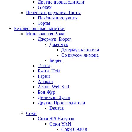
Другие производители
Globex
Печёная продукция. Торты
Печёная продукция
Торты
Безалкогольные напитки
Минеральная Вода
Джермук. Бюрег
Джермук
Джермук классика
Со вкусом лимона
Бюрег
Татни
Бжни. Ной
Гарни
Апаран
Ararat. Well Still
Бон Жур
Дилижан. Зулал
Другие Производители
Dausuz
Соки
Соки SIS Натурал
Соки YAN
Соки 0,930 л