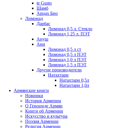
te Gusto
Шамб
Арцах Био
Лимонад
Дарбас
Лимонад 0,5 л. Стекло
Лимонад 1,25 л. ПЭТ
Ануш
Ани
Лимонад 0,5 л ст
Лимонад 0,5 л ПЭТ
Лимонад 1,0 л ПЭТ
Лимонад 1,5 л ПЭТ
Другие производители
Натахтари
Натахтари 0,5л
Натахтари 1,0л
Армянские книги
Новинки
История Армении
О Геноциде Армян
Книги об Армении
Иcкусство и культура
Поэзия Армении
Религия Армении