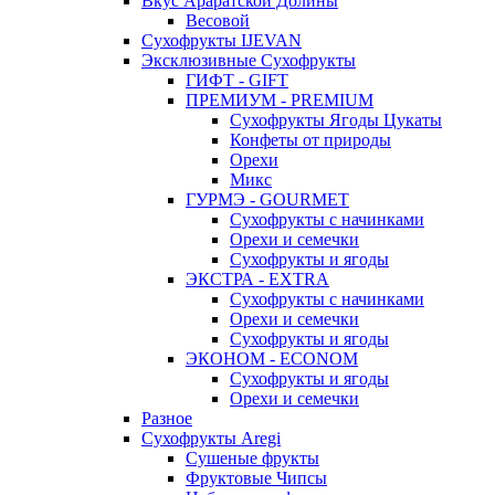
Вкус Араратской Долины
Весовой
Сухофрукты IJEVAN
Эксклюзивные Сухофрукты
ГИФТ - GIFT
ПРЕМИУМ - PREMIUM
Сухофрукты Ягоды Цукаты
Конфеты от природы
Орехи
Микс
ГУРМЭ - GOURMET
Сухофрукты с начинками
Орехи и семечки
Сухофрукты и ягоды
ЭКСТРА - EXTRA
Сухофрукты с начинками
Орехи и семечки
Сухофрукты и ягоды
ЭКОНОМ - ECONOM
Сухофрукты и ягоды
Орехи и семечки
Разное
Сухофрукты Aregi
Сушеные фрукты
Фруктовые Чипсы