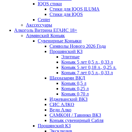
IQOS стики
Стики для IQOS ILUMA
Стики для IQOS
Сenter
Акссессуары
Алкоголь Витрина ЕГАИС 18+
Армянский Коньяк
Сувенирные Коньяки
Символы Нового 2026 Года
Прошянский КЗ
Элитные
Коньяк 5 лет 0,5 л., 0,33 л
Коньяк 5 лет 0,18 л., 0,25 л.
Коньяк 7 лет 0,5 л., 0,33 л
Шахназарян ВКД
Коньяк 0,5 л
Коньяк 0,25 л
Коньяк 0,70 л
Иджеванский ВКЗ
СИС АЛКО
Веди Алко
САМКОН / Тавинко ВКЗ
Коньяк сувенирный Сабля
Прошянский КЗ
Эксклюзив