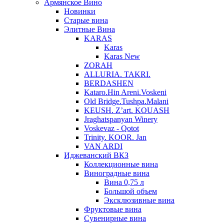
Армянское Вино
Новинки
Старые вина
Элитные Вина
KARAS
Karas
Karas New
ZORAH
ALLURIA. TAKRI.
BERDASHEN
Kataro.Hin Areni.Voskeni
Old Bridge.Tushpa.Malani
KEUSH. Z’art. KOUASH
Jraghatspanyan Winery
Voskevaz - Qotot
Trinity. KOOR. Jan
VAN ARDI
Иджеванский ВКЗ
Коллекционные вина
Виноградные вина
Вина 0,75 л
Большой объем
Эксклюзивные вина
Фруктовые вина
Cувенирные вина