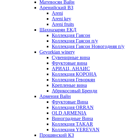
Матевосян Вайн
Аренийский ВЗ
Areni
Areni key
Areni fruits
Шахназарян ЕКД
Коллекция Гаясон
Коллекция Гаясон п/у
Коллекция Гаясон Новогодняя п/у
Gevorkian winery
Сувенирные вина
Фруктовые вина
АРИАЦ. АНАИС
Коллекция КОРОНА
Коллекция Геворкян
Крепленые вина
Абрикосовый Бренди
Армения Вайн
Фруктовые Вина
Коллекция ORRAN
OLD ARMENIA
Виноградные Вина
Коллекция TAKAR
Коллекция YEREVAN
Прошянский КЗ