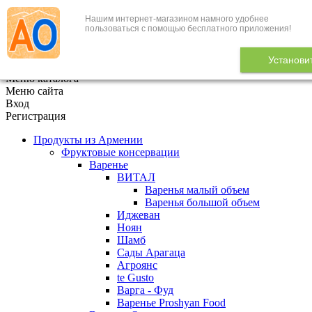
Нашим интернет-магазином намного удобнее
+7 (495) 646-888-1
пользоваться с помощью бесплатного приложения!
В корзине
0
товаров
Установи
x
Меню каталога
Меню сайта
Вход
Регистрация
Продукты из Армении
Фруктовые консервации
Варенье
ВИТАЛ
Варенья малый объем
Варенья большой объем
Иджеван
Ноян
Шамб
Сады Арагаца
Агроянс
te Gusto
Варга - Фуд
Варенье Proshyan Food