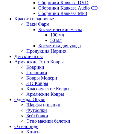
Сборники Кавказа DVD
Сборники Кавказа Audio CD
Сборники Кавказа MP3
Красота и здоровье
Ваки Фарм
Косметические масла
100 мл
50 мл
Косметика для ухода
Продукция Наринэ
Детские игры
Армянские Этно Ковры
Коврики
Половики
Ковры Модерн
3 D Ковры
Классические Ковры
Армянские Ковры
Одежда. Обувь
Шарфы и шапки
Футболки
Бейсболки
Этно масики балетки
О геноциде
Книги