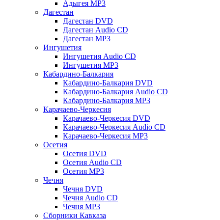
Адыгея MP3
Дагестан
Дагестан DVD
Дагестан Audio CD
Дагестан MP3
Ингушетия
Ингушетия Audio CD
Ингушетия MP3
Кабардино-Балкария
Кабардино-Балкария DVD
Кабардино-Балкария Audio CD
Кабардино-Балкария MP3
Карачаево-Черкесия
Карачаево-Черкесия DVD
Карачаево-Черкесия Audio CD
Карачаево-Черкесия MP3
Осетия
Осетия DVD
Осетия Audio CD
Осетия MP3
Чечня
Чечня DVD
Чечня Audio CD
Чечня MP3
Сборники Кавказа