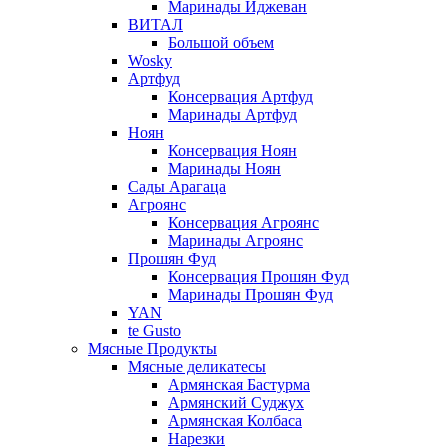
Маринады Иджеван
ВИТАЛ
Большой объем
Wosky
Артфуд
Консервация Артфуд
Маринады Артфуд
Ноян
Консервация Ноян
Маринады Ноян
Сады Арагаца
Агроянс
Консервация Агроянс
Маринады Агроянс
Прошян Фуд
Консервация Прошян Фуд
Маринады Прошян Фуд
YAN
te Gusto
Мясные Продукты
Мясные деликатесы
Армянская Бастурма
Армянский Суджух
Армянская Колбаса
Нарезки