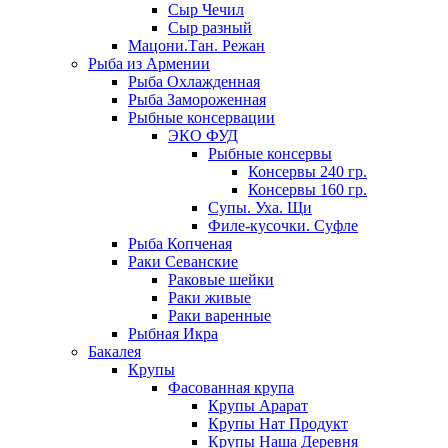
Сыр Чечил
Сыр разный
Мацони.Тан. Режан
Рыба из Армении
Рыба Охлажденная
Рыба Замороженная
Рыбные консервации
ЭКО ФУД
Рыбные консервы
Консервы 240 гр.
Консервы 160 гр.
Супы. Уха. Щи
Филе-кусочки. Суфле
Рыба Копченая
Раки Севанские
Раковые шейки
Раки живые
Раки варенные
Рыбная Икра
Бакалея
Крупы
Фасованная крупа
Крупы Арарат
Крупы Нат Продукт
Крупы Наша Деревня