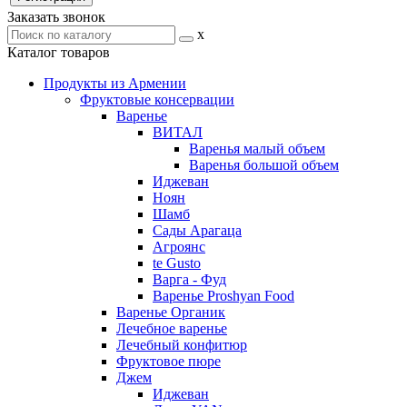
Заказать звонок
x
Каталог товаров
Продукты из Армении
Фруктовые консервации
Варенье
ВИТАЛ
Варенья малый объем
Варенья большой объем
Иджеван
Ноян
Шамб
Сады Арагаца
Агроянс
te Gusto
Варга - Фуд
Варенье Proshyan Food
Варенье Органик
Лечебное варенье
Лечебный конфитюр
Фруктовое пюре
Джем
Иджеван