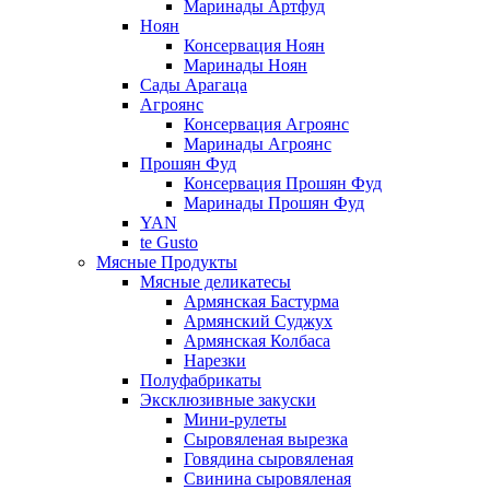
Маринады Артфуд
Ноян
Консервация Ноян
Маринады Ноян
Сады Арагаца
Агроянс
Консервация Агроянс
Маринады Агроянс
Прошян Фуд
Консервация Прошян Фуд
Маринады Прошян Фуд
YAN
te Gusto
Мясные Продукты
Мясные деликатесы
Армянская Бастурма
Армянский Суджух
Армянская Колбаса
Нарезки
Полуфабрикаты
Эксклюзивные закуски
Мини-рулеты
Сыровяленая вырезка
Говядина сыровяленая
Свинина сыровяленая