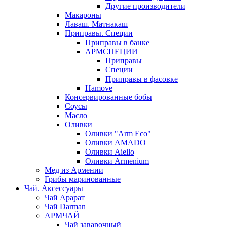
Другие производители
Макароны
Лаваш. Матнакаш
Приправы. Специи
Приправы в банке
АРМСПЕЦИИ
Приправы
Специи
Приправы в фасовке
Hamove
Консервированные бобы
Соусы
Масло
Оливки
Оливки "Arm Eco"
Оливки AMADO
Оливки Aiello
Оливки Armenium
Мед из Армении
Грибы маринованные
Чай. Аксессуары
Чай Арарат
Чай Darman
АРМЧАЙ
Чай заварочный