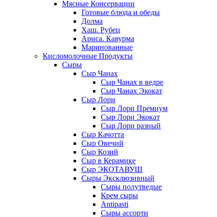
Мясные Консервации
Готовые блюда и обеды
Долма
Хаш. Рубец
Ариса. Кавурма
Маринованные
Кисломолочные Продукты
Сыры
Сыр Чанах
Сыр Чанах в ведре
Сыр Чанах Экокат
Сыр Лори
Сыр Лори Премиум
Сыр Лори Экокат
Сыр Лори разный
Сыр Качотта
Сыр Овечий
Сыр Козий
Сыр в Керамике
Сыр ЭКОТАВУШ
Сыры Эксклюзивный
Сыры полутведые
Крем сыры
Antipasti
Сыры ассорти