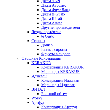
Джем YAN
Джем Агроянс
Джем Фрут Ланд
Джем te Gusto
Джем Шамб
Джем Ararat
Другие производители
Ягоды протёртые
te Gusto
Сиропы
Дошаб
Разные сиропы
Фрукты в сиропе
Овощные Консервации
KERAKUR
Консервация KERAKUR
Маринады KERAKUR
Иджеван
Консервация Иджеван
Маринады Иджеван
ВИТАЛ
Большой объем
Wosky
Артфуд
Консервация Артфуд