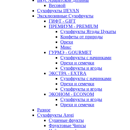
Вкус Араратской Долины
Весовой
Сухофрукты IJEVAN
Эксклюзивные Сухофрукты
ГИФТ - GIFT
ПРЕМИУМ - PREMIUM
Сухофрукты Ягоды Цукаты
Конфеты от природы
Орехи
Микс
ГУРМЭ - GOURMET
Сухофрукты с начинками
Орехи и семечки
Сухофрукты и ягоды
ЭКСТРА - EXTRA
Сухофрукты с начинками
Орехи и семечки
Сухофрукты и ягоды
ЭКОНОМ - ECONOM
Сухофрукты и ягоды
Орехи и семечки
Разное
Сухофрукты Aregi
Сушеные фрукты
Фруктовые Чипсы