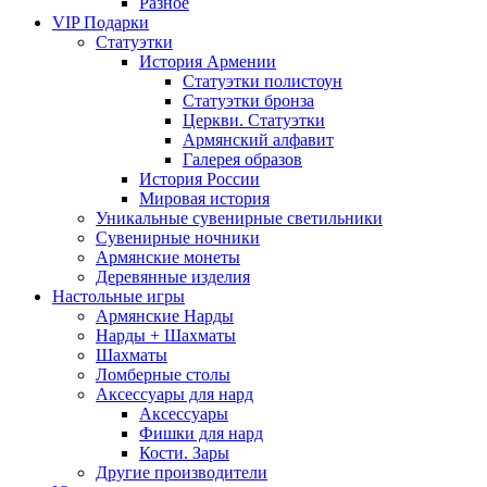
Разное
VIP Подарки
Статуэтки
История Армении
Статуэтки полистоун
Статуэтки бронза
Церкви. Статуэтки
Армянский алфавит
Галерея образов
История России
Мировая история
Уникальные сувенирные светильники
Сувенирные ночники
Армянские монеты
Деревянные изделия
Настольные игры
Армянские Нарды
Нарды + Шахматы
Шахматы
Ломберные столы
Аксессуары для нард
Аксессуары
Фишки для нард
Кости. Зары
Другие производители