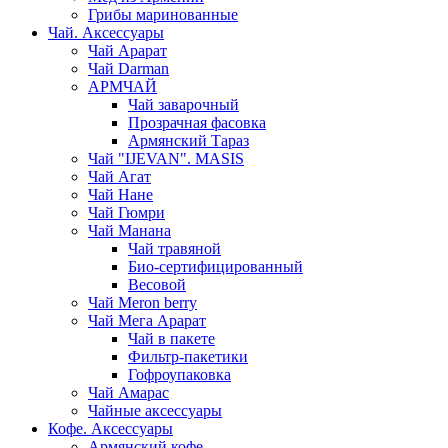
Грибы маринованные
Чай. Аксессуары
Чай Арарат
Чай Darman
АРМЧАЙ
Чай заварочный
Прозрачная фасовка
Армянский Тараз
Чай "IJEVAN". MASIS
Чай Агат
Чай Нане
Чай Гюмри
Чай Манана
Чай травяной
Био-сертифицированный
Весовой
Чай Meron berry
Чай Мега Арарат
Чай в пакете
Фильтр-пакетики
Гофроупаковка
Чай Амарас
Чайные аксессуары
Кофе. Аксессуары
Армянский кофе