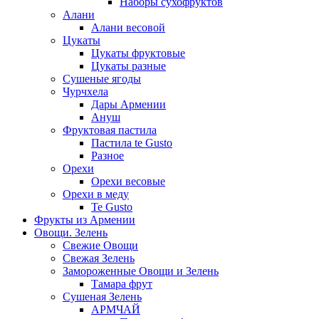
Наборы сухофруктов
Алани
Алани весовой
Цукаты
Цукаты фруктовые
Цукаты разные
Сушеные ягоды
Чурчхела
Дары Армении
Ануш
Фруктовая пастила
Пастила te Gusto
Разное
Орехи
Орехи весовые
Орехи в меду
Te Gusto
Фрукты из Армении
Овощи. Зелень
Свежие Овощи
Свежая Зелень
Замороженные Овощи и Зелень
Тамара фрут
Сушеная Зелень
АРМЧАЙ