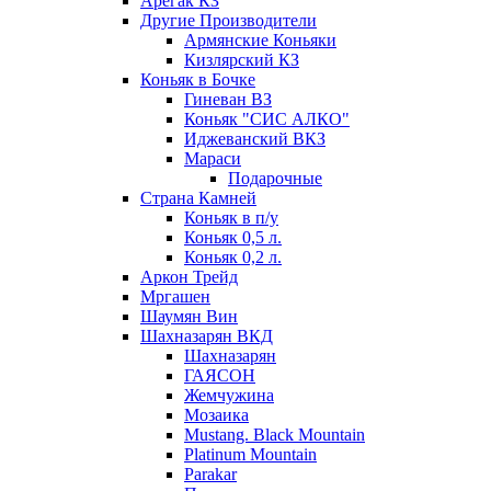
Арегак КЗ
Другие Производители
Армянские Коньяки
Кизлярский КЗ
Коньяк в Бочке
Гиневан ВЗ
Коньяк "СИС АЛКО"
Иджеванский ВКЗ
Мараси
Подарочные
Страна Камней
Коньяк в п/у
Коньяк 0,5 л.
Коньяк 0,2 л.
Аркон Трейд
Мргашен
Шаумян Вин
Шахназарян ВКД
Шахназарян
ГАЯСОН
Жемчужина
Мозаика
Mustang. Black Mountain
Platinum Mountain
Parakar