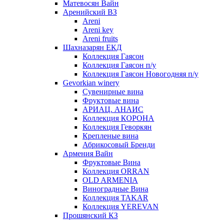
Матевосян Вайн
Аренийский ВЗ
Areni
Areni key
Areni fruits
Шахназарян ЕКД
Коллекция Гаясон
Коллекция Гаясон п/у
Коллекция Гаясон Новогодняя п/у
Gevorkian winery
Сувенирные вина
Фруктовые вина
АРИАЦ. АНАИС
Коллекция КОРОНА
Коллекция Геворкян
Крепленые вина
Абрикосовый Бренди
Армения Вайн
Фруктовые Вина
Коллекция ORRAN
OLD ARMENIA
Виноградные Вина
Коллекция TAKAR
Коллекция YEREVAN
Прошянский КЗ