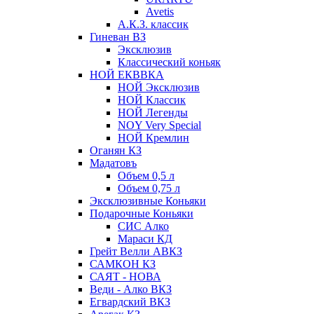
Avetis
А.К.З. классик
Гиневан ВЗ
Эксклюзив
Классический коньяк
НОЙ ЕКВВКА
НОЙ Эксклюзив
НОЙ Классик
НОЙ Легенды
NOY Very Speсial
НОЙ Кремлин
Оганян КЗ
Мадатовъ
Объем 0,5 л
Объем 0,75 л
Эксклюзивные Коньяки
Подарочные Коньяки
СИС Алко
Мараси КД
Грейт Велли АВКЗ
САМКОН КЗ
САЯТ - НОВА
Веди - Алко ВКЗ
Егвардский ВКЗ