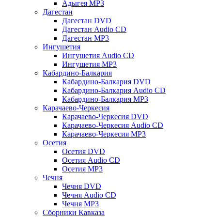
Адыгея MP3
Дагестан
Дагестан DVD
Дагестан Audio CD
Дагестан MP3
Ингушетия
Ингушетия Audio CD
Ингушетия MP3
Кабардино-Балкария
Кабардино-Балкария DVD
Кабардино-Балкария Audio CD
Кабардино-Балкария MP3
Карачаево-Черкесия
Карачаево-Черкесия DVD
Карачаево-Черкесия Audio CD
Карачаево-Черкесия MP3
Осетия
Осетия DVD
Осетия Audio CD
Осетия MP3
Чечня
Чечня DVD
Чечня Audio CD
Чечня MP3
Сборники Кавказа