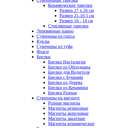
Сувенирные тарелки
Керамические тарелки
Размер 27 х 26 см
Размер 21-18,5 см
Размер 16 - 14 см
Стеклянные тарелки
Деревянные панно
Сувениры из гипса
Куклы
Сувениры из туфа
Флаги
Брелки
Брелки Настальгия
Брелки из Обсидиана
Брелки для Водителя
Брелки с Буквами
Брелки из Дерева
Брелки из Керамики
Брелки Разные
Сувениры на магните
Разные магниты
Магниты резиновые
Магниты акриловые
Магниты закатные
Магниты керамические