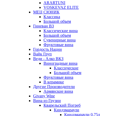
ARARTUNI
VOSKEVAZ ELITE
МЕЦ СЮНИК
Классика
Большой объем
Гиневан ВЗ
Классические вина
Большой объем
Сувенирные вина
Фруктовые вина
Гордость Нации
Вайк Груп
Веди - Алко ВКЗ
Виноградные вина
Классические
Большой объем
Фруктовые вина
В керамике
Другие Производители
Армянские вина
Givany Wine
Вина из Грузии
Кварельский Погреб
Киндзмараули
Киндзмараули 0,75л