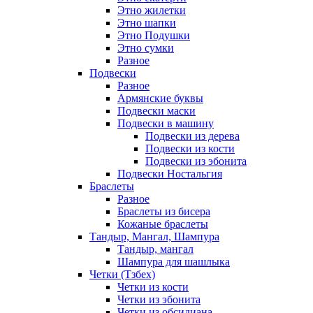
Этно жилетки
Этно шапки
Этно Подушки
Этно сумки
Разное
Подвески
Разное
Армянские буквы
Подвески маски
Подвески в машину
Подвески из дерева
Подвески из кости
Подвески из эбонита
Подвески Ностальгия
Браслеты
Разное
Браслеты из бисера
Кожаные браслеты
Тандыр, Мангал, Шампура
Тандыр, мангал
Шампура для шашлыка
Четки (Тзбех)
Четки из кости
Четки из эбонита
Четки из обсидиана