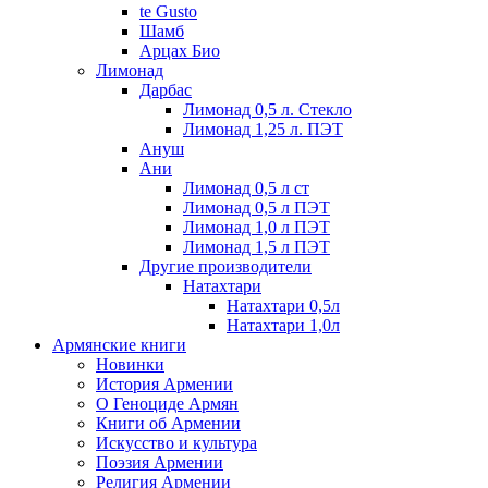
te Gusto
Шамб
Арцах Био
Лимонад
Дарбас
Лимонад 0,5 л. Стекло
Лимонад 1,25 л. ПЭТ
Ануш
Ани
Лимонад 0,5 л ст
Лимонад 0,5 л ПЭТ
Лимонад 1,0 л ПЭТ
Лимонад 1,5 л ПЭТ
Другие производители
Натахтари
Натахтари 0,5л
Натахтари 1,0л
Армянские книги
Новинки
История Армении
О Геноциде Армян
Книги об Армении
Иcкусство и культура
Поэзия Армении
Религия Армении