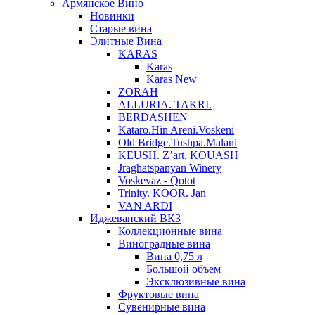
Армянское Вино
Новинки
Старые вина
Элитные Вина
KARAS
Karas
Karas New
ZORAH
ALLURIA. TAKRI.
BERDASHEN
Kataro.Hin Areni.Voskeni
Old Bridge.Tushpa.Malani
KEUSH. Z’art. KOUASH
Jraghatspanyan Winery
Voskevaz - Qotot
Trinity. KOOR. Jan
VAN ARDI
Иджеванский ВКЗ
Коллекционные вина
Виноградные вина
Вина 0,75 л
Большой объем
Эксклюзивные вина
Фруктовые вина
Cувенирные вина