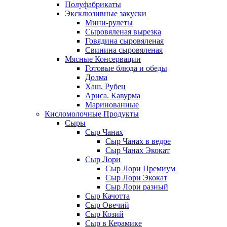
Полуфабрикаты
Эксклюзивные закуски
Мини-рулеты
Сыровяленая вырезка
Говядина сыровяленая
Свинина сыровяленая
Мясные Консервации
Готовые блюда и обеды
Долма
Хаш. Рубец
Ариса. Кавурма
Маринованные
Кисломолочные Продукты
Сыры
Сыр Чанах
Сыр Чанах в ведре
Сыр Чанах Экокат
Сыр Лори
Сыр Лори Премиум
Сыр Лори Экокат
Сыр Лори разный
Сыр Качотта
Сыр Овечий
Сыр Козий
Сыр в Керамике