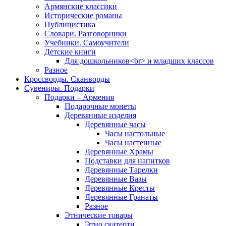
Армянские классики
Исторические романы
Публицистика
Словари. Разговорники
Учебники. Самоучители
Детские книги
Для дошкольников<br> и младших классов
Разное
Кроссворды. Сканворды
Сувениры. Подарки
Подарки – Армения
Подарочные монеты
Деревянные изделия
Деревянные часы
Часы настольные
Часы настенные
Деревянные Храмы
Подставки для напитков
Деревянные Тарелки
Деревянные Вазы
Деревянные Кресты
Деревянные Гранаты
Разное
Этнические товары
Этно скатерти