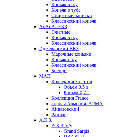
Коньяк в п/у
Коньяк в тубе
Спиртные напитки
Классический коньяк
АрАрАт ЕКЗ
Элитные
Коньяк в п/у
Классический коньяк
Иджеванский ВКЗ
Марочные коньяки
Коньяки п/у
Классический коньяк
Бренди
МАП
Коллекция Золотой
Объем 0,5 л
Коньяк 0,7 л
Коллекция France
Горная Армения. АРМА
Айвазовский
Разные
А.К.З.
А.К.З. п/у
Grand Sargis
URARTU