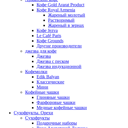
Кофе Gold Ararat Product
Кофе Royal Armenia
Жареный молотый
Растворимый
Жареный в зернах
Кофе Jezva
Le Café Paris
Кофе Grounds
Другие производители
джезва для кофе
Джезва
Джезва с песком
Джезва индукционной
Кофемолки
Edik Balyan
Классичиские
Мини
Кофейные чашки
Глиняные чашки
Фарфоровые чашки
Медные кофейные чашки
Сухофрукты. Орехи
Сухофрукты
Подарочные наборы