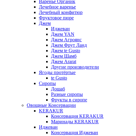
Варенье Органик
Лечебное варенье
Лечебный конфитюр
Фруктовое пюре
Джем
Иджеван
Джем YAN
Джем Агроянс
Джем Фрут Ланд
Джем te Gusto
Джем Шамб
Джем Ararat
Другие производители
Ягоды протёртые
te Gusto
Сиропы
Дошаб
Разные сиропы
Фрукты в сиропе
Овощные Консервации
KERAKUR
Консервация KERAKUR
Маринады KERAKUR
Иджеван
Консервация Иджеван