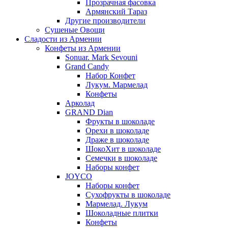
Прозрачная фасовка
Армянский Тараз
Другие производители
Сушеные Овощи
Сладости из Армении
Конфеты из Армении
Sonuar. Mark Sevouni
Grand Candy
Набор Конфет
Лукум. Мармелад
Конфеты
Арколад
GRAND Dian
Фрукты в шоколаде
Орехи в шоколаде
Драже в шоколаде
ШокоХит в шоколаде
Семечки в шоколаде
Наборы конфет
JOYCO
Наборы конфет
Сухофрукты в шоколаде
Мармелад. Лукум
Шоколадные плитки
Конфеты