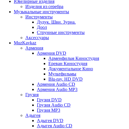
Ювелирные изделия
Изделия из серебра
Музыкальные инструменты
Инструменты
Дудук. Шви. Зурна.
Доол
Струнные инструменты
Аксессуары
MuzKavkaz
Армения
Армения DVD
Арменфильм Киностудия
Ереван Киностудия
Документальное Кино
Мультфильмы
Blu-ray. HD DVD
Армения Audio CD
Армения Audio MP3
Грузия
Грузия DVD
Грузия Audio CD
Грузия MP3
Адыгея
Адыгея DVD
Адыгея Audio CD