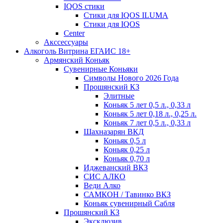
IQOS стики
Стики для IQOS ILUMA
Стики для IQOS
Сenter
Акссессуары
Алкоголь Витрина ЕГАИС 18+
Армянский Коньяк
Сувенирные Коньяки
Символы Нового 2026 Года
Прошянский КЗ
Элитные
Коньяк 5 лет 0,5 л., 0,33 л
Коньяк 5 лет 0,18 л., 0,25 л.
Коньяк 7 лет 0,5 л., 0,33 л
Шахназарян ВКД
Коньяк 0,5 л
Коньяк 0,25 л
Коньяк 0,70 л
Иджеванский ВКЗ
СИС АЛКО
Веди Алко
САМКОН / Тавинко ВКЗ
Коньяк сувенирный Сабля
Прошянский КЗ
Эксклюзив