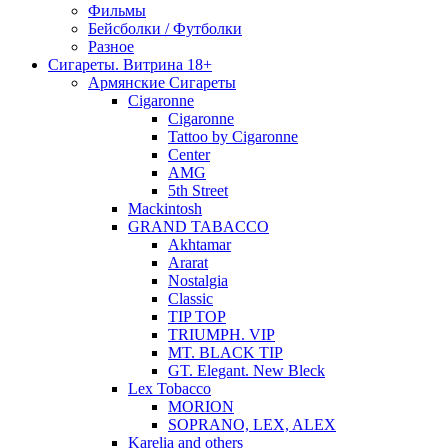
Фильмы
Бейсболки / Футболки
Разное
Сигареты. Витрина 18+
Армянские Сигареты
Cigaronne
Cigaronne
Tattoo by Cigaronne
Center
AMG
5th Street
Mackintosh
GRAND TABACCO
Akhtamar
Ararat
Nostalgia
Classic
TIP TOP
TRIUMPH. VIP
MT. BLACK TIP
GT. Elegant. New Bleck
Lex Tobacco
MORION
SOPRANO, LEX, ALEX
Karelia and others