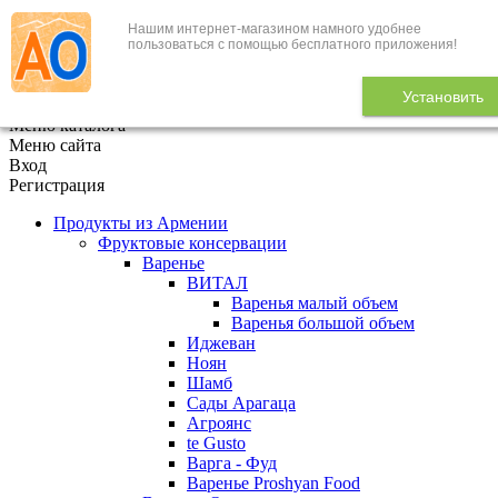
Нашим интернет-магазином намного удобнее
+7 (495) 646-888-1
пользоваться с помощью бесплатного приложения!
В корзине
0
товаров
Установить
x
Меню каталога
Меню сайта
Вход
Регистрация
Продукты из Армении
Фруктовые консервации
Варенье
ВИТАЛ
Варенья малый объем
Варенья большой объем
Иджеван
Ноян
Шамб
Сады Арагаца
Агроянс
te Gusto
Варга - Фуд
Варенье Proshyan Food