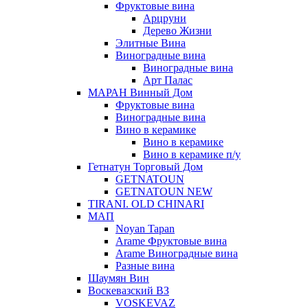
Фруктовые вина
Арцруни
Дерево Жизни
Элитные Вина
Виноградные вина
Виноградные вина
Арт Палас
МАРАН Винный Дом
Фруктовые вина
Виноградные вина
Вино в керамике
Вино в керамике
Вино в керамике п/у
Гетнатун Торговый Дом
GETNATOUN
GETNATOUN NEW
TIRANI. OLD CHINARI
МАП
Noyan Tapan
Arame Фруктовые вина
Arame Виноградные вина
Разные вина
Шаумян Вин
Воскевазский ВЗ
VOSKEVAZ