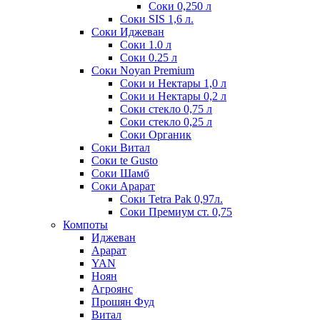
Соки 0,250 л
Соки SIS 1,6 л.
Соки Иджеван
Соки 1.0 л
Соки 0.25 л
Соки Noyan Premium
Соки и Нектары 1,0 л
Соки и Нектары 0,2 л
Соки стекло 0,75 л
Соки стекло 0,25 л
Соки Органик
Соки Витал
Соки te Gusto
Соки Шамб
Соки Арарат
Соки Tetra Pak 0,97л.
Соки Премиум ст. 0,75
Компоты
Иджеван
Арарат
YAN
Ноян
Агроянс
Прошян Фуд
Витал