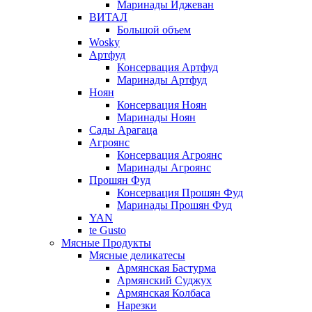
Маринады Иджеван
ВИТАЛ
Большой объем
Wosky
Артфуд
Консервация Артфуд
Маринады Артфуд
Ноян
Консервация Ноян
Маринады Ноян
Сады Арагаца
Агроянс
Консервация Агроянс
Маринады Агроянс
Прошян Фуд
Консервация Прошян Фуд
Маринады Прошян Фуд
YAN
te Gusto
Мясные Продукты
Мясные деликатесы
Армянская Бастурма
Армянский Суджух
Армянская Колбаса
Нарезки