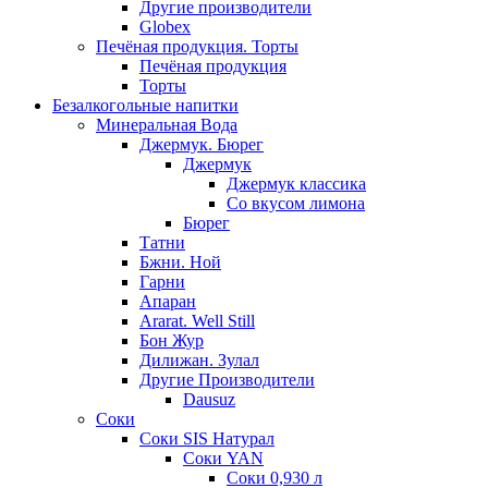
Другие производители
Globex
Печёная продукция. Торты
Печёная продукция
Торты
Безалкогольные напитки
Минеральная Вода
Джермук. Бюрег
Джермук
Джермук классика
Со вкусом лимона
Бюрег
Татни
Бжни. Ной
Гарни
Апаран
Ararat. Well Still
Бон Жур
Дилижан. Зулал
Другие Производители
Dausuz
Соки
Соки SIS Натурал
Соки YAN
Соки 0,930 л