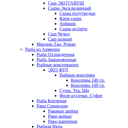
Сыр ЭКОТАВУШ
Сыры Эксклюзивный
Сыры полутведые
Крем сыры
Antipasti
Сыры ассорти
Сыр Чечил
Сыр разный
Мацони.Тан. Режан
Рыба из Армении
Рыба Охлажденная
Рыба Замороженная
Рыбные консервации
ЭКО ФУД
Рыбные консервы
Консервы 240 гр.
Консервы 160 гр.
Супы. Уха. Щи
Филе-кусочки. Суфле
Рыба Копченая
Раки Севанские
Раковые шейки
Раки живые
Раки варенные
Рыбная Икра