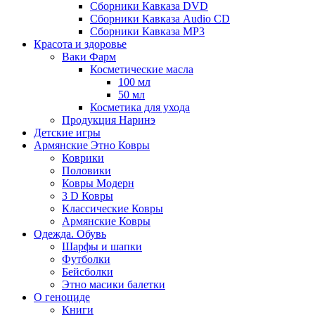
Сборники Кавказа DVD
Сборники Кавказа Audio CD
Сборники Кавказа MP3
Красота и здоровье
Ваки Фарм
Косметические масла
100 мл
50 мл
Косметика для ухода
Продукция Наринэ
Детские игры
Армянские Этно Ковры
Коврики
Половики
Ковры Модерн
3 D Ковры
Классические Ковры
Армянские Ковры
Одежда. Обувь
Шарфы и шапки
Футболки
Бейсболки
Этно масики балетки
О геноциде
Книги