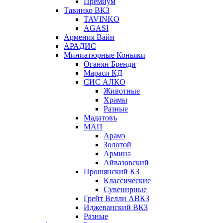
Премиум
Тавинко ВКЗ
TAVINKO
AGASI
Армения Вайн
АРАДИС
Миниатюрные Коньяки
Оганян Бренди
Мараси КД
СИС АЛКО
Животные
Храмы
Разные
Мадатовъ
МАП
Арамэ
Золотой
Армина
Айвазовский
Прошянский КЗ
Классические
Сувенирные
Грейт Велли АВКЗ
Иджеванский ВКЗ
Разные