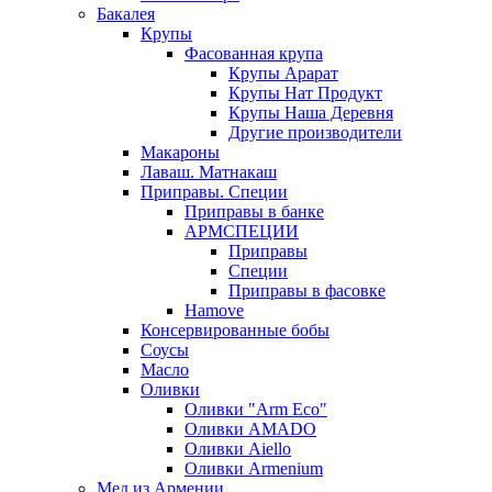
Бакалея
Крупы
Фасованная крупа
Крупы Арарат
Крупы Нат Продукт
Крупы Наша Деревня
Другие производители
Макароны
Лаваш. Матнакаш
Приправы. Специи
Приправы в банке
АРМСПЕЦИИ
Приправы
Специи
Приправы в фасовке
Hamove
Консервированные бобы
Соусы
Масло
Оливки
Оливки "Arm Eco"
Оливки AMADO
Оливки Aiello
Оливки Armenium
Мед из Армении