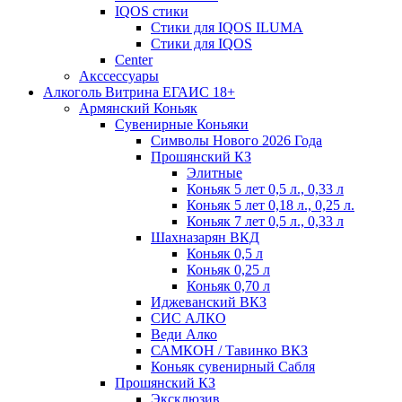
IQOS стики
Стики для IQOS ILUMA
Стики для IQOS
Сenter
Акссессуары
Алкоголь Витрина ЕГАИС 18+
Армянский Коньяк
Сувенирные Коньяки
Символы Нового 2026 Года
Прошянский КЗ
Элитные
Коньяк 5 лет 0,5 л., 0,33 л
Коньяк 5 лет 0,18 л., 0,25 л.
Коньяк 7 лет 0,5 л., 0,33 л
Шахназарян ВКД
Коньяк 0,5 л
Коньяк 0,25 л
Коньяк 0,70 л
Иджеванский ВКЗ
СИС АЛКО
Веди Алко
САМКОН / Тавинко ВКЗ
Коньяк сувенирный Сабля
Прошянский КЗ
Эксклюзив