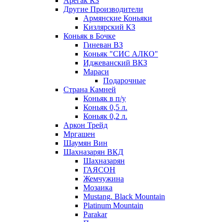
Арегак КЗ
Другие Производители
Армянские Коньяки
Кизлярский КЗ
Коньяк в Бочке
Гиневан ВЗ
Коньяк "СИС АЛКО"
Иджеванский ВКЗ
Мараси
Подарочные
Страна Камней
Коньяк в п/у
Коньяк 0,5 л.
Коньяк 0,2 л.
Аркон Трейд
Мргашен
Шаумян Вин
Шахназарян ВКД
Шахназарян
ГАЯСОН
Жемчужина
Мозаика
Mustang. Black Mountain
Platinum Mountain
Parakar