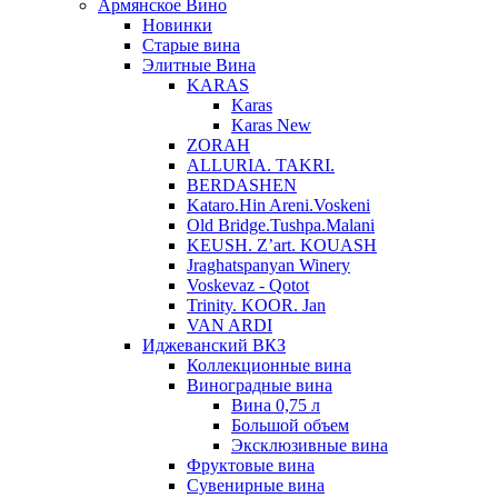
Армянское Вино
Новинки
Старые вина
Элитные Вина
KARAS
Karas
Karas New
ZORAH
ALLURIA. TAKRI.
BERDASHEN
Kataro.Hin Areni.Voskeni
Old Bridge.Tushpa.Malani
KEUSH. Z’art. KOUASH
Jraghatspanyan Winery
Voskevaz - Qotot
Trinity. KOOR. Jan
VAN ARDI
Иджеванский ВКЗ
Коллекционные вина
Виноградные вина
Вина 0,75 л
Большой объем
Эксклюзивные вина
Фруктовые вина
Cувенирные вина