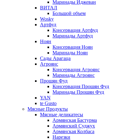
Маринады Иджеван
ВИТАЛ
Большой объем
Wosky
Артфуд
Консервация Артфуд
Маринады Артфуд
Ноян
Консервация Ноян
Маринады Ноян
Сады Арагаца
Агроянс
Консервация Агроянс
Маринады Агроянс
Прошян Фуд
Консервация Прошян Фуд
Маринады Прошян Фуд
YAN
te Gusto
Мясные Продукты
Мясные деликатесы
Армянская Бастурма
Армянский Суджух
Армянская Колбаса
Нарезки