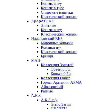
Коньяк в п/у
Коньяк в тубе
Спиртные напитки
Классический коньяк
АрАрАт ЕКЗ
Элитные
Коньяк в п/у
Классический коньяк
Иджеванский ВКЗ
Марочные коньяки
Коньяки п/у
Классический коньяк
Бренди
МАП
Коллекция Золотой
Объем 0,5 л
Коньяк 0,7 л
Коллекция France
Горная Армения. АРМА
Айвазовский
Разные
А.К.З.
А.К.З. п/у
Grand Sargis
URARTU