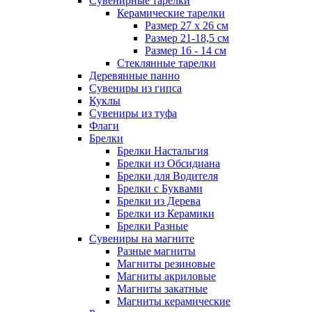
Сувенирные тарелки
Керамические тарелки
Размер 27 х 26 см
Размер 21-18,5 см
Размер 16 - 14 см
Стеклянные тарелки
Деревянные панно
Сувениры из гипса
Куклы
Сувениры из туфа
Флаги
Брелки
Брелки Настальгия
Брелки из Обсидиана
Брелки для Водителя
Брелки с Буквами
Брелки из Дерева
Брелки из Керамики
Брелки Разные
Сувениры на магните
Разные магниты
Магниты резиновые
Магниты акриловые
Магниты закатные
Магниты керамические