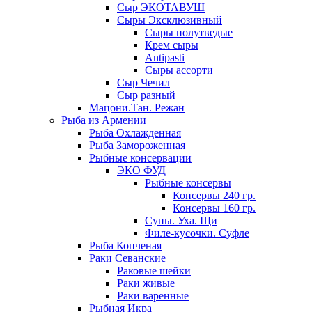
Сыр ЭКОТАВУШ
Сыры Эксклюзивный
Сыры полутведые
Крем сыры
Antipasti
Сыры ассорти
Сыр Чечил
Сыр разный
Мацони.Тан. Режан
Рыба из Армении
Рыба Охлажденная
Рыба Замороженная
Рыбные консервации
ЭКО ФУД
Рыбные консервы
Консервы 240 гр.
Консервы 160 гр.
Супы. Уха. Щи
Филе-кусочки. Суфле
Рыба Копченая
Раки Севанские
Раковые шейки
Раки живые
Раки варенные
Рыбная Икра