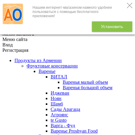
Нашим интернет-магазином намного удобнее
+7 (495) 646-888-1
пользоваться с помощью бесплатного
приложения!
В корзине
0
товаров
Установить
x
Меню каталога
Меню сайта
Вход
Регистрация
Продукты из Армении
Фруктовые консервации
Варенье
ВИТАЛ
Варенья малый объем
Варенья большой объем
Иджеван
Ноян
Шамб
Сады Арагаца
Агроянс
te Gusto
Варга - Фуд
Варенье Proshyan Food