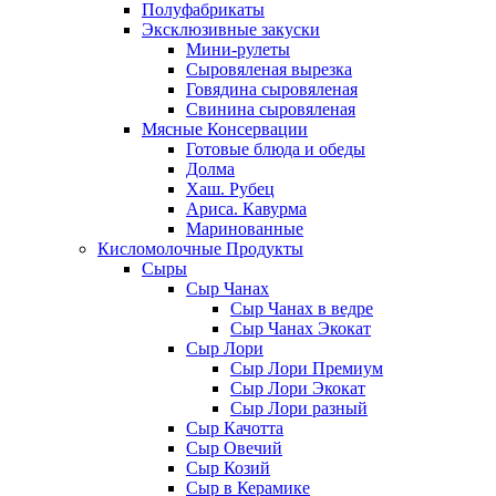
Полуфабрикаты
Эксклюзивные закуски
Мини-рулеты
Сыровяленая вырезка
Говядина сыровяленая
Свинина сыровяленая
Мясные Консервации
Готовые блюда и обеды
Долма
Хаш. Рубец
Ариса. Кавурма
Маринованные
Кисломолочные Продукты
Сыры
Сыр Чанах
Сыр Чанах в ведре
Сыр Чанах Экокат
Сыр Лори
Сыр Лори Премиум
Сыр Лори Экокат
Сыр Лори разный
Сыр Качотта
Сыр Овечий
Сыр Козий
Сыр в Керамике