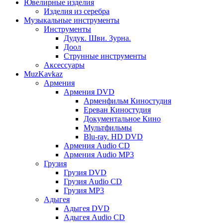
Ювелирные изделия
Изделия из серебра
Музыкальные инструменты
Инструменты
Дудук. Шви. Зурна.
Доол
Струнные инструменты
Аксессуары
MuzKavkaz
Армения
Армения DVD
Арменфильм Киностудия
Ереван Киностудия
Документальное Кино
Мультфильмы
Blu-ray. HD DVD
Армения Audio CD
Армения Audio MP3
Грузия
Грузия DVD
Грузия Audio CD
Грузия MP3
Адыгея
Адыгея DVD
Адыгея Audio CD