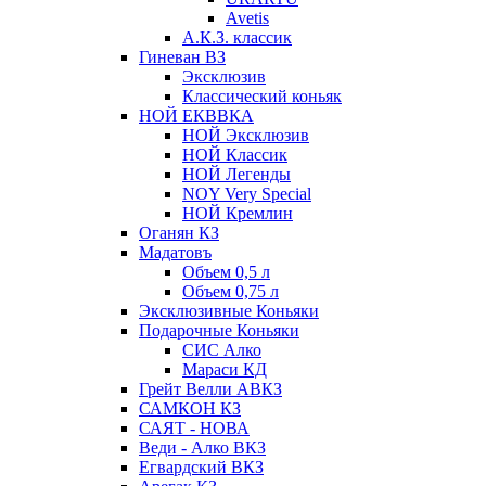
Avetis
А.К.З. классик
Гиневан ВЗ
Эксклюзив
Классический коньяк
НОЙ ЕКВВКА
НОЙ Эксклюзив
НОЙ Классик
НОЙ Легенды
NOY Very Speсial
НОЙ Кремлин
Оганян КЗ
Мадатовъ
Объем 0,5 л
Объем 0,75 л
Эксклюзивные Коньяки
Подарочные Коньяки
СИС Алко
Мараси КД
Грейт Велли АВКЗ
САМКОН КЗ
САЯТ - НОВА
Веди - Алко ВКЗ
Егвардский ВКЗ