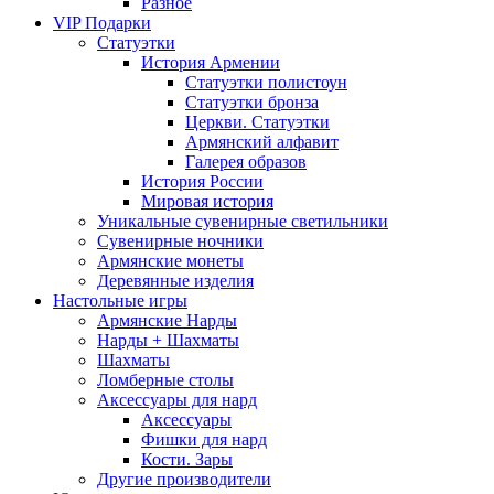
Разное
VIP Подарки
Статуэтки
История Армении
Статуэтки полистоун
Статуэтки бронза
Церкви. Статуэтки
Армянский алфавит
Галерея образов
История России
Мировая история
Уникальные сувенирные светильники
Сувенирные ночники
Армянские монеты
Деревянные изделия
Настольные игры
Армянские Нарды
Нарды + Шахматы
Шахматы
Ломберные столы
Аксессуары для нард
Аксессуары
Фишки для нард
Кости. Зары
Другие производители