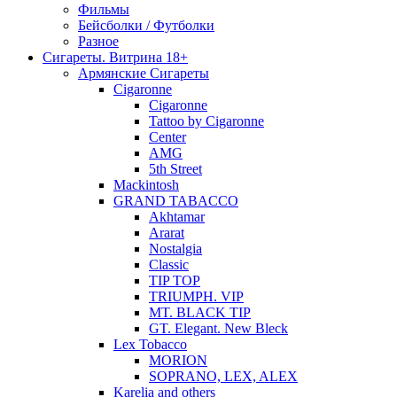
Фильмы
Бейсболки / Футболки
Разное
Сигареты. Витрина 18+
Армянские Сигареты
Cigaronne
Cigaronne
Tattoo by Cigaronne
Center
AMG
5th Street
Mackintosh
GRAND TABACCO
Akhtamar
Ararat
Nostalgia
Classic
TIP TOP
TRIUMPH. VIP
MT. BLACK TIP
GT. Elegant. New Bleck
Lex Tobacco
MORION
SOPRANO, LEX, ALEX
Karelia and others