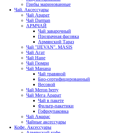
Грибы маринованные
Чай. Аксессуары
Чай Арарат
Чай Darman
АРМЧАЙ
Чай заварочный
Прозрачная фасовка
Армянский Тараз
Чай "IJEVAN". MASIS
Чай Агат
Чай Нане
Чай Гюмри
Чай Манана
Чай травяной
Био-сертифицированный
Весовой
Чай Meron berry
Чай Мега Арарат
Чай в пакете
Фильтр-пакетики
Гофроупаковка
Чай Амарас
Чайные аксессуары
Кофе. Аксессуары
Армянский кофе