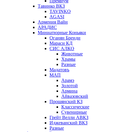
Премиум
Тавинко ВКЗ
TAVINKO
AGASI
Армения Вайн
АРАДИС
Миниатюрные Коньяки
Оганян Бренди
Мараси КД
СИС АЛКО
Животные
Храмы
Разные
Мадатовъ
МАП
Арамэ
Золотой
Армина
Айвазовский
Прошянский КЗ
Классические
Сувенирные
Грейт Велли АВКЗ
Иджеванский ВКЗ
Разные