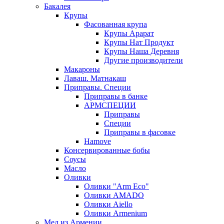
Бакалея
Крупы
Фасованная крупа
Крупы Арарат
Крупы Нат Продукт
Крупы Наша Деревня
Другие производители
Макароны
Лаваш. Матнакаш
Приправы. Специи
Приправы в банке
АРМСПЕЦИИ
Приправы
Специи
Приправы в фасовке
Hamove
Консервированные бобы
Соусы
Масло
Оливки
Оливки "Arm Eco"
Оливки AMADO
Оливки Aiello
Оливки Armenium
Мед из Армении