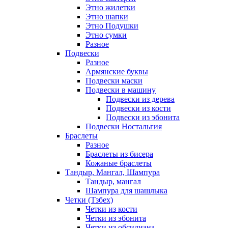
Этно жилетки
Этно шапки
Этно Подушки
Этно сумки
Разное
Подвески
Разное
Армянские буквы
Подвески маски
Подвески в машину
Подвески из дерева
Подвески из кости
Подвески из эбонита
Подвески Ностальгия
Браслеты
Разное
Браслеты из бисера
Кожаные браслеты
Тандыр, Мангал, Шампура
Тандыр, мангал
Шампура для шашлыка
Четки (Тзбех)
Четки из кости
Четки из эбонита
Четки из обсидиана