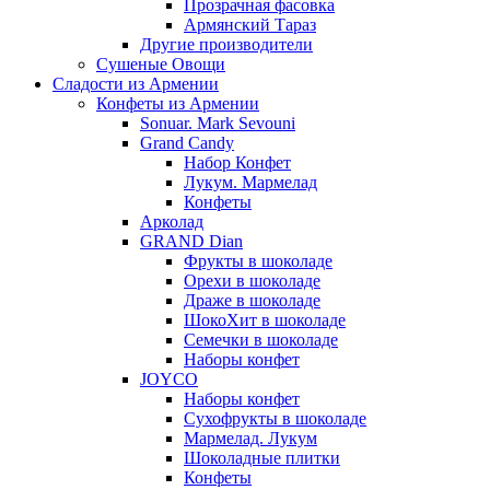
Прозрачная фасовка
Армянский Тараз
Другие производители
Сушеные Овощи
Сладости из Армении
Конфеты из Армении
Sonuar. Mark Sevouni
Grand Candy
Набор Конфет
Лукум. Мармелад
Конфеты
Арколад
GRAND Dian
Фрукты в шоколаде
Орехи в шоколаде
Драже в шоколаде
ШокоХит в шоколаде
Семечки в шоколаде
Наборы конфет
JOYCO
Наборы конфет
Сухофрукты в шоколаде
Мармелад. Лукум
Шоколадные плитки
Конфеты