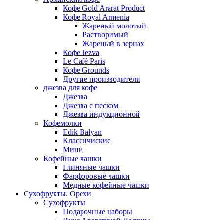
Кофе Gold Ararat Product
Кофе Royal Armenia
Жареный молотый
Растворимый
Жареный в зернах
Кофе Jezva
Le Café Paris
Кофе Grounds
Другие производители
джезва для кофе
Джезва
Джезва с песком
Джезва индукционной
Кофемолки
Edik Balyan
Классичиские
Мини
Кофейные чашки
Глиняные чашки
Фарфоровые чашки
Медные кофейные чашки
Сухофрукты. Орехи
Сухофрукты
Подарочные наборы