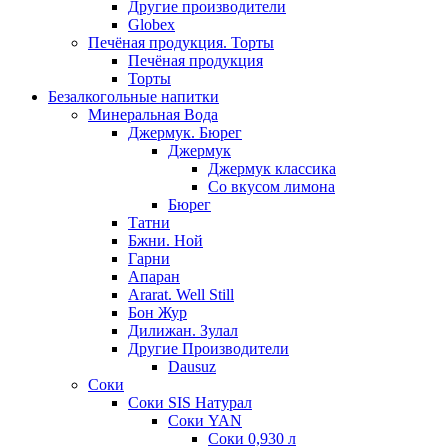
Другие производители
Globex
Печёная продукция. Торты
Печёная продукция
Торты
Безалкогольные напитки
Минеральная Вода
Джермук. Бюрег
Джермук
Джермук классика
Со вкусом лимона
Бюрег
Татни
Бжни. Ной
Гарни
Апаран
Ararat. Well Still
Бон Жур
Дилижан. Зулал
Другие Производители
Dausuz
Соки
Соки SIS Натурал
Соки YAN
Соки 0,930 л