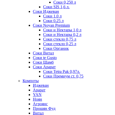
Соки 0,250 л
Соки SIS 1,6 л.
Соки Иджеван
Соки 1.0 л
Соки 0.25 л
Соки Noyan Premium
Соки и Нектары 1,0 л
Соки и Нектары 0,2 л
Соки стекло 0,75 л
Соки стекло 0,25 л
Соки Органик
Соки Витал
Соки te Gusto
Соки Шамб
Соки Арарат
Соки Tetra Pak 0,97л.
Соки Премиум ст. 0,75
Компоты
Иджеван
Арарат
YAN
Ноян
Агроянс
Прошян Фуд
Витал