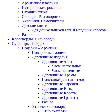
Армянские классики
Исторические романы
Публицистика
Словари. Разговорники
Учебники. Самоучители
Детские книги
Для дошкольников<br> и младших классов
Разное
Кроссворды. Сканворды
Сувениры. Подарки
Подарки – Армения
Подарочные монеты
Деревянные изделия
Деревянные часы
Часы настольные
Часы настенные
Деревянные Храмы
Подставки для напитков
Деревянные Тарелки
Деревянные Вазы
Деревянные Кресты
Деревянные Гранаты
Разное
Этнические товары
Этно скатерти