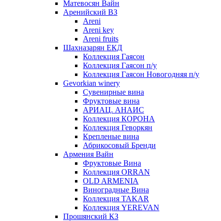
Матевосян Вайн
Аренийский ВЗ
Areni
Areni key
Areni fruits
Шахназарян ЕКД
Коллекция Гаясон
Коллекция Гаясон п/у
Коллекция Гаясон Новогодняя п/у
Gevorkian winery
Сувенирные вина
Фруктовые вина
АРИАЦ. АНАИС
Коллекция КОРОНА
Коллекция Геворкян
Крепленые вина
Абрикосовый Бренди
Армения Вайн
Фруктовые Вина
Коллекция ORRAN
OLD ARMENIA
Виноградные Вина
Коллекция TAKAR
Коллекция YEREVAN
Прошянский КЗ