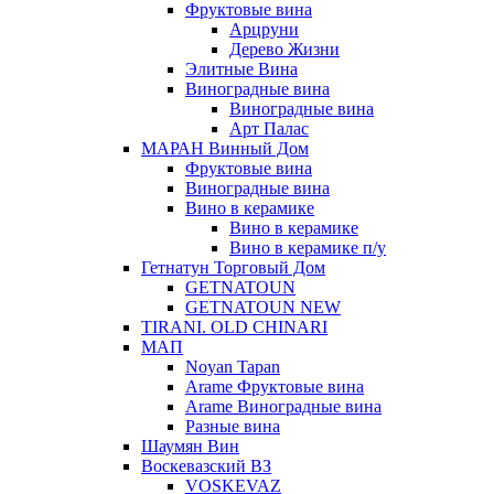
Фруктовые вина
Арцруни
Дерево Жизни
Элитные Вина
Виноградные вина
Виноградные вина
Арт Палас
МАРАН Винный Дом
Фруктовые вина
Виноградные вина
Вино в керамике
Вино в керамике
Вино в керамике п/у
Гетнатун Торговый Дом
GETNATOUN
GETNATOUN NEW
TIRANI. OLD CHINARI
МАП
Noyan Tapan
Arame Фруктовые вина
Arame Виноградные вина
Разные вина
Шаумян Вин
Воскевазский ВЗ
VOSKEVAZ