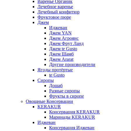
Варенье Органик
Лечебное варенье
Лечебный конфитюр
Фруктовое пюре
Джем
Иджеван
Джем YAN
Джем Агроянс
Джем Фрут Ланд
Джем te Gusto
Джем Шамб
Джем Ararat
Другие производители
Ягоды протёртые
te Gusto
Сиропы
Дошаб
Разные сиропы
Фрукты в сиропе
Овощные Консервации
KERAKUR
Консервация KERAKUR
Маринады KERAKUR
Иджеван
Консервация Иджеван