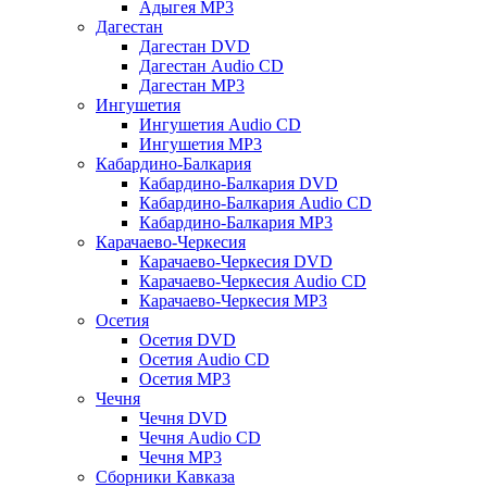
Адыгея MP3
Дагестан
Дагестан DVD
Дагестан Audio CD
Дагестан MP3
Ингушетия
Ингушетия Audio CD
Ингушетия MP3
Кабардино-Балкария
Кабардино-Балкария DVD
Кабардино-Балкария Audio CD
Кабардино-Балкария MP3
Карачаево-Черкесия
Карачаево-Черкесия DVD
Карачаево-Черкесия Audio CD
Карачаево-Черкесия MP3
Осетия
Осетия DVD
Осетия Audio CD
Осетия MP3
Чечня
Чечня DVD
Чечня Audio CD
Чечня MP3
Сборники Кавказа