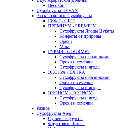
Вкус Араратской Долины
Весовой
Сухофрукты IJEVAN
Эксклюзивные Сухофрукты
ГИФТ - GIFT
ПРЕМИУМ - PREMIUM
Сухофрукты Ягоды Цукаты
Конфеты от природы
Орехи
Микс
ГУРМЭ - GOURMET
Сухофрукты с начинками
Орехи и семечки
Сухофрукты и ягоды
ЭКСТРА - EXTRA
Сухофрукты с начинками
Орехи и семечки
Сухофрукты и ягоды
ЭКОНОМ - ECONOM
Сухофрукты и ягоды
Орехи и семечки
Разное
Сухофрукты Aregi
Сушеные фрукты
Фруктовые Чипсы