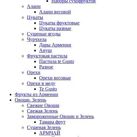
Наборы сухофруктов
Алани
Алани весовой
Цукаты
Цукаты фруктовые
Цукаты разные
Сушеные ягоды
Чурчхела
Дары Армении
Ануш
Фруктовая пастила
Пастила te Gusto
Разное
Орехи
Орехи весовые
Орехи в меду
Te Gusto
Фрукты из Армении
Овощи. Зелень
Свежие Овощи
Свежая Зелень
Замороженные Овощи и Зелень
Тамара фрут
Сушеная Зелень
АРМЧАЙ