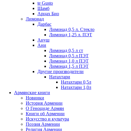
te Gusto
Шамб
Арцах Био
Лимонад
Дарбас
Лимонад 0,5 л. Стекло
Лимонад 1,25 л. ПЭТ
Ануш
Ани
Лимонад 0,5 л ст
Лимонад 0,5 л ПЭТ
Лимонад 1,0 л ПЭТ
Лимонад 1,5 л ПЭТ
Другие производители
Натахтари
Натахтари 0,5л
Натахтари 1,0л
Армянские книги
Новинки
История Армении
О Геноциде Армян
Книги об Армении
Иcкусство и культура
Поэзия Армении
Религия Армении