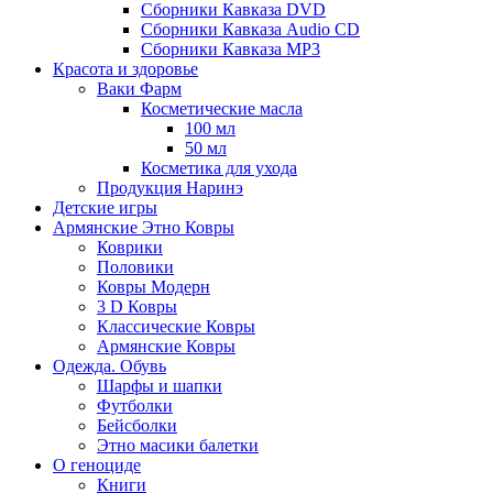
Сборники Кавказа DVD
Сборники Кавказа Audio CD
Сборники Кавказа MP3
Красота и здоровье
Ваки Фарм
Косметические масла
100 мл
50 мл
Косметика для ухода
Продукция Наринэ
Детские игры
Армянские Этно Ковры
Коврики
Половики
Ковры Модерн
3 D Ковры
Классические Ковры
Армянские Ковры
Одежда. Обувь
Шарфы и шапки
Футболки
Бейсболки
Этно масики балетки
О геноциде
Книги