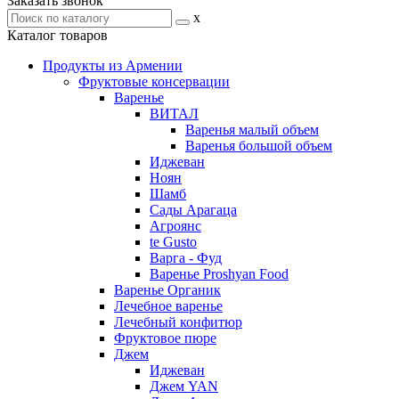
Заказать звонок
x
Каталог товаров
Продукты из Армении
Фруктовые консервации
Варенье
ВИТАЛ
Варенья малый объем
Варенья большой объем
Иджеван
Ноян
Шамб
Сады Арагаца
Агроянс
te Gusto
Варга - Фуд
Варенье Proshyan Food
Варенье Органик
Лечебное варенье
Лечебный конфитюр
Фруктовое пюре
Джем
Иджеван
Джем YAN