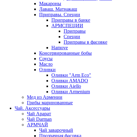
Макароны
Лаваш. Матнакаш
Приправы. Специи
Приправы в банке
АРМСПЕЦИИ
Приправы
Специи
Приправы в фасовке
Hamove
Консервированные бобы
Соусы
Масло
Оливки
Оливки "Arm Eco"
Оливки AMADO
Оливки Aiello
Оливки Armenium
Мед из Армении
Грибы маринованные
Чай. Аксессуары
Чай Арарат
Чай Darman
АРМЧАЙ
Чай заварочный
Прозрачная фасовка