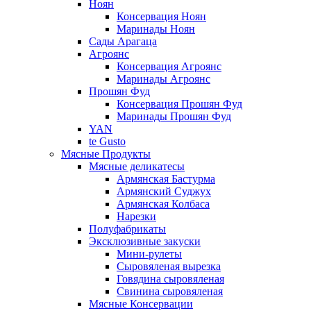
Ноян
Консервация Ноян
Маринады Ноян
Сады Арагаца
Агроянс
Консервация Агроянс
Маринады Агроянс
Прошян Фуд
Консервация Прошян Фуд
Маринады Прошян Фуд
YAN
te Gusto
Мясные Продукты
Мясные деликатесы
Армянская Бастурма
Армянский Суджух
Армянская Колбаса
Нарезки
Полуфабрикаты
Эксклюзивные закуски
Мини-рулеты
Сыровяленая вырезка
Говядина сыровяленая
Свинина сыровяленая
Мясные Консервации