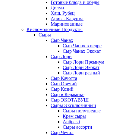
Готовые блюда и обеды
Долма
Хаш. Рубец
Ариса. Кавурма
Маринованные
Кисломолочные Продукты
Сыры
Сыр Чанах
Сыр Чанах в ведре
Сыр Чанах Экокат
Сыр Лори
Сыр Лори Премиум
Сыр Лори Экокат
Сыр Лори разный
Сыр Качотта
Сыр Овечий
Сыр Козий
Сыр в Керамике
Сыр ЭКОТАВУШ
Сыры Эксклюзивный
Сыры полутведые
Крем сыры
Antipasti
Сыры ассорти
Сыр Чечил