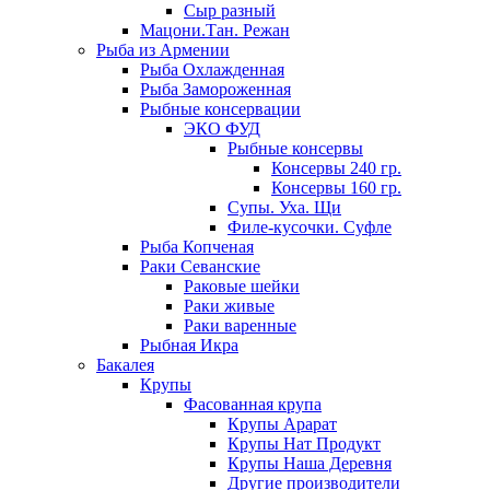
Сыр разный
Мацони.Тан. Режан
Рыба из Армении
Рыба Охлажденная
Рыба Замороженная
Рыбные консервации
ЭКО ФУД
Рыбные консервы
Консервы 240 гр.
Консервы 160 гр.
Супы. Уха. Щи
Филе-кусочки. Суфле
Рыба Копченая
Раки Севанские
Раковые шейки
Раки живые
Раки варенные
Рыбная Икра
Бакалея
Крупы
Фасованная крупа
Крупы Арарат
Крупы Нат Продукт
Крупы Наша Деревня
Другие производители