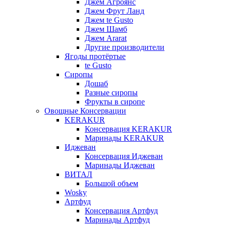
Джем Агроянс
Джем Фрут Ланд
Джем te Gusto
Джем Шамб
Джем Ararat
Другие производители
Ягоды протёртые
te Gusto
Сиропы
Дошаб
Разные сиропы
Фрукты в сиропе
Овощные Консервации
KERAKUR
Консервация KERAKUR
Маринады KERAKUR
Иджеван
Консервация Иджеван
Маринады Иджеван
ВИТАЛ
Большой объем
Wosky
Артфуд
Консервация Артфуд
Маринады Артфуд