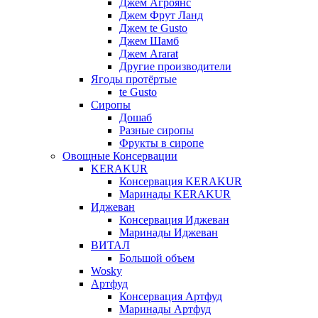
Джем Агроянс
Джем Фрут Ланд
Джем te Gusto
Джем Шамб
Джем Ararat
Другие производители
Ягоды протёртые
te Gusto
Сиропы
Дошаб
Разные сиропы
Фрукты в сиропе
Овощные Консервации
KERAKUR
Консервация KERAKUR
Маринады KERAKUR
Иджеван
Консервация Иджеван
Маринады Иджеван
ВИТАЛ
Большой объем
Wosky
Артфуд
Консервация Артфуд
Маринады Артфуд