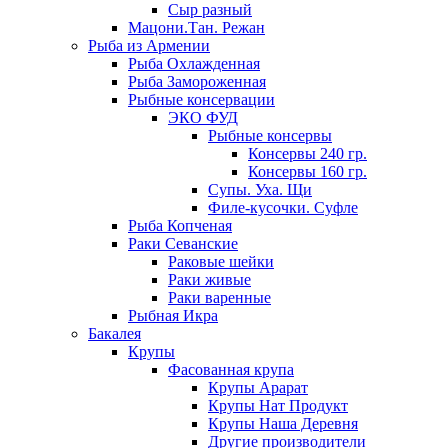
Сыр разный
Мацони.Тан. Режан
Рыба из Армении
Рыба Охлажденная
Рыба Замороженная
Рыбные консервации
ЭКО ФУД
Рыбные консервы
Консервы 240 гр.
Консервы 160 гр.
Супы. Уха. Щи
Филе-кусочки. Суфле
Рыба Копченая
Раки Севанские
Раковые шейки
Раки живые
Раки варенные
Рыбная Икра
Бакалея
Крупы
Фасованная крупа
Крупы Арарат
Крупы Нат Продукт
Крупы Наша Деревня
Другие производители