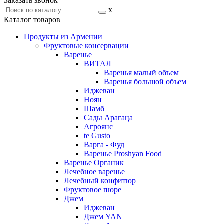
Заказать звонок
x
Каталог товаров
Продукты из Армении
Фруктовые консервации
Варенье
ВИТАЛ
Варенья малый объем
Варенья большой объем
Иджеван
Ноян
Шамб
Сады Арагаца
Агроянс
te Gusto
Варга - Фуд
Варенье Proshyan Food
Варенье Органик
Лечебное варенье
Лечебный конфитюр
Фруктовое пюре
Джем
Иджеван
Джем YAN