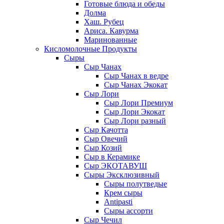
Готовые блюда и обеды
Долма
Хаш. Рубец
Ариса. Кавурма
Маринованные
Кисломолочные Продукты
Сыры
Сыр Чанах
Сыр Чанах в ведре
Сыр Чанах Экокат
Сыр Лори
Сыр Лори Премиум
Сыр Лори Экокат
Сыр Лори разный
Сыр Качотта
Сыр Овечий
Сыр Козий
Сыр в Керамике
Сыр ЭКОТАВУШ
Сыры Эксклюзивный
Сыры полутведые
Крем сыры
Antipasti
Сыры ассорти
Сыр Чечил