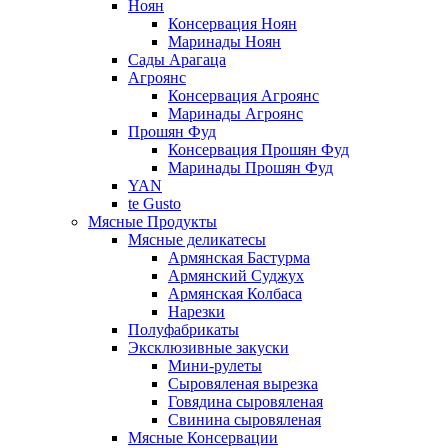
Ноян
Консервация Ноян
Маринады Ноян
Сады Арагаца
Агроянс
Консервация Агроянс
Маринады Агроянс
Прошян Фуд
Консервация Прошян Фуд
Маринады Прошян Фуд
YAN
te Gusto
Мясные Продукты
Мясные деликатесы
Армянская Бастурма
Армянский Суджух
Армянская Колбаса
Нарезки
Полуфабрикаты
Эксклюзивные закуски
Мини-рулеты
Сыровяленая вырезка
Говядина сыровяленая
Свинина сыровяленая
Мясные Консервации