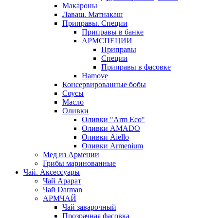
Макароны
Лаваш. Матнакаш
Приправы. Специи
Приправы в банке
АРМСПЕЦИИ
Приправы
Специи
Приправы в фасовке
Hamove
Консервированные бобы
Соусы
Масло
Оливки
Оливки "Arm Eco"
Оливки AMADO
Оливки Aiello
Оливки Armenium
Мед из Армении
Грибы маринованные
Чай. Аксессуары
Чай Арарат
Чай Darman
АРМЧАЙ
Чай заварочный
Прозрачная фасовка