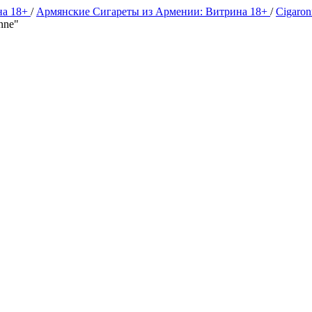
на 18+
/
Армянские Сигареты из Армении: Витрина 18+
/
Cigaro
nne"