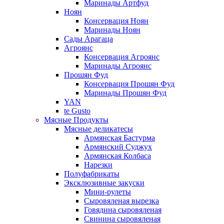
Маринады Артфуд
Ноян
Консервация Ноян
Маринады Ноян
Сады Арагаца
Агроянс
Консервация Агроянс
Маринады Агроянс
Прошян Фуд
Консервация Прошян Фуд
Маринады Прошян Фуд
YAN
te Gusto
Мясные Продукты
Мясные деликатесы
Армянская Бастурма
Армянский Суджух
Армянская Колбаса
Нарезки
Полуфабрикаты
Эксклюзивные закуски
Мини-рулеты
Сыровяленая вырезка
Говядина сыровяленая
Свинина сыровяленая