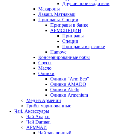
Другие производители
Макароны
Лаваш. Матнакаш
Приправы. Специи
Приправы в банке
АРМСПЕЦИИ
Приправы
Специи
Приправы в фасовке
Hamove
Консервированные бобы
Соусы
Масло
Оливки
Оливки "Arm Eco"
Оливки AMADO
Оливки Aiello
Оливки Armenium
Мед из Армении
Грибы маринованные
Чай. Аксессуары
Чай Арарат
Чай Darman
АРМЧАЙ
Чай заварочный