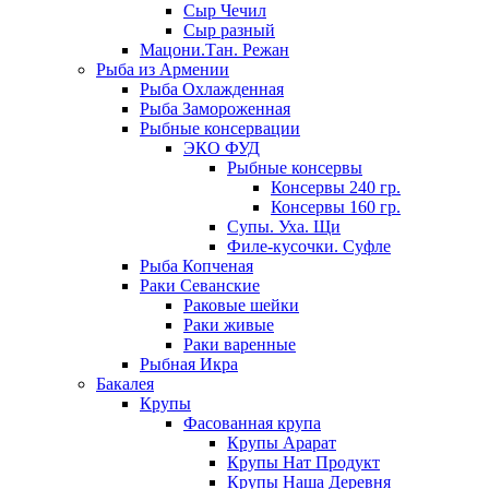
Сыр Чечил
Сыр разный
Мацони.Тан. Режан
Рыба из Армении
Рыба Охлажденная
Рыба Замороженная
Рыбные консервации
ЭКО ФУД
Рыбные консервы
Консервы 240 гр.
Консервы 160 гр.
Супы. Уха. Щи
Филе-кусочки. Суфле
Рыба Копченая
Раки Севанские
Раковые шейки
Раки живые
Раки варенные
Рыбная Икра
Бакалея
Крупы
Фасованная крупа
Крупы Арарат
Крупы Нат Продукт
Крупы Наша Деревня