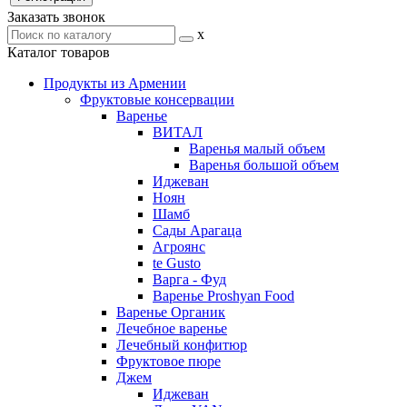
Заказать звонок
x
Каталог товаров
Продукты из Армении
Фруктовые консервации
Варенье
ВИТАЛ
Варенья малый объем
Варенья большой объем
Иджеван
Ноян
Шамб
Сады Арагаца
Агроянс
te Gusto
Варга - Фуд
Варенье Proshyan Food
Варенье Органик
Лечебное варенье
Лечебный конфитюр
Фруктовое пюре
Джем
Иджеван