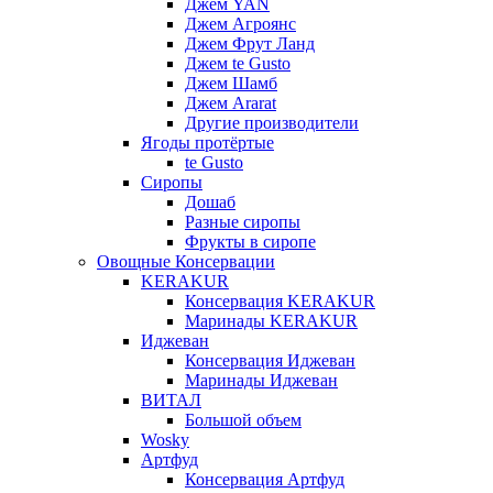
Джем YAN
Джем Агроянс
Джем Фрут Ланд
Джем te Gusto
Джем Шамб
Джем Ararat
Другие производители
Ягоды протёртые
te Gusto
Сиропы
Дошаб
Разные сиропы
Фрукты в сиропе
Овощные Консервации
KERAKUR
Консервация KERAKUR
Маринады KERAKUR
Иджеван
Консервация Иджеван
Маринады Иджеван
ВИТАЛ
Большой объем
Wosky
Артфуд
Консервация Артфуд