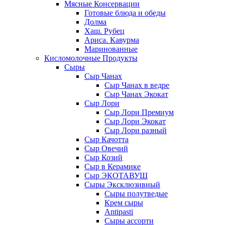
Мясные Консервации
Готовые блюда и обеды
Долма
Хаш. Рубец
Ариса. Кавурма
Маринованные
Кисломолочные Продукты
Сыры
Сыр Чанах
Сыр Чанах в ведре
Сыр Чанах Экокат
Сыр Лори
Сыр Лори Премиум
Сыр Лори Экокат
Сыр Лори разный
Сыр Качотта
Сыр Овечий
Сыр Козий
Сыр в Керамике
Сыр ЭКОТАВУШ
Сыры Эксклюзивный
Сыры полутведые
Крем сыры
Antipasti
Сыры ассорти