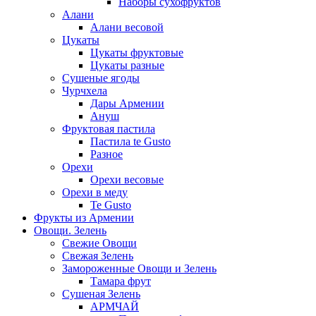
Наборы сухофруктов
Алани
Алани весовой
Цукаты
Цукаты фруктовые
Цукаты разные
Сушеные ягоды
Чурчхела
Дары Армении
Ануш
Фруктовая пастила
Пастила te Gusto
Разное
Орехи
Орехи весовые
Орехи в меду
Te Gusto
Фрукты из Армении
Овощи. Зелень
Свежие Овощи
Свежая Зелень
Замороженные Овощи и Зелень
Тамара фрут
Сушеная Зелень
АРМЧАЙ