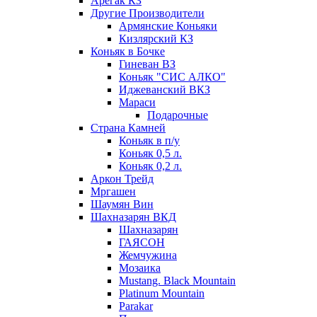
Арегак КЗ
Другие Производители
Армянские Коньяки
Кизлярский КЗ
Коньяк в Бочке
Гиневан ВЗ
Коньяк "СИС АЛКО"
Иджеванский ВКЗ
Мараси
Подарочные
Страна Камней
Коньяк в п/у
Коньяк 0,5 л.
Коньяк 0,2 л.
Аркон Трейд
Мргашен
Шаумян Вин
Шахназарян ВКД
Шахназарян
ГАЯСОН
Жемчужина
Мозаика
Mustang. Black Mountain
Platinum Mountain
Parakar