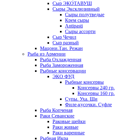
Сыр ЭКОТАВУШ
Сыры Эксклюзивный
Сыры полутведые
Крем сыры
Antipasti
Сыры ассорти
Сыр Чечил
Сыр разный
Мацони.Тан. Режан
Рыба из Армении
Рыба Охлажденная
Рыба Замороженная
Рыбные консервации
ЭКО ФУД
Рыбные консервы
Консервы 240 гр.
Консервы 160 гр.
Супы. Уха. Щи
Филе-кусочки. Суфле
Рыба Копченая
Раки Севанские
Раковые шейки
Раки живые
Раки варенные
Рыбная Икра