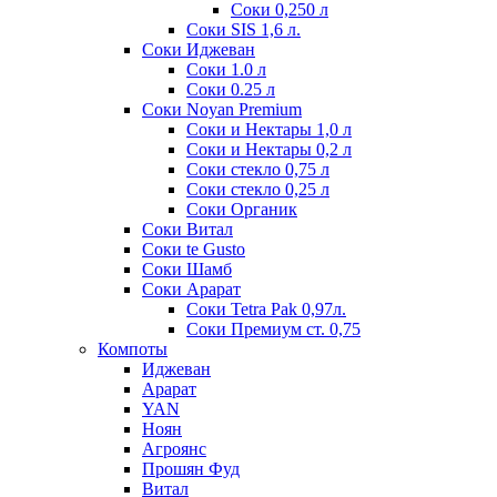
Соки 0,250 л
Соки SIS 1,6 л.
Соки Иджеван
Соки 1.0 л
Соки 0.25 л
Соки Noyan Premium
Соки и Нектары 1,0 л
Соки и Нектары 0,2 л
Соки стекло 0,75 л
Соки стекло 0,25 л
Соки Органик
Соки Витал
Соки te Gusto
Соки Шамб
Соки Арарат
Соки Tetra Pak 0,97л.
Соки Премиум ст. 0,75
Компоты
Иджеван
Арарат
YAN
Ноян
Агроянс
Прошян Фуд
Витал