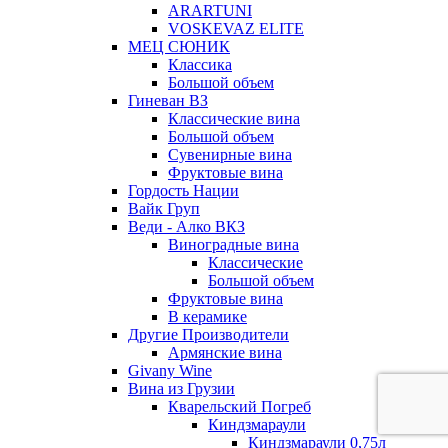
ARARTUNI
VOSKEVAZ ELITE
МЕЦ СЮНИК
Классика
Большой объем
Гиневан ВЗ
Классические вина
Большой объем
Сувенирные вина
Фруктовые вина
Гордость Нации
Вайк Груп
Веди - Алко ВКЗ
Виноградные вина
Классические
Большой объем
Фруктовые вина
В керамике
Другие Производители
Армянские вина
Givany Wine
Вина из Грузии
Кварельский Погреб
Киндзмараули
Киндзмараули 0,75л