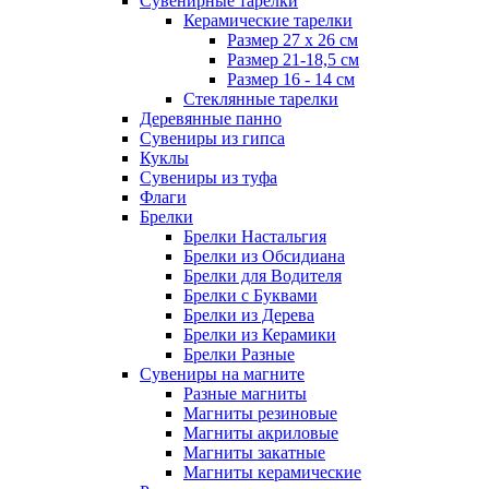
Сувенирные тарелки
Керамические тарелки
Размер 27 х 26 см
Размер 21-18,5 см
Размер 16 - 14 см
Стеклянные тарелки
Деревянные панно
Сувениры из гипса
Куклы
Сувениры из туфа
Флаги
Брелки
Брелки Настальгия
Брелки из Обсидиана
Брелки для Водителя
Брелки с Буквами
Брелки из Дерева
Брелки из Керамики
Брелки Разные
Сувениры на магните
Разные магниты
Магниты резиновые
Магниты акриловые
Магниты закатные
Магниты керамические