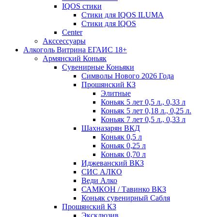
IQOS стики
Стики для IQOS ILUMA
Стики для IQOS
Сenter
Акссессуары
Алкоголь Витрина ЕГАИС 18+
Армянский Коньяк
Сувенирные Коньяки
Символы Нового 2026 Года
Прошянский КЗ
Элитные
Коньяк 5 лет 0,5 л., 0,33 л
Коньяк 5 лет 0,18 л., 0,25 л.
Коньяк 7 лет 0,5 л., 0,33 л
Шахназарян ВКД
Коньяк 0,5 л
Коньяк 0,25 л
Коньяк 0,70 л
Иджеванский ВКЗ
СИС АЛКО
Веди Алко
САМКОН / Тавинко ВКЗ
Коньяк сувенирный Сабля
Прошянский КЗ
Эксклюзив