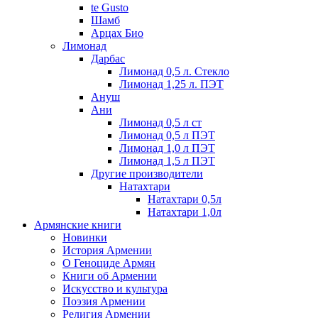
te Gusto
Шамб
Арцах Био
Лимонад
Дарбас
Лимонад 0,5 л. Стекло
Лимонад 1,25 л. ПЭТ
Ануш
Ани
Лимонад 0,5 л ст
Лимонад 0,5 л ПЭТ
Лимонад 1,0 л ПЭТ
Лимонад 1,5 л ПЭТ
Другие производители
Натахтари
Натахтари 0,5л
Натахтари 1,0л
Армянские книги
Новинки
История Армении
О Геноциде Армян
Книги об Армении
Иcкусство и культура
Поэзия Армении
Религия Армении