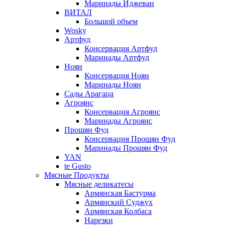
Маринады Иджеван
ВИТАЛ
Большой объем
Wosky
Артфуд
Консервация Артфуд
Маринады Артфуд
Ноян
Консервация Ноян
Маринады Ноян
Сады Арагаца
Агроянс
Консервация Агроянс
Маринады Агроянс
Прошян Фуд
Консервация Прошян Фуд
Маринады Прошян Фуд
YAN
te Gusto
Мясные Продукты
Мясные деликатесы
Армянская Бастурма
Армянский Суджух
Армянская Колбаса
Нарезки