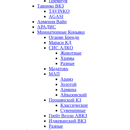
Премиум
Тавинко ВКЗ
TAVINKO
AGASI
Армения Вайн
АРАДИС
Миниатюрные Коньяки
Оганян Бренди
Мараси КД
СИС АЛКО
Животные
Храмы
Разные
Мадатовъ
МАП
Арамэ
Золотой
Армина
Айвазовский
Прошянский КЗ
Классические
Сувенирные
Грейт Велли АВКЗ
Иджеванский ВКЗ
Разные