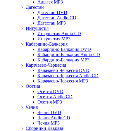
Адыгея MP3
Дагестан
Дагестан DVD
Дагестан Audio CD
Дагестан MP3
Ингушетия
Ингушетия Audio CD
Ингушетия MP3
Кабардино-Балкария
Кабардино-Балкария DVD
Кабардино-Балкария Audio CD
Кабардино-Балкария MP3
Карачаево-Черкесия
Карачаево-Черкесия DVD
Карачаево-Черкесия Audio CD
Карачаево-Черкесия MP3
Осетия
Осетия DVD
Осетия Audio CD
Осетия MP3
Чечня
Чечня DVD
Чечня Audio CD
Чечня MP3
Сборники Кавказа