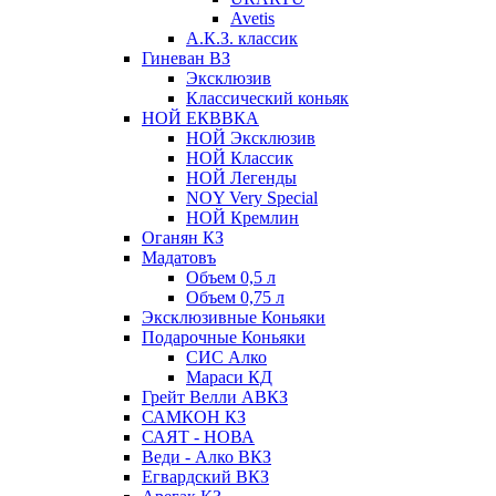
Avetis
А.К.З. классик
Гиневан ВЗ
Эксклюзив
Классический коньяк
НОЙ ЕКВВКА
НОЙ Эксклюзив
НОЙ Классик
НОЙ Легенды
NOY Very Speсial
НОЙ Кремлин
Оганян КЗ
Мадатовъ
Объем 0,5 л
Объем 0,75 л
Эксклюзивные Коньяки
Подарочные Коньяки
СИС Алко
Мараси КД
Грейт Велли АВКЗ
САМКОН КЗ
САЯТ - НОВА
Веди - Алко ВКЗ
Егвардский ВКЗ