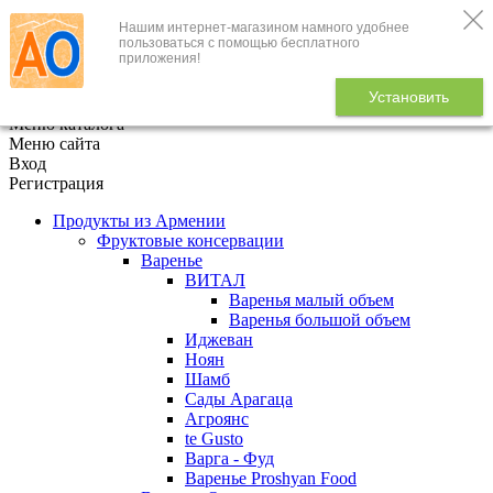
Нашим интернет-магазином намного удобнее
+7 (495) 646-888-1
пользоваться с помощью бесплатного
приложения!
В корзине
0
товаров
Установить
x
Меню каталога
Меню сайта
Вход
Регистрация
Продукты из Армении
Фруктовые консервации
Варенье
ВИТАЛ
Варенья малый объем
Варенья большой объем
Иджеван
Ноян
Шамб
Сады Арагаца
Агроянс
te Gusto
Варга - Фуд
Варенье Proshyan Food