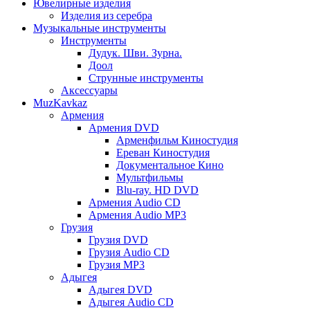
Ювелирные изделия
Изделия из серебра
Музыкальные инструменты
Инструменты
Дудук. Шви. Зурна.
Доол
Струнные инструменты
Аксессуары
MuzKavkaz
Армения
Армения DVD
Арменфильм Киностудия
Ереван Киностудия
Документальное Кино
Мультфильмы
Blu-ray. HD DVD
Армения Audio CD
Армения Audio MP3
Грузия
Грузия DVD
Грузия Audio CD
Грузия MP3
Адыгея
Адыгея DVD
Адыгея Audio CD