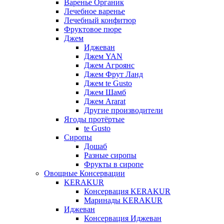
Варенье Органик
Лечебное варенье
Лечебный конфитюр
Фруктовое пюре
Джем
Иджеван
Джем YAN
Джем Агроянс
Джем Фрут Ланд
Джем te Gusto
Джем Шамб
Джем Ararat
Другие производители
Ягоды протёртые
te Gusto
Сиропы
Дошаб
Разные сиропы
Фрукты в сиропе
Овощные Консервации
KERAKUR
Консервация KERAKUR
Маринады KERAKUR
Иджеван
Консервация Иджеван