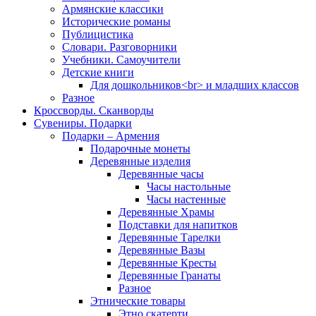
Армянские классики
Исторические романы
Публицистика
Словари. Разговорники
Учебники. Самоучители
Детские книги
Для дошкольников<br> и младших классов
Разное
Кроссворды. Сканворды
Сувениры. Подарки
Подарки – Армения
Подарочные монеты
Деревянные изделия
Деревянные часы
Часы настольные
Часы настенные
Деревянные Храмы
Подставки для напитков
Деревянные Тарелки
Деревянные Вазы
Деревянные Кресты
Деревянные Гранаты
Разное
Этнические товары
Этно скатерти