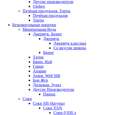
Другие производители
Globex
Печёная продукция. Торты
Печёная продукция
Торты
Безалкогольные напитки
Минеральная Вода
Джермук. Бюрег
Джермук
Джермук классика
Со вкусом лимона
Бюрег
Татни
Бжни. Ной
Гарни
Апаран
Ararat. Well Still
Бон Жур
Дилижан. Зулал
Другие Производители
Dausuz
Соки
Соки SIS Натурал
Соки YAN
Соки 0,930 л