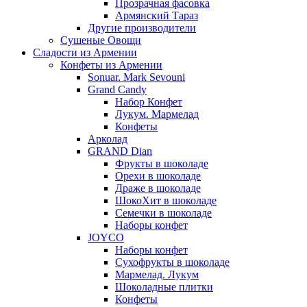
Прозрачная фасовка
Армянский Тараз
Другие производители
Сушеные Овощи
Сладости из Армении
Конфеты из Армении
Sonuar. Mark Sevouni
Grand Candy
Набор Конфет
Лукум. Мармелад
Конфеты
Арколад
GRAND Dian
Фрукты в шоколаде
Орехи в шоколаде
Драже в шоколаде
ШокоХит в шоколаде
Семечки в шоколаде
Наборы конфет
JOYCO
Наборы конфет
Сухофрукты в шоколаде
Мармелад. Лукум
Шоколадные плитки
Конфеты