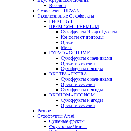
Вкус Араратской Долины
Весовой
Сухофрукты IJEVAN
Эксклюзивные Сухофрукты
ГИФТ - GIFT
ПРЕМИУМ - PREMIUM
Сухофрукты Ягоды Цукаты
Конфеты от природы
Орехи
Микс
ГУРМЭ - GOURMET
Сухофрукты с начинками
Орехи и семечки
Сухофрукты и ягоды
ЭКСТРА - EXTRA
Сухофрукты с начинками
Орехи и семечки
Сухофрукты и ягоды
ЭКОНОМ - ECONOM
Сухофрукты и ягоды
Орехи и семечки
Разное
Сухофрукты Aregi
Сушеные фрукты
Фруктовые Чипсы