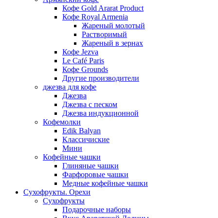
Кофе Gold Ararat Product
Кофе Royal Armenia
Жареный молотый
Растворимый
Жареный в зернах
Кофе Jezva
Le Café Paris
Кофе Grounds
Другие производители
джезва для кофе
Джезва
Джезва с песком
Джезва индукционной
Кофемолки
Edik Balyan
Классичиские
Мини
Кофейные чашки
Глиняные чашки
Фарфоровые чашки
Медные кофейные чашки
Сухофрукты. Орехи
Сухофрукты
Подарочные наборы