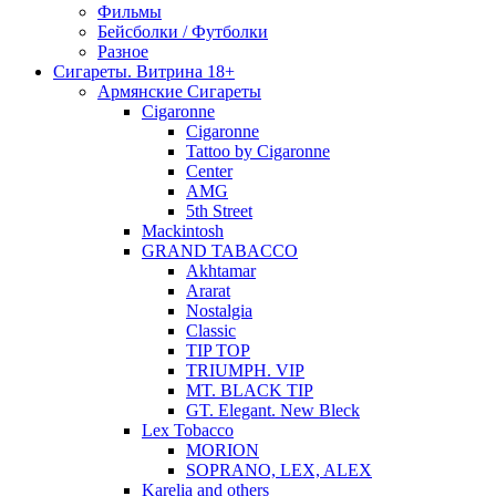
Фильмы
Бейсболки / Футболки
Разное
Сигареты. Витрина 18+
Армянские Сигареты
Cigaronne
Cigaronne
Tattoo by Cigaronne
Center
AMG
5th Street
Mackintosh
GRAND TABACCO
Akhtamar
Ararat
Nostalgia
Classic
TIP TOP
TRIUMPH. VIP
MT. BLACK TIP
GT. Elegant. New Bleck
Lex Tobacco
MORION
SOPRANO, LEX, ALEX
Karelia and others