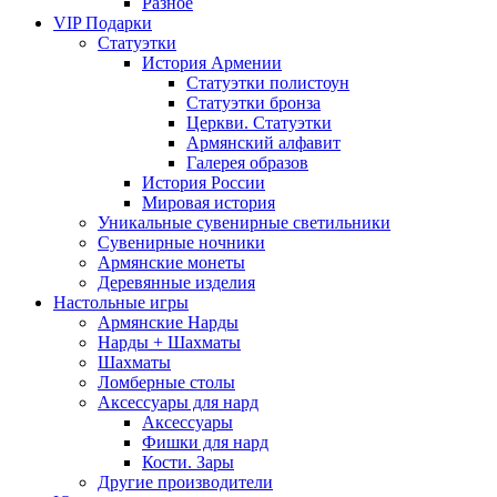
Разное
VIP Подарки
Статуэтки
История Армении
Статуэтки полистоун
Статуэтки бронза
Церкви. Статуэтки
Армянский алфавит
Галерея образов
История России
Мировая история
Уникальные сувенирные светильники
Сувенирные ночники
Армянские монеты
Деревянные изделия
Настольные игры
Армянские Нарды
Нарды + Шахматы
Шахматы
Ломберные столы
Аксессуары для нард
Аксессуары
Фишки для нард
Кости. Зары
Другие производители