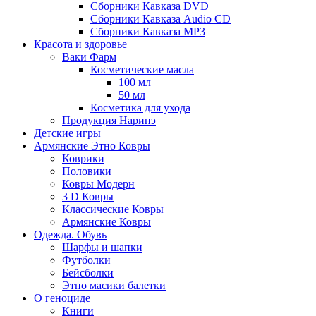
Сборники Кавказа DVD
Сборники Кавказа Audio CD
Сборники Кавказа MP3
Красота и здоровье
Ваки Фарм
Косметические масла
100 мл
50 мл
Косметика для ухода
Продукция Наринэ
Детские игры
Армянские Этно Ковры
Коврики
Половики
Ковры Модерн
3 D Ковры
Классические Ковры
Армянские Ковры
Одежда. Обувь
Шарфы и шапки
Футболки
Бейсболки
Этно масики балетки
О геноциде
Книги