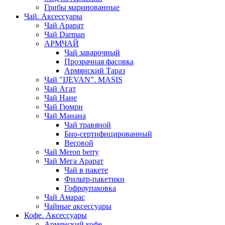
Грибы маринованные
Чай. Аксессуары
Чай Арарат
Чай Darman
АРМЧАЙ
Чай заварочный
Прозрачная фасовка
Армянский Тараз
Чай "IJEVAN". MASIS
Чай Агат
Чай Нане
Чай Гюмри
Чай Манана
Чай травяной
Био-сертифицированный
Весовой
Чай Meron berry
Чай Мега Арарат
Чай в пакете
Фильтр-пакетики
Гофроупаковка
Чай Амарас
Чайные аксессуары
Кофе. Аксессуары
Армянский кофе