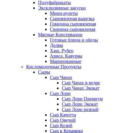
Полуфабрикаты
Эксклюзивные закуски
Мини-рулеты
Сыровяленая вырезка
Говядина сыровяленая
Свинина сыровяленая
Мясные Консервации
Готовые блюда и обеды
Долма
Хаш. Рубец
Ариса. Кавурма
Маринованные
Кисломолочные Продукты
Сыры
Сыр Чанах
Сыр Чанах в ведре
Сыр Чанах Экокат
Сыр Лори
Сыр Лори Премиум
Сыр Лори Экокат
Сыр Лори разный
Сыр Качотта
Сыр Овечий
Сыр Козий
Сыр в Керамике