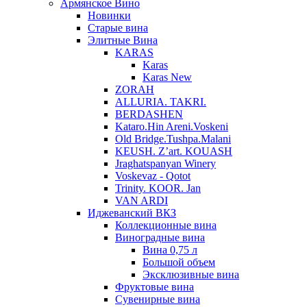
Армянское Вино
Новинки
Старые вина
Элитные Вина
KARAS
Karas
Karas New
ZORAH
ALLURIA. TAKRI.
BERDASHEN
Kataro.Hin Areni.Voskeni
Old Bridge.Tushpa.Malani
KEUSH. Z’art. KOUASH
Jraghatspanyan Winery
Voskevaz - Qotot
Trinity. KOOR. Jan
VAN ARDI
Иджеванский ВКЗ
Коллекционные вина
Виноградные вина
Вина 0,75 л
Большой объем
Эксклюзивные вина
Фруктовые вина
Cувенирные вина