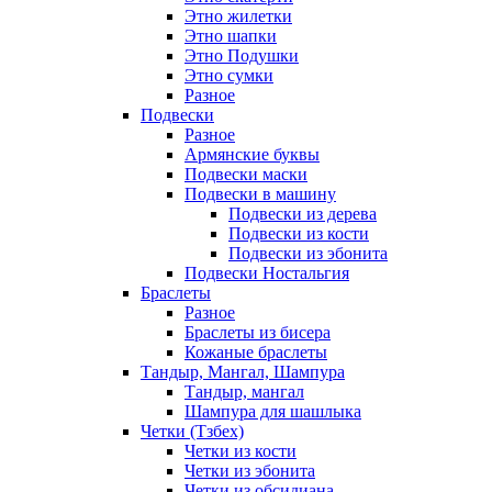
Этно жилетки
Этно шапки
Этно Подушки
Этно сумки
Разное
Подвески
Разное
Армянские буквы
Подвески маски
Подвески в машину
Подвески из дерева
Подвески из кости
Подвески из эбонита
Подвески Ностальгия
Браслеты
Разное
Браслеты из бисера
Кожаные браслеты
Тандыр, Мангал, Шампура
Тандыр, мангал
Шампура для шашлыка
Четки (Тзбех)
Четки из кости
Четки из эбонита
Четки из обсидиана