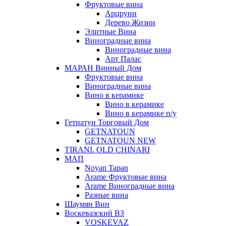
Фруктовые вина
Арцруни
Дерево Жизни
Элитные Вина
Виноградные вина
Виноградные вина
Арт Палас
МАРАН Винный Дом
Фруктовые вина
Виноградные вина
Вино в керамике
Вино в керамике
Вино в керамике п/у
Гетнатун Торговый Дом
GETNATOUN
GETNATOUN NEW
TIRANI. OLD CHINARI
МАП
Noyan Tapan
Arame Фруктовые вина
Arame Виноградные вина
Разные вина
Шаумян Вин
Воскевазский ВЗ
VOSKEVAZ