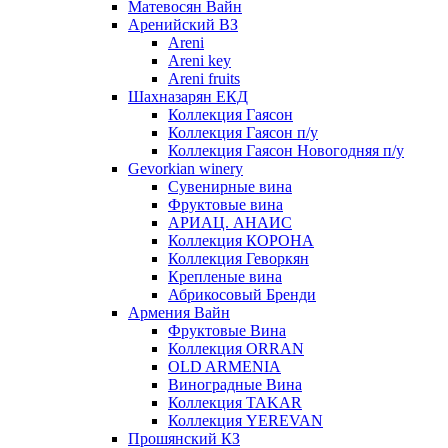
Матевосян Вайн
Аренийский ВЗ
Areni
Areni key
Areni fruits
Шахназарян ЕКД
Коллекция Гаясон
Коллекция Гаясон п/у
Коллекция Гаясон Новогодняя п/у
Gevorkian winery
Сувенирные вина
Фруктовые вина
АРИАЦ. АНАИС
Коллекция КОРОНА
Коллекция Геворкян
Крепленые вина
Абрикосовый Бренди
Армения Вайн
Фруктовые Вина
Коллекция ORRAN
OLD ARMENIA
Виноградные Вина
Коллекция TAKAR
Коллекция YEREVAN
Прошянский КЗ