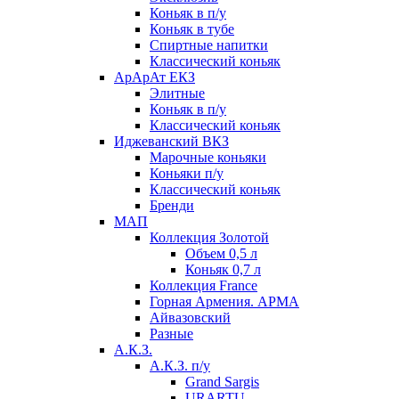
Коньяк в п/у
Коньяк в тубе
Спиртные напитки
Классический коньяк
АрАрАт ЕКЗ
Элитные
Коньяк в п/у
Классический коньяк
Иджеванский ВКЗ
Марочные коньяки
Коньяки п/у
Классический коньяк
Бренди
МАП
Коллекция Золотой
Объем 0,5 л
Коньяк 0,7 л
Коллекция France
Горная Армения. АРМА
Айвазовский
Разные
А.К.З.
А.К.З. п/у
Grand Sargis
URARTU