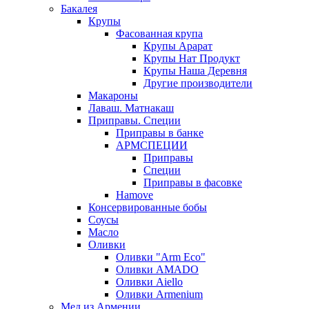
Бакалея
Крупы
Фасованная крупа
Крупы Арарат
Крупы Нат Продукт
Крупы Наша Деревня
Другие производители
Макароны
Лаваш. Матнакаш
Приправы. Специи
Приправы в банке
АРМСПЕЦИИ
Приправы
Специи
Приправы в фасовке
Hamove
Консервированные бобы
Соусы
Масло
Оливки
Оливки "Arm Eco"
Оливки AMADO
Оливки Aiello
Оливки Armenium
Мед из Армении