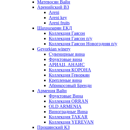
Матевосян Вайн
Аренийский ВЗ
Areni
Areni key
Areni fruits
Шахназарян ЕКД
Коллекция Гаясон
Коллекция Гаясон п/у
Коллекция Гаясон Новогодняя п/у
Gevorkian winery
Сувенирные вина
Фруктовые вина
АРИАЦ. АНАИС
Коллекция КОРОНА
Коллекция Геворкян
Крепленые вина
Абрикосовый Бренди
Армения Вайн
Фруктовые Вина
Коллекция ORRAN
OLD ARMENIA
Виноградные Вина
Коллекция TAKAR
Коллекция YEREVAN
Прошянский КЗ