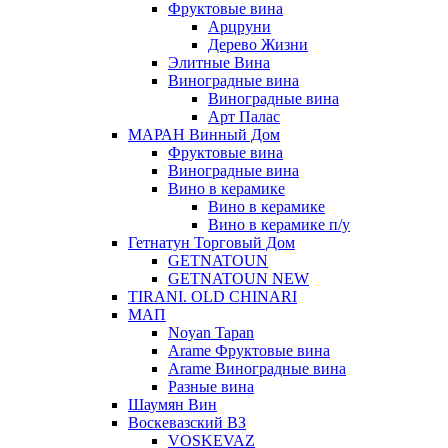
Фруктовые вина
Арцруни
Дерево Жизни
Элитные Вина
Виноградные вина
Виноградные вина
Арт Палас
МАРАН Винный Дом
Фруктовые вина
Виноградные вина
Вино в керамике
Вино в керамике
Вино в керамике п/у
Гетнатун Торговый Дом
GETNATOUN
GETNATOUN NEW
TIRANI. OLD CHINARI
МАП
Noyan Tapan
Arame Фруктовые вина
Arame Виноградные вина
Разные вина
Шаумян Вин
Воскевазский ВЗ
VOSKEVAZ