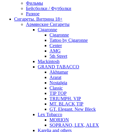
Фильмы
Бейсболки / Футболки
Разное
Сигареты. Витрина 18+
Армянские Сигареты
Cigaronne
Cigaronne
Tattoo by Cigaronne
Center
AMG
5th Street
Mackintosh
GRAND TABACCO
Akhtamar
Ararat
Nostalgia
Classic
TIP TOP
TRIUMPH. VIP
MT. BLACK TIP
GT. Elegant. New Bleck
Lex Tobacco
MORION
SOPRANO, LEX, ALEX
Karelia and others