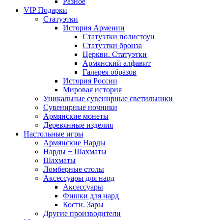
Разное
VIP Подарки
Статуэтки
История Армении
Статуэтки полистоун
Статуэтки бронза
Церкви. Статуэтки
Армянский алфавит
Галерея образов
История России
Мировая история
Уникальные сувенирные светильники
Сувенирные ночники
Армянские монеты
Деревянные изделия
Настольные игры
Армянские Нарды
Нарды + Шахматы
Шахматы
Ломберные столы
Аксессуары для нард
Аксессуары
Фишки для нард
Кости. Зары
Другие производители