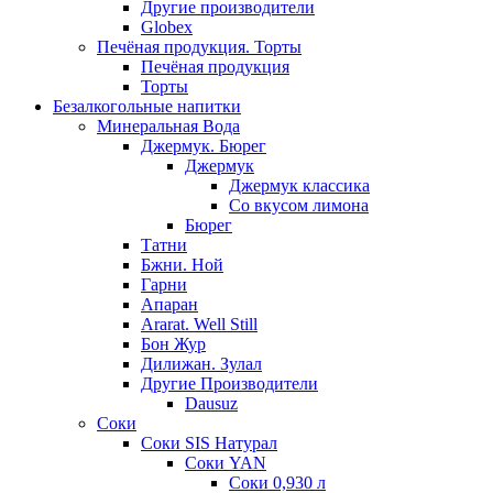
Другие производители
Globex
Печёная продукция. Торты
Печёная продукция
Торты
Безалкогольные напитки
Минеральная Вода
Джермук. Бюрег
Джермук
Джермук классика
Со вкусом лимона
Бюрег
Татни
Бжни. Ной
Гарни
Апаран
Ararat. Well Still
Бон Жур
Дилижан. Зулал
Другие Производители
Dausuz
Соки
Соки SIS Натурал
Соки YAN
Соки 0,930 л