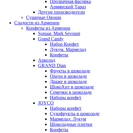
Прозрачная фасовка
Армянский Тараз
Другие производители
Сушеные Овощи
Сладости из Армении
Конфеты из Армении
Sonuar. Mark Sevouni
Grand Candy
Набор Конфет
Лукум. Мармелад
Конфеты
Арколад
GRAND Dian
Фрукты в шоколаде
Орехи в шоколаде
Драже в шоколаде
ШокоХит в шоколаде
Семечки в шоколаде
Наборы конфет
JOYCO
Наборы конфет
Сухофрукты в шоколаде
Мармелад. Лукум
Шоколадные плитки
Конфеты