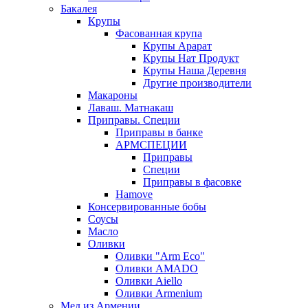
Бакалея
Крупы
Фасованная крупа
Крупы Арарат
Крупы Нат Продукт
Крупы Наша Деревня
Другие производители
Макароны
Лаваш. Матнакаш
Приправы. Специи
Приправы в банке
АРМСПЕЦИИ
Приправы
Специи
Приправы в фасовке
Hamove
Консервированные бобы
Соусы
Масло
Оливки
Оливки "Arm Eco"
Оливки AMADO
Оливки Aiello
Оливки Armenium
Мед из Армении