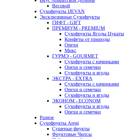
Вкус Араратской Долины
Весовой
Сухофрукты IJEVAN
Эксклюзивные Сухофрукты
ГИФТ - GIFT
ПРЕМИУМ - PREMIUM
Сухофрукты Ягоды Цукаты
Конфеты от природы
Орехи
Микс
ГУРМЭ - GOURMET
Сухофрукты с начинками
Орехи и семечки
Сухофрукты и ягоды
ЭКСТРА - EXTRA
Сухофрукты с начинками
Орехи и семечки
Сухофрукты и ягоды
ЭКОНОМ - ECONOM
Сухофрукты и ягоды
Орехи и семечки
Разное
Сухофрукты Aregi
Сушеные фрукты
Фруктовые Чипсы