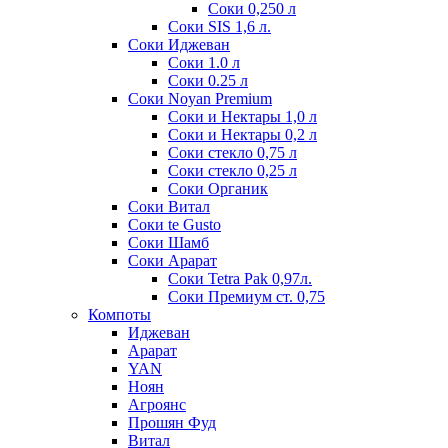
Соки 0,250 л
Соки SIS 1,6 л.
Соки Иджеван
Соки 1.0 л
Соки 0.25 л
Соки Noyan Premium
Соки и Нектары 1,0 л
Соки и Нектары 0,2 л
Соки стекло 0,75 л
Соки стекло 0,25 л
Соки Органик
Соки Витал
Соки te Gusto
Соки Шамб
Соки Арарат
Соки Tetra Pak 0,97л.
Соки Премиум ст. 0,75
Компоты
Иджеван
Арарат
YAN
Ноян
Агроянс
Прошян Фуд
Витал