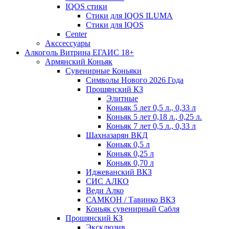
IQOS стики
Стики для IQOS ILUMA
Стики для IQOS
Сenter
Акссессуары
Алкоголь Витрина ЕГАИС 18+
Армянский Коньяк
Сувенирные Коньяки
Символы Нового 2026 Года
Прошянский КЗ
Элитные
Коньяк 5 лет 0,5 л., 0,33 л
Коньяк 5 лет 0,18 л., 0,25 л.
Коньяк 7 лет 0,5 л., 0,33 л
Шахназарян ВКД
Коньяк 0,5 л
Коньяк 0,25 л
Коньяк 0,70 л
Иджеванский ВКЗ
СИС АЛКО
Веди Алко
САМКОН / Тавинко ВКЗ
Коньяк сувенирный Сабля
Прошянский КЗ
Эксклюзив