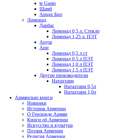
te Gusto
Шамб
Арцах Био
Лимонад
Дарбас
Лимонад 0,5 л. Стекло
Лимонад 1,25 л. ПЭТ
Ануш
Ани
Лимонад 0,5 л ст
Лимонад 0,5 л ПЭТ
Лимонад 1,0 л ПЭТ
Лимонад 1,5 л ПЭТ
Другие производители
Натахтари
Натахтари 0,5л
Натахтари 1,0л
Армянские книги
Новинки
История Армении
О Геноциде Армян
Книги об Армении
Иcкусство и культура
Поэзия Армении
Религия Армении