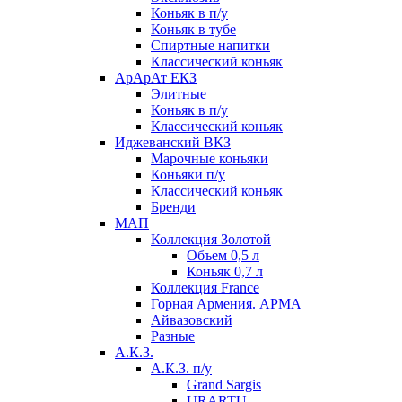
Коньяк в п/у
Коньяк в тубе
Спиртные напитки
Классический коньяк
АрАрАт ЕКЗ
Элитные
Коньяк в п/у
Классический коньяк
Иджеванский ВКЗ
Марочные коньяки
Коньяки п/у
Классический коньяк
Бренди
МАП
Коллекция Золотой
Объем 0,5 л
Коньяк 0,7 л
Коллекция France
Горная Армения. АРМА
Айвазовский
Разные
А.К.З.
А.К.З. п/у
Grand Sargis
URARTU