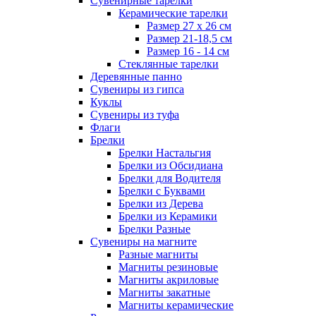
Сувенирные тарелки
Керамические тарелки
Размер 27 х 26 см
Размер 21-18,5 см
Размер 16 - 14 см
Стеклянные тарелки
Деревянные панно
Сувениры из гипса
Куклы
Сувениры из туфа
Флаги
Брелки
Брелки Настальгия
Брелки из Обсидиана
Брелки для Водителя
Брелки с Буквами
Брелки из Дерева
Брелки из Керамики
Брелки Разные
Сувениры на магните
Разные магниты
Магниты резиновые
Магниты акриловые
Магниты закатные
Магниты керамические