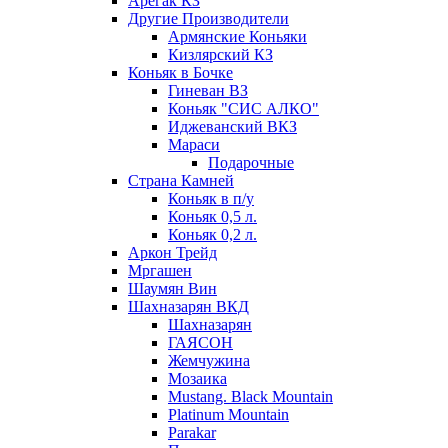
Арегак КЗ
Другие Производители
Армянские Коньяки
Кизлярский КЗ
Коньяк в Бочке
Гиневан ВЗ
Коньяк "СИС АЛКО"
Иджеванский ВКЗ
Мараси
Подарочные
Страна Камней
Коньяк в п/у
Коньяк 0,5 л.
Коньяк 0,2 л.
Аркон Трейд
Мргашен
Шаумян Вин
Шахназарян ВКД
Шахназарян
ГАЯСОН
Жемчужина
Мозаика
Mustang. Black Mountain
Platinum Mountain
Parakar