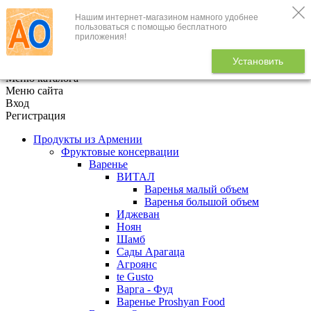
Нашим интернет-магазином намного удобнее
+7 (495) 646-888-1
пользоваться с помощью бесплатного
приложения!
В корзине
0
товаров
Установить
x
Меню каталога
Меню сайта
Вход
Регистрация
Продукты из Армении
Фруктовые консервации
Варенье
ВИТАЛ
Варенья малый объем
Варенья большой объем
Иджеван
Ноян
Шамб
Сады Арагаца
Агроянс
te Gusto
Варга - Фуд
Варенье Proshyan Food