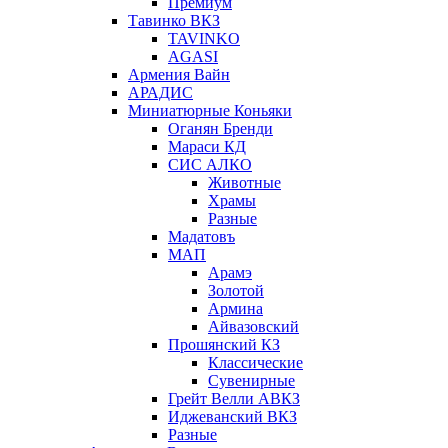
Премиум
Тавинко ВКЗ
TAVINKO
AGASI
Армения Вайн
АРАДИС
Миниатюрные Коньяки
Оганян Бренди
Мараси КД
СИС АЛКО
Животные
Храмы
Разные
Мадатовъ
МАП
Арамэ
Золотой
Армина
Айвазовский
Прошянский КЗ
Классические
Сувенирные
Грейт Велли АВКЗ
Иджеванский ВКЗ
Разные