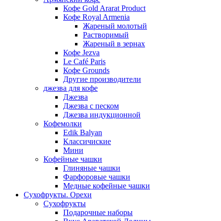
Кофе Gold Ararat Product
Кофе Royal Armenia
Жареный молотый
Растворимый
Жареный в зернах
Кофе Jezva
Le Café Paris
Кофе Grounds
Другие производители
джезва для кофе
Джезва
Джезва с песком
Джезва индукционной
Кофемолки
Edik Balyan
Классичиские
Мини
Кофейные чашки
Глиняные чашки
Фарфоровые чашки
Медные кофейные чашки
Сухофрукты. Орехи
Сухофрукты
Подарочные наборы