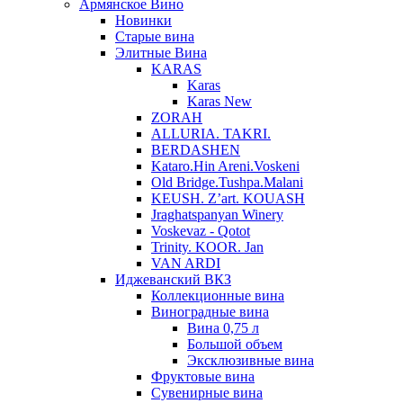
Армянское Вино
Новинки
Старые вина
Элитные Вина
KARAS
Karas
Karas New
ZORAH
ALLURIA. TAKRI.
BERDASHEN
Kataro.Hin Areni.Voskeni
Old Bridge.Tushpa.Malani
KEUSH. Z’art. KOUASH
Jraghatspanyan Winery
Voskevaz - Qotot
Trinity. KOOR. Jan
VAN ARDI
Иджеванский ВКЗ
Коллекционные вина
Виноградные вина
Вина 0,75 л
Большой объем
Эксклюзивные вина
Фруктовые вина
Cувенирные вина