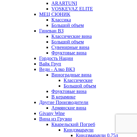
ARARTUNI
VOSKEVAZ ELITE
МЕЦ СЮНИК
Классика
Большой объем
Гиневан ВЗ
Классические вина
Большой объем
Сувенирные вина
Фруктовые вина
Гордость Нации
Вайк Груп
Веди - Алко ВКЗ
Виноградные вина
Классические
Большой объем
Фруктовые вина
В керамике
Другие Производители
Армянские вина
Givany Wine
Вина из Грузии
Кварельский Погреб
Киндзмараули
Киндзмараули 0,75л