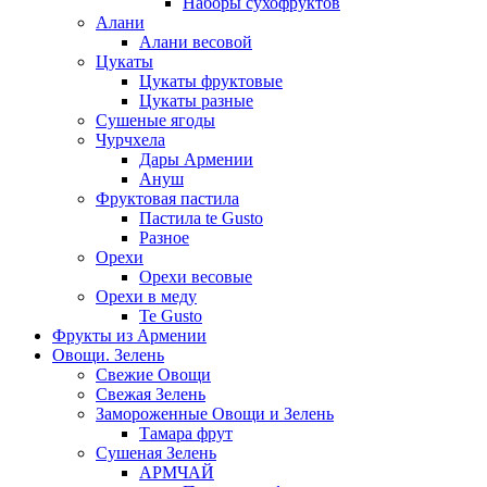
Наборы сухофруктов
Алани
Алани весовой
Цукаты
Цукаты фруктовые
Цукаты разные
Сушеные ягоды
Чурчхела
Дары Армении
Ануш
Фруктовая пастила
Пастила te Gusto
Разное
Орехи
Орехи весовые
Орехи в меду
Te Gusto
Фрукты из Армении
Овощи. Зелень
Свежие Овощи
Свежая Зелень
Замороженные Овощи и Зелень
Тамара фрут
Сушеная Зелень
АРМЧАЙ