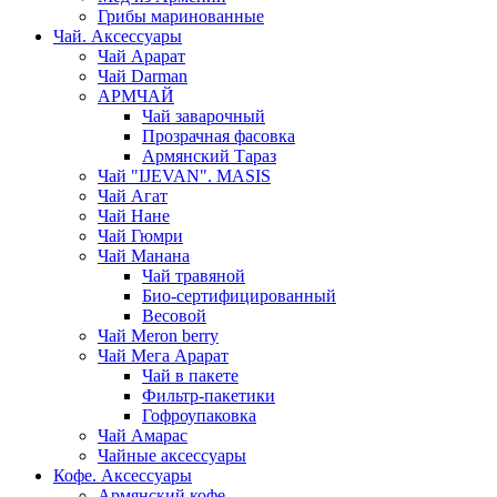
Грибы маринованные
Чай. Аксессуары
Чай Арарат
Чай Darman
АРМЧАЙ
Чай заварочный
Прозрачная фасовка
Армянский Тараз
Чай "IJEVAN". MASIS
Чай Агат
Чай Нане
Чай Гюмри
Чай Манана
Чай травяной
Био-сертифицированный
Весовой
Чай Meron berry
Чай Мега Арарат
Чай в пакете
Фильтр-пакетики
Гофроупаковка
Чай Амарас
Чайные аксессуары
Кофе. Аксессуары
Армянский кофе