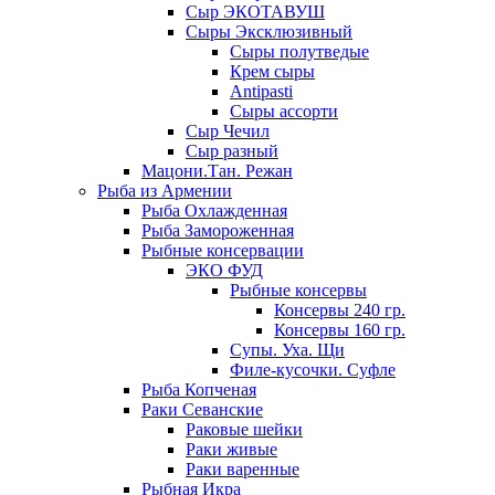
Сыр ЭКОТАВУШ
Сыры Эксклюзивный
Сыры полутведые
Крем сыры
Antipasti
Сыры ассорти
Сыр Чечил
Сыр разный
Мацони.Тан. Режан
Рыба из Армении
Рыба Охлажденная
Рыба Замороженная
Рыбные консервации
ЭКО ФУД
Рыбные консервы
Консервы 240 гр.
Консервы 160 гр.
Супы. Уха. Щи
Филе-кусочки. Суфле
Рыба Копченая
Раки Севанские
Раковые шейки
Раки живые
Раки варенные
Рыбная Икра