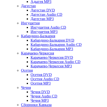
Адыгея MP3
Дагестан
Дагестан DVD
Дагестан Audio CD
Дагестан MP3
Ингушетия
Ингушетия Audio CD
Ингушетия MP3
Кабардино-Балкария
Кабардино-Балкария DVD
Кабардино-Балкария Audio CD
Кабардино-Балкария MP3
Карачаево-Черкесия
Карачаево-Черкесия DVD
Карачаево-Черкесия Audio CD
Карачаево-Черкесия MP3
Осетия
Осетия DVD
Осетия Audio CD
Осетия MP3
Чечня
Чечня DVD
Чечня Audio CD
Чечня MP3
Сборники Кавказа