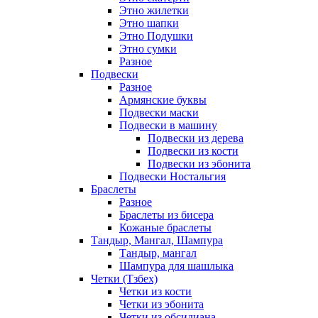
Этно жилетки
Этно шапки
Этно Подушки
Этно сумки
Разное
Подвески
Разное
Армянские буквы
Подвески маски
Подвески в машину
Подвески из дерева
Подвески из кости
Подвески из эбонита
Подвески Ностальгия
Браслеты
Разное
Браслеты из бисера
Кожаные браслеты
Тандыр, Мангал, Шампура
Тандыр, мангал
Шампура для шашлыка
Четки (Тзбех)
Четки из кости
Четки из эбонита
Четки из обсидиана