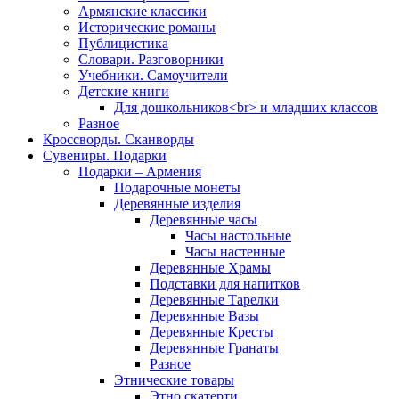
Армянские классики
Исторические романы
Публицистика
Словари. Разговорники
Учебники. Самоучители
Детские книги
Для дошкольников<br> и младших классов
Разное
Кроссворды. Сканворды
Сувениры. Подарки
Подарки – Армения
Подарочные монеты
Деревянные изделия
Деревянные часы
Часы настольные
Часы настенные
Деревянные Храмы
Подставки для напитков
Деревянные Тарелки
Деревянные Вазы
Деревянные Кресты
Деревянные Гранаты
Разное
Этнические товары
Этно скатерти