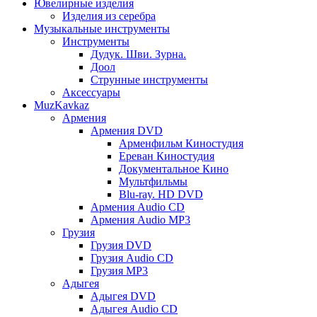
Ювелирные изделия
Изделия из серебра
Музыкальные инструменты
Инструменты
Дудук. Шви. Зурна.
Доол
Струнные инструменты
Аксессуары
MuzKavkaz
Армения
Армения DVD
Арменфильм Киностудия
Ереван Киностудия
Документальное Кино
Мультфильмы
Blu-ray. HD DVD
Армения Audio CD
Армения Audio MP3
Грузия
Грузия DVD
Грузия Audio CD
Грузия MP3
Адыгея
Адыгея DVD
Адыгея Audio CD