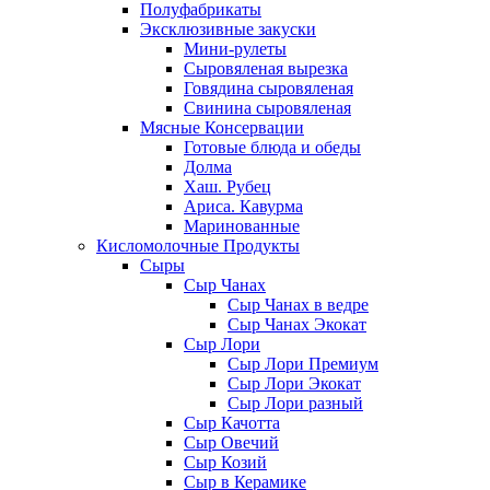
Полуфабрикаты
Эксклюзивные закуски
Мини-рулеты
Сыровяленая вырезка
Говядина сыровяленая
Свинина сыровяленая
Мясные Консервации
Готовые блюда и обеды
Долма
Хаш. Рубец
Ариса. Кавурма
Маринованные
Кисломолочные Продукты
Сыры
Сыр Чанах
Сыр Чанах в ведре
Сыр Чанах Экокат
Сыр Лори
Сыр Лори Премиум
Сыр Лори Экокат
Сыр Лори разный
Сыр Качотта
Сыр Овечий
Сыр Козий
Сыр в Керамике