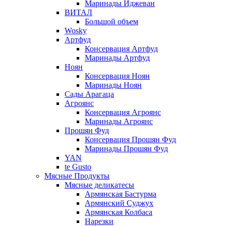
Маринады Иджеван
ВИТАЛ
Большой объем
Wosky
Артфуд
Консервация Артфуд
Маринады Артфуд
Ноян
Консервация Ноян
Маринады Ноян
Сады Арагаца
Агроянс
Консервация Агроянс
Маринады Агроянс
Прошян Фуд
Консервация Прошян Фуд
Маринады Прошян Фуд
YAN
te Gusto
Мясные Продукты
Мясные деликатесы
Армянская Бастурма
Армянский Суджух
Армянская Колбаса
Нарезки