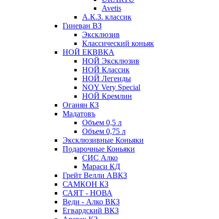
Avetis
А.К.З. классик
Гиневан ВЗ
Эксклюзив
Классический коньяк
НОЙ ЕКВВКА
НОЙ Эксклюзив
НОЙ Классик
НОЙ Легенды
NOY Very Speсial
НОЙ Кремлин
Оганян КЗ
Мадатовъ
Объем 0,5 л
Объем 0,75 л
Эксклюзивные Коньяки
Подарочные Коньяки
СИС Алко
Мараси КД
Грейт Велли АВКЗ
САМКОН КЗ
САЯТ - НОВА
Веди - Алко ВКЗ
Егвардский ВКЗ