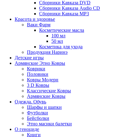
Сборники Кавказа DVD
Сборники Кавказа Audio CD
Сборники Кавказа MP3
Красота и здоровье
Ваки Фарм
Косметические масла
100 мл
50 мл
Косметика для ухода
Продукция Наринэ
Детские игры
Армянские Этно Ковры
Коврики
Половики
Ковры Модерн
3 D Ковры
Классические Ковры
Армянские Ковры
Одежда. Обувь
Шарфы и шапки
Футболки
Бейсболки
Этно масики балетки
О геноциде
Книги