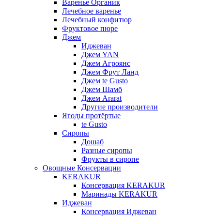
Варенье Органик
Лечебное варенье
Лечебный конфитюр
Фруктовое пюре
Джем
Иджеван
Джем YAN
Джем Агроянс
Джем Фрут Ланд
Джем te Gusto
Джем Шамб
Джем Ararat
Другие производители
Ягоды протёртые
te Gusto
Сиропы
Дошаб
Разные сиропы
Фрукты в сиропе
Овощные Консервации
KERAKUR
Консервация KERAKUR
Маринады KERAKUR
Иджеван
Консервация Иджеван