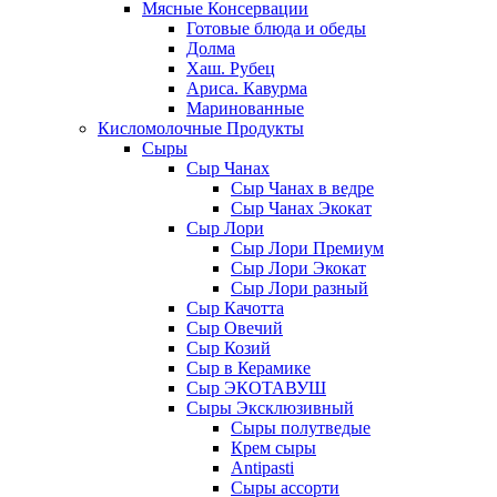
Мясные Консервации
Готовые блюда и обеды
Долма
Хаш. Рубец
Ариса. Кавурма
Маринованные
Кисломолочные Продукты
Сыры
Сыр Чанах
Сыр Чанах в ведре
Сыр Чанах Экокат
Сыр Лори
Сыр Лори Премиум
Сыр Лори Экокат
Сыр Лори разный
Сыр Качотта
Сыр Овечий
Сыр Козий
Сыр в Керамике
Сыр ЭКОТАВУШ
Сыры Эксклюзивный
Сыры полутведые
Крем сыры
Antipasti
Сыры ассорти