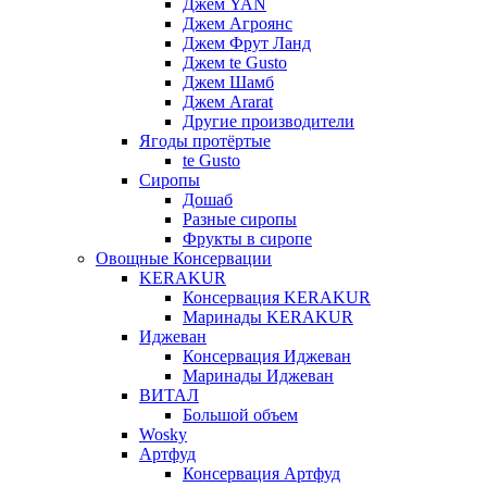
Джем YAN
Джем Агроянс
Джем Фрут Ланд
Джем te Gusto
Джем Шамб
Джем Ararat
Другие производители
Ягоды протёртые
te Gusto
Сиропы
Дошаб
Разные сиропы
Фрукты в сиропе
Овощные Консервации
KERAKUR
Консервация KERAKUR
Маринады KERAKUR
Иджеван
Консервация Иджеван
Маринады Иджеван
ВИТАЛ
Большой объем
Wosky
Артфуд
Консервация Артфуд