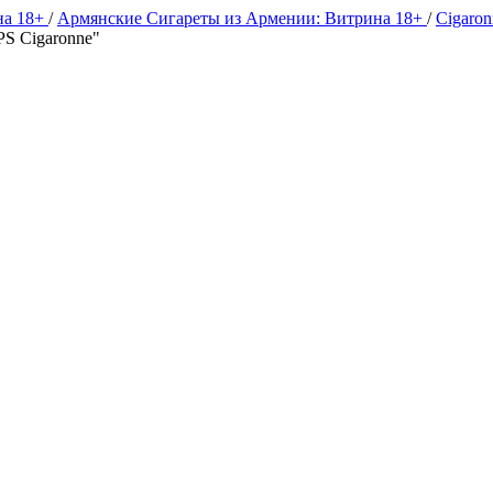
на 18+
/
Армянские Сигареты из Армении: Витрина 18+
/
Cigaro
PS Cigaronne"