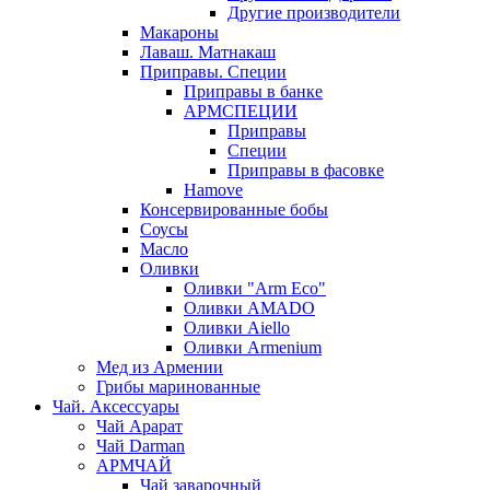
Другие производители
Макароны
Лаваш. Матнакаш
Приправы. Специи
Приправы в банке
АРМСПЕЦИИ
Приправы
Специи
Приправы в фасовке
Hamove
Консервированные бобы
Соусы
Масло
Оливки
Оливки "Arm Eco"
Оливки AMADO
Оливки Aiello
Оливки Armenium
Мед из Армении
Грибы маринованные
Чай. Аксессуары
Чай Арарат
Чай Darman
АРМЧАЙ
Чай заварочный