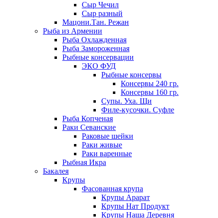
Сыр Чечил
Сыр разный
Мацони.Тан. Режан
Рыба из Армении
Рыба Охлажденная
Рыба Замороженная
Рыбные консервации
ЭКО ФУД
Рыбные консервы
Консервы 240 гр.
Консервы 160 гр.
Супы. Уха. Щи
Филе-кусочки. Суфле
Рыба Копченая
Раки Севанские
Раковые шейки
Раки живые
Раки варенные
Рыбная Икра
Бакалея
Крупы
Фасованная крупа
Крупы Арарат
Крупы Нат Продукт
Крупы Наша Деревня