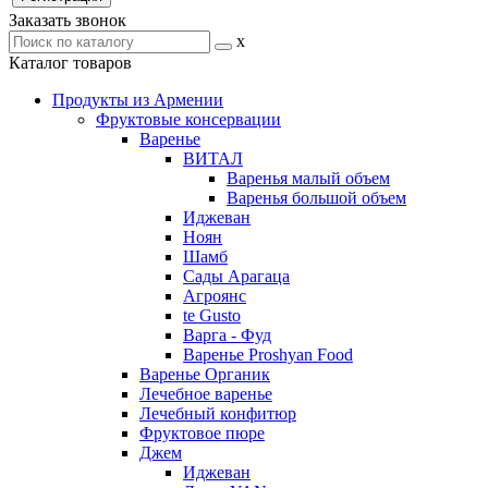
Заказать звонок
x
Каталог товаров
Продукты из Армении
Фруктовые консервации
Варенье
ВИТАЛ
Варенья малый объем
Варенья большой объем
Иджеван
Ноян
Шамб
Сады Арагаца
Агроянс
te Gusto
Варга - Фуд
Варенье Proshyan Food
Варенье Органик
Лечебное варенье
Лечебный конфитюр
Фруктовое пюре
Джем
Иджеван