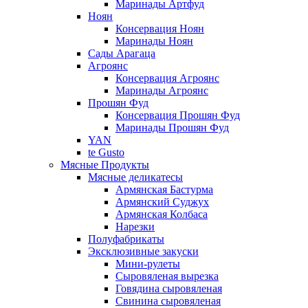
Маринады Артфуд
Ноян
Консервация Ноян
Маринады Ноян
Сады Арагаца
Агроянс
Консервация Агроянс
Маринады Агроянс
Прошян Фуд
Консервация Прошян Фуд
Маринады Прошян Фуд
YAN
te Gusto
Мясные Продукты
Мясные деликатесы
Армянская Бастурма
Армянский Суджух
Армянская Колбаса
Нарезки
Полуфабрикаты
Эксклюзивные закуски
Мини-рулеты
Сыровяленая вырезка
Говядина сыровяленая
Свинина сыровяленая