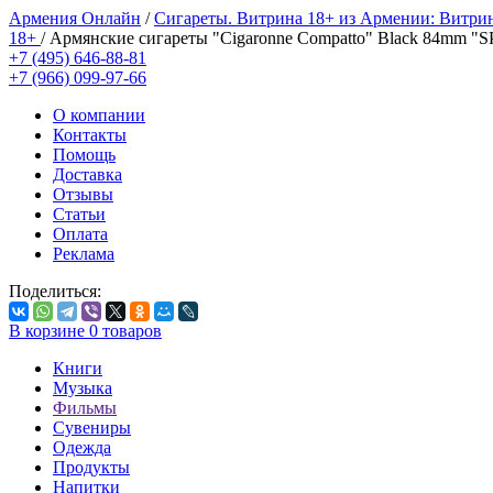
Армения Онлайн
/
Сигареты. Витрина 18+ из Армении: Витри
18+
/
Армянские сигареты "Cigaronne Compatto" Black 84mm "S
+7 (495) 646-88-81
+7 (966) 099-97-66
О компании
Контакты
Помощь
Доставка
Отзывы
Статьи
Оплата
Реклама
Поделиться:
В корзине
0
товаров
Книги
Музыка
Фильмы
Сувениры
Одежда
Продукты
Напитки