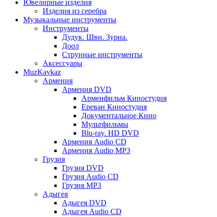
Ювелирные изделия
Изделия из серебра
Музыкальные инструменты
Инструменты
Дудук. Шви. Зурна.
Доол
Струнные инструменты
Аксессуары
MuzKavkaz
Армения
Армения DVD
Арменфильм Киностудия
Ереван Киностудия
Документальное Кино
Мультфильмы
Blu-ray. HD DVD
Армения Audio CD
Армения Audio MP3
Грузия
Грузия DVD
Грузия Audio CD
Грузия MP3
Адыгея
Адыгея DVD
Адыгея Audio CD