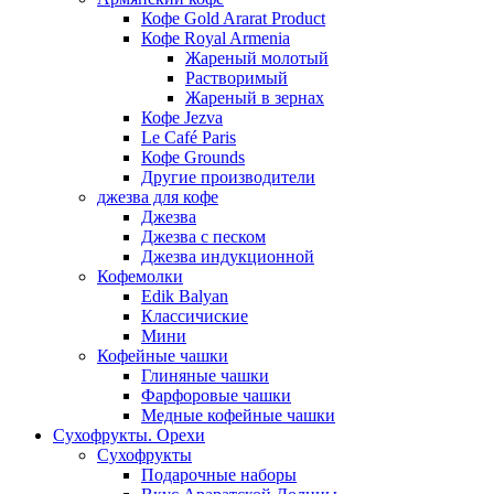
Кофе Gold Ararat Product
Кофе Royal Armenia
Жареный молотый
Растворимый
Жареный в зернах
Кофе Jezva
Le Café Paris
Кофе Grounds
Другие производители
джезва для кофе
Джезва
Джезва с песком
Джезва индукционной
Кофемолки
Edik Balyan
Классичиские
Мини
Кофейные чашки
Глиняные чашки
Фарфоровые чашки
Медные кофейные чашки
Сухофрукты. Орехи
Сухофрукты
Подарочные наборы