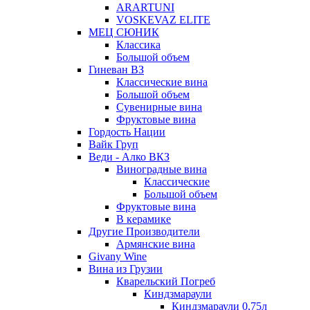
ARARTUNI
VOSKEVAZ ELITE
МЕЦ СЮНИК
Классика
Большой объем
Гиневан ВЗ
Классические вина
Большой объем
Сувенирные вина
Фруктовые вина
Гордость Нации
Вайк Груп
Веди - Алко ВКЗ
Виноградные вина
Классические
Большой объем
Фруктовые вина
В керамике
Другие Производители
Армянские вина
Givany Wine
Вина из Грузии
Кварельский Погреб
Киндзмараули
Киндзмараули 0,75л