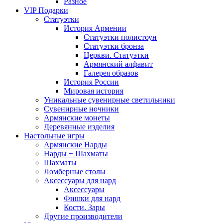
Разное
VIP Подарки
Статуэтки
История Армении
Статуэтки полистоун
Статуэтки бронза
Церкви. Статуэтки
Армянский алфавит
Галерея образов
История России
Мировая история
Уникальные сувенирные светильники
Сувенирные ночники
Армянские монеты
Деревянные изделия
Настольные игры
Армянские Нарды
Нарды + Шахматы
Шахматы
Ломберные столы
Аксессуары для нард
Аксессуары
Фишки для нард
Кости. Зары
Другие производители