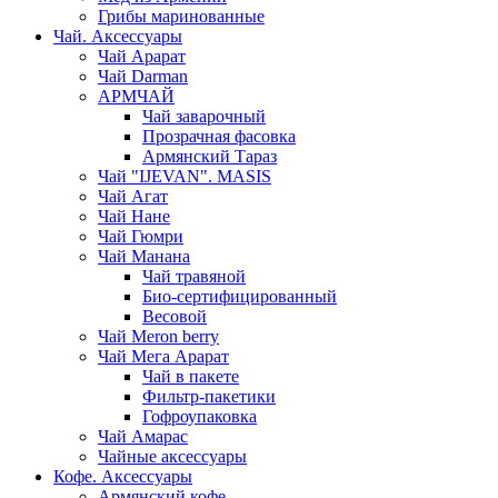
Грибы маринованные
Чай. Аксессуары
Чай Арарат
Чай Darman
АРМЧАЙ
Чай заварочный
Прозрачная фасовка
Армянский Тараз
Чай "IJEVAN". MASIS
Чай Агат
Чай Нане
Чай Гюмри
Чай Манана
Чай травяной
Био-сертифицированный
Весовой
Чай Meron berry
Чай Мега Арарат
Чай в пакете
Фильтр-пакетики
Гофроупаковка
Чай Амарас
Чайные аксессуары
Кофе. Аксессуары
Армянский кофе