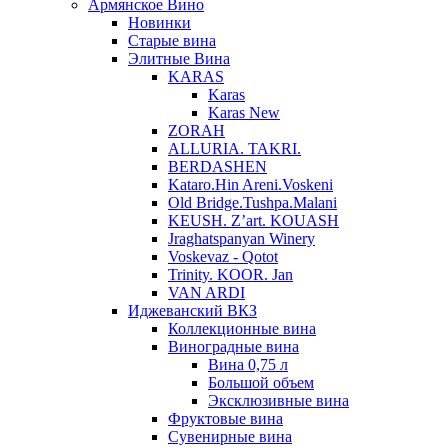
Армянское Вино
Новинки
Старые вина
Элитные Вина
KARAS
Karas
Karas New
ZORAH
ALLURIA. TAKRI.
BERDASHEN
Kataro.Hin Areni.Voskeni
Old Bridge.Tushpa.Malani
KEUSH. Z’art. KOUASH
Jraghatspanyan Winery
Voskevaz - Qotot
Trinity. KOOR. Jan
VAN ARDI
Иджеванский ВКЗ
Коллекционные вина
Виноградные вина
Вина 0,75 л
Большой объем
Эксклюзивные вина
Фруктовые вина
Cувенирные вина