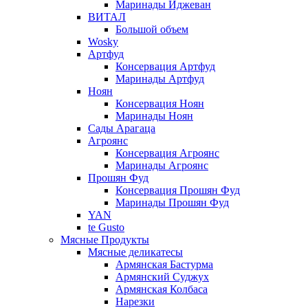
Маринады Иджеван
ВИТАЛ
Большой объем
Wosky
Артфуд
Консервация Артфуд
Маринады Артфуд
Ноян
Консервация Ноян
Маринады Ноян
Сады Арагаца
Агроянс
Консервация Агроянс
Маринады Агроянс
Прошян Фуд
Консервация Прошян Фуд
Маринады Прошян Фуд
YAN
te Gusto
Мясные Продукты
Мясные деликатесы
Армянская Бастурма
Армянский Суджух
Армянская Колбаса
Нарезки