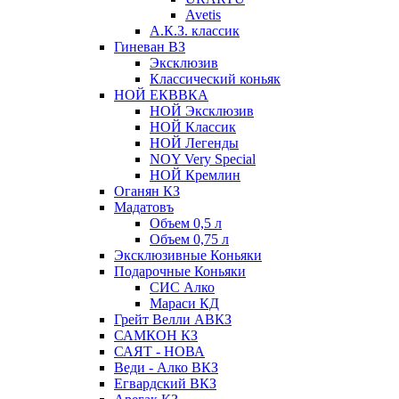
Avetis
А.К.З. классик
Гиневан ВЗ
Эксклюзив
Классический коньяк
НОЙ ЕКВВКА
НОЙ Эксклюзив
НОЙ Классик
НОЙ Легенды
NOY Very Speсial
НОЙ Кремлин
Оганян КЗ
Мадатовъ
Объем 0,5 л
Объем 0,75 л
Эксклюзивные Коньяки
Подарочные Коньяки
СИС Алко
Мараси КД
Грейт Велли АВКЗ
САМКОН КЗ
САЯТ - НОВА
Веди - Алко ВКЗ
Егвардский ВКЗ