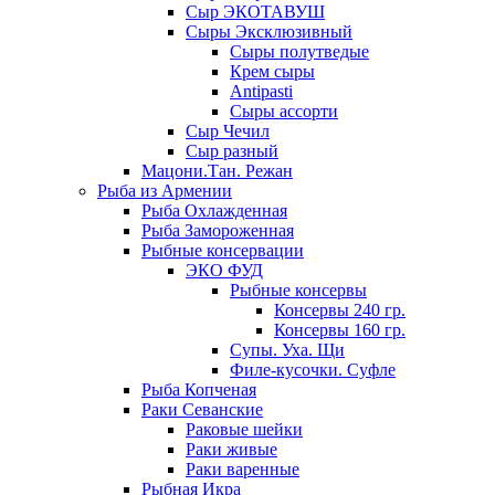
Сыр ЭКОТАВУШ
Сыры Эксклюзивный
Сыры полутведые
Крем сыры
Antipasti
Сыры ассорти
Сыр Чечил
Сыр разный
Мацони.Тан. Режан
Рыба из Армении
Рыба Охлажденная
Рыба Замороженная
Рыбные консервации
ЭКО ФУД
Рыбные консервы
Консервы 240 гр.
Консервы 160 гр.
Супы. Уха. Щи
Филе-кусочки. Суфле
Рыба Копченая
Раки Севанские
Раковые шейки
Раки живые
Раки варенные
Рыбная Икра