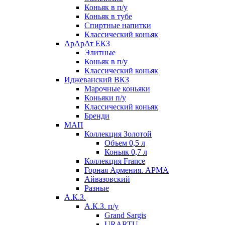
Коньяк в п/у
Коньяк в тубе
Спиртные напитки
Классический коньяк
АрАрАт ЕКЗ
Элитные
Коньяк в п/у
Классический коньяк
Иджеванский ВКЗ
Марочные коньяки
Коньяки п/у
Классический коньяк
Бренди
МАП
Коллекция Золотой
Объем 0,5 л
Коньяк 0,7 л
Коллекция France
Горная Армения. АРМА
Айвазовский
Разные
А.К.З.
А.К.З. п/у
Grand Sargis
URARTU