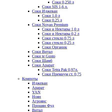
Соки 0,250 л
Соки SIS 1,6 л.
Соки Иджеван
Соки 1.0 л
Соки 0.25 л
Соки Noyan Premium
Соки и Нектары 1,0 л
Соки и Нектары 0,2 л
Соки стекло 0,75 л
Соки стекло 0,25 л
Соки Органик
Соки Витал
Соки te Gusto
Соки Шамб
Соки Арарат
Соки Tetra Pak 0,97л.
Соки Премиум ст. 0,75
Компоты
Иджеван
Арарат
YAN
Ноян
Агроянс
Прошян Фуд
Витал