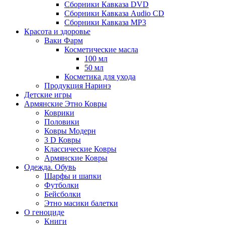
Сборники Кавказа DVD
Сборники Кавказа Audio CD
Сборники Кавказа MP3
Красота и здоровье
Ваки Фарм
Косметические масла
100 мл
50 мл
Косметика для ухода
Продукция Наринэ
Детские игры
Армянские Этно Ковры
Коврики
Половики
Ковры Модерн
3 D Ковры
Классические Ковры
Армянские Ковры
Одежда. Обувь
Шарфы и шапки
Футболки
Бейсболки
Этно масики балетки
О геноциде
Книги