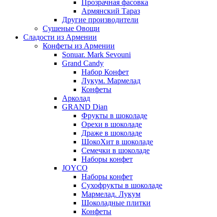
Прозрачная фасовка
Армянский Тараз
Другие производители
Сушеные Овощи
Сладости из Армении
Конфеты из Армении
Sonuar. Mark Sevouni
Grand Candy
Набор Конфет
Лукум. Мармелад
Конфеты
Арколад
GRAND Dian
Фрукты в шоколаде
Орехи в шоколаде
Драже в шоколаде
ШокоХит в шоколаде
Семечки в шоколаде
Наборы конфет
JOYCO
Наборы конфет
Сухофрукты в шоколаде
Мармелад. Лукум
Шоколадные плитки
Конфеты