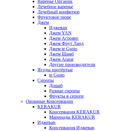
Варенье Органик
Лечебное варенье
Лечебный конфитюр
Фруктовое пюре
Джем
Иджеван
Джем YAN
Джем Агроянс
Джем Фрут Ланд
Джем te Gusto
Джем Шамб
Джем Ararat
Другие производители
Ягоды протёртые
te Gusto
Сиропы
Дошаб
Разные сиропы
Фрукты в сиропе
Овощные Консервации
KERAKUR
Консервация KERAKUR
Маринады KERAKUR
Иджеван
Консервация Иджеван