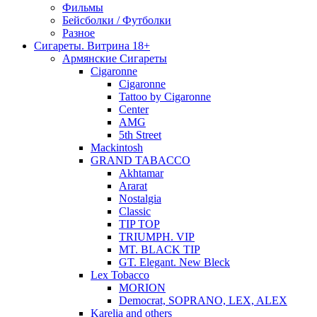
Фильмы
Бейсболки / Футболки
Разное
Сигареты. Витрина 18+
Армянские Сигареты
Cigaronne
Cigaronne
Tattoo by Cigaronne
Center
AMG
5th Street
Mackintosh
GRAND TABACCO
Akhtamar
Ararat
Nostalgia
Classic
TIP TOP
TRIUMPH. VIP
MT. BLACK TIP
GT. Elegant. New Bleck
Lex Tobacco
MORION
Democrat, SOPRANO, LEX, ALEX
Karelia and others