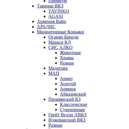
Премиум
Тавинко ВКЗ
TAVINKO
AGASI
Армения Вайн
АРАДИС
Миниатюрные Коньяки
Оганян Бренди
Мараси КД
СИС АЛКО
Животные
Храмы
Разные
Мадатовъ
МАП
Арамэ
Золотой
Армина
Айвазовский
Прошянский КЗ
Классические
Сувенирные
Грейт Велли АВКЗ
Иджеванский ВКЗ
Разные