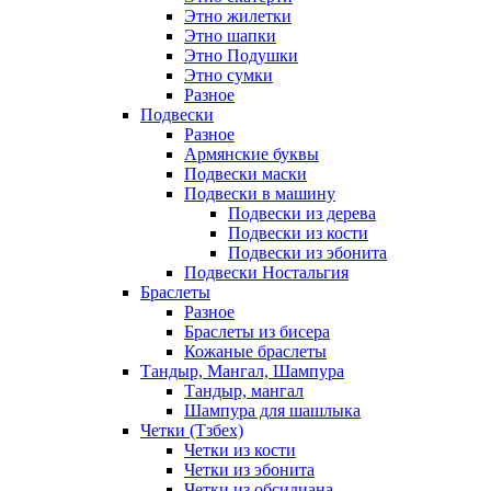
Этно жилетки
Этно шапки
Этно Подушки
Этно сумки
Разное
Подвески
Разное
Армянские буквы
Подвески маски
Подвески в машину
Подвески из дерева
Подвески из кости
Подвески из эбонита
Подвески Ностальгия
Браслеты
Разное
Браслеты из бисера
Кожаные браслеты
Тандыр, Мангал, Шампура
Тандыр, мангал
Шампура для шашлыка
Четки (Тзбех)
Четки из кости
Четки из эбонита
Четки из обсидиана