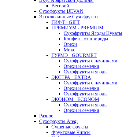
Вкус Араратской Долины
Весовой
Сухофрукты IJEVAN
Эксклюзивные Сухофрукты
ГИФТ - GIFT
ПРЕМИУМ - PREMIUM
Сухофрукты Ягоды Цукаты
Конфеты от природы
Орехи
Микс
ГУРМЭ - GOURMET
Сухофрукты с начинками
Орехи и семечки
Сухофрукты и ягоды
ЭКСТРА - EXTRA
Сухофрукты с начинками
Орехи и семечки
Сухофрукты и ягоды
ЭКОНОМ - ECONOM
Сухофрукты и ягоды
Орехи и семечки
Разное
Сухофрукты Aregi
Сушеные фрукты
Фруктовые Чипсы