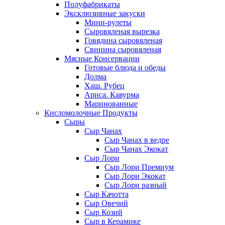
Полуфабрикаты
Эксклюзивные закуски
Мини-рулеты
Сыровяленая вырезка
Говядина сыровяленая
Свинина сыровяленая
Мясные Консервации
Готовые блюда и обеды
Долма
Хаш. Рубец
Ариса. Кавурма
Маринованные
Кисломолочные Продукты
Сыры
Сыр Чанах
Сыр Чанах в ведре
Сыр Чанах Экокат
Сыр Лори
Сыр Лори Премиум
Сыр Лори Экокат
Сыр Лори разный
Сыр Качотта
Сыр Овечий
Сыр Козий
Сыр в Керамике