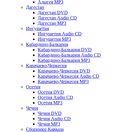
Адыгея MP3
Дагестан
Дагестан DVD
Дагестан Audio CD
Дагестан MP3
Ингушетия
Ингушетия Audio CD
Ингушетия MP3
Кабардино-Балкария
Кабардино-Балкария DVD
Кабардино-Балкария Audio CD
Кабардино-Балкария MP3
Карачаево-Черкесия
Карачаево-Черкесия DVD
Карачаево-Черкесия Audio CD
Карачаево-Черкесия MP3
Осетия
Осетия DVD
Осетия Audio CD
Осетия MP3
Чечня
Чечня DVD
Чечня Audio CD
Чечня MP3
Сборники Кавказа