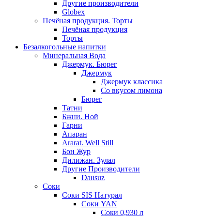
Другие производители
Globex
Печёная продукция. Торты
Печёная продукция
Торты
Безалкогольные напитки
Минеральная Вода
Джермук. Бюрег
Джермук
Джермук классика
Со вкусом лимона
Бюрег
Татни
Бжни. Ной
Гарни
Апаран
Ararat. Well Still
Бон Жур
Дилижан. Зулал
Другие Производители
Dausuz
Соки
Соки SIS Натурал
Соки YAN
Соки 0,930 л