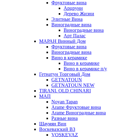
Фруктовые вина
Арцруни
Дерево Жизни
Элитные Вина
Виноградные вина
Виноградные вина
Арт Палас
МАРАН Винный Дом
Фруктовые вина
Виноградные вина
Вино в керамике
Вино в керамике
Вино в керамике п/у
Гетнатун Торговый Дом
GETNATOUN
GETNATOUN NEW
TIRANI. OLD CHINARI
МАП
Noyan Tapan
Arame Фруктовые вина
Arame Виноградные вина
Разные вина
Шаумян Вин
Воскевазский ВЗ
VOSKEVAZ