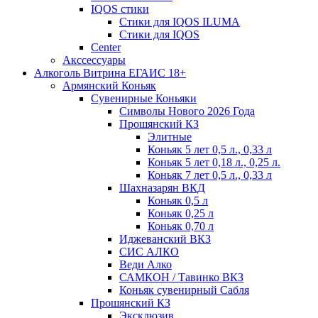
IQOS стики
Стики для IQOS ILUMA
Стики для IQOS
Сenter
Акссессуары
Алкоголь Витрина ЕГАИС 18+
Армянский Коньяк
Сувенирные Коньяки
Символы Нового 2026 Года
Прошянский КЗ
Элитные
Коньяк 5 лет 0,5 л., 0,33 л
Коньяк 5 лет 0,18 л., 0,25 л.
Коньяк 7 лет 0,5 л., 0,33 л
Шахназарян ВКД
Коньяк 0,5 л
Коньяк 0,25 л
Коньяк 0,70 л
Иджеванский ВКЗ
СИС АЛКО
Веди Алко
САМКОН / Тавинко ВКЗ
Коньяк сувенирный Сабля
Прошянский КЗ
Эксклюзив