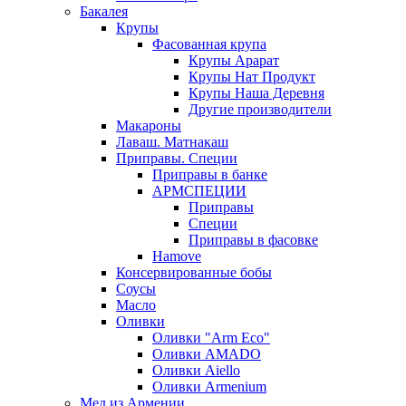
Бакалея
Крупы
Фасованная крупа
Крупы Арарат
Крупы Нат Продукт
Крупы Наша Деревня
Другие производители
Макароны
Лаваш. Матнакаш
Приправы. Специи
Приправы в банке
АРМСПЕЦИИ
Приправы
Специи
Приправы в фасовке
Hamove
Консервированные бобы
Соусы
Масло
Оливки
Оливки "Arm Eco"
Оливки AMADO
Оливки Aiello
Оливки Armenium
Мед из Армении