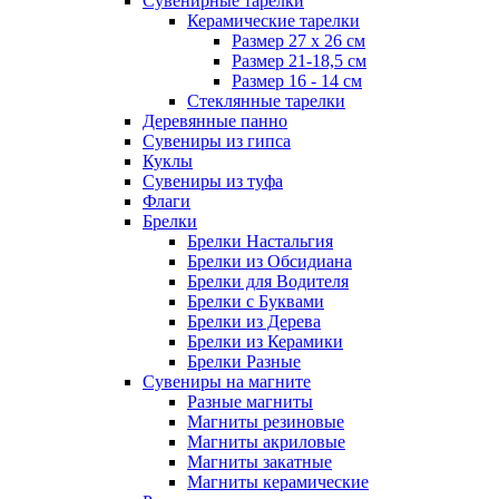
Сувенирные тарелки
Керамические тарелки
Размер 27 х 26 см
Размер 21-18,5 см
Размер 16 - 14 см
Стеклянные тарелки
Деревянные панно
Сувениры из гипса
Куклы
Сувениры из туфа
Флаги
Брелки
Брелки Настальгия
Брелки из Обсидиана
Брелки для Водителя
Брелки с Буквами
Брелки из Дерева
Брелки из Керамики
Брелки Разные
Сувениры на магните
Разные магниты
Магниты резиновые
Магниты акриловые
Магниты закатные
Магниты керамические