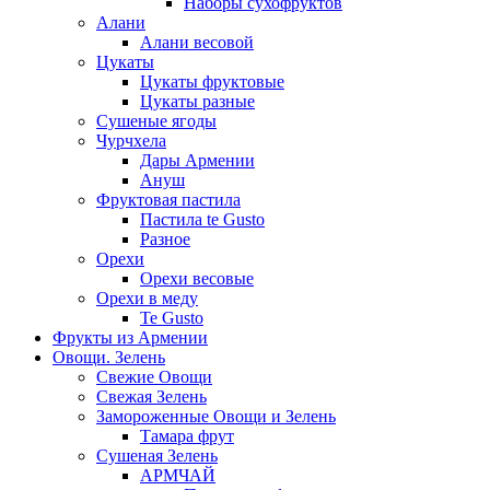
Наборы сухофруктов
Алани
Алани весовой
Цукаты
Цукаты фруктовые
Цукаты разные
Сушеные ягоды
Чурчхела
Дары Армении
Ануш
Фруктовая пастила
Пастила te Gusto
Разное
Орехи
Орехи весовые
Орехи в меду
Te Gusto
Фрукты из Армении
Овощи. Зелень
Свежие Овощи
Свежая Зелень
Замороженные Овощи и Зелень
Тамара фрут
Сушеная Зелень
АРМЧАЙ