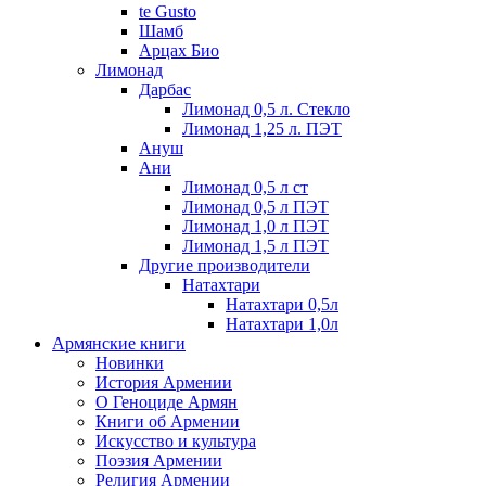
te Gusto
Шамб
Арцах Био
Лимонад
Дарбас
Лимонад 0,5 л. Стекло
Лимонад 1,25 л. ПЭТ
Ануш
Ани
Лимонад 0,5 л ст
Лимонад 0,5 л ПЭТ
Лимонад 1,0 л ПЭТ
Лимонад 1,5 л ПЭТ
Другие производители
Натахтари
Натахтари 0,5л
Натахтари 1,0л
Армянские книги
Новинки
История Армении
О Геноциде Армян
Книги об Армении
Иcкусство и культура
Поэзия Армении
Религия Армении