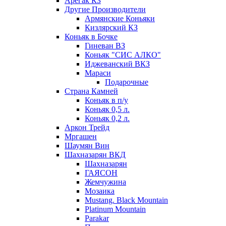
Арегак КЗ
Другие Производители
Армянские Коньяки
Кизлярский КЗ
Коньяк в Бочке
Гиневан ВЗ
Коньяк "СИС АЛКО"
Иджеванский ВКЗ
Мараси
Подарочные
Страна Камней
Коньяк в п/у
Коньяк 0,5 л.
Коньяк 0,2 л.
Аркон Трейд
Мргашен
Шаумян Вин
Шахназарян ВКД
Шахназарян
ГАЯСОН
Жемчужина
Мозаика
Mustang. Black Mountain
Platinum Mountain
Parakar