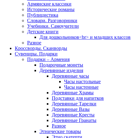
Армянские классики
Исторические романы
Публицистика
Словари. Разговорники
Учебники. Самоучители
Детские книги
Для дошкольников<br> и младших классов
Разное
Кроссворды. Сканворды
Сувениры. Подарки
Подарки – Армения
Подарочные монеты
Деревянные изделия
Деревянные часы
Часы настольные
Часы настенные
Деревянные Храмы
Подставки для напитков
Деревянные Тарелки
Деревянные Вазы
Деревянные Кресты
Деревянные Гранаты
Разное
Этнические товары
Этно скатерти