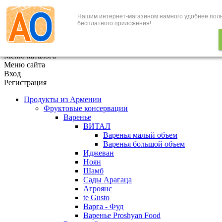
Нашим интернет-магазином намного удобнее пол
+7 (495) 646-888-1
бесплатного приложения!
В корзине
0
товаров
x
Меню каталога
Меню сайта
Вход
Регистрация
Продукты из Армении
Фруктовые консервации
Варенье
ВИТАЛ
Варенья малый объем
Варенья большой объем
Иджеван
Ноян
Шамб
Сады Арагаца
Агроянс
te Gusto
Варга - Фуд
Варенье Proshyan Food