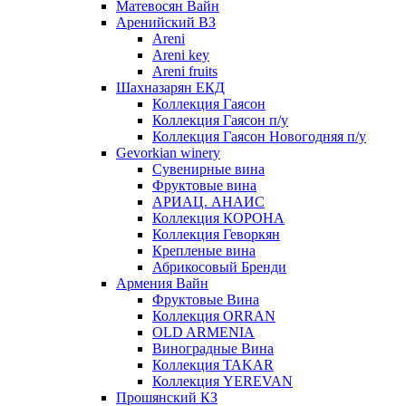
Матевосян Вайн
Аренийский ВЗ
Areni
Areni key
Areni fruits
Шахназарян ЕКД
Коллекция Гаясон
Коллекция Гаясон п/у
Коллекция Гаясон Новогодняя п/у
Gevorkian winery
Сувенирные вина
Фруктовые вина
АРИАЦ. АНАИС
Коллекция КОРОНА
Коллекция Геворкян
Крепленые вина
Абрикосовый Бренди
Армения Вайн
Фруктовые Вина
Коллекция ORRAN
OLD ARMENIA
Виноградные Вина
Коллекция TAKAR
Коллекция YEREVAN
Прошянский КЗ