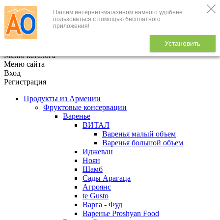
Нашим интернет-магазином намного удобнее
+7 (495) 646-888-1
пользоваться с помощью бесплатного
приложения!
В корзине
0
товаров
Установить
x
Меню каталога
Меню сайта
Вход
Регистрация
Продукты из Армении
Фруктовые консервации
Варенье
ВИТАЛ
Варенья малый объем
Варенья большой объем
Иджеван
Ноян
Шамб
Сады Арагаца
Агроянс
te Gusto
Варга - Фуд
Варенье Proshyan Food