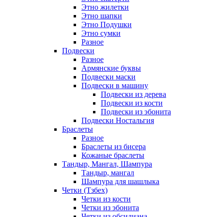
Этно жилетки
Этно шапки
Этно Подушки
Этно сумки
Разное
Подвески
Разное
Армянские буквы
Подвески маски
Подвески в машину
Подвески из дерева
Подвески из кости
Подвески из эбонита
Подвески Ностальгия
Браслеты
Разное
Браслеты из бисера
Кожаные браслеты
Тандыр, Мангал, Шампура
Тандыр, мангал
Шампура для шашлыка
Четки (Тзбех)
Четки из кости
Четки из эбонита
Четки из обсидиана