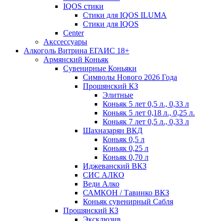
IQOS стики
Стики для IQOS ILUMA
Стики для IQOS
Сenter
Акссессуары
Алкоголь Витрина ЕГАИС 18+
Армянский Коньяк
Сувенирные Коньяки
Символы Нового 2026 Года
Прошянский КЗ
Элитные
Коньяк 5 лет 0,5 л., 0,33 л
Коньяк 5 лет 0,18 л., 0,25 л.
Коньяк 7 лет 0,5 л., 0,33 л
Шахназарян ВКД
Коньяк 0,5 л
Коньяк 0,25 л
Коньяк 0,70 л
Иджеванский ВКЗ
СИС АЛКО
Веди Алко
САМКОН / Тавинко ВКЗ
Коньяк сувенирный Сабля
Прошянский КЗ
Эксклюзив