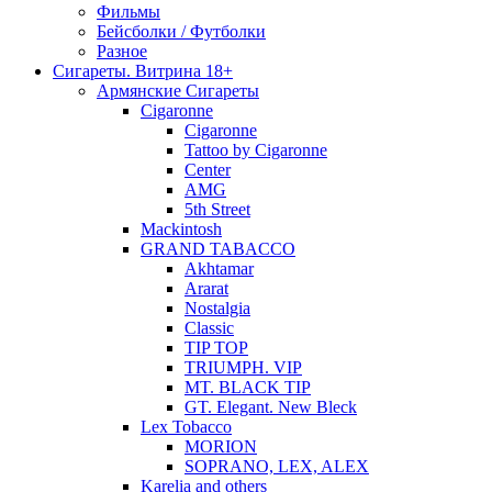
Фильмы
Бейсболки / Футболки
Разное
Сигареты. Витрина 18+
Армянские Сигареты
Cigaronne
Cigaronne
Tattoo by Cigaronne
Center
AMG
5th Street
Mackintosh
GRAND TABACCO
Akhtamar
Ararat
Nostalgia
Classic
TIP TOP
TRIUMPH. VIP
MT. BLACK TIP
GT. Elegant. New Bleck
Lex Tobacco
MORION
SOPRANO, LEX, ALEX
Karelia and others