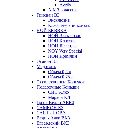
Avetis
А.К.З. классик
Гиневан ВЗ
Эксклюзив
Классический коньяк
НОЙ ЕКВВКА
НОЙ Эксклюзив
НОЙ Классик
НОЙ Легенды
NOY Very Speсial
НОЙ Кремлин
Оганян КЗ
Мадатовъ
Объем 0,5 л
Объем 0,75 л
Эксклюзивные Коньяки
Подарочные Коньяки
СИС Алко
Мараси КД
Грейт Велли АВКЗ
САМКОН КЗ
САЯТ - НОВА
Веди - Алко ВКЗ
Егвардский ВКЗ