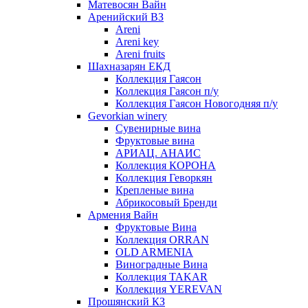
Матевосян Вайн
Аренийский ВЗ
Areni
Areni key
Areni fruits
Шахназарян ЕКД
Коллекция Гаясон
Коллекция Гаясон п/у
Коллекция Гаясон Новогодняя п/у
Gevorkian winery
Сувенирные вина
Фруктовые вина
АРИАЦ. АНАИС
Коллекция КОРОНА
Коллекция Геворкян
Крепленые вина
Абрикосовый Бренди
Армения Вайн
Фруктовые Вина
Коллекция ORRAN
OLD ARMENIA
Виноградные Вина
Коллекция TAKAR
Коллекция YEREVAN
Прошянский КЗ