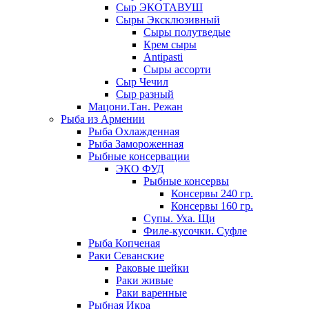
Сыр ЭКОТАВУШ
Сыры Эксклюзивный
Сыры полутведые
Крем сыры
Antipasti
Сыры ассорти
Сыр Чечил
Сыр разный
Мацони.Тан. Режан
Рыба из Армении
Рыба Охлажденная
Рыба Замороженная
Рыбные консервации
ЭКО ФУД
Рыбные консервы
Консервы 240 гр.
Консервы 160 гр.
Супы. Уха. Щи
Филе-кусочки. Суфле
Рыба Копченая
Раки Севанские
Раковые шейки
Раки живые
Раки варенные
Рыбная Икра