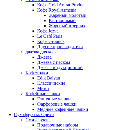
Кофе Gold Ararat Product
Кофе Royal Armenia
Жареный молотый
Растворимый
Жареный в зернах
Кофе Jezva
Le Café Paris
Кофе Grounds
Другие производители
джезва для кофе
Джезва
Джезва с песком
Джезва индукционной
Кофемолки
Edik Balyan
Классичиские
Мини
Кофейные чашки
Глиняные чашки
Фарфоровые чашки
Медные кофейные чашки
Сухофрукты. Орехи
Сухофрукты
Подарочные наборы