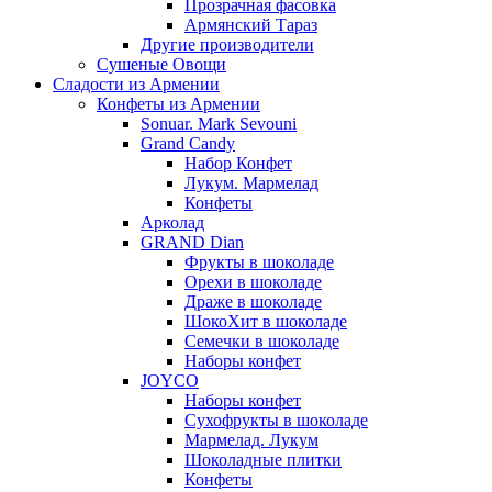
Прозрачная фасовка
Армянский Тараз
Другие производители
Сушеные Овощи
Сладости из Армении
Конфеты из Армении
Sonuar. Mark Sevouni
Grand Candy
Набор Конфет
Лукум. Мармелад
Конфеты
Арколад
GRAND Dian
Фрукты в шоколаде
Орехи в шоколаде
Драже в шоколаде
ШокоХит в шоколаде
Семечки в шоколаде
Наборы конфет
JOYCO
Наборы конфет
Сухофрукты в шоколаде
Мармелад. Лукум
Шоколадные плитки
Конфеты