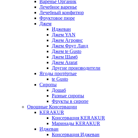
Варенье Органик
Лечебное варенье
Лечебный конфитюр
Фруктовое пюре
Джем
Иджеван
Джем YAN
Джем Агроянс
Джем Фрут Ланд
Джем te Gusto
Джем Шамб
Джем Ararat
Другие производители
Ягоды протёртые
te Gusto
Сиропы
Дошаб
Разные сиропы
Фрукты в сиропе
Овощные Консервации
KERAKUR
Консервация KERAKUR
Маринады KERAKUR
Иджеван
Консервация Иджеван