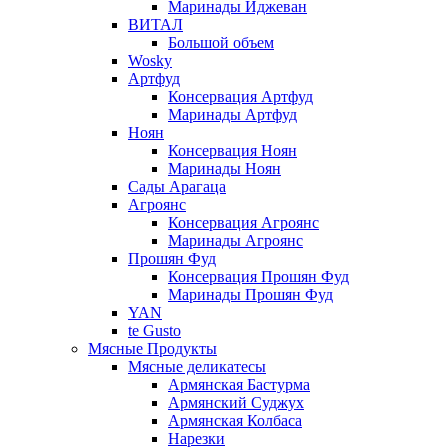
Маринады Иджеван
ВИТАЛ
Большой объем
Wosky
Артфуд
Консервация Артфуд
Маринады Артфуд
Ноян
Консервация Ноян
Маринады Ноян
Сады Арагаца
Агроянс
Консервация Агроянс
Маринады Агроянс
Прошян Фуд
Консервация Прошян Фуд
Маринады Прошян Фуд
YAN
te Gusto
Мясные Продукты
Мясные деликатесы
Армянская Бастурма
Армянский Суджух
Армянская Колбаса
Нарезки