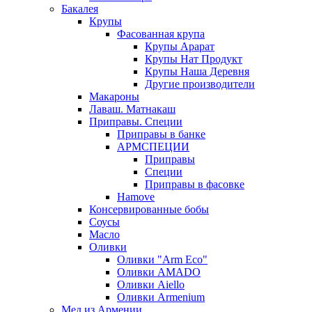
Бакалея
Крупы
Фасованная крупа
Крупы Арарат
Крупы Нат Продукт
Крупы Наша Деревня
Другие производители
Макароны
Лаваш. Матнакаш
Приправы. Специи
Приправы в банке
АРМСПЕЦИИ
Приправы
Специи
Приправы в фасовке
Hamove
Консервированные бобы
Соусы
Масло
Оливки
Оливки "Arm Eco"
Оливки AMADO
Оливки Aiello
Оливки Armenium
Мед из Армении