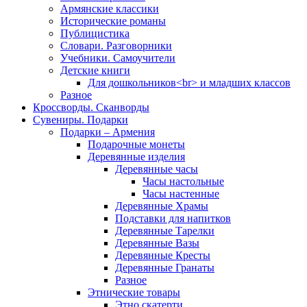
Армянские классики
Исторические романы
Публицистика
Словари. Разговорники
Учебники. Самоучители
Детские книги
Для дошкольников<br> и младших классов
Разное
Кроссворды. Сканворды
Сувениры. Подарки
Подарки – Армения
Подарочные монеты
Деревянные изделия
Деревянные часы
Часы настольные
Часы настенные
Деревянные Храмы
Подставки для напитков
Деревянные Тарелки
Деревянные Вазы
Деревянные Кресты
Деревянные Гранаты
Разное
Этнические товары
Этно скатерти