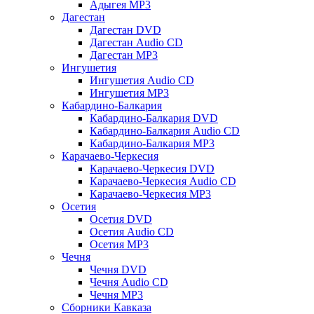
Адыгея MP3
Дагестан
Дагестан DVD
Дагестан Audio CD
Дагестан MP3
Ингушетия
Ингушетия Audio CD
Ингушетия MP3
Кабардино-Балкария
Кабардино-Балкария DVD
Кабардино-Балкария Audio CD
Кабардино-Балкария MP3
Карачаево-Черкесия
Карачаево-Черкесия DVD
Карачаево-Черкесия Audio CD
Карачаево-Черкесия MP3
Осетия
Осетия DVD
Осетия Audio CD
Осетия MP3
Чечня
Чечня DVD
Чечня Audio CD
Чечня MP3
Сборники Кавказа