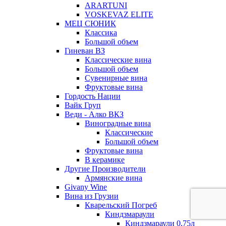
ARARTUNI
VOSKEVAZ ELITE
МЕЦ СЮНИК
Классика
Большой объем
Гиневан ВЗ
Классические вина
Большой объем
Сувенирные вина
Фруктовые вина
Гордость Нации
Вайк Груп
Веди - Алко ВКЗ
Виноградные вина
Классические
Большой объем
Фруктовые вина
В керамике
Другие Производители
Армянские вина
Givany Wine
Вина из Грузии
Кварельский Погреб
Киндзмараули
Киндзмараули 0,75л