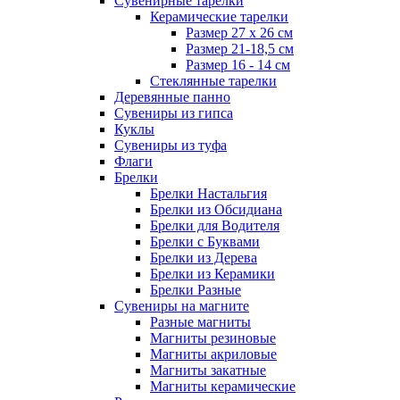
Сувенирные тарелки
Керамические тарелки
Размер 27 х 26 см
Размер 21-18,5 см
Размер 16 - 14 см
Стеклянные тарелки
Деревянные панно
Сувениры из гипса
Куклы
Сувениры из туфа
Флаги
Брелки
Брелки Настальгия
Брелки из Обсидиана
Брелки для Водителя
Брелки с Буквами
Брелки из Дерева
Брелки из Керамики
Брелки Разные
Сувениры на магните
Разные магниты
Магниты резиновые
Магниты акриловые
Магниты закатные
Магниты керамические