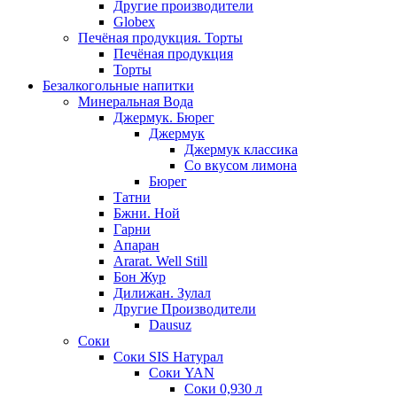
Другие производители
Globex
Печёная продукция. Торты
Печёная продукция
Торты
Безалкогольные напитки
Минеральная Вода
Джермук. Бюрег
Джермук
Джермук классика
Со вкусом лимона
Бюрег
Татни
Бжни. Ной
Гарни
Апаран
Ararat. Well Still
Бон Жур
Дилижан. Зулал
Другие Производители
Dausuz
Соки
Соки SIS Натурал
Соки YAN
Соки 0,930 л