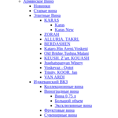
Армянское Вино
Новинки
Старые вина
Элитные Вина
KARAS
Karas
Karas New
ZORAH
ALLURIA. TAKRI.
BERDASHEN
Kataro.Hin Areni.Voskeni
Old Bridge.Tushpa.Malani
KEUSH. Z’art. KOUASH
Jraghatspanyan Winery
Voskevaz - Qotot
Trinity. KOOR. Jan
VAN ARDI
Иджеванский ВКЗ
Коллекционные вина
Виноградные вина
Вина 0,75 л
Большой объем
Эксклюзивные вина
Фруктовые вина
Cувенирные вина