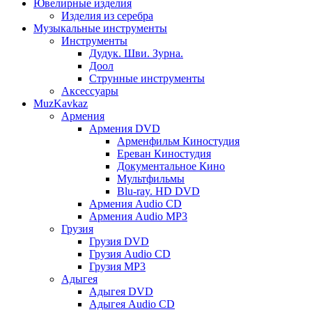
Ювелирные изделия
Изделия из серебра
Музыкальные инструменты
Инструменты
Дудук. Шви. Зурна.
Доол
Струнные инструменты
Аксессуары
MuzKavkaz
Армения
Армения DVD
Арменфильм Киностудия
Ереван Киностудия
Документальное Кино
Мультфильмы
Blu-ray. HD DVD
Армения Audio CD
Армения Audio MP3
Грузия
Грузия DVD
Грузия Audio CD
Грузия MP3
Адыгея
Адыгея DVD
Адыгея Audio CD