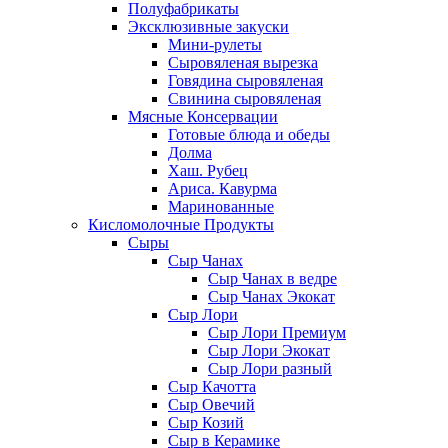
Полуфабрикаты
Эксклюзивные закуски
Мини-рулеты
Сыровяленая вырезка
Говядина сыровяленая
Свинина сыровяленая
Мясные Консервации
Готовые блюда и обеды
Долма
Хаш. Рубец
Ариса. Кавурма
Маринованные
Кисломолочные Продукты
Сыры
Сыр Чанах
Сыр Чанах в ведре
Сыр Чанах Экокат
Сыр Лори
Сыр Лори Премиум
Сыр Лори Экокат
Сыр Лори разный
Сыр Качотта
Сыр Овечий
Сыр Козий
Сыр в Керамике