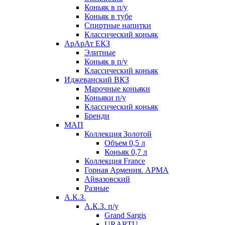
Коньяк в п/у
Коньяк в тубе
Спиртные напитки
Классический коньяк
АрАрАт ЕКЗ
Элитные
Коньяк в п/у
Классический коньяк
Иджеванский ВКЗ
Марочные коньяки
Коньяки п/у
Классический коньяк
Бренди
МАП
Коллекция Золотой
Объем 0,5 л
Коньяк 0,7 л
Коллекция France
Горная Армения. АРМА
Айвазовский
Разные
А.К.З.
А.К.З. п/у
Grand Sargis
URARTU