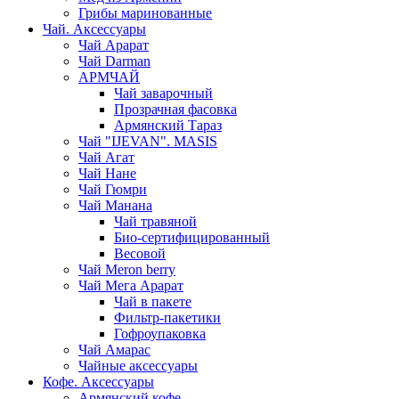
Грибы маринованные
Чай. Аксессуары
Чай Арарат
Чай Darman
АРМЧАЙ
Чай заварочный
Прозрачная фасовка
Армянский Тараз
Чай "IJEVAN". MASIS
Чай Агат
Чай Нане
Чай Гюмри
Чай Манана
Чай травяной
Био-сертифицированный
Весовой
Чай Meron berry
Чай Мега Арарат
Чай в пакете
Фильтр-пакетики
Гофроупаковка
Чай Амарас
Чайные аксессуары
Кофе. Аксессуары
Армянский кофе