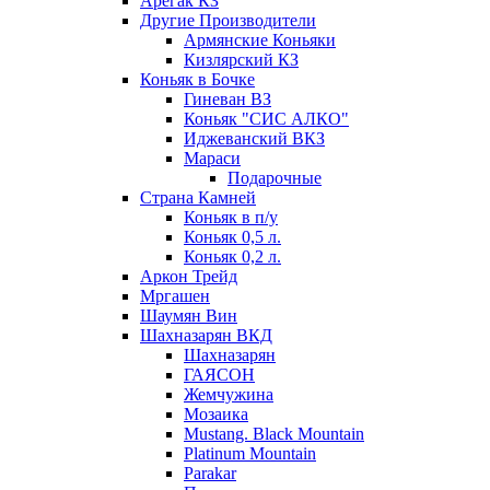
Арегак КЗ
Другие Производители
Армянские Коньяки
Кизлярский КЗ
Коньяк в Бочке
Гиневан ВЗ
Коньяк "СИС АЛКО"
Иджеванский ВКЗ
Мараси
Подарочные
Страна Камней
Коньяк в п/у
Коньяк 0,5 л.
Коньяк 0,2 л.
Аркон Трейд
Мргашен
Шаумян Вин
Шахназарян ВКД
Шахназарян
ГАЯСОН
Жемчужина
Мозаика
Mustang. Black Mountain
Platinum Mountain
Parakar