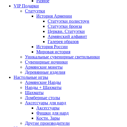
Разное
VIP Подарки
Статуэтки
История Армении
Статуэтки полистоун
Статуэтки бронза
Церкви. Статуэтки
Армянский алфавит
Галерея образов
История России
Мировая история
Уникальные сувенирные светильники
Сувенирные ночники
Армянские монеты
Деревянные изделия
Настольные игры
Армянские Нарды
Нарды + Шахматы
Шахматы
Ломберные столы
Аксессуары для нард
Аксессуары
Фишки для нард
Кости. Зары
Другие производители