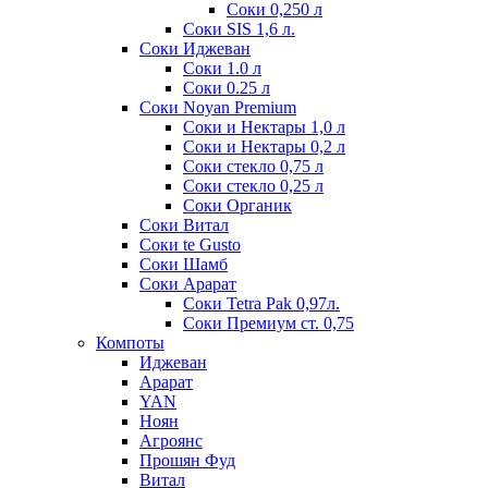
Соки 0,250 л
Соки SIS 1,6 л.
Соки Иджеван
Соки 1.0 л
Соки 0.25 л
Соки Noyan Premium
Соки и Нектары 1,0 л
Соки и Нектары 0,2 л
Соки стекло 0,75 л
Соки стекло 0,25 л
Соки Органик
Соки Витал
Соки te Gusto
Соки Шамб
Соки Арарат
Соки Tetra Pak 0,97л.
Соки Премиум ст. 0,75
Компоты
Иджеван
Арарат
YAN
Ноян
Агроянс
Прошян Фуд
Витал