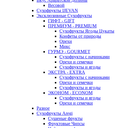
Вкус Араратской Долины
Весовой
Сухофрукты IJEVAN
Эксклюзивные Сухофрукты
ГИФТ - GIFT
ПРЕМИУМ - PREMIUM
Сухофрукты Ягоды Цукаты
Конфеты от природы
Орехи
Микс
ГУРМЭ - GOURMET
Сухофрукты с начинками
Орехи и семечки
Сухофрукты и ягоды
ЭКСТРА - EXTRA
Сухофрукты с начинками
Орехи и семечки
Сухофрукты и ягоды
ЭКОНОМ - ECONOM
Сухофрукты и ягоды
Орехи и семечки
Разное
Сухофрукты Aregi
Сушеные фрукты
Фруктовые Чипсы