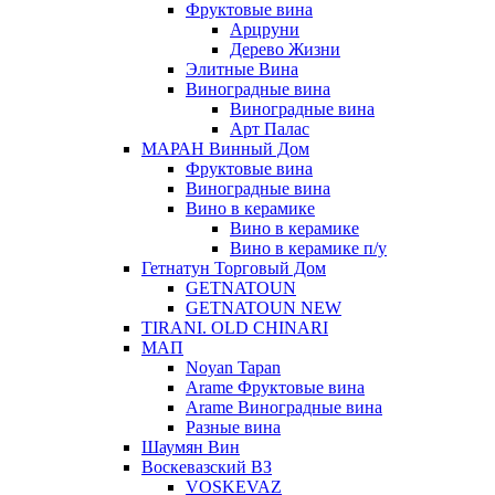
Фруктовые вина
Арцруни
Дерево Жизни
Элитные Вина
Виноградные вина
Виноградные вина
Арт Палас
МАРАН Винный Дом
Фруктовые вина
Виноградные вина
Вино в керамике
Вино в керамике
Вино в керамике п/у
Гетнатун Торговый Дом
GETNATOUN
GETNATOUN NEW
TIRANI. OLD CHINARI
МАП
Noyan Tapan
Arame Фруктовые вина
Arame Виноградные вина
Разные вина
Шаумян Вин
Воскевазский ВЗ
VOSKEVAZ