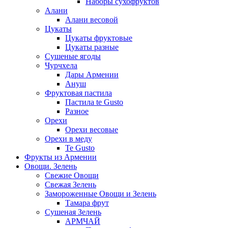
Наборы сухофруктов
Алани
Алани весовой
Цукаты
Цукаты фруктовые
Цукаты разные
Сушеные ягоды
Чурчхела
Дары Армении
Ануш
Фруктовая пастила
Пастила te Gusto
Разное
Орехи
Орехи весовые
Орехи в меду
Te Gusto
Фрукты из Армении
Овощи. Зелень
Свежие Овощи
Свежая Зелень
Замороженные Овощи и Зелень
Тамара фрут
Сушеная Зелень
АРМЧАЙ