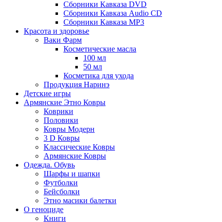
Сборники Кавказа DVD
Сборники Кавказа Audio CD
Сборники Кавказа MP3
Красота и здоровье
Ваки Фарм
Косметические масла
100 мл
50 мл
Косметика для ухода
Продукция Наринэ
Детские игры
Армянские Этно Ковры
Коврики
Половики
Ковры Модерн
3 D Ковры
Классические Ковры
Армянские Ковры
Одежда. Обувь
Шарфы и шапки
Футболки
Бейсболки
Этно масики балетки
О геноциде
Книги