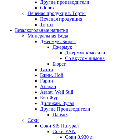
Другие производители
Globex
Печёная продукция. Торты
Печёная продукция
Торты
Безалкогольные напитки
Минеральная Вода
Джермук. Бюрег
Джермук
Джермук классика
Со вкусом лимона
Бюрег
Татни
Бжни. Ной
Гарни
Апаран
Ararat. Well Still
Бон Жур
Дилижан. Зулал
Другие Производители
Dausuz
Соки
Соки SIS Натурал
Соки YAN
Соки 0,930 л