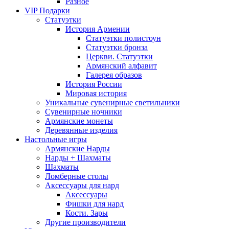
Разное
VIP Подарки
Статуэтки
История Армении
Статуэтки полистоун
Статуэтки бронза
Церкви. Статуэтки
Армянский алфавит
Галерея образов
История России
Мировая история
Уникальные сувенирные светильники
Сувенирные ночники
Армянские монеты
Деревянные изделия
Настольные игры
Армянские Нарды
Нарды + Шахматы
Шахматы
Ломберные столы
Аксессуары для нард
Аксессуары
Фишки для нард
Кости. Зары
Другие производители