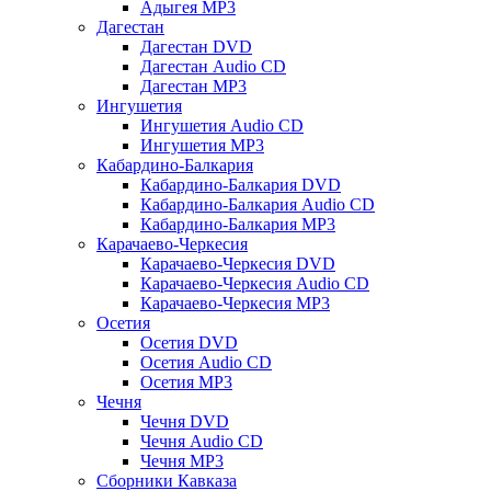
Адыгея MP3
Дагестан
Дагестан DVD
Дагестан Audio CD
Дагестан MP3
Ингушетия
Ингушетия Audio CD
Ингушетия MP3
Кабардино-Балкария
Кабардино-Балкария DVD
Кабардино-Балкария Audio CD
Кабардино-Балкария MP3
Карачаево-Черкесия
Карачаево-Черкесия DVD
Карачаево-Черкесия Audio CD
Карачаево-Черкесия MP3
Осетия
Осетия DVD
Осетия Audio CD
Осетия MP3
Чечня
Чечня DVD
Чечня Audio CD
Чечня MP3
Сборники Кавказа