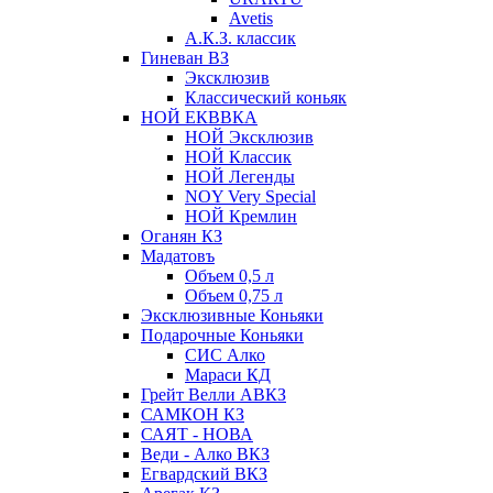
Avetis
А.К.З. классик
Гиневан ВЗ
Эксклюзив
Классический коньяк
НОЙ ЕКВВКА
НОЙ Эксклюзив
НОЙ Классик
НОЙ Легенды
NOY Very Speсial
НОЙ Кремлин
Оганян КЗ
Мадатовъ
Объем 0,5 л
Объем 0,75 л
Эксклюзивные Коньяки
Подарочные Коньяки
СИС Алко
Мараси КД
Грейт Велли АВКЗ
САМКОН КЗ
САЯТ - НОВА
Веди - Алко ВКЗ
Егвардский ВКЗ