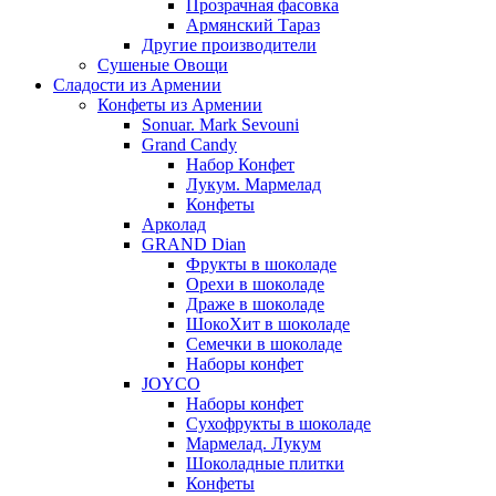
Прозрачная фасовка
Армянский Тараз
Другие производители
Сушеные Овощи
Сладости из Армении
Конфеты из Армении
Sonuar. Mark Sevouni
Grand Candy
Набор Конфет
Лукум. Мармелад
Конфеты
Арколад
GRAND Dian
Фрукты в шоколаде
Орехи в шоколаде
Драже в шоколаде
ШокоХит в шоколаде
Семечки в шоколаде
Наборы конфет
JOYCO
Наборы конфет
Сухофрукты в шоколаде
Мармелад. Лукум
Шоколадные плитки
Конфеты