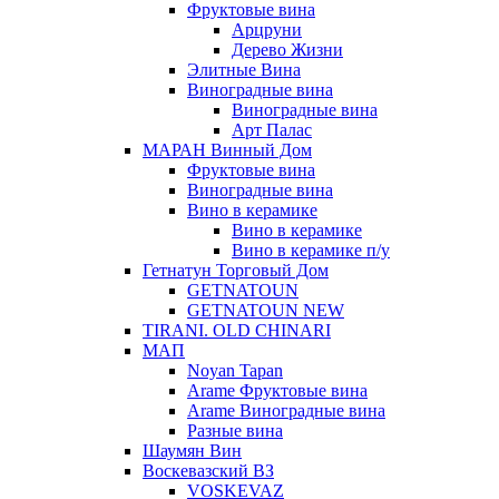
Фруктовые вина
Арцруни
Дерево Жизни
Элитные Вина
Виноградные вина
Виноградные вина
Арт Палас
МАРАН Винный Дом
Фруктовые вина
Виноградные вина
Вино в керамике
Вино в керамике
Вино в керамике п/у
Гетнатун Торговый Дом
GETNATOUN
GETNATOUN NEW
TIRANI. OLD CHINARI
МАП
Noyan Tapan
Arame Фруктовые вина
Arame Виноградные вина
Разные вина
Шаумян Вин
Воскевазский ВЗ
VOSKEVAZ