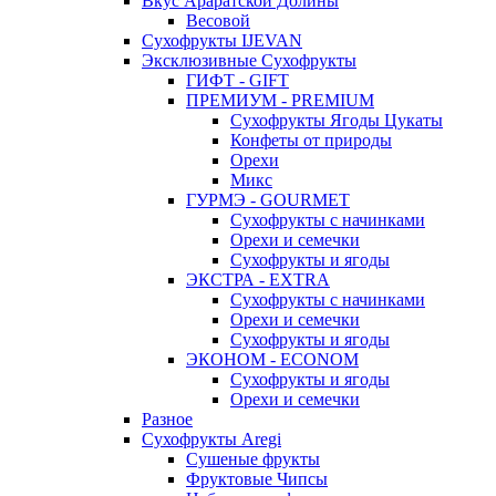
Вкус Араратской Долины
Весовой
Сухофрукты IJEVAN
Эксклюзивные Сухофрукты
ГИФТ - GIFT
ПРЕМИУМ - PREMIUM
Сухофрукты Ягоды Цукаты
Конфеты от природы
Орехи
Микс
ГУРМЭ - GOURMET
Сухофрукты с начинками
Орехи и семечки
Сухофрукты и ягоды
ЭКСТРА - EXTRA
Сухофрукты с начинками
Орехи и семечки
Сухофрукты и ягоды
ЭКОНОМ - ECONOM
Сухофрукты и ягоды
Орехи и семечки
Разное
Сухофрукты Aregi
Сушеные фрукты
Фруктовые Чипсы