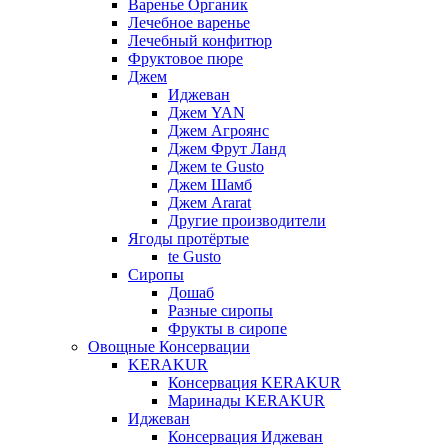
Варенье Органик
Лечебное варенье
Лечебный конфитюр
Фруктовое пюре
Джем
Иджеван
Джем YAN
Джем Агроянс
Джем Фрут Ланд
Джем te Gusto
Джем Шамб
Джем Ararat
Другие производители
Ягоды протёртые
te Gusto
Сиропы
Дошаб
Разные сиропы
Фрукты в сиропе
Овощные Консервации
KERAKUR
Консервация KERAKUR
Маринады KERAKUR
Иджеван
Консервация Иджеван