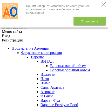
Нашим интернет-магазином намного удобнее
+7 (495) 646-888-1
пользоваться с помощью бесплатного
приложения!
В корзине
0
товаров
Установить
x
Меню каталога
Меню сайта
Вход
Регистрация
Продукты из Армении
Фруктовые консервации
Варенье
ВИТАЛ
Варенья малый объем
Варенья большой объем
Иджеван
Ноян
Шамб
Сады Арагаца
Агроянс
te Gusto
Варга - Фуд
Варенье Proshyan Food