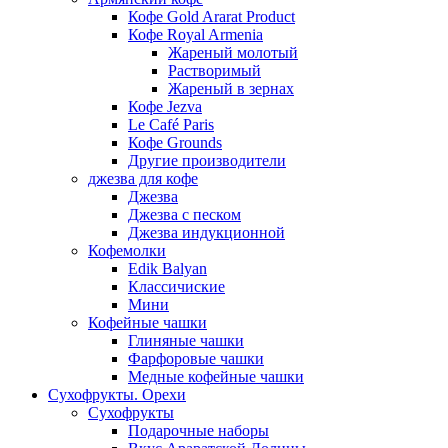
Кофе Gold Ararat Product
Кофе Royal Armenia
Жареный молотый
Растворимый
Жареный в зернах
Кофе Jezva
Le Café Paris
Кофе Grounds
Другие производители
джезва для кофе
Джезва
Джезва с песком
Джезва индукционной
Кофемолки
Edik Balyan
Классичиские
Мини
Кофейные чашки
Глиняные чашки
Фарфоровые чашки
Медные кофейные чашки
Сухофрукты. Орехи
Сухофрукты
Подарочные наборы