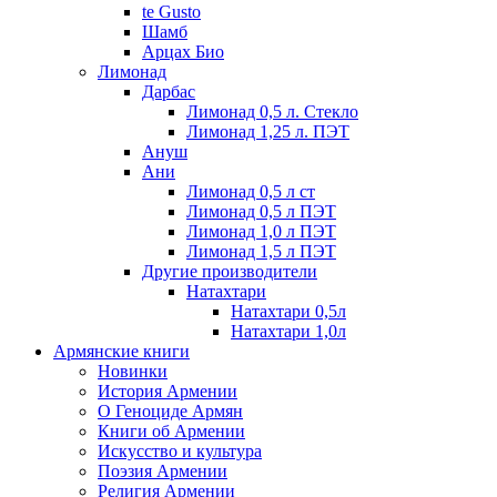
te Gusto
Шамб
Арцах Био
Лимонад
Дарбас
Лимонад 0,5 л. Стекло
Лимонад 1,25 л. ПЭТ
Ануш
Ани
Лимонад 0,5 л ст
Лимонад 0,5 л ПЭТ
Лимонад 1,0 л ПЭТ
Лимонад 1,5 л ПЭТ
Другие производители
Натахтари
Натахтари 0,5л
Натахтари 1,0л
Армянские книги
Новинки
История Армении
О Геноциде Армян
Книги об Армении
Иcкусство и культура
Поэзия Армении
Религия Армении