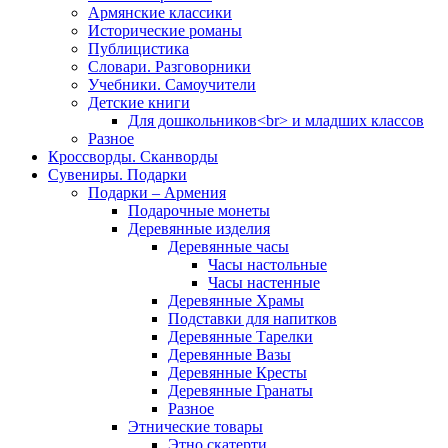
Армянские классики
Исторические романы
Публицистика
Словари. Разговорники
Учебники. Самоучители
Детские книги
Для дошкольников<br> и младших классов
Разное
Кроссворды. Сканворды
Сувениры. Подарки
Подарки – Армения
Подарочные монеты
Деревянные изделия
Деревянные часы
Часы настольные
Часы настенные
Деревянные Храмы
Подставки для напитков
Деревянные Тарелки
Деревянные Вазы
Деревянные Кресты
Деревянные Гранаты
Разное
Этнические товары
Этно скатерти