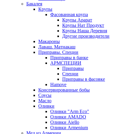
Бакалея
Крупы
Фасованная крупа
Крупы Арарат
Крупы Нат Продукт
Крупы Наша Деревня
Другие производители
Макароны
Лаваш. Матнакаш
Приправы. Специи
Приправы в банке
АРМСПЕЦИИ
Приправы
Специи
Приправы в фасовке
Hamove
Консервированные бобы
Соусы
Масло
Оливки
Оливки "Arm Eco"
Оливки AMADO
Оливки Aiello
Оливки Armenium
Мед из Армении