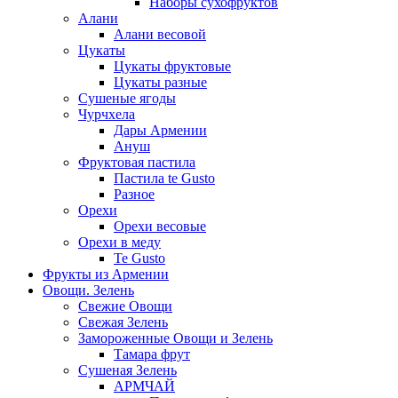
Наборы сухофруктов
Алани
Алани весовой
Цукаты
Цукаты фруктовые
Цукаты разные
Сушеные ягоды
Чурчхела
Дары Армении
Ануш
Фруктовая пастила
Пастила te Gusto
Разное
Орехи
Орехи весовые
Орехи в меду
Te Gusto
Фрукты из Армении
Овощи. Зелень
Свежие Овощи
Свежая Зелень
Замороженные Овощи и Зелень
Тамара фрут
Сушеная Зелень
АРМЧАЙ