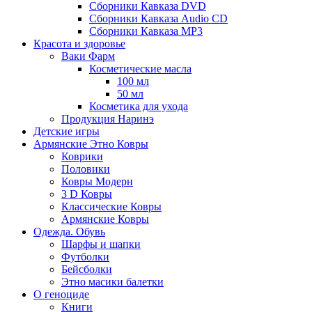
Сборники Кавказа DVD
Сборники Кавказа Audio CD
Сборники Кавказа MP3
Красота и здоровье
Ваки Фарм
Косметические масла
100 мл
50 мл
Косметика для ухода
Продукция Наринэ
Детские игры
Армянские Этно Ковры
Коврики
Половики
Ковры Модерн
3 D Ковры
Классические Ковры
Армянские Ковры
Одежда. Обувь
Шарфы и шапки
Футболки
Бейсболки
Этно масики балетки
О геноциде
Книги