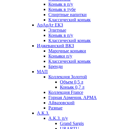
Коньяк в п/у
Коньяк в тубе
Спиртные напитки
Классический коньяк
АрАрАт ЕКЗ
Элитные
Коньяк в п/у
Классический коньяк
Иджеванский ВКЗ
Марочные коньяки
Коньяки п/у
Классический коньяк
Бренди
МАП
Коллекция Золотой
Объем 0,5 л
Коньяк 0,7 л
Коллекция France
Горная Армения. АРМА
Айвазовский
Разные
А.К.З.
А.К.З. п/у
Grand Sargis
URARTU