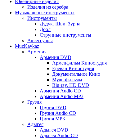
Ювелирные изделия
Изделия из серебра
Музыкальные инструменты
Инструменты
Дудук. Шви. Зурна.
Доол
Струнные инструменты
Аксессуары
MuzKavkaz
Армения
Армения DVD
Арменфильм Киностудия
Ереван Киностудия
Документальное Кино
Мультфильмы
Blu-ray. HD DVD
Армения Audio CD
Армения Audio MP3
Грузия
Грузия DVD
Грузия Audio CD
Грузия MP3
Адыгея
Адыгея DVD
Адыгея Audio CD