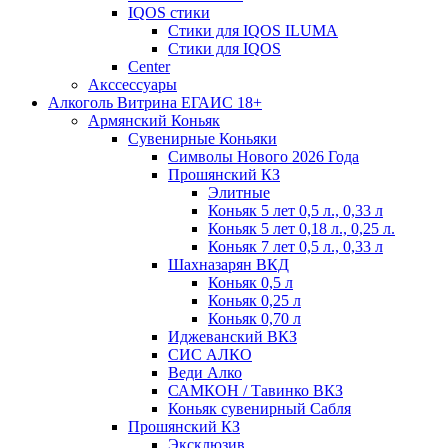
IQOS стики
Стики для IQOS ILUMA
Стики для IQOS
Сenter
Акссессуары
Алкоголь Витрина ЕГАИС 18+
Армянский Коньяк
Сувенирные Коньяки
Символы Нового 2026 Года
Прошянский КЗ
Элитные
Коньяк 5 лет 0,5 л., 0,33 л
Коньяк 5 лет 0,18 л., 0,25 л.
Коньяк 7 лет 0,5 л., 0,33 л
Шахназарян ВКД
Коньяк 0,5 л
Коньяк 0,25 л
Коньяк 0,70 л
Иджеванский ВКЗ
СИС АЛКО
Веди Алко
САМКОН / Тавинко ВКЗ
Коньяк сувенирный Сабля
Прошянский КЗ
Эксклюзив