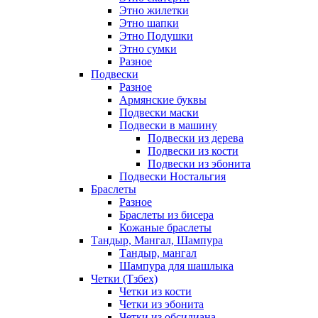
Этно жилетки
Этно шапки
Этно Подушки
Этно сумки
Разное
Подвески
Разное
Армянские буквы
Подвески маски
Подвески в машину
Подвески из дерева
Подвески из кости
Подвески из эбонита
Подвески Ностальгия
Браслеты
Разное
Браслеты из бисера
Кожаные браслеты
Тандыр, Мангал, Шампура
Тандыр, мангал
Шампура для шашлыка
Четки (Тзбех)
Четки из кости
Четки из эбонита
Четки из обсидиана