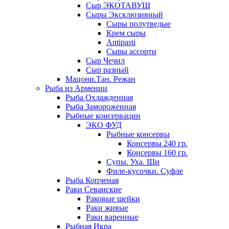
Сыр ЭКОТАВУШ
Сыры Эксклюзивный
Сыры полутведые
Крем сыры
Antipasti
Сыры ассорти
Сыр Чечил
Сыр разный
Мацони.Тан. Режан
Рыба из Армении
Рыба Охлажденная
Рыба Замороженная
Рыбные консервации
ЭКО ФУД
Рыбные консервы
Консервы 240 гр.
Консервы 160 гр.
Супы. Уха. Щи
Филе-кусочки. Суфле
Рыба Копченая
Раки Севанские
Раковые шейки
Раки живые
Раки варенные
Рыбная Икра