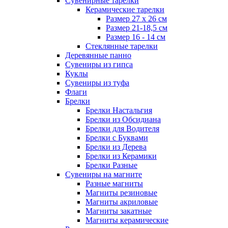
Сувенирные тарелки
Керамические тарелки
Размер 27 х 26 см
Размер 21-18,5 см
Размер 16 - 14 см
Стеклянные тарелки
Деревянные панно
Сувениры из гипса
Куклы
Сувениры из туфа
Флаги
Брелки
Брелки Настальгия
Брелки из Обсидиана
Брелки для Водителя
Брелки с Буквами
Брелки из Дерева
Брелки из Керамики
Брелки Разные
Сувениры на магните
Разные магниты
Магниты резиновые
Магниты акриловые
Магниты закатные
Магниты керамические