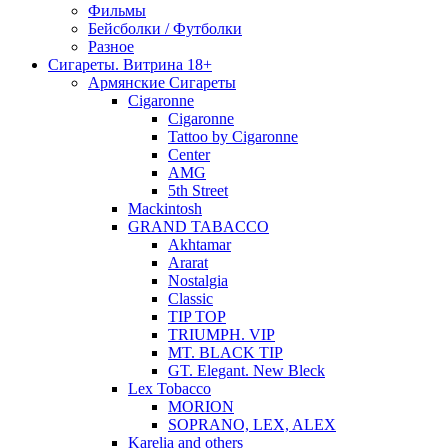
Фильмы
Бейсболки / Футболки
Разное
Сигареты. Витрина 18+
Армянские Сигареты
Cigaronne
Cigaronne
Tattoo by Cigaronne
Center
AMG
5th Street
Mackintosh
GRAND TABACCO
Akhtamar
Ararat
Nostalgia
Classic
TIP TOP
TRIUMPH. VIP
MT. BLACK TIP
GT. Elegant. New Bleck
Lex Tobacco
MORION
SOPRANO, LEX, ALEX
Karelia and others