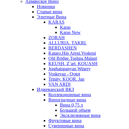
Армянское Вино
Новинки
Старые вина
Элитные Вина
KARAS
Karas
Karas New
ZORAH
ALLURIA. TAKRI.
BERDASHEN
Kataro.Hin Areni.Voskeni
Old Bridge.Tushpa.Malani
KEUSH. Z’art. KOUASH
Jraghatspanyan Winery
Voskevaz - Qotot
Trinity. KOOR. Jan
VAN ARDI
Иджеванский ВКЗ
Коллекционные вина
Виноградные вина
Вина 0,75 л
Большой объем
Эксклюзивные вина
Фруктовые вина
Cувенирные вина