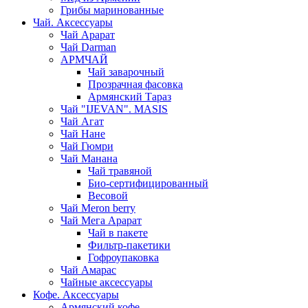
Грибы маринованные
Чай. Аксессуары
Чай Арарат
Чай Darman
АРМЧАЙ
Чай заварочный
Прозрачная фасовка
Армянский Тараз
Чай "IJEVAN". MASIS
Чай Агат
Чай Нане
Чай Гюмри
Чай Манана
Чай травяной
Био-сертифицированный
Весовой
Чай Meron berry
Чай Мега Арарат
Чай в пакете
Фильтр-пакетики
Гофроупаковка
Чай Амарас
Чайные аксессуары
Кофе. Аксессуары
Армянский кофе