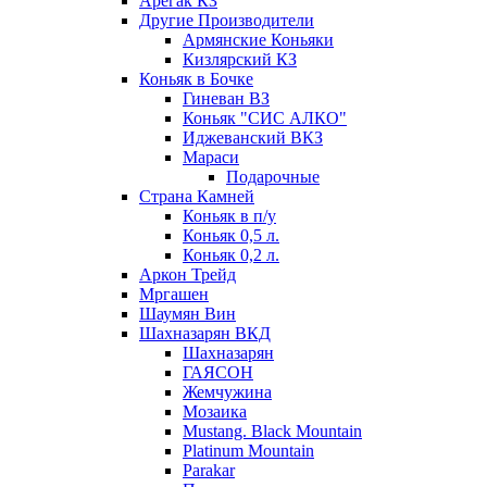
Арегак КЗ
Другие Производители
Армянские Коньяки
Кизлярский КЗ
Коньяк в Бочке
Гиневан ВЗ
Коньяк "СИС АЛКО"
Иджеванский ВКЗ
Мараси
Подарочные
Страна Камней
Коньяк в п/у
Коньяк 0,5 л.
Коньяк 0,2 л.
Аркон Трейд
Мргашен
Шаумян Вин
Шахназарян ВКД
Шахназарян
ГАЯСОН
Жемчужина
Мозаика
Mustang. Black Mountain
Platinum Mountain
Parakar