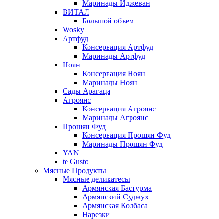
Маринады Иджеван
ВИТАЛ
Большой объем
Wosky
Артфуд
Консервация Артфуд
Маринады Артфуд
Ноян
Консервация Ноян
Маринады Ноян
Сады Арагаца
Агроянс
Консервация Агроянс
Маринады Агроянс
Прошян Фуд
Консервация Прошян Фуд
Маринады Прошян Фуд
YAN
te Gusto
Мясные Продукты
Мясные деликатесы
Армянская Бастурма
Армянский Суджух
Армянская Колбаса
Нарезки