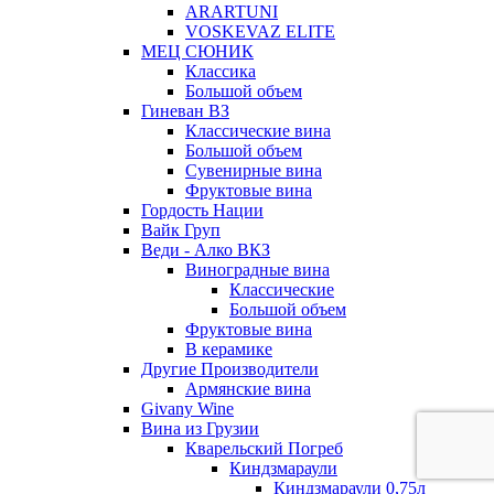
ARARTUNI
VOSKEVAZ ELITE
МЕЦ СЮНИК
Классика
Большой объем
Гиневан ВЗ
Классические вина
Большой объем
Сувенирные вина
Фруктовые вина
Гордость Нации
Вайк Груп
Веди - Алко ВКЗ
Виноградные вина
Классические
Большой объем
Фруктовые вина
В керамике
Другие Производители
Армянские вина
Givany Wine
Вина из Грузии
Кварельский Погреб
Киндзмараули
Киндзмараули 0,75л