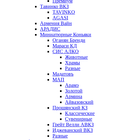
Премиум
Тавинко ВКЗ
TAVINKO
AGASI
Армения Вайн
АРАДИС
Миниатюрные Коньяки
Оганян Бренди
Мараси КД
СИС АЛКО
Животные
Храмы
Разные
Мадатовъ
МАП
Арамэ
Золотой
Армина
Айвазовский
Прошянский КЗ
Классические
Сувенирные
Грейт Велли АВКЗ
Иджеванский ВКЗ
Разные