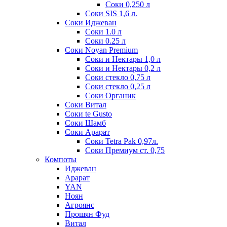
Соки 0,250 л
Соки SIS 1,6 л.
Соки Иджеван
Соки 1.0 л
Соки 0.25 л
Соки Noyan Premium
Соки и Нектары 1,0 л
Соки и Нектары 0,2 л
Соки стекло 0,75 л
Соки стекло 0,25 л
Соки Органик
Соки Витал
Соки te Gusto
Соки Шамб
Соки Арарат
Соки Tetra Pak 0,97л.
Соки Премиум ст. 0,75
Компоты
Иджеван
Арарат
YAN
Ноян
Агроянс
Прошян Фуд
Витал