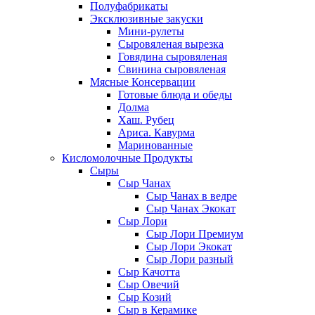
Полуфабрикаты
Эксклюзивные закуски
Мини-рулеты
Сыровяленая вырезка
Говядина сыровяленая
Свинина сыровяленая
Мясные Консервации
Готовые блюда и обеды
Долма
Хаш. Рубец
Ариса. Кавурма
Маринованные
Кисломолочные Продукты
Сыры
Сыр Чанах
Сыр Чанах в ведре
Сыр Чанах Экокат
Сыр Лори
Сыр Лори Премиум
Сыр Лори Экокат
Сыр Лори разный
Сыр Качотта
Сыр Овечий
Сыр Козий
Сыр в Керамике