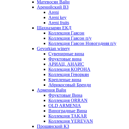
Матевосян Вайн
Аренийский ВЗ
Areni
Areni key
Areni fruits
Шахназарян ЕКД
Коллекция Гаясон
Коллекция Гаясон п/у
Коллекция Гаясон Новогодняя п/у
Gevorkian winery
Сувенирные вина
Фруктовые вина
АРИАЦ. АНАИС
Коллекция КОРОНА
Коллекция Геворкян
Крепленые вина
Абрикосовый Бренди
Армения Вайн
Фруктовые Вина
Коллекция ORRAN
OLD ARMENIA
Виноградные Вина
Коллекция TAKAR
Коллекция YEREVAN
Прошянский КЗ