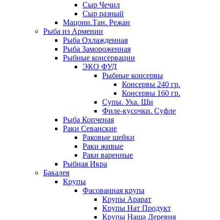
Сыр Чечил
Сыр разный
Мацони.Тан. Режан
Рыба из Армении
Рыба Охлажденная
Рыба Замороженная
Рыбные консервации
ЭКО ФУД
Рыбные консервы
Консервы 240 гр.
Консервы 160 гр.
Супы. Уха. Щи
Филе-кусочки. Суфле
Рыба Копченая
Раки Севанские
Раковые шейки
Раки живые
Раки варенные
Рыбная Икра
Бакалея
Крупы
Фасованная крупа
Крупы Арарат
Крупы Нат Продукт
Крупы Наша Деревня