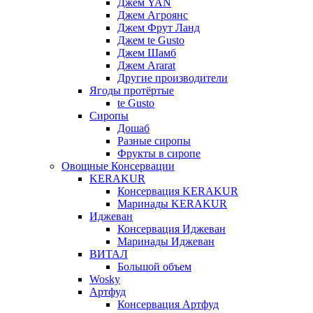
Джем YAN
Джем Агроянс
Джем Фрут Ланд
Джем te Gusto
Джем Шамб
Джем Ararat
Другие производители
Ягоды протёртые
te Gusto
Сиропы
Дошаб
Разные сиропы
Фрукты в сиропе
Овощные Консервации
KERAKUR
Консервация KERAKUR
Маринады KERAKUR
Иджеван
Консервация Иджеван
Маринады Иджеван
ВИТАЛ
Большой объем
Wosky
Артфуд
Консервация Артфуд