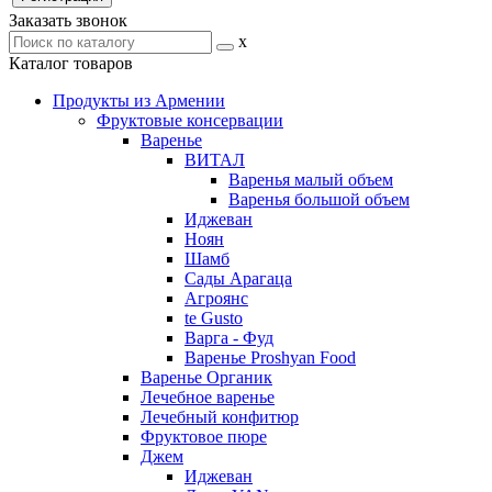
Заказать звонок
x
Каталог товаров
Продукты из Армении
Фруктовые консервации
Варенье
ВИТАЛ
Варенья малый объем
Варенья большой объем
Иджеван
Ноян
Шамб
Сады Арагаца
Агроянс
te Gusto
Варга - Фуд
Варенье Proshyan Food
Варенье Органик
Лечебное варенье
Лечебный конфитюр
Фруктовое пюре
Джем
Иджеван