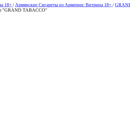
на 18+
/
Армянские Сигареты из Армении: Витрина 18+
/
GRAND
100mm "GRAND TABACCO"