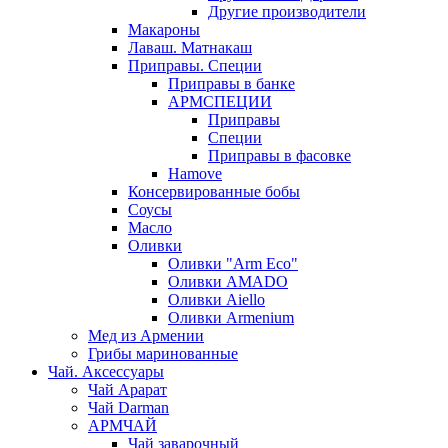
Другие производители
Макароны
Лаваш. Матнакаш
Приправы. Специи
Приправы в банке
АРМСПЕЦИИ
Приправы
Специи
Приправы в фасовке
Hamove
Консервированные бобы
Соусы
Масло
Оливки
Оливки "Arm Eco"
Оливки AMADO
Оливки Aiello
Оливки Armenium
Мед из Армении
Грибы маринованные
Чай. Аксессуары
Чай Арарат
Чай Darman
АРМЧАЙ
Чай заварочный