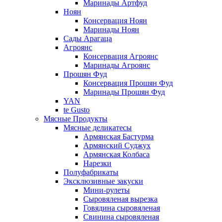
Маринады Артфуд
Ноян
Консервация Ноян
Маринады Ноян
Сады Арагаца
Агроянс
Консервация Агроянс
Маринады Агроянс
Прошян Фуд
Консервация Прошян Фуд
Маринады Прошян Фуд
YAN
te Gusto
Мясные Продукты
Мясные деликатесы
Армянская Бастурма
Армянский Суджух
Армянская Колбаса
Нарезки
Полуфабрикаты
Эксклюзивные закуски
Мини-рулеты
Сыровяленая вырезка
Говядина сыровяленая
Свинина сыровяленая