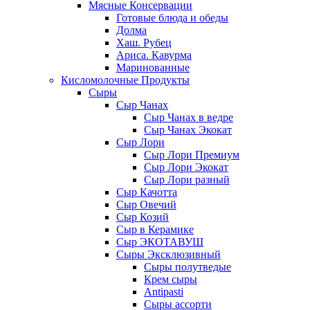
Мясные Консервации
Готовые блюда и обеды
Долма
Хаш. Рубец
Ариса. Кавурма
Маринованные
Кисломолочные Продукты
Сыры
Сыр Чанах
Сыр Чанах в ведре
Сыр Чанах Экокат
Сыр Лори
Сыр Лори Премиум
Сыр Лори Экокат
Сыр Лори разный
Сыр Качотта
Сыр Овечий
Сыр Козий
Сыр в Керамике
Сыр ЭКОТАВУШ
Сыры Эксклюзивный
Сыры полутведые
Крем сыры
Antipasti
Сыры ассорти