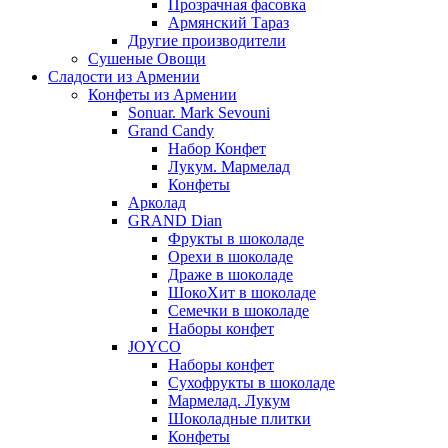
Прозрачная фасовка
Армянский Тараз
Другие производители
Сушеные Овощи
Сладости из Армении
Конфеты из Армении
Sonuar. Mark Sevouni
Grand Candy
Набор Конфет
Лукум. Мармелад
Конфеты
Арколад
GRAND Dian
Фрукты в шоколаде
Орехи в шоколаде
Драже в шоколаде
ШокоХит в шоколаде
Семечки в шоколаде
Наборы конфет
JOYCO
Наборы конфет
Сухофрукты в шоколаде
Мармелад. Лукум
Шоколадные плитки
Конфеты