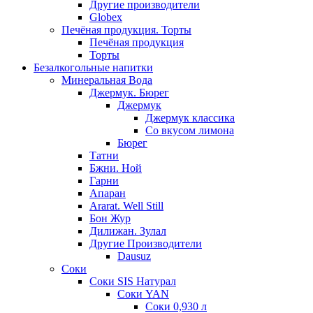
Другие производители
Globex
Печёная продукция. Торты
Печёная продукция
Торты
Безалкогольные напитки
Минеральная Вода
Джермук. Бюрег
Джермук
Джермук классика
Со вкусом лимона
Бюрег
Татни
Бжни. Ной
Гарни
Апаран
Ararat. Well Still
Бон Жур
Дилижан. Зулал
Другие Производители
Dausuz
Соки
Соки SIS Натурал
Соки YAN
Соки 0,930 л