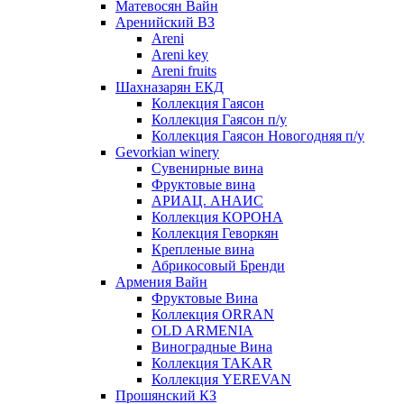
Матевосян Вайн
Аренийский ВЗ
Areni
Areni key
Areni fruits
Шахназарян ЕКД
Коллекция Гаясон
Коллекция Гаясон п/у
Коллекция Гаясон Новогодняя п/у
Gevorkian winery
Сувенирные вина
Фруктовые вина
АРИАЦ. АНАИС
Коллекция КОРОНА
Коллекция Геворкян
Крепленые вина
Абрикосовый Бренди
Армения Вайн
Фруктовые Вина
Коллекция ORRAN
OLD ARMENIA
Виноградные Вина
Коллекция TAKAR
Коллекция YEREVAN
Прошянский КЗ