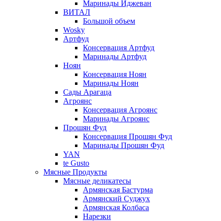
Маринады Иджеван
ВИТАЛ
Большой объем
Wosky
Артфуд
Консервация Артфуд
Маринады Артфуд
Ноян
Консервация Ноян
Маринады Ноян
Сады Арагаца
Агроянс
Консервация Агроянс
Маринады Агроянс
Прошян Фуд
Консервация Прошян Фуд
Маринады Прошян Фуд
YAN
te Gusto
Мясные Продукты
Мясные деликатесы
Армянская Бастурма
Армянский Суджух
Армянская Колбаса
Нарезки