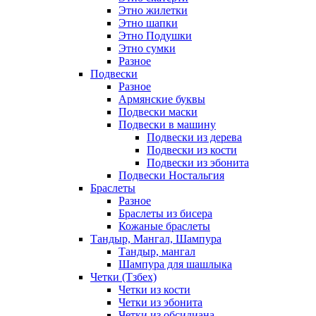
Этно жилетки
Этно шапки
Этно Подушки
Этно сумки
Разное
Подвески
Разное
Армянские буквы
Подвески маски
Подвески в машину
Подвески из дерева
Подвески из кости
Подвески из эбонита
Подвески Ностальгия
Браслеты
Разное
Браслеты из бисера
Кожаные браслеты
Тандыр, Мангал, Шампура
Тандыр, мангал
Шампура для шашлыка
Четки (Тзбех)
Четки из кости
Четки из эбонита
Четки из обсидиана