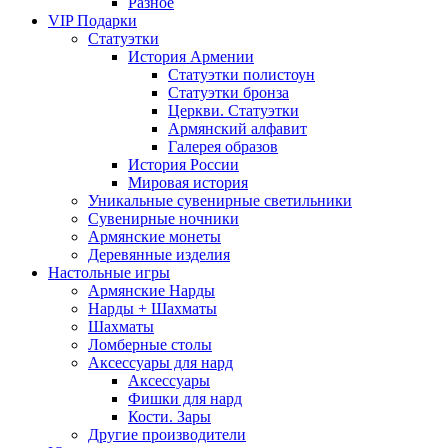
Разное
VIP Подарки
Статуэтки
История Армении
Статуэтки полистоун
Статуэтки бронза
Церкви. Статуэтки
Армянский алфавит
Галерея образов
История России
Мировая история
Уникальные сувенирные светильники
Сувенирные ночники
Армянские монеты
Деревянные изделия
Настольные игры
Армянские Нарды
Нарды + Шахматы
Шахматы
Ломберные столы
Аксессуары для нард
Аксессуары
Фишки для нард
Кости. Зары
Другие производители