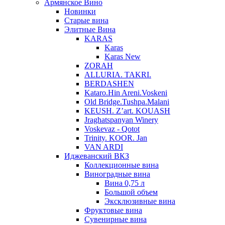
Армянское Вино
Новинки
Старые вина
Элитные Вина
KARAS
Karas
Karas New
ZORAH
ALLURIA. TAKRI.
BERDASHEN
Kataro.Hin Areni.Voskeni
Old Bridge.Tushpa.Malani
KEUSH. Z’art. KOUASH
Jraghatspanyan Winery
Voskevaz - Qotot
Trinity. KOOR. Jan
VAN ARDI
Иджеванский ВКЗ
Коллекционные вина
Виноградные вина
Вина 0,75 л
Большой объем
Эксклюзивные вина
Фруктовые вина
Cувенирные вина