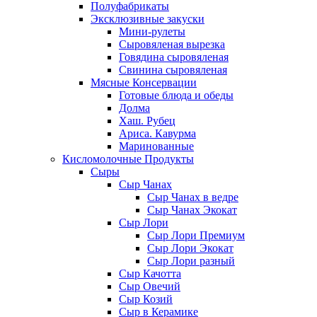
Полуфабрикаты
Эксклюзивные закуски
Мини-рулеты
Сыровяленая вырезка
Говядина сыровяленая
Свинина сыровяленая
Мясные Консервации
Готовые блюда и обеды
Долма
Хаш. Рубец
Ариса. Кавурма
Маринованные
Кисломолочные Продукты
Сыры
Сыр Чанах
Сыр Чанах в ведре
Сыр Чанах Экокат
Сыр Лори
Сыр Лори Премиум
Сыр Лори Экокат
Сыр Лори разный
Сыр Качотта
Сыр Овечий
Сыр Козий
Сыр в Керамике