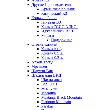
Арегак КЗ
Другие Производители
Армянские Коньяки
Кизлярский КЗ
Коньяк в Бочке
Гиневан ВЗ
Коньяк "СИС АЛКО"
Иджеванский ВКЗ
Мараси
Подарочные
Страна Камней
Коньяк в п/у
Коньяк 0,5 л.
Коньяк 0,2 л.
Аркон Трейд
Мргашен
Шаумян Вин
Шахназарян ВКД
Шахназарян
ГАЯСОН
Жемчужина
Мозаика
Mustang. Black Mountain
Platinum Mountain
Parakar