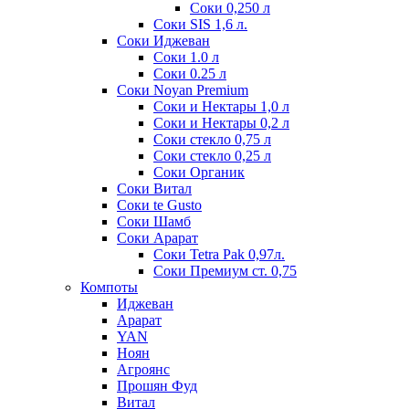
Соки 0,250 л
Соки SIS 1,6 л.
Соки Иджеван
Соки 1.0 л
Соки 0.25 л
Соки Noyan Premium
Соки и Нектары 1,0 л
Соки и Нектары 0,2 л
Соки стекло 0,75 л
Соки стекло 0,25 л
Соки Органик
Соки Витал
Соки te Gusto
Соки Шамб
Соки Арарат
Соки Tetra Pak 0,97л.
Соки Премиум ст. 0,75
Компоты
Иджеван
Арарат
YAN
Ноян
Агроянс
Прошян Фуд
Витал