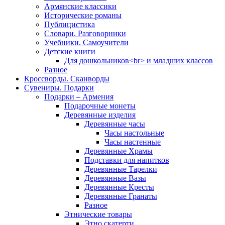
Армянские классики
Исторические романы
Публицистика
Словари. Разговорники
Учебники. Самоучители
Детские книги
Для дошкольников<br> и младших классов
Разное
Кроссворды. Сканворды
Сувениры. Подарки
Подарки – Армения
Подарочные монеты
Деревянные изделия
Деревянные часы
Часы настольные
Часы настенные
Деревянные Храмы
Подставки для напитков
Деревянные Тарелки
Деревянные Вазы
Деревянные Кресты
Деревянные Гранаты
Разное
Этнические товары
Этно скатерти