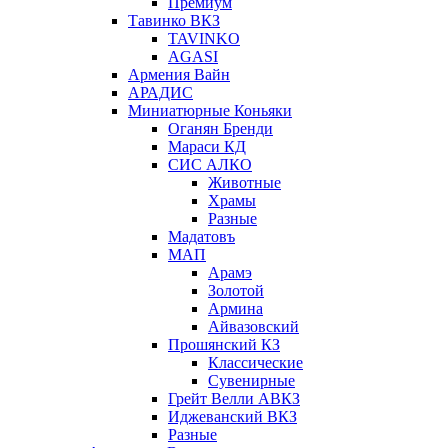
Премиум
Тавинко ВКЗ
TAVINKO
AGASI
Армения Вайн
АРАДИС
Миниатюрные Коньяки
Оганян Бренди
Мараси КД
СИС АЛКО
Животные
Храмы
Разные
Мадатовъ
МАП
Арамэ
Золотой
Армина
Айвазовский
Прошянский КЗ
Классические
Сувенирные
Грейт Велли АВКЗ
Иджеванский ВКЗ
Разные