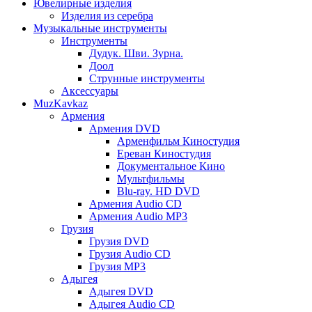
Ювелирные изделия
Изделия из серебра
Музыкальные инструменты
Инструменты
Дудук. Шви. Зурна.
Доол
Струнные инструменты
Аксессуары
MuzKavkaz
Армения
Армения DVD
Арменфильм Киностудия
Ереван Киностудия
Документальное Кино
Мультфильмы
Blu-ray. HD DVD
Армения Audio CD
Армения Audio MP3
Грузия
Грузия DVD
Грузия Audio CD
Грузия MP3
Адыгея
Адыгея DVD
Адыгея Audio CD