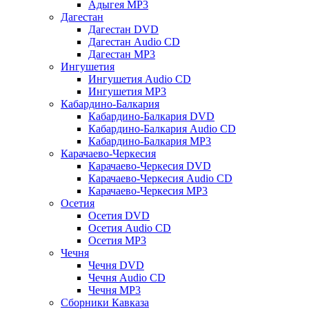
Адыгея MP3
Дагестан
Дагестан DVD
Дагестан Audio CD
Дагестан MP3
Ингушетия
Ингушетия Audio CD
Ингушетия MP3
Кабардино-Балкария
Кабардино-Балкария DVD
Кабардино-Балкария Audio CD
Кабардино-Балкария MP3
Карачаево-Черкесия
Карачаево-Черкесия DVD
Карачаево-Черкесия Audio CD
Карачаево-Черкесия MP3
Осетия
Осетия DVD
Осетия Audio CD
Осетия MP3
Чечня
Чечня DVD
Чечня Audio CD
Чечня MP3
Сборники Кавказа