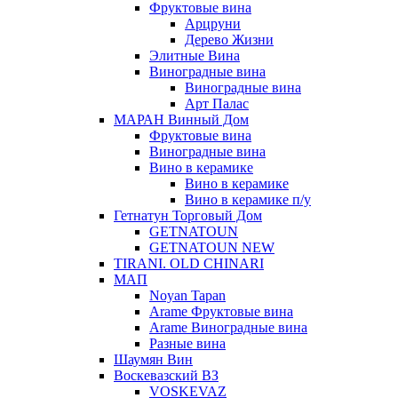
Фруктовые вина
Арцруни
Дерево Жизни
Элитные Вина
Виноградные вина
Виноградные вина
Арт Палас
МАРАН Винный Дом
Фруктовые вина
Виноградные вина
Вино в керамике
Вино в керамике
Вино в керамике п/у
Гетнатун Торговый Дом
GETNATOUN
GETNATOUN NEW
TIRANI. OLD CHINARI
МАП
Noyan Tapan
Arame Фруктовые вина
Arame Виноградные вина
Разные вина
Шаумян Вин
Воскевазский ВЗ
VOSKEVAZ