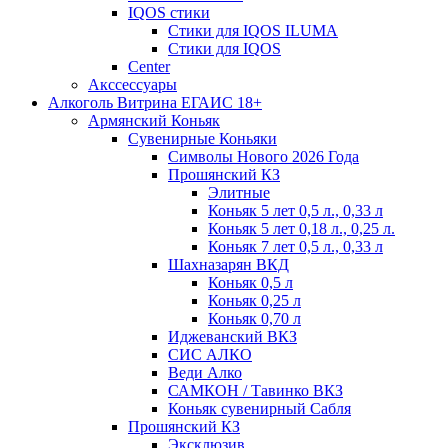
IQOS стики
Стики для IQOS ILUMA
Стики для IQOS
Сenter
Акссессуары
Алкоголь Витрина ЕГАИС 18+
Армянский Коньяк
Сувенирные Коньяки
Символы Нового 2026 Года
Прошянский КЗ
Элитные
Коньяк 5 лет 0,5 л., 0,33 л
Коньяк 5 лет 0,18 л., 0,25 л.
Коньяк 7 лет 0,5 л., 0,33 л
Шахназарян ВКД
Коньяк 0,5 л
Коньяк 0,25 л
Коньяк 0,70 л
Иджеванский ВКЗ
СИС АЛКО
Веди Алко
САМКОН / Тавинко ВКЗ
Коньяк сувенирный Сабля
Прошянский КЗ
Эксклюзив