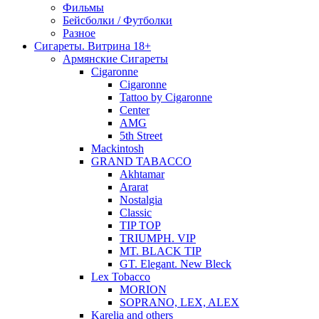
Фильмы
Бейсболки / Футболки
Разное
Сигареты. Витрина 18+
Армянские Сигареты
Cigaronne
Cigaronne
Tattoo by Cigaronne
Center
AMG
5th Street
Mackintosh
GRAND TABACCO
Akhtamar
Ararat
Nostalgia
Classic
TIP TOP
TRIUMPH. VIP
MT. BLACK TIP
GT. Elegant. New Bleck
Lex Tobacco
MORION
SOPRANO, LEX, ALEX
Karelia and others