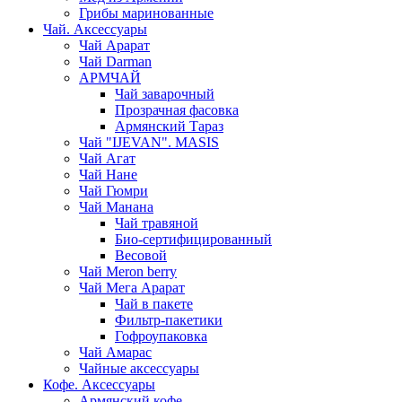
Грибы маринованные
Чай. Аксессуары
Чай Арарат
Чай Darman
АРМЧАЙ
Чай заварочный
Прозрачная фасовка
Армянский Тараз
Чай "IJEVAN". MASIS
Чай Агат
Чай Нане
Чай Гюмри
Чай Манана
Чай травяной
Био-сертифицированный
Весовой
Чай Meron berry
Чай Мега Арарат
Чай в пакете
Фильтр-пакетики
Гофроупаковка
Чай Амарас
Чайные аксессуары
Кофе. Аксессуары
Армянский кофе