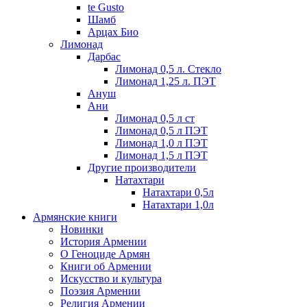
te Gusto
Шамб
Арцах Био
Лимонад
Дарбас
Лимонад 0,5 л. Стекло
Лимонад 1,25 л. ПЭТ
Ануш
Ани
Лимонад 0,5 л ст
Лимонад 0,5 л ПЭТ
Лимонад 1,0 л ПЭТ
Лимонад 1,5 л ПЭТ
Другие производители
Натахтари
Натахтари 0,5л
Натахтари 1,0л
Армянские книги
Новинки
История Армении
О Геноциде Армян
Книги об Армении
Иcкусство и культура
Поэзия Армении
Религия Армении