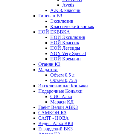
Avetis
А.К.З. классик
Гиневан ВЗ
Эксклюзив
Классический коньяк
НОЙ ЕКВВКА
НОЙ Эксклюзив
НОЙ Классик
НОЙ Легенды
NOY Very Speсial
НОЙ Кремлин
Оганян КЗ
Мадатовъ
Объем 0,5 л
Объем 0,75 л
Эксклюзивные Коньяки
Подарочные Коньяки
СИС Алко
Мараси КД
Грейт Велли АВКЗ
САМКОН КЗ
САЯТ - НОВА
Веди - Алко ВКЗ
Егвардский ВКЗ