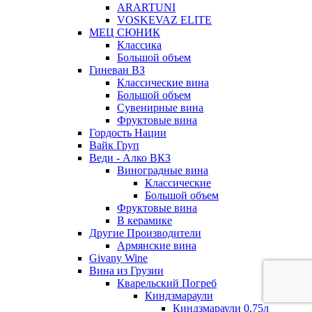
ARARTUNI
VOSKEVAZ ELITE
МЕЦ СЮНИК
Классика
Большой объем
Гиневан ВЗ
Классические вина
Большой объем
Сувенирные вина
Фруктовые вина
Гордость Нации
Вайк Груп
Веди - Алко ВКЗ
Виноградные вина
Классические
Большой объем
Фруктовые вина
В керамике
Другие Производители
Армянские вина
Givany Wine
Вина из Грузии
Кварельский Погреб
Киндзмараули
Киндзмараули 0,75л