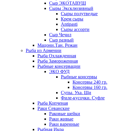
Сыр ЭКОТАВУШ
Сыры Эксклюзивный
Сыры полутведые
Крем сыры
Antipasti
Сыры ассорти
Сыр Чечил
Сыр разный
Мацони.Тан. Режан
Рыба из Армении
Рыба Охлажденная
Рыба Замороженная
Рыбные консервации
ЭКО ФУД
Рыбные консервы
Консервы 240 гр.
Консервы 160 гр.
Супы. Уха. Щи
Филе-кусочки. Суфле
Рыба Копченая
Раки Севанские
Раковые шейки
Раки живые
Раки варенные
Рыбная Икра