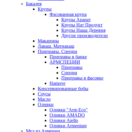
Бакалея
Крупы
Фасованная крупа
Крупы Арарат
Крупы Нат Продукт
Крупы Наша Деревня
Другие производители
Макароны
Лаваш. Матнакаш
Приправы. Специи
Приправы в банке
АРМСПЕЦИИ
Приправы
Специи
Приправы в фасовке
Hamove
Консервированные бобы
Соусы
Масло
Оливки
Оливки "Arm Eco"
Оливки AMADO
Оливки Aiello
Оливки Armenium
Мед из Армении