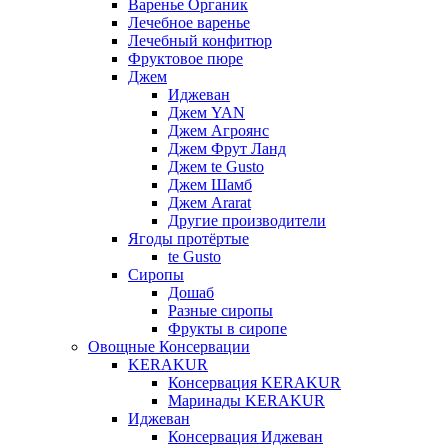
Варенье Органик
Лечебное варенье
Лечебный конфитюр
Фруктовое пюре
Джем
Иджеван
Джем YAN
Джем Агроянс
Джем Фрут Ланд
Джем te Gusto
Джем Шамб
Джем Ararat
Другие производители
Ягоды протёртые
te Gusto
Сиропы
Дошаб
Разные сиропы
Фрукты в сиропе
Овощные Консервации
KERAKUR
Консервация KERAKUR
Маринады KERAKUR
Иджеван
Консервация Иджеван