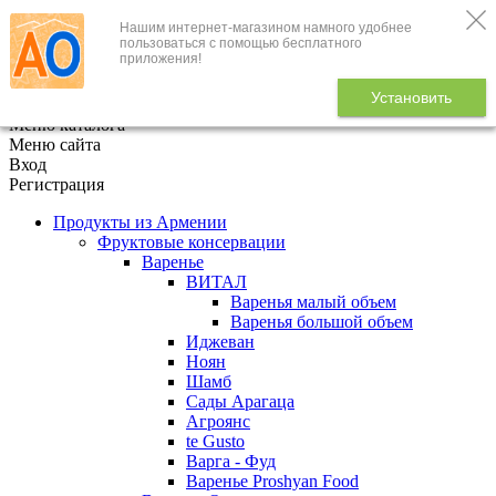
Нашим интернет-магазином намного удобнее
+7 (495) 646-888-1
пользоваться с помощью бесплатного
приложения!
В корзине
0
товаров
Установить
x
Меню каталога
Меню сайта
Вход
Регистрация
Продукты из Армении
Фруктовые консервации
Варенье
ВИТАЛ
Варенья малый объем
Варенья большой объем
Иджеван
Ноян
Шамб
Сады Арагаца
Агроянс
te Gusto
Варга - Фуд
Варенье Proshyan Food