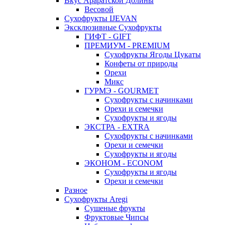
Вкус Араратской Долины
Весовой
Сухофрукты IJEVAN
Эксклюзивные Сухофрукты
ГИФТ - GIFT
ПРЕМИУМ - PREMIUM
Сухофрукты Ягоды Цукаты
Конфеты от природы
Орехи
Микс
ГУРМЭ - GOURMET
Сухофрукты с начинками
Орехи и семечки
Сухофрукты и ягоды
ЭКСТРА - EXTRA
Сухофрукты с начинками
Орехи и семечки
Сухофрукты и ягоды
ЭКОНОМ - ECONOM
Сухофрукты и ягоды
Орехи и семечки
Разное
Сухофрукты Aregi
Сушеные фрукты
Фруктовые Чипсы