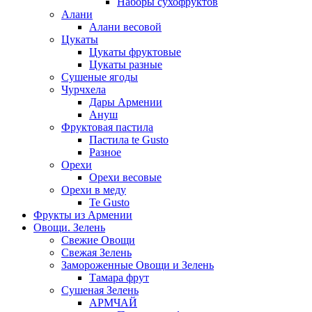
Наборы сухофруктов
Алани
Алани весовой
Цукаты
Цукаты фруктовые
Цукаты разные
Сушеные ягоды
Чурчхела
Дары Армении
Ануш
Фруктовая пастила
Пастила te Gusto
Разное
Орехи
Орехи весовые
Орехи в меду
Te Gusto
Фрукты из Армении
Овощи. Зелень
Свежие Овощи
Свежая Зелень
Замороженные Овощи и Зелень
Тамара фрут
Сушеная Зелень
АРМЧАЙ