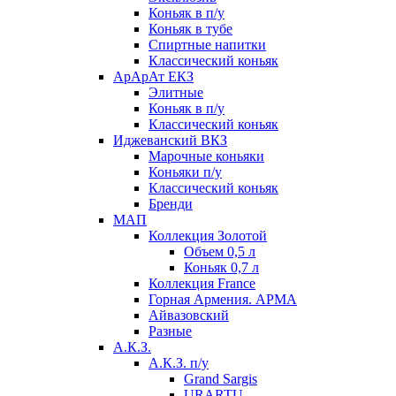
Коньяк в п/у
Коньяк в тубе
Спиртные напитки
Классический коньяк
АрАрАт ЕКЗ
Элитные
Коньяк в п/у
Классический коньяк
Иджеванский ВКЗ
Марочные коньяки
Коньяки п/у
Классический коньяк
Бренди
МАП
Коллекция Золотой
Объем 0,5 л
Коньяк 0,7 л
Коллекция France
Горная Армения. АРМА
Айвазовский
Разные
А.К.З.
А.К.З. п/у
Grand Sargis
URARTU