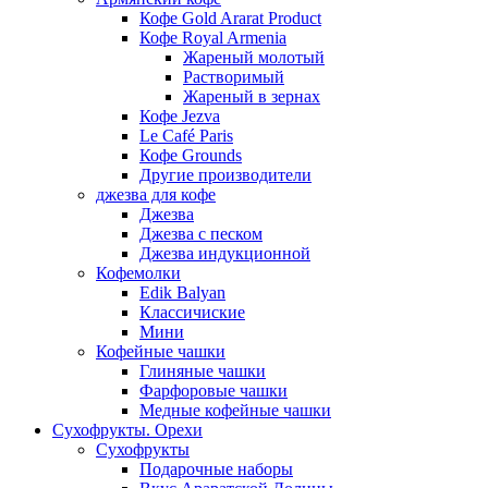
Кофе Gold Ararat Product
Кофе Royal Armenia
Жареный молотый
Растворимый
Жареный в зернах
Кофе Jezva
Le Café Paris
Кофе Grounds
Другие производители
джезва для кофе
Джезва
Джезва с песком
Джезва индукционной
Кофемолки
Edik Balyan
Классичиские
Мини
Кофейные чашки
Глиняные чашки
Фарфоровые чашки
Медные кофейные чашки
Сухофрукты. Орехи
Сухофрукты
Подарочные наборы