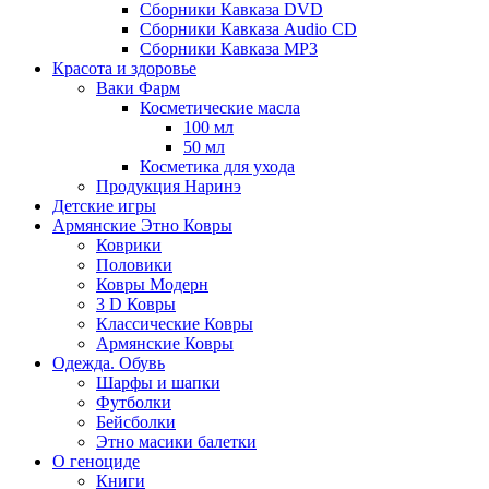
Сборники Кавказа DVD
Сборники Кавказа Audio CD
Сборники Кавказа MP3
Красота и здоровье
Ваки Фарм
Косметические масла
100 мл
50 мл
Косметика для ухода
Продукция Наринэ
Детские игры
Армянские Этно Ковры
Коврики
Половики
Ковры Модерн
3 D Ковры
Классические Ковры
Армянские Ковры
Одежда. Обувь
Шарфы и шапки
Футболки
Бейсболки
Этно масики балетки
О геноциде
Книги