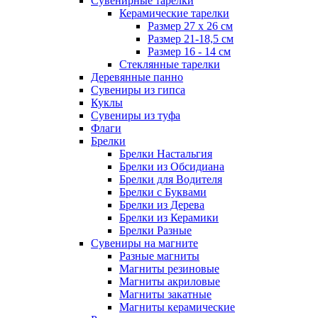
Сувенирные тарелки
Керамические тарелки
Размер 27 х 26 см
Размер 21-18,5 см
Размер 16 - 14 см
Стеклянные тарелки
Деревянные панно
Сувениры из гипса
Куклы
Сувениры из туфа
Флаги
Брелки
Брелки Настальгия
Брелки из Обсидиана
Брелки для Водителя
Брелки с Буквами
Брелки из Дерева
Брелки из Керамики
Брелки Разные
Сувениры на магните
Разные магниты
Магниты резиновые
Магниты акриловые
Магниты закатные
Магниты керамические