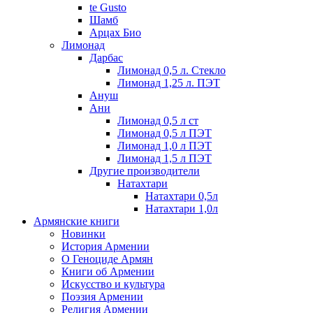
te Gusto
Шамб
Арцах Био
Лимонад
Дарбас
Лимонад 0,5 л. Стекло
Лимонад 1,25 л. ПЭТ
Ануш
Ани
Лимонад 0,5 л ст
Лимонад 0,5 л ПЭТ
Лимонад 1,0 л ПЭТ
Лимонад 1,5 л ПЭТ
Другие производители
Натахтари
Натахтари 0,5л
Натахтари 1,0л
Армянские книги
Новинки
История Армении
О Геноциде Армян
Книги об Армении
Иcкусство и культура
Поэзия Армении
Религия Армении