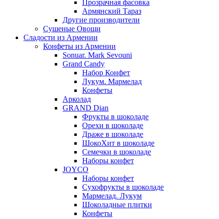
Прозрачная фасовка
Армянский Тараз
Другие производители
Сушеные Овощи
Сладости из Армении
Конфеты из Армении
Sonuar. Mark Sevouni
Grand Candy
Набор Конфет
Лукум. Мармелад
Конфеты
Арколад
GRAND Dian
Фрукты в шоколаде
Орехи в шоколаде
Драже в шоколаде
ШокоХит в шоколаде
Семечки в шоколаде
Наборы конфет
JOYCO
Наборы конфет
Сухофрукты в шоколаде
Мармелад. Лукум
Шоколадные плитки
Конфеты