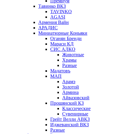
Премиум
Тавинко ВКЗ
TAVINKO
AGASI
Армения Вайн
АРАДИС
Миниатюрные Коньяки
Оганян Бренди
Мараси КД
СИС АЛКО
Животные
Храмы
Разные
Мадатовъ
МАП
Арамэ
Золотой
Армина
Айвазовский
Прошянский КЗ
Классические
Сувенирные
Грейт Велли АВКЗ
Иджеванский ВКЗ
Разные