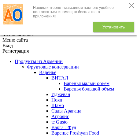
Нашим интернет-магазином намного удобнее
+7 (495) 646-888-1
пользоваться с помощью бесплатного
приложения!
В корзине
0
товаров
Установить
x
Меню каталога
Меню сайта
Вход
Регистрация
Продукты из Армении
Фруктовые консервации
Варенье
ВИТАЛ
Варенья малый объем
Варенья большой объем
Иджеван
Ноян
Шамб
Сады Арагаца
Агроянс
te Gusto
Варга - Фуд
Варенье Proshyan Food