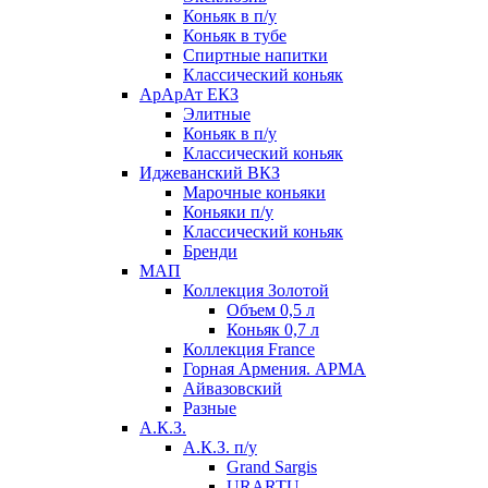
Коньяк в п/у
Коньяк в тубе
Спиртные напитки
Классический коньяк
АрАрАт ЕКЗ
Элитные
Коньяк в п/у
Классический коньяк
Иджеванский ВКЗ
Марочные коньяки
Коньяки п/у
Классический коньяк
Бренди
МАП
Коллекция Золотой
Объем 0,5 л
Коньяк 0,7 л
Коллекция France
Горная Армения. АРМА
Айвазовский
Разные
А.К.З.
А.К.З. п/у
Grand Sargis
URARTU