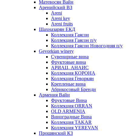
Матевосян Вайн
Аренийский ВЗ
Areni
Areni key
Areni fruits
Шахназарян ЕКД
Коллекция Гаясон
Коллекция Гаясон п/у
Коллекция Гаясон Новогодняя п/у
Gevorkian winery
Сувенирные вина
Фруктовые вина
АРИАЦ. АНАИС
Коллекция КОРОНА
Коллекция Геворкян
Крепленые вина
Абрикосовый Бренди
Армения Вайн
Фруктовые Вина
Коллекция ORRAN
OLD ARMENIA
Виноградные Вина
Коллекция TAKAR
Коллекция YEREVAN
Прошянский КЗ