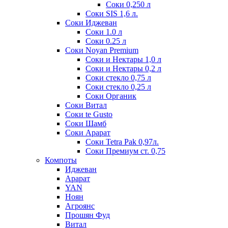
Соки 0,250 л
Соки SIS 1,6 л.
Соки Иджеван
Соки 1.0 л
Соки 0.25 л
Соки Noyan Premium
Соки и Нектары 1,0 л
Соки и Нектары 0,2 л
Соки стекло 0,75 л
Соки стекло 0,25 л
Соки Органик
Соки Витал
Соки te Gusto
Соки Шамб
Соки Арарат
Соки Tetra Pak 0,97л.
Соки Премиум ст. 0,75
Компоты
Иджеван
Арарат
YAN
Ноян
Агроянс
Прошян Фуд
Витал