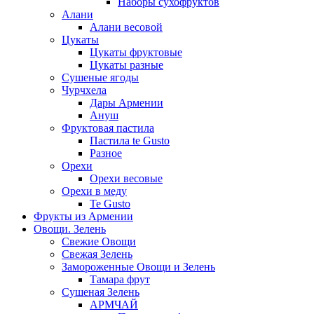
Наборы сухофруктов
Алани
Алани весовой
Цукаты
Цукаты фруктовые
Цукаты разные
Сушеные ягоды
Чурчхела
Дары Армении
Ануш
Фруктовая пастила
Пастила te Gusto
Разное
Орехи
Орехи весовые
Орехи в меду
Te Gusto
Фрукты из Армении
Овощи. Зелень
Свежие Овощи
Свежая Зелень
Замороженные Овощи и Зелень
Тамара фрут
Сушеная Зелень
АРМЧАЙ