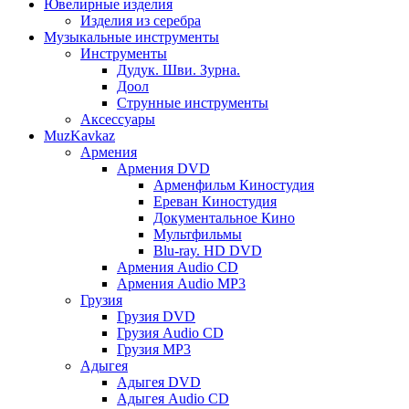
Ювелирные изделия
Изделия из серебра
Музыкальные инструменты
Инструменты
Дудук. Шви. Зурна.
Доол
Струнные инструменты
Аксессуары
MuzKavkaz
Армения
Армения DVD
Арменфильм Киностудия
Ереван Киностудия
Документальное Кино
Мультфильмы
Blu-ray. HD DVD
Армения Audio CD
Армения Audio MP3
Грузия
Грузия DVD
Грузия Audio CD
Грузия MP3
Адыгея
Адыгея DVD
Адыгея Audio CD