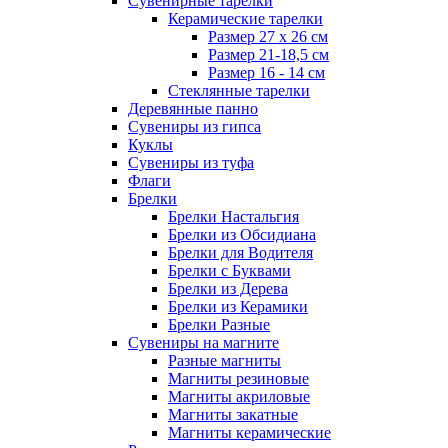
Сувенирные тарелки
Керамические тарелки
Размер 27 х 26 см
Размер 21-18,5 см
Размер 16 - 14 см
Стеклянные тарелки
Деревянные панно
Сувениры из гипса
Куклы
Сувениры из туфа
Флаги
Брелки
Брелки Настальгия
Брелки из Обсидиана
Брелки для Водителя
Брелки с Буквами
Брелки из Дерева
Брелки из Керамики
Брелки Разные
Сувениры на магните
Разные магниты
Магниты резиновые
Магниты акриловые
Магниты закатные
Магниты керамические