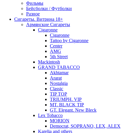
Фильмы
Бейсболки / Футболки
Разное
Сигареты. Витрина 18+
Армянские Сигареты
Cigaronne
Cigaronne
Tattoo by Cigaronne
Center
AMG
5th Street
Mackintosh
GRAND TABACCO
Akhtamar
Ararat
Nostalgia
Classic
TIP TOP
TRIUMPH. VIP
MT. BLACK TIP
GT. Elegant. New Bleck
Lex Tobacco
MORION
Democrat, SOPRANO, LEX, ALEX
Karelia and others