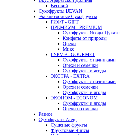
Вкус Араратской Долины
Весовой
Сухофрукты IJEVAN
Эксклюзивные Сухофрукты
ГИФТ - GIFT
ПРЕМИУМ - PREMIUM
Сухофрукты Ягоды Цукаты
Конфеты от природы
Орехи
Микс
ГУРМЭ - GOURMET
Сухофрукты с начинками
Орехи и семечки
Сухофрукты и ягоды
ЭКСТРА - EXTRA
Сухофрукты с начинками
Орехи и семечки
Сухофрукты и ягоды
ЭКОНОМ - ECONOM
Сухофрукты и ягоды
Орехи и семечки
Разное
Сухофрукты Aregi
Сушеные фрукты
Фруктовые Чипсы