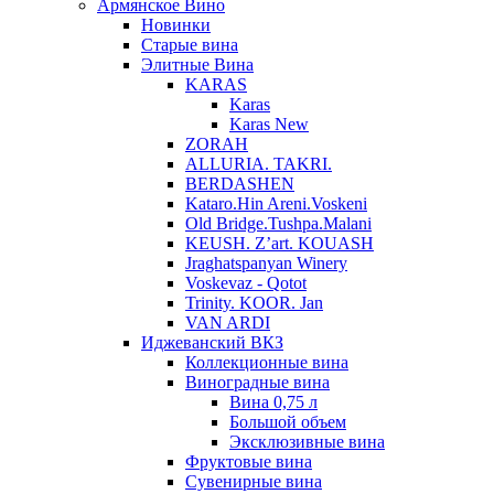
Армянское Вино
Новинки
Старые вина
Элитные Вина
KARAS
Karas
Karas New
ZORAH
ALLURIA. TAKRI.
BERDASHEN
Kataro.Hin Areni.Voskeni
Old Bridge.Tushpa.Malani
KEUSH. Z’art. KOUASH
Jraghatspanyan Winery
Voskevaz - Qotot
Trinity. KOOR. Jan
VAN ARDI
Иджеванский ВКЗ
Коллекционные вина
Виноградные вина
Вина 0,75 л
Большой объем
Эксклюзивные вина
Фруктовые вина
Cувенирные вина