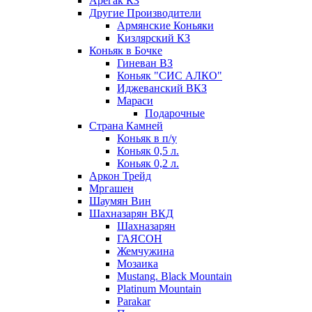
Арегак КЗ
Другие Производители
Армянские Коньяки
Кизлярский КЗ
Коньяк в Бочке
Гиневан ВЗ
Коньяк "СИС АЛКО"
Иджеванский ВКЗ
Мараси
Подарочные
Страна Камней
Коньяк в п/у
Коньяк 0,5 л.
Коньяк 0,2 л.
Аркон Трейд
Мргашен
Шаумян Вин
Шахназарян ВКД
Шахназарян
ГАЯСОН
Жемчужина
Мозаика
Mustang. Black Mountain
Platinum Mountain
Parakar