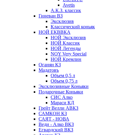
Avetis
А.К.З. классик
Гиневан ВЗ
Эксклюзив
Классический коньяк
НОЙ ЕКВВКА
НОЙ Эксклюзив
НОЙ Классик
НОЙ Легенды
NOY Very Speсial
НОЙ Кремлин
Оганян КЗ
Мадатовъ
Объем 0,5 л
Объем 0,75 л
Эксклюзивные Коньяки
Подарочные Коньяки
СИС Алко
Мараси КД
Грейт Велли АВКЗ
САМКОН КЗ
САЯТ - НОВА
Веди - Алко ВКЗ
Егвардский ВКЗ