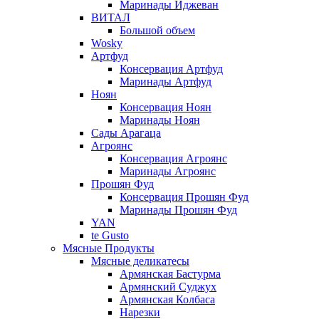
Маринады Иджеван
ВИТАЛ
Большой объем
Wosky
Артфуд
Консервация Артфуд
Маринады Артфуд
Ноян
Консервация Ноян
Маринады Ноян
Сады Арагаца
Агроянс
Консервация Агроянс
Маринады Агроянс
Прошян Фуд
Консервация Прошян Фуд
Маринады Прошян Фуд
YAN
te Gusto
Мясные Продукты
Мясные деликатесы
Армянская Бастурма
Армянский Суджух
Армянская Колбаса
Нарезки