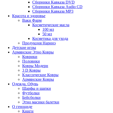
Сборники Кавказа DVD
Сборники Кавказа Audio CD
Сборники Кавказа MP3
Красота и здоровье
Ваки Фарм
Косметические масла
100 мл
50 мл
Косметика для ухода
Продукция Наринэ
Детские игры
Армянские Этно Ковры
Коврики
Половики
Ковры Модерн
3 D Ковры
Классические Ковры
Армянские Ковры
Одежда. Обувь
Шарфы и шапки
Футболки
Бейсболки
Этно масики балетки
О геноциде
Книги