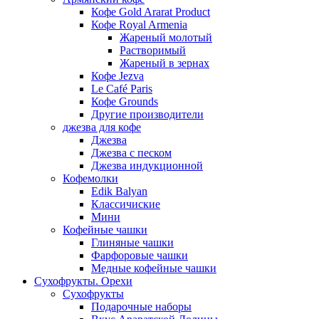
Кофе Gold Ararat Product
Кофе Royal Armenia
Жареный молотый
Растворимый
Жареный в зернах
Кофе Jezva
Le Café Paris
Кофе Grounds
Другие производители
джезва для кофе
Джезва
Джезва с песком
Джезва индукционной
Кофемолки
Edik Balyan
Классичиские
Мини
Кофейные чашки
Глиняные чашки
Фарфоровые чашки
Медные кофейные чашки
Сухофрукты. Орехи
Сухофрукты
Подарочные наборы