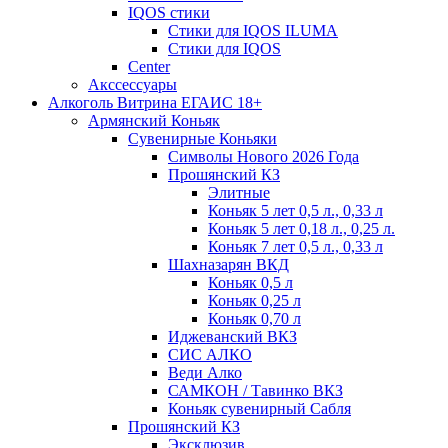
IQOS стики
Стики для IQOS ILUMA
Стики для IQOS
Сenter
Акссессуары
Алкоголь Витрина ЕГАИС 18+
Армянский Коньяк
Сувенирные Коньяки
Символы Нового 2026 Года
Прошянский КЗ
Элитные
Коньяк 5 лет 0,5 л., 0,33 л
Коньяк 5 лет 0,18 л., 0,25 л.
Коньяк 7 лет 0,5 л., 0,33 л
Шахназарян ВКД
Коньяк 0,5 л
Коньяк 0,25 л
Коньяк 0,70 л
Иджеванский ВКЗ
СИС АЛКО
Веди Алко
САМКОН / Тавинко ВКЗ
Коньяк сувенирный Сабля
Прошянский КЗ
Эксклюзив