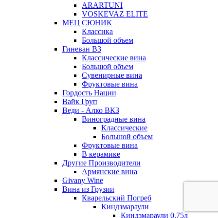
ARARTUNI
VOSKEVAZ ELITE
МЕЦ СЮНИК
Классика
Большой объем
Гиневан ВЗ
Классические вина
Большой объем
Сувенирные вина
Фруктовые вина
Гордость Нации
Вайк Груп
Веди - Алко ВКЗ
Виноградные вина
Классические
Большой объем
Фруктовые вина
В керамике
Другие Производители
Армянские вина
Givany Wine
Вина из Грузии
Кварельский Погреб
Киндзмараули
Киндзмараули 0,75л