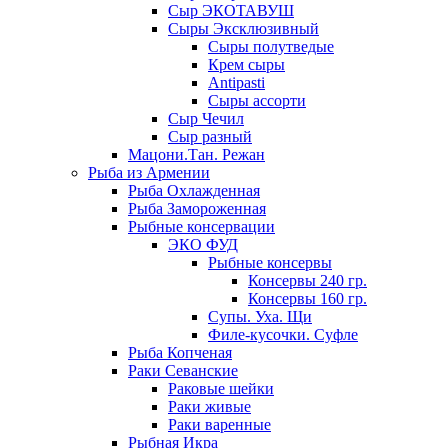
Сыр ЭКОТАВУШ
Сыры Эксклюзивный
Сыры полутведые
Крем сыры
Antipasti
Сыры ассорти
Сыр Чечил
Сыр разный
Мацони.Тан. Режан
Рыба из Армении
Рыба Охлажденная
Рыба Замороженная
Рыбные консервации
ЭКО ФУД
Рыбные консервы
Консервы 240 гр.
Консервы 160 гр.
Супы. Уха. Щи
Филе-кусочки. Суфле
Рыба Копченая
Раки Севанские
Раковые шейки
Раки живые
Раки варенные
Рыбная Икра