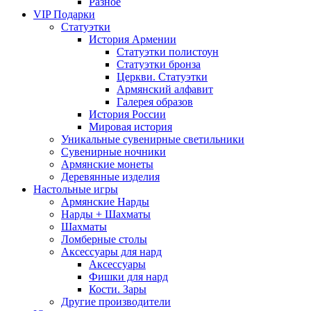
Разное
VIP Подарки
Статуэтки
История Армении
Статуэтки полистоун
Статуэтки бронза
Церкви. Статуэтки
Армянский алфавит
Галерея образов
История России
Мировая история
Уникальные сувенирные светильники
Сувенирные ночники
Армянские монеты
Деревянные изделия
Настольные игры
Армянские Нарды
Нарды + Шахматы
Шахматы
Ломберные столы
Аксессуары для нард
Аксессуары
Фишки для нард
Кости. Зары
Другие производители