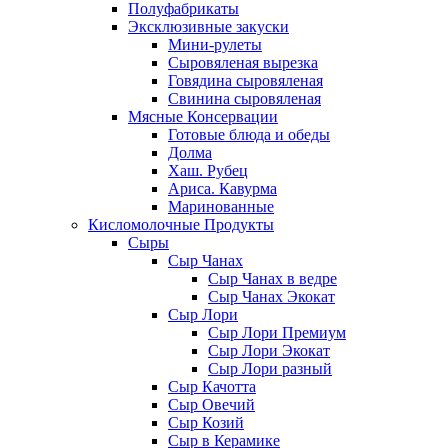
Полуфабрикаты
Эксклюзивные закуски
Мини-рулеты
Сыровяленая вырезка
Говядина сыровяленая
Свинина сыровяленая
Мясные Консервации
Готовые блюда и обеды
Долма
Хаш. Рубец
Ариса. Кавурма
Маринованные
Кисломолочные Продукты
Сыры
Сыр Чанах
Сыр Чанах в ведре
Сыр Чанах Экокат
Сыр Лори
Сыр Лори Премиум
Сыр Лори Экокат
Сыр Лори разный
Сыр Качотта
Сыр Овечий
Сыр Козий
Сыр в Керамике