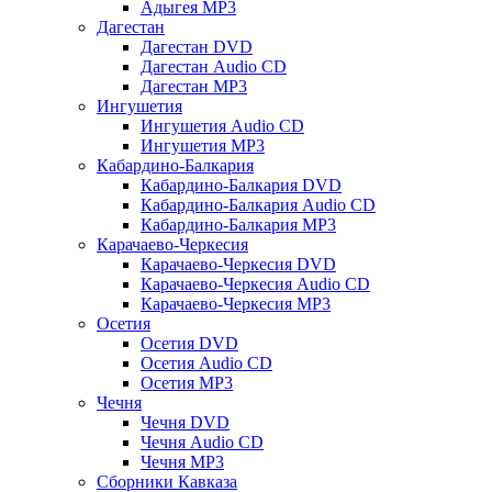
Адыгея MP3
Дагестан
Дагестан DVD
Дагестан Audio CD
Дагестан MP3
Ингушетия
Ингушетия Audio CD
Ингушетия MP3
Кабардино-Балкария
Кабардино-Балкария DVD
Кабардино-Балкария Audio CD
Кабардино-Балкария MP3
Карачаево-Черкесия
Карачаево-Черкесия DVD
Карачаево-Черкесия Audio CD
Карачаево-Черкесия MP3
Осетия
Осетия DVD
Осетия Audio CD
Осетия MP3
Чечня
Чечня DVD
Чечня Audio CD
Чечня MP3
Сборники Кавказа