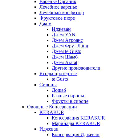
Варенье Органик
Лечебное варенье
Лечебный конфитюр
Фруктовое пюре
Джем
Иджеван
Джем YAN
Джем Агроянс
Джем Фрут Ланд
Джем te Gusto
Джем Шамб
Джем Ararat
Другие производители
Ягоды протёртые
te Gusto
Сиропы
Дошаб
Разные сиропы
Фрукты в сиропе
Овощные Консервации
KERAKUR
Консервация KERAKUR
Маринады KERAKUR
Иджеван
Консервация Иджеван