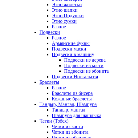
Этно жилетки
Этно шапки
Этно Подушки
Этно сумки
Разное
Подвески
Разное
Армянские буквы
Подвески маски
Подвески в машину
Подвески из дерева
Подвески из кости
Подвески из эбонита
Подвески Ностальгия
Браслеты
Разное
Браслеты из бисера
Кожаные браслеты
Тандыр, Мангал, Шампура
Тандыр, мангал
Шампура для шашлыка
Четки (Тзбех)
Четки из кости
Четки из эбонита
Четки из обсидиана