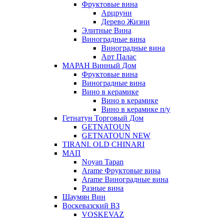
Фруктовые вина
Арцруни
Дерево Жизни
Элитные Вина
Виноградные вина
Виноградные вина
Арт Палас
МАРАН Винный Дом
Фруктовые вина
Виноградные вина
Вино в керамике
Вино в керамике
Вино в керамике п/у
Гетнатун Торговый Дом
GETNATOUN
GETNATOUN NEW
TIRANI. OLD CHINARI
МАП
Noyan Tapan
Arame Фруктовые вина
Arame Виноградные вина
Разные вина
Шаумян Вин
Воскевазский ВЗ
VOSKEVAZ