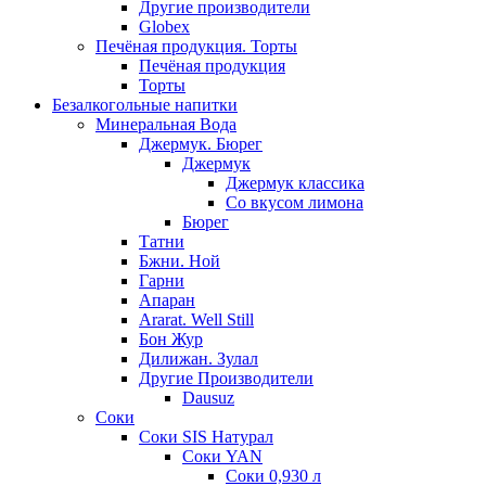
Другие производители
Globex
Печёная продукция. Торты
Печёная продукция
Торты
Безалкогольные напитки
Минеральная Вода
Джермук. Бюрег
Джермук
Джермук классика
Со вкусом лимона
Бюрег
Татни
Бжни. Ной
Гарни
Апаран
Ararat. Well Still
Бон Жур
Дилижан. Зулал
Другие Производители
Dausuz
Соки
Соки SIS Натурал
Соки YAN
Соки 0,930 л