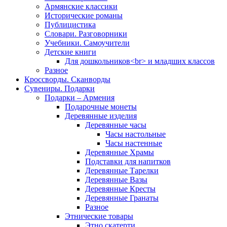
Армянские классики
Исторические романы
Публицистика
Словари. Разговорники
Учебники. Самоучители
Детские книги
Для дошкольников<br> и младших классов
Разное
Кроссворды. Сканворды
Сувениры. Подарки
Подарки – Армения
Подарочные монеты
Деревянные изделия
Деревянные часы
Часы настольные
Часы настенные
Деревянные Храмы
Подставки для напитков
Деревянные Тарелки
Деревянные Вазы
Деревянные Кресты
Деревянные Гранаты
Разное
Этнические товары
Этно скатерти