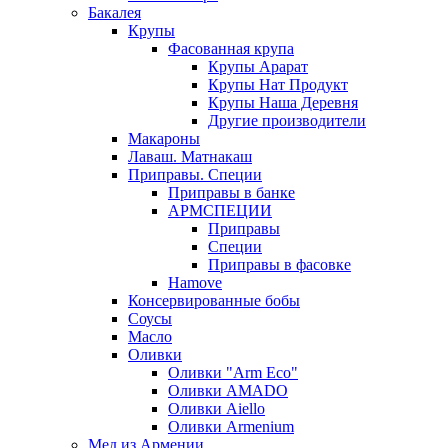
Бакалея
Крупы
Фасованная крупа
Крупы Арарат
Крупы Нат Продукт
Крупы Наша Деревня
Другие производители
Макароны
Лаваш. Матнакаш
Приправы. Специи
Приправы в банке
АРМСПЕЦИИ
Приправы
Специи
Приправы в фасовке
Hamove
Консервированные бобы
Соусы
Масло
Оливки
Оливки "Arm Eco"
Оливки AMADO
Оливки Aiello
Оливки Armenium
Мед из Армении