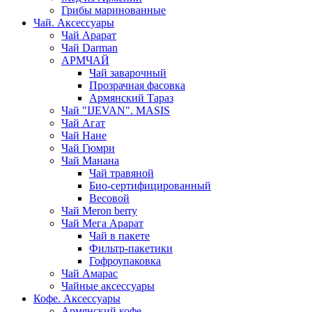
Грибы маринованные
Чай. Аксессуары
Чай Арарат
Чай Darman
АРМЧАЙ
Чай заварочный
Прозрачная фасовка
Армянский Тараз
Чай "IJEVAN". MASIS
Чай Агат
Чай Нане
Чай Гюмри
Чай Манана
Чай травяной
Био-сертифицированный
Весовой
Чай Meron berry
Чай Мега Арарат
Чай в пакете
Фильтр-пакетики
Гофроупаковка
Чай Амарас
Чайные аксессуары
Кофе. Аксессуары
Армянский кофе