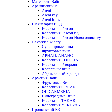
Матевосян Вайн
Аренийский ВЗ
Areni
Areni key
Areni fruits
Шахназарян ЕКД
Коллекция Гаясон
Коллекция Гаясон п/у
Коллекция Гаясон Новогодняя п/у
Gevorkian winery
Сувенирные вина
Фруктовые вина
АРИАЦ. АНАИС
Коллекция КОРОНА
Коллекция Геворкян
Крепленые вина
Абрикосовый Бренди
Армения Вайн
Фруктовые Вина
Коллекция ORRAN
OLD ARMENIA
Виноградные Вина
Коллекция TAKAR
Коллекция YEREVAN
Прошянский КЗ