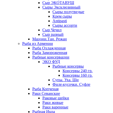
Сыр ЭКОТАВУШ
Сыры Эксклюзивный
Сыры полутведые
Крем сыры
Antipasti
Сыры ассорти
Сыр Чечил
Сыр разный
Мацони.Тан. Режан
Рыба из Армении
Рыба Охлажденная
Рыба Замороженная
Рыбные консервации
ЭКО ФУД
Рыбные консервы
Консервы 240 гр.
Консервы 160 гр.
Супы. Уха. Щи
Филе-кусочки. Суфле
Рыба Копченая
Раки Севанские
Раковые шейки
Раки живые
Раки варенные
Рыбная Икра