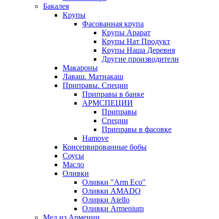
Бакалея
Крупы
Фасованная крупа
Крупы Арарат
Крупы Нат Продукт
Крупы Наша Деревня
Другие производители
Макароны
Лаваш. Матнакаш
Приправы. Специи
Приправы в банке
АРМСПЕЦИИ
Приправы
Специи
Приправы в фасовке
Hamove
Консервированные бобы
Соусы
Масло
Оливки
Оливки "Arm Eco"
Оливки AMADO
Оливки Aiello
Оливки Armenium
Мед из Армении