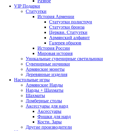
Разное
VIP Подарки
Статуэтки
История Армении
Статуэтки полистоун
Статуэтки бронза
Церкви. Статуэтки
Армянский алфавит
Галерея образов
История России
Мировая история
Уникальные сувенирные светильники
Сувенирные ночники
Армянские монеты
Деревянные изделия
Настольные игры
Армянские Нарды
Нарды + Шахматы
Шахматы
Ломберные столы
Аксессуары для нард
Аксессуары
Фишки для нард
Кости. Зары
Другие производители