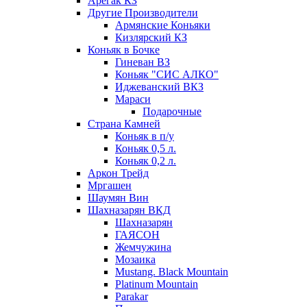
Арегак КЗ
Другие Производители
Армянские Коньяки
Кизлярский КЗ
Коньяк в Бочке
Гиневан ВЗ
Коньяк "СИС АЛКО"
Иджеванский ВКЗ
Мараси
Подарочные
Страна Камней
Коньяк в п/у
Коньяк 0,5 л.
Коньяк 0,2 л.
Аркон Трейд
Мргашен
Шаумян Вин
Шахназарян ВКД
Шахназарян
ГАЯСОН
Жемчужина
Мозаика
Mustang. Black Mountain
Platinum Mountain
Parakar