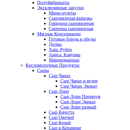
Полуфабрикаты
Эксклюзивные закуски
Мини-рулеты
Сыровяленая вырезка
Говядина сыровяленая
Свинина сыровяленая
Мясные Консервации
Готовые блюда и обеды
Долма
Хаш. Рубец
Ариса. Кавурма
Маринованные
Кисломолочные Продукты
Сыры
Сыр Чанах
Сыр Чанах в ведре
Сыр Чанах Экокат
Сыр Лори
Сыр Лори Премиум
Сыр Лори Экокат
Сыр Лори разный
Сыр Качотта
Сыр Овечий
Сыр Козий
Сыр в Керамике