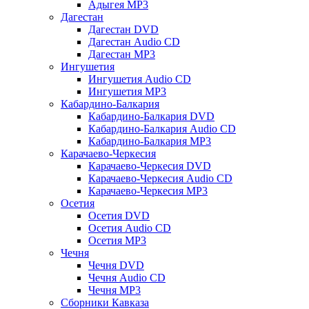
Адыгея MP3
Дагестан
Дагестан DVD
Дагестан Audio CD
Дагестан MP3
Ингушетия
Ингушетия Audio CD
Ингушетия MP3
Кабардино-Балкария
Кабардино-Балкария DVD
Кабардино-Балкария Audio CD
Кабардино-Балкария MP3
Карачаево-Черкесия
Карачаево-Черкесия DVD
Карачаево-Черкесия Audio CD
Карачаево-Черкесия MP3
Осетия
Осетия DVD
Осетия Audio CD
Осетия MP3
Чечня
Чечня DVD
Чечня Audio CD
Чечня MP3
Сборники Кавказа