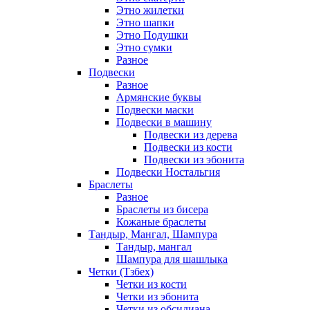
Этно жилетки
Этно шапки
Этно Подушки
Этно сумки
Разное
Подвески
Разное
Армянские буквы
Подвески маски
Подвески в машину
Подвески из дерева
Подвески из кости
Подвески из эбонита
Подвески Ностальгия
Браслеты
Разное
Браслеты из бисера
Кожаные браслеты
Тандыр, Мангал, Шампура
Тандыр, мангал
Шампура для шашлыка
Четки (Тзбех)
Четки из кости
Четки из эбонита
Четки из обсидиана