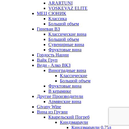
ARARTUNI
VOSKEVAZ ELITE
МЕЦ СЮНИК
Классика
Большой объем
Гиневан ВЗ
Классические вина
Большой объем
Сувенирные вина
Фруктовые вина
Гордость Нации
Вайк Груп
Веди - Алко ВКЗ
Виноградные вина
Классические
Большой объем
Фруктовые вина
В керамике
Другие Производители
Армянские вина
Givany Wine
Вина из Грузии
Кварельский Погреб
Киндзмараули
Киндзмараули 0,75л