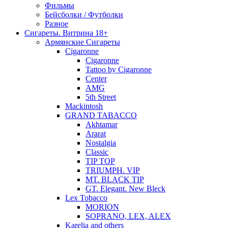
Фильмы
Бейсболки / Футболки
Разное
Сигареты. Витрина 18+
Армянские Сигареты
Cigaronne
Cigaronne
Tattoo by Cigaronne
Center
AMG
5th Street
Mackintosh
GRAND TABACCO
Akhtamar
Ararat
Nostalgia
Classic
TIP TOP
TRIUMPH. VIP
MT. BLACK TIP
GT. Elegant. New Bleck
Lex Tobacco
MORION
SOPRANO, LEX, ALEX
Karelia and others