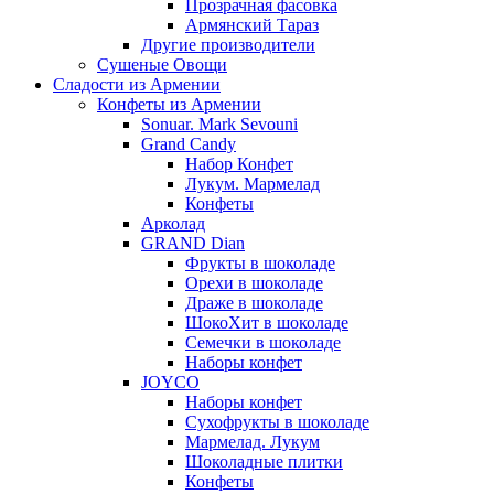
Прозрачная фасовка
Армянский Тараз
Другие производители
Сушеные Овощи
Сладости из Армении
Конфеты из Армении
Sonuar. Mark Sevouni
Grand Candy
Набор Конфет
Лукум. Мармелад
Конфеты
Арколад
GRAND Dian
Фрукты в шоколаде
Орехи в шоколаде
Драже в шоколаде
ШокоХит в шоколаде
Семечки в шоколаде
Наборы конфет
JOYCO
Наборы конфет
Сухофрукты в шоколаде
Мармелад. Лукум
Шоколадные плитки
Конфеты