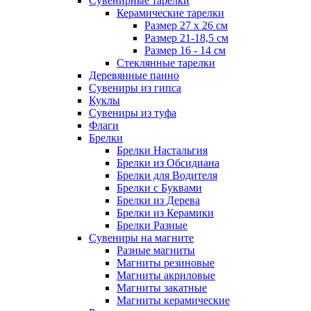
Сувенирные тарелки
Керамические тарелки
Размер 27 х 26 см
Размер 21-18,5 см
Размер 16 - 14 см
Стеклянные тарелки
Деревянные панно
Сувениры из гипса
Куклы
Сувениры из туфа
Флаги
Брелки
Брелки Настальгия
Брелки из Обсидиана
Брелки для Водителя
Брелки с Буквами
Брелки из Дерева
Брелки из Керамики
Брелки Разные
Сувениры на магните
Разные магниты
Магниты резиновые
Магниты акриловые
Магниты закатные
Магниты керамические