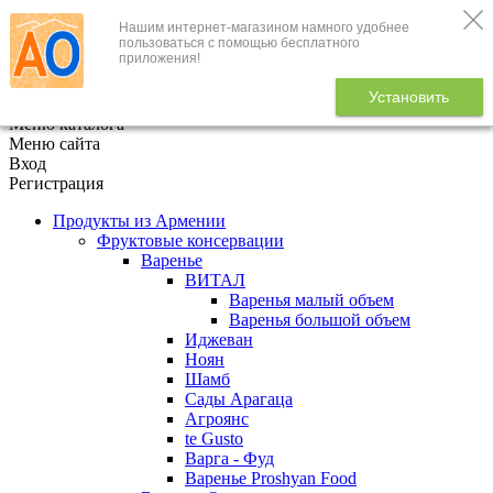
Нашим интернет-магазином намного удобнее
+7 (495) 646-888-1
пользоваться с помощью бесплатного
приложения!
В корзине
0
товаров
Установить
x
Меню каталога
Меню сайта
Вход
Регистрация
Продукты из Армении
Фруктовые консервации
Варенье
ВИТАЛ
Варенья малый объем
Варенья большой объем
Иджеван
Ноян
Шамб
Сады Арагаца
Агроянс
te Gusto
Варга - Фуд
Варенье Proshyan Food