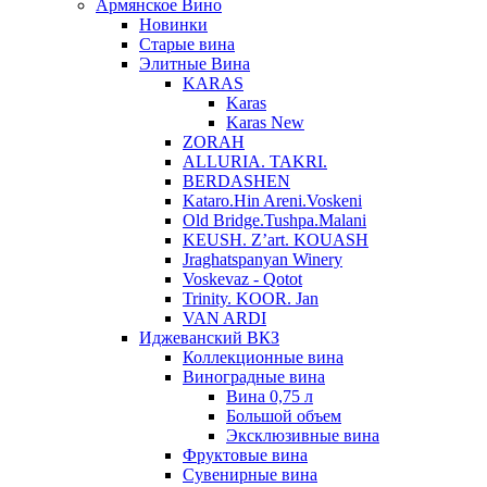
Армянское Вино
Новинки
Старые вина
Элитные Вина
KARAS
Karas
Karas New
ZORAH
ALLURIA. TAKRI.
BERDASHEN
Kataro.Hin Areni.Voskeni
Old Bridge.Tushpa.Malani
KEUSH. Z’art. KOUASH
Jraghatspanyan Winery
Voskevaz - Qotot
Trinity. KOOR. Jan
VAN ARDI
Иджеванский ВКЗ
Коллекционные вина
Виноградные вина
Вина 0,75 л
Большой объем
Эксклюзивные вина
Фруктовые вина
Cувенирные вина