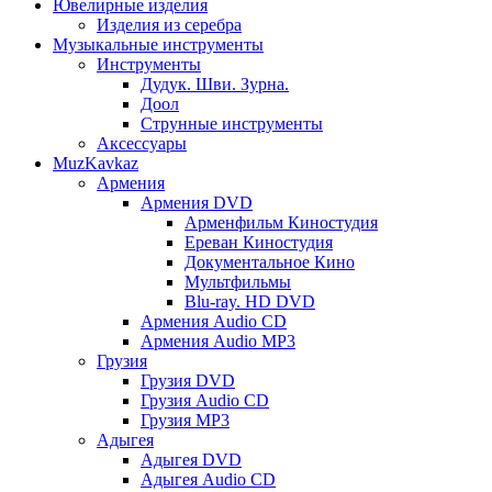
Ювелирные изделия
Изделия из серебра
Музыкальные инструменты
Инструменты
Дудук. Шви. Зурна.
Доол
Струнные инструменты
Аксессуары
MuzKavkaz
Армения
Армения DVD
Арменфильм Киностудия
Ереван Киностудия
Документальное Кино
Мультфильмы
Blu-ray. HD DVD
Армения Audio CD
Армения Audio MP3
Грузия
Грузия DVD
Грузия Audio CD
Грузия MP3
Адыгея
Адыгея DVD
Адыгея Audio CD