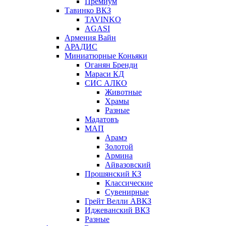
Премиум
Тавинко ВКЗ
TAVINKO
AGASI
Армения Вайн
АРАДИС
Миниатюрные Коньяки
Оганян Бренди
Мараси КД
СИС АЛКО
Животные
Храмы
Разные
Мадатовъ
МАП
Арамэ
Золотой
Армина
Айвазовский
Прошянский КЗ
Классические
Сувенирные
Грейт Велли АВКЗ
Иджеванский ВКЗ
Разные