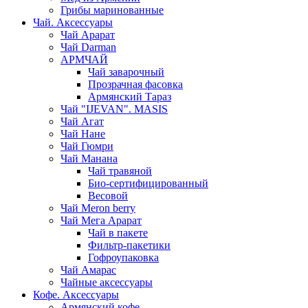
Грибы маринованные
Чай. Аксессуары
Чай Арарат
Чай Darman
АРМЧАЙ
Чай заварочный
Прозрачная фасовка
Армянский Тараз
Чай "IJEVAN". MASIS
Чай Агат
Чай Нане
Чай Гюмри
Чай Манана
Чай травяной
Био-сертифицированный
Весовой
Чай Meron berry
Чай Мега Арарат
Чай в пакете
Фильтр-пакетики
Гофроупаковка
Чай Амарас
Чайные аксессуары
Кофе. Аксессуары
Армянский кофе