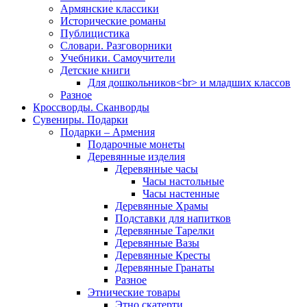
Армянские классики
Исторические романы
Публицистика
Словари. Разговорники
Учебники. Самоучители
Детские книги
Для дошкольников<br> и младших классов
Разное
Кроссворды. Сканворды
Сувениры. Подарки
Подарки – Армения
Подарочные монеты
Деревянные изделия
Деревянные часы
Часы настольные
Часы настенные
Деревянные Храмы
Подставки для напитков
Деревянные Тарелки
Деревянные Вазы
Деревянные Кресты
Деревянные Гранаты
Разное
Этнические товары
Этно скатерти