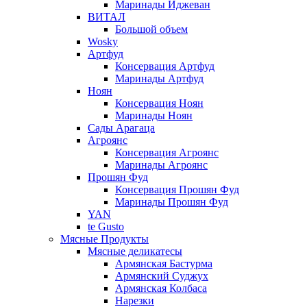
Маринады Иджеван
ВИТАЛ
Большой объем
Wosky
Артфуд
Консервация Артфуд
Маринады Артфуд
Ноян
Консервация Ноян
Маринады Ноян
Сады Арагаца
Агроянс
Консервация Агроянс
Маринады Агроянс
Прошян Фуд
Консервация Прошян Фуд
Маринады Прошян Фуд
YAN
te Gusto
Мясные Продукты
Мясные деликатесы
Армянская Бастурма
Армянский Суджух
Армянская Колбаса
Нарезки