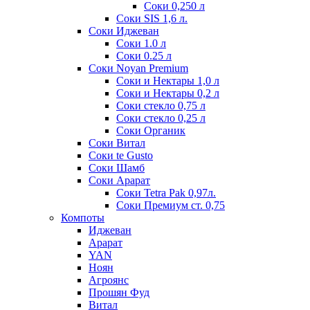
Соки 0,250 л
Соки SIS 1,6 л.
Соки Иджеван
Соки 1.0 л
Соки 0.25 л
Соки Noyan Premium
Соки и Нектары 1,0 л
Соки и Нектары 0,2 л
Соки стекло 0,75 л
Соки стекло 0,25 л
Соки Органик
Соки Витал
Соки te Gusto
Соки Шамб
Соки Арарат
Соки Tetra Pak 0,97л.
Соки Премиум ст. 0,75
Компоты
Иджеван
Арарат
YAN
Ноян
Агроянс
Прошян Фуд
Витал