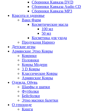
Сборники Кавказа DVD
Сборники Кавказа Audio CD
Сборники Кавказа MP3
Красота и здоровье
Ваки Фарм
Косметические масла
100 мл
50 мл
Косметика для ухода
Продукция Наринэ
Детские игры
Армянские Этно Ковры
Коврики
Половики
Ковры Модерн
3 D Ковры
Классические Ковры
Армянские Ковры
Одежда. Обувь
Шарфы и шапки
Футболки
Бейсболки
Этно масики балетки
О геноциде
Книги