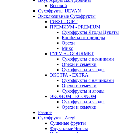
Вкус Араратской Долины
Весовой
Сухофрукты IJEVAN
Эксклюзивные Сухофрукты
ГИФТ - GIFT
ПРЕМИУМ - PREMIUM
Сухофрукты Ягоды Цукаты
Конфеты от природы
Орехи
Микс
ГУРМЭ - GOURMET
Сухофрукты с начинками
Орехи и семечки
Сухофрукты и ягоды
ЭКСТРА - EXTRA
Сухофрукты с начинками
Орехи и семечки
Сухофрукты и ягоды
ЭКОНОМ - ECONOM
Сухофрукты и ягоды
Орехи и семечки
Разное
Сухофрукты Aregi
Сушеные фрукты
Фруктовые Чипсы