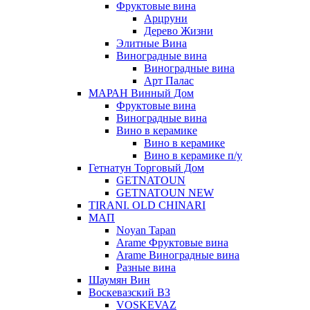
Фруктовые вина
Арцруни
Дерево Жизни
Элитные Вина
Виноградные вина
Виноградные вина
Арт Палас
МАРАН Винный Дом
Фруктовые вина
Виноградные вина
Вино в керамике
Вино в керамике
Вино в керамике п/у
Гетнатун Торговый Дом
GETNATOUN
GETNATOUN NEW
TIRANI. OLD CHINARI
МАП
Noyan Tapan
Arame Фруктовые вина
Arame Виноградные вина
Разные вина
Шаумян Вин
Воскевазский ВЗ
VOSKEVAZ