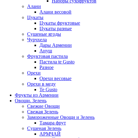
Наборы сухофруктов
Алани
Алани весовой
Цукаты
Цукаты фруктовые
Цукаты разные
Сушеные ягоды
Чурчхела
Дары Армении
Ануш
Фруктовая пастила
Пастила te Gusto
Разное
Орехи
Орехи весовые
Орехи в меду
Te Gusto
Фрукты из Армении
Овощи. Зелень
Свежие Овощи
Свежая Зелень
Замороженные Овощи и Зелень
Тамара фрут
Сушеная Зелень
АРМЧАЙ