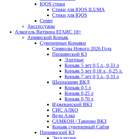
IQOS стики
Стики для IQOS ILUMA
Стики для IQOS
Сenter
Акссессуары
Алкоголь Витрина ЕГАИС 18+
Армянский Коньяк
Сувенирные Коньяки
Символы Нового 2026 Года
Прошянский КЗ
Элитные
Коньяк 5 лет 0,5 л., 0,33 л
Коньяк 5 лет 0,18 л., 0,25 л.
Коньяк 7 лет 0,5 л., 0,33 л
Шахназарян ВКД
Коньяк 0,5 л
Коньяк 0,25 л
Коньяк 0,70 л
Иджеванский ВКЗ
СИС АЛКО
Веди Алко
САМКОН / Тавинко ВКЗ
Коньяк сувенирный Сабля
Прошянский КЗ
Эксклюзив