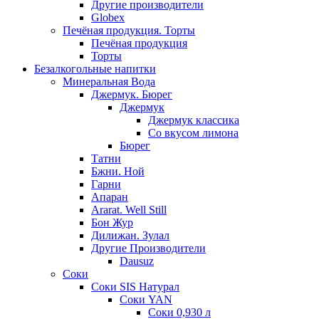
Другие производители
Globex
Печёная продукция. Торты
Печёная продукция
Торты
Безалкогольные напитки
Минеральная Вода
Джермук. Бюрег
Джермук
Джермук классика
Со вкусом лимона
Бюрег
Татни
Бжни. Ной
Гарни
Апаран
Ararat. Well Still
Бон Жур
Дилижан. Зулал
Другие Производители
Dausuz
Соки
Соки SIS Натурал
Соки YAN
Соки 0,930 л