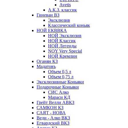
Avetis
А.К.З. классик
Гиневан ВЗ
Эксклюзив
Классический коньяк
НОЙ ЕКВВКА
НОЙ Эксклюзив
НОЙ Классик
НОЙ Легенды
NOY Very Speсial
НОЙ Кремлин
Оганян КЗ
Мадатовъ
Объем 0,5 л
Объем 0,75 л
Эксклюзивные Коньяки
Подарочные Коньяки
СИС Алко
Мараси КД
Грейт Велли АВКЗ
САМКОН КЗ
САЯТ - НОВА
Веди - Алко ВКЗ
Егвардский ВКЗ