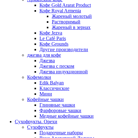
Кофе Gold Ararat Product
Кофе Royal Armenia
Жареный молотый
Растворимый
Жареный в зернах
Кофе Jezva
Le Café Paris
Кофе Grounds
Другие производители
джезва для кофе
Джезва
Джезва с песком
Джезва индукционной
Кофемолки
Edik Balyan
Классичиские
Мини
Кофейные чашки
Глиняные чашки
Фарфоровые чашки
Медные кофейные чашки
Сухофрукты. Орехи
Сухофрукты
Подарочные наборы