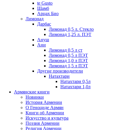
te Gusto
Шамб
Арцах Био
Лимонад
Дарбас
Лимонад 0,5 л. Стекло
Лимонад 1,25 л. ПЭТ
Ануш
Ани
Лимонад 0,5 л ст
Лимонад 0,5 л ПЭТ
Лимонад 1,0 л ПЭТ
Лимонад 1,5 л ПЭТ
Другие производители
Натахтари
Натахтари 0,5л
Натахтари 1,0л
Армянские книги
Новинки
История Армении
О Геноциде Армян
Книги об Армении
Иcкусство и культура
Поэзия Армении
Религия Армении