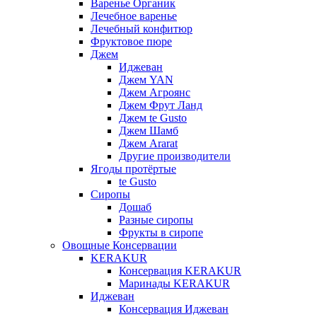
Варенье Органик
Лечебное варенье
Лечебный конфитюр
Фруктовое пюре
Джем
Иджеван
Джем YAN
Джем Агроянс
Джем Фрут Ланд
Джем te Gusto
Джем Шамб
Джем Ararat
Другие производители
Ягоды протёртые
te Gusto
Сиропы
Дошаб
Разные сиропы
Фрукты в сиропе
Овощные Консервации
KERAKUR
Консервация KERAKUR
Маринады KERAKUR
Иджеван
Консервация Иджеван