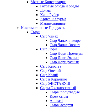
Мясные Консервации
Готовые блюда и обеды
Долма
Хаш. Рубец
Ариса. Кавурма
Маринованные
Кисломолочные Продукты
Сыры
Сыр Чанах
Сыр Чанах в ведре
Сыр Чанах Экокат
Сыр Лори
Сыр Лори Премиум
Сыр Лори Экокат
Сыр Лори разный
Сыр Качотта
Сыр Овечий
Сыр Козий
Сыр в Керамике
Сыр ЭКОТАВУШ
Сыры Эксклюзивный
Сыры полутведые
Крем сыры
Antipasti
Сыры ассорти