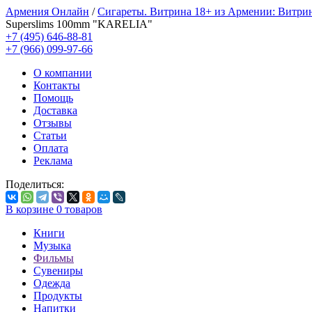
Армения Онлайн
/
Сигареты. Витрина 18+ из Армении: Витри
Superslims 100mm "KARELIA"
+7 (495) 646-88-81
+7 (966) 099-97-66
О компании
Контакты
Помощь
Доставка
Отзывы
Статьи
Оплата
Реклама
Поделиться:
В корзине
0
товаров
Книги
Музыка
Фильмы
Сувениры
Одежда
Продукты
Напитки