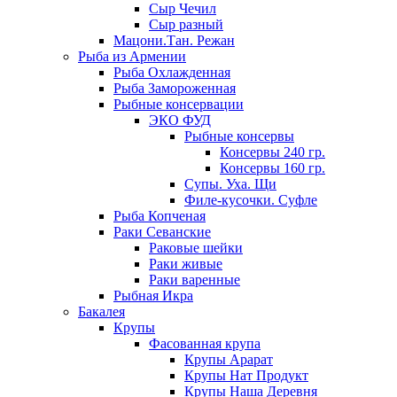
Сыр Чечил
Сыр разный
Мацони.Тан. Режан
Рыба из Армении
Рыба Охлажденная
Рыба Замороженная
Рыбные консервации
ЭКО ФУД
Рыбные консервы
Консервы 240 гр.
Консервы 160 гр.
Супы. Уха. Щи
Филе-кусочки. Суфле
Рыба Копченая
Раки Севанские
Раковые шейки
Раки живые
Раки варенные
Рыбная Икра
Бакалея
Крупы
Фасованная крупа
Крупы Арарат
Крупы Нат Продукт
Крупы Наша Деревня