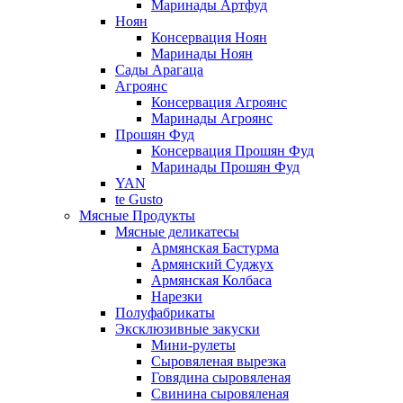
Маринады Артфуд
Ноян
Консервация Ноян
Маринады Ноян
Сады Арагаца
Агроянс
Консервация Агроянс
Маринады Агроянс
Прошян Фуд
Консервация Прошян Фуд
Маринады Прошян Фуд
YAN
te Gusto
Мясные Продукты
Мясные деликатесы
Армянская Бастурма
Армянский Суджух
Армянская Колбаса
Нарезки
Полуфабрикаты
Эксклюзивные закуски
Мини-рулеты
Сыровяленая вырезка
Говядина сыровяленая
Свинина сыровяленая