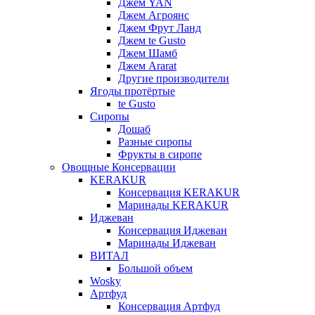
Джем YAN
Джем Агроянс
Джем Фрут Ланд
Джем te Gusto
Джем Шамб
Джем Ararat
Другие производители
Ягоды протёртые
te Gusto
Сиропы
Дошаб
Разные сиропы
Фрукты в сиропе
Овощные Консервации
KERAKUR
Консервация KERAKUR
Маринады KERAKUR
Иджеван
Консервация Иджеван
Маринады Иджеван
ВИТАЛ
Большой объем
Wosky
Артфуд
Консервация Артфуд