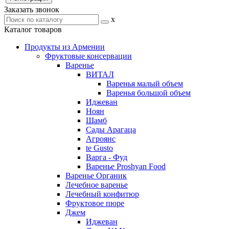
Заказать звонок
x
Каталог товаров
Продукты из Армении
Фруктовые консервации
Варенье
ВИТАЛ
Варенья малый объем
Варенья большой объем
Иджеван
Ноян
Шамб
Сады Арагаца
Агроянс
te Gusto
Варга - Фуд
Варенье Proshyan Food
Варенье Органик
Лечебное варенье
Лечебный конфитюр
Фруктовое пюре
Джем
Иджеван