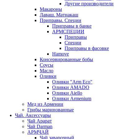
Другие производители
Макароны
Лаваш. Матнакаш
Приправы. Специи
Приправы в банке
АРМСПЕЦИИ
Приправы
Специи
Приправы в фасовке
Hamove
Консервированные бобы
Соусы
Масло
Оливки
Оливки "Arm Eco"
Оливки AMADO
Оливки Aiello
Оливки Armenium
Мед из Армении
Грибы маринованные
Чай. Аксессуары
Чай Арарат
Чай Darman
АРМЧАЙ
Чай заварочный